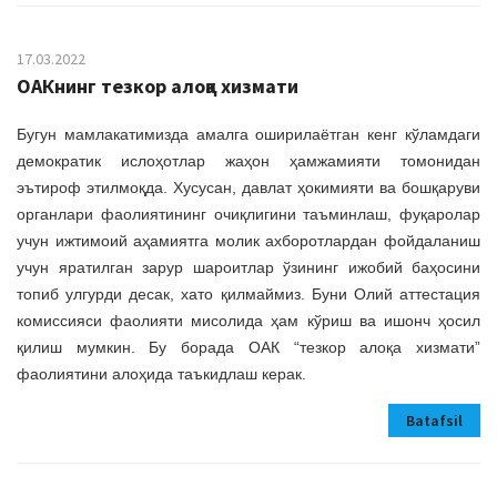
17.03.2022
ОАКнинг тезкор алоқа хизмати
Бугун мамлакатимизда амалга оширилаётган кенг кўламдаги
демократик ислоҳотлар жаҳон ҳамжамияти томонидан
эътироф этилмоқда. Хусусан, давлат ҳокимияти ва бошқаруви
органлари фаолиятининг очиқлигини таъминлаш, фуқаролар
учун ижтимоий аҳамиятга молик ахборотлардан фойдаланиш
учун яратилган зарур шароитлар ўзининг ижобий баҳосини
топиб улгурди десак, хато қилмаймиз. Буни Олий аттестация
комиссияси фаолияти мисолида ҳам кўриш ва ишонч ҳосил
қилиш мумкин. Бу борада ОАК “тезкор алоқа хизмати”
фаолиятини алоҳида таъкидлаш керак.
Batafsil