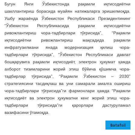
Бугун Янги Ўзбекистонда рақамли иқтисодиётни
шакллантириш борасида муайян натижаларга эришилмоқда.
Ушбу жараёнда Ўзбекистон Республикаси Президентининг
“Ўзбекистон Республикасида рақамли иқтисодиётни
ривожлантириш чора-тадбирлари тўғрисида”, “Рақамли
иқтисодиётни ривожлантириш мақсадида рақамли
инфратузилмани янада модернизация қилиш чора-
тадбирлари тўғрисида”, “Ўзбекистон Республикаси давлат
бошқарувига рақамли иқтисодиёт, электрон ҳукумат ҳамда
ахборот тизимларини жорий этиш бўйича қўшимча чора-
тадбирлар тўғрисида”, “Рақамли Ўзбекистон – 2030”
стратегиясини тасдиқлаш ва уни самарали амалга ошириш
чора-тадбирлари тўғрисида”ги фармонлари ҳамда “Рақамли
иқтисодиёт ва электрон ҳукуматни кенг жорий этиш чора-
тадбирлари тўғрисида”ги қарорлари дастуруламал
вазифасини ўтамоқда.
Batafsil