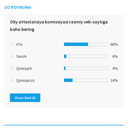
SO‘ROVNOMA
Oliy attestatsiya komissiyasi rasmiy veb-saytiga
baho bering
A’lo
66%
Yaxshi
6%
Qoniqarli
4%
Qoniqarsiz
24%
Ovoz berish