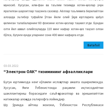
муносиб. Хусусан, илм-фан ва таълим тизимда хотин-қизлар учун
яратилган шароитлар таҳсинга сазовор. Аёллар таълимига берилаётган
алоҳида эътибор туфайли ўтган йили олий ўқув юртларига қабул
қилинган талабаларнинг 60 фоизини хотин-қизлар ташкил этди. Бундан
олти йил аввал олийгоҳларда 110 минг нафар хотин-қиз таҳсил олган
бўлса, бугунги кунда уларнинг сони 400 минг нафарга етди.
Batafsil
03.03.2022
“Электрон ОАК” тизимининг афзалликлари
Бугун юртимизда кенг кўламли ислоҳотлар амалга оширилмоқда.
Хусусан, Янги Ўзбекистонда рақамли иқтисодиётни
шакллантириш борасидаги саъй-ҳаракатлар ва эришилаётган
натижалар алоҳида эътирофга лойиқдир.
Шу ўринда айтиш жоизки, Ўзбекистон Республикаси