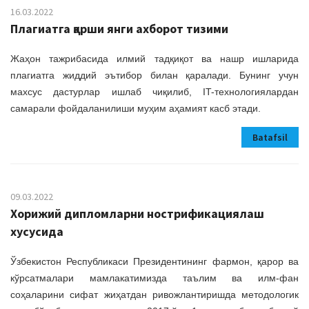
16.03.2022
Плагиатга қарши янги ахборот тизими
Жаҳон тажрибасида илмий тадқиқот ва нашр ишларида
плагиатга жиддий эътибор билан қаралади. Бунинг учун
махсус дастурлар ишлаб чиқилиб, IT-технологиялардан
самарали фойдаланилиши муҳим аҳамият касб этади.
Batafsil
09.03.2022
Хорижий дипломларни нострификациялаш
хусусида
Ўзбекистон Республикаси Президентининг фармон, қарор ва
кўрсатмалари мамлакатимизда таълим ва илм-фан
соҳаларини сифат жиҳатдан ривожлантиришда методологик