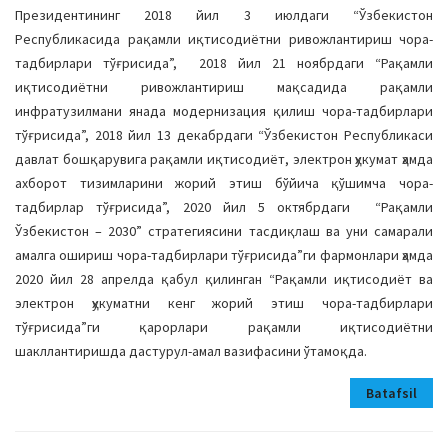
Президентининг 2018 йил 3 июлдаги “Ўзбекистон
Республикасида рақамли иқтисодиётни ривожлантириш чора-
тадбирлари тўғрисида”, 2018 йил 21 ноябрдаги “Рақамли
иқтисодиётни ривожлантириш мақсадида рақамли
инфратузилмани янада модернизация қилиш чора-тадбирлари
тўғрисида”, 2018 йил 13 декабрдаги “Ўзбекистон Республикаси
давлат бошқарувига рақамли иқтисодиёт, электрон ҳукумат ҳамда
ахборот тизимларини жорий этиш бўйича қўшимча чора-
тадбирлар тўғрисида”, 2020 йил 5 октябрдаги “Рақамли
Ўзбекистон – 2030” стратегиясини тасдиқлаш ва уни самарали
амалга ошириш чора-тадбирлари тўғрисида”ги фармонлари ҳамда
2020 йил 28 апрелда қабул қилинган “Рақамли иқтисодиёт ва
электрон ҳукуматни кенг жорий этиш чора-тадбирлари
тўғрисида”ги қарорлари рақамли иқтисодиётни
шакллантиришда дастурул-амал вазифасини ўтамоқда.
Batafsil