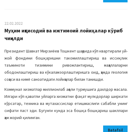
22.02.2022
Муҳим иқтисодий ва ижтимоий лойиҳалар кўриб
чиқилди
Президент Шавкат Мирзиёев Тошкент шаҳрида кўп квартирали уй-
жой фондини бошқаришни такомиллаштириш ва иссиқлик
таъминоти тизимини ривожлантириш, маҳаллаларни
ободонлаштириш ва кўкаламзорлаштиришга оид, ҳамда геология
соҳаси ва кимё саноатидаги лойиҳалар билан танишди.
Коммунал хизматлар миллионлаб аҳоли турмушига дахлдор масала.
Илгари кўп қаватли уйларга хизматни фақат мулкдорлар ширкати
кўрсатар, техника ва мутахассислар етишмаслиги сабабли унинг
сифати паст эди. Бугунги кунда эса бошқа бошқариш шакллари
ҳам жорий қилинган.
Batafsil