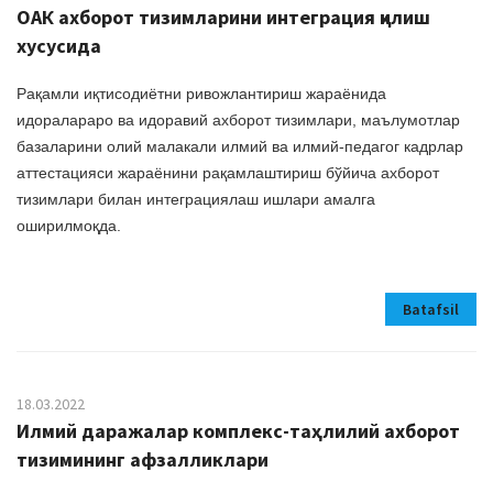
ОАК ахборот тизимларини интеграция қилиш
хусусида
Рақамли иқтисодиётни ривожлантириш жараёнида
идоралараро ва идоравий ахборот тизимлари, маълумотлар
базаларини олий малакали илмий ва илмий-педагог кадрлар
аттестацияси жараёнини рақамлаштириш бўйича ахборот
тизимлари билан интеграциялаш ишлари амалга
оширилмоқда.
Batafsil
18.03.2022
Илмий даражалар комплекс-таҳлилий ахборот
тизимининг афзалликлари