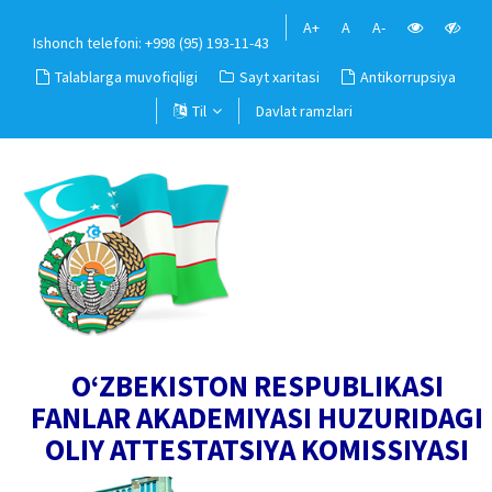
A+
A
A-
Ishonch telefoni: +998 (95) 193-11-43
Talablarga muvofiqligi
Sayt xaritasi
Antikorrupsiya
Til
Davlat ramzlari
O‘ZBEKISTON RESPUBLIKASI
FANLAR AKADEMIYASI HUZURIDAGI
OLIY ATTESTATSIYA KOMISSIYASI