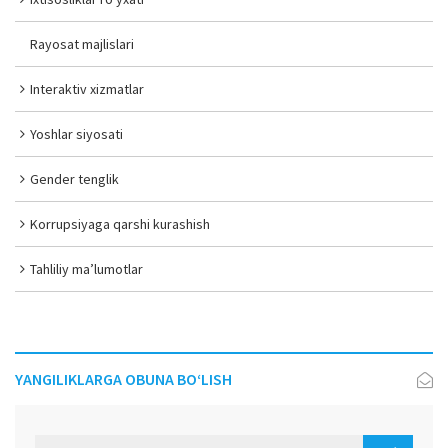
Rayosat majlislari
Interaktiv xizmatlar
Yoshlar siyosati
Gender tenglik
Korrupsiyaga qarshi kurashish
Tahliliy ma’lumotlar
YANGILIKLARGA OBUNA BO‘LISH