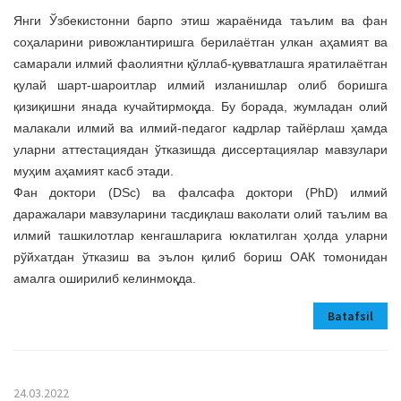
a
Янги Ўзбекистонни барпо этиш жараёнида таълим ва фан
t
соҳаларини ривожлантиришга берилаётган улкан аҳамият ва
i
самарали илмий фаолиятни қўллаб-қувватлашга яратилаётган
o
қулай шарт-шароитлар илмий изланишлар олиб боришга
n
қизиқишни янада кучайтирмоқда. Бу борада, жумладан олий
малакали илмий ва илмий-педагог кадрлар тайёрлаш ҳамда
уларни аттестациядан ўтказишда диссертациялар мавзулари
муҳим аҳамият касб этади.
Фан доктори (DSc) ва фалсафа доктори (PhD) илмий
даражалари мавзуларини тасдиқлаш ваколати олий таълим ва
илмий ташкилотлар кенгашларига юклатилган ҳолда уларни
рўйхатдан ўтказиш ва эълон қилиб бориш ОАК томонидан
амалга оширилиб келинмоқда.
Batafsil
24.03.2022