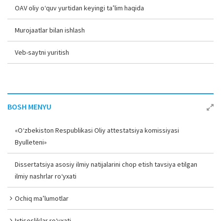
OAV oliy o‘quv yurtidan keyingi ta’lim haqida
Murojaatlar bilan ishlash
Veb-saytni yuritish
BOSH MENYU
«O‘zbekiston Respublikasi Oliy attestatsiya komissiyasi
Byulleteni»
Dissertatsiya asosiy ilmiy natijalarini chop etish tavsiya etilgan
ilmiy nashrlar ro‘yxati
Ochiq ma’lumotlar
Ixtisosliklar ro‘yxati