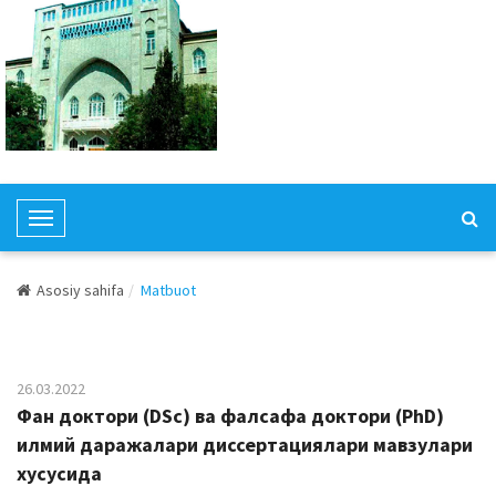
T
o
g
Asosiy sahifa
Matbuot
g
l
e
N
26.03.2022
a
Фан доктори (DSc) ва фалсафа доктори (PhD)
v
илмий даражалари диссертациялари мавзулари
i
хусусида
g