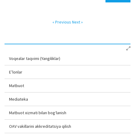
« Previous
Next »
Voqealar taqvimi (Yangiliklar)
E’lonlar
Matbuot
Mediateka
Matbuot xizmati bilan bog‘lanish
OAV vakillarini akkreditatsiya qilish