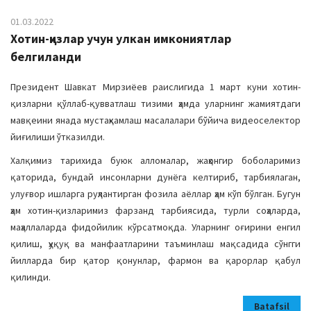
01.03.2022
Хотин-қизлар учун улкан имкониятлар
белгиланди
Президент Шавкат Мирзиёев раислигида 1 март куни хотин-
қизларни қўллаб-қувватлаш тизими ҳамда уларнинг жамиятдаги
мавқеини янада мустаҳкамлаш масалалари бўйича видеоселектор
йиғилиши ўтказилди.
Халқимиз тарихида буюк алломалар, жаҳонгир боболаримиз
қаторида, бундай инсонларни дунёга келтириб, тарбиялаган,
улуғвор ишларга руҳлантирган фозила аёллар ҳам кўп бўлган. Бугун
ҳам хотин-қизларимиз фарзанд тарбиясида, турли соҳаларда,
маҳаллаларда фидойилик кўрсатмоқда. Уларнинг оғирини енгил
қилиш, ҳуқуқ ва манфаатларини таъминлаш мақсадида сўнгги
йилларда бир қатор қонунлар, фармон ва қарорлар қабул
қилинди.
Batafsil