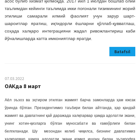
асос бўлиб хизмат қилмоқда. 2017 йил 1 июлдан бошлаб олий
таълимдан кейинги таълимда икки поғонали тизимининг жорий
этилиши самарали илмий фаолият учун зарур шарт-
шароитлар яратиш, иқтидорли ёшларни қўллаб-қувватлаш,
соҳада халқаро интеграцияни жадал ривожлантириш каби
йўналишларда катта имкониятлар яратди.
Batafsil
07.03.2022
ОАКда 8 март
Аёл эъзоз ва эҳтиром этилган жамият барча замонларда ҳам юксак
ўринда бўлган. Президентимиз таъбири билан айтганда, ҳар қандай
жамият ва давлатнинг қай даражада халқпарвар ҳамда адолатли экани,
унинг хотин-қизларга бўлган муносабати ва ғамхўрлиги билан
белгиланади. Шу мезондан келиб чиқилса, бизнинг давлатимиз
халқпарвар ҳамда адолатли экани комил ишонч билан эътирофга