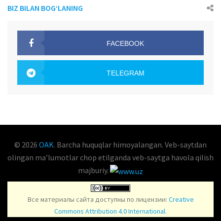
BIZ BILAN BOG‘LANING
FACEBOOK
OAK.UZ
TELEGRAM
OAK.UZ
© 2026
OAK
. Barcha huquqlar himoyalangan. Veb-saytdan
olingan maʼlumotlar chop etilganda veb-saytga havola qilish
majburiy.
Все материалы сайта доступны по лицензии:
Creative
Commons Attribution 4.0 International
.