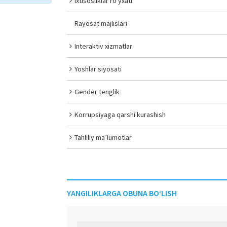
Ixtisosliklar ro‘yxati
Rayosat majlislari
Interaktiv xizmatlar
Yoshlar siyosati
Gender tenglik
Korrupsiyaga qarshi kurashish
Tahliliy ma’lumotlar
YANGILIKLARGA OBUNA BO‘LISH