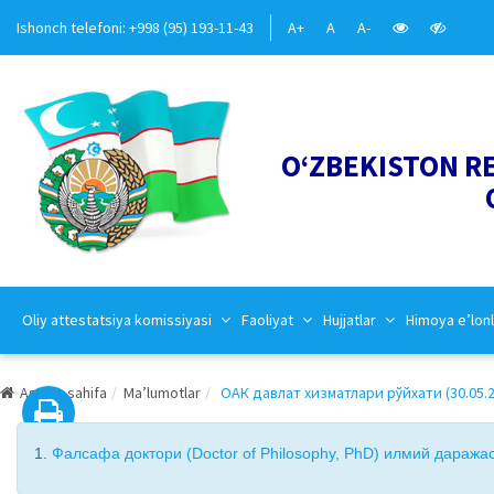
Ishonch telefoni: +998 (95) 193-11-43
A+
A
A-
O‘ZBEKISTON R
Oliy attestatsiya komissiyasi
Faoliyat
Hujjatlar
Himoya e’lonl
Asosiy sahifa
Ma’lumotlar
ОАК давлат хизматлари рўйхати (30.05.2
1.
Фалсафа доктори (Doctor of Philosophy, PhD) илмий даража