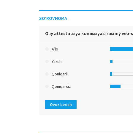
SO‘ROVNOMA
Oliy attestatsiya komissiyasi rasmiy veb-
A’lo
Yaxshi
Qoniqarli
Qoniqarsiz
Ovoz berish