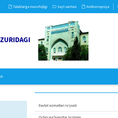
Talablarga muvofiqligi
Sayt xaritasi
Antikorrupsiya
UZURIDAGI
sh
Davlat xizmatlari ro‘yxati
Ochiq ma’lumotlar to‘plami