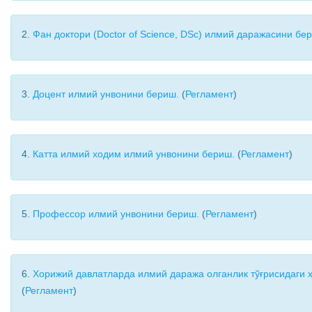
2.
Фан доктори (Doctor of Science, DSc) илмий даражасини бе
3.
Доцент илмий унвонини бериш.
(
Регламент
)
4.
Катта илмий ходим илмий унвонини бериш.
(
Регламент
)
5.
Профессор илмий унвонини бериш.
(
Регламент
)
6.
Хорижий давлатларда илмий даража олганлик тўғрисидаги 
(
Регламент
)