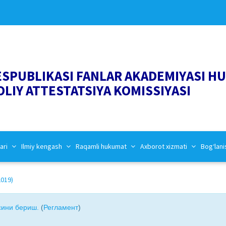
ESPUBLIKASI FANLAR AKADEMIYASI H
OLIY ATTESTATSIYA KOMISSIYASI
ari
Ilmiy kengash
Raqamli hukumat
Axborot xizmati
Bog‘lani
019)
сини бериш.
(
Регламент
)