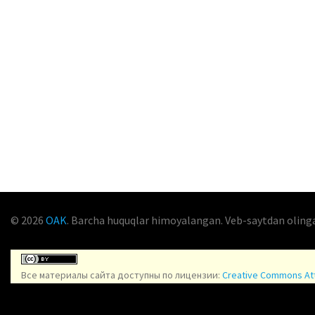
© 2026
OAK
. Barcha huquqlar himoyalangan. Veb-saytdan oling
Все материалы сайта доступны по лицензии:
Creative Commons Attr