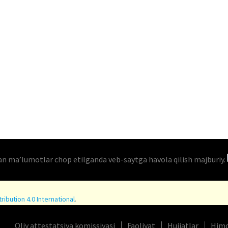
an maʼlumotlar chop etilganda veb-saytga havola qilish majburiy.
ibution 4.0 International
.
Oliy attestatsiya komissiyasi
Faoliyat
Hujjatlar
Himo