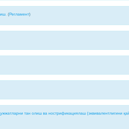
риш.
(
Регламент
)
ҳужжатларни тан олиш ва нострификациялаш (эквивалентлигини қай