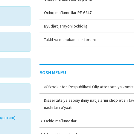
Ochiq ma’lumotlar PF-6247
Byudjet jarayoni ochiqligi
Taklif va muhokamalar forumi
BOSH MENYU
«O‘zbekiston Respublikasi Oliy attestatsiya komiss
Dissertatsiya asosiy ilmiy natijalarini chop etish tav
nashrlar ro‘yxati
д этиш).
Ochiq ma’lumotlar