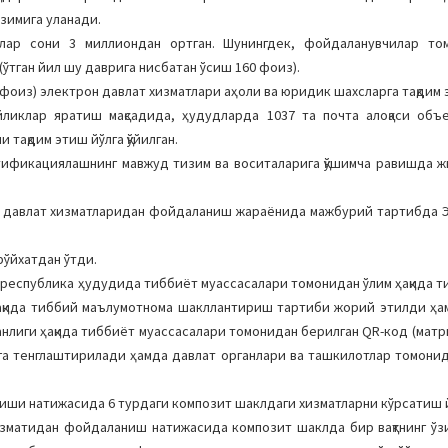
зимига уланади.
илар сони 3 миллиондан ортган. Шунингдек, фойдаланувчилар то
ўтган йил шу даврига нисбатан ўсиш 160 фоиз).
 фоиз) электрон давлат хизматлари аҳоли ва юридик шахсларга тақдим 
йликлар яратиш мақсадида, ҳудудларда 1037 та почта алоқаси объ
тақдим этиш йўлга қўйилган.
тификациялашнинг мавжуд тизим ва воситаларига қўшимча равишда 
н давлат хизматларидан фойдаланиш жараёнида мажбурий тартибда Э
рўйхатдан ўтди.
н республика ҳудудида тиббиёт муассасалари томонидан ўлим ҳақида т
 ҳақида тиббий маълумотнома шакллантириш тартиби жорий этилди ҳа
анлиги ҳақида тиббиёт муассасалари томонидан берилган QR-код (матр
га тенглаштирилади ҳамда давлат органлари ва ташкилотлар томонида
иши натижасида 6 турдаги композит шаклдаги хизматларни кўрсатиш й
хизматидан фойдаланиш натижасида композит шаклда бир вақтнинг ўз