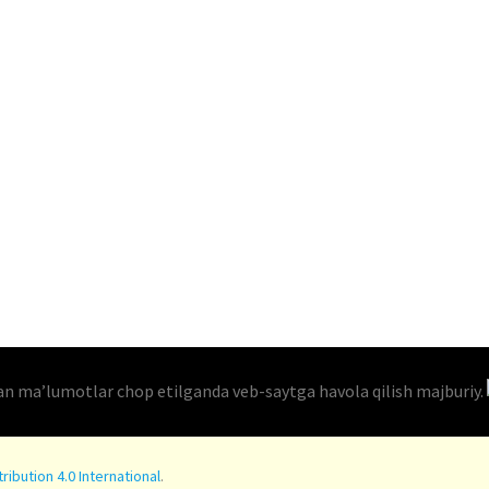
an maʼlumotlar chop etilganda veb-saytga havola qilish majburiy.
ibution 4.0 International
.