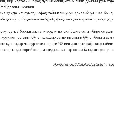
ўйиш, бир марталик нафақа пулини олиш, ота-онанинг доимий рўйхатда
ан фойдаланиш мумкин.
ия ҳақида маълумот, нафақа тайинлаш учун ариза бериш ва бошқа
бадан кўп фойдаланилган бўлиб, фойдаланувчиларнинг ортиқча ҳараж
учун ариза бериш хизмати орқали пенсия ёшига етган бироқ етарли
II гуруҳ ногиронлиги бўлган шахслар ва ногиронлиги бўлган болага қараг
 кунга қадар мазкур хизмат орқали 164 мингдан ортиқ нафақалар тайинл
она порталда жорий этилди ҳамда хизматлар сони 340 тадан ортиқни та
Манба: https://digital.uz/oz/activity_