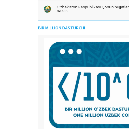
O‘zbekiston Respublikasi Qonun hujjatlari 
bazasi
BIR MILLION DASTURCHI