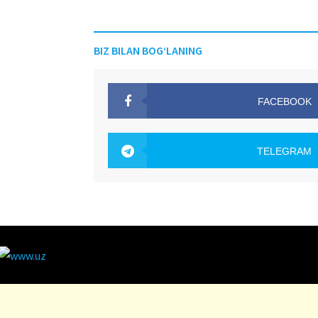
BIZ BILAN BOG‘LANING
FACEBOOK
OAK.UZ
TELEGRAM
OAK.UZ