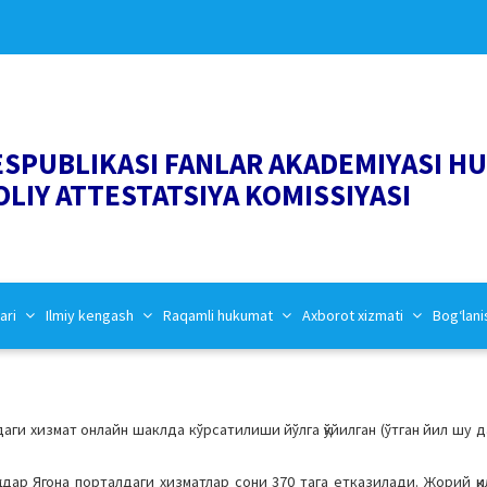
ESPUBLIKASI FANLAR AKADEMIYASI H
OLIY ATTESTATSIYA KOMISSIYASI
ari
Ilmiy kengash
Raqamli hukumat
Axborot xizmati
Bog‘lani
даги хизмат онлайн шаклда кўрсатилиши йўлга қўйилган (ўтган йил шу 
қадар Ягона порталдаги хизматлар сони 370 тага етказилади. Жорий қ