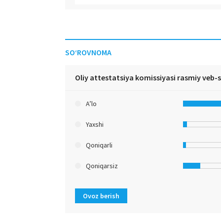
SO‘ROVNOMA
Oliy attestatsiya komissiyasi rasmiy veb-
A’lo
Yaxshi
Qoniqarli
Qoniqarsiz
Ovoz berish