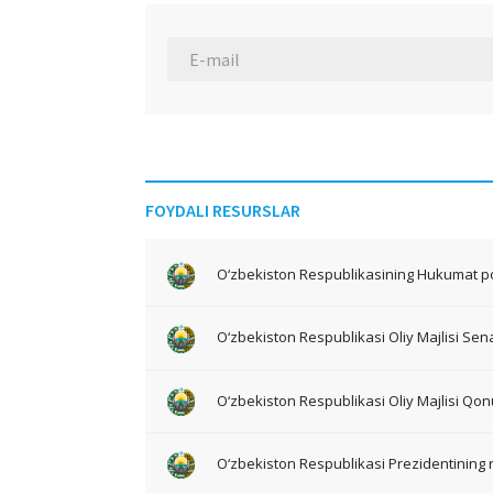
FOYDALI RESURSLAR
O‘zbekiston Respublikasining Hukumat po
O‘zbekiston Respublikasi Oliy Majlisi Sena
O‘zbekiston Respublikasi Oliy Majlisi Qon
O‘zbekiston Respublikasi Prezidentining 