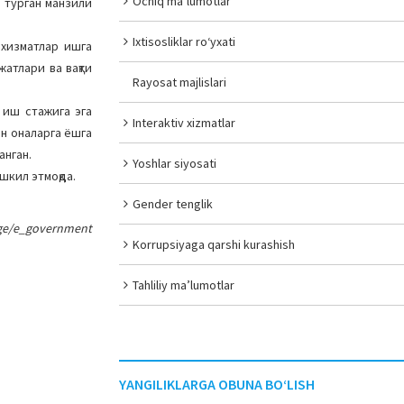
Ochiq ma’lumotlar
 турган манзили
Ixtisosliklar ro‘yxati
 хизматлар ишга
атлари ва вақти
Rayosat majlislari
 иш стажига эга
Interaktiv xizmatlar
ан оналарга ёшга
анган.
Yoshlar siyosati
шкил этмоқда.
Gender tenglik
page/e_government
Korrupsiyaga qarshi kurashish
Tahliliy ma’lumotlar
YANGILIKLARGA OBUNA BO‘LISH