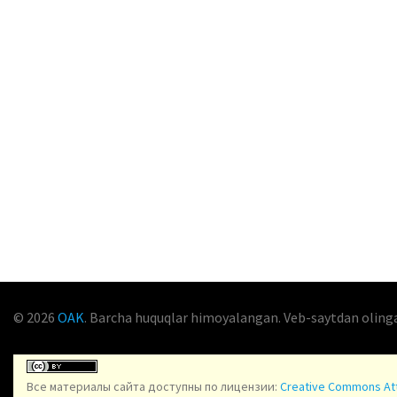
© 2026
OAK
. Barcha huquqlar himoyalangan. Veb-saytdan oling
Все материалы сайта доступны по лицензии:
Creative Commons Attr