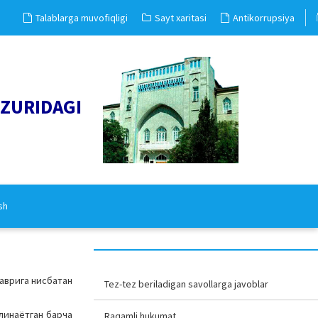
Talablarga muvofiqligi
Sayt xaritasi
Antikorrupsiya
UZURIDAGI
sh
даврига нисбатан
Tez-tez beriladigan savollarga javoblar
илинаётган барча
Raqamli hukumat