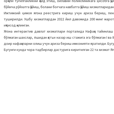
орқали туғилганликни қайд этиш, оилавий поликлиникага ҳисобга қ
бўйича рўйхатга қўйиш, болани боғчага навбатга қўйиш хизматларид
Ижтимоий ҳимоя ягона реестрига кириш учун ариза бериш, пенс
туширилди. Ушбу хизматлардан 2022 йил давомида 200 минг марота
иқтисод қилинган.
Ягона интерактив давлат хизматлари порталида Нафақа тайинлаш 
бўлмаган шахслар, ёшидан қатъи назар иш стажига эга бўлмаган I ва 
доир нафақаларни олиш учун ариза бериш имконияти яратилди. Бугунги
Бугунги кунда чора-тадбирлар дастурига киритилган 22 та хизмат Яг