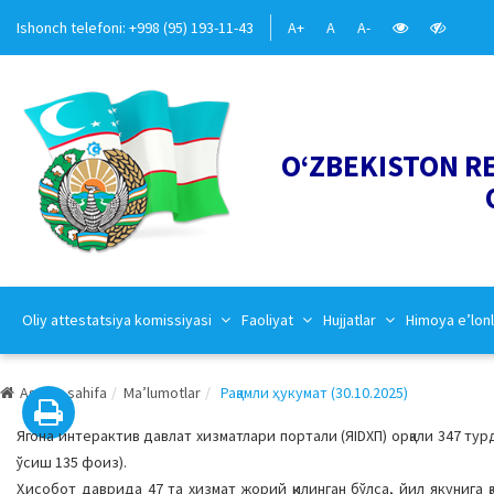
Ishonch telefoni: +998 (95) 193-11-43
A+
A
A-
O‘ZBEKISTON R
Oliy attestatsiya komissiyasi
Faoliyat
Hujjatlar
Himoya e’lonl
Asosiy sahifa
Ma’lumotlar
Рақамли ҳукумат (30.10.2025)
Ягона интерактив давлат хизматлари портали (ЯIDХП) орқали 347 тур
ўсиш 135 фоиз).
Ҳисобот даврида 47 та хизмат жорий қилинган бўлса, йил якунига 