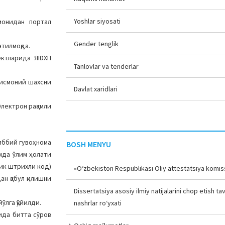
Yoshlar siyosati
монидан портал
Gender tenglik
этилмоқда.
ектларида ЯIDХП
Tanlovlar va tenderlar
жисмоний шахсни
Davlat xaridlari
лектрон рақамли
иббий гувоҳнома
BOSH MENYU
мда ўлим ҳолати
ик штрихли код)
«O‘zbekiston Respublikasi Oliy attestatsiya komiss
н қабул қилишни
Dissertatsiya asosiy ilmiy natijalarini chop etish tav
ўлга қўйилди.
nashrlar ro‘yxati
ида битта сўров