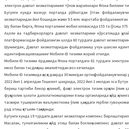
электрон давлат хизматларининг тўлов жараёнлари Ягона биллинг ти
Бугунги кунда мазкур порталда рўйхатдан ўтган фойдаланувч
хизматларидан йил бошидан жами 9.5 млн. маротаба фойдаланилган (
Шу билан бирга, Ягона порталнинг мобил иловасида 155 та (ўсиш 375
Аҳоли ва тадбиркорларга давлат хизматларини кўрсатишда қула
платформасидан фойдаланган ҳолда 60 турдаги давлат хизматларини 
Шунингдек, Давлат хизматларидан фойдаланиш учун шахсни иден
идентификациялашнинг Мобиле-ID тизими жорий этилди.
Мобиле-ID тизими ёрдамида Ягона порталдаги 61 турдаги электро
имзо билан тасдиқлаш амалиётидан воз кечилади.
Мобиле-ID тизимида қисқа даврда 30 мингдан ортиқ фойдаланувчилар 
2022 йил 1 апрелдан Тошкент шаҳрида, 2022 йил 1 июлдан эса буту
бериш тартиби бекор қилиниб, фақат электрон тизим орқали ўлим
фуқаролик ҳолати далолатномаларини ёзиш органларида қайд қилинг
тасвири туширилган маълумотнома ўлим ҳақидаги гербли гувоҳнома
рад этиш қатъиян тақиқланди.
Бугунги кунда 19 турдаги давлат хизматлари комплекс бирлаштирил
Масалан, туғилганликни қайд этиш билан боғлиқ комплекс давлат 