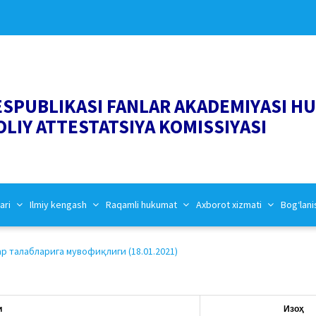
ESPUBLIKASI FANLAR AKADEMIYASI H
OLIY ATTESTATSIYA KOMISSIYASI
ari
Ilmiy kengash
Raqamli hukumat
Axborot xizmati
Bog‘lani
р талабларига мувофиқлиги (18.01.2021)
и
Изоҳ