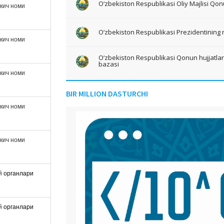
O‘zbekiston Respublikasi Oliy Majlisi Qon
ткич номи
O‘zbekiston Respublikasi Prezidentining 
ткич номи
O‘zbekiston Respublikasi Qonun hujjatlari 
bazasi
ткич номи
BIR MILLION DASTURCHI
ткич номи
ткич номи
ий
органлари
ий
органлари