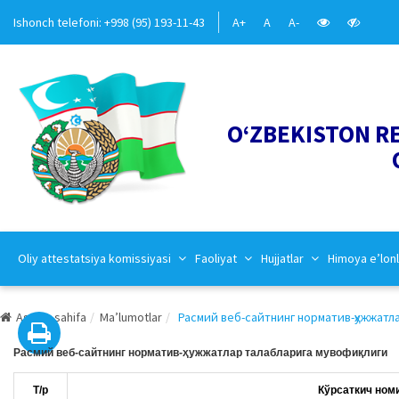
Ishonch telefoni: +998 (95) 193-11-43
A+
A
A-
O‘ZBEKISTON R
Oliy attestatsiya komissiyasi
Faoliyat
Hujjatlar
Himoya e’lonl
Asosiy sahifa
Ma’lumotlar
Расмий веб-сайтнинг норматив-ҳужжатла
Расмий веб-сайтнинг норматив-ҳужжатлар талабларига мувофиқлиги
Т/р
Кўрсаткич ном