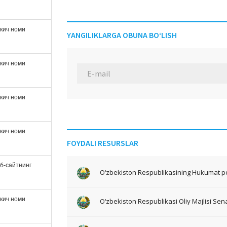
ткич номи
YANGILIKLARGA OBUNA BO‘LISH
ткич номи
ткич номи
ткич номи
FOYDALI RESURSLAR
б-сайтнинг
O‘zbekiston Respublikasining Hukumat po
ткич номи
O‘zbekiston Respublikasi Oliy Majlisi Sena