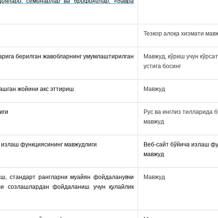
ци
ялари
, семинар
лар ва
брифинг
лар
, «
давра
Тезкор алоқа хизмати мав
арига берилган жавобларнинг умумлаштирилган
Мавжуд, кўриш учун кўрса
устига босинг
ашган жойини акс эттириш
Мавжуд
иги
Рус ва инглиз тилларида 
мавжуд
 излаш функциясининг мавжудлиги
Веб-сайт бўйича излаш ф
мавжуд
аш, стандарт рангларни муайян фойдаланувчи
Мавжуд
гли созлашлардан фойдаланиш учун қулайлик