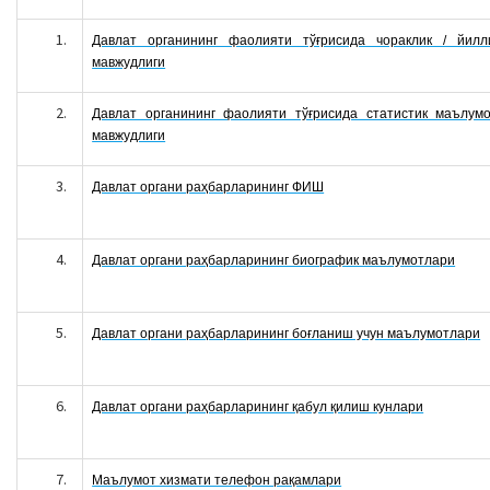
Давлат органининг фаолияти тўғрисида чораклик / йилл
мавжудлиги
Давлат органининг фаолияти тўғрисида статистик маълумо
мавжудлиги
Давлат органи раҳбарларининг ФИШ
Давлат органи раҳбарларининг биографик маълумотлари
Давлат органи раҳбарларининг боғланиш учун маълумотлари
Давлат органи раҳбарларининг қабул қилиш кунлари
Маълумот хизмати телефон рақамлари