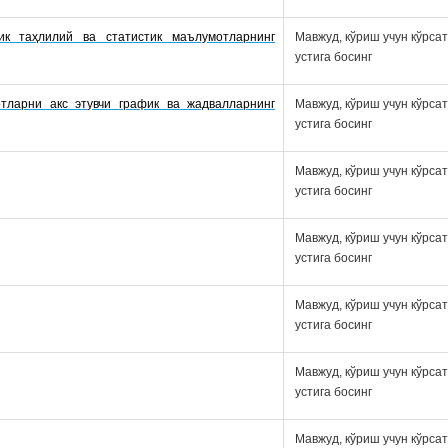
ик таҳлилий ва статистик маълумотларнинг
Мавжуд, кўриш учун кўрса
устига босинг
тларни акс этувчи график ва жадвалларнинг
Мавжуд, кўриш учун кўрса
устига босинг
Мавжуд, кўриш учун кўрса
устига босинг
Мавжуд, кўриш учун кўрса
устига босинг
Мавжуд, кўриш учун кўрса
устига босинг
Мавжуд, кўриш учун кўрса
устига босинг
Мавжуд, кўриш учун кўрса