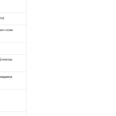
жуд
ткич номи
бўлимлар
ункцияси