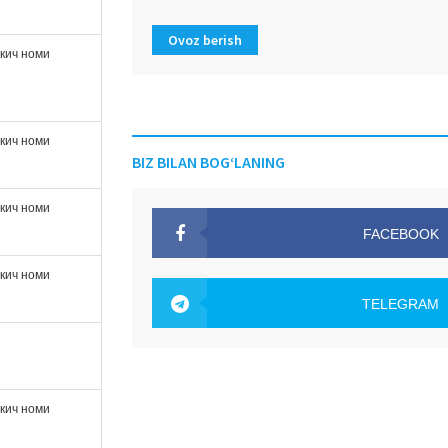
Ovoz berish
ткич номи
ткич номи
BIZ BILAN BOG‘LANING
ткич номи
FACEBOOK
OAK.UZ
ткич номи
TELEGRAM
OAK.UZ
ткич номи