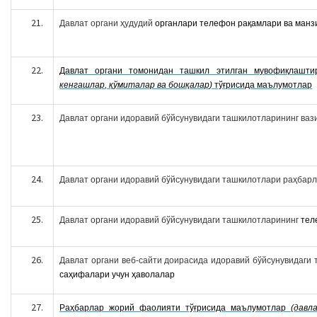
Давлат органи ҳудудий
органлари телефон рақамлари ва манз
Давлат органи томонидан ташкил этилган мувофиқлашти
кенгашлар
,
қўмиталар ва бошқалар
)
тўғрисида маълумотлар
Давлат органи идоравий бўйсунувидаги ташкилотларининг ва
Давлат органи идоравий бўйсунувидаги ташкилотлари раҳбар
Давлат органи идоравий бўйсунувидаги ташкилотларининг
тел
Давлат органи веб-сайти доирасида идоравий бўйсунувидаги
саҳифалари учун ҳаволалар
Раҳбарлар жорий фаолияти тўғрисида маълумотлар
(
давл