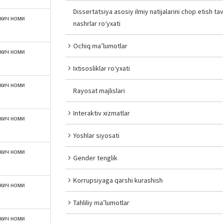
Dissertatsiya asosiy ilmiy natijalarini chop etish tav
ткич номи
nashrlar ro‘yxati
Ochiq ma’lumotlar
ткич номи
Ixtisosliklar ro‘yxati
ткич номи
Rayosat majlislari
Interaktiv xizmatlar
ткич номи
Yoshlar siyosati
ткич номи
Gender tenglik
Korrupsiyaga qarshi kurashish
ткич номи
Tahliliy ma’lumotlar
ткич номи