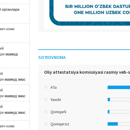
ий
органлари
ткич номи
вий
ари
мавжуд
SO‘ROVNOMA
Oliy attestatsiya komissiyasi rasmiy veb-
ий
ари
мавжуд эмас
A’lo
ий
ари
мавжуд эмас
Yaxshi
ий
Qoniqarli
ари
мавжуд эмас
Qoniqarsiz
ткич номи