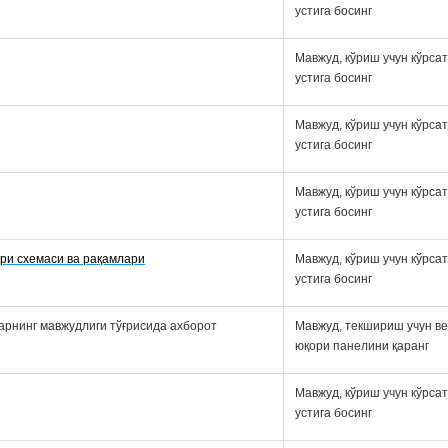
устига босинг
Мавжуд, кўриш учун кўрса
устига босинг
Мавжуд, кўриш учун кўрса
устига босинг
Мавжуд, кўриш учун кўрса
устига босинг
ри схемаси ва рақамлари
Мавжуд, кўриш учун кўрса
устига босинг
арнинг мавжудлиги тўғрисида ахборот
Мавжуд, текшириш учун ве
юқори панелини қаранг
Мавжуд, кўриш учун кўрса
устига босинг