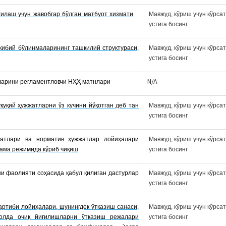
илаш учун жавобгар бўлган матбуот хизмати
Мавжуд, кўриш учун кўрса
устига босинг
ркибий бўлинмаларининг ташкилий структураси,
Мавжуд, кўриш учун кўрса
устига босинг
N/A
ларини регламентловчи НҲҲ матнлари
қуқий ҳужжатларни ўз кучини йўқотган деб тан
Мавжуд, кўриш учун кўрса
устига босинг
жатлари ва норматив ҳужжатлар лойиҳалари
Мавжуд, кўриш учун кўрса
ама режимида кўриб чиқиш
устига босинг
ни фаолияти соҳасида қабул қилиган дастурлар
Мавжуд, кўриш учун кўрса
устига босинг
артиби лойиҳалари, шунингдек ўтказиш санаси,
Мавжуд, кўриш учун кўрса
ҳолда очиқ йиғилишларни ўтказиш режалари
устига босинг