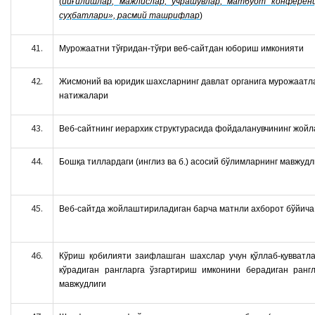
(
йиғилишлар
,
мажлислар
,
учрашувлар
,
матбуот
конферен
суҳбатлари
»,
расмий ташрифлар
)
Мурожаатни тўғридан-тўғри веб-сайтдан юбориш имконияти
Жисмоний ва юридик шахсларнинг давлат органига мурожаатл
натижалари
Веб-сайтнинг иерархик структурасида фойдаланувчининг жойл
Бошқа тиллардаги (инглиз ва б.) асосий бўлимларнинг
мавжудл
Веб-сайтда жойлаштириладиган барча матнли ахборот бўйича
Кўриш қобилияти заифлашган шахслар учун қўллаб-қувватл
кўрадиган рангларга ўзгартириш имконини берадиган ран
мавжудлиги