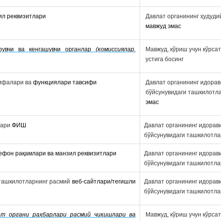
ил реквизитлари
Давлат органининг ҳудуд
мавжуд эмас
рувчи ва кенгашувчи органлар
(комисси
ялар
,
Мавжуд, кўриш учун кўрса
устига босинг
зифалари ва
функциялари тавсифи
Давлат органининг идора
бўйсунувидаги ташкилотл
эмас
лари
ФИШ
Давлат органининг идорав
бўйсунувидаги ташкилотл
ефон рақамлари ва манзил реквизитлари
Давлат органининг идорав
бўйсунувидаги ташкилотл
 ташкилотларнинг расмий
веб-сайтлари/тегишли
Давлат органининг идорав
бўйсунувидаги ташкилотл
ат органи
раҳбарлари
расмий
чиқишлари ва
Мавжуд, кўриш учун кўрса