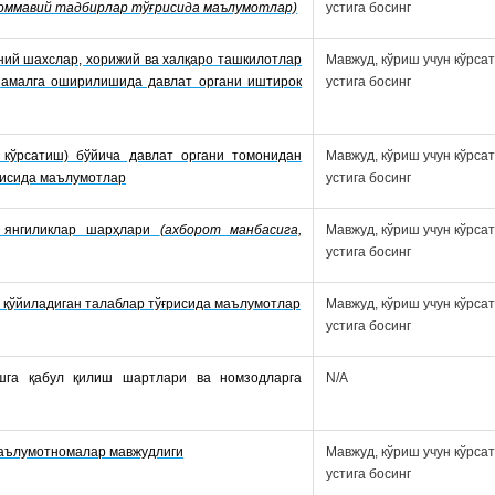
оммавий тадбирлар тўғрисида маълумотлар)
устига босинг
ний шахслар, хорижий ва халқаро
ташкилотлар
Мавжуд, кўриш учун кўрса
амалга оширилишида давлат органи иштирок
устига босинг
кўрсатиш) бўйича давлат органи томонидан
Мавжуд, кўриш учун кўрса
ғрисида маълумотлар
устига босинг
 янгиликлар шарҳлари
(ахборот манбасига,
Мавжуд, кўриш учун кўрса
устига босинг
 қўйиладиган талаблар тўғрисида маълумотлар
Мавжуд, кўриш учун кўрса
устига босинг
шга қабул қилиш шартлари ва номзодларга
N/A
маълумотномалар мавжудлиги
Мавжуд, кўриш учун кўрса
устига босинг