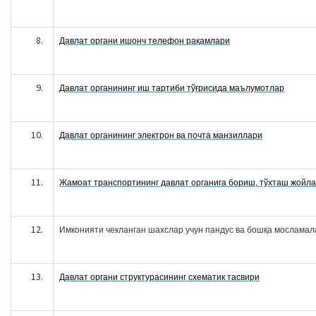
Давлат органи ишонч телефон рақамлари
Давлат органининг иш тартиби тўғрисида маълумотлар
Давлат органининг электрон ва почта манзиллари
Жамоат транспортининг давлат органига бориш, тўхташ жойла
Имконияти чекланган шахслар учун пандус ва бошқа мосламал
Давлат органи структурасининг схематик тасвири