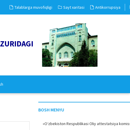
Talablarga muvofiqligi
Sayt xaritasi
Antikorrupsiya
UZURIDAGI
sh
BOSH MENYU
«O‘zbekiston Respublikasi Oliy attestatsiya komiss