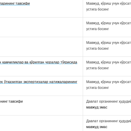
ларининг тавсифи
Мавжуд, кўриш учун кўрса
устига босинг
Мавжуд, кўриш учун кўрса
устига босинг
Мавжуд, кўриш учун кўрса
устига босинг
н камчиликлар ва қўрилган чоралар тўғрисида
Мавжуд, кўриш учун кўрса
устига босинг
ек ўтказилган экспертизалар натижаларининг
Мавжуд, кўриш учун кўрса
устига босинг
нинг тавсифи
Давлат органининг ҳудуд
мавжуд эмас
Давлат органининг ҳудуд
мавжуд эмас