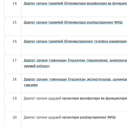
Давлат органи таркибий бўлинмалари вазифалари ва функция
Давлат органи таркибий бўлинмалари раҳбарларининг ФИШ
Давлат органи таркибий бўлинмаларининг телефон рақамлари
Давлат органи томонидан ўтказилган текширувлар, аниқланга
умумий ахборот
Давлат органи томонидан ўтказилган экспертизалар, шунингд
тавсифи
Давлат органи ҳудудий
органлари вазифалари ва функциялари
Давлат органи ҳудудий
органлари раҳбарларининг ФИШ