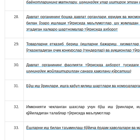
баёнотларининг матнлари, шунингдек
улар иштирок этган 
Давлат органининг бошқа давлат органлари, юридик ва жисмо
билан ўзаро ишлаши тўғрисида маълумотлар, шу жумладан
этадиган халқаро шартномалар тўғрисида ахборот
Товарларни етказиб бериш (ишларни бажариш, хизматлар 
ўтказиладиган очиқ конкурслар (тендерлар) ва аукционлар тў
Давлат органининг фаолияти тўғрисида ахборот тусидаги
шунингдек жойлаштирилган санага ҳаволани кўрсатиш)
Бўш иш ўринлари, ишга қабул қилиш шартлари ва номзодларга
Имконияти чекланган шахслар учун бўш иш ўринлари, и
қўйиладиган талаблар тўғрисида маълумотлар
Ёшларни иш билан таъминлаш бўйича ёрдам ҳаволалари ва 