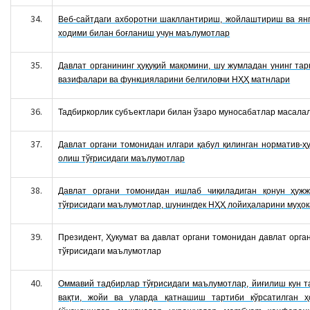
Веб-сайтдаги ахборотни шакллантириш, жойлаштириш ва янг
ходими билан боғланиш учун маълумотлар
Давлат органининг ҳуқуқий мақомини, шу жумладан унинг та
вазифалари
ва функцияларини белгиловчи НҲҲ матнлари
Тадбиркорлик субъектлари билан ўзаро муносабатлар масала
Давлат органи томонидан илгари қабул қилинган норматив-ҳу
олиш тўғрисидаги маълумотлар
Давлат органи томонидан ишлаб чиқиладиган қонун ҳуж
тўғрисидаги маълумотлар, шунингдек НҲҲ лойиҳаларини
муҳок
Президент, Ҳукумат ва давлат органи томонидан давлат орга
тўғрисидаги маълумотлар
Оммавий тадбирлар
тўғрисидаги маълумотлар, йиғилиш кун т
вақти, жойи ва уларда қатнашиш тартиби кўрсатилган 