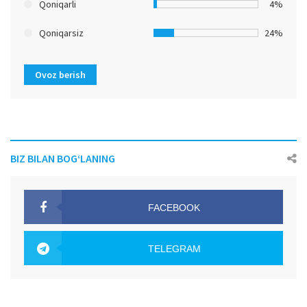
Qoniqarli
4%
Qoniqarsiz
24%
Ovoz berish
BIZ BILAN BOG‘LANING
FACEBOOK
OAK.UZ
TELEGRAM
OAK.UZ