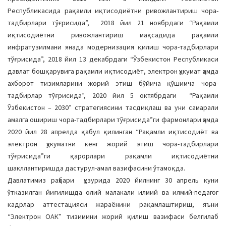
a
Республикасида рақамли иқтисодиётни ривожлантириш чора-
t
тадбирлари тўғрисида”, 2018 йил 21 ноябрдаги “Рақамли
i
иқтисодиётни ривожлантириш мақсадида рақамли
o
инфратузилмани янада модернизация қилиш чора-тадбирлари
n
тўғрисида”, 2018 йил 13 декабрдаги “Ўзбекистон Республикаси
давлат бошқарувига рақамли иқтисодиёт, электрон ҳукумат ҳамда
ахборот тизимларини жорий этиш бўйича қўшимча чора-
тадбирлар тўғрисида”, 2020 йил 5 октябрдаги “Рақамли
Ўзбекистон – 2030” стратегиясини тасдиқлаш ва уни самарали
амалга ошириш чора-тадбирлари тўғрисида”ги фармонлари ҳамда
2020 йил 28 апрелда қабул қилинган “Рақамли иқтисодиёт ва
электрон ҳукуматни кенг жорий этиш чора-тадбирлари
тўғрисида”ги қарорлари рақамли иқтисодиётни
шакллантиришда дастурул-амал вазифасини ўтамоқда.
Давлатимиз раҳбари ҳузурида 2020 йилнинг 30 апрель куни
ўтказилган йиғилишда олий малакали илмий ва илмий-педагог
кадрлар аттестацияси жараёнини рақамлаштириш, яъни
“Электрон ОАК” тизимини жорий қилиш вазифаси белгилаб