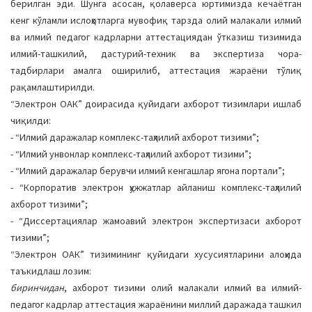
берилган эди. Шунга асосан, қолаверса юртимизда кечаётган
кенг кўламли ислоҳотларга мувофиқ тарзда олий малакали илмий
ва илмий педагог кадрларни аттестациядан ўтказиш тизимида
илмий-ташкилий, дастурий-техник ва экспертиза чора-
тадбирлари амалга оширилиб, аттестация жараёни тўлиқ
рақамлаштирилди.
“Электрон ОАК” доирасида қуйидаги ахборот тизимлари ишлаб
чиқилди:
- “Илмий даражалар комплекс-таҳлилий ахборот тизими”;
- “Илмий унвонлар комплекс-таҳлилий ахборот тизими”;
- “Илмий даражалар берувчи илмий кенгашлар ягона портали”;
- “Корпоратив электрон ҳужжатлар айланиш комплекс-таҳлилий
ахборот тизими”;
- “Диссертациялар жамоавий электрон экспертизаси ахборот
тизими”;
“Электрон ОАК” тизимининг қуйидаги хусусиятларини алоҳида
таъкидлаш лозим:
биринчидан
, ахборот тизими олий малакали илмий ва илмий-
педагог кадрлар аттестация жараёнини миллий даражада ташкил