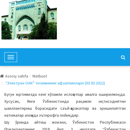
T
o
g
Asosiy sahifa
Matbuot
g
“Электрон ОАК” тизимининг афзалликлари (03.03.2022)
l
e
Бугун юртимизда кенг кўламли ислоҳотлар амалга оширилмоқда.
N
Хусусан, Янги Ўзбекистонда рақамли иқтисодиётни
a
шакллантириш борасидаги саъй-ҳаракатлар ва эришилаётган
v
натижалар алоҳида эътирофга лойиқдир.
i
Шу ўринда айтиш жоизки, Ўзбекистон Республикаси
g
Президентининг 2018 йил 3 июлдаги “Ўзбекистон