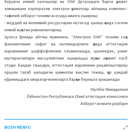
берувчи илмий кенгашлар ва ОАК ўртасидаги барча ҳужжат
алмашишни корпоратив электрон ҳужжатлар айланиш комплекс-
таҳлилий ахборот тизими асосида амалга ошириш;
- моддий ва молиявий ресурсларни иқтисод қилиш ҳамда соғлом
илмий муҳитни ривожлантириш.
Хулоса ўрнида айтиш мумкинки, “Электрон ОАК” тизими соҳа
фаолиятининг сифат ва натижадорлиги ҳамда аттестация
жараёнининг шаффофлигини таъминлашда, шунингдек, унинг
иштирокчилари масъулиятини оширишда муҳим аҳамият касб
этади. Бундан ташқари, аттестация жараёнини рақамлаштириш
орқали талаб қиладиган қимматли вақтни тежаш, ҳар қандай
кўринишдаги оворагарчиликларга барҳам беришга эришилади.
Улуғбек Мамадалиев
Ўзбекистон Республикаси Олий аттестация комиссияси
Ахборот хизмати раҳбари
BOSH MENYU