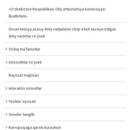
«O‘zbekiston Respublikasi Oliy attestatsiya komissiyasi
Byulleteni»
Dissertatsiya asosiy ilmiy natijalarini chop etish tavsiya etilgan
ilmiy nashrlar ro‘yxati
Ochiq ma’lumotlar
Ixtisosliklar ro‘yxati
Rayosat majlislari
Interaktiv xizmatlar
Yoshlar siyosati
Gender tenglik
Korrupsiyaga qarshi kurashish