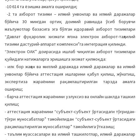
-10 614 та ёзишма амалга оширилди;
-2 та ахборот тизими – илмий унвонлар ва илмий даражалар
бўйича 30 мингдан ортиқ доимий равишда ўсиб борувчи
маълумотлар базасига эга бўлган идоравий ахборот тизимлари
“Давлат фуқаролик хизмати ягона электрон ахборот-таҳлилий
тизими дастурий-аппарат комплекси”га интеграция қилинди.
“Электрон ОАК” доирасида ишлаб чиқилган ахборот тизимлари
қуйидаги натижаларга эришишга хизмат қилмоқда:
- илк бор жаҳон ва миллий даражада илмий даражалар ва илмий
унвонлар бўйича аттестация ишларини қабул қилиш, жўнатиш,
экспертиза жараёнини рақамлаштирилган тарзда амалга
ошириш;
- барча аттестация жараёнини узлуксиз ва онлайн шаклда ташкил
қилиш;
- аттестация жараёнини “субъект-субъект ўртасидаги тўғридан-
тўғри муносабатлар” тамойилидан “субъект-субъект ўртасидаги
рақамлаштирилган муносабатлар” тамойилига ўтказиш;
- таълим муассасалари ва илмий ташкилотлар, илмий даражалар