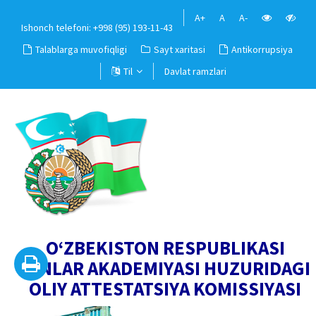
A+
A
A-
Ishonch telefoni: +998 (95) 193-11-43
Talablarga muvofiqligi
Sayt xaritasi
Antikorrupsiya
Til
Davlat ramzlari
O‘ZBEKISTON RESPUBLIKASI
FANLAR AKADEMIYASI HUZURIDAGI
OLIY ATTESTATSIYA KOMISSIYASI