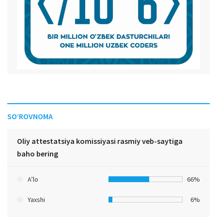
SO‘ROVNOMA
Oliy attestatsiya komissiyasi rasmiy veb-saytiga
baho bering
A’lo
66%
Yaxshi
6%