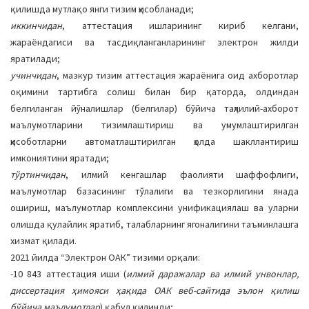
қилишда мутлақо янги тизим ҳисобланади;
иккинчидан
, аттестация ишларининг кириб келгани,
жараёндагиси ва тасдиқланганларининг электрон жилди
яратилади;
учинчидан
, мазкур тизим аттестация жараёнига оид ахборотлар
оқимини тартибга солиш билан бир қаторда, олдиндан
белгиланган йўналишлар (белгилар) бўйича таҳлилий-ахборот
маълумотларини тизимлаштириш ва умумлаштирилган
ҳисоботларни автоматлаштирилган ҳолда шакллантириш
имкониятини яратади;
тўртинчидан
, илмий кенгашлар фаолияти шаффофлиги,
маълумотлар базасининг тўлалиги ва тезкорлигини янада
ошириш, маълумотлар комплексини унификациялаш ва уларни
олишда қулайлик яратиб, талабларнинг ягоналигини таъминлашга
хизмат қилади.
2021 йилда “Электрон ОАК” тизими орқали:
-10 843 аттестация иши (
илмий даражалар ва илмий унвонлар,
диссертация ҳимояси ҳақида ОАК веб-сайтида эълон қилиш
бўйича маълумотлар
) қабул қилинди;