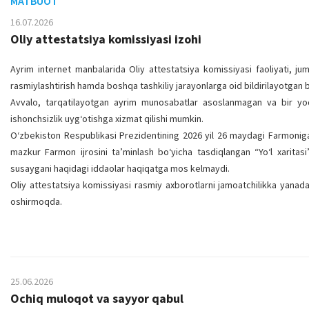
MATBUOT
16.07.2026
Oliy attestatsiya komissiyasi izohi
Ayrim internet manbalarida Oliy attestatsiya komissiyasi faoliyati, juml
rasmiylashtirish hamda boshqa tashkiliy jarayonlarga oid bildirilayotgan b
Avvalo, tarqatilayotgan ayrim munosabatlar asoslanmagan va bir yoqla
ishonchsizlik uyg‘otishga xizmat qilishi mumkin.
O‘zbekiston Respublikasi Prezidentining 2026 yil 26 maydagi Farmoniga 
mazkur Farmon ijrosini ta’minlash bo‘yicha tasdiqlangan “Yo‘l xaritasi
susaygani haqidagi iddaolar haqiqatga mos kelmaydi.
Oliy attestatsiya komissiyasi rasmiy axborotlarni jamoatchilikka yanada
oshirmoqda.
25.06.2026
Ochiq muloqot va sayyor qabul