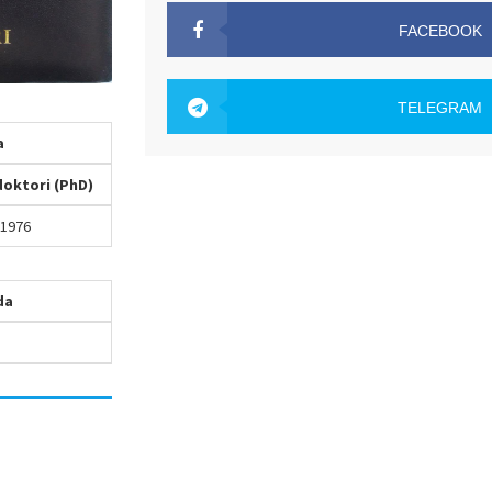
FACEBOOK
OAK.UZ
TELEGRAM
a
OAK.UZ
doktori (PhD)
1976
da