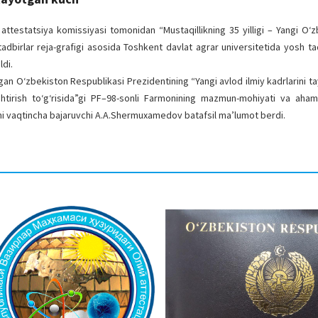
ttestatsiya komissiyasi tomonidan “Mustaqillikning 35 yilligi – Yangi O‘z
tadbirlar reja-grafigi asosida Toshkent davlat agrar universitetida yosh ta
ldi.
gan O‘zbekiston Respublikasi Prezidentining “Yangi avlod ilmiy kadrlarini ta
lashtirish to‘g‘risida”gi PF–98-sonli Farmonining mazmun-mohiyati va aham
sini vaqtincha bajaruvchi A.A.Shermuxamedov batafsil ma’lumot berdi.