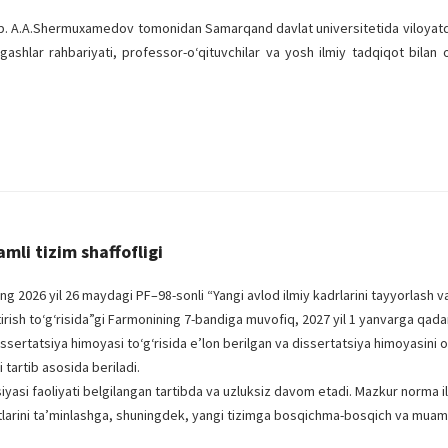
.v.b. A.A.Shermuxamedov tomonidan Samarqand davlat universitetida viloyatda
engashlar rahbariyati, professor-o‘qituvchilar va yosh ilmiy tadqiqot bilan
amli tizim shaffofligi
g 2026 yil 26 maydagi PF–98-sonli “Yangi avlod ilmiy kadrlarini tayyorlash va
htirish to‘g‘risida”gi Farmonining 7-bandiga muvofiq, 2027 yil 1 yanvarga qada
sertatsiya himoyasi to‘g‘risida e’lon berilgan va dissertatsiya himoyasini 
 tartib asosida beriladi.
iyasi faoliyati belgilangan tartibda va uzluksiz davom etadi. Mazkur norma il
atlarini ta’minlashga, shuningdek, yangi tizimga bosqichma-bosqich va muam