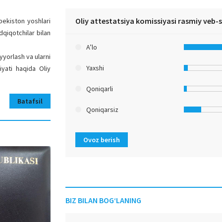
Oliy attestatsiya komissiyasi rasmiy veb-
bekiston yoshlari
dqiqotchilar bilan
A’lo
yyorlash va ularni
Yaxshi
iyati haqida Oliy
Qoniqarli
Batafsil
Qoniqarsiz
Ovoz berish
BIZ BILAN BOG‘LANING