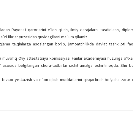
adan Rayosat qarorlarini e’lon qilish, ilmiy darajalarni tasdiqlash, diplo
a’zi fikrlar yuzasidan quyidagilarni ma’lum qilamiz.
ma talqinlarga asoslangan bo‘lib, jamoatchilikda davlat tashkiloti fao
muvofiq Oliy attestatsiya komissiyasi Fanlar akademiyasi huzuriga o‘tkaz
” asosida belgilangan chora-tadbirlar izchil amalga oshirilmoqda. Shu boi
 tezkor yetkazish va e’lon qilish muddatlarini qisqartirish bo‘yicha zarur 