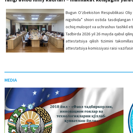
Bugun O‘zbekiston Respublikasi Oliy a
nigohida” shiori ostida tasdiqlangan 
ochiq muloqot va uchrashuv tashkil eti
Tadbirda 2026 yil 26 mayda qabul qilin
attestatsiya qilish tizimini takomil
attestatsiya komissiyasi raisi vazifa
MEDIA