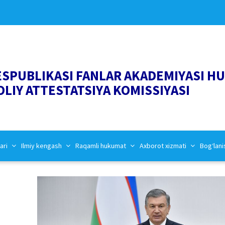
ESPUBLIKASI FANLAR AKADEMIYASI H
OLIY ATTESTATSIYA KOMISSIYASI
ari
Ilmiy kengash
Raqamli hukumat
Axborot xizmati
Bog‘lani