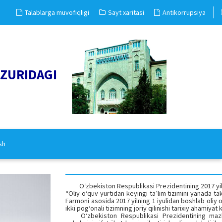
Talablarga muvofiqligi
Sayt xaritasi
Antikorrupsiya
UZURIDAGI
sh
         O‘zbekiston Respublikasi Prezidentining 2017 y
“Oliy o‘quv yurtidan keyingi ta’lim tizimini yanada tako
Farmoni asosida 2017 yilning 1 iyulidan boshlab oliy o
ikki pog‘onali tizimning joriy qilinishi tarixiy ahamiyat k
    O‘zbekiston Respublikasi Prezidentining mazkur farmoni ta’lim va fan 