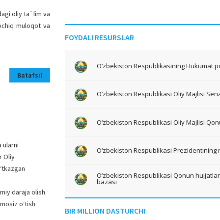
gi oliy ta`lim va
 ochiq muloqot va
FOYDALI RESURSLAR
O‘zbekiston Respublikasining Hukumat po
Batafsil
O‘zbekiston Respublikasi Oliy Majlisi Sena
O‘zbekiston Respublikasi Oliy Majlisi Qon
 ularni
O‘zbekiston Respublikasi Prezidentining 
r Oliy
o‘tkazgan
O‘zbekiston Respublikasi Qonun hujjatlari 
bazasi
miy daraja olish
mosiz o‘tish
BIR MILLION DASTURCHI