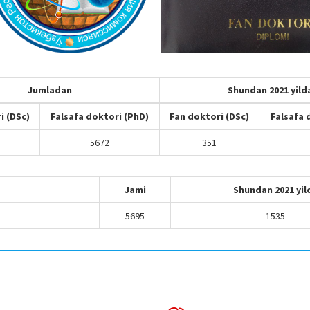
Jumladan
Shundan 2021 yild
i (DSc)
Falsafa doktori (PhD)
Fan doktori (DSc)
Falsafa 
5672
351
Jami
Shundan 2021 yil
5695
1535