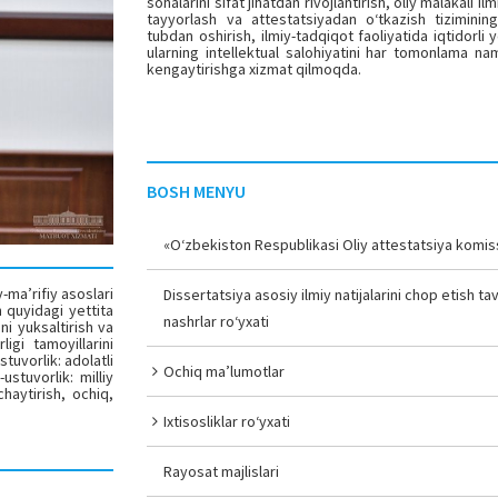
sohalarini sifat jihatdan rivojlantirish, oliy malakali i
tayyorlash va attestatsiyadan o‘tkazish tizimining
tubdan oshirish, ilmiy-tadqiqot faoliyatida iqtidorli y
ularning intellektual salohiyatini har tomonlama nam
kengaytirishga xizmat qilmoqda.
BOSH MENYU
«O‘zbekiston Respublikasi Oliy attestatsiya komiss
-ma’rifiy asoslari
Dissertatsiya asosiy ilmiy natijalarini chop etish tav
 quyidagi yettita
nashrlar ro‘yxati
ni yuksaltirish va
igi tamoyillarini
stuvorlik: adolatli
Ochiq ma’lumotlar
ustuvorlik: milliy
haytirish, ochiq,
Ixtisosliklar ro‘yxati
Rayosat majlislari