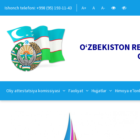
Ishonch telefoni: +998 (95) 193-11-43
A+
A
A-
O‘ZBEKISTON R
Oliy attestatsiya komissiyasi
Faoliyat
Hujjatlar
Himoya e’lonl