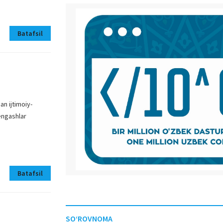
Batafsil
an ijtimoiy-
kengashlar
Batafsil
SO‘ROVNOMA