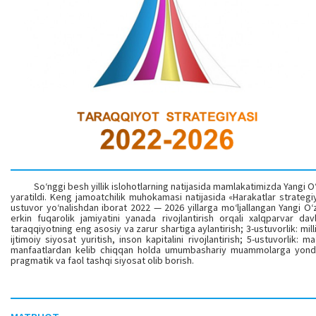
So‘nggi besh yillik islohotlarning natijasida mamlakatimizda Yangi O‘zbe
yaratildi. Keng jamoatchilik muhokamasi natijasida «Harakatlar strategi
ustuvor yo‘nalishdan iborat 2022 — 2026 yillarga mo‘ljallangan Yangi O‘z
erkin fuqarolik jamiyatini yanada rivojlantirish orqali xalqparvar da
taraqqiyotning eng asosiy va zarur shartiga aylantirish; 3-ustuvorlik: milliy
ijtimoiy siyosat yuritish, inson kapitalini rivojlantirish; 5-ustuvorlik:
manfaatlardan kelib chiqqan holda umumbashariy muammolarga yondashi
pragmatik va faol tashqi siyosat olib borish.