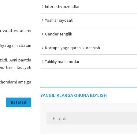
Interaktiv xizmatlar
Yoshlar siyosati
m va attestatlarni
Gender tenglik
liyatiga nisbatan
Korrupsiyaga qarshi kurashish
ildi. Ayni paytda
Tahliliy ma’lumotlar
s tizim faoliyati
choralarni amalga
YANGILIKLARGA OBUNA BO‘LISH
Batafsil