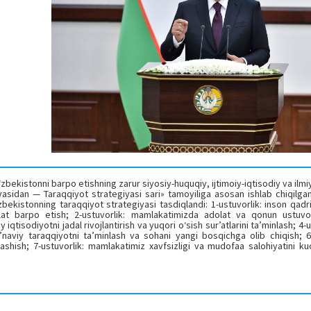
kistonni barpo etishning zarur siyosiy-huquqiy, ijtimoiy-iqtisodiy va ilmiy
yasidan — Taraqqiyot strategiyasi sari» tamoyiliga asosan ishlab chiqilgan
bekistonning taraqqiyot strategiyasi tasdiqlandi: 1-ustuvorlik: inson qadri
vlat barpo etish; 2-ustuvorlik: mamlakatimizda adolat va qonun ustuvorl
 iqtisodiyotni jadal rivojlantirish va yuqori o‘sish sur’atlarini ta’minlash; 4-u
 ma’naviy taraqqiyotni ta’minlash va sohani yangi bosqichga olib chiqish; 6-
sh; 7-ustuvorlik: mamlakatimiz xavfsizligi va mudofaa salohiyatini kuc