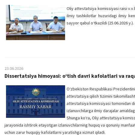
Oliy attestatsiya komissiyasi raisi v
ilmiy tashkilotlar huzuridagi ilmiy k
sayyor qabul o‘tkazildi (25.06.2026 y.).
23.06.2026
Dissertatsiya himoyasi: o‘tish davri kafolatlari va raq
O‘zbekiston Respublikasi Prezidentinin
attestatsiya qilish tizimini takomillas
attestatsiya komissiyasi tomonidan dis
izlanuvchilarga ilmiy darajalar amaldagi
Shunga ko‘ra, Oliy attestatsiya komiss
jarayonida ishtirok etayotgan izlanuvchilarning huquq va qonuniy manfa
uchun zarur huquqiy kafolatlarni yaratishga xizmat qiladi.