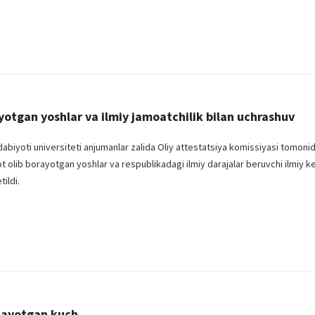
yotgan yoshlar va ilmiy jamoatchilik bilan uchrashuv
dabiyoti universiteti anjumanlar zalida Oliy attestatsiya komissiyasi tomonid
ot olib borayotgan yoshlar va respublikadagi ilmiy darajalar beruvchi ilmiy 
tildi.
atayotgan kuch