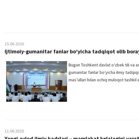
15.06.2026
Ijtimoiy-gumanitar fanlar bo‘yicha tadqiqot olib bora
Bugun Toshkent davlat o‘zbek tili va a
gumanitar fanlar bo‘yicha ilmiy tadqiq
mas’ullari bilan ochiq muloqot tashkil e
11.06.2026
Yangi avlod ilmiy kadrlari – mamlakat kelajagini yar