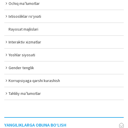
Ochiq ma’lumotlar
Ixtisosliklar ro‘yxati
Rayosat majlislari
Interaktiv xizmatlar
Yoshlar siyosati
Gender tenglik
Korrupsiyaga qarshi kurashish
Tahliliy ma’lumotlar
YANGILIKLARGA OBUNA BO‘LISH