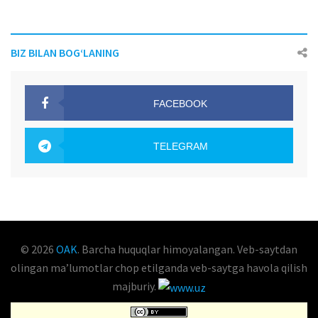
BIZ BILAN BOG‘LANING
FACEBOOK
OAK.UZ
TELEGRAM
OAK.UZ
© 2026
OAK
. Barcha huquqlar himoyalangan. Veb-saytdan
olingan maʼlumotlar chop etilganda veb-saytga havola qilish
majburiy.