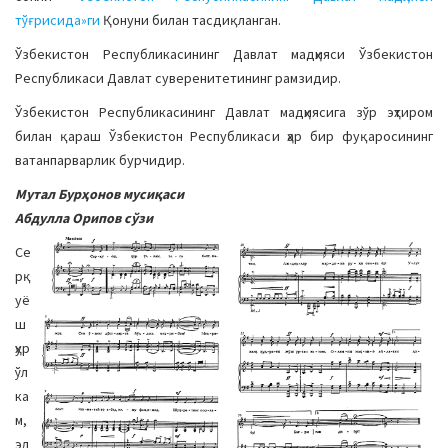
тўғрисида»ги
Қонуни билан тасдиқланган.
Ўзбекистон Республикасининг Давлат мадҳияси Ўзбекистон
Республикаси Давлат суверенитетининг рамзидир.
Ўзбекистон Республикасининг Давлат мадҳиясига зўр эҳтиром
билан қараш Ўзбекистон Республикаси ҳар бир фуқаросининг
ватанпарварлик бурчидир.
Мутал Бурҳонов мусиқаси
Абдулла Орипов сўзи
Се
рқ
уё
ш
ҳур
ўл
ка
м,
эл