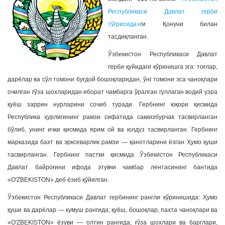
a
Республикаси Давлат герби
t
тўғрисида»
ги Қонуни билан
i
тасдиқланган.
o
Ўзбекистон Республикаси Давлат
n
герби қуйидаги кўринишга эга: тоғлар,
дарёлар ва сўл томони буғдой бошоқларидан, ўнг томони эса чаноқлари
очилган ғўза шохларидан иборат чамбарга ўралган гуллаган водий узра
қуёш заррин нурларини сочиб туради. Гербнинг юқори қисмида
Республика ҳурлигининг рамзи сифатида саккизбурчак тасвирланган
бўлиб, унинг ички қисмида ярим ой ва юлдуз тасвирланган. Гербнинг
марказида бахт ва эрксеварлик рамзи — қанотларини ёзган Ҳумо қуши
тасвирланган. Гербнинг пастки қисмида Ўзбекистон Республикаси
Давлат байроғини ифода этувчи чамбар лентасининг бантида
«O'ZBEKISTON» деб ёзиб қўйилган.
Ўзбекистон Республикаси Давлат гербининг рангли кўринишида: Ҳумо
қуши ва дарёлар — кумуш рангида; қуёш, бошоқлар, пахта чаноқлари ва
«O'ZBEKISTON» ёзуви — олтин рангида; ғўза шохлари ва барглари,