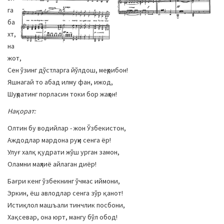
га
ба
хт,
на
жот,
Сен ўзинг дўстларга йўлдош, меҳрибон!
Яшнагай то абад илму фан, ижод,
Шуҳратинг порласин токи бор жаҳон!
Нақорат:
Олтин бу водийлар - жон Ўзбекистон,
Аждодлар мардона руҳи сенга ёр!
Улуғ халқ қудрати жўш урган замон,
Оламни маҳлиё айлаган диёр!
Бағри кенг ўзбекнинг ўчмас иймони,
Эркин, ёш авлодлар сенга зўр қанот!
Истиқлол машъали тинчлик посбони,
Хақсевар, она юрт, мангу бўл обод!