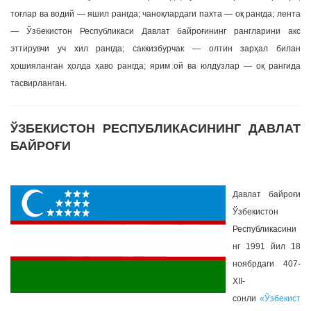
тоғлар ва водий — яшил рангда; чаноқлардаги пахта — оқ рангда; лента
— Ўзбекистон Республикаси Давлат байроғининг рангларини акс
эттирувчи уч хил рангда; саккизбурчак — олтин зарҳал билан
ҳошияланган ҳолда ҳаво рангда; ярим ой ва юлдузлар — оқ рангида
тасвирланган.
ЎЗБЕКИСТОН РЕСПУБЛИКАСИНИНГ ДАВЛАТ
БАЙРОҒИ
Давл
ат байроғи
Ўзбекистон
Республикасини
нг 1991 йил 18
ноябрдаги 407-
XII-
сонли
«Ўзбекист