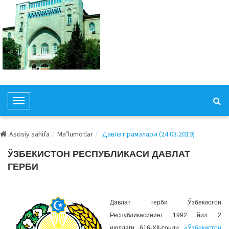
T
o
g
Asosiy sahifa
Ma’lumotlar
Давлат рамзлари (24.03.2019)
g
l
ЎЗБЕКИСТОН РЕСПУБЛИКАСИ ДАВЛАТ
e
ГЕРБИ
N
a
v
Давлат герби Ўзбекистон
i
Республикасининг 1992 йил 2
g
июлдаги 616-XII-сонли
«Ўзбекистон