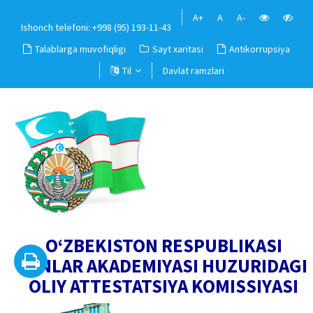
A+
A
A-
Ishonch telefoni: +998 (95) 193-11-43
Talablarga muvofiqligi
Sayt xaritasi
Antikorrupsiya
Til
Davlat ramzlari
O‘ZBEKISTON RESPUBLIKASI
FANLAR AKADEMIYASI HUZURIDAGI
OLIY ATTESTATSIYA KOMISSIYASI