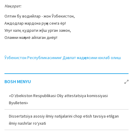
Нақорат:
Олтин бу водийлар - жон Ўзбекистон,
Аждодлар мардона руҳи сенга ёр!
Улуғ халқ қудрати жўш урган замон,
Оламни маҳлиё айлаган диёр!
Ўзбекистон Республикасининг Давлат мадҳиясини юклаб олиш
BOSH MENYU
«O‘zbekiston Respublikasi Oliy attestatsiya komissiyasi
Byulleteni»
Dissertatsiya asosiy ilmiy natijalarini chop etish tavsiya etilgan
ilmiy nashrlar ro‘yxati