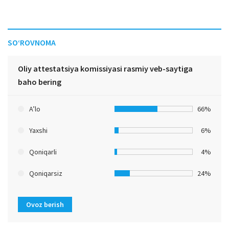
SO‘ROVNOMA
Oliy attestatsiya komissiyasi rasmiy veb-saytiga
baho bering
A’lo
66%
Yaxshi
6%
Qoniqarli
4%
Qoniqarsiz
24%
Ovoz berish