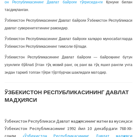
он Республикасининг Давлат байроғи тўғрисида»ги
Қонуни билан
тасдиқланган.
Ўзбекистон Республикасининг Давлат байроғи Ўзбекистон Республикаси
давлат суверенитетининг рамзидир.
Ўзбекистон Республикасининг Давлат байроғи халқаро муносабатларда
Ўзбекистон Республикасининг тимсоли бўлади.
Ўзбекистон Республикасининг Давлат байроғи — байроқнинг бутун
узунлиги бўйлаб ўтган тўқ мовий ранг, оқ ранг ва тўқ яшил рангли учта
эндан таркиб топган тўғри тўртбурчак шаклидаги матодир.
ЎЗБЕКИСТОН РЕСПУБЛИКАСИНИНГ ДАВЛАТ
МАДҲИЯСИ
Ўзбекистон Республикаси Давлат мадҳиясининг матни ва мусиқаси
Ўзбекистон Республикасининг 1992 йил 10 декабрдаги 768-ХII-
сонли
«Ўзбекистон Республикасининг Давлат мадҳияси