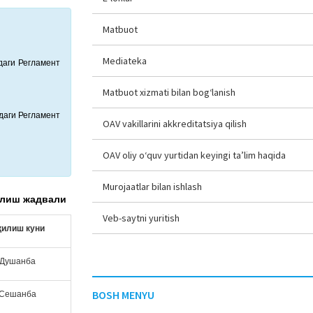
Matbuot
Mediateka
даги Регламент
Matbuot xizmati bilan bog‘lanish
даги Регламент
OAV vakillarini akkreditatsiya qilish
OAV oliy o‘quv yurtidan keyingi ta’lim haqida
Murojaatlar bilan ishlash
илиш жадвали
Veb-saytni yuritish
қилиш куни
Душанба
BOSH MENYU
Сешанба