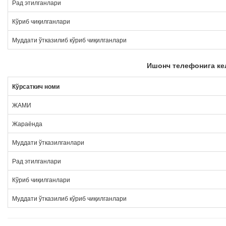
Рад этилганлари
Кўриб чиқилганлари
Муддати ўтказилиб кўриб чиқилганлари
Ишонч телефонига ке
Кўрсаткич номи
ЖАМИ
Жараёнда
Муддати ўтказилганлари
Рад этилганлари
Кўриб чиқилганлари
Муддати ўтказилиб кўриб чиқилганлари