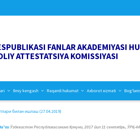
ESPUBLIKASI FANLAR AKADEMIYASI H
OLIY ATTESTATSIYA KOMISSIYASI
ari
Ilmiy kengash
Raqamli hukumat
Axborot xizmati
Bog‘lani
лари билан ишлаш (27.04.2019)
да"ги
Ўзбекистон Республикасининг Қонуни, 2017 йил 11 сентябрь, ЎРҚ-44