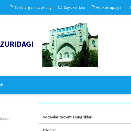
Talablarga muvofiqligi
Sayt xaritasi
Antikorrupsiya
UZURIDAGI
sh
Voqealar taqvimi (Yangiliklar)
5-сон
E’lonlar