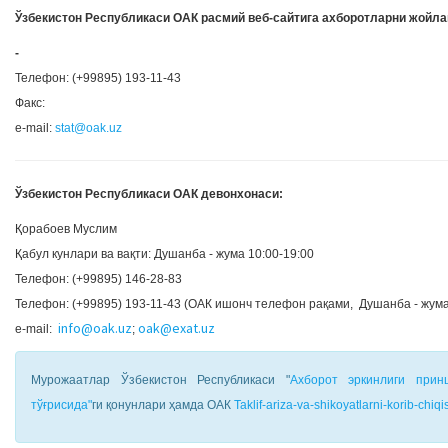
Ўзбекистон Республикаси ОАК расмий веб-сайтига ахборотларни жойл
-
Телефон: (+99895) 193-11-43
Факс:
e-mail:
stat@oak.uz
Ўзбекистон Республикаси ОАК девонхонаси:
Қорабоев Муслим
Қабул кунлари ва вақти: Душанба - жума 10:00-19:00
Телефон: (+99895) 146-28-83
Телефон: (+99895) 193-11-43 (ОАК ишонч телефон рақами, Душанба - жума
info@oak.uz
oak@exat.uz
e-mail:
;
Мурожаатлар Ўзбекистон Республикаси "
Ахборот эркинлиги прин
тўғрисида"
ги қонунлари ҳамда ОАК
Taklif-ariza-va-shikoyatlarni-korib-chiqis