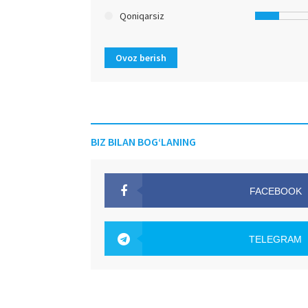
Qoniqarsiz
Ovoz berish
BIZ BILAN BOG‘LANING
FACEBOOK
OAK.UZ
TELEGRAM
OAK.UZ