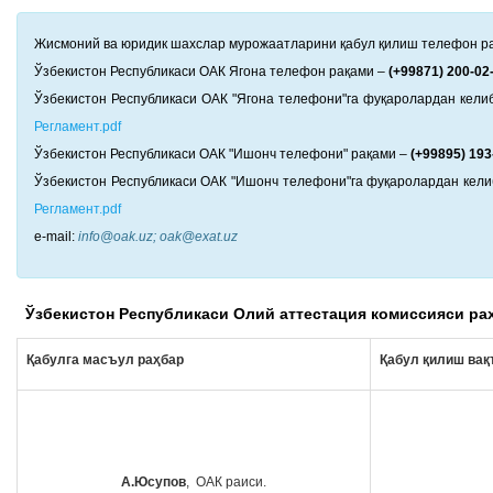
Жисмоний ва юридик шахслар мурожаатларини қабул қилиш телефон ра
Ўзбекистон Республикаси ОАК Ягона телефон рақами –
(+99871) 200-02
Ўзбекистон Республикаси ОАК "Ягона телефони"га фуқаролардан кели
Регламент.pdf
Ўзбекистон Республикаси ОАК "Ишонч телефони" рақами –
(+99895) 193
Ўзбекистон Республикаси ОАК "Ишонч телефони"га фуқаролардан кели
Регламент.pdf
e-mail:
info@oak.uz; oak@exat.uz
Ўзбекистон Республикаси Олий аттестация комиссияси р
Қабулга масъул раҳбар
Қабул қилиш вақ
А.Юсупов
,
ОАК раиси.