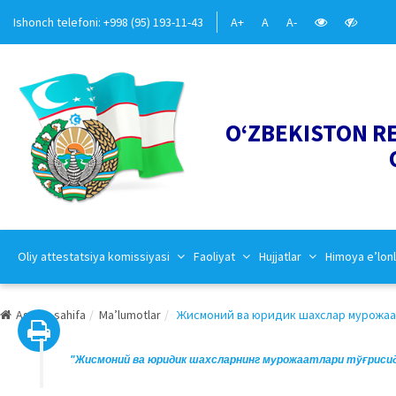
Ishonch telefoni: +998 (95) 193-11-43
A+
A
A-
O‘ZBEKISTON R
Oliy attestatsiya komissiyasi
Faoliyat
Hujjatlar
Himoya e’lonl
Asosiy sahifa
Ma’lumotlar
Жисмоний ва юридик шахслар мурожаат
"Жисмоний ва юридик шахсларнинг мурожаатлари тўғриси