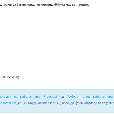
аштириш ва ўзгартиришлар киритиш бўйича масъул ходим:
 10:00-19:00)
циплари ва кафолатлари тўғрисида
" ва
"Ахборот олиш кафолатлари
h-tartibi.pdf
[137,49 Kb] (yuklashlar soni: 42) асосида кўриб чиқилади ва тақдим