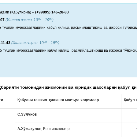
қами (Қабулхона) –
(+99895) 146-28-83
00
00
-07
(Ишлаш вақти: 10
– 19
)
б тушган мурожаатларини қабул қилиш, расмийлаштириш ва ижроси тўғриси
00
00
-11-43
(Ишлаш вақти: 10
– 19
)
б тушган мурожаатларини қабул қилиш, расмийлаштириш ва ижроси тўғриси
аҳбарияти томонидан жисмоний ва юридик шахсларни қабул қ
ти
Қабулни ташкил қилишга масъул ходимлар
Қабул 
С.Зулунов
А.Хўжакулов
,
Бош инспектор