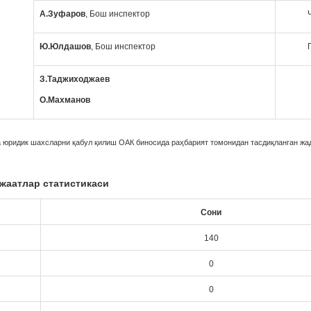
А.Зуфаров
,
Бош инспектор
Ю.Юлдашов
,
Бош инспектор
З.Таджиходжаев
О.Махманов
 юридик шахсларни қабул қилиш ОАК биносида раҳбарият томонидан тасдиқланган жа
жаатлар статистикаси
Сони
140
0
0