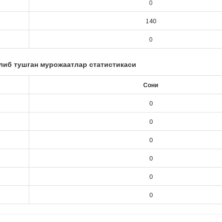
0
140
0
либ тушган
м
урожаатлар статистикаси
Сони
0
0
0
0
0
0