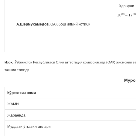
Ҳар куни
00
00
10
– 17
А.Шермухамедов,
ОАК бош илмий котиби
Изоҳ:
Ўзбекистон Республикаси Олий аттестация комиссиясида (ОАК) жисмоний ва
ташкил этилади.
Муро
Кўрсаткич номи
ЖАМИ
Жараёнда
Муддати ўтказилганлари