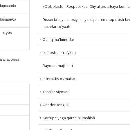
Чоршанба
«O‘zbekiston Respublikasi Oliy attestatsiya komiss
Dissertatsiya asosiy ilmiy natijalarini chop etish tav
Пайшанба
nashrlar ro‘yxati
Жума
Ochiq ma’lumotlar
Ixtisosliklar ro‘yxati
двал асосида
Rayosat majlislari
Interaktiv xizmatlar
Yoshlar siyosati
Gender tenglik
Korrupsiyaga qarshi kurashish