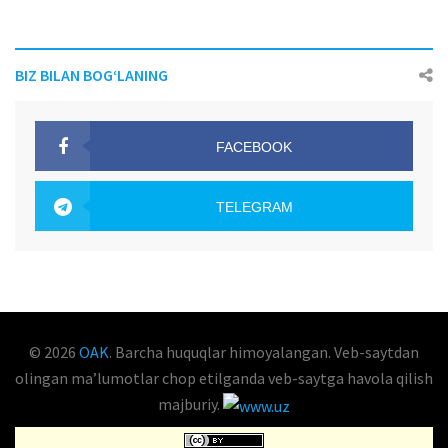
BIZ BILAN BOG‘LANING
FACEBOOK
OAK.UZ
TELEGRAM
OAK.UZ
© 2026
OAK
. Barcha huquqlar himoyalangan. Veb-saytdan
olingan maʼlumotlar chop etilganda veb-saytga havola qilish
majburiy.