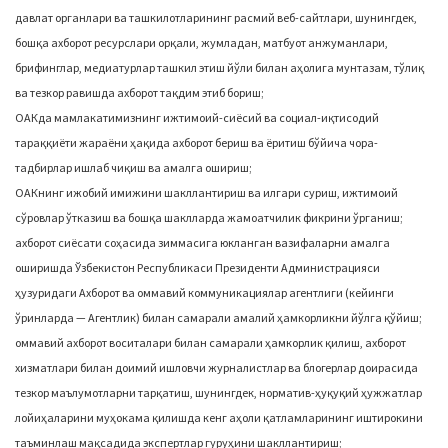
давлат органлари ва ташкилотларининг расмий веб-сайтлари, шунингдек,
бошқа ахборот ресурслари орқали, жумладан, матбуот анжуманлари,
брифинглар, медиатурлар ташкил этиш йўли билан аҳолига мунтазам, тўлиқ
ва тезкор равишда ахборот тақдим этиб бориш;
ОАКда мамлакатимизнинг ижтимоий-сиёсий ва социал-иқтисодий
тараққиёти жараёни ҳақида ахборот бериш ва ёритиш бўйича чора-
тадбирлар ишлаб чиқиш ва амалга ошириш;
ОАКнинг ижобий имижини шакллантириш ва илгари суриш, ижтимоий
сўровлар ўтказиш ва бошқа шаклларда жамоатчилик фикрини ўрганиш;
ахборот сиёсати соҳасида зиммасига юкланган вазифаларни амалга
оширишда Ўзбекистон Республикаси Президенти Администрацияси
ҳузуридаги Ахборот ва оммавий коммуникациялар агентлиги (кейинги
ўринларда — Агентлик) билан самарали амалий ҳамкорликни йўлга қўйиш;
оммавий ахборот воситалари билан самарали ҳамкорлик қилиш, ахборот
хизматлари билан доимий ишловчи журналистлар ва блогерлар доирасида
тезкор маълумотларни тарқатиш, шунингдек, норматив-ҳуқуқий ҳужжатлар
лойиҳаларини муҳокама қилишда кенг аҳоли қатламларининг иштирокини
таъминлаш мақсадида экспертлар гуруҳини шакллантириш;