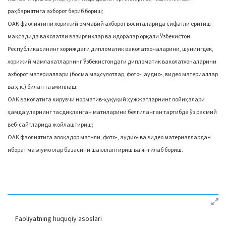
раҳбариятига ахборот бериб бориш;
ОАК фаолиятини хорижий оммавий ахборот воситаларида сифатли ёритиш
мақсадида ваколатли вазирликлар ва идоралар орқали Ўзбекистон
Республикасининг хориждаги дипломатик ваколатхоналарини, шунингдек,
хорижий мамлакатларнинг Ўзбекистондаги дипломатик ваколатхоналарини
ахборот материаллари (босма маҳсулотлар, фото-, аудио-, видео материаллар
ва ҳ.к.) билан таъминлаш;
ОАК ваколатига кирувчи норматив-ҳуқуқий ҳужжатларнинг лойиҳалари
ҳамда уларнинг тасдиқланган матнларини белгиланган тартибда ўз расмий
веб-сайтларида жойлаштириш;
ОАК фаолиятига алоқадор матнли, фото-, аудио- ва видео материаллардан
иборат маълумотлар базасини шакллантириш ва янгилаб бориш.
Faoliyatning huquqiy asoslari