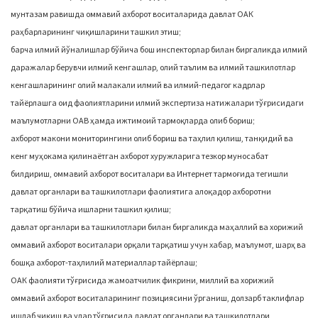
мунтазам равишда оммавий ахборот воситаларида давлат ОАК
раҳбарларининг чиқишларини ташкил этиш;
барча илмий йўналишлар бўйича бош инспекторлар билан биргаликда илмий
даражалар берувчи илмий кенгашлар, олий таълим ва илмий ташкилотлар
кенгашларининг олий малакали илмий ва илмий-педагог кадрлар
тайёрлашга оид фаолиятларини илмий экспертиза натижалари тўғрисидаги
маълумотларни ОАВ ҳамда ижтимоий тармоқларда олиб бориш;
ахборот макони мониторингини олиб бориш ва таҳлил қилиш, танқидий ва
кенг муҳокама қилинаётган ахборот хуружларига тезкор муносабат
билдириш, оммавий ахборот воситалари ва Интернет тармоғида тегишли
давлат органлари ва ташкилотлари фаолиятига алоқадор ахборотни
тарқатиш бўйича ишларни ташкил қилиш;
давлат органлари ва ташкилотлари билан биргаликда маҳаллий ва хорижий
оммавий ахборот воситалари орқали тарқатиш учун хабар, маълумот, шарҳ ва
бошқа ахборот-таҳлилий материаллар тайёрлаш;
ОАК фаолияти тўғрисида жамоатчилик фикрини, миллий ва хорижий
оммавий ахборот воситаларининг позициясини ўрганиш, долзарб таклифлар
ишлаб чиқиш ва улар тўғрисида давлат органлари ва ташкилотлари