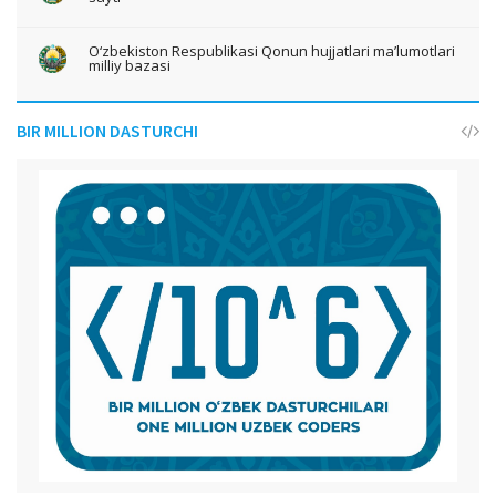
O‘zbekiston Respublikasi Qonun hujjatlari ma’lumotlari
milliy bazasi
BIR MILLION DASTURCHI