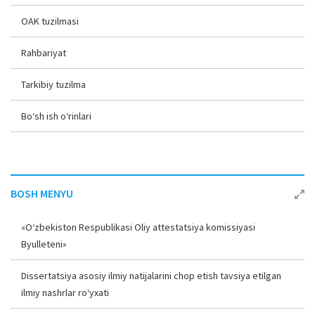
OAK tuzilmasi
Rahbariyat
Tarkibiy tuzilma
Bo‘sh ish o‘rinlari
BOSH MENYU
«O‘zbekiston Respublikasi Oliy attestatsiya komissiyasi
Byulleteni»
Dissertatsiya asosiy ilmiy natijalarini chop etish tavsiya etilgan
ilmiy nashrlar ro‘yxati