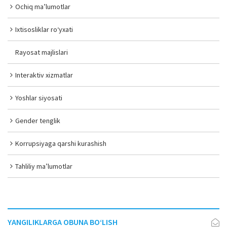
Ochiq ma’lumotlar
Ixtisosliklar ro‘yxati
Rayosat majlislari
Interaktiv xizmatlar
Yoshlar siyosati
Gender tenglik
Korrupsiyaga qarshi kurashish
Tahliliy ma’lumotlar
YANGILIKLARGA OBUNA BO‘LISH