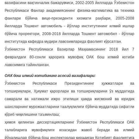
вазифасини вақтинчалик бажарувчиси, 2002-2005 йилларда Ўзбекистон
Республикаси Фанлар академиясининг физика-математика ва техника
фанлари бўйича вице-президенти хизмати раҳбари, 2005-2008
йилларда Тошкент автомобиль - йўллар институтининг илмий ишлар
бўйича проректори, 2008-2018 йилларда Тошкент автомобил - йўллар
институтида кафедра мудири лавозимларида фаолият кўрсатган.
Ўзбекистон Республикаси Вазирлар Маҳкамасининг 2018 йил 7
февралдаги 80-сонли қарорига мувофиқ ОАК бош илмий котиби
лавозимига тайинланган.
ОАК бош илмий котибининг асосий вазифалари:
Ўзбекистон Республикаси Президентининг ҳужжатлари ва
топшириқлари, Ҳукумат қарорлари ва топшириқларини ўз муддатида
самарали ва натижали ижро этилиши ҳамда жисмоний ва юридик
шахсларнинг мурожаатларини таалуқлилиги бўйича муддатида сифатли
кўриб чиқилишини таъминлаш;
ҳимоя қилинган диссертацияларнинг Ўзбекистон Республикаси ОАК
талабларига мувофиқлиги юзасидан жавоб беради ва илмий
йўналишлар бўйича бош инспекторлар кирадиган Котибият фаолиятига