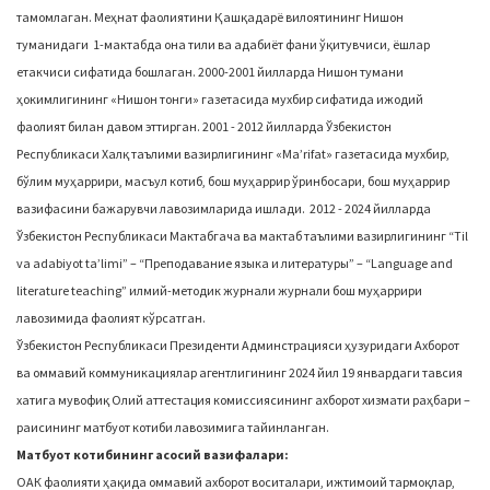
тамомлаган. Меҳнат фаолиятини Қашқадарё вилоятининг Нишон
туманидаги 1-мактабда она тили ва адабиёт фани ўқитувчиси, ёшлар
етакчиси сифатида бошлаган. 2000-2001 йилларда Нишон тумани
ҳокимлигининг «Нишон тонги» газетасида мухбир сифатида ижодий
фаолият билан давом эттирган. 2001 - 2012 йилларда Ўзбекистон
Республикаси Халқ таълими вазирлигининг «Ma’rifat» газетасида мухбир,
бўлим муҳаррири, масъул котиб, бош муҳаррир ўринбосари, бош муҳаррир
вазифасини бажарувчи лавозимларида ишлади. 2012 - 2024 йилларда
Ўзбекистон Республикаси Мактабгача ва мактаб таълими вазирлигининг “Til
va adabiyot ta’limi” – “Преподавание языка и литературы” – “Language and
literature teaching” илмий-методик журнали журнали бош муҳаррири
лавозимида фаолият кўрсатган.
Ўзбекистон Республикаси Президенти Админстрацияси ҳузуридаги Ахборот
ва оммавий коммуникациялар агентлигининг 2024 йил 19 январдаги тавсия
хатига мувофиқ Олий аттестация комиссиясининг ахборот хизмати раҳбари –
раисининг матбуот котиби лавозимига тайинланган.
Матбуот котибининг асосий вазифалари:
ОАК фаолияти ҳақида оммавий ахборот воситалари, ижтимоий тармоқлар,