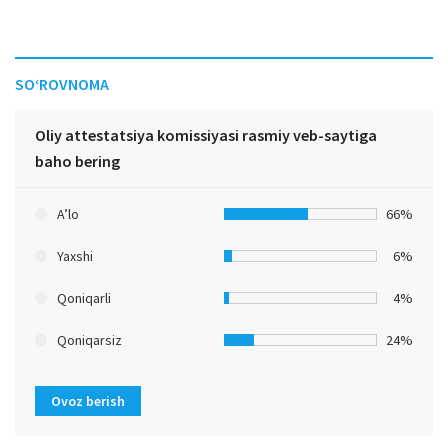
SO‘ROVNOMA
Oliy attestatsiya komissiyasi rasmiy veb-saytiga
baho bering
A’lo
66%
Yaxshi
6%
Qoniqarli
4%
Qoniqarsiz
24%
Ovoz berish