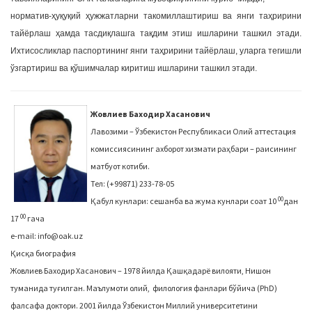
норматив-ҳуқуқий ҳужжатларни такомиллаштириш ва янги таҳририни
тайёрлаш ҳамда тасдиқлашга тақдим этиш ишларини ташкил этади.
Ихтисосликлар паспортининг янги таҳририни тайёрлаш, уларга тегишли
ўзгартириш ва қўшимчалар киритиш ишларини ташкил этади.
Жовлиев Баходир Хасанович
Лавозими – Ўзбекистон Республикаси Олий аттестация
комиссиясининг ахборот хизмати раҳбари – раисининг
матбуот котиби.
Тел: (+99871) 233-78-05
00
Қабул кунлари: сешанба ва жума кунлари соат 10
дан
00
17
гача
e-mail: info@oak.uz
Қисқа биография
Жовлиев Баходир Хасанович – 1978 йилда Қашқадарё вилояти, Нишон
туманида туғилган. Маълумоти олий, филология фанлари бўйича (PhD)
фалсафа доктори. 2001 йилда Ўзбекистон Миллий университетини