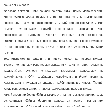
раҳбарлик қилади;
фалсафа доктори (PhD) ва фан доктори (DSc) илмий даражаларини
бериш бўйича ОАКга тақдим этилган аттестация иши (ҳужжатлари),
диссертация ва унинг автореферати, илмий кенгаш қошидаги илмий
семинар баённомаси, расмий оппонентлар тақризлари, бош
инспекторлар томонидан берилган меъёрий-техник экспертиза
натижаси ҳамда докторлик диссертациясига берилган эксперт хулосаси
ва эксперт кенгаши қарорининг ОАК талабларига мувофиқлигини кўриб
чиқади;
бош инспекторлар фаолиятини ташкил этади ва назорат қилади.
Эксперт кенгашлари мажлислари жадвалини тузишни ташкил этади ва
тасдиқлайди. Эксперт кенгашлари қарорлари, хулосалари ва
таклифларининг ОАК талабларига мувофиқлигини кўриб чиқади ва
ҳужжатларнинг муддатида сифатли тайёрлашни, шунингдек, Тартиб-
қоида комиссиясига киритиладиган ҳужжатларни назорат қилади;
илмий унвонлар бериш бўйича тақдим этилган аттестация ишлари, улар
экспертизаси бўйича берилган хулоса ва эксперт кенгашлари
тавсияларининг ОАК талабларига мувофиқлигини кўриб чиқади;