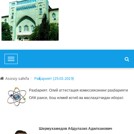
T
o
g
Asosiy sahifa
Раҳбарият (29.03.2019)
g
l
Раҳбарият. Олий аттестация комиссиясининг раҳбарияти
e
ОАК раиси, бош илмий котиб ва маслаҳатчидан иборат.
N
a
v
i
Шермухамедов Абдулазиз
Адилхакович
g