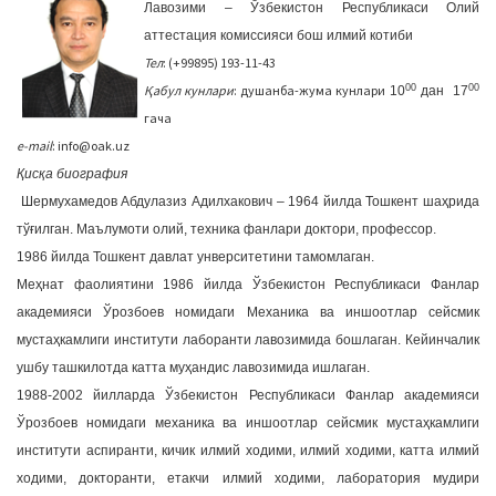
Лавозими – Ўзбекистон Республикаси Олий
a
аттестация комиссияси бош илмий котиби
t
Тел
: (+99895) 193-11-43
i
00
00
Қабул кунлари
: душанба-жума кунлари
10
дан 17
o
гача
n
e-mail
: info@oak.uz
Қисқа биография
Шермухамедов Абдулазиз Адилхакович – 1964 йилда Тошкент шаҳрида
тўғилган. Маълумоти олий, техника фанлари доктори, профессор.
1986 йилда Тошкент давлат унверситетини тамомлаган.
Меҳнат фаолиятини 1986 йилда Ўзбекистон Республикаси Фанлар
академияси Ўрозбоев номидаги Механика ва иншоотлар сейсмик
мустаҳкамлиги институти лаборанти лавозимида бошлаган. Кейинчалик
ушбу ташкилотда катта муҳандис лавозимида ишлаган.
1988-2002 йилларда Ўзбекистон Республикаси Фанлар академияси
Ўрозбоев номидаги механика ва иншоотлар сейсмик мустаҳкамлиги
институти аспиранти, кичик илмий ходими, илмий ходими, катта илмий
ходими, докторанти, етакчи илмий ходими, лаборатория мудири