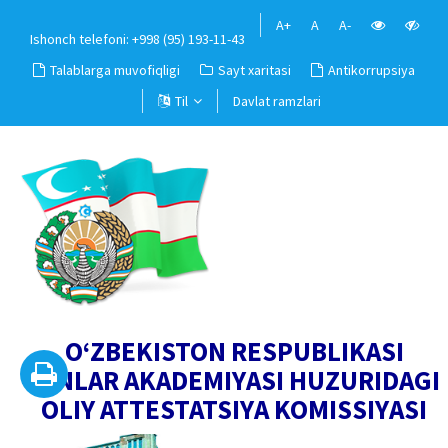
A+
A
A-
Ishonch telefoni: +998 (95) 193-11-43
Talablarga muvofiqligi
Sayt xaritasi
Antikorrupsiya
Til
Davlat ramzlari
O‘ZBEKISTON RESPUBLIKASI
FANLAR AKADEMIYASI HUZURIDAGI
OLIY ATTESTATSIYA KOMISSIYASI