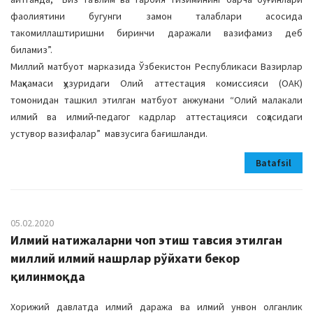
фаолиятини бугунги замон талаблари асосида
такомиллаштиришни биринчи даражали вазифамиз деб
биламиз”.
Миллий матбуот марказида Ўзбекистон Республикаси Вазирлар
Маҳкамаси ҳузуридаги Олий аттестация комиссияси (ОАК)
томонидан ташкил этилган матбуот анжумани “Олий малакали
илмий ва илмий-педагог кадрлар аттестацияси соҳасидаги
устувор вазифалар” мавзусига бағишланди.
Batafsil
05.02.2020
Илмий натижаларни чоп этиш тавсия этилган
миллий илмий нашрлар рўйхати бекор
қилинмоқда
Хорижий давлатда илмий даража ва илмий унвон олганлик