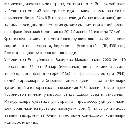
Маълумки, мамлакатимиз Президентининг 2019 йил 24 май куни
Ўзбекистон миллий университетида таълим ва илм-фан соҳаси
вакиллари билан бўлиб ўтган учрашувида бинар (иккиталик) ҳимоя
тизими асосидаги диссертация ҳимояси амалиётини жорий қилиш
вазифаси белгилаб берилган ва 2019 йилнинг 11 июлида “Олий ва
ўрта махсус таълим тизимига бошқарувнинг янги тамойилларини
жорий этиш чора-тадбирлари тўғрисида” (ПҚ-4391-сон)
Президент қарори эълон қилинган эди.
Ўзбекистон Республикаси Вазирлар Маҳкамасининг 2020 йил 10
февралдаги 74-сон “Бинар (иккиталик) ҳимоя тизими асосида
талабгорларга фан доктори (DSc) ва фалсафа доктори (PhD)
илмий даражаларини беришни ташкил қилиш чора-тадбирлари
тўғрисида”ги қарори ижроси юзасидан 2020 йилнинг 6 март куни
Ўзбекистон миллий университетида давра суҳбати ўтказилди.
Мазкур давра суҳбатида университет профессор-ўқитувчилари,
докторантлари ва мустақил изланувчилари, Олий ва ўрта махсус
таълим вазирлиги ва Олий аттестация комиссияси ходимлари
иштирок этдилар.