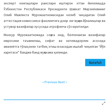
эксперт кенгашлари раислари иштирок этган йиғилишда
Ўзбекистон Республикаси Президенти Шавкат Мирзиёевнинг
Олий Мажлисга Мурожаатномасидан келиб чиқадиган Олий
аттестация комиссияси фаолиятига доир энг муҳим йўналишлар ва
устувор вазифалар хусусида атрофлича сўз юритилди.
Мазкур Мурожаатномада соҳага оид, белгиланган вазифалар
ижросини таъминлаш, сифат ва натижадорлик асосида
амалиётга тўлақонли татбиқ этиш юзасидан ишлаб чиқилган “Йўл
харитаси” бандма-банд муҳокама қилинди.
Batafsil
« Previous
Next »