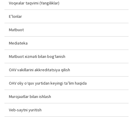
Voqealar taqvimi (Yangiliklar)
E’lonlar
Matbuot
Mediateka
Matbuot xizmati bilan bog‘lanish
OAV vakillarini akkreditatsiya qilish
OAV oliy o‘quv yurtidan keyingi ta’lim haqida
Murojaatlar bilan ishlash
Veb-saytni yuritish