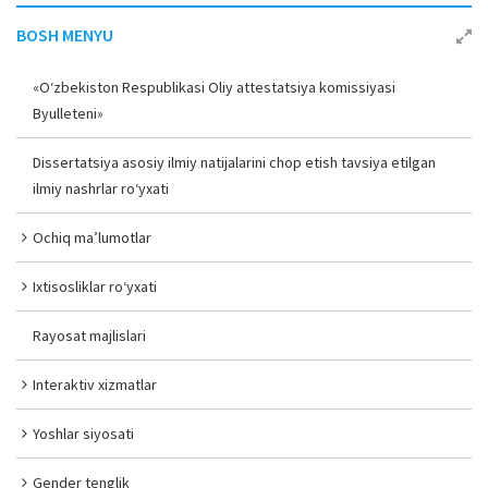
BOSH MENYU
«O‘zbekiston Respublikasi Oliy attestatsiya komissiyasi
Byulleteni»
Dissertatsiya asosiy ilmiy natijalarini chop etish tavsiya etilgan
ilmiy nashrlar ro‘yxati
Ochiq ma’lumotlar
Ixtisosliklar ro‘yxati
Rayosat majlislari
Interaktiv xizmatlar
Yoshlar siyosati
Gender tenglik