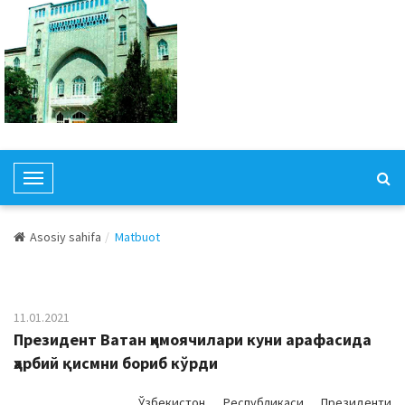
T
o
g
Asosiy sahifa
Matbuot
g
l
e
N
11.01.2021
a
Президент Ватан ҳимоячилари куни арафасида
v
ҳарбий қисмни бориб кўрди
i
g
Ўзбекистон Республикаси Президенти