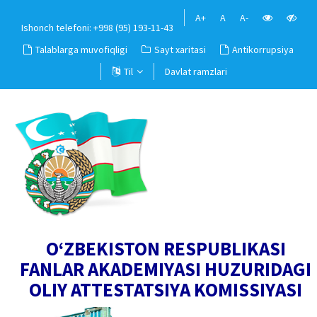
A+
A
A-
Ishonch telefoni: +998 (95) 193-11-43
Talablarga muvofiqligi
Sayt xaritasi
Antikorrupsiya
Til
Davlat ramzlari
O‘ZBEKISTON RESPUBLIKASI
FANLAR AKADEMIYASI HUZURIDAGI
OLIY ATTESTATSIYA KOMISSIYASI