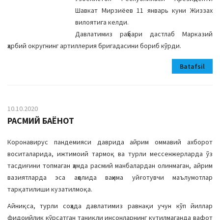
a
Шавкат Мирзиёев 11 январь куни Жиззах
t
вилоятига келди.
i
Давлатимиз раҳбари дастлаб Марказий
o
ҳарбий округнинг артиллерия бригадасини бориб кўрди.
n
Batafsil
10.10.2020
РАСМИЙ БАЁНОТ
Коронавирус пандемияси даврида айрим оммавий ахборот
воситаларида, ижтимоий тармоқ ва турли мессенжерларда ўз
тасдиғини топмаган ҳамда расмий манбалардан олинмаган, айрим
вазиятларда эса аҳолида ваҳима уйғотувчи маълумотлар
тарқатилиши кузатилмоқа.
Айниқса, турли соҳада давлатимиз равнақи учун кўп йиллар
фидоийлик кўрсатган таниқли инсонларнинг кутилмаганда вафот