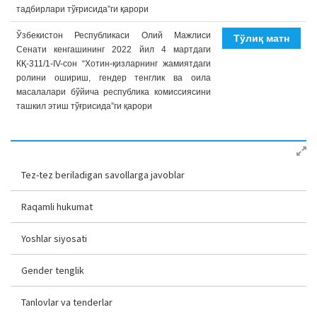
тадбирлари тўғрисида”ги қарори
Ўзбекиcтон Республикаси Олий Мажлиси
Тўлиқ матн
Сенати кенгашининг 2022 йил 4 мартдаги
КҚ-311/1-IV-сон “Хотин-қизларнинг жамиятдаги
ролини ошириш, гендер тенглик ва оила
масалалари бўйича республика комиссиясини
ташкил этиш тўғрисида”ги қарори
Tez-tez beriladigan savollarga javoblar
Raqamli hukumat
Yoshlar siyosati
Gender tenglik
Tanlovlar va tenderlar