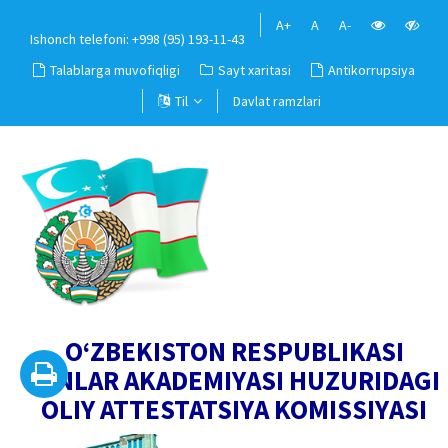
A+
A
A-
Ishonch telefoni: +998 (95) 193-11-43
Talablarga muvofiqligi
Sayt xaritasi
Antikorrupsiya
Til
Davlat ramzlari
O‘ZBEKISTON RESPUBLIKASI
FANLAR AKADEMIYASI HUZURIDAGI
OLIY ATTESTATSIYA KOMISSIYASI