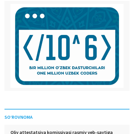
SO‘ROVNOMA
Oliy attestatsiya komissiyasi rasmiy veb-saytiga