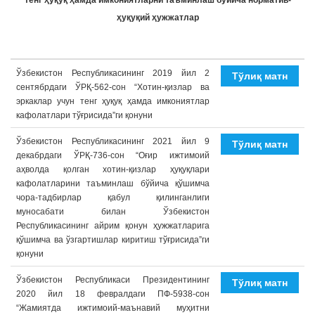
тенг ҳуқуқ ҳамда имкониятларни таъминлаш бўйича норматив-
a
ҳуқуқий ҳужжатлар
t
i
o
Ўзбекистон Республикасининг 2019 йил 2
Тўлиқ матн
n
сентябрдаги ЎРҚ-562-сон “Хотин-қизлар ва
эркаклар учун тенг ҳуқуқ ҳамда имкониятлар
кафолатлари тўғрисида”ги қонуни
Ўзбекистон Республикасининг 2021 йил 9
Тўлиқ матн
декабрдаги ЎРҚ-736-сон “Оғир ижтимоий
аҳволда қолган хотин-қизлар ҳуқуқлари
кафолатларини таъминлаш бўйича қўшимча
чора-тадбирлар қабул қилинганлиги
муносабати билан Ўзбекистон
Республикасининг айрим қонун ҳужжатларига
қўшимча ва ўзгартишлар киритиш тўғрисида”ги
қонуни
Ўзбекистон Республикаси Президентининг
Тўлиқ матн
2020 йил 18 февралдаги ПФ-5938-сон
“Жамиятда ижтимоий-маънавий муҳитни