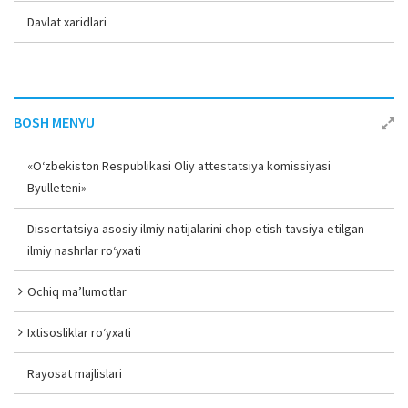
Davlat xaridlari
BOSH MENYU
«O‘zbekiston Respublikasi Oliy attestatsiya komissiyasi
Byulleteni»
Dissertatsiya asosiy ilmiy natijalarini chop etish tavsiya etilgan
ilmiy nashrlar ro‘yxati
Ochiq ma’lumotlar
Ixtisosliklar ro‘yxati
Rayosat majlislari