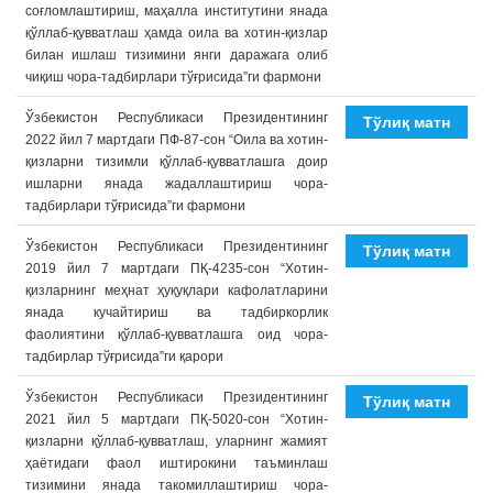
соғломлаштириш, маҳалла институтини янада
қўллаб-қувватлаш ҳамда оила ва хотин-қизлар
билан ишлаш тизимини янги даражага олиб
чиқиш чора-тадбирлари тўғрисида”ги фармони
Ўзбекистон Республикаси Президентининг
Тўлиқ матн
2022 йил 7 мартдаги ПФ-87-сон “Оила ва хотин-
қизларни тизимли қўллаб-қувватлашга доир
ишларни янада жадаллаштириш чора-
тадбирлари тўғрисида”ги фармони
Ўзбекистон Республикаси Президентининг
Тўлиқ матн
2019 йил 7 мартдаги ПҚ-4235-сон “Хотин-
қизларнинг меҳнат ҳуқуқлари кафолатларини
янада кучайтириш ва тадбиркорлик
фаолиятини қўллаб-қувватлашга оид чора-
тадбирлар тўғрисида”ги қарори
Ўзбекистон Республикаси Президентининг
Тўлиқ матн
2021 йил 5 мартдаги ПҚ-5020-сон “Хотин-
қизларни қўллаб-қувватлаш, уларнинг жамият
ҳаётидаги фаол иштирокини таъминлаш
тизимини янада такомиллаштириш чора-