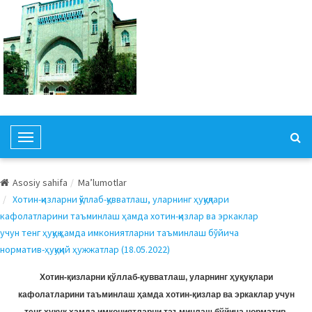
T
o
g
Asosiy sahifa
Ma’lumotlar
g
Хотин-қизларни қўллаб-қувватлаш, уларнинг ҳуқуқлари
l
кафолатларини таъминлаш ҳамда хотин-қизлар ва эркаклар
e
учун тенг ҳуқуқ ҳамда имкониятларни таъминлаш бўйича
N
норматив-ҳуқуқий ҳужжатлар (18.05.2022)
a
v
Хотин-қизларни қўллаб-қувватлаш, уларнинг ҳуқуқлари
i
кафолатларини таъминлаш ҳамда хотин-қизлар ва эркаклар учун
g