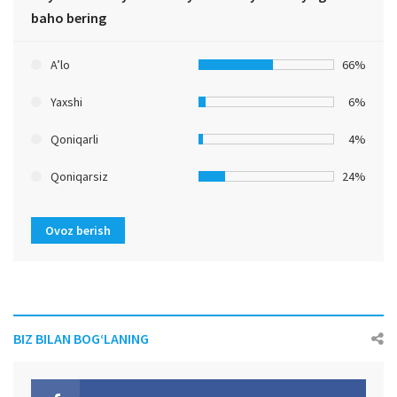
baho bering
A’lo
66%
Yaxshi
6%
Qoniqarli
4%
Qoniqarsiz
24%
Ovoz berish
BIZ BILAN BOG‘LANING