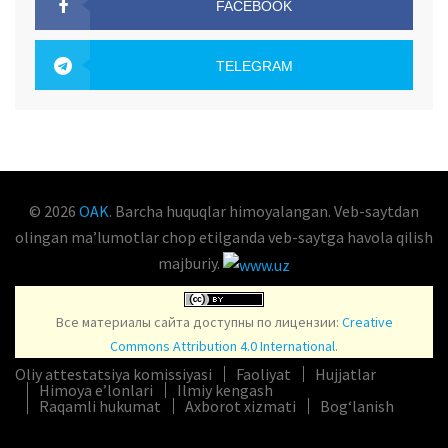
FACEBOOK
OAK.UZ
TELEGRAM
OAK.UZ
© 2026
OAK
. Barcha huquqlar himoyalangan. Veb-saytdan
olingan maʼlumotlar chop etilganda veb-saytga havola qilish
majburiy.
Все материалы сайта доступны по лицензии:
Creative
Commons Attribution 4.0 International
.
Oliy attestatsiya komissiyasi
Faoliyat
Hujjatlar
Himoya e’lonlari
Ilmiy kengash
Raqamli hukumat
Axborot xizmati
Bog‘lanish