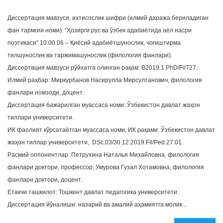
Диссертация мавзуси, ихтисослик шифри (илмий даража бериладиган
фан тармоғи номи): “Ҳозирги рус ва ўзбек адабиётида аёл насри
поэтикаси” 10.00.06 – Қиёсий адабиётшунослик, чоғиштирма
тилшунослик ва таржимашунослик (филология фанлари).
Диссертация мавзуси рўйхатга олинган рақам: B2019.1.PhD/Fil727.
Илмий раҳбар: Миркурбанов Насирулла Мирсултанович, филология
фанлари номзоди, доцент.
Диссертация бажарилган муассаса номи: Ўзбекистон давлат жаҳон
тиллари университети.
ИК фаолият кўрсатаётган муассаса номи, ИК рақами: Ўзбекистон давлат
жаҳон тиллар университети, DSc.03/30.12.2019.Fil/Ped.27.01.
Расмий оппонентлар: Петрухина Наталья Михайловна, филология
фанлари доктори, профессор; Умурова Гузал Хотамовна, филология
фанлари доктори, доцент.
Етакчи ташкилот: Тошкент давлат педагогика университети.
Диссертация йўналиши: назарий ва амалий аҳамиятга молик...