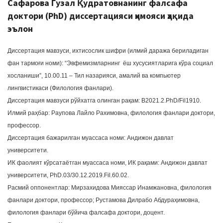
Сафарова Гузал Қудратовнанинг фалсафа
доктори (PhD) диссертацияси ҳимояси ҳақида
эълон
Диссертация мавзуси, ихтисослик шифри (илмий даража бериладиган
фан тармоғи номи): “Эвфемизмларнинг ёш хусусиятларига кўра социал
хосланиши”, 10.00.11 – Тил назарияси, амалий ва компьютер
лингвистикаси (Филология фанлари).
Диссертация мавзуси рўйхатга олинган рақам: В2021.2.PhD/Fil1910.
Илмий раҳбар: Раупова Лайло Рахимовна, филология фанлари доктори,
профессор.
Диссертация бажарилган муассаса номи: Андижон давлат
университети.
ИК фаолият кўрсатаётган муассаса номи, ИК рақами: Андижон давлат
университети, PhD.03/30.12.2019.Fil.60.02.
Расмий оппонентлар: Мирзахидова Мияссар Инамжановна, филология
фанлари доктори, профессор; Рустамова Дилрабо Абдураҳимовна,
филология фанлари бўйича фалсафа доктори, доцент.