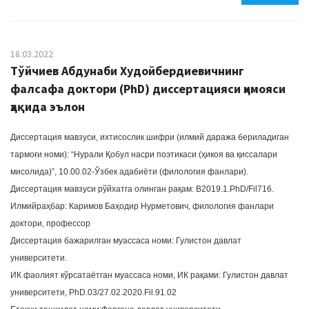
18.03.2022
Тўйчиев Абдунаби Худойбердиевичнинг
фалсафа доктори (PhD) диссертацияси ҳимояси
ҳақида эълон
Диссертация мавзуси, ихтисослик шифри (илмий даража бериладиган
тармоғи номи): “Нурали Қобул насри поэтикаси (ҳикоя ва қиссалари
мисолида)”, 10.00.02-Ўзбек адабиёти (филология фанлари).
Диссертация мавзуси рўйхатга олинган рақам: B2019.1.PhD/Fil716.
Илмийраҳбар: Каримов Баҳодир Нурметович, филология фанлари
доктори, профессор
Диссертация бажарилган муассаса номи: Гулистон давлат
университети.
ИК фаолият кўрсатаётган муассаса номи, ИК рақами: Гулистон давлат
университети, PhD.03/27.02.2020.Fil.91.02