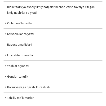
Dissertatsiya asosiy ilmiy natijalarini chop etish tavsiya etilgan
ilmiy nashrlar ro‘yxati
Ochiq ma’lumotlar
Ixtisosliklar ro‘yxati
Rayosat majlislari
Interaktiv xizmatlar
Yoshlar siyosati
Gender tenglik
Korrupsiyaga qarshi kurashish
Tahliliy ma’lumotlar