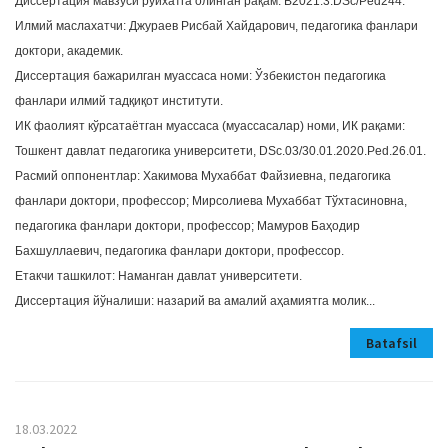
Диссертация мавзуси рўйхатга олинган рақам: В2021.3.DSc/Ped244.
Илмий маслахатчи: Джурaев Рисбaй Хaйдaрович, педагогика фанлари
доктори, академик.
Диссертация бажарилган муассаса номи: Ўзбекистон педагогика
фанлари илмий тадқиқот институти.
ИК фаолият кўрсатаётган муассаса (муассасалар) номи, ИК рақами:
Тошкент давлат педагогика университети, DSс.03/30.01.2020.Ped.26.01.
Расмий оппонентлар: Хакимова Мухаббат Файзиевна, педагогика
фанлари доктори, профессор; Мирсолиева Мухаббат Тўхтасиновна,
педaгогикa фaнлaри доктори, профессор; Мамуров Баҳодир
Бахшуллаевич, педагогика фанлари доктори, профессор.
Етакчи ташкилот: Наманган дaвлaт университети.
Диссертация йўналиши: назарий ва амалий аҳамиятга молик...
Batafsil
18.03.2022