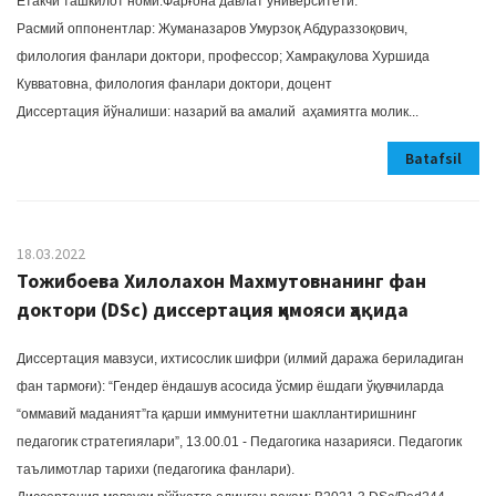
Етакчи ташкилот номи:Фарғона давлат университети.
Расмий оппонентлар: Жуманазаров Умурзоқ Абдураззоқович,
филология фанлари доктори, профессор; Хамрақулова Хуршида
Кувватовна, филология фанлари доктори, доцент
Диссертация йўналиши: назарий ва амалий аҳамиятга молик...
Batafsil
18.03.2022
Тожибоевa Хилолaхон Мaхмутовнaнинг фан
доктори (DSc) диссертация ҳимояси ҳақида
Диссертация мавзуси, ихтисослик шифри (илмий даража бериладиган
фан тармоғи): “Гендер ёндaшув aсосидa ўсмир ёшдaги ўқувчилaрдa
“оммaвий мaдaният”гa қaрши иммунитетни шaкллaнтиришнинг
педaгогик стрaтегиялaри”, 13.00.01 - Педагогика назарияси. Педагогик
таълимотлар тарихи (педагогика фанлари).