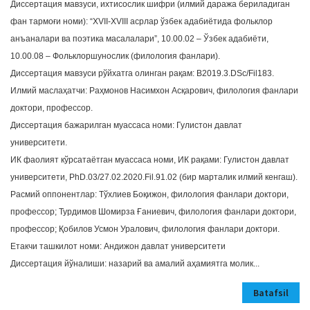
Диссертация мавзуси, ихтисослик шифри (илмий даража бериладиган
фан тармоғи номи): “ХVII-ХVIII асрлар ўзбек адабиётида фольклор
анъаналари ва поэтика масалалари”, 10.00.02 – Ўзбек адабиёти,
10.00.08 – Фольклоршунослик (филология фанлари).
Диссертация мавзуси рўйхатга олинган рақам: B2019.3.DSc/Fil183.
Илмий маслаҳатчи: Раҳмонов Насимхон Асқарович, филология фанлари
доктори, профессор.
Диссертация бажарилган муассаса номи: Гулистон давлат
университети.
ИК фаолият кўрсатаётган муассаса номи, ИК рақами: Гулистон давлат
университети, PhD.03/27.02.2020.Fil.91.02 (бир марталик илмий кенгаш).
Расмий оппонентлар: Тўхлиев Боқижон, филология фанлари доктори,
профессор; Турдимов Шомирза Ғаниевич, филология фанлари доктори,
профессор; Қобилов Усмон Уралович, филология фанлари доктори.
Етакчи ташкилот номи: Андижон давлат университети
Диссертация йўналиши: назарий ва амалий аҳамиятга молик...
Batafsil