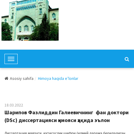
T
o
g
Asosiy sahifa
Himoya haqida e’lonlar
g
l
e
N
18.03.2022
a
Шарипов Фазлиддин Галиевичнинг фан доктори
v
(DSc) диссертацияси ҳимояси ҳақида эълон
i
g
Диссертация мавзуси, ихтисослик шифри (илмий даража бериладиган