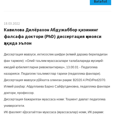
Batafsil
18.03.2022
Кавилова Дилёрахон Абдужаббор қизининг
фалсафа доктори (PhD) диссертация ҳимояси
ҳақида эълон
Диссертация мавзуси, ихтисослик шифри (илмий даража бериладиган
фан тармоғи): «Олий таълим муассасалари талабаларида мусиқий-
ижодий қобилиятларни ривожлантириш», 13.00.01 - Педагогика
назарияси. Педагогик таълимотлар тарихи (педагогика фанлари).
Диссертация мавзуси рўйхатга олинган рақам: B2020.4.PhD/Ped2070.
Илмий раҳбар: Абдуллаева Барно Сайфутдиновна, педагогика фанлари
доктори, профессор.
Диссертация бажарилган муассаса номи: Тошкент давлат педагогика
университети.
ИК фаолият кўрсатаётган муассаса (муассасалар) номи, ИК рақами: