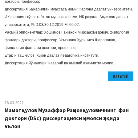
доктори, профессор.
Диссертация бажарилган муассаса номи: Фарғона давлат университети.
ИК фаолият кўрсатаётган муассаса номи, ИК рақами: Андижон давлат
университети, PhD.03/30.12.2019.Fil.60.02.
Расмий оппонентлар: Хошимов Ғанижон Мирзаахмедович, филология
фанлари доктори, профессор; Усмонова Ҳуринисо Шараповна,
филология фанлари доктори, профессор.
Етакчи ташкилот: Қўқон давлат педагогика институти.
Диссертация йўналиши: назарий ва амалий аҳамиятга молик...
Batafsil
18.03.2022
Маматқулов Музаффар Раҳмонқуловичнинг фан
доктори (DSc) диссертацияси ҳимояси ҳақида
эълон