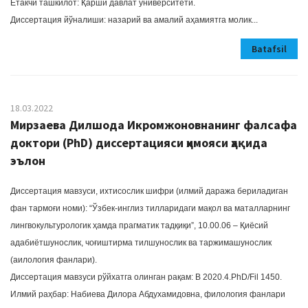
Етакчи ташкилот: Қарши давлат университети.
Диссертация йўналиши: назарий ва амалий аҳамиятга молик...
Batafsil
18.03.2022
Мирзаева Дилшода Икромжоновнанинг фалсафа
доктори (PhD) диссертацияси ҳимояси ҳақида
эълон
Диссертация мавзуси, ихтисослик шифри (илмий даража бериладиган
фан тармоғи номи): “Ўзбек-инглиз тилларидаги мақол ва маталларнинг
лингвокультурологик ҳамда прагматик тадқиқи”, 10.00.06 – Қиёсий
адабиётшунослик, чоғиштирма тилшунослик ва таржимашунослик
(aилология фанлари).
Диссертация мавзуси рўйхатга олинган рақам: В 2020.4.PhD/Fil 1450.
Илмий раҳбар: Набиева Дилора Абдухамидовна, филология фанлари