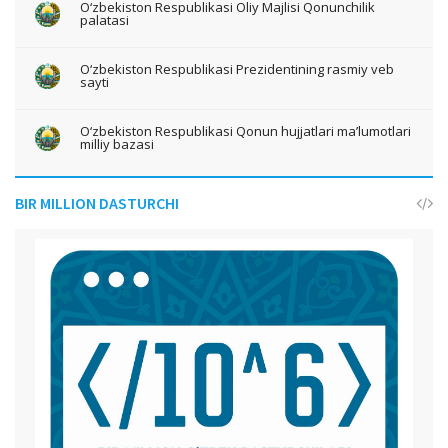
O‘zbekiston Respublikasi Oliy Majlisi Qonunchilik
palatasi
O‘zbekiston Respublikasi Prezidentining rasmiy veb
sayti
O‘zbekiston Respublikasi Qonun hujjatlari ma’lumotlari
milliy bazasi
BIR MILLION DASTURCHI