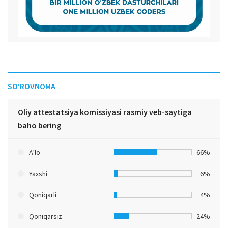
SO‘ROVNOMA
Oliy attestatsiya komissiyasi rasmiy veb-saytiga
baho bering
A’lo
66%
Yaxshi
6%
Qoniqarli
4%
Qoniqarsiz
24%