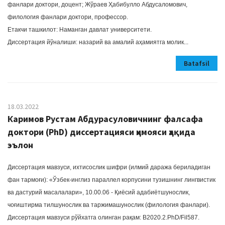
фанлари доктори, доцент; Жўраев Ҳабибулло Абдусаломович,
филология фанлари доктори, профессор.
Етакчи ташкилот: Наманган давлат университети.
Диссертация йўналиши: назарий ва амалий аҳамиятга молик...
Batafsil
18.03.2022
Каримов Рустам Абдурасуловичнинг фалсафа
доктори (PhD) диссертацияси ҳимояси ҳақида
эълон
Диссертация мавзуси, ихтисослик шифри (илмий даража бериладиган
фан тармоғи): «Ўзбек-инглиз параллел корпусини тузишнинг лингвистик
ва дастурий масалалари», 10.00.06 - Қиёсий адабиётшунослик,
чоғиштирма тилшунослик ва таржимашунослик (филология фанлари).
Диссертация мавзуси рўйхатга олинган рақам: В2020.2.PhD/Fil587.