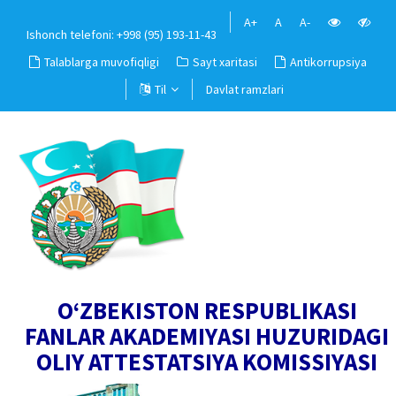
A+
A
A-
Ishonch telefoni: +998 (95) 193-11-43
Talablarga muvofiqligi
Sayt xaritasi
Antikorrupsiya
Til
Davlat ramzlari
O‘ZBEKISTON RESPUBLIKASI
FANLAR AKADEMIYASI HUZURIDAGI
OLIY ATTESTATSIYA KOMISSIYASI