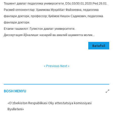
Тошкент давлат педагогика университети, DSс.03/30.01.2020.Ped.26.01.
Расмий оппонентлар: Ҳакимова Муҳаббат Файзиевна, педагогика
фанлари доктори, профессор; Қиёмов Нишон Садикович, педагогика
фанлари доктори.
Етакчи ташкилот: Гулистон давлат университети.
Диссертация йўналиши: назарий ва амалий аҳамиятга молик...
Batafsil
« Previous
Next »
BOSH MENYU
«O‘zbekiston Respublikasi Oliy attestatsiya komissiyasi
Byulleteni»