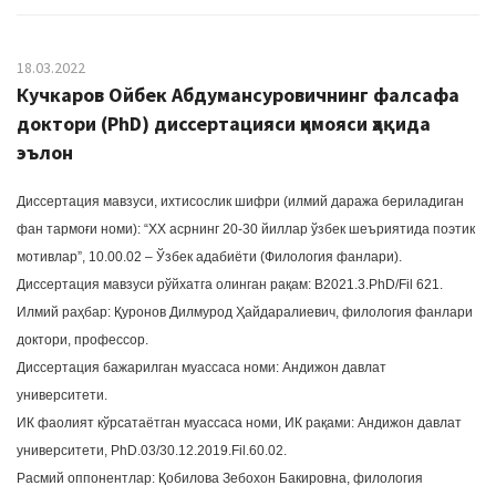
18.03.2022
Кучкаров Ойбек Абдумансуровичнинг фалсафа
доктори (PhD) диссертацияси ҳимояси ҳақида
эълон
Диссертация мавзуси, ихтисослик шифри (илмий даража бериладиган
фан тармоғи номи): “ХХ асрнинг 20-30 йиллар ўзбек шеъриятида поэтик
мотивлар”, 10.00.02 – Ўзбек адабиёти (Филология фанлари).
Диссертация мавзуси рўйхатга олинган рақам: В2021.3.PhD/Fil 621.
Илмий раҳбар: Қуронов Дилмурод Ҳайдаралиевич, филология фанлари
доктори, профессор.
Диссертация бажарилган муассаса номи: Андижон давлат
университети.
ИК фаолият кўрсатаётган муассаса номи, ИК рақами: Андижон давлат
университети, PhD.03/30.12.2019.Fil.60.02.
Расмий оппонентлар: Қобилова Зебохон Бакировна, филология