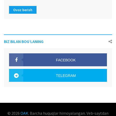
Ovoz berish
BIZ BILAN BOG‘LANING
FACEBOOK
OAK.UZ
TELEGRAM
OAK.UZ
© 2026
OAK
. Barcha huquqlar himoyalangan. Veb-saytdan