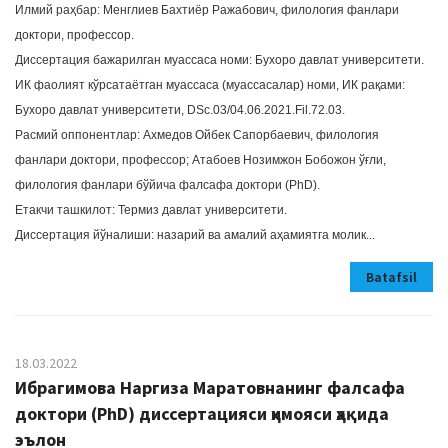
Илмий раҳбар: Менглиев Бахтиёр Ражабович, филология фанлари
доктори, профессор.
Диссертация бажарилган муассаса номи: Бухоро давлат университети.
ИК фаолият кўрсатаётган муассаса (муассасалар) номи, ИК рақами:
Бухоро давлат университети, DSc.03/04.06.2021.Fil.72.03.
Расмий оппонентлар: Ахмедов Ойбек Сапорбаевич, филология
фанлари доктори, профессор; Атабоев Нозимжон Бобожон ўғли,
филология фанлари бўйича фалсафа доктори (PhD).
Етакчи ташкилот: Термиз давлат университети.
Диссертация йўналиши: назарий ва амалий аҳамиятга молик...
Batafsil
18.03.2022
Ибрагимова Наргиза Маратовнанинг фалсафа
доктори (PhD) диссертацияси ҳимояси ҳақида
эълон