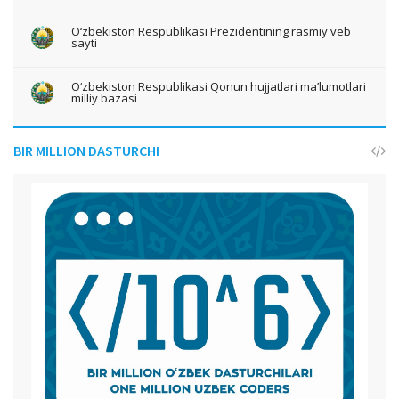
O‘zbekiston Respublikasi Prezidentining rasmiy veb
sayti
O‘zbekiston Respublikasi Qonun hujjatlari ma’lumotlari
milliy bazasi
BIR MILLION DASTURCHI