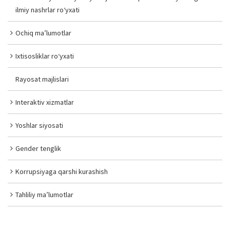
ilmiy nashrlar ro‘yxati
Ochiq ma’lumotlar
Ixtisosliklar ro‘yxati
Rayosat majlislari
Interaktiv xizmatlar
Yoshlar siyosati
Gender tenglik
Korrupsiyaga qarshi kurashish
Tahliliy ma’lumotlar