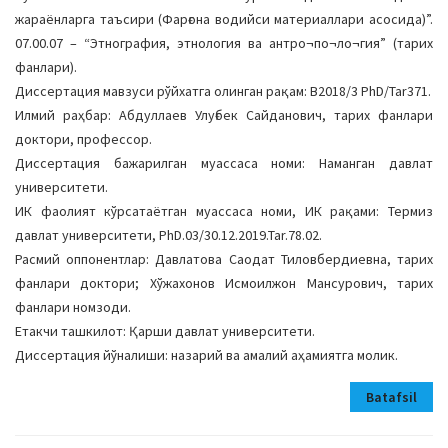
жараёнларга таъсири (Фарғона водийси материаллари асосида)”.
07.00.07 – “Этнография, этнология ва антро¬по¬ло¬гия” (тарих
фанлари).
Диссертация мавзуси рўйхатга олинган рақам: B2018/3 PhD/Tar371.
Илмий раҳбар: Абдуллаев Улуғбек Сайданович, тарих фанлари
доктори, профессор.
Диссертация бажарилган муассаса номи: Наманган давлат
университети.
ИК фаолият кўрсатаётган муассаса номи, ИК рақами: Термиз
давлат университети, PhD.03/30.12.2019.Tar.78.02.
Расмий оппонентлар: Давлатова Саодат Тиловбердиевна, тарих
фанлари доктори; Хўжахонов Исмоилжон Мансурович, тарих
фанлари номзоди.
Етакчи ташкилот: Қарши давлат университети.
Диссертация йўналиши: назарий ва амалий аҳамиятга молик.
Batafsil