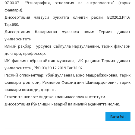
07.00.07 –“Этнография, этнология ва антропология” (тарих
фанлари).
Диссертация мавзуси рўйхатга олинган рақам: B2020.2.PhD/
Тар.690.
Диссертация бажарилган муассаса номи: Термиз давлат
университети.
Илмий раҳбар: Турсунов Сайпулла Нарзуллаевич, тарих фанлари
доктори, профессор.
ИК фаолият кўрсатаётган муассаса, ИК рақами: Термиз давлат
университети, PhD.03/30.12.2019.Тar.78.02.
Расмий оппонентлар: Убайдуллаева Барно Машрабжоновна, тарих
фанлари доктори; Рахмонов Фахриддин Шаймардонович, тарих
фанлари номзоди, доцент.
Етакчи ташкилот: Андижон машинасозлик институти.
Диссертация йўналиши: назарий ва амалий аҳамиятга молик.
Batafsil