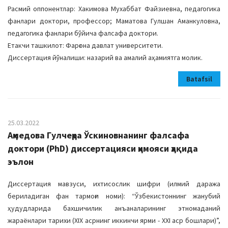
Расмий оппонентлар: Хакимова Мухаббат Файзиевна, педагогика
фанлари доктори, профессор; Маматова Гулшан Аманкуловна,
педагогика фанлари бўйича фалсафа доктори.
Етакчи ташкилот: Фарғона давлат университети.
Диссертация йўналиши: назарий ва амалий аҳамиятга молик.
Batafsil
25.03.2022
Аҳмедова Гулчеҳра Ўскиновнанинг фалсафа
доктори (PhD) диссертацияси ҳимояси ҳақида
эълон
Диссертация мавзуси, ихтисослик шифри (илмий даража
бериладиган фан тармоғи номи): “Ўзбекистоннинг жанубий
ҳудудларида бахшичилик анъаналарининг этномаданий
жараёнлари тарихи (ХIХ асрнинг иккинчи ярми - ХХI аср бошлари)”,