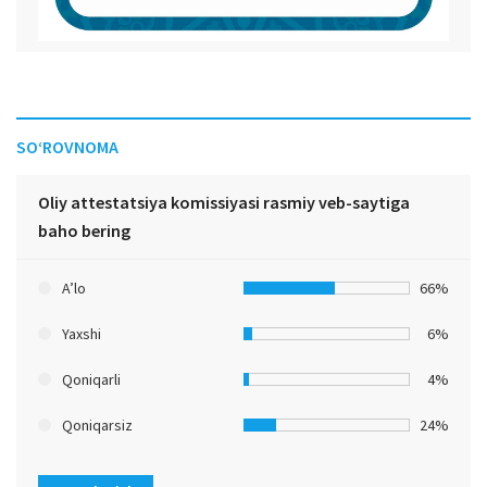
SO‘ROVNOMA
Oliy attestatsiya komissiyasi rasmiy veb-saytiga
baho bering
A’lo
66%
Yaxshi
6%
Qoniqarli
4%
Qoniqarsiz
24%