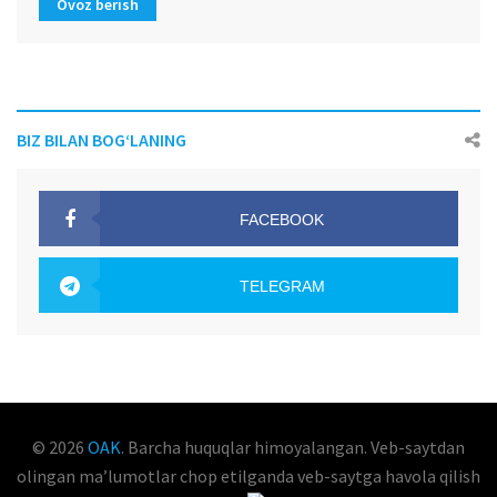
Ovoz berish
BIZ BILAN BOG‘LANING
FACEBOOK
OAK.UZ
TELEGRAM
OAK.UZ
© 2026
OAK
. Barcha huquqlar himoyalangan. Veb-saytdan
olingan maʼlumotlar chop etilganda veb-saytga havola qilish