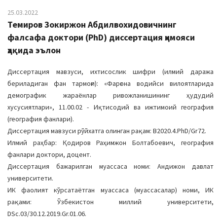
25.03.2022
Темиров Зокиржон Абдилвохидовичнинг
фалсафа доктори (PhD) диссертация ҳимояси
ҳақида эълон
Диссертация мавзуси, ихтисослик шифри (илмий даража
бериладиган фан тармоғи): «Фарғона водийси вилоятларида
демографик жараёнлар ривожланишининг ҳудудий
хусусиятлари», 11.00.02 - Иқтисодий ва ижтимоий география
(география фанлари).
Диссертация мавзуси рўйхатга олинган рақам: B2020.4.PhD/Gr72.
Илмий раҳбар: Қодиров Раҳимжон Болтабоевич, география
фанлари доктори, доцент.
Диссертация бажарилган муассаса номи: Андижон давлат
университети.
ИК фаолият кўрсатаётган муассаса (муассасалар) номи, ИК
рақами: Ўзбекистон миллий университети,
DSс.03/30.12.2019.Gr.01.06.