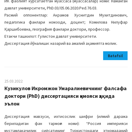
ИК фаолият кўрсатаётган муассаса (муассасалар) номи: Наманган
давлат университети, PhD.03/05.06.2020.Ped.76.03.
Расмий оппонентлар: Акрамов Хуснитдин Мухитдинович,
педагогика фанлари номзоди, доцент; Комилова Нилуфар
Қаршибоевна, география фанлари доктори, профессор.
Етакчи ташкилот: Гулистон давлат университети.
Диссертация йўналиши: назарий ва амалий аҳамиятга молик.
Batafsil
25.03.2022
Кузикулов Икромжон Умаралиевичнинг фалсафа
доктори (PhD) диссертацияси ҳимояси ҳақида
эълон
Диссертация мавзуси, ихтисослик шифри (илмий даража
бериладиган фан тармоғи номи): “Россия империяси
мустамлакачилик сиёсатининг Туркистондаги этномаданий