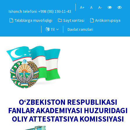
A+
A
A-
Ishonch telefoni: +998 (95) 193-11-43
Talablarga muvofiqligi
Sayt xaritasi
Antikorrupsiya
Til
Davlat ramzlari
O‘ZBEKISTON RESPUBLIKASI
FANLAR AKADEMIYASI HUZURIDAGI
OLIY ATTESTATSIYA KOMISSIYASI