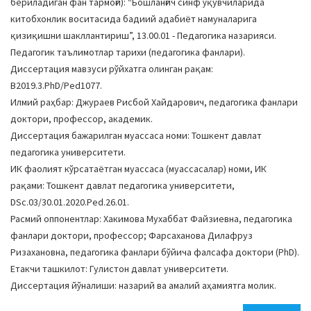
бериладиган фан тармоғи): “Бошланғич синф ўқувчиларида
китобхонлик воситасида бадиий адабиёт намуналарига
қизиқишни шакллантириш”, 13.00.01 - Педагогика назарияси.
Педагогик таълимотлар тарихи (педагогика фанлари).
Диссертация мавзуси рўйхатга олинган рақам:
В2019.3.PhD/Ped1077.
Илмий раҳбар: Джураев Рисбой Хайдарович, педагогика фанлари
доктори, профессор, академик.
Диссертация бажарилган муассаса номи: Тошкент давлат
педагогика университети.
ИК фаолият кўрсатаётган муассаса (муассасалар) номи, ИК
рақами: Тошкент давлат педагогика университети,
DSс.03/30.01.2020.Ped.26.01.
Расмий оппонентлар: Хакимова Мухаббат Файзиевна, педагогика
фанлари доктори, профессор; Фарсаханова Дилафруз
Ризахановна, педагогика фанлари бўйича фалсафа доктори (PhD).
Етакчи ташкилот: Гулистон давлат университети.
Диссертация йўналиши: назарий ва амалий аҳамиятга молик.