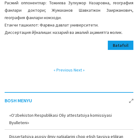
Расмий оппонентлар: Тожиева Зулхумор Назаровна, география
фанлари доктори; Жумаханов Шавкатжон Заиржанович,
география фанлари номзоди.
Етакчи ташкилот: Фарғона давлат университети.
Диссертация йўналиши: назарий ва амалий аҳамиятга молик.
Batafsil
« Previous
Next »
BOSH MENYU
«O‘zbekiston Respublikasi Oliy attestatsiya komissiyasi
Byulleteni»
Dissertatsiya asosiy ilmiy natijalarini chop etish tavsiya etilgan