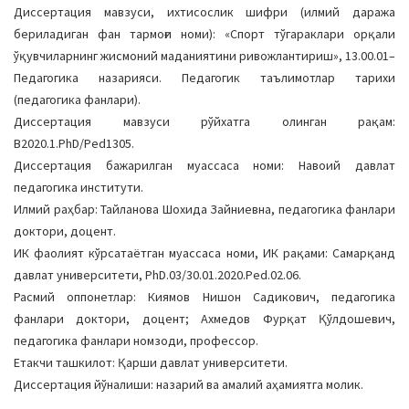
Диссертация мавзуси, ихтисослик шифри (илмий даража
бериладиган фан тармоғи номи): «Спорт тўгараклари орқали
ўқувчиларнинг жисмоний маданиятини ривожлантириш», 13.00.01–
Педагогика назарияси. Педагогик таълимотлар тарихи
(педагогика фанлари).
Диссертация мавзуси рўйхатга олинган рақам:
B2020.1.PhD/Ped1305.
Диссертация бажарилган муассаса номи: Навоий давлат
педагогика институти.
Илмий раҳбар: Тайланова Шохида Зайниевна, педагогика фанлари
доктори, доцент.
ИК фаолият кўрсатаётган муассаса номи, ИК рақами: Самарқанд
давлат университети, PhD.03/30.01.2020.Ped.02.06.
Расмий оппонетлар: Киямов Нишон Садикович, педагогика
фанлари доктори, доцент; Ахмедов Фурқат Қўлдошевич,
педагогика фанлари номзоди, профессор.
Етакчи ташкилот: Қарши давлат университети.
Диссертация йўналиши: назарий ва амалий аҳамиятга молик.