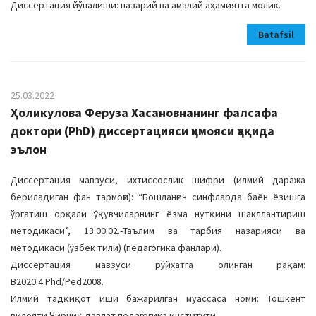
Диссертация йўналиши: назарий ва амалий аҳамиятга молик.
Batafsil
25.03.2022
Ҳоликулова Феруза Хасановнанинг фалсафа
доктори (PhD) диссертацияси ҳимояси ҳақида
эълон
Диссертация мавзуси, ихтиссослик шифри (илмий даража
бериладиган фан тармоғи): “Бошланғич синфларда баён ёзишга
ўргатиш орқали ўқувчиларнинг ёзма нутқини шакллантириш
методикаси”, 13.00.02.-Таълим ва тарбия назарияси ва
методикаси (ўзбек тили) (педагогика фанлари).
Диссертация мавзуси рўйхатга олинган рақам:
B2020.4.Phd/Ped2008.
Илмий тадқиқот иши бажарилган муассаса номи: Тошкент
вилояти Чирчиқ давлат педагогика институти.