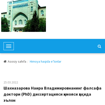
T
o
g
Asosiy sahifa
Himoya haqida e’lonlar
g
l
e
N
25.03.2022
a
Шахназарова Наира Владимировнанинг фалсафа
v
доктори (PhD) диссертацияси ҳимояси ҳақида
i
эълон
g