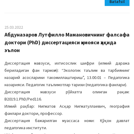
Batafsil
25.03.2022
Абдуназаров Лутфилло Мамановичнинг фалсафа
доктори (PhD) диссертацияси ҳимояси ҳақида
эълон
Диссертация мавзуси, ихтисослик шифри (илмий даража
бериладиган фан тармоғи): “Экологик таълим ва тарбиянинг
назарий асосларини такомиллаштириш”, 13.00.01 – Педагогика
назарияси. Педагогик таълимотлар тарихи (педагогика фанлари).
Диссертация мавзуси рўйхатга олинган рақам:
В2019.1.PhD/Ped116.
Илмий раҳбар: Нигматов Асқар Нигматуллаевич, география
фанлари доктори, профессор.
Диссертация бажарилган муассаса номи: Қўқон давлат
педагогика институти.