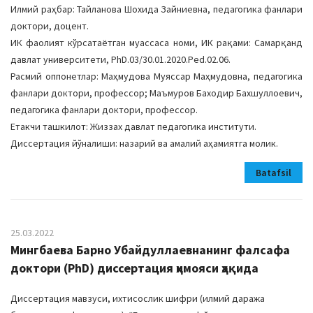
Илмий раҳбар: Тайланова Шохида Зайниевна, педагогика фанлари
доктори, доцент.
ИК фаолият кўрсатаётган муассаса номи, ИК рақами: Самарқанд
давлат университети, PhD.03/30.01.2020.Ped.02.06.
Расмий оппонетлар: Маҳмудова Муяссар Маҳмудовна, педагогика
фанлари доктори, профессор; Маъмуров Баходир Бахшуллоевич,
педагогика фанлари доктори, профессор.
Етакчи ташкилот: Жиззах давлат педагогика институти.
Диссертация йўналиши: назарий ва амалий аҳамиятга молик.
Batafsil
25.03.2022
Мингбаева Барно Убайдуллаевнанинг фалсафа
доктори (PhD) диссертация ҳимояси ҳақида
Диссертация мавзуси, ихтисослик шифри (илмий даража