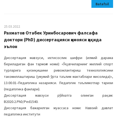
Batafsil
25.03.2022
Рахматов Отабек Уринбосарович фалсафа
доктори (PhD) диссертацияси ҳимояси ҳақида
эълон
Диссертация мавзуси, ихтисослик шифри (илмий даража
бериладиган фан тармоғи номи): «Ўқувчиларнинг миллий спорт
турларига қизиқишини ривожлантириш технологиясини
такомиллаштириш (умумий ўрта таълим мактаблари мисолида)»,
13.00.01–Педагогика назарияси. Педагогик таълимотлар тарихи
(педагогика фанлари).
Диссертация мавзуси рўйхатга олинган рақам:
В2020.2.PhD/Ped1540.
Диссертация бажарилган муассаса номи: Навоий давлат
педагогика институти