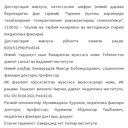
a
Диссертация мавзуси, ихтиссослик шифри (илмий даража
t
бериладиган фан тармоғи): “Тарихни ўқитиш жараёнида
i
талабаларнинг толерантлигини ривожлантириш технологияси”,
o
13.00.02 – Таълим ва тарбия назарияси ва методикаси (тарих)
n
(педагогика фанлари).
Диссертация мавзуси рўйхатга олинган рақам:
В2019.2.PhD/Ped324.
Илмий тадқиқот иши бажарилган муассаса номи: Ўзбекистон
давлат санъат ва маданият институти.
Илмий раҳбар: Бекмурадов Мансур Бобомурадович, социология
фанлари доктори, профессор.
ИК фаолият кўрсатаётган муассаса (муассасалар) номи, ИК
рақами: Тошкент вилояти Чирчиқ давлат педагогика институти,
DSc.03/30.04.2021.Ped.82.01.
Расмий оппонентлар: Мухаммаджон Қуронов, педагогика фанлари
доктори, профессор; Нурманов Абдиназар Ташбаевич,
педагогика фанлари доктори, доцент.
Етакчи ташкилот: Самарқанд чет тиллар институти.