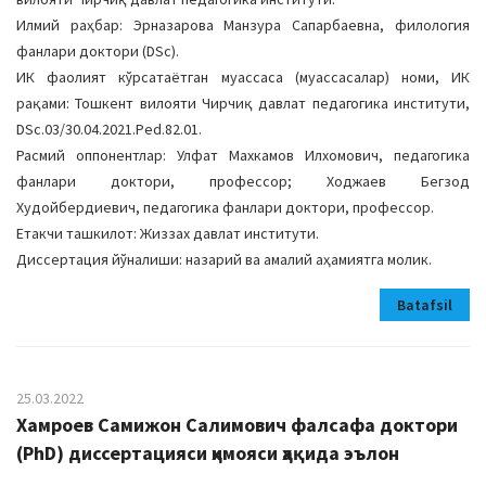
Илмий раҳбар: Эрназарова Манзура Сапарбаевна, филология
фанлари доктори (DSc).
ИК фаолият кўрсатаётган муассаса (муассасалар) номи, ИК
рақами: Тошкент вилояти Чирчиқ давлат педагогика институти,
DSc.03/30.04.2021.Ped.82.01.
Расмий оппонентлар: Улфат Махкамов Илхомович, педагогика
фанлари доктори, профессор; Ходжаев Бегзод
Худойбердиевич, педагогика фанлари доктори, профессор.
Етакчи ташкилот: Жиззах давлат институти.
Диссертация йўналиши: назарий ва амалий аҳамиятга молик.
Batafsil
25.03.2022
Хамроев Самижон Салимович фалсафа доктори
(PhD) диссертацияси ҳимояси ҳақида эълон