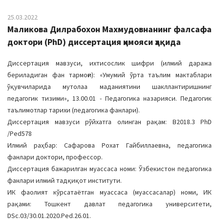
25.03.2022
Маликова Дилрабохон Махмудовнанинг фалсафа
доктори (PhD) диссертация ҳимояси ҳақида
Диссертация мавзуси, ихтисослик шифри (илмий даража
бериладиган фан тармоғи): «Умумий ўрта таълим мактаблари
ўқувчиларида мутолаа маданиятини шакллантиришнинг
педагогик тизими», 13.00.01 - Педагогика назарияси. Педагогик
таълимотлар тарихи (педагогика фанлари).
Диссертация мавзуси рўйхатга олинган рақам: B2018.3 PhD
/Ped578
Илмий раҳбар: Сафарова Рохат Гайбиллаевна, педагогика
фанлари доктори, профессор.
Диссертация бажарилган муассаса номи: Ўзбекистон педагогика
фанлари илмий тадқиқот институти.
ИК фаолият кўрсатаётган муассаса (муассасалар) номи, ИК
рақами: Тошкент давлат педагогика университети,
DSс.03/30.01.2020.Ped.26.01.