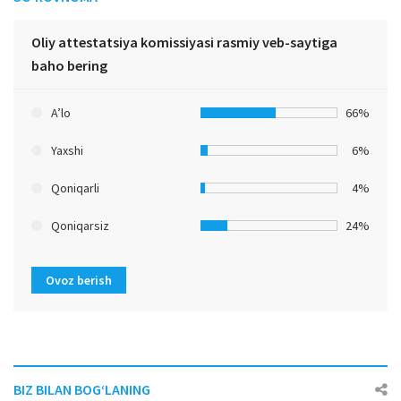
Oliy attestatsiya komissiyasi rasmiy veb-saytiga
baho bering
A’lo
66%
Yaxshi
6%
Qoniqarli
4%
Qoniqarsiz
24%
Ovoz berish
BIZ BILAN BOG‘LANING