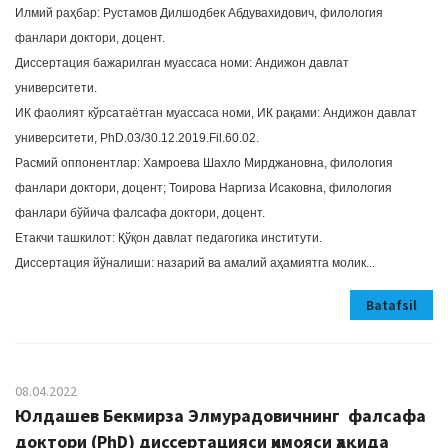
Илмий раҳбар: Рустамов Дилшодбек Абдувахидович, филология
фанлари доктори, доцент.
Диссертация бажарилган муассаса номи: Андижон давлат
университети.
ИК фаолият кўрсатаётган муассаса номи, ИК рақами: Андижон давлат
университети, PhD.03/30.12.2019.Fil.60.02.
Расмий оппонентлар: Хамроева Шахло Мирджановна, филология
фанлари доктори, доцент; Тоирова Наргиза Исаковна, филология
фанлари бўйича фалсафа доктори, доцент.
Етакчи ташкилот: Қўқон давлат педагогика институти.
Диссертация йўналиши: назарий ва амалий аҳамиятга молик...
Batafsil
08.04.2022
Юлдашев Бекмирза Элмурадовичнинг фалсафа
доктори (PhD) диссертацияси ҳимояси ҳақида