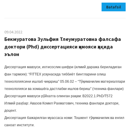
Batafsil
09.04.2022
Бекмуратова Зульфия Тлеумуратовна фалсафа
доктори (Phd) диссертацияси ҳимояси ҳақида
эълон
Диссертация мавзуси, ихтисослик шифри (илмий даража бериладиган
фан тармоғи): “FITTEX ускунасида тиббиёт бинтларини олиш
технологиясини ишлаб чиқариш” 05.06.02 – “Тўқимачилик материаллари
технологияси ва хомашёга дастлабки ишлов бериш” (техника фанлари)
Диссертация мавзуси рўйхатга олинган рақам: B2022.1.PhD/Т572
Илмий раҳбар: Авазов Комил Рахматович, техника фанлари доктори,
доцент.
Диссертация бажарилган муассаса номи: Тошкент тўқимачилик ва енгил
саноат институти.