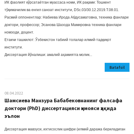
ИК фаолият кўрсатаётган муассаса номи, ИК рақами: Тошкент
тўқимачилик ва енгил саноат институти, DSc.03/30.12.2019.T.08.01.
Расмий оппонентлар: Набиева Ирода Абдусаматовна, техника фанлари
доктори, профессор; Эсанова Шазода Мамировна техника фанлари
номзоди, доцент.
Етакчи ташкилот: Ўзбекистон табиий толалар илмий-тадқиқот
институти.
Диссертация йўналиши: амалий аҳамиятга молик...
Batafsil
08.04.2022
Шамсиева Манзура Бабабековнанинг фалсафа
доктори (PhD) диссертацияси ҳимояси ҳақида
эълон
Диссертация мавзуси, ихтисослик шифри (илмий даража бериладиган