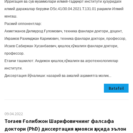
Ирригация ва сув муаммолари илмий-тадқиқот институти ҳузуридаги
илмий даражалар берувчи DSc.41/30.04.2021.T.131.01 рақамли Илмий
кенгаш.
Расмий оппонентлар:
Ахметжанов Дилмурод Ғуломович, техника фанлари доктори, доцент,
Икрамов Рахимджан Каримович, техника фанлари доктори, профессор,
Исаев Сабиржан Хусанбаевич, қишлоқ хўжалиги фанлари доктори,
профессор.
Етакчи ташкилот: Андижон қишлоқ хўжалиги ва агротехнологиялар
институти.
Диссертация йўналиши: назарий ва амалий аҳамиятга молик...
Batafsil
09.04.2022
Тоғаев Ғолибжон Шарифовичнинг фалсафа
доктори (PhD) диссертация ҳимояси ҳақида эълон