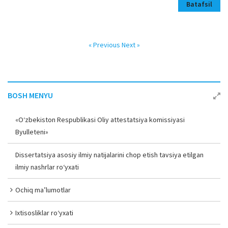
Batafsil
« Previous
Next »
BOSH MENYU
«O‘zbekiston Respublikasi Oliy attestatsiya komissiyasi
Byulleteni»
Dissertatsiya asosiy ilmiy natijalarini chop etish tavsiya etilgan
ilmiy nashrlar ro‘yxati
Ochiq ma’lumotlar
Ixtisosliklar ro‘yxati