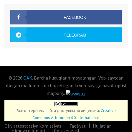
FACEBOOK
OAK.UZ
TELEGRAM
OAK.UZ
© 2026
OAK
. Barcha huquqlar himoyalangan. Veb-saytdan
olingan maʼlumotlar chop etilganda veb-saytga havola qilish
majburiy.
Все материалы сайта доступны по лицензии:
Creative
Commons Attribution 4.0 International
.
Oliy attestatsiya komissiyasi
Faoliyat
Hujjatlar
Himoya e’lonlari
Ilmiy kengash