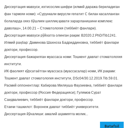
a
Диссертация мавзуси, ихтисослик шифри (илмий даража бериладиган
t
фан тармоғи номи): «Сурункали вирусли гепатит С билан касалланган
i
болаларда оғиз бўшлиғи шиллиқ қавати зарарланишини комплекс
o
даволаш», 14.00.21 – Стоматология (тиббиёт фанлари).
n
Диссертация мавзуси рўйхатга олинган рақам: В2020.2.PhD/Tib1241.
Илмий раҳбар: Даминова Шахноза Бадриддиновна, тиббиёт фанлари
доктори, профессор.
Диссертация бажарилган муассаса номи: Тошкент давлат стоматология
институти.
ИК фаолият кўрсатаётган муассаса (муассасалар) номи, ИК рақами:
Тошкент давлат стоматология институти, DSc04/30.12.2019.Тib.59.01.
Расмий оппонентлар: Кабирова Миляуша Фаузиевна, тиббиёт фанлари
доктори, профессор (Россия Федерацияси); Гулямов Сурат
Саидвалиевич, тиббиёт фанлари доктори, профессор.
Етакчи ташкилот: Воронеж давлат тиббиёт университети.
Диссертация йўналиши: амалий аҳамиятга молик...
Batafsil