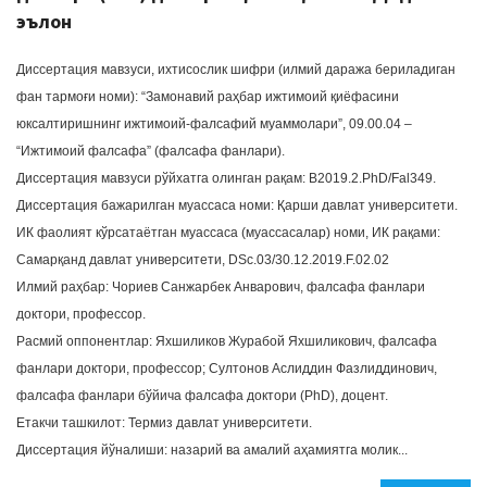
эълон
Диссертация мавзуси, ихтисослик шифри (илмий даража бериладиган
фан тармоғи номи): “Замонавий раҳбар ижтимоий қиёфасини
юксалтиришнинг ижтимоий-фалсафий муаммолари”, 09.00.04 –
“Ижтимоий фалсафа” (фалсафа фанлари).
Диссертация мавзуси рўйхатга олинган рақам: B2019.2.PhD/Fal349.
Диссертация бажарилган муассаса номи: Қарши давлат университети.
ИК фаолият кўрсатаётган муассаса (муассасалар) номи, ИК рақами:
Самарқанд давлат университети, DSc.03/30.12.2019.F.02.02
Илмий раҳбар: Чориев Санжарбек Анварович, фалсафа фанлари
доктори, профессор.
Расмий оппонентлар: Яхшиликов Журабой Яхшиликович, фалсафа
фанлари доктори, профессор; Султонов Аслиддин Фазлиддинович,
фалсафа фанлари бўйича фалсафа доктори (PhD), доцент.
Етакчи ташкилот: Термиз давлат университети.
Диссертация йўналиши: назарий ва амалий аҳамиятга молик...