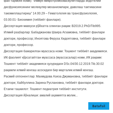
фан тармоғи номи): “Иммун микротромбоваскулитларда эндотелий
дисфунксиясининг молекуляр механизмлари, даволаш тактикасини
такомиллаштириш” 14.00.29 – Гематология ва трансфузиология,
03.00.01- Биохимия (тиббиёт фанлари).
Диссертация мавзуси рўйхатга олинган рақам: В2019.2.PhD/Tib995.
Илмий раҳбарлар: Бабаджанова Шаира Агзамовна, тиббиёт фанлари
доктори, профессор; Иноятова Феруза Хидоятовна, тиббиёт фанлари
доктори, профессор.
Диссертация бажарилган муассаса номи: Тошкент тиббиёт академияси.
ИК фаолият кўрсатаётган муассаса (муассасалар) номи, ИК рақами:
Тошкент тиббиёт академияси ҳузуридаги DSc.04/30.12.2019.Tib.30.02
рақамли илмий кенгаш асосидаги бир марталик илмий кенгаш.
Расмий оппонентлар: Махмудова Азиза Джумановна, тиббиёт фанлари
доктори; Хайбуллина Зарина Руслановна, тиббиёт фанлари доктори.
Етакчи ташкилот: Тошкент педиатрия тиббиёт институти.
Диссертация йўналиши: амалий аҳамиятга молик...
Batafsil