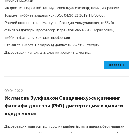
тиббиёт маркази.
ИК фаолият кўрсатаётган муассаса (муассасалар) номи, ИК рақами:
Тошкент тиббиёт академияси, DSc.04/30.12.2019.Tib.30.03.
Расмий оппонентлар: Магрупов Баходир Асадуллаевич, тиббиёт
фанлари доктори, профессор; Исраилов Ражаббай Исраилович,
тиббиёт фанлари доктори, профессор.
Етакчи ташкилот: Самарқанд давлат тиббиёт институти.
Диссертация йўналиши: амалий аҳамиятга молик...
Batafsil
09.04.2022
Исламова Зулфияхон Саидғанихўжа қизининг
фалсафа доктори (PhD) диссертацияси ҳимояси
ҳақида эълон
Диссертация мавзуси, ихтисослик шифри (илмий даража бериладиган