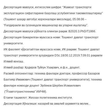
Диссертация мавзуси, ихтисослик шифри: “Жамоат транспорти
эксплуатацион сифатларини баҳолаш услубиятини такомиллаштириш”
(Тошкент шаҳар автобус корхоналари мисолида), 05.08.06 –
“Ғилдиракли ва гусеницали машиналар ва уларни ишлатиш”.
Диссертация мавзуси рўйхатга олинган рақам: В2020.3.PhD/Т1866.
Диссертация бажарилган муассаса номи: Тошкент давлат транспорт
университети.
ИК фаолият кўрсатаётган муассаса номи, ИК рақами: Тошкент давлат
транспорт университети ҳузуридаги DSc.18/30.12.2019.T.09.01 рақамли
Илмий кенгаш.
Илмий раҳбар: Қодиров Туйғун Узақович, и.ф.н., доцент.
Расмий оппонентлар: техника фанлари доктори, профессор Базаров
Бахтияр Имамович (Тошкент давлат транспорт университети); техника
фанлари номзоди доцент Эрбеков Шербек Исмаилович
("Ўзавтотранстехника" ИИЧМ).
Етакчи ташкилот: Жиззах политехника институти.
Диссертация йўналиши: назарий ва амалий аҳамиятга молик...