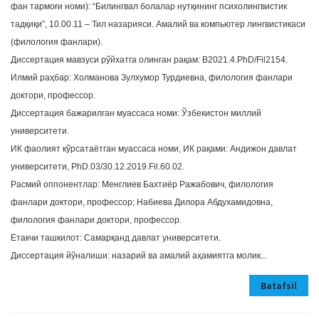
фан тармоғи номи): “Билингвал болалар нутқининг психолингвистик
тадқиқи”, 10.00.11 – Тил назарияси. Амалий ва компьютер лингвистикаси
(филология фанлари).
Диссертация мавзуси рўйхатга олинган рақам: В2021.4.PhD/Fil2154.
Илмий раҳбар: Холманова Зулхумор Турдиевна, филология фанлари
доктори, профессор.
Диссертация бажарилган муассаса номи: Ўзбекистон миллий
университети.
ИК фаолият кўрсатаётган муассаса номи, ИК рақами: Андижон давлат
университети, PhD.03/30.12.2019.Fil.60.02.
Расмий оппонентлар: Менглиев Бахтиёр Ражабович, филология
фанлари доктори, профессор; Набиева Дилора Абдухамидовна,
филология фанлари доктори, профессор.
Етакчи ташкилот: Самарқанд давлат университети.
Диссертация йўналиши: назарий ва амалий аҳамиятга молик...
Batafsil