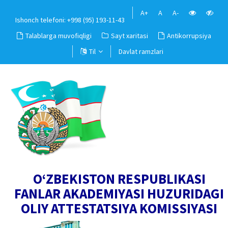
A+
A
A-
Ishonch telefoni: +998 (95) 193-11-43
Talablarga muvofiqligi
Sayt xaritasi
Antikorrupsiya
Til
Davlat ramzlari
O‘ZBEKISTON RESPUBLIKASI
FANLAR AKADEMIYASI HUZURIDAGI
OLIY ATTESTATSIYA KOMISSIYASI