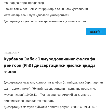
фанлар доктори, профессор.
Етакчи ташкилот: Тошкент ирригация ва қишлоқ хўжалигини
механизациялаш муҳандислари университети.
Диссертация йўналиши: назарий-амалий аҳамиятга молик...
Batafsil
08.04.2022
Курбанов Элбек Элмуродовичнинг фалсафа
доктори (PhD) диссертацияси ҳимояси ҳақида
эълон
Диссертация мавзуси, ихтисослик шифри (илмий даража бериладиган
фан тармоғи номи): “Нутқий таъсир этишнинг когнитив-прагматик
хусусиятлари”, 10.00.11 – Тил назарияси. Амалий ва компютер
лингвистикаси (филология фанлари).
Диссертация мавзуси рўйхатга олинган рақам: В 2018.4.PhD/Fil676.