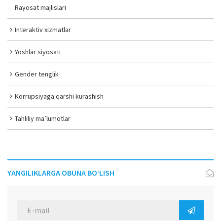
Rayosat majlislari
Interaktiv xizmatlar
Yoshlar siyosati
Gender tenglik
Korrupsiyaga qarshi kurashish
Tahliliy ma’lumotlar
YANGILIKLARGA OBUNA BO‘LISH