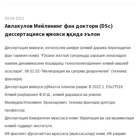
09.04.2022
Авлакулов Мейлининг фан доктори (DSc)
диссертацияси ҳимояси ҳақида эълон
Диссертация мавзуси, ихтисослик шифри (илмий даража бериладиган
фан тармоғи номи): “Ғўзани эгатлаб суғоришда аэрация зонасидаги
намлик динамикасини бошқариш технологияларининг илмий-амалий
асослари”, 06.01.02-“Мелиорация ва суғорма деҳқончилик” (техника
фанлари).
Диссертация мавзуси рўйхатга олинган рақам: В 2022.1. DSc/Т516.
Илмий раҳбарнинг Ф.И.Ш., илмий даражаси ва унвони:
Махмудов Илхомжон Эрназарович, техника фанлари доктори,
профессор.
Диссертация бажарилган муассаса номи: Ирригация ва сув муаммолари
илмий-тадқиқот институти.
ИК фаолият кўрсатаётган муассаса (муассасалар) номи, ИК рақами: