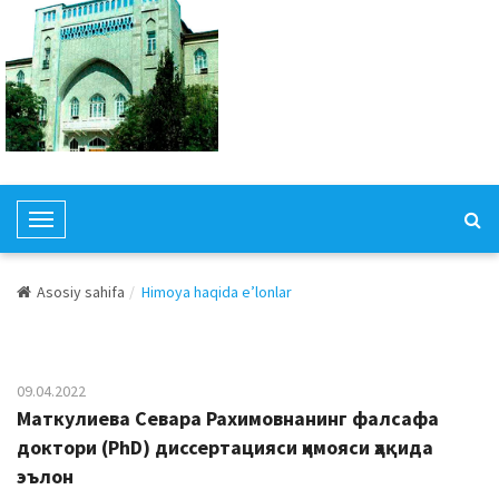
T
o
g
Asosiy sahifa
Himoya haqida e’lonlar
g
l
e
N
09.04.2022
a
Маткулиева Севара Рахимовнанинг фалсафа
v
доктори (PhD) диссертацияси ҳимояси ҳақида
i
эълон
g