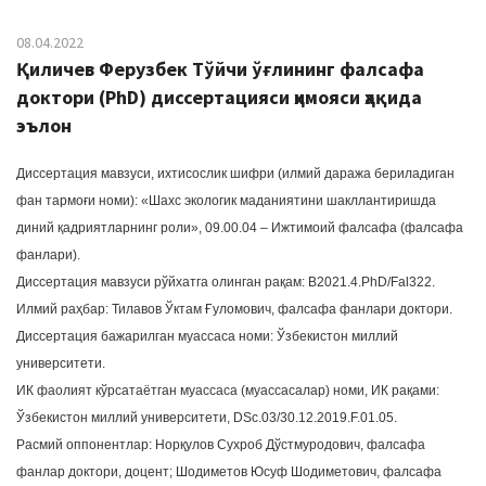
08.04.2022
Қиличев Ферузбек Тўйчи ўғлининг фалсафа
доктори (PhD) диссертацияси ҳимояси ҳақида
эълон
Диссертация мавзуси, ихтисослик шифри (илмий даража бериладиган
фан тармоғи номи): «Шахс экологик маданиятини шакллантиришда
диний қадриятларнинг роли», 09.00.04 – Ижтимоий фалсафа (фалсафа
фанлари).
Диссертация мавзуси рўйхатга олинган рақам: В2021.4.PhD/Fal322.
Илмий раҳбар: Тилавов Ўктам Ғуломович, фалсафа фанлари доктори.
Диссертация бажарилган муассаса номи: Ўзбекистон миллий
университети.
ИК фаолият кўрсатаётган муассаса (муассасалар) номи, ИК рақами:
Ўзбекистон миллий университети, DSc.03/30.12.2019.F.01.05.
Расмий оппонентлар: Норқулов Сухроб Дўстмуродович, фалсафа
фанлар доктори, доцент; Шодиметов Юсуф Шодиметович, фалсафа