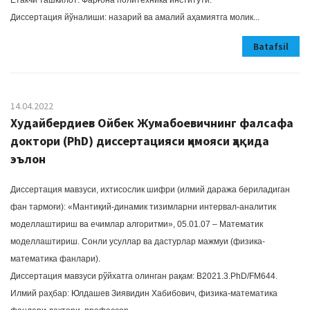
Етакчи ташкилот: Фарғона политехника институти.
Диссертация йўналиши: назарий ва амалий аҳамиятга молик...
Batafsil
14.04.2022
Худайбердиев Ойбек Жумабоевичнинг фалсафа
доктори (PhD) диссертацияси ҳимояси ҳақида
эълон
Диссертация мавзуси, ихтисослик шифри (илмий даража бериладиган
фан тармоғи): «Мантиқий-динамик тизимларни интервал-аналитик
моделлаштириш ва ечимлар алгоритми», 05.01.07 – Математик
моделлаштириш. Сонли усуллар ва дастурлар мажмуи (физика-
математика фанлари).
Диссертация мавзуси рўйхатга олинган рақам: B2021.3.PhD/FM644.
Илмий раҳбар: Юлдашев Зиявидин Хабибович, физика-математика