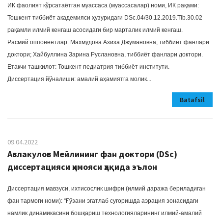
ИК фаолият кўрсатаётган муассаса (муассасалар) номи, ИК рақами:
Тошкент тиббиёт академияси ҳузуридаги DSc.04/30.12.2019.Tib.30.02
рақамли илмий кенгаш асосидаги бир марталик илмий кенгаш.
Расмий оппонентлар: Махмудова Азиза Джумановна, тиббиёт фанлари
доктори; Хайбуллина Зарина Руслановна, тиббиёт фанлари доктори.
Етакчи ташкилот: Тошкент педиатрия тиббиёт институти.
Диссертация йўналиши: амалий аҳамиятга молик...
Batafsil
09.04.2022
Авлакулов Мейлининг фан доктори (DSc)
диссертацияси ҳимояси ҳақида эълон
Диссертация мавзуси, ихтисослик шифри (илмий даража бериладиган
фан тармоғи номи): “Ғўзани эгатлаб суғоришда аэрация зонасидаги
намлик динамикасини бошқариш технологияларининг илмий-амалий