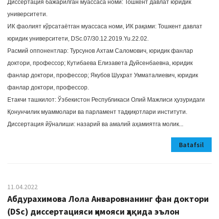
Диссертация бажарилган муассаса номи: Тошкент давлат юридик
университети.
ИК фаолият кўрсатаётган муассаса номи, ИК рақами: Тошкент давлат
юридик университети, DSc.07/30.12.2019.Yu.22.02.
Расмий оппонентлар: Турсунов Ахтам Саломович, юридик фанлар
доктори, профессор; Кутибаева Елизавета Дуйсенбаевна, юридик
фанлар доктори, профессор; Якубов Шуҳрат Умматалиевич, юридик
фанлар доктори, профессор.
Етакчи ташкилот: Ўзбекистон Республикаси Олий Мажлиси ҳузуридаги
Қонунчилик муаммолари ва парламент тадқиқотлари институти.
Диссертация йўналиши: назарий ва амалий аҳамиятга молик...
Batafsil
11.04.2022
Абдурахимова Лола Анваровнанинг фан доктори
(DSc) диссертацияси ҳимояси ҳақида эълон