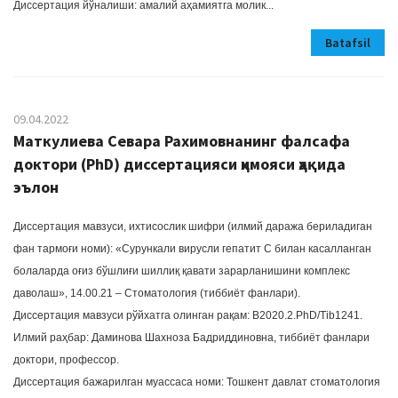
Диссертация йўналиши: амалий аҳамиятга молик...
Batafsil
09.04.2022
Маткулиева Севара Рахимовнанинг фалсафа
доктори (PhD) диссертацияси ҳимояси ҳақида
эълон
Диссертация мавзуси, ихтисослик шифри (илмий даража бериладиган
фан тармоғи номи): «Сурункали вирусли гепатит С билан касалланган
болаларда оғиз бўшлиғи шиллиқ қавати зарарланишини комплекс
даволаш», 14.00.21 – Стоматология (тиббиёт фанлари).
Диссертация мавзуси рўйхатга олинган рақам: В2020.2.PhD/Tib1241.
Илмий раҳбар: Даминова Шахноза Бадриддиновна, тиббиёт фанлари
доктори, профессор.
Диссертация бажарилган муассаса номи: Тошкент давлат стоматология