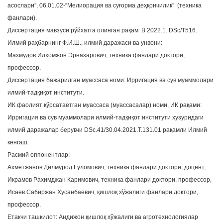
асослари”, 06.01.02-“Мелиорация ва суғорма деҳқончилик” (техника
фанлари).
Диссертация мавзуси рўйхатга олинган рақам: В 2022.1. DSc/Т516.
Илмий раҳбарнинг Ф.И.Ш., илмий даражаси ва унвони:
Махмудов Илхомжон Эрназарович, техника фанлари доктори,
профессор.
Диссертация бажарилган муассаса номи: Ирригация ва сув муаммолари
илмий-тадқиқот институти.
ИК фаолият кўрсатаётган муассаса (муассасалар) номи, ИК рақами:
Ирригация ва сув муаммолари илмий-тадқиқот институти ҳузуридаги
илмий даражалар берувчи DSc.41/30.04.2021.T.131.01 рақамли Илмий
кенгаш.
Расмий оппонентлар:
Ахметжанов Дилмурод Ғуломович, техника фанлари доктори, доцент,
Икрамов Рахимджан Каримович, техника фанлари доктори, профессор,
Исаев Сабиржан Хусанбаевич, қишлоқ хўжалиги фанлари доктори,
профессор.
Етакчи ташкилот: Андижон қишлоқ хўжалиги ва агротехнологиялар