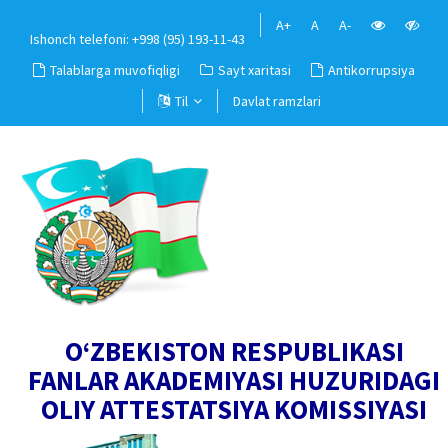
A+
A
A-
Ishonch telefoni: +998 (95) 193-11-43
Talablarga muvofiqligi
Sayt xaritasi
Antikorrupsiya
Til
Davlat ramzlari
O‘ZBEKISTON RESPUBLIKASI
FANLAR AKADEMIYASI HUZURIDAGI
OLIY ATTESTATSIYA KOMISSIYASI