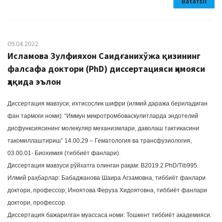
Batafsil
09.04.2022
Исламова Зулфияхон Саидғанихўжа қизининг
фалсафа доктори (PhD) диссертацияси ҳимояси
ҳақида эълон
Диссертация мавзуси, ихтисослик шифри (илмий даража бериладиган
фан тармоғи номи): “Иммун микротромбоваскулитларда эндотелий
дисфунксиясининг молекуляр механизмлари, даволаш тактикасини
такомиллаштириш” 14.00.29 – Гематология ва трансфузиология,
03.00.01- Биохимия (тиббиёт фанлари).
Диссертация мавзуси рўйхатга олинган рақам: В2019.2.PhD/Tib995.
Илмий раҳбарлар: Бабаджанова Шаира Агзамовна, тиббиёт фанлари
доктори, профессор; Иноятова Феруза Хидоятовна, тиббиёт фанлари
доктори, профессор.
Диссертация бажарилган муассаса номи: Тошкент тиббиёт академияси.