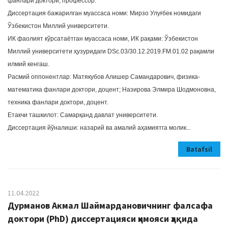
фанлари доктори, профессор.
Диссертация бажарилган муассаса номи: Мирзо Улуғбек номидаги
Ўзбекистон Миллий университети.
ИК фаолият кўрсатаётган муассаса номи, ИК рақами: Ўзбекистон
Миллий университети ҳузуридаги DSc.03/30.12.2019.FM.01.02 рақамли
илмий кенгаш.
Расмий оппонентлар: Матякубов Алишер Самандарович, физика-
математика фанлари доктори, доцент; Назирова Элмира Шодмоновна,
техника фанлари доктори, доцент.
Етакчи ташкилот: Самарқанд давлат университети.
Диссертация йўналиши: назарий ва амалий аҳамиятга молик...
Batafsil
11.04.2022
Дурманов Акмал Шаймардановичнинг фалсафа
доктори (PhD) диссертацияси ҳимояси ҳақида