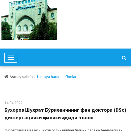
T
o
g
Asosiy sahifa
Himoya haqida e’lonlar
g
l
e
N
14.04.2022
a
Бухоров Шухрат Бўриевичнинг фан доктори (DSc)
v
диссертацияси ҳимояси ҳақида эълон
i
g
Диссертация мавзуси, ихтисослик шифри (илмий даража бериладиган