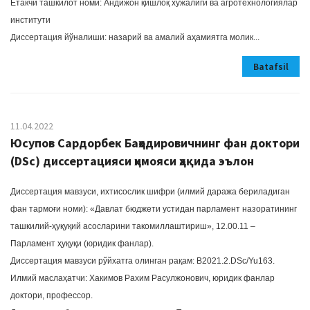
Етакчи ташкилот номи: Андижон қишлоқ хўжалиги ва агротехнологиялар
институти
Диссертация йўналиши: назарий ва амалий аҳамиятга молик...
Batafsil
11.04.2022
Юсупов Сардорбек Баҳодировичнинг фан доктори
(DSc) диссертацияси ҳимояси ҳақида эълон
Диссертация мавзуси, ихтисослик шифри (илмий даража бериладиган
фан тармоғи номи): «Давлат бюджети устидан парламент назоратининг
ташкилий-ҳуқуқий асосларини такомиллаштириш», 12.00.11 –
Парламент ҳуқуқи (юридик фанлар).
Диссертация мавзуси рўйхатга олинган рақам: B2021.2.DSc/Yu163.
Илмий маслаҳатчи: Хакимов Рахим Расулжонович, юридик фанлар
доктори, профессор.