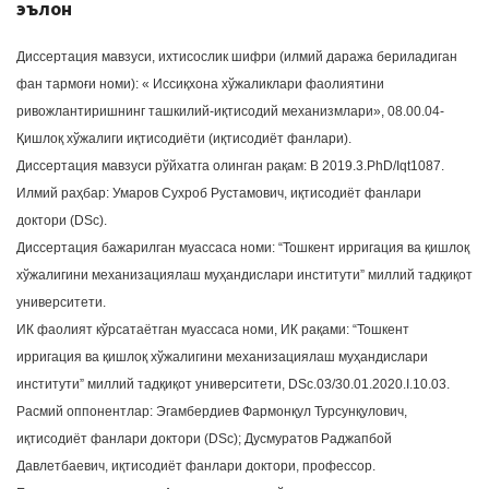
эълон
Диссертация мавзуси, ихтисослик шифри (илмий даража бериладиган
фан тармоғи номи): « Иссиқхона хўжаликлари фаолиятини
ривожлантиришнинг ташкилий-иқтисодий механизмлари», 08.00.04-
Қишлоқ хўжалиги иқтисодиёти (иқтисодиёт фанлари).
Диссертация мавзуси рўйхатга олинган рақам: В 2019.3.PhD/Iqt1087.
Илмий раҳбар: Умаров Сухроб Рустамович, иқтисодиёт фанлари
доктори (DSc).
Диссертация бажарилган муассаса номи: “Тошкент ирригация ва қишлоқ
хўжалигини механизациялаш муҳандислари институти” миллий тадқиқот
университети.
ИК фаолият кўрсатаётган муассаса номи, ИК рақами: “Тошкент
ирригация ва қишлоқ хўжалигини механизациялаш муҳандислари
институти” миллий тадқиқот университети, DSc.03/30.01.2020.I.10.03.
Расмий оппонентлар: Эгамбердиев Фармонқул Турсунқулович,
иқтисодиёт фанлари доктори (DSc); Дусмуратов Раджапбой
Давлетбаевич, иқтисодиёт фанлари доктори, профессор.