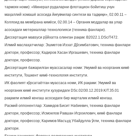
a
тармоғи номи): «Минерал рудаларни флотацион бойитиш учун
t
маҳаллий хомашё асосида йиғувчилар синтези ва тадқиқи», 02.00.11 –
i
Коллоид ва мембрана кимёси, 02.00.14 – Органик моддалар ва улар
o
асосидаги метериаллар технологияси (техника фанлари).
n
Диссертация мавзуси рўйхатга олинган рақам: B2022.1.DSc/Т472.
Илмий маслаҳатчилар: Эшметов Иззат Дўсимбатович, техника фанлари
доктори, профессор; Кадиров Хасан Иргашевич, техника фанлари
доктори, профессор.
Диссертация бажарилган муассасалар номи: Умумий ва ноорганик кимё
институти, Тошкент кимё-технология институти.
ИК фаолият кўрсатаётган муассаса номи, ИК рақами: Умумий ва
ноорганик кимё институти ҳузуридаги DSc.02/30.12.2019.K/T.35.01
рақамли илмий кенгаш асосидаги бир марталик илмий кенгаш.
Расмий оппонентлар: Хамидов Бисит Набиевич, техника фанлари
доктори, профессор; Исмоилов Равшан Исроилович, кимё фанлари
доктори, профессор; Каримов Масъуд Убайдулла ўғли, техника фанлари
доктори.