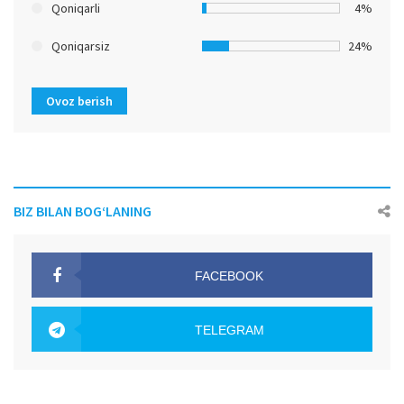
Qoniqarli
4%
Qoniqarsiz
24%
Ovoz berish
BIZ BILAN BOG‘LANING
FACEBOOK
OAK.UZ
TELEGRAM
OAK.UZ