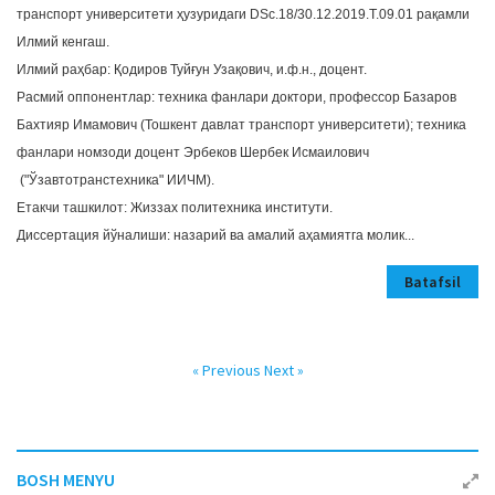
транспорт университети ҳузуридаги DSc.18/30.12.2019.T.09.01 рақамли
Илмий кенгаш.
Илмий раҳбар: Қодиров Туйғун Узақович, и.ф.н., доцент.
Расмий оппонентлар: техника фанлари доктори, профессор Базаров
Бахтияр Имамович (Тошкент давлат транспорт университети); техника
фанлари номзоди доцент Эрбеков Шербек Исмаилович
("Ўзавтотранстехника" ИИЧМ).
Етакчи ташкилот: Жиззах политехника институти.
Диссертация йўналиши: назарий ва амалий аҳамиятга молик...
Batafsil
« Previous
Next »
BOSH MENYU