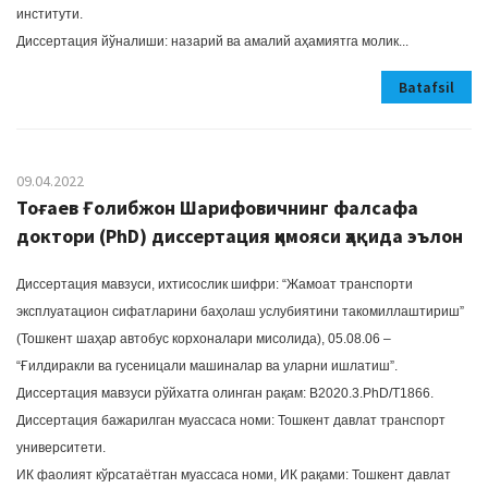
институти.
Диссертация йўналиши: назарий ва амалий аҳамиятга молик...
Batafsil
09.04.2022
Тоғаев Ғолибжон Шарифовичнинг фалсафа
доктори (PhD) диссертация ҳимояси ҳақида эълон
Диссертация мавзуси, ихтисослик шифри: “Жамоат транспорти
эксплуатацион сифатларини баҳолаш услубиятини такомиллаштириш”
(Тошкент шаҳар автобус корхоналари мисолида), 05.08.06 –
“Ғилдиракли ва гусеницали машиналар ва уларни ишлатиш”.
Диссертация мавзуси рўйхатга олинган рақам: В2020.3.PhD/Т1866.
Диссертация бажарилган муассаса номи: Тошкент давлат транспорт
университети.
ИК фаолият кўрсатаётган муассаса номи, ИК рақами: Тошкент давлат