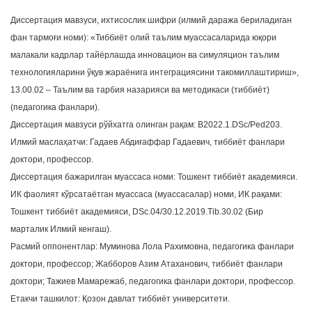
Диссертация мавзуси, ихтисослик шифри (илмий даража бериладиган
фан тармоғи номи): «Тиббиёт олий таълим муассасаларида юқори
малакали кадрлар тайёрлашда инновацион ва симуляцион таълим
технологияларини ўқув жараёнига интеграциясини такомиллаштириш»,
13.00.02 – Таълим ва тарбия назарияси ва методикаси (тиббиёт)
(педагогика фанлари).
Диссертация мавзуси рўйхатга олинган рақам: В2022.1.DSc/Ped203.
Илмий маслаҳатчи: Гадаев Абдиғаффар Гадаевич, тиббиёт фанлари
доктори, профессор.
Диссертация бажарилган муассаса номи: Тошкент тиббиёт академияси.
ИК фаолият кўрсатаётган муассаса (муассасалар) номи, ИК рақами:
Тошкент тиббиёт академияси, DSc.04/30.12.2019.Tib.30.02 (Бир
марталик Илмий кенгаш).
Расмий оппонентлар: Муминова Лола Рахимовна, педагогика фанлари
доктори, профессор; Жабборов Азим Атаханович, тиббиёт фанлари
доктори; Тажиев Мамарежаб, педагогика фанлари доктори, профессор.
Етакчи ташкилот: Қозон давлат тиббиёт университети.