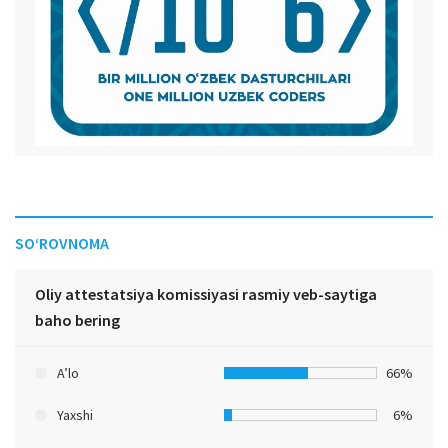
SO‘ROVNOMA
Oliy attestatsiya komissiyasi rasmiy veb-saytiga
baho bering
A’lo
66%
Yaxshi
6%