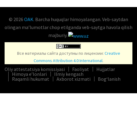
© 2026
OAK
. Barcha huquqlar himoyalangan. Veb-saytdan
olingan maʼlumotlar chop etilganda veb-saytga havola qilish
majburiy.
Все материалы сайта доступны по лицензии:
Creative
Commons Attribution 4.0 International
.
Oliy attestatsiya komissiyasi
Faoliyat
Hujjatlar
Himoya e’lonlari
Ilmiy kengash
Raqamli hukumat
Axborot xizmati
Bog‘lanish