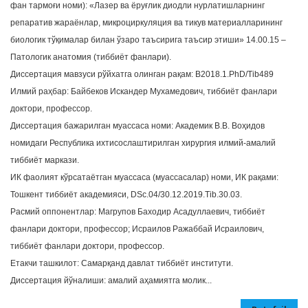
фан тармоғи номи): «Лазер ва ёруғлик диодли нурлатишларнинг
репаратив жараёнлар, микроциркуляция ва тикув материалларининг
биологик тўқималар билан ўзаро таъсирига таъсир этиши» 14.00.15 –
Патологик анатомия (тиббиёт фанлари).
Диссертация мавзуси рўйхатга олинган рақам: B2018.1.PhD/Tib489
Илмий раҳбар: Байбеков Искандер Мухамедович, тиббиёт фанлари
доктори, профессор.
Диссертация бажарилган муассаса номи: Академик В.В. Воҳидов
номидаги Республика ихтисослаштирилган хирургия илмий-амалий
тиббиёт маркази.
ИК фаолият кўрсатаётган муассаса (муассасалар) номи, ИК рақами:
Тошкент тиббиёт академияси, DSc.04/30.12.2019.Tib.30.03.
Расмий оппонентлар: Магрупов Баходир Асадуллаевич, тиббиёт
фанлари доктори, профессор; Исраилов Ражаббай Исраилович,
тиббиёт фанлари доктори, профессор.
Етакчи ташкилот: Самарқанд давлат тиббиёт институти.
Диссертация йўналиши: амалий аҳамиятга молик...