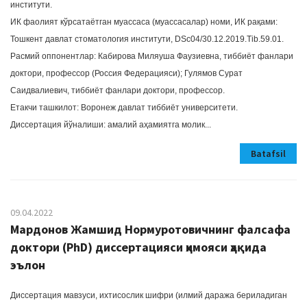
институти.
ИК фаолият кўрсатаётган муассаса (муассасалар) номи, ИК рақами:
Тошкент давлат стоматология институти, DSc04/30.12.2019.Тib.59.01.
Расмий оппонентлар: Кабирова Миляуша Фаузиевна, тиббиёт фанлари
доктори, профессор (Россия Федерацияси); Гулямов Сурат
Саидвалиевич, тиббиёт фанлари доктори, профессор.
Етакчи ташкилот: Воронеж давлат тиббиёт университети.
Диссертация йўналиши: амалий аҳамиятга молик...
Batafsil
09.04.2022
Мардонов Жамшид Нормуротовичнинг фалсафа
доктори (PhD) диссертацияси ҳимояси ҳақида
эълон
Диссертация мавзуси, ихтисослик шифри (илмий даража бериладиган