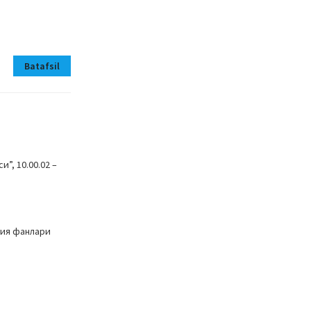
Batafsil
”, 10.00.02 –
гия фанлари