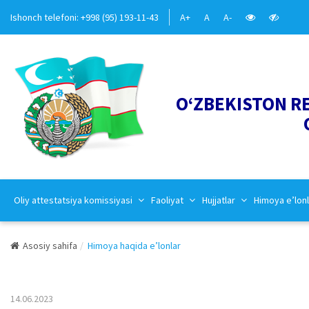
Ishonch telefoni: +998 (95) 193-11-43
A+
A
A-
O‘ZBEKISTON R
Oliy attestatsiya komissiyasi
Faoliyat
Hujjatlar
Himoya e’lonl
Asosiy sahifa
Himoya haqida e’lonlar
14.06.2023