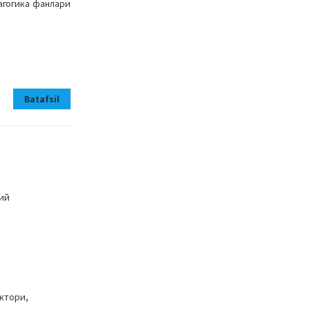
агогика фанлари
Batafsil
ний
ктори,