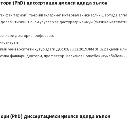
ри (PhD) диссертация ҳимояси ҳақида эълон
н фан тармоғи): “Берилганларнинг интервал аниқмаслик шартида алге
моделлаштириш. Сонли усуллар ва дастурлар мажмуи (физика-математи
фанлари доктори, профессор.
институти.
ллий университети ҳузуридаги ДСc.03/30.12.2019.ФМ.01.02 рақамли ил
атика фанлари доктори, профессор; Калханов Полатбек Жумабайевич,
ри (PhD) диссертацияси ҳимояси ҳақида эълон