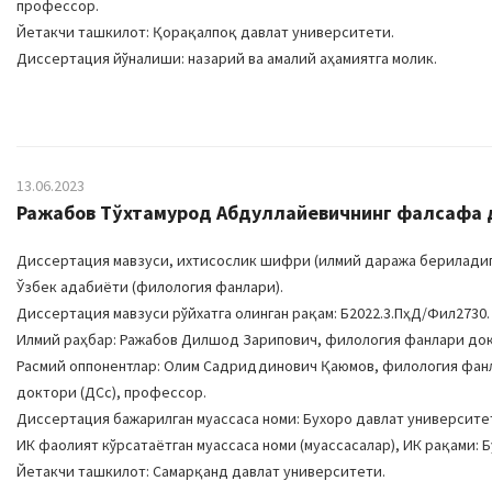
профессор.
Йетакчи ташкилот: Қорақалпоқ давлат университети.
Диссертация йўналиши: назарий ва амалий аҳамиятга молик.
13.06.2023
Ражабов Тўхтамурод Aбдуллайевичнинг фалсафа до
Диссертация мавзуси, ихтисослик шифри (илмий даража бериладиган
Ўзбек адабиёти (филология фанлари).
Диссертация мавзуси рўйхатга олинган рақам: Б2022.3.ПҳД/Фил2730.
Илмий раҳбар: Ражабов Дилшод Зарипович, филология фанлари док
Расмий оппонентлар: Олим Садриддинович Қаюмов, филология фан
доктори (ДСc), профессор.
Диссертация бажарилган муассаса номи: Бухоро давлат университе
ИК фаолият кўрсатаётган муассаса номи (муассасалар), ИК рақами: Б
Йетакчи ташкилот: Самарқанд давлат университети.