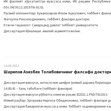
ИК фаолият кўрсатаётган муассаса номи, ИК рақами: Республик
DSc.04/30.12.2019.Tib.62.01.
Расмий оппонентлар: Хужаназаров Илхом Эшкулович, тиббиёт фанла
Фатхулла Рихсиходжаевич, тиббиёт фанлари доктори.
Етакчи ташкилот: Самарқанд давлат тиббиёт университети.
Диссертация йўналиши: амалий аҳамиятга молик.
14.06.2023
Шарипов Азизбек Толибовичнинг фалсафа доктори 
Диссертация мавзуси, ихтисослик шифри (илмий даража бериладига
14.00.41 – Халқ табобати (тиббиёт фанлари).
Диссертация мавзуси рўйхатга олинган рақам: В2021.1.PhD/Tib1813.
Илмий раҳбар: Эргашева Наргиза Обиджоновна, тиббиёт фанлари д
Диссертация бажарилган муассаса номи: Тиббиёт ходимларининг к