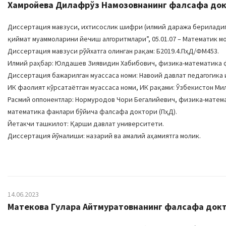
Хамройева Дилафрўз Намозовнанинг фалсафа докто
Диссертация мавзуси, ихтисослик шифри (илмий даража бериладига
қиймат муаммоларини йечиш алгоритмлари”, 05.01.07 – Математик 
Диссертация мавзуси рўйхатга олинган рақам: Б2019.4.ПҳД/ФМ453.
Илмий раҳбар: Юлдашев Зиявидин Хабибович, физика-математика 
Диссертация бажарилган муассаса номи: Навоий давлат педагогика 
ИК фаолият кўрсатаётган муассаса номи, ИК рақами: Ўзбекистон Ми
Расмий оппонентлар: Нормуродов Чори Бегалийевич, физика-матем
математика фанлари бўйича фалсафа доктори (ПҳД).
Йетакчи ташкилот: Қарши давлат университети.
Диссертация йўналиши: назарий ва амалий аҳамиятга молик.
14.06.2023
Матекова Гулара Aйтмуратовнанинг фалсафа докто