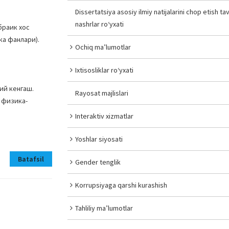
Dissertatsiya asosiy ilmiy natijalarini chop etish tav
nashrlar ro‘yxati
браик хос
ка фанлари).
Ochiq ma’lumotlar
Ixtisosliklar ro‘yxati
мий кенгаш.
Rayosat majlislari
 физика-
Interaktiv xizmatlar
Yoshlar siyosati
Batafsil
Gender tenglik
Korrupsiyaga qarshi kurashish
Tahliliy ma’lumotlar