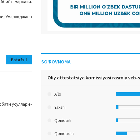
иббиёт маркази.
ри; Умарходжаев
Batafsil
SO‘ROVNOMA
Oliy attestatsiya komissiyasi rasmiy veb-
A’lo
обати усуллари»
Yaxshi
Qoniqarli
Qoniqarsiz