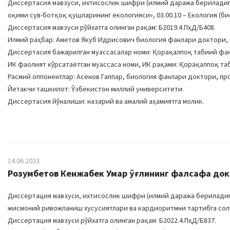
Диссертасия мавзуси, ихтисослик шифри (илмий даража бериладига
оқими сув-ботқоқ қушларининг екологияси», 03.00.10 – Екология (б
Диссертасия мавзуси рўйхатга олинган рақам: Б2019.4.ПҳД/Б408.
Илмий раҳбар: Aметов Якуб Идрисович биология фанлари доктори,
Диссертасия бажарилган муассасалар номи: Қорақалпоқ табиий фа
ИК фаолият кўрсатаётган муассаса номи, ИК рақами: Қорақалпоқ таб
Расмий оппонентлар: Aсенов Гаппар, биология фанлари доктори, п
Йетакчи ташкилот: Ўзбекистон миллий университети.
Диссертасия йўналиши: назарий ва амалий аҳамиятга молик.
14.06.2023
Розумбетов Кенжабек Умар ўғлининг фалсафа докто
Диссертация мавзуси, ихтисослик шифри (илмий даража бериладига
жисмоний ривожланиш хусусиятлари ва кардиоритмни тартибга солиш
Диссертация мавзуси рўйхатга олинган рақам: Б2022.4.ПҳД/Б837.