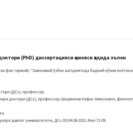
ктори (PhD) диссертацияси ҳимояси ҳақида эълон
 фан тармоғи): “Замонавий ўзбек шеъриятида бадиий кўчим поетикаси
тори (ДСc), профессор.
лари доктори (ДСc), профессор; Шодмонов Нафас Намозович, филоло
ти.
ухоро давлат университети, ДСс.03/04.06.2021.Фил.72.09.