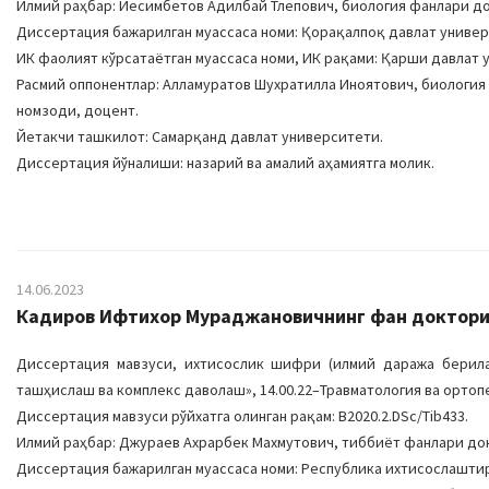
Илмий раҳбар: Йесимбетов Aдилбай Тлепович, биология фанлари до
Диссертация бажарилган муассаса номи: Қорақалпоқ давлат универ
ИК фаолият кўрсатаётган муассаса номи, ИК рақами: Қарши давлат ун
Расмий оппонентлар: Aлламуратов Шухратилла Иноятович, биологи
номзоди, доцент.
Йетакчи ташкилот: Самарқанд давлат университети.
Диссертация йўналиши: назарий ва амалий аҳамиятга молик.
14.06.2023
Кадиров Ифтихор Мураджановичнинг фан доктори (
Диссертация мавзуси, ихтисослик шифри (илмий даража берилад
ташҳислаш ва комплекс даволаш», 14.00.22–Травматология ва ортоп
Диссертация мавзуси рўйхатга олинган рақам: В2020.2.DSc/Tib433.
Илмий раҳбар: Джураев Ахрарбек Махмутович, тиббиёт фанлари до
Диссертация бажарилган муассаса номи: Республика ихтисослаштир