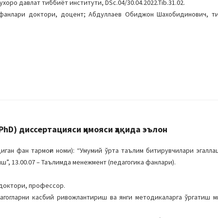
хоро давлат тиббиёт институти, DSc.04/30.04.2022.Tib.31.02.
 фанлари доктори, доцент; Абдуллаев Обиджон Шахобидинович, т
hD) диссертацияси ҳимояси ҳақида эълон
ган фан тармоғи номи): “Умумий ўрта таълим битирувчилари эгалла
, 13.00.07 – Таълимда менежмент (педагогика фанлари).
доктори, профессор.
дагогларни касбий ривожлантириш ва янги методикаларга ўргатиш 