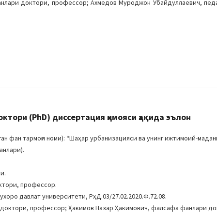
фанлари доктори, профессор; Ахмедов Муроджон Убайдуллаевич, пед
тори (PhD) диссертация ҳимояси ҳақида эълон
н фан тармоғи номи): “Шаҳар урбанизацияси ва унинг ижтимоий-мада
анлари).
и.
ктори, профессор.
ухоро давлат университети, РҳД.03/27.02.2020.Ф.72.08.
 доктори, профессор; Ҳакимов Назар Ҳакимович, фалсафа фанлари до