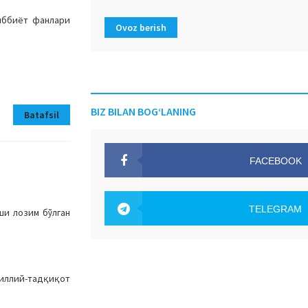
иббиёт фанлари
Ovoz berish
BIZ BILAN BOG‘LANING
Batafsil
FACEBOOK
OAK.UZ
TELEGRAM
ши лозим бўлган
OAK.UZ
миллий-тадқиқот