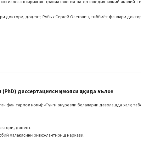
а ихтисослаштирилган травматология ва ортопедия илмий-амалий т
ри доктори, доцент; Рябых Сергей Олегович, тиббиёт фанлари докто
(PhD) диссертацияси ҳимояси ҳақида эълон
н фан тармоғи номи): «Тунги энурезли болаларни даволашда халқ таб
октори, доцент.
асбий малакасини ривожлантириш маркази.