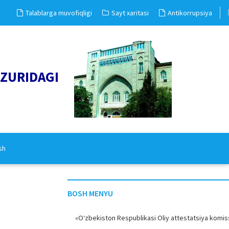
Talablarga muvofiqligi
Sayt xaritasi
Antikorrupsiya
UZURIDAGI
sh
BOSH MENYU
«O‘zbekiston Respublikasi Oliy attestatsiya komiss