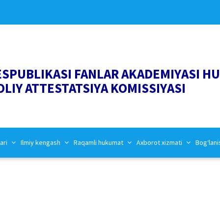
ESPUBLIKASI FANLAR AKADEMIYASI H
OLIY ATTESTATSIYA KOMISSIYASI
ari
Ilmiy kengash
Raqamli hukumat
Axborot xizmati
Bog‘lani