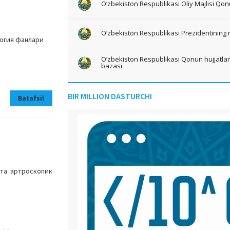
O‘zbekiston Respublikasi Oliy Majlisi Qon
O‘zbekiston Respublikasi Prezidentining 
логия фанлари
O‘zbekiston Respublikasi Qonun hujjatlari 
bazasi
BIR MILLION DASTURCHI
Batafsil
рта артроскопик