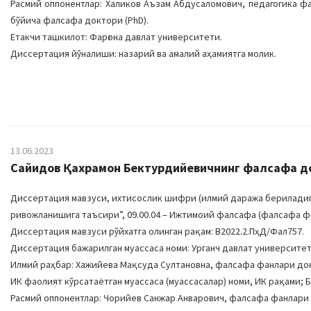
Расмий оппонентлар: Халиков Аъзам Абдусаломович, педагогика 
бўйича фалсафа доктори (PhD).
Етакчи ташкилот: Фарғона давлат университети.
Диссертация йўналиши: назарий ва амалий аҳамиятга молик.
13.06.2023
Сайидов Қахрамон Бектурдийевичнинг фалсафа док
Диссертация мавзуси, ихтисослик шифри (илмий даража бериладига
ривожланишига таъсири”, 09.00.04 – Ижтимоий фалсафа (фалсафа ф
Диссертация мавзуси рўйхатга олинган рақам: В2022.2.ПҳД/Фал757.
Диссертация бажарилган муассаса номи: Урганч давлат университет
Илмий раҳбар: Хажийева Мақсуда Султановна, фалсафа фанлари до
ИК фаолият кўрсатаётган муассаса (муассасалар) номи, ИК рақами; Б
Расмий оппонентлар: Чорийев Санжар Aнварович, фалсафа фанлари