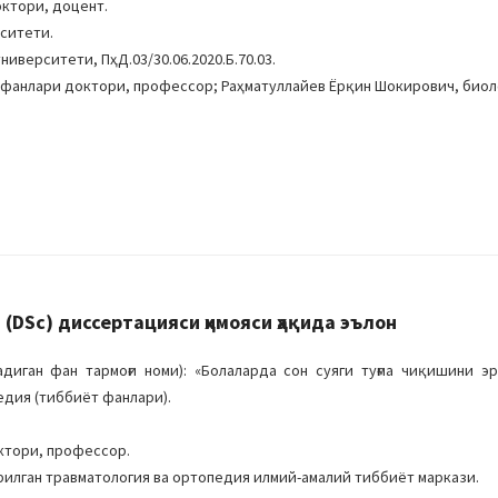
ктори, доцент.
ситети.
иверситети, ПҳД.03/30.06.2020.Б.70.03.
я фанлари доктори, профессор; Раҳматуллайев Ёрқин Шокирович, био
DSc) диссертацияси ҳимояси ҳақида эълон
иган фан тармоғи номи): «Болаларда сон суяги туғма чиқишини э
едия (тиббиёт фанлари).
ктори, профессор.
илган травматология ва ортопедия илмий-амалий тиббиёт маркази.