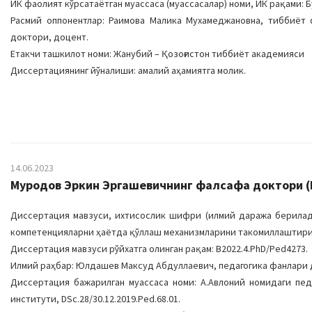
ИК фаолият кўрсатаётган муассаса (муассасалар) номи, ИК рақами: Бу
Расмий оппонентлар: Раимова Малика Мухамеджановна, тиббиёт
доктори, доцент.
Етакчи ташкилот номи: Жанубий – Қозоғистон тиббиёт академияси
Диссертациянинг йўналиши: амалий аҳамиятга молик.
14.06.2023
Муродов Эркин Эргашевичнинг фалсафа доктори (Р
Диссертация мавзуси, ихтисослик шифри (илмий даража берилади
компетенцияларни ҳаётда қўллаш механизмларини такомиллаштириш”
Диссертация мавзуси рўйхатга олинган рақам: В2022.4.PhD/Ped4273.
Илмий раҳбар: Юлдашев Максуд Абдуллаевич, педагогика фанлари 
Диссертация бажарилган муассаса номи: А.Авлоний номидаги пе
институти, DSc.28/30.12.2019.Ped.68.01.