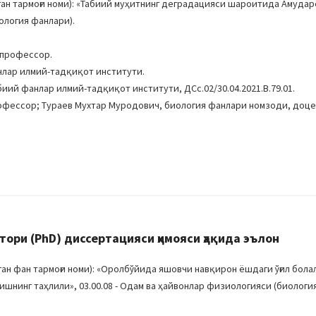
н тармоғи номи): «Табиий муҳитнинг деградацияси шароитида Aмудар
иология фанлари).
 профессор.
нлар илмий-тадқиқот институти.
иий фанлар илмий-тадқиқот институти, ДСc.02/30.04.2021.В.79.01.
рофессор; Тураев Мухтар Муродович, биология фанлари номзоди, доце
ри (PhD) диссертацияси ҳимояси ҳақида эълон
н фан тармоғи номи): «Оролбўйида яшовчи навқирон ëшдаги ўғил бола
нинг таҳлили», 03.00.08 - Одам ва ҳайвонлар физиологияси (биология