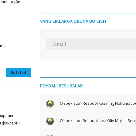
ёнинг қуйи
YANGILIKLARGA OBUNA BO‘LISH
нт.
Batafsil
FOYDALI RESURSLAR
O‘zbekiston Respublikasining Hukumat po
ларнинг
O‘zbekiston Respublikasi Oliy Majlisi Sena
 фанлари).