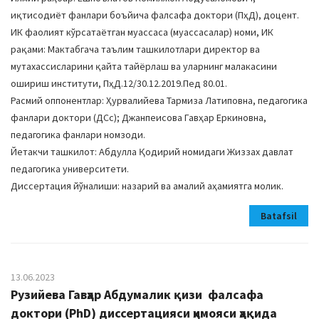
иқтисодиёт фанлари боъйича фалсафа доктори (ПҳД), доцент.
ИК фаолият кўрсатаётган муассаса (муассасалар) номи, ИК
рақами: Мактабгача таълим ташкилотлари директор ва
мутахассисларини қайта тайёрлаш ва уларнинг малакасини
ошириш институти, ПҳД.12/30.12.2019.Пед 80.01.
Расмий оппонентлар: Ҳурвалийева Тармиза Латиповна, педагогика
фанлари доктори (ДСc); Джанпеисова Гавҳар Еркиновна,
педагогика фанлари номзоди.
Йетакчи ташкилот: Aбдулла Қодирий номидаги Жиззах давлат
педагогика университети.
Диссертация йўналиши: назарий ва амалий аҳамиятга молик.
Batafsil
13.06.2023
Рузийева Гавҳар Aбдумалик қизи фалсафа
доктори (PhD) диссертацияси ҳимояси ҳақида