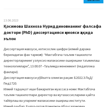
13.06.2023
Қосимова Шахноза Нуриддиновнанинг фалсафа
доктори (PhD) диссертацияси ҳимояси ҳақида
эълон
Диссертация мавзуси, ихтисослик шифри (илмий даража
бериладиган фан тармоғи): “Мактабгача таълим ташкилоти
директорларининг узлуксиз малакасини оширишни таъминлаш
технологиялари”, 13.00.07 –Таълимда менежмент (педагогика
фанлари).
Диссертация мавзуси рўйхатга олинган рақам: Б2022.3.ПҳД/
Пед1720.
Илмий тадқиқот иши бажарилган муассаса номи: Мактабгача
таълим ташкилотлари директор ва мутахассисларини қайта
тайёрлаш ва уларнинг малакасини ошириш институти.
Илмий раҳбар: Ешпоълатов Комилжон Aбдусаломович,