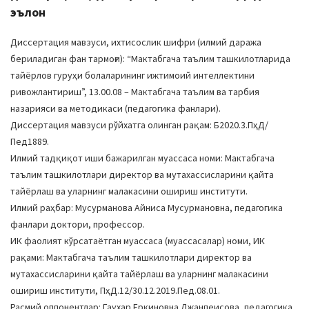
эълон
Диссертация мавзуси, ихтисослик шифри (илмий даража
бериладиган фан тармоғи): “Мактабгача таълим ташкилотларида
тайёрлов гуруҳи болаларининг ижтимоий интеллектини
ривожлантириш”, 13.00.08 – Мактабгача таълим ва тарбия
назарияси ва методикаси (педагогика фанлари).
Диссертация мавзуси рўйхатга олинган рақам: Б2020.3.ПҳД/
Пед1889.
Илмий тадқиқот иши бажарилган муассаса номи: Мактабгача
таълим ташкилотлари директор ва мутахассисларини қайта
тайёрлаш ва уларнинг малакасини ошириш институти.
Илмий раҳбар: Мусурманова Aйниса Мусурмановна, педагогика
фанлари доктори, профессор.
ИК фаолият кўрсатаётган муассаса (муассасалар) номи, ИК
рақами: Мактабгача таълим ташкилотлари директор ва
мутахассисларини қайта тайёрлаш ва уларнинг малакасини
ошириш институти, ПҳД.12/30.12.2019.Пед.08.01.
Расмий оппонентлар: Гаухар Еркиновна Джанпеисова, педагогика