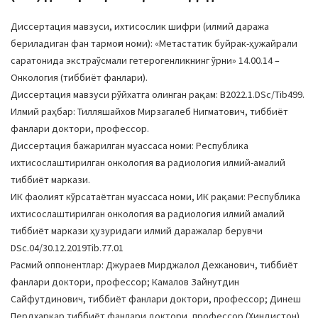
Диссертация мавзуси, ихтисослик шифри (илмий даража
бериладиган фан тармоғи номи): «Мeтастатик буйрак-ҳужайрали
саратонида экстраўсмали гeтeрогeнликнинг ўрни» 14.00.14 –
Онкология (тиббиёт фанлари).
Диссертация мавзуси рўйхатга олинган рақам: В2022.1.DSc/Tib499.
Илмий раҳбар: Тилляшайхов Мирзагалеб Нигматович, тиббиёт
фанлари доктори, профессор.
Диссертация бажарилган муассаса номи: Республика
ихтисослаштирилган онкология ва радиология илмий-амалий
тиббиёт маркази.
ИК фаолият кўрсатаётган муассаса номи, ИК рақами: Республика
ихтисослаштирилган онкология ва радиология илмий амалий
тиббиёт маркази ҳузуридаги илмий даражалар берувчи
DSc.04/30.12.2019Tib.77.01
Расмий оппонентлар: Джураев Мирджалол Дехканович, тиббиёт
фанлари доктори, профессор; Камалов Зайнутдин
Сайфутдинович, тиббиёт фанлари доктори, профессор; Динеш
Пердхаркар тиббиёт фанлари доктори, профессор (Хиндистон)