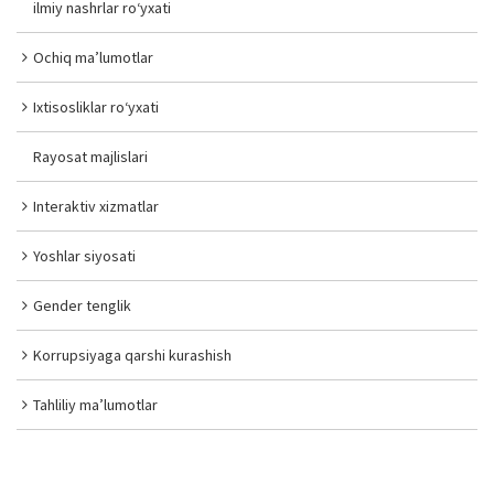
ilmiy nashrlar ro‘yxati
Ochiq ma’lumotlar
Ixtisosliklar ro‘yxati
Rayosat majlislari
Interaktiv xizmatlar
Yoshlar siyosati
Gender tenglik
Korrupsiyaga qarshi kurashish
Tahliliy ma’lumotlar