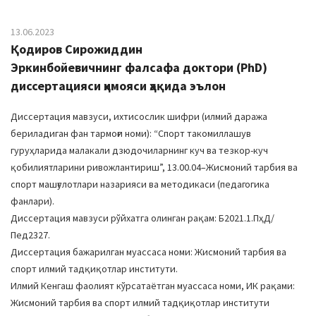
13.06.2023
Қодиров Сирожиддин
Эркинбойевичнинг фалсафа доктори (PhD)
диссертацияси ҳимояси ҳақида эълон
Диссертация мавзуси, ихтисослик шифри (илмий даража
бериладиган фан тармоғи номи): “Спорт такомиллашув
гуруҳларида малакали дзюдочиларнинг куч ва тезкор-куч
қобилиятларини ривожлантириш”, 13.00.04–Жисмоний тарбия ва
спорт машғулотлари назарияси ва методикаси (педагогика
фанлари).
Диссертация мавзуси рўйхатга олинган рақам: Б2021.1.ПҳД/
Пед2327.
Диссертация бажарилган муассаса номи: Жисмоний тарбия ва
спорт илмий тадқиқотлар институти.
Илмий Кенгаш фаолият кўрсатаётган муассаса номи, ИК рақами:
Жисмоний тарбия ва спорт илмий тадқиқотлар институти