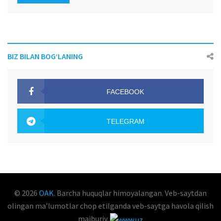
BIZ BILAN BOG‘LANING
FACEBOOK
OAK.UZ
TELEGRAM
OAK.UZ
© 2026
OAK
. Barcha huquqlar himoyalangan. Veb-saytdan
olingan maʼlumotlar chop etilganda veb-saytga havola qilish
majburiy.