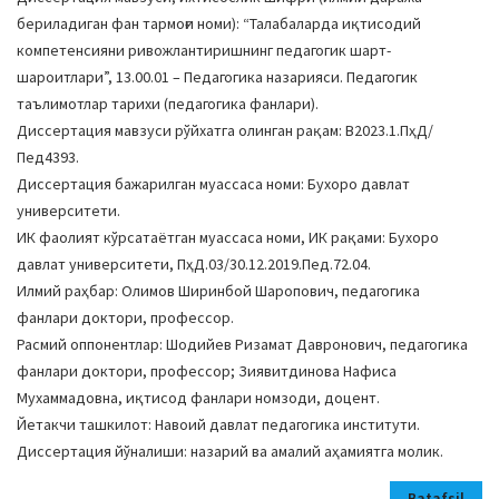
бериладиган фан тармоғи номи): “Талабаларда иқтисодий
компетенсияни ривожлантиришнинг педагогик шарт-
шароитлари”, 13.00.01 – Педагогика назарияси. Педагогик
таълимотлар тарихи (педагогика фанлари).
Диссертация мавзуси рўйхатга олинган рақам: В2023.1.ПҳД/
Пед4393.
Диссертация бажарилган муассаса номи: Бухоро давлат
университети.
ИК фаолият кўрсатаётган муассаса номи, ИК рақами: Бухоро
давлат университети, ПҳД.03/30.12.2019.Пед.72.04.
Илмий раҳбар: Олимов Ширинбой Шаропович, педагогика
фанлари доктори, профессор.
Расмий оппонентлар: Шодийев Ризамат Давронович, педагогика
фанлари доктори, профессор; Зиявитдинова Нафиса
Мухаммадовна, иқтисод фанлари номзоди, доцент.
Йетакчи ташкилот: Навоий давлат педагогика институти.
Диссертация йўналиши: назарий ва амалий аҳамиятга молик.
Batafsil