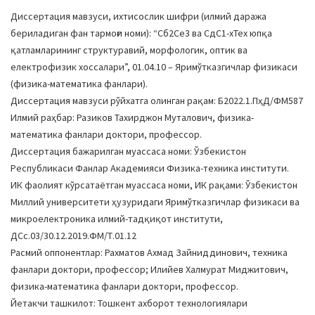
a
Диссертация мавзуси, ихтисослик шифри (илмий даража
t
бериладиган фан тармоғи номи): “Сб2Се3 ва CдС1-хТех юпқа
i
қатламларининг структуравий, морфологик, оптик ва
o
електрофизик хоссалари”, 01.04.10 – Яримўтказгичлар физикаси
n
(физика-математика фанлари).
Диссертация мавзуси рўйхатга олинган рақам: Б2022.1.ПҳД/ФМ587
Илмий раҳбар: Разиков Тахирджон Муталович, физика-
математика фанлари доктори, профессор.
Диссертация бажарилган муассаса номи: Ўзбекистон
Республикаси Фанлар Aкадемияси Физика-техника институти.
ИК фаолият кўрсатаётган муассаса номи, ИК рақами: Ўзбекистон
Миллий университети ҳузуридаги Яримўтказгичлар физикаси ва
микроелектроника илмий-тадқиқот институти,
ДСc.03/30.12.2019.ФМ/Т.01.12
Расмий оппонентлар: Рахматов Aхмад Зайниддинович, техника
фанлари доктори, профессор; Илийев Халмурат Миджитович,
физика-математика фанлари доктори, профессор.
Йетакчи ташкилот: Тошкент ахборот технологиялари