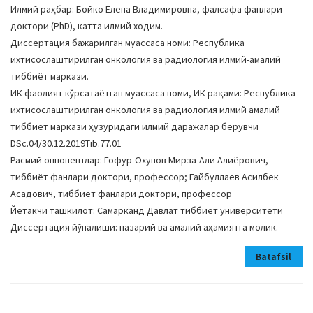
Илмий раҳбар: Бойко Елена Владимировна, фалсафа фанлари
доктори (PhD), катта илмий ходим.
Диссертация бажарилган муассаса номи: Республика
ихтисослаштирилган онкология ва радиология илмий-амалий
тиббиёт маркази.
ИК фаолият кўрсатаётган муассаса номи, ИК рақами: Республика
ихтисослаштирилган онкология ва радиология илмий амалий
тиббиёт маркази ҳузуридаги илмий даражалар берувчи
DSc.04/30.12.2019Tib.77.01
Расмий оппонентлар: Гофур-Охунов Мирза-Али Алиёрович,
тиббиёт фанлари доктори, профессор; Гайбуллаев Асилбек
Асадович, тиббиёт фанлари доктори, профессор
Йетакчи ташкилот: Самарканд Давлат тиббиёт университети
Диссертация йўналиши: назарий ва амалий аҳамиятга молик.
Batafsil