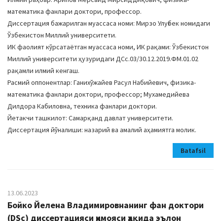
математика фанлари доктори, профессор.
Диссертация бажарилган муассаса номи: Мирзо Улуғбек номидаги
Ўзбекистон Миллий университети.
ИК фаолият кўрсатаётган муассаса номи, ИК рақами: Ўзбекистон
Миллий университети ҳузуридаги ДСc.03/30.12.2019.ФМ.01.02
рақамли илмий кенгаш.
Расмий оппонентлар: Ганихўжайев Расул Набийевич, физика-
математика фанлари доктори, профессор; Мухамедийева
Дилдора Кабиловна, техника фанлари доктори.
Йетакчи ташкилот: Самарқанд давлат университети.
Диссертация йўналиши: назарий ва амалий аҳамиятга молик.
Batafsil
13.06.2023
Бойко Йелена Владимировнанинг фан доктори
(DSc) диссертацияси ҳимояси ҳақида эълон