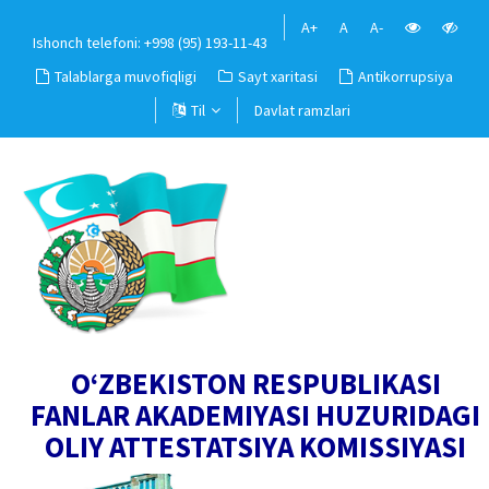
A+
A
A-
Ishonch telefoni: +998 (95) 193-11-43
Talablarga muvofiqligi
Sayt xaritasi
Antikorrupsiya
Til
Davlat ramzlari
O‘ZBEKISTON RESPUBLIKASI
FANLAR AKADEMIYASI HUZURIDAGI
OLIY ATTESTATSIYA KOMISSIYASI