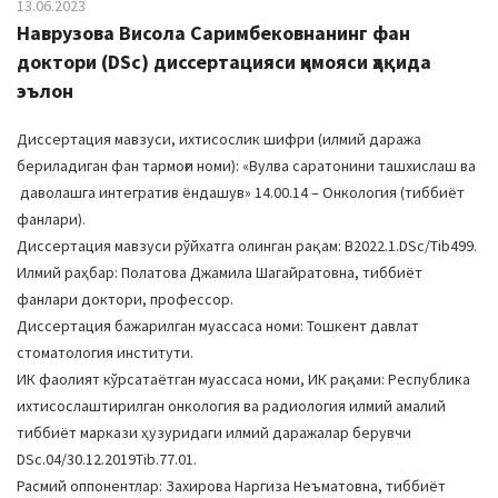
13.06.2023
Наврузова Висола Саримбековнанинг фан
доктори (DSc) диссертацияси ҳимояси ҳақида
эълон
Диссертация мавзуси, ихтисослик шифри (илмий даража
бериладиган фан тармоғи номи): «Вулва саратонини ташхислаш ва
даволашга интегратив ёндашув» 14.00.14 – Онкология (тиббиёт
фанлари).
Диссертация мавзуси рўйхатга олинган рақам: В2022.1.DSc/Tib499.
Илмий раҳбар: Полатова Джамила Шагайратовна, тиббиёт
фанлари доктори, профессор.
Диссертация бажарилган муассаса номи: Тошкент давлат
стоматология институти.
ИК фаолият кўрсатаётган муассаса номи, ИК рақами: Республика
ихтисослаштирилган онкология ва радиология илмий амалий
тиббиёт маркази ҳузуридаги илмий даражалар берувчи
DSc.04/30.12.2019Tib.77.01.
Расмий оппонентлар: Захирова Наргиза Неъматовна, тиббиёт