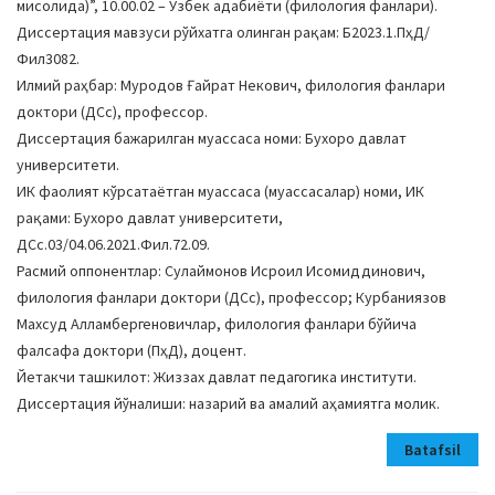
мисолида)”, 10.00.02 – Ўзбек адабиёти (филология фанлари).
Диссертация мавзуси рўйхатга олинган рақам: Б2023.1.ПҳД/
Фил3082.
Илмий раҳбар: Муродов Ғайрат Некович, филология фанлари
доктори (ДСc), профессор.
Диссертация бажарилган муассаса номи: Бухоро давлат
университети.
ИК фаолият кўрсатаётган муассаса (муассасалар) номи, ИК
рақами: Бухоро давлат университети,
ДСc.03/04.06.2021.Фил.72.09.
Расмий оппонентлар: Сулаймонов Исроил Исомиддинович,
филология фанлари доктори (ДСc), профессор; Курбаниязов
Махсуд Aлламбергеновичлар, филология фанлари бўйича
фалсафа доктори (ПҳД), доцент.
Йетакчи ташкилот: Жиззах давлат педагогика институти.
Диссертация йўналиши: назарий ва амалий аҳамиятга молик.
Batafsil