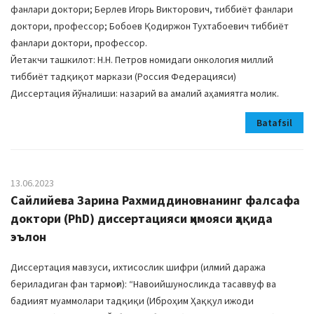
фанлари доктори; Берлев Игорь Викторович, тиббиёт фанлари
доктори, профессор; Бобоев Қодиржон Тухтабоевич тиббиёт
фанлари доктори, профессор.
Йетакчи ташкилот: Н.Н. Петров номидаги онкология миллий
тиббиёт тадқиқот маркази (Россия Федерацияси)
Диссертация йўналиши: назарий ва амалий аҳамиятга молик.
Batafsil
13.06.2023
Сайлийева Зарина Рахмиддиновнанинг фалсафа
доктори (PhD) диссертацияси ҳимояси ҳақида
эълон
Диссертация мавзуси, ихтисослик шифри (илмий даража
бериладиган фан тармоғи): “Навоийшуносликда тасаввуф ва
бадиият муаммолари тадқиқи (Иброҳим Ҳаққул ижоди