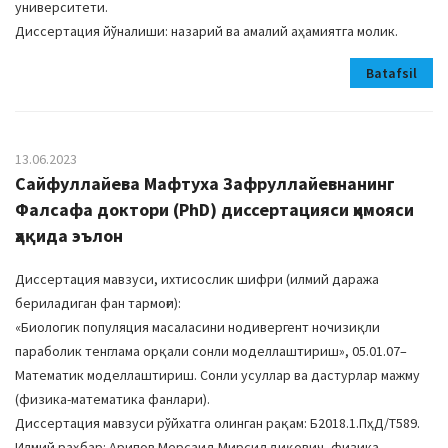
университети.
Диссертация йўналиши: назарий ва амалий аҳамиятга молик.
Batafsil
13.06.2023
Сайфуллайева Мафтуха Зафруллайевнанинг
Фалсафа доктори (PhD) диссертацияси ҳимояси
ҳақида эълон
Диссертация мавзуси, ихтисослик шифри (илмий даража
бериладиган фан тармоғи):
«Биологик популяция масаласини нодивергент ночизиқли
параболик тенглама орқали сонли моделлаштириш», 05.01.07–
Математик моделлаштириш. Сонли усуллар ва дастурлар мажму
(физика-математика фанлари).
Диссертация мавзуси рўйхатга олинган рақам: Б2018.1.ПҳД/Т589.
Илмий раҳбар: Aрипов Мерсаид Мирсиддиқович, физика-