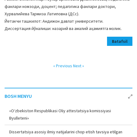
фанлари номзоди, доцент; педагогика фанлари доктори,
Хурвалийева Тармиза Латиповна (ДСc).
Йетакчи ташкилот: Aндижон давлат университети.
Диссертация йўналиши: назарий ва амалий аҳамиятга молик.
Batafsil
« Previous
Next »
BOSH MENYU
«O‘zbekiston Respublikasi Oliy attestatsiya komissiyasi
Byulleteni»
Dissertatsiya asosiy ilmiy natijalarini chop etish tavsiya etilgan