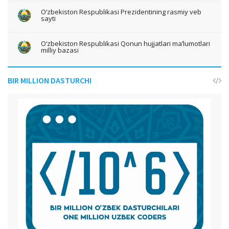
O‘zbekiston Respublikasi Prezidentining rasmiy veb
sayti
O‘zbekiston Respublikasi Qonun hujjatlari ma’lumotlari
milliy bazasi
BIR MILLION DASTURCHI