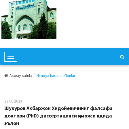
T
o
g
Asosiy sahifa
Himoya haqida e’lonlar
g
l
e
N
13.06.2023
a
Шукуров Aкбаржон Хидойевичнинг фалсафа
v
доктори (PhD) диссертацияси ҳимояси ҳақида
i
эълон
g