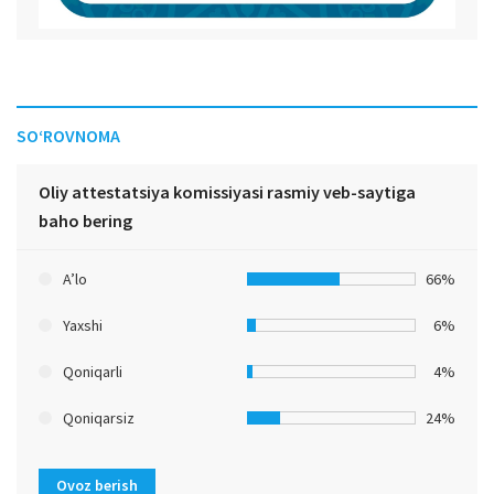
SO‘ROVNOMA
Oliy attestatsiya komissiyasi rasmiy veb-saytiga
baho bering
A’lo
66%
Yaxshi
6%
Qoniqarli
4%
Qoniqarsiz
24%
Ovoz berish