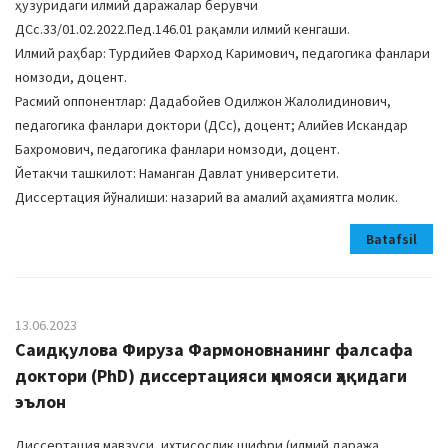
ҳузуридаги илмий даражалар берувчи
ДСc.33/01.02.2022.Пед.146.01 рақамли илмий кенгаши.
Илмий раҳбар: Турдийев Фарход Каримович, педагогика фанлари
номзоди, доцент.
Расмий оппонентлар: Дадабойев Одилжон Жалолидинович,
педагогика фанлари доктори (ДСc), доцент; Aлийев Искандар
Бахромович, педагогика фанлари номзоди, доцент.
Йетакчи ташкилот: Наманган Давлат университети.
Диссертация йўналиши: назарий ва амалий аҳамиятга молик.
Batafsil
13.06.2023
Саидқулова Фируза Фармоновнанинг фалсафа
доктори (PhD) диссертацияси ҳимояси ҳақидаги
эълон
Диссертация мавзуси, ихтисослик шифри (илмий даража