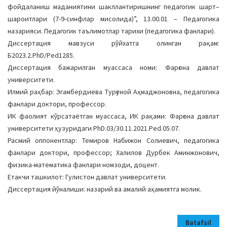
фойдаланиш маданиятини шакллантиришнинг педагогик шарт–
шароитлари (7-9-синфлар мисолида)”, 13.00.01 – Педагогика
назарияси. Педагогик таълимотлар тарихи (педагогика фанлари).
Диссертация мавзуси рўйхатга олинган рақам:
Б2023.2.PhD/Ped1285.
Диссертация бажарилган муассаса номи: Фарғона давлат
университети.
Илмий раҳбар: Эгамбердиева Турғуной Аҳмаджоновна, педагогика
фанлари доктори, профессор.
ИК фаолият кўрсатаётган муассаса, ИК рақами: Фарғона давлат
университети ҳузуридаги PhD.03/30.11.2021.Ped.05.07.
Расмий оппонентлар: Темиров Набижон Солиевич, педагогика
фанлари доктори, профессор; Халилов Дурбек Аминжонович,
физика-математика фанлари номзоди, доцент.
Етакчи ташкилот: Гулистон давлат университети.
Диссертация йўналиши: назарий ва амалий аҳамиятга молик.
Batafsil