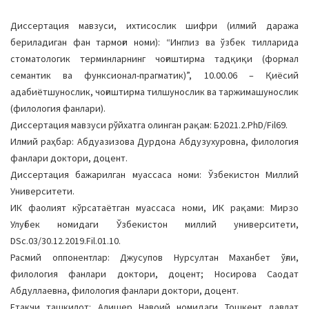
Диссертация мавзуси, ихтисослик шифри (илмий даража
бериладиган фан тармоғи номи): “Инглиз ва ўзбек тилларида
стоматологик терминларнинг чоғиштирма тадқиқи (формал
семантик ва функсионал-прагматик)”, 10.00.06 – Қиёсий
адабиётшунослик, чоғиштирма тилшунослик ва таржимашунослик
(филология фанлари).
Диссертация мавзуси рўйхатга олинган рақам: Б2021.2.PhD/Fil69.
Илмий раҳбар: Абдуазизова Дурдона Абдузухуровна, филология
фанлари доктори, доцент.
Диссертация бажарилган муассаса номи: Ўзбекистон Миллий
Университети.
ИК фаолият кўрсатаётган муассаса номи, ИК рақами: Мирзо
Улуғбек номидаги Ўзбекистон миллий университети,
DSc.03/30.12.2019.Fil.01.10.
Расмий оппонентлар: Джусупов Нурсултан Маханбет ўғли,
филология фанлари доктори, доцент; Носирова Саодат
Абдуллаевна, филология фанлари доктори, доцент.
Етакчи ташкилот: Алишер Навоий номидаги Тошкент давлат