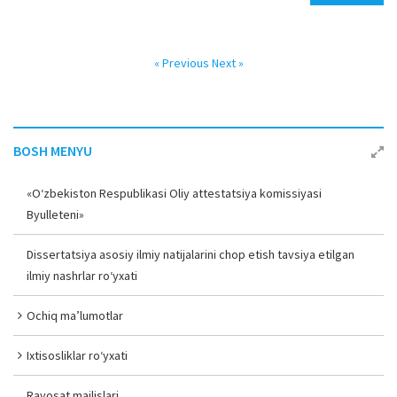
« Previous
Next »
BOSH MENYU
«O‘zbekiston Respublikasi Oliy attestatsiya komissiyasi
Byulleteni»
Dissertatsiya asosiy ilmiy natijalarini chop etish tavsiya etilgan
ilmiy nashrlar ro‘yxati
Ochiq ma’lumotlar
Ixtisosliklar ro‘yxati
Rayosat majlislari