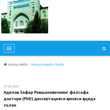
T
o
g
Asosiy sahifa
Himoya haqida e’lonlar
g
l
e
N
27.06.2023
a
Адилов Зафар Равшановичнинг фалсафа
v
доктори (PhD) диссертацияси ҳимояси ҳақида
i
эълон
g