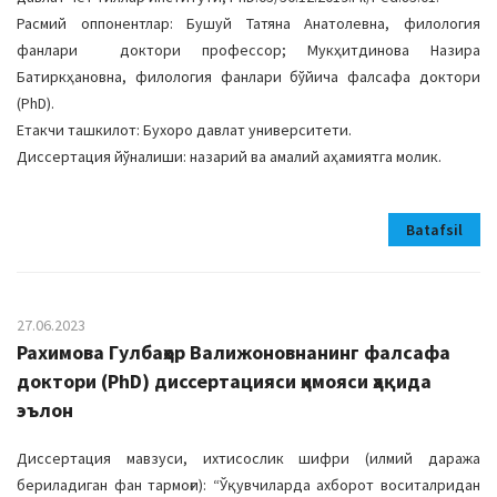
Расмий оппонентлар: Бушуй Татяна Анатолевна, филология
фанлари доктори профессор; Мукҳитдинова Назира
Батиркҳановна, филология фанлари бўйича фалсафа доктори
(PhD).
Етакчи ташкилот: Бухоро давлат университети.
Диссертация йўналиши: назарий ва амалий аҳамиятга молик.
Batafsil
27.06.2023
Рахимова Гулбаҳор Валижоновнанинг фалсафа
доктори (PhD) диссертацияси ҳимояси ҳақида
эълон
Диссертация мавзуси, ихтисослик шифри (илмий даража
бериладиган фан тармоғи): “Ўқувчиларда ахборот воситалридан