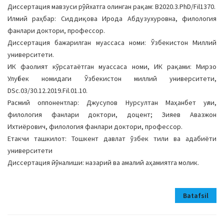
Диссертация мавзуси рўйхатга олинган рақам: B2020.3.PhD/Fil1370.
Илмий раҳбар: Сиддиқова Ирода Абдузухуровна, филология
фанлари доктори, профессор.
Диссертация бажарилган муассаса номи: Ўзбекистон Миллий
университети.
ИК фаолият кўрсатаётган муассаса номи, ИК рақами: Мирзо
Улуғбек номидаги Ўзбекистон миллий университети,
DSc.03/30.12.2019.Fil.01.10.
Расмий оппонентлар: Джусупов Нурсултан Маҳанбет уғли,
филология фанлари доктори, доцент; Зияев Авазжон
Ихтиёрович, филология фанлари доктори, профессор.
Етакчи ташкилот: Тошкент давлат ўзбек тили ва адабиёти
университети
Диссертация йўналиши: назарий ва амалий аҳамиятга молик.
Batafsil