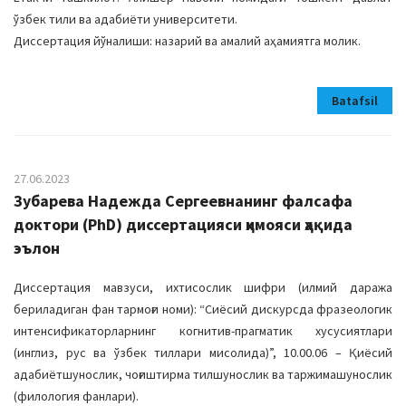
ўзбек тили ва адабиёти университети.
Диссертация йўналиши: назарий ва амалий аҳамиятга молик.
Batafsil
27.06.2023
Зубарева Надежда Сергеевнанинг фалсафа
доктори (PhD) диссертацияси ҳимояси ҳақида
эълон
Диссертация мавзуси, ихтисослик шифри (илмий даража
бериладиган фан тармоғи номи): “Сиёсий дискурсда фразеологик
интенсификаторларнинг когнитив-прагматик хусусиятлари
(инглиз, рус ва ўзбек тиллари мисолида)”, 10.00.06 – Қиёсий
адабиётшунослик, чоғиштирма тилшунослик ва таржимашунослик
(филология фанлари).