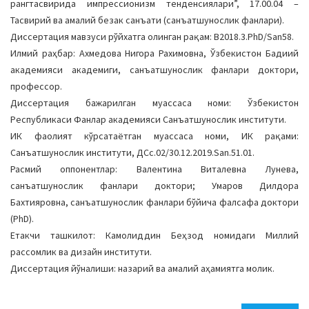
рангтасвирида импрессионизм тенденсиялари”, 17.00.04 –
Тасвирий ва амалий безак санъати (санъатшунослик фанлари).
Диссертация мавзуси рўйхатга олинган рақам: B2018.3.PhD/San58.
Илмий раҳбар: Ахмедова Нигора Рахимовна, Ўзбекистон Бадиий
академияси академиги, санъатшунослик фанлари доктори,
профессор.
Диссертация бажарилган муассаса номи: Ўзбекистон
Республикаси Фанлар академияси Санъатшунослик институти.
ИК фаолият кўрсатаётган муассаса номи, ИК рақами:
Санъатшунослик институти, ДСc.02/30.12.2019.San.51.01.
Расмий оппонентлар: Валентина Виталевна Лунева,
санъатшунослик фанлари доктори; Умаров Дилдора
Бахтияровна, санъатшунослик фанлари бўйича фалсафа доктори
(PhD).
Етакчи ташкилот: Камолиддин Беҳзод номидаги Миллий
рассомлик ва дизайн институти.
Диссертация йўналиши: назарий ва амалий аҳамиятга молик.