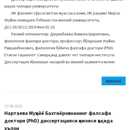
жаҳон тиллари университети.
ИК фаолият кўрсатаётган муассаса номи, ИК рақами: Мирзо
Улуғбек номидаги Ўзбекистон миллий университети,
ДСc.03/30.12.2019.Фил.01.10.
Расмий оппонентлар: Джумабаева Жамила Шариповна,
филология фанлари доктори, профессор; Йўлдошев Улуғбек
Равшанбекович, филология бўйича фалсафа доктори (PhD).
Етакчи ташкилот: Самарқанд давлат чет тиллари институти.
Диссертация йўналиши: назарий ва амалий аҳамиятга молик.
Batafsil
27.06.2023
Нартаева Муҳайё Бахтиёровнанинг фалсафа
доктори (PhD) диссертацияси ҳимояси ҳақида
эълон