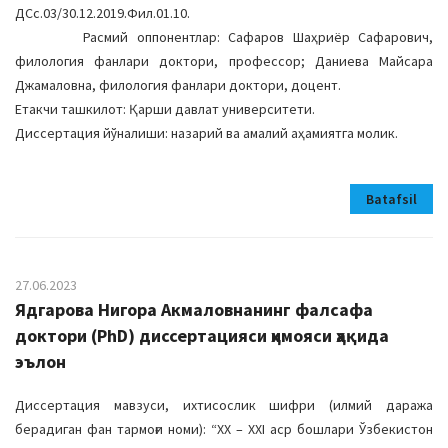
ДСc.03/30.12.2019.Фил.01.10.
Расмий оппонентлар: Сафаров Шаҳриёр Сафарович,
филология фанлари доктори, профессор; Даниева Майсара
Джамаловна, филология фанлари доктори, доцент.
Етакчи ташкилот: Қарши давлат университети.
Диссертация йўналиши: назарий ва амалий аҳамиятга молик.
Batafsil
27.06.2023
Ядгарова Нигора Акмаловнанинг фалсафа
доктори (PhD) диссертацияси ҳимояси ҳақида
эълон
Диссертация мавзуси, ихтисослик шифри (илмий даража
берадиган фан тармоғи номи): “ХХ – ХХI аср бошлари Ўзбекистон