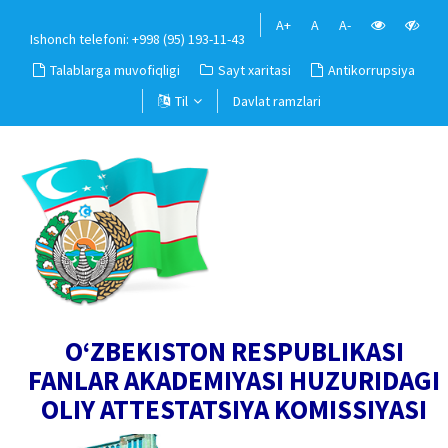
A+
A
A-
Ishonch telefoni: +998 (95) 193-11-43
Talablarga muvofiqligi
Sayt xaritasi
Antikorrupsiya
Til
Davlat ramzlari
O‘ZBEKISTON RESPUBLIKASI
FANLAR AKADEMIYASI HUZURIDAGI
OLIY ATTESTATSIYA KOMISSIYASI