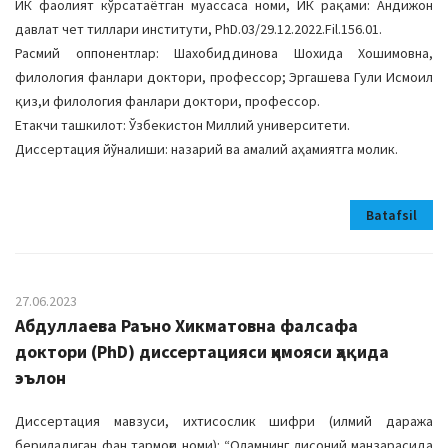
ИК фаолият кўрсатаётган муассаса номи, ИК рақами: Андижон
давлат чет тиллари институти, PhD.03/29.12.2022.Fil.156.01.
Расмий оппонентлар: Шахобиддинова Шохида Хошимовна,
филология фанлари доктори, профессор; Эргашева Гули Исмоил
қиз,и филология фанлари доктори, профессор.
Етакчи ташкилот: Ўзбекистон Миллий университети.
Диссертация йўналиши: назарий ва амалий аҳамиятга молик.
Batafsil
27.06.2023
Абдуллаева Раъно Хикматовна фалсафа
доктори (PhD) диссертацияси ҳимояси ҳақида
эълон
Диссертация мавзуси, ихтисослик шифри (илмий даража
бериладиган фан тармоғи номи): “Оламнинг лисоний манзарасида