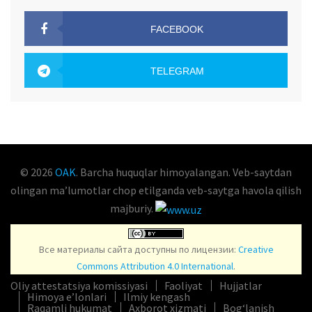
FACEBOOK
OAK.UZ
TELEGRAM
OAK.UZ
© 2026
OAK
. Barcha huquqlar himoyalangan. Veb-saytdan
olingan maʼlumotlar chop etilganda veb-saytga havola qilish
majburiy.
Все материалы сайта доступны по лицензии:
Creative
Commons Attribution 4.0 International
.
Oliy attestatsiya komissiyasi
Faoliyat
Hujjatlar
Himoya e’lonlari
Ilmiy kengash
Raqamli hukumat
Axborot xizmati
Bog‘lanish