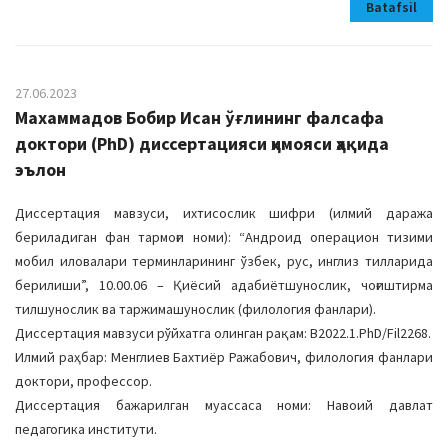
Batafsil
27.06.2023
Махаммадов Бобир Исан ўғлининг фалсафа
доктори (PhD) диссертацияси ҳимояси ҳақида
эълон
Диссертация мавзуси, ихтисослик шифри (илмий даража
бериладиган фан тармоғи номи): “Андроид операцион тизими
мобил иловалари терминларининг ўзбек, рус, инглиз тилларида
берилиши”, 10.00.06 – Қиёсий адабиётшунослик, чоғиштирма
тилшунослик ва таржимашунослик (филология фанлари).
Диссертация мавзуси рўйхатга олинган рақам: B2022.1.PhD/Fil2268.
Илмий раҳбар: Менглиев Бахтиёр Ражабович, филология фанлари
доктори, профессор.
Диссертация бажарилган муассаса номи: Навоий давлат
педагогика институти.