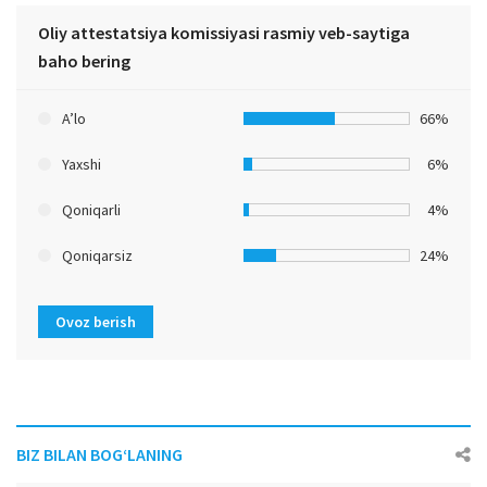
Oliy attestatsiya komissiyasi rasmiy veb-saytiga
baho bering
A’lo
66%
Yaxshi
6%
Qoniqarli
4%
Qoniqarsiz
24%
Ovoz berish
BIZ BILAN BOG‘LANING