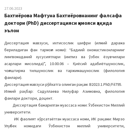
27.06.2023
Бахтиёрова Мафтуна Бахтиёровнанинг фалсафа
доктори (PhD) диссертацияси ҳимояси ҳақида
эълон
Диссертация мавзуси, ихтисослик шифри (илмий даража
бериладиган фан тармоғи номи): “Бадиий ономастиконларнинг
лингвомаданий хусусиятлари (инглиз ва ўзбек ёзувчилари
асарлари мисолида)”, 10.00.06 – Қиёсий адабиётшунослик,
чоғиштирма тилшунослик ва таржимашунослик (филология
фанлари).
Диссертация мавзуси рўйхатга олинган рақам: B2023.1.PhD/Fil795.
Илмий раҳбар: Садуллаева Нилуфар Азимовна, филология
фанлари доктори, доцент.
Диссертация бажарилган муассаса номи: Ўзбекистон Миллий
университети.
ИК фаолият кўрсатаётган муассаса номи, ИК рақами: Мирзо
Улуғбек номидаги Ўзбекистон миллий университети,