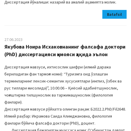
Диссертация йўналиши: назарий ва амалий аҳамиятга молик.
Batafsil
27.06.2023
Якубова Ноира Исхаковнанинг фалсафа доктори
(PhD) диссертацияси ҳимояси ҳақида эълон
Диссертация мавзуси, ихтисослик шифри (илмий даража
бериладиган фан тармоғи номи): “Туризмга оид ўзлашган
терминларнинг лексик-семантик хусусиятлари (инглиз, ўзбек ва
рус тиллари мисолида)”, 10.00.06 – Қиёсий адабиётшунослик,
чоғиштирма тилшунослик ва таржимашунослик (филология
фанлари).
Диссертация мавзуси рўйхатга олинган рақам: Б2022.2.PhD/Fil2648.
Илмий раҳбар: Икрамова Саида Алимджановна, филология
фанлари бўйича фалсафа доктори (PhD), доцент.
Диссертация бажарилган муассаса номи: Оʻзбекистон давлат