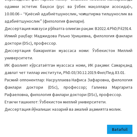
одамни эстетик баҳоси (рус ва ўзбек мақоллари асосида)»,
10.00.06 – “Қиёсий адабиётшунослик, чоғиштирма тилшунослик ва
адабиётшунослик” (филология фанлари).
Диссертация мавзуси рўйхатга олинган рақам: B2022.4.PhD/Fil2914.
Илмий раҳбар: Маджидова Раъно Уришевна, филология фанлари
доктори (DSc), профессор.
Диссертация бажарилган муассаса номи: Ўзбекистон Миллий
университети.
ИК фаолият кўрсатаётган муассаса номи, ИК рақами: Самарқанд
давлат чет тиллар институти, PhD.03/30.12.2019.Фил/Пед.83.01.
Расмий оппонентлар: Насруллаева Нафиса Зафаровна, филология
фанлари доктори (DSc), профессор; Галиева Маргарита
Рафаеловна, филология фанлари доктори (DSc), профессор.
Етакчи ташкилот: Ўзбекистон миллий университети.
Диссертация йўналиши: назарий ва амалий аҳамиятга молик.
Batafsil