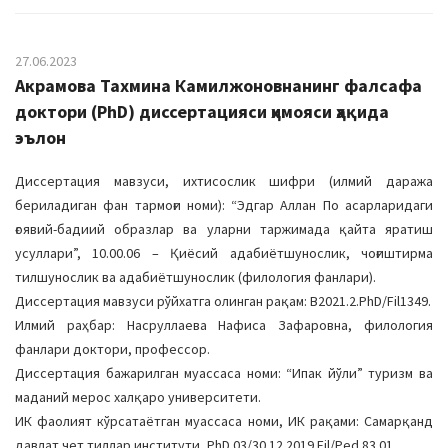
27.06.2023
Акрамова Тахмина Камилжоновнанинг фалсафа
доктори (PhD) диссертацияси ҳимояси ҳақида
эълон
Диссертация мавзуси, ихтисослик шифри (илмий даража
бериладиган фан тармоғи номи): “Эдгар Аллан По асарларидаги
ғоявий-бадиий образлар ва уларни таржимада қайта яратиш
усуллари”, 10.00.06 – Қиёсий адабиётшунослик, чоғиштирма
тилшунослик ва адабиётшунослик (филология фанлари).
Диссертация мавзуси рўйхатга олинган рақам: B2021.2.PhD/Fil1349.
Илмий раҳбар: Насруллаева Нафиса Зафаровна, филология
фанлари доктори, профессор.
Диссертация бажарилган муассаса номи: “Ипак йўли” туризм ва
маданий мерос халқаро университети.
ИК фаолият кўрсатаётган муассаса номи, ИК рақами: Самарқанд
давлат чет тиллар институти, PhD.03/30.12.2019.Fil/Ped.83.01.