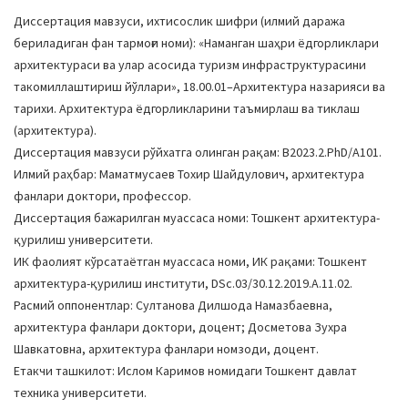
a
Диссертация мавзуси, ихтисослик шифри (илмий даража
t
бериладиган фан тармоғи номи): «Наманган шаҳри ёдгорликлари
i
архитектураси ва улар асосида туризм инфраструктурасини
o
такомиллаштириш йўллари», 18.00.01–Архитектура назарияси ва
n
тарихи. Архитектура ёдгорликларини таъмирлаш ва тиклаш
(архитектура).
Диссертация мавзуси рўйхатга олинган рақам: В2023.2.PhD/А101.
Илмий раҳбар: Маматмусаев Тохир Шайдулович, архитектура
фанлари доктори, профессор.
Диссертация бажарилган муассаса номи: Тошкент архитектура-
қурилиш университети.
ИК фаолият кўрсатаётган муассаса номи, ИК рақами: Тошкент
архитектура-қурилиш институти, DSc.03/30.12.2019.A.11.02.
Расмий оппонентлар: Султанова Дилшода Намазбаевна,
архитектура фанлари доктори, доцент; Досметова Зухра
Шавкатовна, архитектура фанлари номзоди, доцент.
Етакчи ташкилот: Ислом Каримов номидаги Тошкент давлат
техника университети.