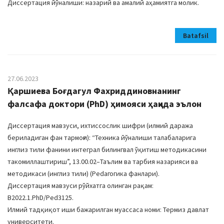
Диссертация йўналиши: назарий ва амалий аҳамиятга молик.
Batafsil
27.06.2023
Қаршиева Боғдагул Фахриддиновнанинг
фалсафа доктори (PhD) ҳимояси ҳақида эълон
Диссертация мавзуси, ихтиссослик шифри (илмий даража
бериладиган фан тармоғи): “Техника йўналиши талабаларига
инглиз тили фанини интеграл билингвал ўқитиш методикасини
такомиллаштириш”, 13.00.02–Таълим ва тарбия назарияси ва
методикаси (инглиз тили) (Pedагогика фанлари).
Диссертация мавзуси рўйхатга олинган рақам:
B2022.1.PhD/Ped3125.
Илмий тадқиқот иши бажарилган муассаса номи: Термиз давлат
университети.