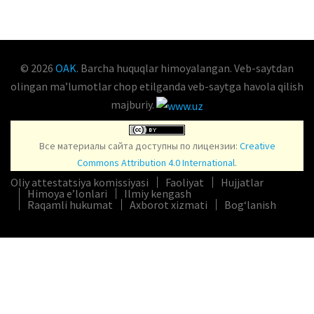
© 2026
OAK
. Barcha huquqlar himoyalangan. Veb-saytdan
olingan maʼlumotlar chop etilganda veb-saytga havola qilish
majburiy.
Все материалы сайта доступны по лицензии:
Creative
Commons Attribution 4.0 International
.
Oliy attestatsiya komissiyasi
Faoliyat
Hujjatlar
Himoya e’lonlari
Ilmiy kengash
Raqamli hukumat
Axborot xizmati
Bog‘lanish