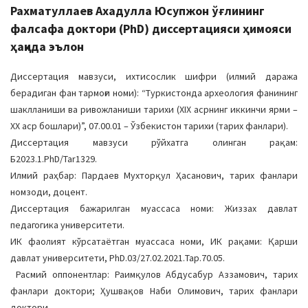
Рахматуллаев Ахадулла Юсупжон ўғлининг
фалсафа доктори (PhD) диссертацияси ҳимояси
ҳақида эълон
Диссертация мавзуси, ихтисослик шифри (илмий даража
берадиган фан тармоғи номи): “Туркистонда археология фанининг
шаклланиши ва ривожланиши тарихи (XIX асрнинг иккинчи ярми –
ХХ аср бошлари)”, 07.00.01 – Ўзбекистон тарихи (тарих фанлари).
Диссертация мавзуси рўйхатга олинган рақам:
Б2023.1.PhD/Tar1329.
Илмий раҳбар: Пардаев Мухторқул Ҳасанович, тарих фанлари
номзоди, доцент.
Диссертация бажарилган муассаса номи: Жиззах давлат
педагогика университети.
ИК фаолият кўрсатаётган муассаса номи, ИК рақами: Қарши
давлат университети, PhD.03/27.02.2021.Тар.70.05.
Расмий оппонентлар: Раимқулов Абдусабур Аззамович, тарих
фанлари доктори; Ҳушвақов Наби Олимович, тарих фанлари
доктори.