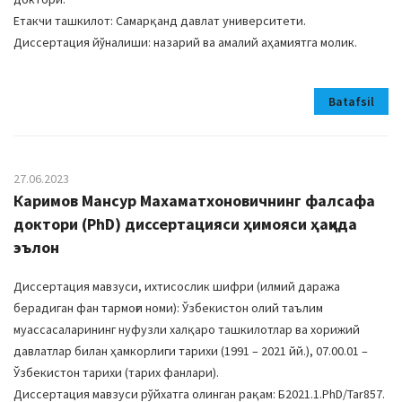
Етакчи ташкилот: Самарқанд давлат университети.
Диссертация йўналиши: назарий ва амалий аҳамиятга молик.
Batafsil
27.06.2023
Каримов Мансур Махаматхоновичнинг фалсафа
доктори (PhD) диссертацияси ҳимояси ҳақида
эълон
Диссертация мавзуси, ихтисослик шифри (илмий даража
берадиган фан тармоғи номи): Ўзбекистон олий таълим
муассасаларининг нуфузли халқаро ташкилотлар ва хорижий
давлатлар билан ҳамкорлиги тарихи (1991 – 2021 йй.), 07.00.01 –
Ўзбекистон тарихи (тарих фанлари).
Диссертация мавзуси рўйхатга олинган рақам: Б2021.1.PhD/Tar857.