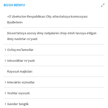
BOSH MENYU
«O‘zbekiston Respublikasi Oliy attestatsiya komissiyasi
Byulleteni»
Dissertatsiya asosiy ilmiy natijalarini chop etish tavsiya etilgan
ilmiy nashrlar ro‘yxati
Ochiq ma’lumotlar
Ixtisosliklar ro‘yxati
Rayosat majlislari
Interaktiv xizmatlar
Yoshlar siyosati
Gender tenglik