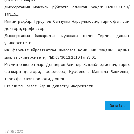
Диссертация мавзуси рўйхатга олинган рақам: B2022.2.PhD/
Таr1151.
Илмий раҳбар: Турсунов Сайпулла Нарзуллаевич, тарих фанлари
доктори, профессор.
Диссертация бажарилган муассаса номи: Термиз давлат
университети.
ИК фаолият кўрсатаётган муассаса номи, ИК рақами: Термиз
давлат университети, PhD.03/30.12.2019.Таr.78.02.
Расмий оппонентлар: Дониёров Алишер Худайбердиевич, тарих
фанлари доктори, профессор; Қурбонова Манзила Бакиевна,
тарих фанлари номзоди, доцент.
Етакчи ташкилот: Қарши давлат университети.
Batafsil
27.06.2023