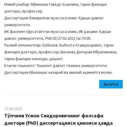
Илмий раҳбар: Мўминова Гавҳар Эсановна, тарих фанлари
доктори, профессор.
Диссертация бажарилган муассаса номи: Қарши давлат
университети.
ИК фаолият кўрсатаётган муассаса номи, ИК рақами: Қарши
давлат университети, PhD.03/27.02.2021.Tar.70.05.
Расмий оппонентлар: Қобилов Эшболта Атамуродивич, тарих
фанлари доктори, профессор; Васиева Дилорам Ибрагимовна,
тарих фанлари номзоди, доцент.
Етакчи ташкилот: Тошкент давлат техника университети.
Диссертация йўналиши: назарий ва амалий аҳамиятга молик.
Batafsil
27.06.2023
Тўпчиев Усмон Синдоровичнинг фалсафа
доктори (PhD) диссертацияси ҳимояси ҳақида