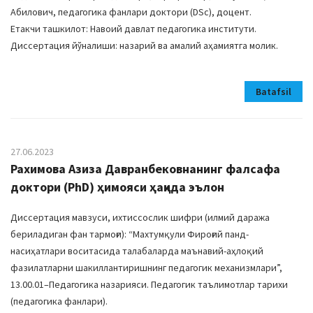
Абилович, педагогика фанлари доктори (DSc), доцент.
Етакчи ташкилот: Навоий давлат педагогика институти.
Диссертация йўналиши: назарий ва амалий аҳамиятга молик.
Batafsil
27.06.2023
Рахимова Азиза Давранбековнанинг фалсафа
доктори (PhD) ҳимояси ҳақида эълон
Диссертация мавзуси, ихтиссослик шифри (илмий даража
бериладиган фан тармоғи): “Махтумқули Фироғий панд-
насиҳатлари воситасида талабаларда маънавий-аҳлоқий
фазилатларни шакиллантиришнинг педагогик механизмлари”,
13.00.01–Педагогика назарияси. Педагогик таълимотлар тарихи
(педагогика фанлари).