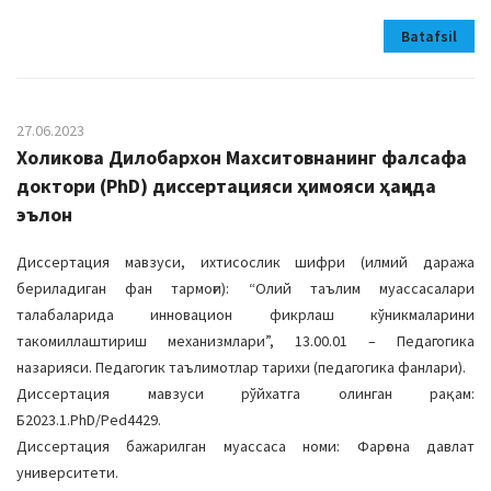
Batafsil
27.06.2023
Холикова Дилобархон Махситовнанинг фалсафа
доктори (PhD) диссертацияси ҳимояси ҳақида
эълон
Диссертация мавзуси, ихтисослик шифри (илмий даража
бериладиган фан тармоғи): “Олий таълим муассасалари
талабаларида инновацион фикрлаш кўникмаларини
такомиллаштириш механизмлари”, 13.00.01 – Педагогика
назарияси. Педагогик таълимотлар тарихи (педагогика фанлари).
Диссертация мавзуси рўйхатга олинган рақам:
Б2023.1.PhD/Ped4429.
Диссертация бажарилган муассаса номи: Фарғона давлат
университети.