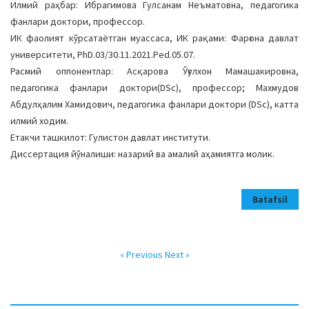
Илмий раҳбар: Ибрагимова Гулсанам Неъматовна, педагогика
фанлари доктори, профессор.
ИК фаолият кўрсатаётган муассаса, ИК рақами: Фарғона давлат
университети, PhD.03/30.11.2021.Ped.05.07.
Расмий оппонентлар: Асқарова Ўғулхон Мамашакировна,
педагогика фанлари доктори(DSc), профессор; Махмудов
Абдулҳалим Хамидович, педагогика фанлари доктори (DSc), катта
илмий ходим.
Етакчи ташкилот: Гулистон давлат институти.
Диссертация йўналиши: назарий ва амалий аҳамиятга молик.
Batafsil
« Previous
Next »