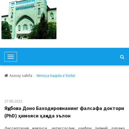
T
o
g
Asosiy sahifa
Himoya haqida e’lonlar
g
l
e
N
27.06.2023
a
Яқубова Доно Баходировнанинг фалсафа доктори
v
(PhD) ҳимояси ҳақида эълон
i
g
Диссертация мавзуси, ихтиссослик шифри (илмий даража