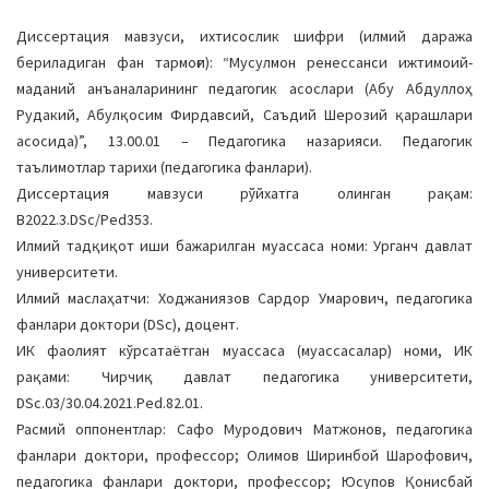
Диссертация мавзуси, ихтисослик шифри (илмий даража
бериладиган фан тармоғи): “Мусулмон ренессанси ижтимоий-
маданий анъаналарининг педагогик асослари (Абу Абдуллоҳ
Рудакий, Абулқосим Фирдавсий, Саъдий Шерозий қарашлари
асосида)”, 13.00.01 – Педагогика назарияси. Педагогик
таълимотлар тарихи (педагогика фанлари).
Диссертация мавзуси рўйхатга олинган рақам:
B2022.3.DSc/Ped353.
Илмий тадқиқот иши бажарилган муассаса номи: Урганч давлат
университети.
Илмий маслаҳатчи: Ходжаниязов Сардор Умарович, педагогика
фанлари доктори (DSc), доцент.
ИК фаолият кўрсатаётган муассаса (муассасалар) номи, ИК
рақами: Чирчиқ давлат педагогика университети,
DSc.03/30.04.2021.Ped.82.01.
Расмий оппонентлар: Сафо Муродович Матжонов, педагогика
фанлари доктори, профессор; Олимов Ширинбой Шарофович,
педагогика фанлари доктори, профессор; Юсупов Қонисбай