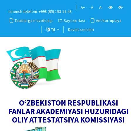
A+
A
A-
Ishonch telefoni: +998 (95) 193-11-43
Talablarga muvofiqligi
Sayt xaritasi
Antikorrupsiya
Til
Davlat ramzlari
O‘ZBEKISTON RESPUBLIKASI
FANLAR AKADEMIYASI HUZURIDAGI
OLIY ATTESTATSIYA KOMISSIYASI