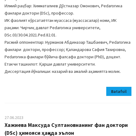
Илмий раҳбар: Химматалиев Дўстназар Омонович, Pedагогика
фанлари доктори (DSc), профессор.
ИК фаолият кўрсатаётган муассаса (муассасалар) номи, ИК
рақами: Чирчиқ давлат Pedагогика университети,
DSc.03/30.04.2021.Ped.82.01.
Расмий оппонентлар: Нурманов Абдиназар Ташбаевич, Pedагогика
фанлари доктори, профессор; Қаландарова Сафия Тахировна,
Pedагогика фанлари бўйича фалсафа доктори (PhD), доцент.
Етакчи ташкилот: Қарши давлат университети.
Диссертация йўналиши: назарий ва амалий аҳамиятга молик.
Batafsil
27.06.2023
Хажиева Максуда Султановнанинг фан доктори
(DSc) ҳимояси ҳақида эълон