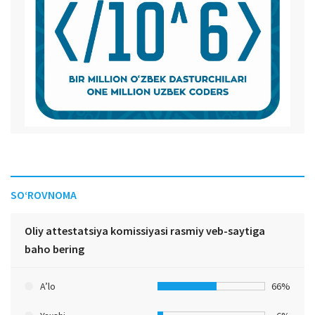
SO‘ROVNOMA
Oliy attestatsiya komissiyasi rasmiy veb-saytiga
baho bering
A’lo
66%