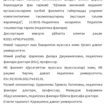
a
бериладиган фан тармоғи): “Бўлажак жисмоний маданият
t
мутахассисларини касбий фаолиятга тайёрлашда уларнинг
i
компетентлигини такомиллаштириш (мустақил таълим
o
жараёнида)”, 13.00.01–Педагогика назарияси. Педагогик
n
таълимотлар тарихи (педагогика фанлари).
Диссертация мавзуси рўйхатга олинган рақам:
B2021.4.PhD/Ped2091.
Илмий тадқиқот иши бажарилган муассаса номи: Урганч давлат
университети.
Илмий раҳбар: Шарипова Дилара Джуманиязовна, педагогика
фанлари доктори (DSc), профессор.
ИК фаолият кўрсатаётган муассаса (муассасалар) номи, ИК
рақами: Чирчиқ давлат педагогика университети,
DSc.03/30.04.2021.Ped.82.01.
Расмий оппонентлар: Хурвалиева Тармиза Латиповна, педагогика
фанлари доктори, профессор; Махмудов Бахрамжон
Абдусаломович, педагогика фанлари бўйича фалсафа доктори.
Етакчи ташкилот: Қорақалпоқ давлат университети.