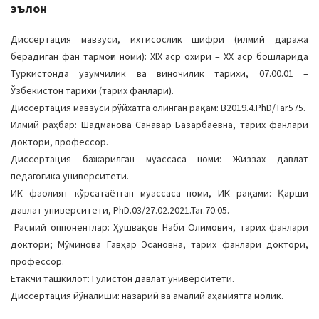
эълон
Диссертация мавзуси, ихтисослик шифри (илмий даража
берадиган фан тармоғи номи): XIX аср охири – ХХ аср бошларида
Туркистонда узумчилик ва виночилик тарихи, 07.00.01 –
Ўзбекистон тарихи (тарих фанлари).
Диссертация мавзуси рўйхатга олинган рақам: B2019.4.PhD/Tar575.
Илмий раҳбар: Шадманова Санавар Базарбаевна, тарих фанлари
доктори, профессор.
Диссертация бажарилган муассаса номи: Жиззах давлат
педагогика университети.
ИК фаолият кўрсатаётган муассаса номи, ИК рақами: Қарши
давлат университети, PhD.03/27.02.2021.Tar.70.05.
Расмий оппонентлар: Ҳушвақов Наби Олимович, тарих фанлари
доктори; Мўминова Гавҳар Эсановна, тарих фанлари доктори,
профессор.
Етакчи ташкилот: Гулистон давлат университети.
Диссертация йўналиши: назарий ва амалий аҳамиятга молик.