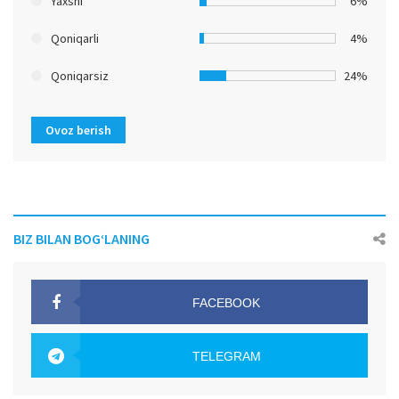
Yaxshi
6%
Qoniqarli
4%
Qoniqarsiz
24%
Ovoz berish
BIZ BILAN BOG‘LANING
FACEBOOK
OAK.UZ
TELEGRAM
OAK.UZ