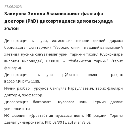
27.06.2023
Закирова Зилола Азамовнанинг фалсафа
доктори (PhD) диссертацияси ҳимояси ҳақида
эълон
Диссертация мавзуси, ихтисослик шифри (илмий даража
бериладиган фан тармоғи): “Ўзбекистоннинг маданий ва маънавий
ҳаётида мусиқа санъатининг ўрни: тарихий таҳлил (Сурхондарё
вилояти мисолида)”, 07.00.01 – “Ўзбекистон тарихи” (тарих
фанлари).
Диссертация мавзуси рўйхатга олинган рақам:
В2020.4.PhD/Tar1195.
Илмий раҳбар: Турсунов Сайпулла Нарзуллаевич, тарих фанлари
доктори, профессор.
Диссертация бажарилган муассаса номи: Термиз давлат
университети.
ИК фаолият кўрсатаётган муассаса номи, ИК рақами: Термиз
давлат университети, PhD.03/30.12.2019.Tar.78.02.