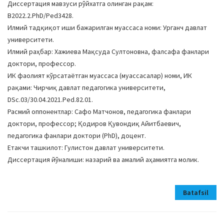
Диссертация мавзуси рўйхатга олинган рақам:
B2022.2.PhD/Ped3428.
Илмий тадқиқот иши бажарилган муассаса номи: Урганч давлат
университети.
Илмий раҳбар: Хажиева Мақсуда Султоновна, фалсафа фанлари
доктори, профессор.
ИК фаолият кўрсатаётган муассаса (муассасалар) номи, ИК
рақами: Чирчиқ давлат педагогика университети,
DSc.03/30.04.2021.Ped.82.01.
Расмий оппонентлар: Сафо Матчонов, педагогика фанлари
доктори, профессор; Қодиров Қувондиқ Айитбаевич,
педагогика фанлари доктори (PhD), доцент.
Етакчи ташкилот: Гулистон давлат университети.
Диссертация йўналиши: назарий ва амалий аҳамиятга молик.
Batafsil