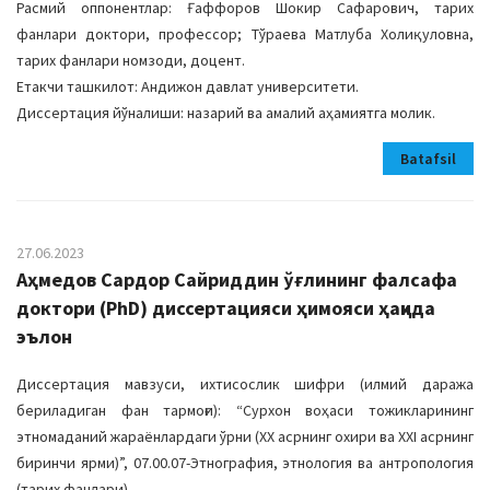
Расмий оппонентлар: Ғаффоров Шокир Сафарович, тарих
фанлари доктори, профессор; Тўраева Матлуба Холиқуловна,
тарих фанлари номзоди, доцент.
Етакчи ташкилот: Андижон давлат университети.
Диссертация йўналиши: назарий ва амалий аҳамиятга молик.
Batafsil
27.06.2023
Аҳмедов Сардор Сайриддин ўғлининг фалсафа
доктори (PhD) диссертацияси ҳимояси ҳақида
эълон
Диссертация мавзуси, ихтисослик шифри (илмий даража
бериладиган фан тармоғи): “Сурхон воҳаси тожикларининг
этномаданий жараёнлардаги ўрни (ХХ асрнинг охири ва ХХI асрнинг
биринчи ярми)”, 07.00.07-Этнография, этнология ва антропология
(тарих фанлари).