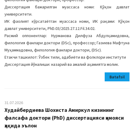
Диссертация бажарилган муассаса номи: Қўқон давлат
университети.
ИК фаолият кўрсатаётган муассаса номи, ИК рақами: Қўқон
давлат университети, PhD.03/2025.27.12.Fil.34.02.
Расмий оппонентлар: Нурманова Дилфуза Абдулҳамидовна,
филология фанлари доктори (DSc), профессор; Газиева Мафтуна
Муҳаммадовна, филология фанлари доктори, (DSc).
Етакчи ташкилот: Ўзбек тили, адабиёти ва фолклори институти
Диссертация йўналиши: назарий ва амалий аҳамиятга молик.
Batafsil
31.07.2026
Худайбердиева Шохиста Амиркул кизининг
фалсафа доктори (PhD) диссертацияси ҳимояси
ҳақида эълон