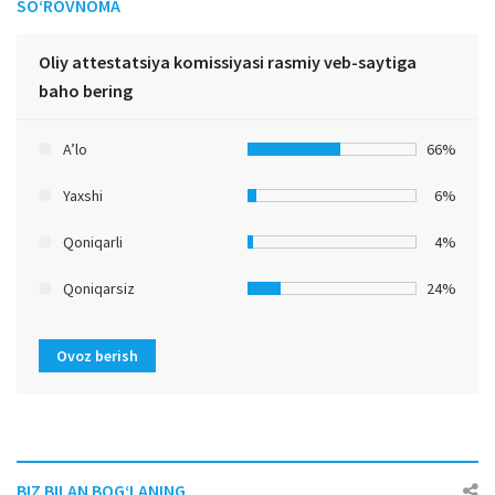
SO‘ROVNOMA
Oliy attestatsiya komissiyasi rasmiy veb-saytiga
baho bering
A’lo
66%
Yaxshi
6%
Qoniqarli
4%
Qoniqarsiz
24%
Ovoz berish
BIZ BILAN BOG‘LANING