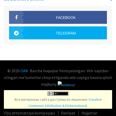
FACEBOOK
OAK.UZ
TELEGRAM
OAK.UZ
© 2026
OAK
. Barcha huquqlar himoyalangan. Veb-saytdan
olingan maʼlumotlar chop etilganda veb-saytga havola qilish
majburiy.
Все материалы сайта доступны по лицензии:
Creative
Commons Attribution 4.0 International
.
Oliy attestatsiya komissiyasi
Faoliyat
Hujjatlar