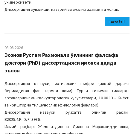
университети.
Диссертация йўналиши: назарий ва амалий аҳамиятга молик.
Batafsil
03.08.2026
Эсонов Рустам Рахмонали ўғлининг фалсафа
доктори (PhD) диссертацияси ҳимояси ҳақида
эълон
Диссертация мавзуси, ихтисослик шифри (илмий даража
бериладиган фан тармоғи номи): Турли тизимли тилларда
эртакларнинг лингвокултурологик хусусиятлари, 10.00.13 – Қиёси
ва чоғиштирма тилшунослик (филология фанлари).
Диссертация мавзуси рўйхатга олинган рақам:
B2025.4.PhD/Fil3986.
Илмий раҳбар: Жамолитдинова Дилноза Мирхожиддиновна,
филология фанлари доктори, профессор.