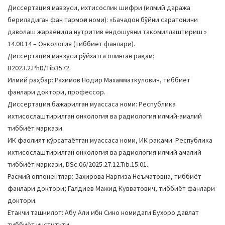
Диссертация мавзуси, ихтисослик шифри (илмий даража
бериладиган фан тармоғи номи): «Бачадон бўйни саратонини
даволаш жараёнида нутритив ёндошувни такомиллаштириш »
14.00.14 – Онкология (тиббиёт фанлари).
Диссертация мавзуси рўйхатга олинган рақам:
B2023.2.PhD/Tib3572.
Илмий раҳбар: Рахимов Нодир Махамматкулович, тиббиёт
фанлари доктори, профессор.
Диссертация бажарилган муассаса номи: Республика
ихтисослаштирилган онкология ва радиология илмий-амалий
тиббиёт маркази.
ИК фаолият кўрсатаётган муассаса номи, ИК рақами: Республика
ихтисослаштирилган онкология ва радиология илмий амалий
тиббиёт маркази, DSc.06/2025.27.12.Tib.15.01.
Расмий оппонентлар: Захирова Наргиза Неъматовна, тиббиёт
фанлари доктори; Галдиев Мажид Кувватович, тиббиёт фанлари
доктори.
Етакчи ташкилот: Абу Али ибн Сино номидаги Бухоро давлат
тиббиёт институти.