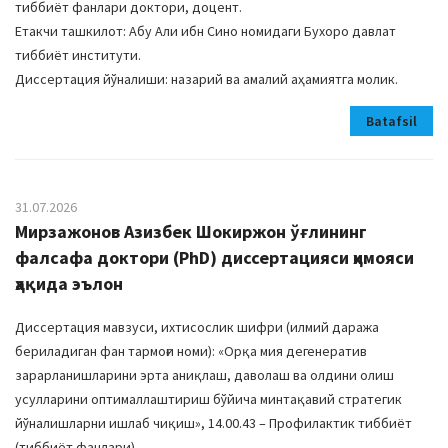
тиббиёт фанлари доктори, доцент.
Етакчи ташкилот: Абу Али ибн Сино номидаги Бухоро давлат
тиббиёт институти.
Диссертация йўналиши: назарий ва амалий аҳамиятга молик.
Batafsil
31.07.2026
Мирзажонов Азизбек Шокиржон ўғлининг
фалсафа доктори (PhD) диссертацияси ҳимояси
ҳақида эълон
Диссертация мавзуси, ихтисослик шифри (илмий даража
бериладиган фан тармоғи номи): «Орқа мия дегенератив
зарарланишларини эрта аниқлаш, даволаш ва олдини олиш
усулларини оптималлаштириш бўйича минтақавий стратегик
йўналишларни ишлаб чиқиш», 14.00.43 – Профилактик тиббиёт
(тиббиёт фанлари).