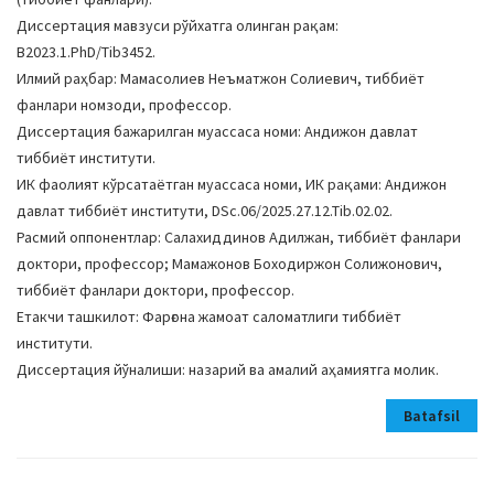
Диссертация мавзуси рўйхатга олинган рақам:
В2023.1.PhD/Tib3452.
Илмий раҳбар: Мамасолиев Неъматжон Солиевич, тиббиёт
фанлари номзоди, профессор.
Диссертация бажарилган муассаса номи: Андижон давлат
тиббиёт институти.
ИК фаолият кўрсатаётган муассаса номи, ИК рақами: Андижон
давлат тиббиёт институти, DSc.06/2025.27.12.Tib.02.02.
Расмий оппонентлар: Салахиддинов Адилжан, тиббиёт фанлари
доктори, профессор; Мамажонов Боходиржон Солижонович,
тиббиёт фанлари доктори, профессор.
Етакчи ташкилот: Фарғона жамоат саломатлиги тиббиёт
институти.
Диссертация йўналиши: назарий ва амалий аҳамиятга молик.
Batafsil