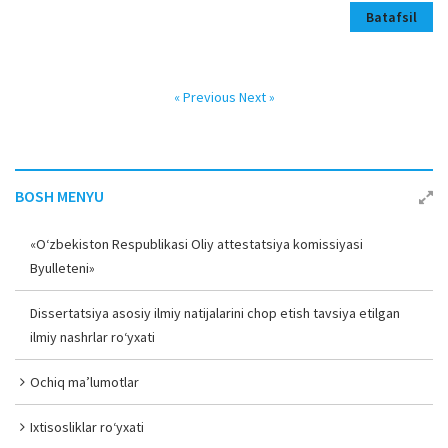
Batafsil
« Previous
Next »
BOSH MENYU
«O‘zbekiston Respublikasi Oliy attestatsiya komissiyasi
Byulleteni»
Dissertatsiya asosiy ilmiy natijalarini chop etish tavsiya etilgan
ilmiy nashrlar ro‘yxati
Ochiq ma’lumotlar
Ixtisosliklar ro‘yxati