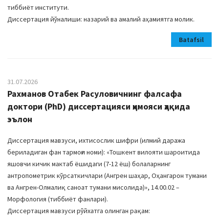
тиббиёт институти.
Диссертация йўналиши: назарий ва амалий аҳамиятга молик.
Batafsil
31.07.2026
Рахманов Отабек Расуловичнинг фалсафа
доктори (PhD) диссертацияси ҳимояси ҳақида
эълон
Диссертация мавзуси, ихтисослик шифри (илмий даража
бериладиган фан тармоғи номи): «Тошкент вилояти шароитида
яшовчи кичик мактаб ёшидаги (7-12 ёш) болаларнинг
антропометрик кўрсаткичлари (Ангрен шаҳар, Оҳангарон тумани
ва Ангрен-Олмалиқ саноат тумани мисолида)», 14.00.02 –
Морфология (тиббиёт фанлари).
Диссертация мавзуси рўйхатга олинган рақам: