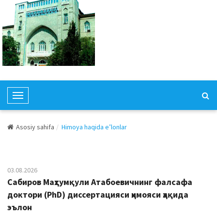
T
o
g
Asosiy sahifa
Himoya haqida e’lonlar
g
l
e
N
03.08.2026
a
Сабиров Маҳтумқули Атабоевичнинг фалсафа
v
доктори (PhD) диссертацияси ҳимояси ҳақида
i
эълон
g