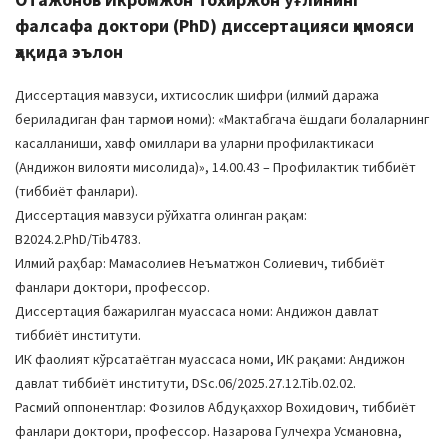
фалсафа доктори (PhD) диссертацияси ҳимояси
ҳақида эълон
Диссертация мавзуси, ихтисослик шифри (илмий даража
бериладиган фан тармоғи номи): «Мактабгача ёшдаги болаларнинг
касалланиши, хавф омиллари ва уларни профилактикаси
(Андижон вилояти мисолида)», 14.00.43 – Профилактик тиббиёт
(тиббиёт фанлари).
Диссертация мавзуси рўйхатга олинган рақам:
В2024.2.PhD/Tib4783.
Илмий раҳбар: Мамасолиев Неъматжон Солиевич, тиббиёт
фанлари доктори, профессор.
Диссертация бажарилган муассаса номи: Андижон давлат
тиббиёт институти.
ИК фаолият кўрсатаётган муассаса номи, ИК рақами: Андижон
давлат тиббиёт институти, DSc.06/2025.27.12.Tib.02.02.
Расмий оппонентлар: Фозилов Абдуқаххор Вохидович, тиббиёт
фанлари доктори, профессор. Назарова Гулчехра Усмановна,