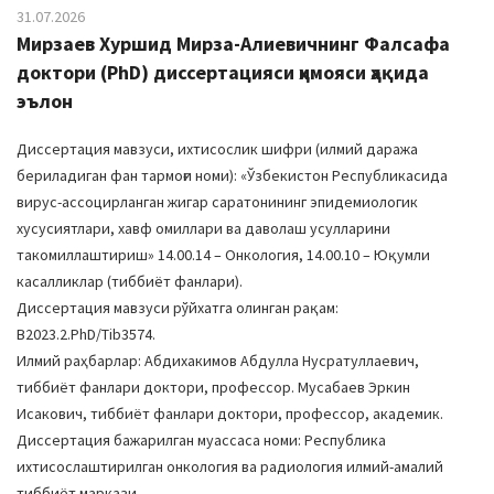
31.07.2026
Мирзаев Хуршид Мирза-Алиевичнинг Фалсафа
доктори (PhD) диссертацияси ҳимояси ҳақида
эълон
Диссертация мавзуси, ихтисослик шифри (илмий даража
бериладиган фан тармоғи номи): «Ўзбекистон Республикасида
вирус-ассоцирланган жигар саратонининг эпидемиологик
хусусиятлари, хавф омиллари ва даволаш усулларини
такомиллаштириш» 14.00.14 – Онкология, 14.00.10 – Юқумли
касалликлар (тиббиёт фанлари).
Диссертация мавзуси рўйхатга олинган рақам:
В2023.2.PhD/Tib3574.
Илмий раҳбарлар: Абдихакимов Абдулла Нусратуллаевич,
тиббиёт фанлари доктори, профессор. Мусабаев Эркин
Исакович, тиббиёт фанлари доктори, профессор, академик.
Диссертация бажарилган муассаса номи: Республика
ихтисослаштирилган онкология ва радиология илмий-амалий
тиббиёт маркази.