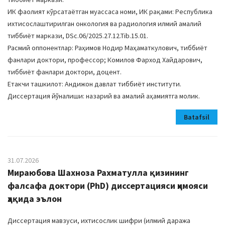
ИК фаолият кўрсатаётган муассаса номи, ИК рақами: Республика
ихтисослаштирилган онкология ва радиология илмий амалий
тиббиёт маркази, DSc.06/2025.27.12.Tib.15.01.
Расмий оппонентлар: Раҳимов Нодир Маҳаматкулович, тиббиёт
фанлари доктори, профессор; Комилов Фарход Хайдарович,
тиббиёт фанлари доктори, доцент.
Етакчи ташкилот: Андижон давлат тиббиёт институти.
Диссертация йўналиши: назарий ва амалий аҳамиятга молик.
Batafsil
31.07.2026
Мираюбова Шахноза Рахматулла қизининг
фалсафа доктори (PhD) диссертацияси ҳимояси
ҳақида эълон
Диссертация мавзуси, ихтисослик шифри (илмий даража