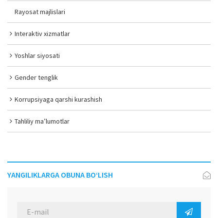
Rayosat majlislari
Interaktiv xizmatlar
Yoshlar siyosati
Gender tenglik
Korrupsiyaga qarshi kurashish
Tahliliy ma’lumotlar
YANGILIKLARGA OBUNA BO‘LISH