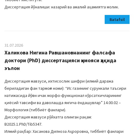
Диссертация йўналиши: назарий ва амалий аҳамиятга молик.
Batafsil
31.07.2026
Халикова Нигина Равшановнанинг фалсафа
доктори (PhD) диссертацияси ҳимояси ҳақида
эълон
Диссертация мавзуси, ихтисослик шифри (илмий даража
бериладиган фан тармоғи номи): “Ис газининг сурункали таъсири
натижасида йўғон ичак морфо-функционал кўрсаткичларининг
қиёсий тавсифи ва даволашда янгича ёндашувлар” 14.00.02 –
Морфология (тиббиёт фанлари).
Диссертация мавзуси рўйхатга олинган рақам:
В2025.1.PhD/Tib5347.
Илмий раҳбар: Хасанова Дилноза Аҳроровна, тиббиёт фанлари