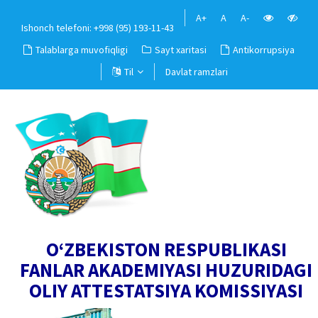
A+
A
A-
Ishonch telefoni: +998 (95) 193-11-43
Talablarga muvofiqligi
Sayt xaritasi
Antikorrupsiya
Til
Davlat ramzlari
O‘ZBEKISTON RESPUBLIKASI
FANLAR AKADEMIYASI HUZURIDAGI
OLIY ATTESTATSIYA KOMISSIYASI