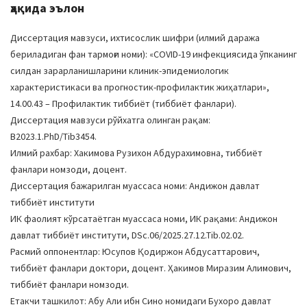
ҳақида эълон
Диссертация мавзуси, ихтисослик шифри (илмий даража
бериладиган фан тармоғи номи): «COVID-19 инфекциясида ўпканинг
силдан зарарланишларини клиник-эпидемиологик
характеристикаси ва прогностик-профилактик жиҳатлари»,
14.00.43 – Профилактик тиббиёт (тиббиёт фанлари).
Диссертация мавзуси рўйхатга олинган рақам:
В2023.1.PhD/Tib3454.
Илмий рахбар: Хакимова Рузихон Абдурахимовна, тиббиёт
фанлари номзоди, доцент.
Диссертация бажарилган муассаса номи: Андижон давлат
тиббиёт институти
ИК фаолият кўрсатаётган муассаса номи, ИК рақами: Андижон
давлат тиббиёт институти, DSc.06/2025.27.12.Tib.02.02.
Расмий оппонентлар: Юсупов Қодиржон Абдусаттарович,
тиббиёт фанлари доктори, доцент. Ҳакимов Миразим Алимович,
тиббиёт фанлари номзоди.
Етакчи ташкилот: Абу Али ибн Сино номидаги Бухоро давлат