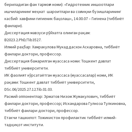
бериладиган фан тармоғи номи): «Гидротехник иншоотлари
ишчиларининг меҳнат шароитлари ва соғлиқни бузишларининг
касбий хавфини гигиеник баҳолаш», 14.00.07 – Гигиена (тиббиёт
фанлари).
Диссертация мавзуси рўйхатга олинган рақам:
B2023.2.PhD/Tib3527.
Илмий раҳбар: Хамракулова Мукаддасхон Аскаровна, тиббиёт
фанлари доктори, профессор.
Диссертация бажарилган муассаса номи: Тошкент давлат
тиббиёт университети.
ИК фаолият кўрсатаётган муассаса (муассасалар) номи, ИК
рақами: Тошкент давлат тиббиёт университети,
DSc.06/2025.27.12.Tib.01.03.
Расмий оппонентлар: Эрматов Низом Жумакулович, тиббиёт
фанлари доктори, профессор; Искандарова Гулноза Тулкиновна,
тиббиёт фанлари доктори, профессор.
Етакчи ташкилот: Тожикистон профилактик тиббиёт илмий-
тадқиқот институти.