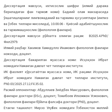
a
Диссертация мавзуси, ихтисослик шифри (илмий даража
t
бериладиган фан тармоғи номи): Бадиий олам манзарасида
i
ўхшатишларнинг лингвомаданий ва таржима хусусиятлари (инглиз
o
ва ўзбек тиллари мисолида), 10.00.06 - Қиёсий адабиётшунослик
n
ва таржимашунослик (филология фанлари).
Диссертация мавзуси рўйхатга олинган рақам: В2025.4.PhD/
Фил2979.
Илмий раҳбар: Хакимов Хамидулло Инамович филология фанлари
номзоди, доцент.
Диссертация бажарилган муассаса номи: Исҳоқхон Ибрат
номидаги Наманган давлат чет тиллари институти.
ИК фаолият кўрсатаётган муассаса номи, ИК рақами: Исҳоқхон
Ибрат номидаги Наманган давлат чет тиллари институти,
PhD.03/2025.27.12.Fil.35.02.
Расмий оппонентлар: Абдуллаев Зиёдбек Мансурович, филология
фанлари доктори (DSc), доцент; Тожибоев Илхомжон Усмонович,
филология фанлари бўйича фалсафа доктори (PhD), доцент.
Етакчи ташкилот: Мирзо Улуғбек номидаги Ўзбекистон миллий