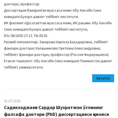
доктори, профессор.
Диссертация бажарилган муассаса номи: Абу Али ибн Сино
номидаги Бухоро давлат тиббиёт институти.
ИК фаолият кўрсатаётган муассаса номи, ИК рақами: Абу Али ибн
Сино номидаги Бухоро давлат тиббиёт институти,
DSc.06/2025.27.12. Tib.05.01.
Расмий оппонентлар: Закирова Наргиза Баҳодировна, тиббиёт
фанлари доктори; Калашникова Светлана Александровна,
тиббиёт фанлари доктори, профессор (Россия Федерацияси).
Етакчи ташкилот: Абу Али ибн Сино номидаги Тожикистон давлат
тиббиёт университети.
Batafsil
31.07.2026
Садикходжаев Сардор Шухратжон ўғлининг
фалсафа доктори (PhD) диссертацияси ҳимояси