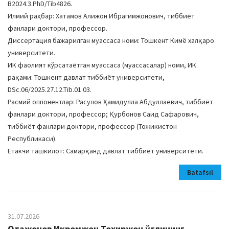
В2024.3.PhD/Tib4826.
Илмий раҳбар: Хатамов Алижон Ибрагимжонович, тиббиёт
фанлари доктори, профессор.
Диссертация бажарилган муассаса номи: Тошкент Кимё халқаро
университети.
ИК фаолият кўрсатаётган муассаса (муассасалар) номи, ИК
рақами: Тошкент давлат тиббиёт университети,
DSc.06/2025.27.12.Tib.01.03.
Расмий оппонентлар: Расулов Ҳамидулла Абдуллаевич, тиббиёт
фанлари доктори, профессор; Қурбонов Саид Сафарович,
тиббиёт фанлари доктори, профессор (Тожикистон
Республикаси).
Етакчи ташкилот: Самарқанд давлат тиббиёт университети.
Batafsil
31.07.2026
Отажонов Икромжон Тохиржон ўғлининг