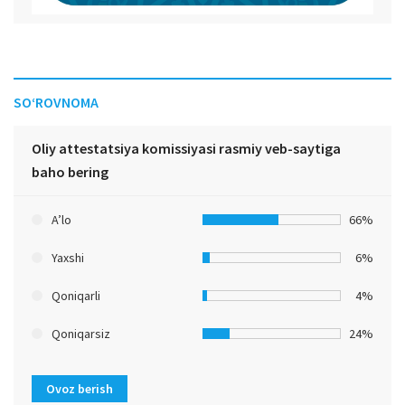
SO‘ROVNOMA
Oliy attestatsiya komissiyasi rasmiy veb-saytiga
baho bering
A’lo
66%
Yaxshi
6%
Qoniqarli
4%
Qoniqarsiz
24%
Ovoz berish