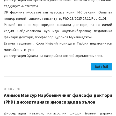
тадқиқот институти.
ИК фаолият кўрсатаётган муассаса номи, ИК рақами: Оила ва
гендер илмий-тадқиқот институти, PhD.29/2025.27.12.Ped.01.01.
Расмий оппонентлар: юридик фанлари доктори, катта илмий
ходим Сайдивалиева Хуршида Ходжиакбаровна; педагогика
фанлари доктори, профессор Қуронов Муҳаммаджон.
Етакчи ташкилот: Қори Ниёзий номидаги Тарбия педагогикаси
миллий институти.
Диссертация йўналиши: назарий ва амалий аҳамиятга молик.
Batafsil
03.08.2026
Алимов Мансур Нарбоевичнинг фалсафа доктори
(PhD) диссертацияси ҳимояси ҳақида эълон
Диссертация мавзуси, ихтисослик шифри (илмий даража