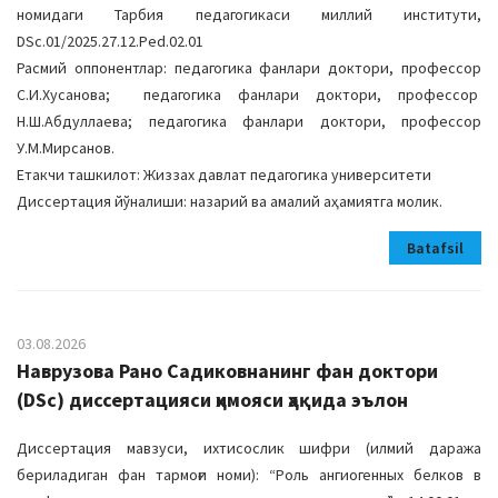
номидаги Тарбия педагогикаси миллий институти,
DSc.01/2025.27.12.Ped.02.01
Расмий оппонентлар: педагогика фанлари доктори, профессор
С.И.Хусанова; педагогика фанлари доктори, профессор
Н.Ш.Абдуллаева; педагогика фанлари доктори, профессор
У.М.Мирсанов.
Етакчи ташкилот: Жиззах давлат педагогика университети
Диссертация йўналиши: назарий ва амалий аҳамиятга молик.
Batafsil
03.08.2026
Наврузова Рано Садиковнанинг фан доктори
(DSc) диссертацияси ҳимояси ҳақида эълон
Диссертация мавзуси, ихтисослик шифри (илмий даража
бериладиган фан тармоғи номи): “Роль ангиогенных белков в