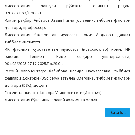
Диссертация мавзуси рўйхатга олинган рақам:
B2025.2.PhD/Tib6031.
Илмий раҳбар: Акбаров Авзал Нигматуллаевич, тиббиёт фанлари
доктори, профессор.
Диссертация бажарилган муассаса номи: Андижон давлат
тиббиёт институти.
ИК фаолият кўрсатаётган муассаса (муассасалар) номи, ИК
рақами: Тошкент Кимё халқаро университети,
DSc.03/2025.27.12.2025.Tib.29.01.
Расмий оппонентлар: Ҳабибова Назира Насуллаевна, тиббиёт
фанлари доктори (DSc); Мун Татьяна Олеговна, тиббиёт фанлари
доктори (DSc), доцент.
Етакчи ташкилот: Наварра Университети (Испания).
Диссертация йўналиши: амалий аҳамиятга молик.
Batafsil