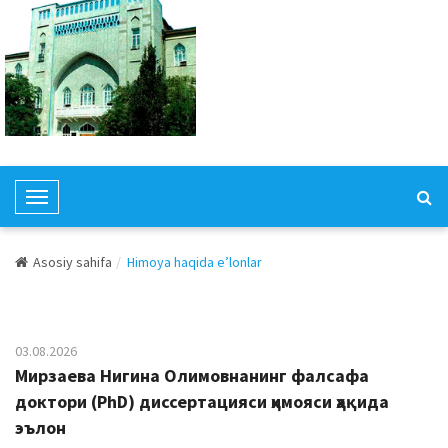
T
o
g
Asosiy sahifa
Himoya haqida e’lonlar
g
l
e
N
03.08.2026
a
Мирзаева Нигина Олимовнанинг фалсафа
v
доктори (PhD) диссертацияси ҳимояси ҳақида
i
эълон
g