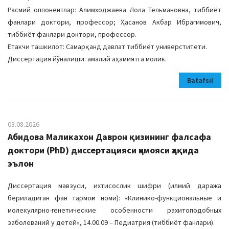
Расмий оппонентлар: Алимходжаева Лола Тельмановна, тиббиёт
фанлари доктори, профессор; Ҳасанов Акбар Ибрагимович,
тиббиёт фанлари доктори, профессор.
Етакчи ташкилот: Самарқанд давлат тиббиёт универститети.
Диссертация йўналиши: амалий аҳамиятга молик.
Batafsil
03.08.2026
Абидова Маликахон Даврон қизининг фалсафа
доктори (PhD) диссертацияси ҳимояси ҳақида
эълон
Диссертация мавзуси, ихтисослик шифри (илмий даража
бериладиган фан тармоғи номи): «Клинико-функциональные и
молекулярно-генетические особенности рахитоподобных
заболеваний у детей», 14.00.09 – Педиатрия (тиббиёт фанлари).