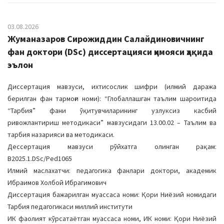
03.08.2026
Жуманазаров Сирожиддин Салайдиновичнинг
фан доктори (DSc) диссертацияси ҳимояси ҳақида
эълон
Диссертация мавзуси, ихтисослик шифри (илмий даража
берилган фан тармоғи номи): “Глобаллашган таълим шароитида
“Тарбия” фани ўқитувчиларининг узлуксиз касбий
ривожлантириш методикаси” мавзусидаги 13.00.02 – Таълим ва
тарбия назарияси ва методикаси.
Дессертация мавзуси рўйхатга олинган рақам:
B2025.1.DSc/Ped1065
Илмий маслахатчи: педагогика фанлари доктори, академик
Ибраимов Холбой Ибрагимович
Диссертация бажарилган муассаса номи: Қори Ниёзий номидаги
Тарбия педагогикаси миллий институти
ИК фаолият кўрсатаётган муассаса номи, ИК номи: Қори Ниёзий