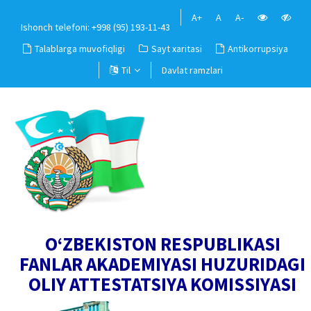
A+
A
A-
Ishonch telefoni: +998 (95) 193-11-43
Talablarga muvofiqligi
Sayt xaritasi
Antikorrupsiya
Til
Davlat ramzlari
O‘ZBEKISTON RESPUBLIKASI
FANLAR AKADEMIYASI HUZURIDAGI
OLIY ATTESTATSIYA KOMISSIYASI