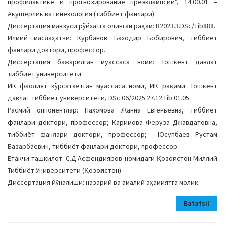
профилактике и прогнозирование преэклампсии”, 14.00.01 –
Акушерлик ва гинекология (тиббиёт фанлари).
Диссертация мавзуси рўйхатга олинган рақам: B2023.3.DSc/Tib888.
Илмий маслаҳатчи: Курбанов Баходир Бобирович, тиббиёт
фанлари доктори, профессор.
Диссертация бажарилган муассаса номи: Тошкент давлат
тиббиёт университети.
ИК фаолият кўрсатаётган муассаса номи, ИК рақами: Тошкент
давлат тиббиёт университети, DSc.06/2025.27.12.Tib.01.05.
Расмий оппонентлар: Пахомова Жанна Евгеньевна, тиббиёт
фанлари доктори, профессор; Каримова Феруза Джавдатовна,
тиббиёт фанлари доктори, профессор; Юсупбаев Рустам
Базарбаевич, тиббиёт фанлари доктори, профессор.
Етакчи ташкилот: С.Д.Асфендияров номидаги Қозоғистон Миллий
Тиббиёт Университети (Қозоғистон).
Диссертация йўналиши: назарий ва амалий аҳамиятга молик.
Batafsil