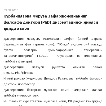
03.08.2026
Курбаниязова Феруза Зафаржоновнанинг
фалсафа доктори (PhD) диссертацияси ҳимояси
ҳақида эълон
Диссертация мавзуси, ихтисослик шифри (илмий даража
бериладиган фан тармоғи номи): “"Юпқа" эндометрий мавжуд
бўлган аёлларни ҳомиладорликка тайёрлашни
такомиллаштириш” 14.00.01 – Акушерлик ва гинекология
(тиббиёт фанлари).
Диссертация мавзуси рўйхатга олинган рақам:
В2024.2.PhD/Tib4386.
Илмий раҳбар: Худоярова Дилдора Рахимовна, тиббиёт фанлари
доктори, профессор.
Диссертация бажарган муассаса номи: Самарқанд давлат
тиббиёт университети.
ИК фаолият кўрсатаётган муассаса номи, ИК рақами: Самарқанд