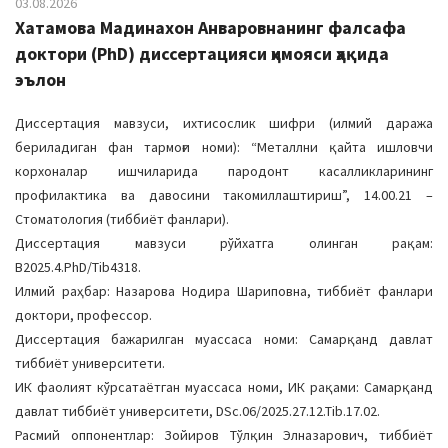
03.08.2026
Хатамова Мадинахон Анваровнанинг фалсафа
доктори (PhD) диссертацияси ҳимояси ҳақида
эълон
Диссертация мавзуси, ихтисослик шифри (илмий даража
бериладиган фан тармоғи номи): “Металлни қайта ишловчи
корхоналар ишчиларида пародонт касалликларининг
профилактика ва давосини такомиллаштириш”, 14.00.21 –
Стоматология (тиббиёт фанлари).
Диссертация мавзуси рўйхатга олинган рақам:
В2025.4.PhD/Tib4318.
Илмий раҳбар: Назарова Нодира Шариповна, тиббиёт фанлари
доктори, профессор.
Диссертация бажарилган муассаса номи: Самарқанд давлат
тиббиёт университети.
ИК фаолият кўрсатаётган муассаса номи, ИК рақами: Самарқанд
давлат тиббиёт университети, DSc.06/2025.27.12.Tib.17.02.
Расмий оппонентлар: Зойиров Тўлқин Элназарович, тиббиёт