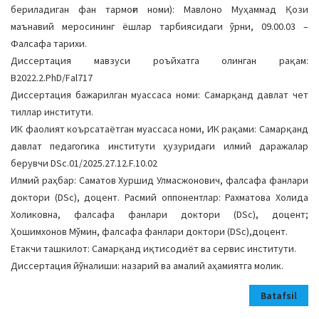
бериладиган фан тармоғи номи): Мавлоно Муҳаммад Қози
маънавий меросининг ёшлар тарбиясидаги ўрни, 09.00.03 –
Фалсафа тарихи.
Диссертация мавзуси роъйхатга олинган рақам:
B2022.2.PhD/Fal717
Диссертация бажарилган муассаса номи: Самарқанд давлат чет
тиллар институти.
ИК фаолият коърсатаётган муассаса номи, ИК рақами: Самарқанд
давлат педагогика институти ҳузуридаги илмий даражалар
берувчи DSc.01/2025.27.12.F.10.02
Илмий раҳбар: Саматов Хуршид Улмасжонович, фалсафа фанлари
доктори (DSc), доцент. Расмий оппонентлар: Рахматова Холида
Холиковна, фалсафа фанлари доктори (DSc), доцент;
Ҳошимхонов Мўмин, фалсафа фанлари доктори (DSc),доцент.
Етакчи ташкилот: Самарқанд иқтисодиёт ва сервис институти.
Диссертация йўналиши: назарий ва амалий аҳамиятга молик.
Batafsil