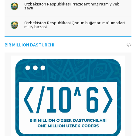
O‘zbekiston Respublikasi Prezidentining rasmiy veb
sayti
O‘zbekiston Respublikasi Qonun hujjatlari ma’lumotlari
milliy bazasi
BIR MILLION DASTURCHI