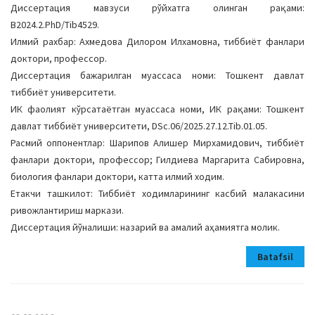
Диссертация мавзуси рўйхатга олинган рақами:
В2024.2.PhD/Tib4529.
Илмий рахбар: Ахмедова Дилором Илхамовна, тиббиёт фанлари
доктори, профессор.
Диссертация бажарилган муассаса номи: Тошкент давлат
тиббиёт университети.
ИК фаолият кўрсатаётган муассаса номи, ИК рақами: Тошкент
давлат тиббиёт университети, DSc.06/2025.27.12.Tib.01.05.
Расмий оппонентлар: Шарипов Алишер Мирхамидович, тиббиёт
фанлари доктори, профессор; Гилдиева Маргарита Сабировна,
биология фанлари доктори, катта илмий ходим.
Етакчи ташкилот: Тиббиёт ходимларининг касбий малакасини
ривожлантириш маркази.
Диссертация йўналиши: назарий ва амалий аҳамиятга молик.
Batafsil