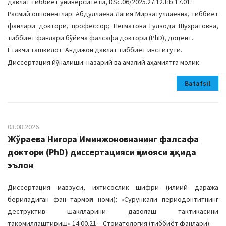
давлат тиббиёт университети, DSc.06/2025.27.12.Tib.17.01.
Расмий оппонентлар: Абдуллаева Лагия Мирзатуллаевна, тиббиёт
фанлари доктори, профессор; Негматова Гулзода Шухратовна,
тиббиёт фанлари бўйича фалсафа доктори (PhD), доцент.
Етакчи ташкилот: Андижон давлат тиббиёт институти.
Диссертация йўналиши: назарий ва амалий аҳамиятга молик.
Batafsil
03.08.2026
Жўраева Нигора Иминжоновнанинг фалсафа
доктори (PhD) диссертацияси ҳимояси ҳақида
эълон
Диссертация мавзуси, ихтисослик шифри (илмий даража
бериладиган фан тармоғи номи): «Сурункали периодонтитнинг
деструктив шаклларини даволаш тактикасини
такомиллаштириш» 14.00.21 – Стоматология (тиббиёт фанлари).