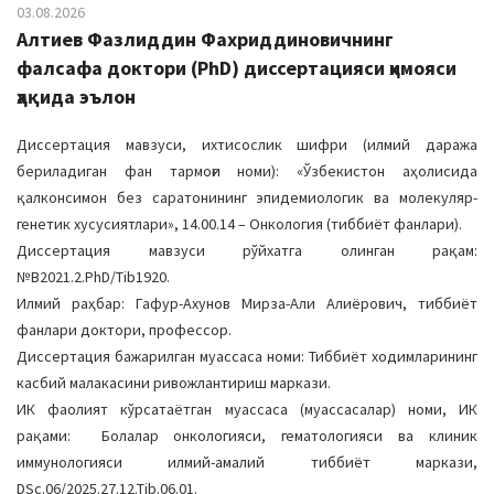
03.08.2026
Алтиев Фазлиддин Фахриддиновичнинг
фалсафа доктори (PhD) диссертацияси ҳимояси
ҳақида эълон
Диссертация мавзуси, ихтисослик шифри (илмий даража
бериладиган фан тармоғи номи): «Ўзбекистон аҳолисида
қалконсимон без саратонининг эпидемиологик ва молекуляр-
генетик хусусиятлари», 14.00.14 – Онкология (тиббиёт фанлари).
Диссертация мавзуси рўйхатга олинган рақам:
№B2021.2.PhD/Tib1920.
Илмий раҳбар: Гафур-Ахунов Мирза-Али Алиёрович, тиббиёт
фанлари доктори, профессор.
Диссертация бажарилган муассаса номи: Тиббиёт ходимларининг
касбий малакасини ривожлантириш маркази.
ИК фаолият кўрсатаётган муассаса (муассасалар) номи, ИК
рақами: Болалар онкологияси, гематологияси ва клиник
иммунологияси илмий-амалий тиббиёт маркази,
DSc.06/2025.27.12.Tib.06.01.