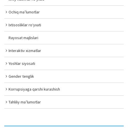
Ochiq ma’lumotlar
Ixtisosliklar ro‘yxati
Rayosat majlislari
Interaktiv xizmatlar
Yoshlar siyosati
Gender tenglik
Korrupsiyaga qarshi kurashish
Tahliliy ma’lumotlar