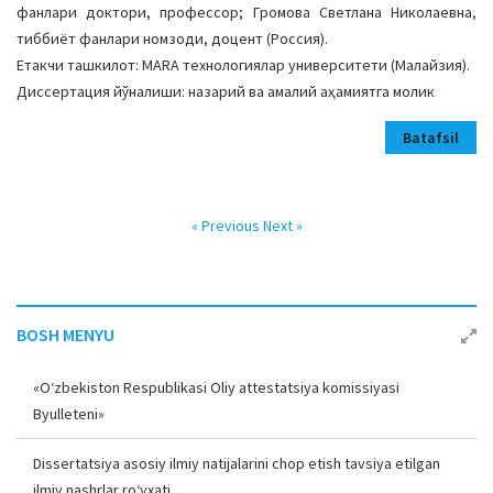
фанлари доктори, профессор; Громова Светлана Николаевна,
тиббиёт фанлари номзоди, доцент (Россия).
Етакчи ташкилот: МАRA технологиялар университети (Малайзия).
Диссертация йўналиши: назарий ва амалий аҳамиятга молик
Batafsil
« Previous
Next »
BOSH MENYU
«O‘zbekiston Respublikasi Oliy attestatsiya komissiyasi
Byulleteni»
Dissertatsiya asosiy ilmiy natijalarini chop etish tavsiya etilgan
ilmiy nashrlar ro‘yxati