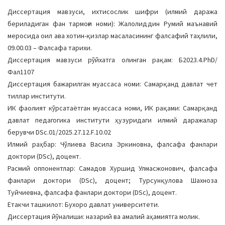
a
Диссертация мавзуси, ихтисослик шифри (илмий даража
t
бериладиган фан тармоғи номи): Жалолиддин Румий маънавий
i
меросида оил ава хотин-қизлар масаласининг фалсафий таҳлили,
o
09.00.03 – Фалсафа тарихи.
n
Диссертация мавзуси рўйхатга олинган рақам: Б2023.4.PhD/
Фал1107
Диссертация бажарилган муассаса номи: Самарқанд давлат чет
тиллар институти.
ИК фаолият кўрсатаётган муассаса номи, ИК рақами: Самарқанд
давлат педагогика институти ҳузуридаги илмий даражалар
берувчи DSc.01/2025.27.12.F.10.02
Илмий раҳбар: Чўлиева Васила Эркиновна, фалсафа фанлари
доктори (DSc), доцент.
Расмий оппонентлар: Самадов Хуршид Улмасжонович, фалсафа
фанлари доктори (DSc), доцент; Турсунқулова Шахноза
Туйчиевна, фалсафа фанлари доктори (DSc), доцент.
Етакчи ташкилот: Бухоро давлат университети.
Диссертация йўналиши: назарий ва амалий аҳамиятга молик.