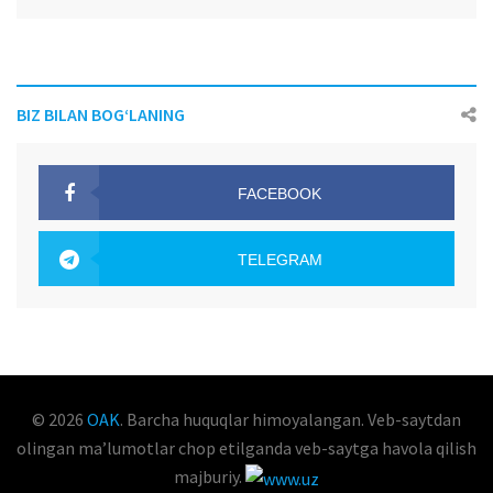
BIZ BILAN BOG‘LANING
FACEBOOK
OAK.UZ
TELEGRAM
OAK.UZ
© 2026
OAK
. Barcha huquqlar himoyalangan. Veb-saytdan
olingan maʼlumotlar chop etilganda veb-saytga havola qilish
majburiy.