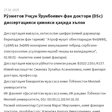
27.01.2025
Рўзметов Учқун Ўрунбоевич фан доктори (DSc)
диссертацияси ҳимояси ҳақида эълон
Диссертация мавзуси, ихтисослик шифри (илмий даражалар
бериладиган фан тармоғи): “Атроф-муҳит обектларидан Фе(ИИИ),
Cу(ИИ) ва Зн(ИИ) ионларини аниқлашнинг гибрид сорбсион-
спектроскопик усулларини ишлаб чиқиш ва валидацияси”,
02.00.02 - Аналитик кимё (кимё фанлари).
Диссертация мавзуси рўйхатга олинган рақам: B2023.2.DSc/К157.
Илмий маслаҳатчи: Сманова Зулайҳо Асаналиевна, кимё фанлари
доктори, профессор.
Диссертация бажарилган муассаса номи: Ўзбекистон Миллий
университети.
ИК фаолият кўрсатаётган муассаса номи, ИК рақами: Ўзбекистон
Миллий университети, DSc 03/30.12.2019.К.01.03.
Расмий оппонентлар:Султонов Марат Мирзаевич, кимё фанлари
доктори, проффессор; Усмонова Хилола Умматалиевна, кимё