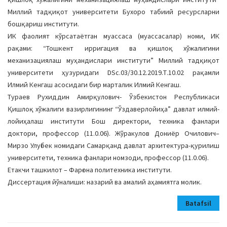
Миллий тадқиқот университети Бухоро табиий ресурсларни
бошқариш институти.
ИК фаолият кўрсатаётган муассаса (муассасалар) номи, ИК
рақами: “Тошкент ирригация ва қишлоқ хўжалигини
механизациялаш муҳандислари институти” Миллий тадқиқот
университети ҳузуридаги DSc.03/30.12.2019.Т.10.02 рақамли
Илмий Кенгаш асосидаги бир марталик Илмий Кенгаш.
Тураев Рухиддин Амирқулович- Ўзбекистон Республикаси
Қишлоқ хўжалиги вазирлигининг “Ўздаверлойиҳа” давлат илмий-
лойиҳалаш институти Бош директори, техника фанлари
доктори, профессор (11.0.06). Жўракулов Дониёр Очилович–
Мирзо Улуғбек номидаги Самарқанд давлат архитектура-қурилиш
университети, техника фанлари номзоди, профессор (11.0.06).
Етакчи ташкилот – Фарғона политехника институти.
Диссертация йўналиши: назарий ва амалий аҳамиятга молик.
Batafsil