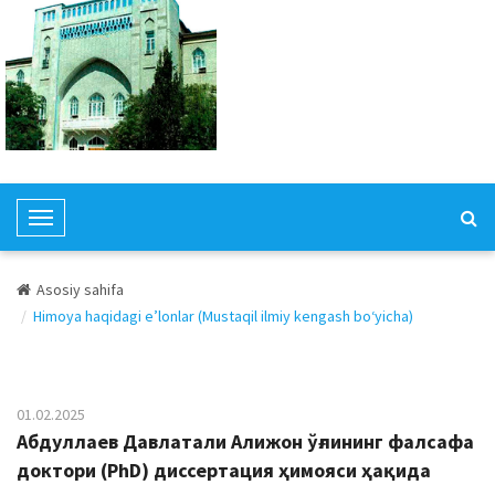
T
o
g
Asosiy sahifa
g
Himoya haqidagi e’lonlar (Mustaqil ilmiy kengash bo‘yicha)
l
e
N
a
01.02.2025
v
Абдуллаев Давлатали Алижон ўғлининг фалсафа
i
доктори (PhD) диссертация ҳимояси ҳақида
g