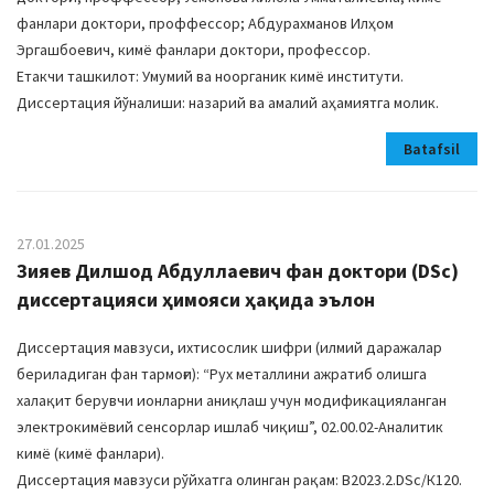
фанлари доктори, проффессор; Абдурахманов Илҳом
Эргашбоевич, кимё фанлари доктори, профессор.
Етакчи ташкилот: Умумий ва ноорганик кимё институти.
Диссертация йўналиши: назарий ва амалий аҳамиятга молик.
Batafsil
27.01.2025
Зияев Дилшод Абдуллаевич фан доктори (DSc)
диссертацияси ҳимояси ҳақида эълон
Диссертация мавзуси, ихтисослик шифри (илмий даражалар
бериладиган фан тармоғи): “Рух металлини ажратиб олишга
халақит берувчи ионларни аниқлаш учун модификацияланган
электрокимёвий сенсорлар ишлаб чиқиш”, 02.00.02-Аналитик
кимё (кимё фанлари).
Диссертация мавзуси рўйхатга олинган рақам: В2023.2.DSc/К120.