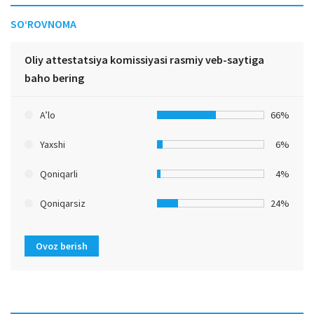
SO‘ROVNOMA
Oliy attestatsiya komissiyasi rasmiy veb-saytiga
baho bering
A’lo
66%
Yaxshi
6%
Qoniqarli
4%
Qoniqarsiz
24%
Ovoz berish