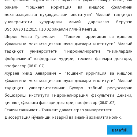
рақами: “Тошкент ирригация ва қишлоқ хўжалигини
механизациялаш муҳандислари институти” Миллий тадқиқот
университети ҳузуридаги илмий даражалар берувчи
DSc.03/30.12.2019.Т.10.02 рақамли Илмий Кенгаш.
Шеров Анвар Гуламович – “Тошкент ирригация ва қишлоқ
хўжалигини механизациялаш муҳандислари институти” Миллий
тадқиқот университети “Гидромелиоратив тизимлардан
фойдаланиш” кафедраси мудири, техника фанлари доктори,
профессор (06.01.02).
Жураев Умид Анварович – “Тошкент ирригация ва қишлоқ
хўжалигини механизациялаш муҳандислари институти” Миллий
тадқиқот университетининг Бухоро табиий ресурсларни
бошқариш институти Гидромелиорация факультети декани,
қишлоқ хўжалиги фанлари доктори, профессор (06.01.02).
Етакчи ташкилот – Тошкент давлат аграр университети.
Диссертация йўналиши: назарий ва амалий аҳамиятга молик.
Batafsil