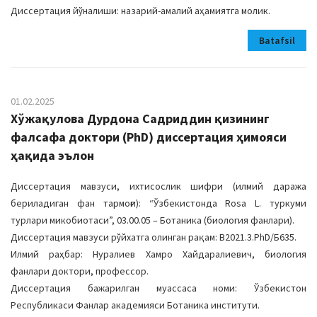
Диссертация йўналиши: назарий-амалий аҳамиятга молик.
Batafsil
01.02.2025
Хўжақулова Дурдона Садриддин қизининг
фалсафа доктори (PhD) диссертация ҳимояси
ҳақида эълон
Диссертация мавзуси, ихтисослик шифри (илмий даража
бериладиган фан тармоғи): “Ўзбекистонда Rosa L. туркуми
турлари микобиотаси”, 03.00.05 – Ботаника (биология фанлари).
Диссертация мавзуси рўйхатга олинган рақам: B2021.3.PhD/Б635.
Илмий раҳбар: Нуралиев Хамро Хайдаралиевич, биология
фанлари доктори, профессор.
Диссертация бажарилган муассаса номи: Ўзбекистон
Республикаси Фанлар академияси Ботаника институти.