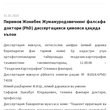
31.01.2025
Пиримов Жонибек Жумамуродовичнинг фалсафа
доктори (PhD) диссертацияси ҳимояси ҳақида
эълон
Диссертация мавзуси, ихтисослик шифри (илмий даража
бериладиган фан тармоғи номи): Ер кадастри учун
ортофотопланларни тайёрлашда геодезик-картографик
таъминотини такомиллаштириш, 11.00.06 –
“Геодезия.Картография” (техника фанлари).
Диссертация мавзуси рўйхатга олинган рақам: № В2024.4.PhD/
Т4338
Илмий раҳбарнинг Ф.И.Ш., илмий даражаси ва унвони:
Сафаров Эшкабул Юлдашович, техника фанлари доктори,
профессор.
Диссертация бажарилган муассаса номи: “Тошкент ирригация ва
қишлоқ хўжалигини механизациялаш муҳандислари институти”