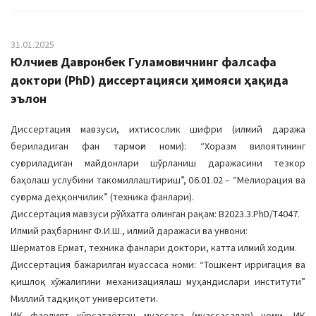
31.01.2025
Юлчиев Давронбек Гуламовичнинг фалсафа
доктори (PhD) диссертацияси ҳимояси ҳақида
эълон
Диссертация мавзуси, ихтисослик шифри (илмий даража
бериладиган фан тармоғи номи): “Хоразм вилоятининг
суғориладиган майдонлари шўрланиш даражасини тезкор
баҳолаш услубини такомиллаштириш”, 06.01.02 – “Мелиорация ва
суғорма деҳқончилик” (техника фанлари).
Диссертация мавзуси рўйхатга олинган рақам: B2023.3.PhD/T4047.
Илмий раҳбарнинг Ф.И.Ш., илмий даражаси ва унвони:
Шерматов Ермат, техника фанлари доктори, катта илмий ходим.
Диссертация бажарилган муассаса номи: “Тошкент ирригация ва
қишлоқ хўжалигини механизациялаш муҳандислари институти”
Миллий тадқиқот университети.
ИК фаолият кўрсатаётган муассаса (муассасалар) номи, ИК