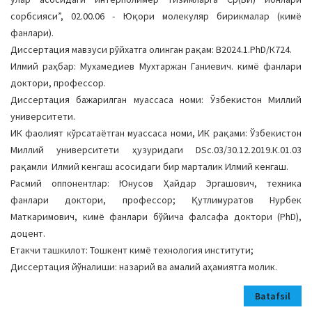
сорбсияси”, 02.00.06 - Юқори молекуляр бирикмалар (кимё
фанлари).
Диссертация мавзуси рўйхатга олинган рақам: В2024.1.PhD/К724.
Илмий раҳбар: Мухамедиев Мухтаржан Ганиевич. кимё фанлари
доктори, профессор.
Диссертация бажарилган муассаса номи: Ўзбекистон Миллий
университети.
ИК фаолият кўрсатаётган муассаса номи, ИК рақами: Ўзбекистон
Миллий университети ҳузуридаги DSc.03/30.12.2019.К.01.03
рақамли Илмий кенгаш асосидаги бир марталик Илмий кенгаш.
Расмий оппонентлар: Юнусов Ҳайдар Эргашович, техника
фанлари доктори, профессор; Қутлимуратов Нурбек
Маткаримович, кимё фанлари бўйича фалсафа доктори (PhD),
доцент.
Етакчи ташкилот: Тошкент кимё технология институти;
Диссертация йўналиши: назарий ва амалий аҳамиятга молик.
Batafsil