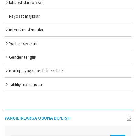
Ixtisosliklar ro‘yxati
Rayosat majlislari
Interaktiv xizmatlar
Yoshlar siyosati
Gender tenglik
Korrupsiyaga qarshi kurashish
Tahliliy ma’lumotlar
YANGILIKLARGA OBUNA BO‘LISH