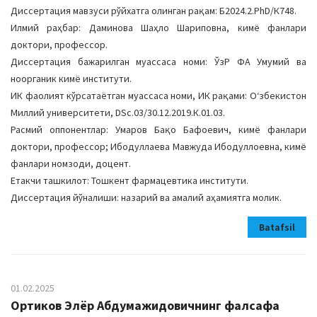
Диссертация мавзуси рўйхатга олинган рақам: Б2024.2.PhD/К748.
Илмий раҳбар: Даминова Шаҳло Шариповна, кимё фанлари
доктори, профессор.
Диссертация бажарилган муассаса номи: ЎзР ФА Умумий ва
ноорганик кимё институти.
ИК фаолият кўрсатаётган муассаса номи, ИК рақами: Оʻзбекистон
Миллий университети, DSc.03/30.12.2019.К.01.03.
Расмий оппонентлар: Умаров Бақо Бафоевич, кимё фанлари
доктори, профессор; Ибодуллаева Мавжуда Ибодуллоевна, кимё
фанлари номзоди, доцент.
Етакчи ташкилот: Тошкент фармацевтика институти.
Диссертация йўналиши: назарий ва амалий аҳамиятга молик.
Batafsil
01.02.2025
Ортиков Элёр Абдумажидовичнинг фалсафа