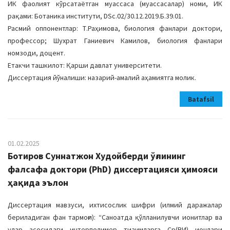
ИК фаолият кўрсатаётган муассаса (муассасалар) номи, ИК
рақами: Ботаника институти, DSc.02/30.12.2019.Б.39.01.
Расмий оппонентлар: Т.Раҳимова, биология фанлари доктори,
профессор; Шухрат Ганиевич Камилов, биология фанлари
номзоди, доцент.
Етакчи ташкилот: Қарши давлат университети.
Диссертация йўналиши: назарий-амалий аҳамиятга молик.
Batafsil
01.02.2025
Ботиров Суннатжон Худойберди ўғлининг
фалсафа доктори (PhD) диссертацияси ҳимояси
ҳақида эълон
Диссертация мавзуси, ихтисослик шифри (илмий даражалар
бериладиган фан тармоғи): “Саноатда қўлланилувчи ионитлар ва
улар асосидаги интерполимер тизимларга Cр(ВИ) ионлари