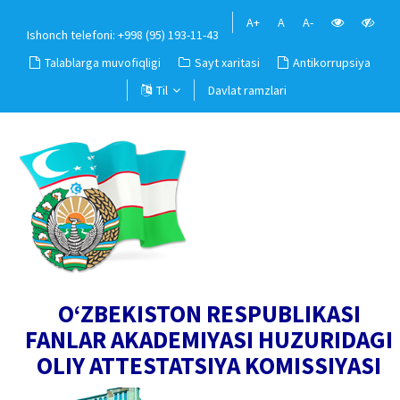
A+
A
A-
Ishonch telefoni: +998 (95) 193-11-43
Talablarga muvofiqligi
Sayt xaritasi
Antikorrupsiya
Til
Davlat ramzlari
O‘ZBEKISTON RESPUBLIKASI
FANLAR AKADEMIYASI HUZURIDAGI
OLIY ATTESTATSIYA KOMISSIYASI