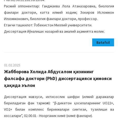
Расмий оппонентлар: Ганджаева Лола Атаназаровна, биология
фанлари доктори, катта илмий ходим; Зокиров Исломжон
Илхомжонович, биология фанлари доктори, профессор.
Етакчи ташкилот: Ўзбекистон Миллий университети.
Диссертация йўналиши: назарий ва амалий аҳамиятга молик.
Batafsil
01.02.2025
Жабборова Холида Абдусалом қизининг
фалсафа доктори (PhD) диссертацияси ҳимояси
ҳақида эълон
Диссертация мавзуси, ихтисослик шифри (илмий даражалар
бериладиган фан тармоғи): “ꞵ-дикетон ҳосилаларининг UO22+,
VO2+ билан комплекс бирикмалари синтези, тузилиши ва
хоссалари”, 02.00.01 - Ноорганик кимё (кимё фанлари).