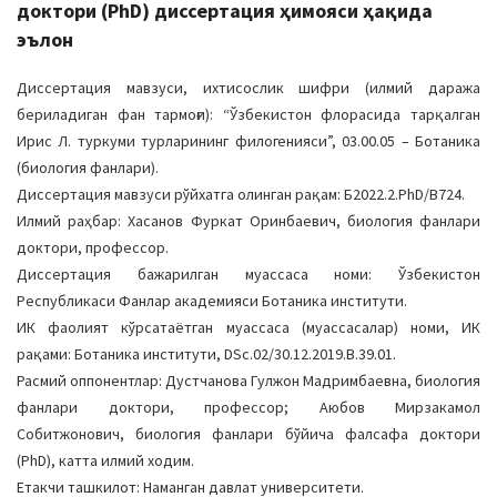
доктори (PhD) диссертация ҳимояси ҳақида
эълон
Диссертация мавзуси, ихтисослик шифри (илмий даража
бериладиган фан тармоғи): “Ўзбекистон флорасида тарқалган
Ирис Л. туркуми турларининг филогенияси”, 03.00.05 – Ботаника
(биология фанлари).
Диссертация мавзуси рўйхатга олинган рақам: Б2022.2.PhD/B724.
Илмий раҳбар: Хасанов Фуркат Оринбаевич, биология фанлари
доктори, профессор.
Диссертация бажарилган муассаса номи: Ўзбекистон
Республикаси Фанлар академияси Ботаника институти.
ИК фаолият кўрсатаётган муассаса (муассасалар) номи, ИК
рақами: Ботаника институти, DSc.02/30.12.2019.B.39.01.
Расмий оппонентлар: Дустчанова Гулжон Мадримбаевна, биология
фанлари доктори, профессор; Аюбов Мирзакамол
Собитжонович, биология фанлари бўйича фалсафа доктори
(PhD), катта илмий ходим.
Етакчи ташкилот: Наманган давлат университети.