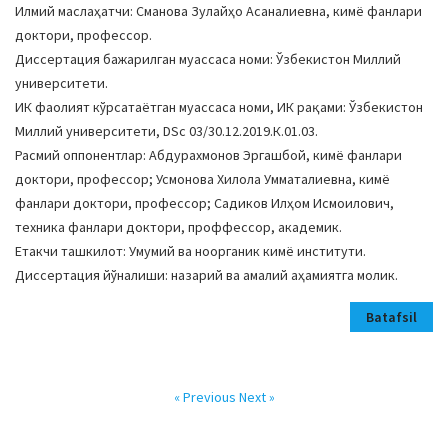
Илмий маслаҳатчи: Сманова Зулайҳо Асаналиевна, кимё фанлари
доктори, профессор.
Диссертация бажарилган муассаса номи: Ўзбекистон Миллий
университети.
ИК фаолият кўрсатаётган муассаса номи, ИК рақами: Ўзбекистон
Миллий университети, DSc 03/30.12.2019.К.01.03.
Расмий оппонентлар: Абдурахмонов Эргашбой, кимё фанлари
доктори, профессор; Усмонова Хилола Умматалиевна, кимё
фанлари доктори, профессор; Садиков Илҳом Исмоилович,
техника фанлари доктори, проффессор, академик.
Етакчи ташкилот: Умумий ва ноорганик кимё институти.
Диссертация йўналиши: назарий ва амалий аҳамиятга молик.
Batafsil
« Previous
Next »