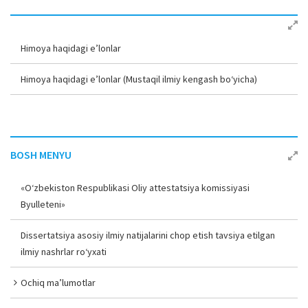
Himoya haqidagi e’lonlar
Himoya haqidagi e’lonlar (Mustaqil ilmiy kengash bo‘yicha)
BOSH MENYU
«O‘zbekiston Respublikasi Oliy attestatsiya komissiyasi
Byulleteni»
Dissertatsiya asosiy ilmiy natijalarini chop etish tavsiya etilgan
ilmiy nashrlar ro‘yxati
Ochiq ma’lumotlar