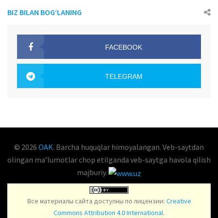
BIZ BILAN BOG‘LANING
FACEBOOK
OAK.UZ
TELEGRAM
OAK.UZ
© 2026
OAK
. Barcha huquqlar himoyalangan. Veb-saytdan
olingan maʼlumotlar chop etilganda veb-saytga havola qilish
majburiy.
Все материалы сайта доступны по лицензии:
Creative
Commons Attribution 4.0 International
.