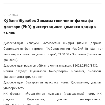
01.02.2025
Кўбаев Журабек Эшмаматовичнинг фалсафа
доктори (PhD) диссертацияси ҳимояси ҳақида
эълон
Диссертация мавзуси, ихтисослик шифри (илмий даража
бериладиган фан тармоғи): “Ўзбекистоннинг Ғарбий Тян-Шан тоғ
тизмалари ксилофаг-ҳашаротлари”, 03.00.06 - Зоология (биология
фанлари).
Диссертация мавзуси рўйхатга олинган рақам: B2022.2.PhD/B732.
Илмий раҳбар: Жугинисов Тангирберген Исаевич, биология
фанлари доктори, доцент.
Диссертация бажарилган муассаса номи: Қорақалпоқ давлат
университети.
ИК фаолият кўрсатаётган муассаса (муассасалар) номи, ИК
рақами: Қорақалпоқ давлат университети,
PhD.03/30.12.2019.B.20.04.