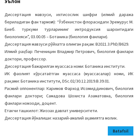
эълон
a
t
Диссертация мавзуси, ихтисослик шифри (илмий даража
i
бериладиган фан тармоғи): “Ўзбекистон флорасидаги Эремурус М.
o
Биеб. туркуми турларининг интродуксия шароитидаги
n
биологияси”, 03.00.05 – Ботаника (биология фанлари).
Диссертация мавзуси рўйхатга олинган рақам: B2021.3.PhD/B629.
Илмий раҳбар: Печеницин Владмир Петрович, биология фанлари
доктори, профессор.
Диссертация бажарилган муассаса номи: Ботаника институти.
ИК фаолият кўрсатаётган муассаса (муассасалар) номи, ИК
рақами: Ботаника институти, DSc.02/30.12.2019.B.39.01.
Расмий оппонентлар: Каримов Фарход Исомиддинович, биология
фанлари доктори; Самадова Шохиста Азаматовна, биология
фанлари номзоди, доцент.
Етакчи ташкилот: Жиззах давлат университети.
Диссертация йўналиши: назарий-амалий аҳамиятга молик.
Batafsil