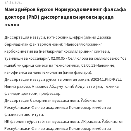
24.12.2025
Мамадиёров Бурхон Нормуродовичнинг фалсафа
доктори (PhD) диссертацияси ҳимояси ҳақида
эълон
Диссертация мавзуси, ихтисослик шифри (илмий даража
бериладиган фан тармоғи номи): “Наноселлюлозанинг
карбоксиметил ва (мет)акрилат хосилаларининг синтези,
тузилиши ва хоссалари”, 02.00.05 - Селлюлоза ва селлюлоза-қогʼоз
ишлаб чиқариш кимёси ва технологияси, 02.00.12-Нанокимё,
нанофизика ва нанотехнология (кимё фанлари).
Диссертация мавзуси рўйхатга олинган рақам: В2024.1.PhD/K722.
Илмий раҳбар: Атаханов Абдумутолиб Абдупатто ўғли, техника
фанлари доктори, профессор.
Диссертация бажарилган муассаса номи: Ўзбекистон
Республикаси Фанлар академияси Полимерлар кимёси ва
физикаси институти.
ИК фаолият кўрсатаётган муассаса номи: ИК рақами: Ўзбекистон
Республикаси Фанлар академияси Полимерлар кимёси ва