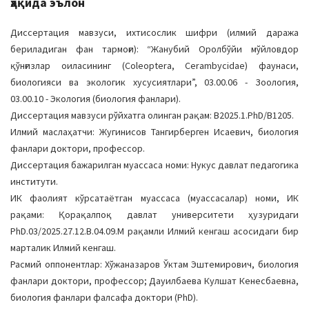
ҳақида эълон
a
t
Диссертация мавзуси, ихтисослик шифри (илмий даража
i
бериладиган фан тармоғи): “Жанубий Оролбўйи мўйловдор
o
қўнғизлар оиласининг (Coleoptera, Cerambycidae) фаунаси,
n
биологияси ва экологик хусусиятлари”, 03.00.06 - Зоология,
03.00.10 - Экология (биология фанлари).
Диссертация мавзуси рўйхатга олинган рақам: B2025.1.PhD/B1205.
Илмий маслаҳатчи: Жугинисов Тангирберген Исаевич, биология
фанлари доктори, профессор.
Диссертация бажарилган муассаса номи: Нукус давлат педагогика
институти.
ИК фаолият кўрсатаётган муассаса (муассасалар) номи, ИК
рақами: Қорақалпоқ давлат университети ҳузуридаги
PhD.03/2025.27.12.B.04.09.М рақамли Илмий кенгаш асосидаги бир
марталик Илмий кенгаш.
Расмий оппонентлар: Хўжаназаров Ўктам Эштемирович, биология
фанлари доктори, профессор; Дауилбаева Кулшат Кенесбаевна,
биология фанлари фалсафа доктори (PhD).