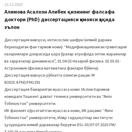
23.12.2025
Алимова Асалхон Алибек қизининг фалсафа
доктори (PhD) диссертацияси ҳимояси ҳақида
эълон
Диссертация мавзуси, ихтисослик шифри (илмий даража
бериладиган фан тармоғи номи): “Модификацияланган гравитация
назариялари доирасида қора ўралар атрофида оптик жараёнлар
ва заррачалар динамикаси”, 01.04.02-Назарий физика. 01.03.01-
Астрономия (физика-математика фанлари бўйича).
Диссертация мавзуси рўйхатга олинган рақам: №
В2025.4.PhD/FM1391
Диссертация бажарилган муассаса номи: Ислом Каримов
номидаги Тошкент давлат техника университети ва “Янги
Ўзбекистон” университети.
ИК фаолият кўрсатаётган муассаса номи, ИК рақами: “Янги
Ўзбекистон” университети, Илғор тадқиқотлар институти
ҳузуридаги илмий даражалар берувчи DSc.03/07.07.2025.FM/
Т.192.01 рақамли Илмий кенгаш