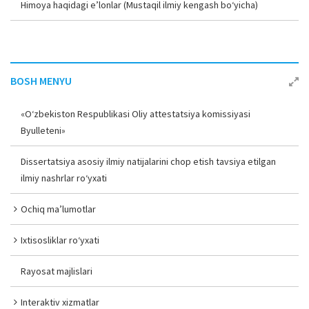
Himoya haqidagi e’lonlar (Mustaqil ilmiy kengash bo‘yicha)
BOSH MENYU
«O‘zbekiston Respublikasi Oliy attestatsiya komissiyasi
Byulleteni»
Dissertatsiya asosiy ilmiy natijalarini chop etish tavsiya etilgan
ilmiy nashrlar ro‘yxati
Ochiq ma’lumotlar
Ixtisosliklar ro‘yxati
Rayosat majlislari
Interaktiv xizmatlar