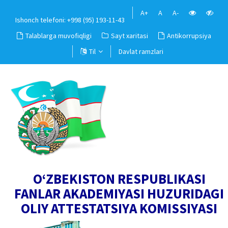
A+
A
A-
Ishonch telefoni: +998 (95) 193-11-43
Talablarga muvofiqligi
Sayt xaritasi
Antikorrupsiya
Til
Davlat ramzlari
O‘ZBEKISTON RESPUBLIKASI
FANLAR AKADEMIYASI HUZURIDAGI
OLIY ATTESTATSIYA KOMISSIYASI