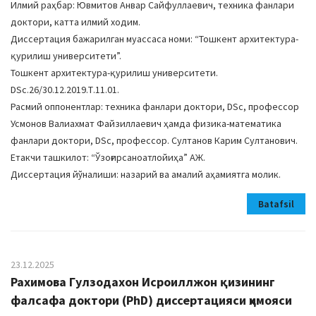
Илмий раҳбар: Ювмитов Анвар Сайфуллаевич, техника фанлари
доктори, катта илмий ходим.
Диссертация бажарилган муассаса номи: “Тошкент архитектура-
қурилиш университети”.
Тошкент архитектура-қурилиш университети.
DSc.26/30.12.2019.Т.11.01.
Расмий оппонентлар: техника фанлари доктори, DSc, профессор
Усмонов Валиахмат Файзиллаевич ҳамда физика-математика
фанлари доктори, DSc, профессор. Султанов Карим Султанович.
Етакчи ташкилот: “Ўзоғирсаноатлойиҳа” АЖ.
Диссертация йўналиши: назарий ва амалий аҳамиятга молик.
Batafsil
23.12.2025
Рахимова Гулзодахон Исроиллжон қизининг
фалсафа доктори (PhD) диссертацияси ҳимояси