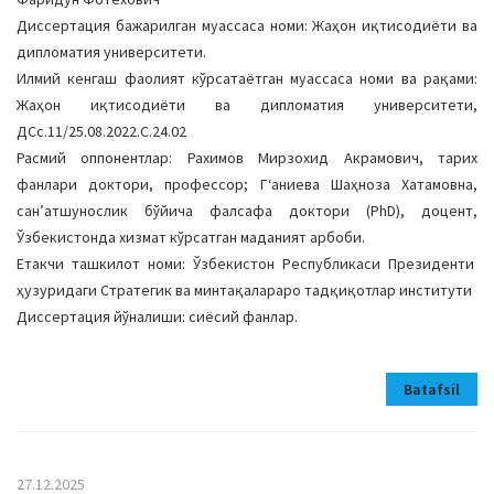
Диссертация бажарилган муассаса номи: Жаҳон иқтисодиёти ва
дипломатия университети.
Илмий кенгаш фаолият кўрсатаётган муассаса номи ва рақами:
Жаҳон иқтисодиёти ва дипломатия университети,
ДСс.11/25.08.2022.С.24.02
Расмий оппонентлар: Рахимов Мирзохид Акрамович, тарих
фанлари доктори, профессор; Гʻаниева Шаҳноза Хатамовна,
санʼатшунослик бўйича фалсафа доктори (PhD), доцент,
Ўзбекистонда хизмат кўрсатган маданият арбоби.
Етакчи ташкилот номи: Ўзбекистон Республикаси Президенти
ҳузуридаги Стратегик ва минтақалараро тадқиқотлар институти
Диссертация йўналиши: сиёсий фанлар.
Batafsil
27.12.2025