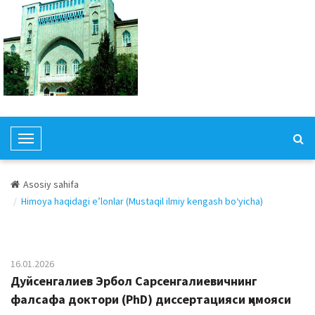
T
o
g
Asosiy sahifa
g
Himoya haqidagi e’lonlar (Mustaqil ilmiy kengash bo‘yicha)
l
e
N
a
16.01.2026
v
Дуйсенгалиев Эрбол Сарсенгалиевичнинг
i
фалсафа доктори (PhD) диссертацияси ҳимояси
g