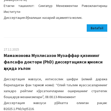
Етакчи ташкилот: Сингапур Менежментни Ривожлантириш
Институти
Диссертация йўналиши: назарий аҳамиятга молик.
Batafsil
27.12.2025
Мамажонова Мухлисахон Музаффар қизининг
фалсафа доктори (PhD) диссертацияси ҳимояси
ҳақида эълон
Диссертация мавзуси, ихтисослик шифри (илмий даража
бериладиган фан тармоғи номи): “Олий таълим муассасаларининг
халқаро рейтинг кўрсаткичларини оширишнинг стратегик
бошқарув механизмлари”, 08.00.13-Менежмент
Диссертация мавзуси рўйхатга олинган рақам:
B2025.1.PhD/Iqt5216.