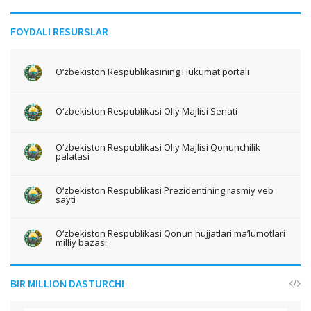
FOYDALI RESURSLAR
O‘zbekiston Respublikasining Hukumat portali
O‘zbekiston Respublikasi Oliy Majlisi Senati
O‘zbekiston Respublikasi Oliy Majlisi Qonunchilik
palatasi
O‘zbekiston Respublikasi Prezidentining rasmiy veb
sayti
O‘zbekiston Respublikasi Qonun hujjatlari ma’lumotlari
milliy bazasi
BIR MILLION DASTURCHI