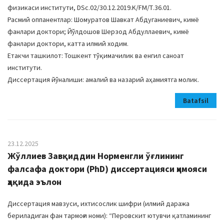
физикаси институти, DSc.02/30.12.2019.K/FM/Т.36.01.
Расмий оппанентлар: Шомуратов Шавкат Абдуганиевич, кимё
фанлари доктори; Йўлдошов Шерзод Абдуллаевич, кимё
фанлари доктори, катта илмий ходим.
Етакчи ташкилот: Тошкент тўқимачилик ва енгил саноат
институти.
Диссертация йўналиши: амалий ва назарий аҳамиятга молик.
Batafsil
23.12.2025
Жўллиев Завқиддин Норменгли ўғлининг
фалсафа доктори (PhD) диссертацияси ҳимояси
ҳақида эълон
Диссертация мавзуси, ихтисослик шифри (илмий даража
бериладиган фан тармоғи номи): “Перовскит ютувчи қатламининг