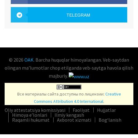
OAK.UZ
TELEGRAM
OAK.UZ
© 2026
OAK
. Barcha huquqlar himoyalangan. Veb-saytdan
olingan maʼlumotlar chop etilganda veb-saytga havola qilish
majburiy.
Все материалы сайта доступны по лицензии:
Creative
Commons Attribution 4.0 International
.
Oliy attestatsiya komissiyasi
Faoliyat
Hujjatlar
Himoya e’lonlari
Ilmiy kengash
Raqamli hukumat
Axborot xizmati
Bog‘lanish