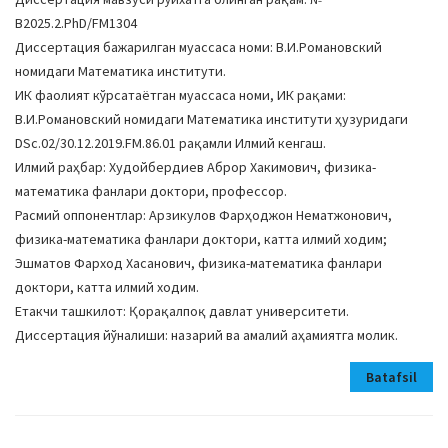
В2025.2.PhD/FM1304
Диссертация бажарилган муассаса номи: В.И.Романовский
номидаги Математика институти.
ИК фаолият кўрсатаётган муассаса номи, ИК рақами:
В.И.Романовский номидаги Математика институти ҳузуридаги
DSc.02/30.12.2019.FM.86.01 рақамли Илмий кенгаш.
Илмий раҳбар: Худойбердиев Аброр Хакимович, физика-
математика фанлари доктори, профессор.
Расмий оппонентлар: Арзикулов Фарҳоджон Нематжонович,
физика-математика фанлари доктори, катта илмий ходим;
Эшматов Фарход Хасанович, физика-математика фанлари
доктори, катта илмий ходим.
Етакчи ташкилот: Қорақалпоқ давлат университети.
Диссертация йўналиши: назарий ва амалий аҳамиятга молик.
Batafsil