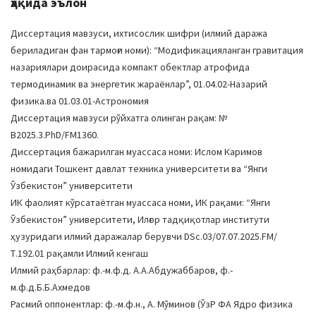
ҳақида эълон
Диссертация мавзуси, ихтисослик шифри (илмий даража
бериладиган фан тармоғи номи): “Модификацияланган гравитация
назариялари доирасида компакт обектлар атрофида
термодинамик ва энергетик жараёнлар”, 01.04.02-Назарий
физика.ва 01.03.01-Астрономия
Диссертация мавзуси рўйхатга олинган рақам: №
В2025.3.PhD/FM1360.
Диссертация бажарилган муассаса номи: Ислом Каримов
номидаги Тошкент давлат техника университети ва “Янги
Ўзбекистон” университети
ИК фаолият кўрсатаётган муассаса номи, ИК рақами: “Янги
Ўзбекистон” университети, Илғор тадқиқотлар институти
ҳузуридаги илмий даражалар берувчи DSc.03/07.07.2025.FM/
Т.192.01 рақамли Илмий кенгаш
Илмий раҳбарлар: ф.-м.ф.д. А.А.Абдужаббаров, ф.-
м.ф.д.Б.Б.Ахмедов
Расмий оппонентлар: ф.-м.ф.н., А. Мўминов (ЎзР ФА Ядро физика