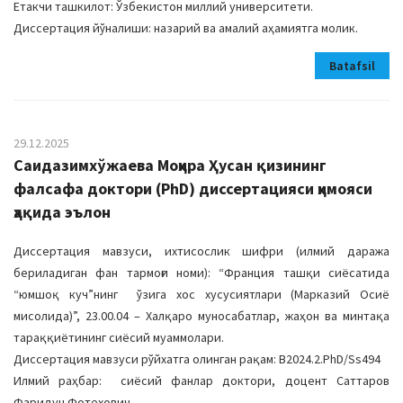
Етакчи ташкилот: Ўзбекистон миллий университети.
Диссертация йўналиши: назарий ва амалий аҳамиятга молик.
Batafsil
29.12.2025
Саидазимхўжаева Моҳира Ҳусан қизининг
фалсафа доктори (PhD) диссертацияси ҳимояси
ҳақида эълон
Диссертация мавзуси, ихтисослик шифри (илмий даража
бериладиган фан тармоғи номи): “Франция ташқи сиёсатида
“юмшоқ куч”нинг ўзига хос хусусиятлари (Марказий Осиё
мисолида)”, 23.00.04 – Халқаро муносабатлар, жаҳон ва минтақа
тараққиётининг сиёсий муаммолари.
Диссертация мавзуси рўйхатга олинган рақам: В2024.2.PhD/Ss494
Илмий раҳбар: сиёсий фанлар доктори, доцент Саттаров
Фаридун Фотехович