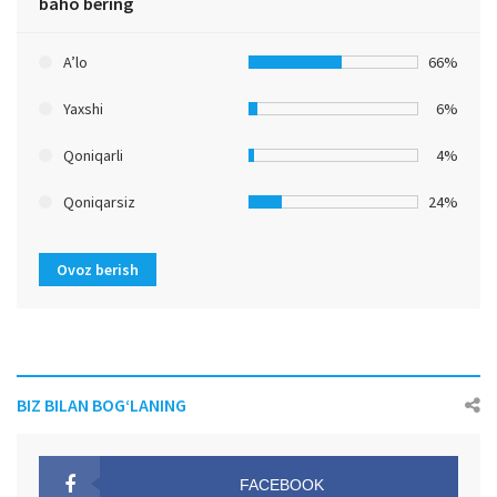
baho bering
A’lo
66%
Yaxshi
6%
Qoniqarli
4%
Qoniqarsiz
24%
Ovoz berish
BIZ BILAN BOG‘LANING
FACEBOOK