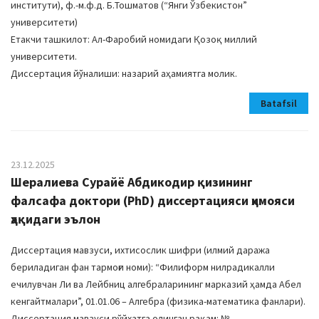
институти), ф.-м.ф.д. Б.Тошматов (“Янги Ўзбекистон”
университети)
Етакчи ташкилот: Ал-Фаробий номидаги Қозоқ миллий
университети.
Диссертация йўналиши: назарий аҳамиятга молик.
Batafsil
23.12.2025
Шералиева Сурайё Абдикодир қизининг
фалсафа доктори (PhD) диссертацияси ҳимояси
ҳақидаги эълон
Диссертация мавзуси, ихтисослик шифри (илмий даража
бериладиган фан тармоғи номи): “Филиформ нилрадикалли
ечилувчан Ли ва Лейбниц алгебраларининг марказий ҳамда Абел
кенгайтмалари”, 01.01.06 – Алгебра (физика-математика фанлари).
Диссертация мавзуси рўйхатга олинган рақам: №