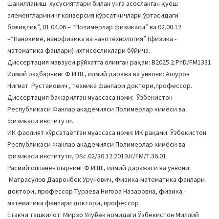
шакилланиш хусусиятлари билан унга асосланган қуёш
элементларининг конверсия кўрсаткичлари ўртасидаги
боғлиқлик”, 01.04.06 – “Полимерлар физикаси” ва 02.00.12
–“Нанокимё, нанофизика ва нанотехнология” (физика -
математика фанлари) ихтисосликлари бўйича.
Диссертация мавзуси рўйхатга олинган рақам: В2025.2.PhD/FM1331
Илмий раҳбарнинг Ф.И.Ш., илмий даража ва унвони: Ашуров
Нигмат Рустамович , техника фанлари доктори,профессор.
Диссертация бажарилган муассаса номи: Ўзбекистон
Республикаси Фанлар академияси Полимерлар кимёси ва
физикаси институти.
ИК фаолият кўрсатаётган муассаса номи: ИК рақами: Ўзбекистон
Республикаси Фанлар академияси Полимерлар кимёси ва
физикаси институти, DSc.02/30.12.2019.К/FM/Т.36.01.
Расмий оппанентларнинг Ф.И.Ш., илмий даражаси ва унвони:
Матрасулов Давронбек Урунович, Физика-математика фанлари
доктори, профессор Тураева Нигора Назаровна, физика -
математика фанлари доктори, профессор
Етакчи ташкилот: Мирзо Улуғбек номидаги Ўзбекистон Миллий