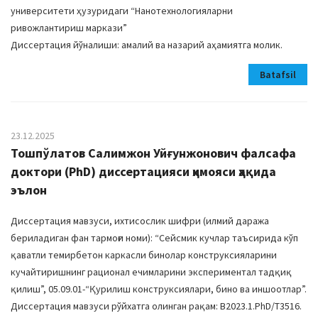
университети ҳузуридаги “Нанотехнологияларни
ривожлантириш маркази”
Диссертация йўналиши: амалий ва назарий аҳамиятга молик.
Batafsil
23.12.2025
Тошпўлатов Салимжон Уйғунжонович фалсафа
доктори (PhD) диссертацияси ҳимояси ҳақида
эълон
Диссертация мавзуси, ихтисослик шифри (илмий даража
бериладиган фан тармоғи номи): “Сейсмик кучлар таъсирида кўп
қаватли темирбетон каркасли бинолар конструксияларини
кучайтиришнинг рационал ечимларини экспериментал тадқиқ
қилиш”, 05.09.01-“Қурилиш конструксиялари, бино ва иншоотлар”.
Диссертация мавзуси рўйхатга олинган рақам: В2023.1.PhD/Т3516.