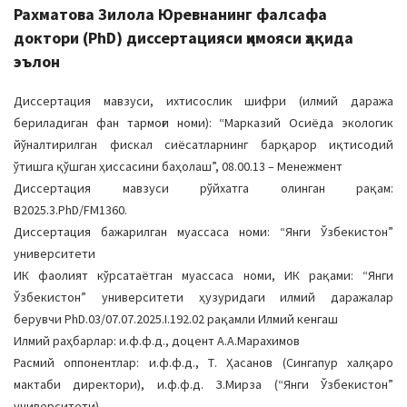
Рахматова Зилола Юревнанинг фалсафа
доктори (PhD) диссертацияси ҳимояси ҳақида
эълон
Диссертация мавзуси, ихтисослик шифри (илмий даража
бериладиган фан тармоғи номи): “Марказий Осиёда экологик
йўналтирилган фискал сиёсатларнинг барқарор иқтисодий
ўтишга қўшган ҳиссасини баҳолаш”, 08.00.13 – Менежмент
Диссертация мавзуси рўйхатга олинган рақам:
В2025.3.PhD/FM1360.
Диссертация бажарилган муассаса номи: “Янги Ўзбекистон”
университети
ИК фаолият кўрсатаётган муассаса номи, ИК рақами: “Янги
Ўзбекистон” университети ҳузуридаги илмий даражалар
берувчи PhD.03/07.07.2025.I.192.02 рақамли Илмий кенгаш
Илмий раҳбарлар: и.ф.ф.д., доцент А.А.Марахимов
Расмий оппонентлар: и.ф.ф.д., Т. Ҳасанов (Сингапур халқаро
мактаби директори), и.ф.ф.д. З.Мирза (“Янги Ўзбекистон”
университети)