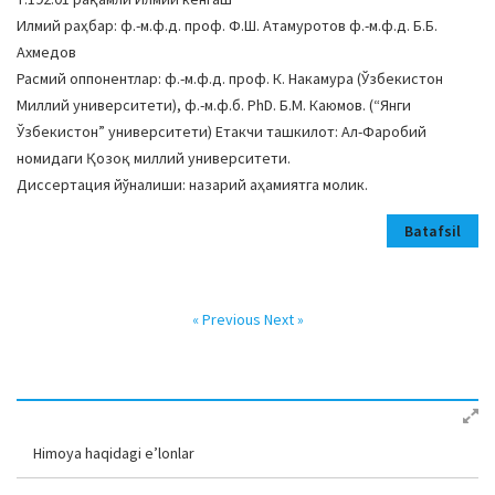
Илмий раҳбар: ф.-м.ф.д. проф. Ф.Ш. Атамуротов ф.-м.ф.д. Б.Б.
Ахмедов
Расмий оппонентлар: ф.-м.ф.д. проф. К. Накамура (Ўзбекистон
Миллий университети), ф.-м.ф.б. PhD. Б.М. Каюмов. (“Янги
Ўзбекистон” университети) Етакчи ташкилот: Ал-Фаробий
номидаги Қозоқ миллий университети.
Диссертация йўналиши: назарий аҳамиятга молик.
Batafsil
« Previous
Next »
Himoya haqidagi e’lonlar