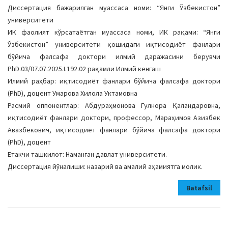
Диссертация бажарилган муассаса номи: “Янги Ўзбекистон”
университети
ИК фаолият кўрсатаётган муассаса номи, ИК рақами: “Янги
Ўзбекистон” университети қошидаги иқтисодиёт фанлари
бўйича фалсафа доктори илмий даражасини берувчи
PhD.03/07.07.2025.I.192.02 рақамли Илмий кенгаш
Илмий раҳбар: иқтисодиёт фанлари бўйича фалсафа доктори
(PhD), доцент Умарова Хилола Уктамовна
Расмий оппонентлар: Абдураҳмонова Гулнора Қаландаровна,
иқтисодиёт фанлари доктори, профессор, Мараҳимов Азизбек
Авазбекович, иқтисодиёт фанлари бўйича фалсафа доктори
(PhD), доцент
Етакчи ташкилот: Наманган давлат университети.
Диссертация йўналиши: назарий ва амалий аҳамиятга молик.
Batafsil