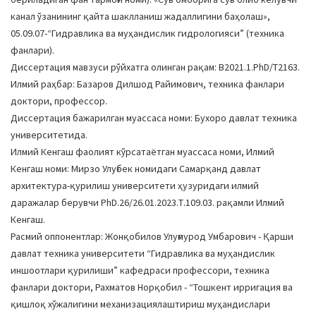
канал ўзанининг қайта шаклланиш жадаллигини баҳолаш»,
05.09.07-“Гидравлика ва муҳандислик гидрологияси” (техника
фанлари).
Диссертация мавзуси рўйхатга олинган рақам: В2021.1.PhD/Т2163.
Илмий раҳбар: Базаров Дилшод Райимович, техника фанлари
доктори, профессор.
Диссертация бажарилган муассаса номи: Бухоро давлат техника
университетида.
Илмий Кенгаш фаолият кўрсатаётган муассаса номи, Илмий
Кенгаш номи: Мирзо Улуғбек номидаги Самарқанд давлат
архитектура-қурилиш университети ҳузуридаги илмий
даражалар берувчи PhD.26/26.01.2023.Т.109.03. рақамли Илмий
Кенгаш.
Расмий оппонентлар: Жонқобилов Улуғмурод Умбарович - Қарши
давлат техника университети “Гидравлика ва муҳандислик
иншоотлари қурилиши” кафедраси профессори, техника
фанлари доктори, Рахматов Норқобил - “Тошкент ирригация ва
қишлоқ хўжалигини механизациялаштириш муҳандислари