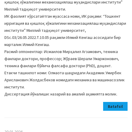
қишлоқ хўжалигини механизациялаш муҳандислари институти”
Миллий тадқиқот университети.
ИК фаолият кўрсатаётган муассаса номи, ИК рақами: “Тошкент
ирригация ва қишлоқ хўжалигини механизациялаш муҳандислари
институти” Миллий тадқиқот университет,
DSc.03/26.05.2022.Т.10.05 рақамли Илмий Кенгаш асосидаги бир
марталик Илмий Кенгаш.
Расмий оппонентлар: Исмаилов Мирҳалил Агзамович, техника
фанлари доктори, профессор; Жўраев Шерали Умаржонович,
техника фанлари бўйича фалсафа доктори (PhD), доцент.
Етакчи ташкилот номи: Олмаота шаҳридаги Академик Умирбек
Арисланович Жолдасбеков номидаги механика ва машинасозлик
институти.
Диссертация йўналиши: назарий ва амалий аҳамиятга молик.
Batafsil
20.01.2026