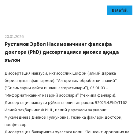
Batafsil
20.01.2026
Рустамов Эрбол Насимовичнинг фалсафа
доктори (PhD) диссертацияси ҳимояси ҳақида
эълон
Диссертация мавзуси, ихтисослик шифри (илмий даража
бериладиган фан тармоғи): “Алгоритмы обработки знаний”
(“Билимларни қайта ишлаш алгоритмлари”), 05.01.03 –
“Информатиканинг назарий асослари” (техника фанлари).
Диссертация мавзуси рўйхатга олинган рақам: B2025.4.PhD/Т162
Илмий раҳбарнинг Ф.И.Ш., илмий даражаси ва унвони:
Мухамедиева Дилноз Тулкуновна, техника фанлари доктори,
профессор.
Диссертация бажарилган муассаса номи: “Тошкент ирригация ва