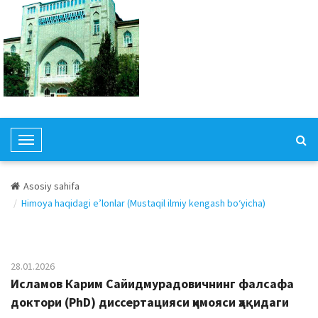
T
o
g
Asosiy sahifa
g
Himoya haqidagi e’lonlar (Mustaqil ilmiy kengash bo‘yicha)
l
e
N
a
28.01.2026
v
Исламов Карим Сайидмурадовичнинг фалсафа
i
доктори (PhD) диссертацияси ҳимояси ҳақидаги
g