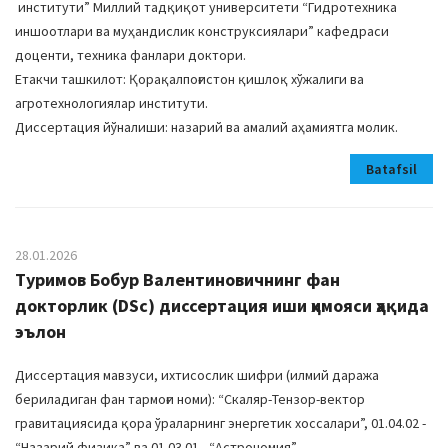
институти” Миллий тадқиқот университети “Гидротехника
иншоотлари ва муҳандислик конструксиялари” кафедраси
доценти, техника фанлари доктори.
Етакчи ташкилот: Қорақалпоғистон қишлоқ хўжалиги ва
агротехнологиялар институти.
Диссертация йўналиши: назарий ва амалий аҳамиятга молик.
Batafsil
28.01.2026
Туримов Бобур Валентиновичнинг фан
докторлик (DSc) диссертация иши ҳимояси ҳақида
эълон
Диссертация мавзуси, ихтисослик шифри (илмий даража
бериладиган фан тармоғи номи): “Скаляр-Тензор-вектор
гравитациясида қора ўраларнинг энергетик хоссалари”, 01.04.02 -
“Назарий физика” ва 01.03.01 - “Астрономия”.