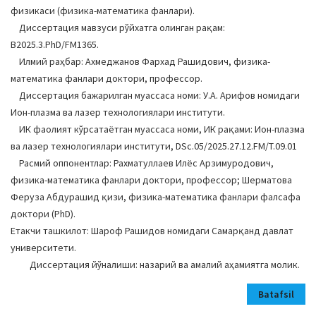
физикаси (физика-математика фанлари).
Диссертация мавзуси рўйхатга олинган рақам:
В2025.3.PhD/FM1365.
Илмий раҳбар: Ахмеджанов Фархад Рашидович, физика-
математика фанлари доктори, профессор.
Диссертация бажарилган муассаса номи: У.А. Арифов номидаги
Ион-плазма ва лазер технологиялари институти.
ИК фаолият кўрсатаётган муассаса номи, ИК рақами: Ион-плазма
ва лазер технологиялари институти, DSc.05/2025.27.12.FM/T.09.01
Расмий оппонентлар: Рахматуллаев Илёс Арзимуродович,
физика-математика фанлари доктори, профессор; Шерматова
Феруза Абдурашид қизи, физика-математика фанлари фалсафа
доктори (PhD).
Етакчи ташкилот: Шароф Рашидов номидаги Самарқанд давлат
университети.
Диссертация йўналиши: назарий ва амалий аҳамиятга молик.
Batafsil