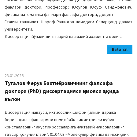
фанлари доктори, профессор; Юсупов Юсуф Саиджонович,
физика-математика фанлари фалсафа доктори, доцент.
Етакчи ташкилот: Шароф Рашидов номидаги Самарқанд давлат
университети.
Диссертация йўналиши: назарий ва амалий аҳамиятга молик.
Batafsil
23.01.2026
Тугалов Феруз Бахтиёровичнинг фалсафа
доктори (PhD) диссертацияси ҳимояси ҳақида
эълон
Диссертация мавзуси, ихтисослик шифри (илмий даража
бериладиган фан тармоғи номи): “м3м симметрияли кубик
кристалларнинг акустик хоссаларига нуқтавий нуқсонларнинг
таъсир қонуниятлари”, 01.04.03 –Молекуляр физика ва иссиқлик