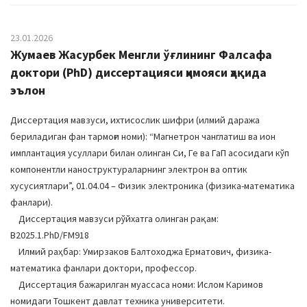
23.01.2026
Жумаев Жасурбек Менгли ўғлининг Фалсафа
доктори (PhD) диссертацияси ҳимояси ҳақида
эълон
Диссертация мавзуси, ихтисослик шифри (илмий даража
бериладиган фан тармоғи номи): “Магнетрон чанглатиш ва ион
имплантация усуллари билан олинган Си, Ге ва ГаП асосидаги кўп
компонентли наноструктураларнинг электрон ва оптик
хусусиятлари”, 01.04.04 – Физик электроника (физика-математика
фанлари).
Диссертация мавзуси рўйхатга олинган рақам:
В2025.1.PhD/FM918
Илмий раҳбар: Умирзаков Балтоходжа Ерматович, физика-
математика фанлари доктори, профессор.
Диссертация бажарилган муассаса номи: Ислом Каримов
номидаги Тошкент давлат техника университети.