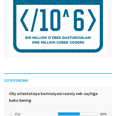
SO‘ROVNOMA
Oliy attestatsiya komissiyasi rasmiy veb-saytiga
baho bering
A’lo
66%