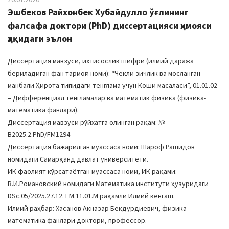
Эшбеков Райхонбек Хубайдулло ўғлининг
фалсафа доктори (PhD) диссертацияси ҳимояси
ҳақидаги эълон
Диссертация мавзуси, ихтисослик шифри (илмий даража
бериладиган фан тармоғи номи): “Чекли зичлик ва мосланган
манбали Ҳирота типидаги тенглама учун Коши масаласи”, 01.01.02
– Дифференциал тенгламалар ва математик физика (физика-
математика фанлари).
Диссертация мавзуси рўйхатга олинган рақам: №
В2025.2.PhD/FM1294
Диссертация бажарилган муассаса номи: Шароф Рашидов
номидаги Самарқанд давлат университети.
ИК фаолият кўрсатаётган муассаса номи, ИК рақами:
В.И.Романовский номидаги Математика институти ҳузуридаги
DSc.05/2025.27.12. FM.11.01.М рақамли Илмий кенгаш.
Илмий раҳбар: Хасанов Акназар Бекдурдиевич, физика-
математика фанлари доктори, профессор.