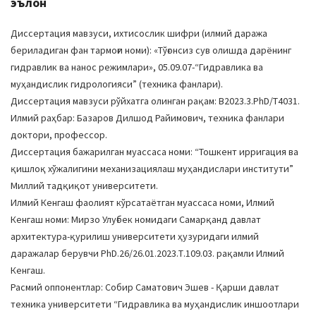
эълон
a
t
Диссертация мавзуси, ихтисослик шифри (илмий даража
i
бериладиган фан тармоғи номи): «Тўғонсиз сув олишда дарёнинг
o
гидравлик ва нанос режимлари», 05.09.07-“Гидравлика ва
n
муҳандислик гидрологияси” (техника фанлари).
Диссертация мавзуси рўйхатга олинган рақам: B2023.3.PhD/Т4031.
Илмий раҳбар: Базаров Дилшод Райимович, техника фанлари
доктори, профессор.
Диссертация бажарилган муассаса номи: “Тошкент ирригация ва
қишлоқ хўжалигини механизациялаш муҳандислари институти”
Миллий тадқиқот университети.
Илмий Кенгаш фаолият кўрсатаётган муассаса номи, Илмий
Кенгаш номи: Мирзо Улуғбек номидаги Самарқанд давлат
архитектура-қурилиш университети ҳузуридаги илмий
даражалар берувчи PhD.26/26.01.2023.Т.109.03. рақамли Илмий
Кенгаш.
Расмий оппонентлар: Собир Саматович Эшев - Қарши давлат
техника университети “Гидравлика ва муҳандислик иншоотлари