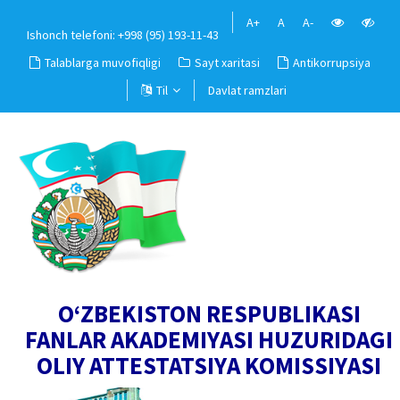
A+
A
A-
Ishonch telefoni: +998 (95) 193-11-43
Talablarga muvofiqligi
Sayt xaritasi
Antikorrupsiya
Til
Davlat ramzlari
O‘ZBEKISTON RESPUBLIKASI
FANLAR AKADEMIYASI HUZURIDAGI
OLIY ATTESTATSIYA KOMISSIYASI