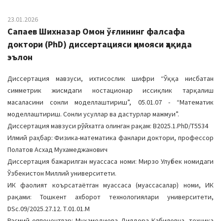
23.01.2026
Сапаев Шихназар Омон ўғлининг фалсафа
доктори (PhD) диссертацияси ҳимояси ҳақида
эълон
Диссертация мавзуси, ихтисослик шифри “Ўққа нисбатан
симметрик жисмдаги ностационар иссиқлик тарқалиш
масаласини сонли моделлаштириш”, 05.01.07 - “Математик
моделлаштириш. Сонли усуллар ва дастурлар мажмуи”.
Диссертация мавзуси рўйхатга олинган рақам: В2025.1.PhD/Т5534
Илмий раҳбар: Физика-математика фанлари доктори, профессор
Полатов Асхад Мухамеджанович
Диссертация бажарилган муассаса номи: Мирзо Улуғбек номидаги
Ўзбекистон Миллий университети.
ИК фаолият коърсатаётган муассаса (муассасалар) номи, ИК
рақами: Тошкент ахборот технологиялари университети,
DSc.09/2025.27.12. Т.01.01.М
Расмий оппонентлар: Муҳамедиева Дилдора Кабиловна, техника