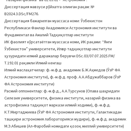
Диссертация мавзуси рўйхатга олинган рақам: №
В2024.3.DSc/FM276.
Диссертация бажарилган муассаса номи: Ўзбекистон
Республикаси Фанлар Академияси Астрономия институти ва
Фундаментал ва Амалий Тадқиқотлар институти
ИК фаолият кўрсатаётган муассаса номи, ИК рақами: “Янги
Ўзбекистон” университети, Илғор тадқиқотлар институти
ҳузуридаги илмий даражалар берувчи DSc.03/07.07.2025.FM/
Т.192.01 рақамли Илмий кенгаш
Илмий маслаҳатчилар: ф.-м.ф.д. академик Б.Ж.Аҳмедов (ЎзР ФА
Астрономия институти), ф.-м.ф.д. проф. А.А.Абдужаббаров (ЎзР
ФА Астрономия институти)
Расмий оппонентлар: ф.-м.ф.д., А.А.Турсунов (Опава шаҳридаги
Силезия университети, физика институти, назарий физика ва
астрофизика тадқиқот маркази илмий ходими), ф.-м.ф.д.
К.Т.Миртаджиева (ЎзР ФА Астрономия институти, Галактикадан
ташқири астрономия лабораторияси мудири), ф.-м.ф.д. академик
М.Э.Абишев (Ал-Фаробий номидаги қозоқ миллий университети)