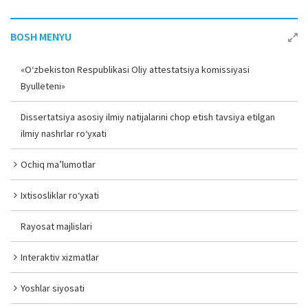
BOSH MENYU
«O‘zbekiston Respublikasi Oliy attestatsiya komissiyasi
Byulleteni»
Dissertatsiya asosiy ilmiy natijalarini chop etish tavsiya etilgan
ilmiy nashrlar ro‘yxati
Ochiq ma’lumotlar
Ixtisosliklar ro‘yxati
Rayosat majlislari
Interaktiv xizmatlar
Yoshlar siyosati