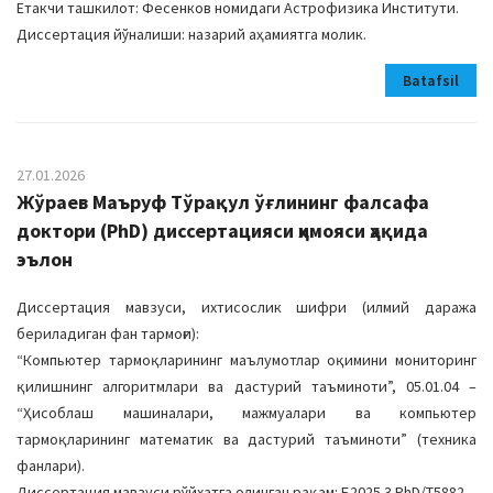
Етакчи ташкилот: Фесенков номидаги Астрофизика Институти.
Диссертация йўналиши: назарий аҳамиятга молик.
Batafsil
27.01.2026
Жўраев Маъруф Тўрақул ўғлининг фалсафа
доктори (PhD) диссертацияси ҳимояси ҳақида
эълон
Диссертация мавзуси, ихтисослик шифри (илмий даража
бериладиган фан тармоғи):
“Компьютер тармоқларининг маълумотлар оқимини мониторинг
қилишнинг алгоритмлари ва дастурий таъминоти”, 05.01.04 –
“Ҳисоблаш машиналари, мажмуалари ва компьютер
тармоқларининг математик ва дастурий таъминоти” (техника
фанлари).
Диссертация мавзуси рўйхатга олинган рақам: Б2025.3.PhD/Т5882.