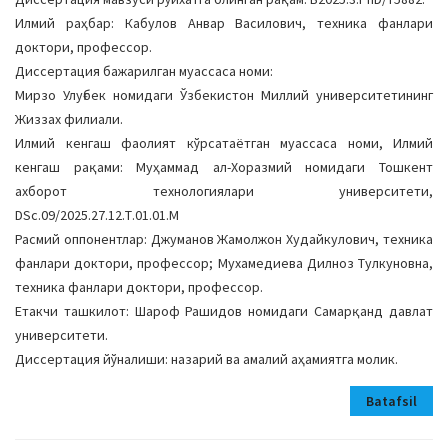
Илмий раҳбар: Кабулов Анвар Василович, техника фанлари
доктори, профессор.
Диссертация бажарилган муассаса номи:
Мирзо Улуғбек номидаги Ўзбекистон Миллий университетининг
Жиззах филиали.
Илмий кенгаш фаолият кўрсатаётган муассаса номи, Илмий
кенгаш рақами: Муҳаммад ал-Хоразмий номидаги Тошкент
ахборот технологиялари университети,
DSc.09/2025.27.12.Т.01.01.М
Расмий оппонентлар: Джуманов Жамолжон Худайкулович, техника
фанлари доктори, профессор; Мухамедиева Дилноз Тулкуновна,
техника фанлари доктори, профессор.
Етакчи ташкилот: Шароф Рашидов номидаги Самарқанд давлат
университети.
Диссертация йўналиши: назарий ва амалий аҳамиятга молик.
Batafsil