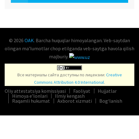
OAK.UZ
© 2026
OAK
. Barcha huquqlar himoyalangan. Veb-saytdan
olingan maʼlumotlar chop etilganda veb-saytga havola qilish
majburiy.
Все материалы сайта доступны по лицензии:
Creative
Commons Attribution 4.0 International
.
Oliy attestatsiya komissiyasi
Faoliyat
Hujjatlar
Himoya e’lonlari
Ilmiy kengash
Raqamli hukumat
Axborot xizmati
Bog‘lanish