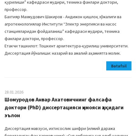
қурилиши” кафедраси мудири, техника фанлари доктори,
профессор.
Бахтияр Махмудович Шакиров - Андижон қишлоқ хўжалиги ва
агротехнологиялар Институти “Электр энергияси ва насос
станцияларидан фойдаланиш” кафедраси мудири, техника
фанлари доктори, профессор.
Етакчи ташкилот: Тошкент архитектура-қурилиш университети.
Диссертация йўналиши: назарий ва амалий аҳамиятга молик.
Batafsil
28.01.2026
Шомуродов Анвар Ахатовичнинг фалсафа
доктори (PhD) диссертацияси ҳимояси ҳақидаги
эълон
Диссертация мавзуси, ихтисослик шифри (илмий даража
бериладиган фан тармоғи номи): «Сув омборига сув олиб келувчи