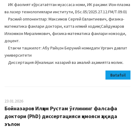
ИК фаолият кўрсатаётган муассаса номи, ИК рақами: Ион-плазма
ва лазер технологиялари институти, DSc.05/2025.27.12.FM/Т.09.01
Расмий оппонентлар: Максимов Сергей Евлантиевич, физика-
математика фанлари доктори, катта илмий ходим;Сайдумаров
Илхомжон Миралимович, физика-математика фанлари номзоди,
доцент.
Етакчи ташкилот: Абу Райҳон Беруний номидаги Урганч давлат
университети
Диссертация йўналиши: назарий ва амалий аҳамиятга молик.
Batafsil
23.01.2026
Бойназаров Илҳом Рустам ўғлининг фалсафа
доктори (PhD) диссертацияси ҳимояси ҳақида
эълон