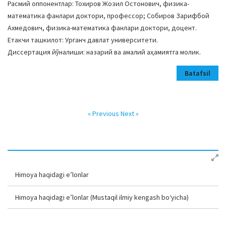
Расмий оппонентлар: Тохиров Жозил Остонович, физика-
математика фанлари доктори, профессор; Собиров Зарифбой
Ахмедович, физика-математика фанлари доктори, доцент.
Етакчи ташкилот: Урганч давлат университети.
Диссертация йўналиши: назарий ва амалий аҳамиятга молик.
Batafsil
« Previous
Next »
Himoya haqidagi e’lonlar
Himoya haqidagi e’lonlar (Mustaqil ilmiy kengash bo‘yicha)