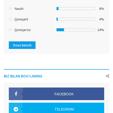
Yaxshi
6%
Qoniqarli
4%
Qoniqarsiz
24%
Ovoz berish
BIZ BILAN BOG‘LANING
FACEBOOK
OAK.UZ
TELEGRAM