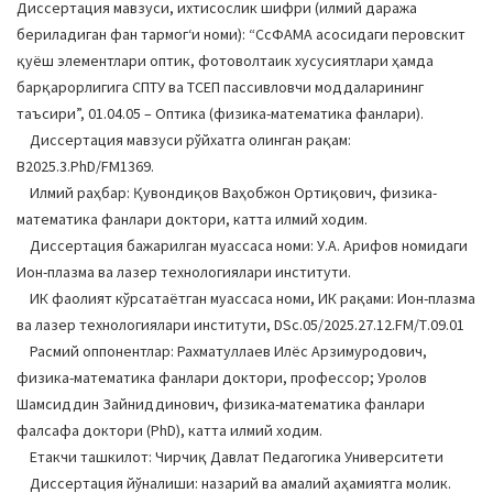
Диссертация мавзуси, ихтисослик шифри (илмий даража
бериладиган фан тармогʻи номи): “CсФАМА асосидаги перовскит
қуёш элементлари оптик, фотоволтаик хусусиятлари ҳамда
барқарорлигига CПТУ ва ТCЕП пассивловчи моддаларининг
таъсири”, 01.04.05 – Оптика (физика-математика фанлари).
Диссертация мавзуси рўйхатга олинган рақам:
B2025.3.PhD/FM1369.
Илмий раҳбар: Қувондиқов Ваҳобжон Ортиқович, физика-
математика фанлари доктори, катта илмий ходим.
Диссертация бажарилган муассаса номи: У.А. Арифов номидаги
Ион-плазма ва лазер технологиялари институти.
ИК фаолият кўрсатаётган муассаса номи, ИК рақами: Ион-плазма
ва лазер технологиялари институти, DSc.05/2025.27.12.FM/Т.09.01
Расмий оппонентлар: Рахматуллаев Илёс Арзимуродович,
физика-математика фанлари доктори, профессор; Уролов
Шамсиддин Зайниддинович, физика-математика фанлари
фалсафа доктори (PhD), катта илмий ходим.
Етакчи ташкилот: Чирчиқ Давлат Педагогика Университети
Диссертация йўналиши: назарий ва амалий аҳамиятга молик.