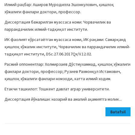
Илмий раҳбар: Аширов Муродилла Эшонкулович, қишлоқ
хўжалиги фанлари доктори, профессор.
Диссертация бажарилган муассаса номи: Чорвачилик ва
паррандачилик илмий-тадқиқот институти.
ИК фаолият кўрсатаётган муассаса номи, ИК рақами: Самарқанд
қишлоқ хўжалик институти, Чорвачилик ва паррандачилик илмий-
тадқиқот институти, DSc.27.06.2017Qx/V.12.02.
Расмий оппонентлар: Холмирзаев Дўстмухаммад, қишлоқ хўжалиги
фанлари доктори, профессор; Рузиев Рахмонқул Истамович,
қишлоқ хўжалиги фанлари номзоди, катта илмий ходим.
Етакчи ташкилот: Тошкент давлат аграр университети.
Диссертация йўналиши: назарий ва амалий аҳамиятга молик...
Batafsil