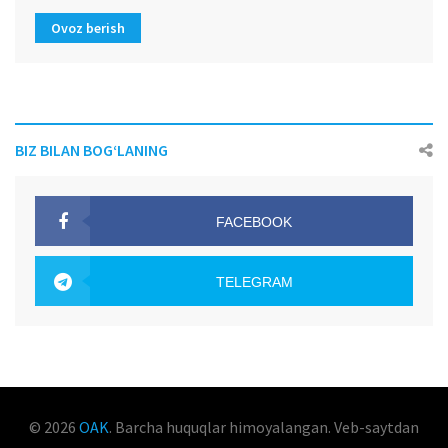
Ovoz berish
BIZ BILAN BOG‘LANING
FACEBOOK
OAK.UZ
TELEGRAM
OAK.UZ
© 2026
OAK
. Barcha huquqlar himoyalangan. Veb-saytdan