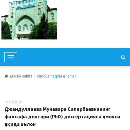
T
o
g
Asosiy sahifa
Himoya haqida e’lonlar
g
l
e
N
02.02.2018
a
Джандуллаева Мунавара Сапарбаевнанинг
v
фалсафа доктори (PhD) диссертацияси ҳимояси
i
ҳақида эълон
g