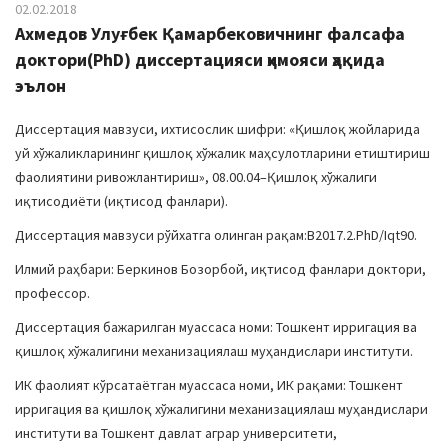
02.02.2018
Ахмедов Улуғбек Қамарбековичнинг фалсафа
доктори(PhD) диссертацияси ҳимояси ҳақида
эълон
Диссертация мавзуси, ихтисослик шифри: «Қишлоқ жойларида
уй хўжаликларининг қишлоқ хўжалик маҳсулотларини етиштириш
фаолиятини ривожлантириш», 08.00.04–Қишлоқ хўжалиги
иқтисодиёти (иқтисод фанлари).
Диссертация мавзуси рўйхатга олинган рақам:B2017.2.PhD/Iqt90.
Илмий раҳбари: Беркинов Бозорбой, иқтисод фанлари доктори,
профессор.
Диссертация бажарилган муассаса номи: Тошкент ирригация ва
қишлоқ хўжалигини механизациялаш муҳандислари институти.
ИК фаолият кўрсатаётган муассаса номи, ИК рақами: Тошкент
ирригация ва қишлоқ хўжалигини механизациялаш муҳандислари
институти ва Тошкент давлат аграр университети,