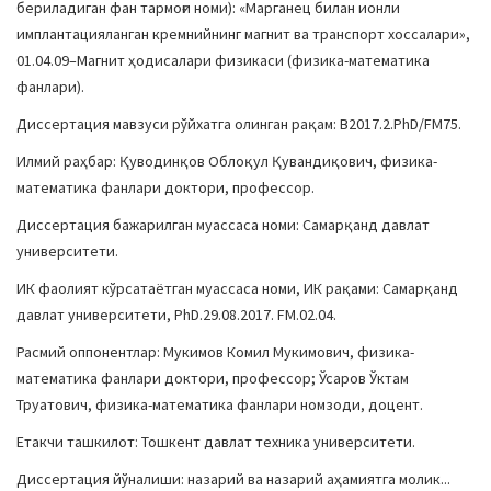
бериладиган фан тармоғи номи): «Марганец билан ионли
имплантацияланган кремнийнинг магнит ва транспорт хоссалари»,
01.04.09–Магнит ҳодисалари физикаси (физика-математика
фанлари).
Диссертация мавзуси рўйхатга олинган рақам: В2017.2.PhD/FM75.
Илмий раҳбар: Қуводинқов Облоқул Қувандиқович, физика-
математика фанлари доктори, профессор.
Диссертация бажарилган муассаса номи: Самарқанд давлат
университети.
ИК фаолият кўрсатаётган муассаса номи, ИК рақами: Самарқанд
давлат университети, PhD.29.08.2017. FM.02.04.
Расмий оппонентлар: Мукимов Комил Мукимович, физика-
математика фанлари доктори, профессор; Ўсаров Ўктам
Труатович, физика-математика фанлари номзоди, доцент.
Етакчи ташкилот: Тошкент давлат техника университети.
Диссертация йўналиши: назарий ва назарий аҳамиятга молик...