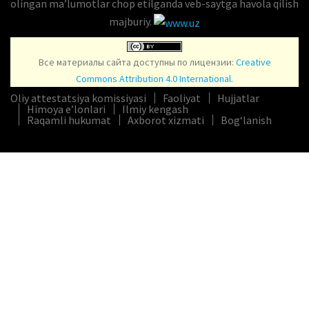
olingan maʼlumotlar chop etilganda veb-saytga havola qilish
majburiy.
Все материалы сайта доступны по лицензии:
Creative
Commons Attribution 4.0 International
.
Oliy attestatsiya komissiyasi
Faoliyat
Hujjatlar
Himoya e’lonlari
Ilmiy kengash
Raqamli hukumat
Axborot xizmati
Bog‘lanish