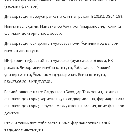
(техника фанлари).
Диссертация мавзуси рўйхатга олинган рақам: В2018.1.DSc/T198.
Илмий маслаҳатчи: Маматханов Ахматхон Умарханович, техника
фанлари доктори, профессор.
Диссертация бажарилган муассаса номи: Ўсимлик моддалари
кимёси институти.
ИК фаолият кўрсатаётган муассаса (муассасалар) номи, ИК
рақами: Биоорганик кимё институти, Ўзбекистон Миллий
университети, Ўсимлик моддалари кимёси институти,
DSc.27.06.2017.К/В/Т.37.01.
Расмий оппонентлар: Сагдуллаев Баходир Тохирович, техника
фанлари доктори; Кариева Ёқут Саидкаримовна, фармацевтика
фанлари доктори; Гафуров Махмуджон Бакиевич, кимё фанлари
доктори.
Етакчи ташкилот: Ўзбекистон кимё-фармацевтика илмий-
тадқиқот институти.