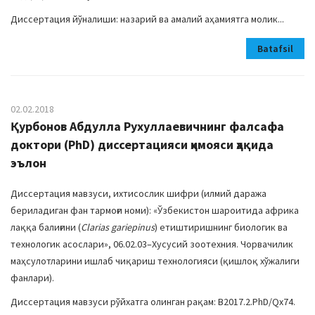
Диссертация йўналиши: назарий ва амалий аҳамиятга молик...
Batafsil
02.02.2018
Қурбонов Абдулла Рухуллаевичнинг фалсафа
доктори (PhD) диссертацияси ҳимояси ҳақида
эълон
Диссертация мавзуси, ихтисослик шифри (илмий даража
бериладиган фан тармоғи номи): «Ўзбекистон шароитида африка
лаққа балиғини (
Clarias gariepinus
) етиштиришнинг биологик ва
технологик асослари», 06.02.03–Хусусий зоотехния. Чорвачилик
маҳсулотларини ишлаб чиқариш технологияси (қишлоқ хўжалиги
фанлари).
Диссертация мавзуси рўйхатга олинган рақам: B2017.2.PhD/Qx74.