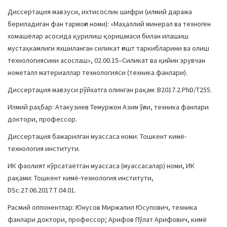
a
Диссертация мавзуси, ихтисослик шифри (илмий даража
t
бериладиган фан тармоғи номи): «Маҳаллий минерал ва техноген
i
хомашёлар асосида қурилиш қоришмаси билан илашиш
o
мустаҳкамлиги яхшиланган силикат ғишт таркибларини ва олиш
n
технологиясини асослаш», 02.00.15–Силикат ва қийин эрувчан
нометалл материаллар технологияси (техника фанлари).
Диссертация мавзуси рўйхатга олинган рақам: B2017.2.PhD/Т255.
Илмий раҳбар: Атакузиев Темуржон Азим ўғли, техника фанлари
доктори, профессор.
Диссертация бажарилган муассаса номи: Тошкент кимё-
технология институти.
ИК фаолият кўрсатаётган муассаса (муассасалар) номи, ИК
рақами: Тошкент кимё-технология институти,
DSc.27.06.2017.Т.04.01.
Расмий оппонентлар: Юнусов Миржалил Юсупович, техника
фанлари доктори, профессор; Арифов Пўлат Арифович, кимё