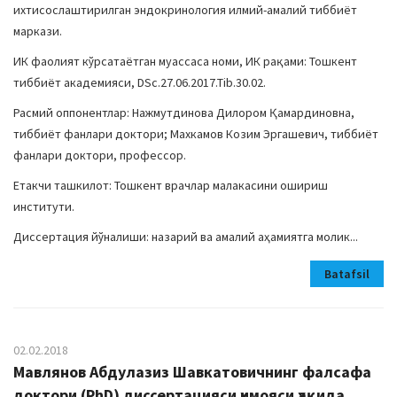
ихтисослаштирилган эндокринология илмий-амалий тиббиёт
маркази.
ИК фаолият кўрсатаётган муассаса номи, ИК рақами: Тошкент
тиббиёт академияси, DSc.27.06.2017.Tib.30.02.
Расмий оппонентлар: Нажмутдинова Дилором Қамардиновна,
тиббиёт фанлари доктори; Махкамов Козим Эргашевич, тиббиёт
фанлари доктори, профессор.
Етакчи ташкилот: Тошкент врачлар малакасини ошириш
институти.
Диссертация йўналиши: назарий ва амалий аҳамиятга молик...
Batafsil
02.02.2018
Мавлянов Абдулазиз Шавкатовичнинг фалсафа
доктори (PhD) диссертацияси ҳимояси ҳақида