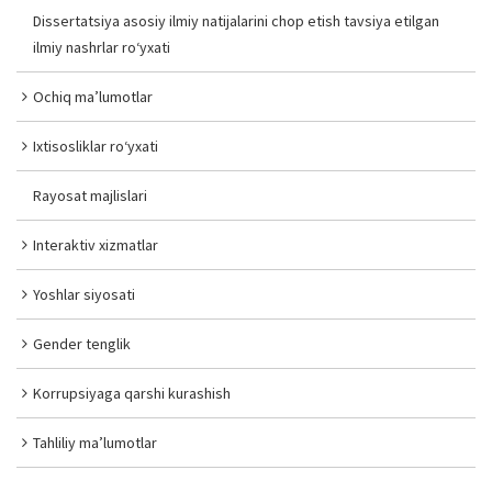
Dissertatsiya asosiy ilmiy natijalarini chop etish tavsiya etilgan
ilmiy nashrlar ro‘yxati
Ochiq ma’lumotlar
Ixtisosliklar ro‘yxati
Rayosat majlislari
Interaktiv xizmatlar
Yoshlar siyosati
Gender tenglik
Korrupsiyaga qarshi kurashish
Tahliliy ma’lumotlar