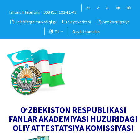
A+
A
A-
Ishonch telefoni: +998 (95) 193-11-43
Talablarga muvofiqligi
Sayt xaritasi
Antikorrupsiya
Til
Davlat ramzlari
O‘ZBEKISTON RESPUBLIKASI
FANLAR AKADEMIYASI HUZURIDAGI
OLIY ATTESTATSIYA KOMISSIYASI