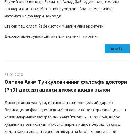
Расмий оппонентлар: Рахматов Ахмад Зайнидинович, техника
фанлари доктори; Матчанов Нуриддин Азатович, физика-
математика фанлари номзоди.
Етакчи ташкилот: Ўзбекистон Миллий университети.
Диссертация йўналиши: амалий аҳамиятга молик...
Batafsil
31.01.2018
Олтиев Азим Тўйқуловичнинг фалсафа доктори
(PhD) диссертацияси ҳимояси ҳақида эълон
Диссертация мавзуси, ихтисослик шифри (илмий даража
бериладиган фан тармоғи номи): «Ёғларни переэтерификациялаш
хомашёларининг захирасини кенгайтириш», 02.00.17–Қишлоқ
хўжалик ва озиқ-овқат маҳсулотларига ишлов бериш, сақлаш
ҳамда қайта ишлаш технологиялари ва биотехнологиялари