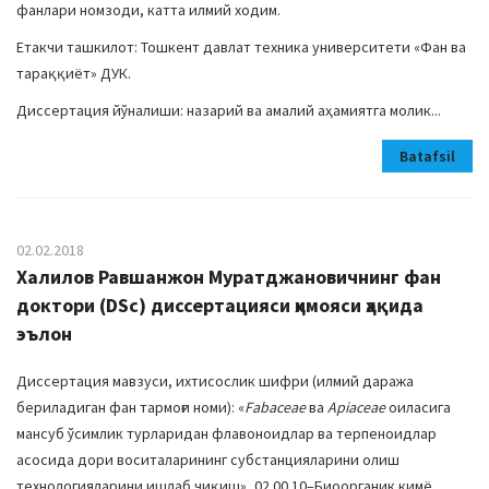
фанлари номзоди, катта илмий ходим.
Етакчи ташкилот: Тошкент давлат техника университети «Фан ва
тараққиёт» ДУК.
Диссертация йўналиши: назарий ва амалий аҳамиятга молик...
Batafsil
02.02.2018
Халилов Равшанжон Муратджановичнинг фан
доктори (DSc) диссертацияси ҳимояси ҳақида
эълон
Диссертация мавзуси, ихтисослик шифри (илмий даража
бериладиган фан тармоғи номи): «
Fabaceae
ва
Apiaceae
оиласига
мансуб ўсимлик турларидан флавоноидлар ва терпеноидлар
асосида дори воситаларининг субстанцияларини олиш
технологияларини ишлаб чиқиш», 02.00.10–Биоорганик кимё