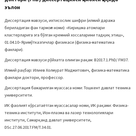
эълон
Диссертация мавзуси, ихтисослик шифри (илмий даража
бериладиган фан тармоғи номи): «Киришма атомлари
кластерларига эга бўлган кремний хоссаларини тадқиқ этиш»,
01.04.10–Яримўтказгичлар физикаси (физика-математика
фанлари).
Диссертация мавзуси рўйхатга олинган рақам: В2017.1.PhD/ FM37.
Илмий раҳбар: Илиев Холмурат Маджитович, физика-математика
фанлари доктори, профессор.
Диссертация бажарилган муассаса номи: Тошкент давлат техника
университети.
ИК фаолият кўрсатаётган муассасалар номи, ИК рақами: Физика-
техника институти, Ион-плазма ва лазер технологиялари
институти, Самарқанд давлат университети,
DSc.27.06.2017.FM/T.34.01.