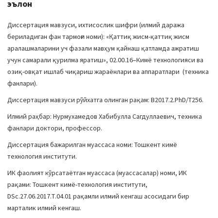
эълон
Диссертация мавзуси, ихтисослик шифри (илмий даража
бериладиган фан тармоғи номи): «Қаттиқ жисм-қаттиқ жисм
аралашмаларини уч фазали мавҳум қайнаш қатламда ажратиш
учун самарали қурилма яратиш», 02.00.16–Кимё технологияси ва
озиқ-овқат ишлаб чиқариш жараёнлари ва аппаратлари (техника
фанлари).
Диссертация мавзуси рўйхатга олинган рақам: B2017.2.PhD/Т256.
Илмий раҳбар: Нурмухамедов Хабибулла Сагдуллаевич, техника
фанлари доктори, профессор.
Диссертация бажарилган муассаса номи: Тошкент кимё
технология институти.
ИК фаолият кўрсатаётган муассаса (муассасалар) номи, ИК
рақами: Тошкент кимё-технология институти,
DSc.27.06.2017.Т.04.01 рақамли илмий кенгаш асосидаги бир
марталик илмий кенгаш.