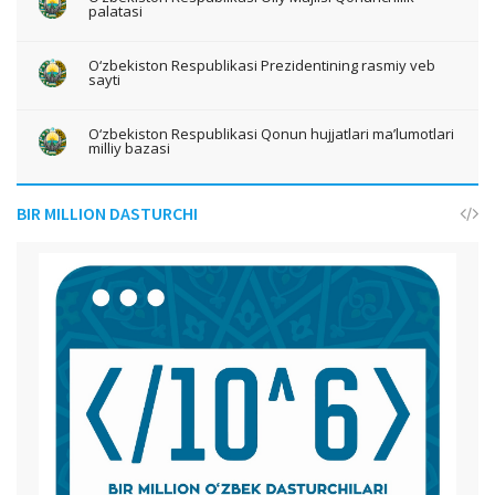
palatasi
O‘zbekiston Respublikasi Prezidentining rasmiy veb
sayti
O‘zbekiston Respublikasi Qonun hujjatlari ma’lumotlari
milliy bazasi
BIR MILLION DASTURCHI