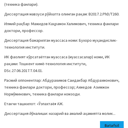
(техника фанлари).
Диссертация мавзуси рўйхатга олинган рақам: B2017.2.PhD/Т260.
Илмий раҳбар: Мажидов Каҳрамон Халимович, техника фанлари
доктори, профессор.
Диссертация бажарилган муассаса номи: Бухоро муҳандислик-
технология институти.
ИК фаолият кўрсатаётган муассаса (муассасалар) номи, ИК
рақами: Тошкент кимё-технология институти,
DSc.27.06.2017.Т.04.01.
Расмий оппонентлар: Абдурахимов Саидакбар Абдурахмонович,
техника фанлари доктори, профессор; Ахмедов Азимжон
Нормўминович, техника фанлари номзоди.
Етакчи ташкилот: «Ўзпахтаёғ» АЖ.
Диссертация йўналиши: назарий ва амалий аҳамиятга молик...
Batafsil