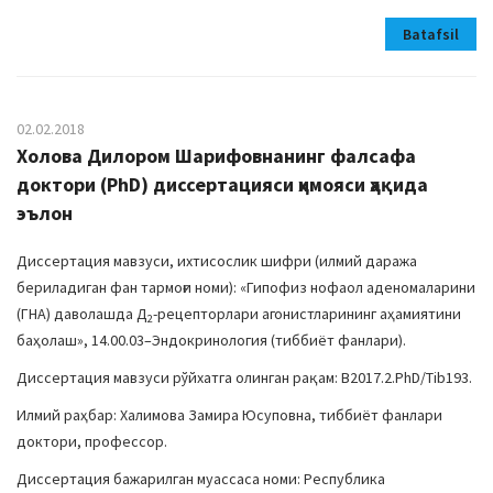
Batafsil
02.02.2018
Холова Дилором Шарифовнанинг фалсафа
доктори (PhD) диссертацияси ҳимояси ҳақида
эълон
Диссертация мавзуси, ихтисослик шифри (илмий даража
бериладиган фан тармоғи номи): «Гипофиз нофаол аденомаларини
(ГНА) даволашда Д
-рецепторлари агонистларининг аҳамиятини
2
баҳолаш», 14.00.03–Эндокринология (тиббиёт фанлари).
Диссертация мавзуси рўйхатга олинган рақам: В2017.2.PhD/Tib193.
Илмий раҳбар: Халимова Замира Юсуповна, тиббиёт фанлари
доктори, профессор.
Диссертация бажарилган муассаса номи: Республика