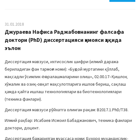
31.01.2018
Джураева Нафиса Раджабовнанинг фалсафа
доктори (PhD) диссертацияси ҳимояси ҳақида
эълон
Диссертация мавзуси, ихтисослик шифри (илмий даража
бериладиган фан тармоғи номи): «Буғдой муртагини қўллаб,
мақсадли ўсимлик-ёғ аралашмаларини олиш», 02.00.17–Қишлоқ
хўжалик ва озиқ-овқат маҳсулотларига ишлов бериш, сақлаш
ҳамда қайта ишлаш технологиялари ва биотехнологиялари
(техника фанлари).
Диссертация мавзуси рўйхатга олинган рақам: B2017.1.PhD/Т38.
Илмий раҳбар: Исабаев Исмоил Бабаджанович, техника фанлари
доктори, доцент.
Диссертация бажарилган муассаса номи: Бухоро муҳандислик-