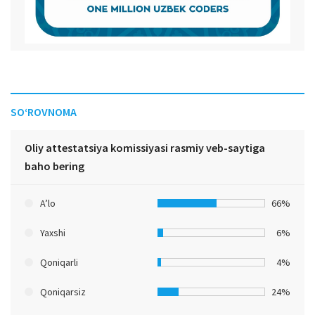
SO‘ROVNOMA
Oliy attestatsiya komissiyasi rasmiy veb-saytiga
baho bering
A’lo
66%
Yaxshi
6%
Qoniqarli
4%
Qoniqarsiz
24%