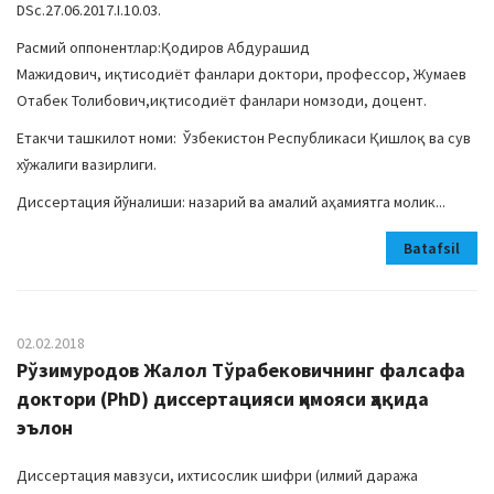
DSc.27.06.2017.I.10.03.
Расмий оппонентлар:Қодиров Абдурашид
Мажидович, иқтисодиёт фанлари доктори, профессор, Жумаев
Отабек Толибович,иқтисодиёт фанлари номзоди, доцент.
Етакчи ташкилот номи: Ўзбекистон Республикаси Қишлоқ ва сув
хўжалиги вазирлиги.
Диссертация йўналиши: назарий ва амалий аҳамиятга молик...
Batafsil
02.02.2018
Рўзимуродов Жалол Тўрабековичнинг фалсафа
доктори (PhD) диссертацияси ҳимояси ҳақида
эълон
Диссертация мавзуси, ихтисослик шифри (илмий даража