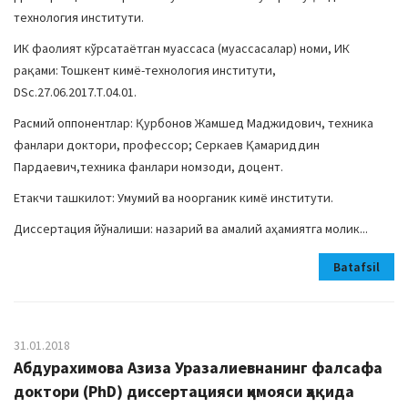
технология институти.
ИК фаолият кўрсатаётган муассаса (муассасалар) номи, ИК
рақами: Тошкент кимё-технология институти,
DSc.27.06.2017.Т.04.01.
Расмий оппонентлар: Қурбонов Жамшед Маджидович, техника
фанлари доктори, профессор; Серкаев Қамариддин
Пардаевич,техника фанлари номзоди, доцент.
Етакчи ташкилот: Умумий ва ноорганик кимё институти.
Диссертация йўналиши: назарий ва амалий аҳамиятга молик...
Batafsil
31.01.2018
Абдурахимова Азиза Уразалиевнанинг фалсафа
доктори (PhD) диссертацияси ҳимояси ҳақида