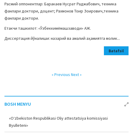
Расмий оппонентлар: Баракаев Нусрат Раджабович, техника
фанлари доктори, доцент; Рахмонов Тоир Зоирович,техника
фанлари доктори.
Етакчи ташкилот: «Ўзбеккимёмашзаводи» АЖ.
Диссертация йўналиши: назарий ва амалий аҳамиятга молик...
Batafsil
« Previous
Next »
BOSH MENYU
«O‘zbekiston Respublikasi Oliy attestatsiya komissiyasi
Byulleteni»