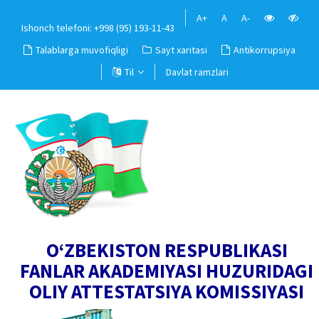
A+
A
A-
Ishonch telefoni: +998 (95) 193-11-43
Talablarga muvofiqligi
Sayt xaritasi
Antikorrupsiya
Til
Davlat ramzlari
O‘ZBEKISTON RESPUBLIKASI
FANLAR AKADEMIYASI HUZURIDAGI
OLIY ATTESTATSIYA KOMISSIYASI