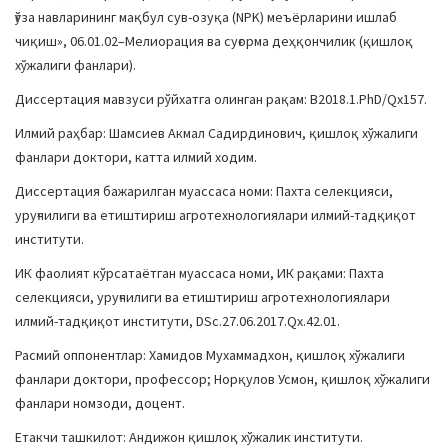
ғўза навларининг мақбул сув-озуқа (NPK) меъёрларини ишлаб
чиқиш», 06.01.02–Мелиорация ва суғорма деҳқончилик (қишлоқ
хўжалиги фанлари).
Диссертация мавзуси рўйхатга олинган рақам: В2018.1.PhD/Qx157.
Илмий раҳбар: Шамсиев Акмал Садирдинович, қишлоқ хўжалиги
фанлари доктори, катта илмий ходим.
Диссертация бажарилган муассаса номи: Пахта селекцияси,
уруғчилиги ва етиштириш агротехнологиялари илмий-тадқиқот
институти.
ИК фаолият кўрсатаётган муассаса номи, ИК рақами: Пахта
селекцияси, уруғчилиги ва етиштириш агротехнологиялари
илмий-тадқиқот институти, DSc.27.06.2017.Qx.42.01.
Расмий оппонентлар: Хамидов Мухаммадхон, қишлоқ хўжалиги
фанлари доктори, профессор; Норқулов Усмон, қишлоқ хўжалиги
фанлари номзоди, доцент.
Етакчи ташкилот: Андижон қишлоқ хўжалик институти.