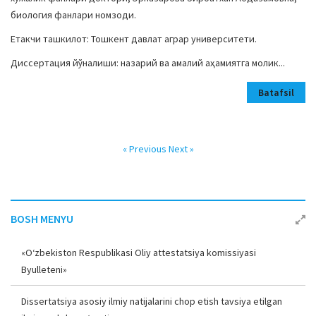
биология фанлари номзоди.
Етакчи ташкилот: Тошкент давлат аграр университети.
Диссертация йўналиши: назарий ва амалий аҳамиятга молик...
Batafsil
« Previous
Next »
BOSH MENYU
«O‘zbekiston Respublikasi Oliy attestatsiya komissiyasi
Byulleteni»
Dissertatsiya asosiy ilmiy natijalarini chop etish tavsiya etilgan