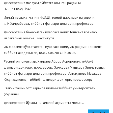
Диссертация мавзуси рўйхатга олинган рақам: №
В2017.1.DSc/Tib46
Илмий маслаҳатчининг Ф.И.Ш., илмий даражаси ва унвони:
Ф.И.Хамрабаева, тиббиёт фанлари доктори, профессор.
Диссертация бажарилган муассаса номи: Тошкент врачлар
малакасини ошириш институти
ИК фаолият кўрсатаётган муассаса номи, ИК рақами: Тошкент
тиббиёт академияси, DSc.27.06.2017.Тib.30.02.
Расмий оппонентлар: Хамраев Аброр Асрорович, тиббиёт
фанлари доктори, профессор; Захидова Машкура Зияматовна,
тиббиёт фанлари доктори, профессор; Алиахунова Мавжуда
Юсупахуновна, тиббиёт фанлари доктори, профессор;
Етакчи ташкилот: Харьков миллий тиббиёт университети
(Украина)
Диссертация йўналиши: амалий аҳамиятга молик...