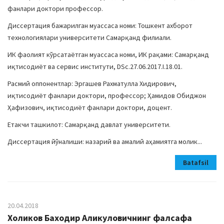
фанлари доктори профессор.
Диссертация бажарилган муассаса номи: Тошкент ахборот
технологиялари университети Самарқанд филиали.
ИК фаолият кўрсатаётган муассаса номи, ИК рақами: Самарқанд
иқтисодиёт ва сервис институти, DSс.27.06.2017.I.18.01.
Расмий оппонентлар: Эргашев Рахматулла Хидирович,
иқтисодиёт фанлари доктори, профессор; Ҳамидов Обиджон
Ҳафизович, иқтисодиёт фанлари доктори, доцент.
Етакчи ташкилот: Самарқанд давлат университети.
Диссертация йўналиши: назарий ва амалий аҳамиятга молик...
Batafsil
20.04.2018
Холиков Баходир Аликуловичнинг фалсафа