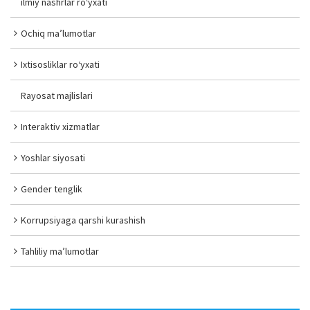
ilmiy nashrlar ro‘yxati
Ochiq ma’lumotlar
Ixtisosliklar ro‘yxati
Rayosat majlislari
Interaktiv xizmatlar
Yoshlar siyosati
Gender tenglik
Korrupsiyaga qarshi kurashish
Tahliliy ma’lumotlar