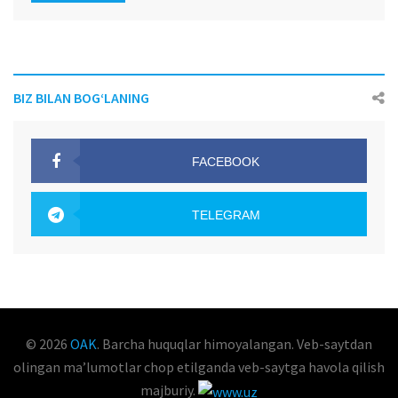
BIZ BILAN BOG‘LANING
FACEBOOK
OAK.UZ
TELEGRAM
OAK.UZ
© 2026
OAK
. Barcha huquqlar himoyalangan. Veb-saytdan
olingan maʼlumotlar chop etilganda veb-saytga havola qilish
majburiy.