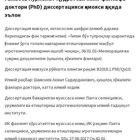
доктори (PhD) диссертацияси ҳимояси ҳақида
эълон
Диссертация мавзуси, ихтисослик шифри (илмий даража
бериладиган фан тармоғи номи): «Типик бўз тупроқлар шароитида
ғўзанинг ўрта толали навларини етиштиришнинг мақбул
агротехнологияларини ишлаб чиқиш», 06.01.02–Мелиорация ва
суғорма деҳқончилик (қишлоқ хўжалиги фанлари).
Диссертация мавзуси рўйхатга олинган рақам: В2018.1.PhD/Qx10.
Илмий раҳбар: Шамсиев Акмал Садирдинович, қишлоқ хўжалиги
фанлари доктори, катта илмий ходим.
Диссертация бажарилган муассаса номи: Пахта селекцияси,
уруғчилиги ва етиштириш агротехнологиялари илмий-тадқиқот
институти.
ИК фаолият кўрсатаётган муассаса номи, ИК рақами: Пахта
селекцияси, уруғчилиги ва етиштириш агротехнологиялари
илмий-тадқиқот институти, DSc.27.06.2017.Qx.42.01.