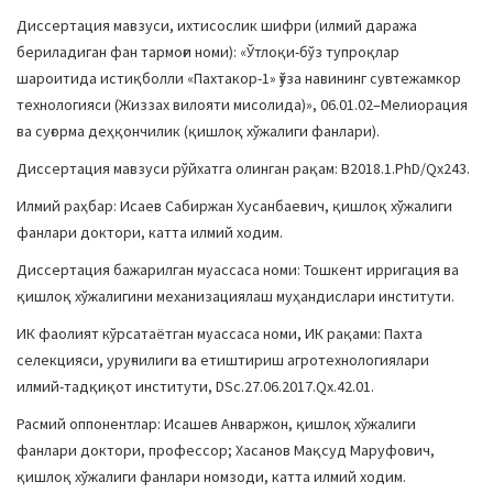
a
Диссертация мавзуси, ихтисослик шифри (илмий даража
t
бериладиган фан тармоғи номи): «Ўтлоқи-бўз тупроқлар
i
шароитида истиқболли «Пахтакор-1» ғўза навининг сувтежамкор
o
технологияси (Жиззах вилояти мисолида)», 06.01.02–Мелиорация
n
ва суғорма деҳқончилик (қишлоқ хўжалиги фанлари).
Диссертация мавзуси рўйхатга олинган рақам: В2018.1.PhD/Qx243.
Илмий раҳбар: Исаев Сабиржан Хусанбаевич, қишлоқ хўжалиги
фанлари доктори, катта илмий ходим.
Диссертация бажарилган муассаса номи: Тошкент ирригация ва
қишлоқ хўжалигини механизациялаш муҳандислари институти.
ИК фаолият кўрсатаётган муассаса номи, ИК рақами: Пахта
селекцияси, уруғчилиги ва етиштириш агротехнологиялари
илмий-тадқиқот институти, DSc.27.06.2017.Qx.42.01.
Расмий оппонентлар: Исашев Анваржон, қишлоқ хўжалиги
фанлари доктори, профессор; Хасанов Мақсуд Маруфович,
қишлоқ хўжалиги фанлари номзоди, катта илмий ходим.