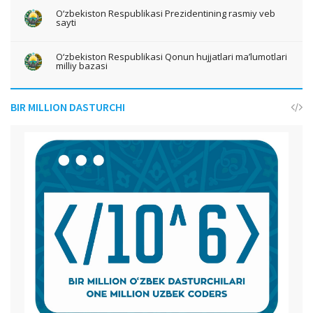
O‘zbekiston Respublikasi Prezidentining rasmiy veb
sayti
O‘zbekiston Respublikasi Qonun hujjatlari ma’lumotlari
milliy bazasi
BIR MILLION DASTURCHI