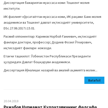
Диссертация бажарилган муассаса номи: Тошкент молия
институти.
ИК фаолият кўрсатаётган муассаса номи, ИК рақами: Банк-молия
академияси ва Тошкент давлат иқтисодиёт университети,
DSc.27.06.2017.I.15.01.
Расмий оппонентлар: Каримов Норбой Ғаниевич, иқтисодиёт
фанлари доктори, профессор; Додиев Фозил Ўткирович,
иқтисодиёт фанлари номзоди.
Етакчи ташкилот: Ўзбекистон Республикаси Президенти
ҳузуридаги Давлат бошқаруви академияси.
Диссертация йўналиши: назарий ва амалий аҳамиятга молик...
Batafsil
20.04.2018
Ражабов Нурмамат Қудратовичнинг фалсафа