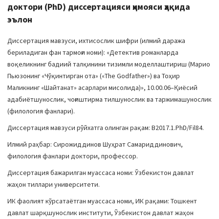
доктори (PhD) диссертацияси ҳимояси ҳақида
эълон
Диссертация мавзуси, ихтисослик шифри (илмий даража
бериладиган фан тармоғи номи): «Детектив романларда
воқеликнинг бадиий талқинини тизимли моделлаштириш (Марио
Пьюзонинг «Чўқинтирган ота» («The Godfather») ва Тоҳир
Маликнинг «Шайтанат» асарлари мисолида)», 10.00.06–Қиёсий
адабиётшунослик, чоғиштирма тилшунослик ва таржимашунослик
(филология фанлари).
Диссертация мавзуси рўйхатга олинган рақам: B2017.1.PhD/Fil84.
Илмий раҳбар: Сирожиддинов Шуҳрат Самариддинович,
филология фанлари доктори, профессор.
Диссертация бажарилган муассаса номи: Ўзбекистон давлат
жаҳон тиллари университети.
ИК фаолият кўрсатаётган муассаса номи, ИК рақами: Тошкент
давлат шарқшунослик институти, Ўзбекистон давлат жаҳон