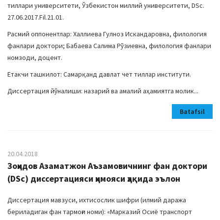
тиллари университети, Ўзбекистон миллий университети, DSc.
27.06.2017.Fil.21.01.
Расмий оппонентлар: Халлиева Гулноз Искандаровна, филология
фанлари доктори; Бабаева Салима Рўзиевна, филология фанлари
номзоди, доцент.
Етакчи ташкилот: Самарқанд давлат чет тиллар институти.
Диссертация йўналиши: назарий ва амалий аҳамиятга молик...
Batafsil
20.04.2018
Зоҳидов Азаматжон Аъзамовичнинг фан доктори
(DSс) диссертацияси ҳимояси ҳақида эълон
Диссертация мавзуси, ихтисослик шифри (илмий даража
бериладиган фан тармоғи номи): «Марказий Осиё транспорт