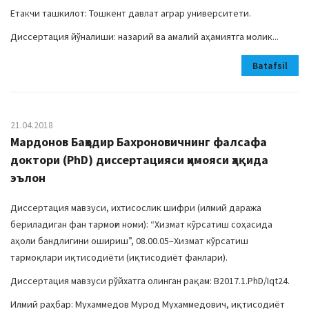
Етакчи ташкилот: Тошкент давлат аграр университети.
Диссертация йўналиши: назарий ва амалий аҳамиятга молик...
Batafsil
21.04.2018
Мардонов Баҳодир Бахроновичнинг фалсафа
доктори (PhD) диссертацияси ҳимояси ҳақида
эълон
Диссертация мавзуси, ихтисослик шифри (илмий даража
бериладиган фан тармоғи номи): “Хизмат кўрсатиш соҳасида
аҳоли бандлигини ошириш”, 08.00.05–Хизмат кўрсатиш
тармоқлари иқтисодиёти (иқтисодиёт фанлари).
Диссертация мавзуси рўйхатга олинган рақам: B2017.1.PhD/Iqt24.
Илмий раҳбар: Мухаммедов Мурод Мухаммедович, иқтисодиёт