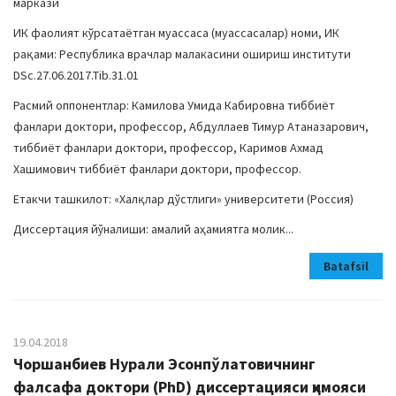
маркази
ИК фаолият кўрсатаётган муассаса (муассасалар) номи, ИК
рақами: Республика врачлар малакасини ошириш институти
DSc.27.06.2017.Tib.31.01
Расмий оппонентлар: Камилова Умида Кабировна тиббиёт
фанлари доктори, профессор, Абдуллаев Тимур Атаназарович,
тиббиёт фанлари доктори, профессор, Каримов Ахмад
Хашимович тиббиёт фанлари доктори, профессор.
Етакчи ташкилот: «Халқлар дўстлиги» университети (Россия)
Диссертация йўналиши: амалий аҳамиятга молик...
Batafsil
19.04.2018
Чоршанбиев Нурали Эсонпўлатовичнинг
фалсафа доктори (PhD) диссертацияси ҳимояси