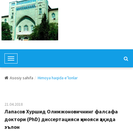
T
o
g
Asosiy sahifa
Himoya haqida e’lonlar
g
l
e
N
21.04.2018
a
Лапасов Хуршид Олимжоновичнинг фалсафа
v
доктори (PhD) диссертацияси ҳимояси ҳақида
i
эълон
g