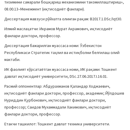
тизимини самарали бошқариш механизмини такомиллаштириш»,
08.00.13–Менежмент (иқтисодиёт фанлари).
Диссертация мавзуси рўйхатга олинган рақам: В2017.1.DSc/Iqt30.
Илмий маслаҳатчи: Икрамов Мурат Акрамович, иқтисодиёт
фанлари доктори, профессор.
Диссертация бажарилган муассаса номи: Ўзбекистон
Республикаси Стратегик таҳлил ва истиқболни белгилаш олий
мактаби.
ИК фаолият кўрсатаётган муассаса номи, ИК рақами: Тошкент
давлат иқтисодиёт университети, DSc.27.06.2017.I.16.01.
Расмий оппонентлар: Абдурахманов Қаландар Ходжаевич,
иқтисодиёт фанлари доктори, профессор, академик; Йўлдошев
Нуриддин Қурбонович, иқтисодиёт фанлари доктори,
профессор; Саидов Мухаммадали Хакимович, иқтисодиёт
фанлари доктори, профессор.
Етакчи ташкилот: Тошкент давлат техника университети.