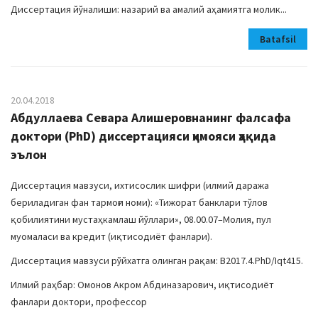
Диссертация йўналиши: назарий ва амалий аҳамиятга молик...
Batafsil
20.04.2018
Абдуллаева Севара Алишеровнанинг фалсафа
доктори (PhD) диссертацияси ҳимояси ҳақида
эълон
Диссертация мавзуси, ихтисослик шифри (илмий даража
бериладиган фан тармоғи номи): «Тижорат банклари тўлов
қобилиятини мустаҳкамлаш йўллари», 08.00.07–Молия, пул
муомаласи ва кредит (иқтисодиёт фанлари).
Диссертация мавзуси рўйхатга олинган рақам: В2017.4.PhD/Iqt415.
Илмий раҳбар: Омонов Акром Абдиназарович, иқтисодиёт
фанлари доктори, профессор