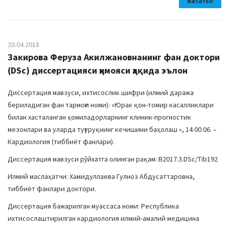
Batafsil
20.04.2018
Закирова Феруза Акилжановнанинг фан доктори
(DSc) диссертацияси ҳимояси ҳақида эълон
Диссертация мавзуси, ихтисослик шифри (илмий даража
бериладиган фан тармоғи номи): «Юрак қон-томир касалликлари
билан хасталанган ҳомиладорларнинг клиник-прогностик
мезонлари ва уларда туғуруқнинг кечишини баҳолаш », 14.00.06. –
Кардиология (тиббиёт фанлари).
Диссертация мавзуси рўйхатга олинган рақам: В2017.3.DSc/Tib192
Илмий маслаҳатчи: Хамидуллаева Гулноз Абдусаттаровна,
тиббиёт фанлари доктори.
Диссертация бажарилган муассаса номи: Республика
ихтисослаштирилган кардиология илмий-амалий медицина