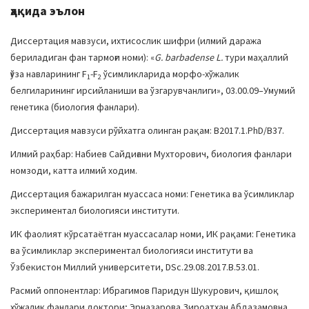
ҳақида эълон
Диссертация мавзуси, ихтисослик шифри (илмий даража
бериладиган фан тармоғи номи): «
G.
barbadense
L.
тури маҳаллий
ғўза навларининг F
-F
ўсимликларида морфо-хўжалик
1
2
белгиларининг ирсийланиши ва ўзгарувчанлиги», 03.00.09–Умумий
генетика (биология фанлари).
Диссертация мавзуси рўйхатга олинган рақам: B2017.1.PhD/B37.
Илмий раҳбар: Набиев Сайдиғани Мухторович, биология фанлари
номзоди, катта илмий ходим.
Диссертация бажарилган муассаса номи: Генетика ва ўсимликлар
экспериментал биологияси институти.
ИК фаолият кўрсатаётган муассасалар номи, ИК рақами: Генетика
ва ўсимликлар экспериментал биологияси институти ва
Ўзбекистон Миллий университети, DSc.29.08.2017.В.53.01.
Расмий оппонентлар: Ибрагимов Паридун Шукурович, қишлоқ
хўжалик фанлари доктори; Эрназарова Зироатхан Абдазамовна,