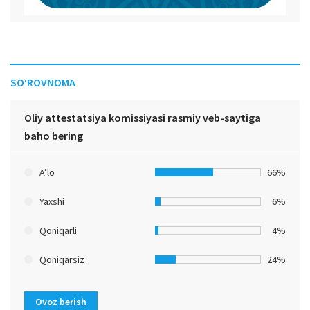
SO‘ROVNOMA
Oliy attestatsiya komissiyasi rasmiy veb-saytiga
baho bering
A’lo
66%
Yaxshi
6%
Qoniqarli
4%
Qoniqarsiz
24%
Ovoz berish