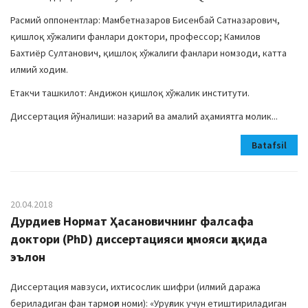
Расмий оппонентлар: Мамбетназаров Бисенбай Сатназарович,
қишлоқ хўжалиги фанлари доктори, профессор; Камилов
Бахтиёр Султанович, қишлоқ хўжалиги фанлари номзоди, катта
илмий ходим.
Етакчи ташкилот: Андижон қишлоқ хўжалик институти.
Диссертация йўналиши: назарий ва амалий аҳамиятга молик...
Batafsil
20.04.2018
Дурдиев Нормат Ҳасановичнинг фалсафа
доктори (PhD) диссертацияси ҳимояси ҳақида
эълон
Диссертация мавзуси, ихтисослик шифри (илмий даража
бериладиган фан тармоғи номи): «Уруғлик учун етиштириладиган