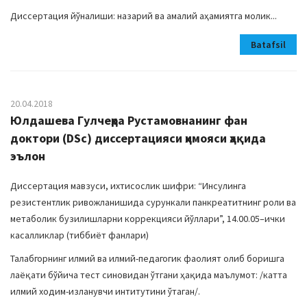
Диссертация йўналиши: назарий ва амалий аҳамиятга молик...
Batafsil
20.04.2018
Юлдашева Гулчеҳра Рустамовнанинг фан
доктори (DSc) диссертацияси ҳимояси ҳақида
эълон
Диссертация мавзуси, ихтисослик шифри: “
Инсулинга
резистентлик ривожланишида сурункали панкреатитнинг роли ва
метаболик бузилишларни коррекцияси йўллари
”, 14.00.05–ички
касалликлар (тиббиёт фанлари)
Талабгорнинг илмий ва илмий-педагогик фаолият олиб боришга
лаёқати бўйича тест синовидан ўтгани ҳақида маълумот: /катта
илмий ходим-изланувчи интитутини ўтаган/.