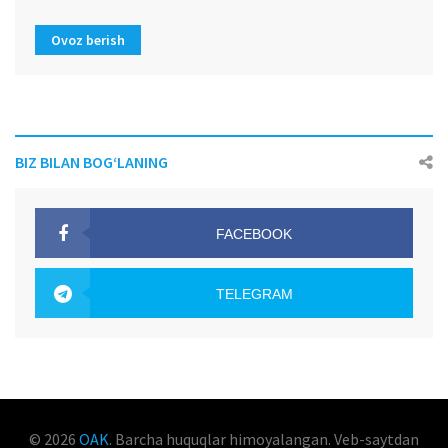
Ovoz berish
BIZ BILAN BOG‘LANING
FACEBOOK
OAK.UZ
TELEGRAM
OAK.UZ
© 2026
OAK
. Barcha huquqlar himoyalangan. Veb-saytdan