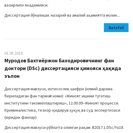
вазирлиги Академияси.
Диссертация йўналиши: назарий ва амалий аҳамиятга молик...
Batafsil
01.05.2018
Муродов Бахтиёржон Баходировичнинг фан
доктори (DSc) диссертацияси ҳимояси ҳақида
эълон
Диссертация мавзуси, ихтисослик шифри (илмий даража
бериладиган фан тармоғи номи): «Жиноят ишини тугатиш
институтини такомиллаштириш», 12.00.09–Жиноят процесси.
Криминалистика, тезкор-қидирув ҳуқуқ ва суд экспертизаси
(юридик фанлар).
Диссертация мавзуси рўйхатга олинган рақам: В2017.1.DSc/Yu18.