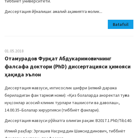
тиббиёт университети.
Диссертация йўналиши: амалий аҳамиятга молик...
Batafsil
01.05.2018
Отамурадов Фурқат Абдукаримовичнинг
фалсафа доктори (PhD) диссертацияси ҳимояси
ҳақида эълон
Диссертация мавзуси, ихтисослик шифри (илмий даража
бериладиган фан тармоғи номи): «Қиз болаларда аноректал туғма
нуқсонлар асосий клиник турлари ташхисоти ва даволаш»,
14.00.35–Болалар хирургияси (тиббиёт фанлари).
Диссертация мавзуси рўйхатга олинган рақам: B2017.1.PhD/Tib140.
Илмий раҳбар: Эргашев Насриддин Шамсиддинович, тиббиёт