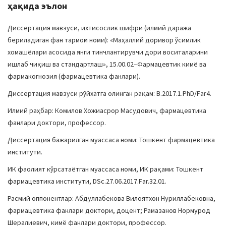
ҳақида эълон
Диссертация мавзуси, ихтисослик шифри (илмий даража
бериладиган фан тармоғи номи): «Маҳаллий доривор ўсимлик
хомашёлари асосида янги тинчлантирувчи дори воситаларини
ишлаб чиқиш ва стандартлаш», 15.00.02–Фармацевтик кимё ва
фармакогнозия (фармацевтика фанлари).
Диссертация мавзуси рўйхатга олинган рақам: B.2017.1.PhD/Far4.
Илмий раҳбар: Комилов Хожиасрор Масудович, фармацевтика
фанлари доктори, профессор.
Диссертация бажарилган муассаса номи: Тошкент фармацевтика
институти.
ИК фаолият кўрсатаётган муассаса номи, ИК рақами: Тошкент
фармацевтика институти, DSc.27.06.2017.Far.32.01.
Расмий оппонентлар: Абдуллабекова Вилоятхон Нуриллабековна,
фармацевтика фанлари доктори, доцент; Рамазанов Нормурод
Шералиевич, кимё фанлари доктори, профессор.