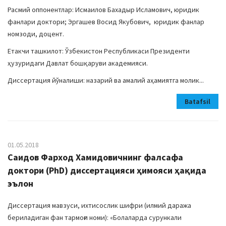
Расмий оппонентлар: Исмаилов Бахадыр Исламович, юридик
фанлари доктори; Эргашев Восид Якубович, юридик фанлар
номзоди, доцент.
Етакчи ташкилот: Ўзбекистон Республикаси Президенти
ҳузуридаги Давлат бошқаруви академияси.
Диссертация йўналиши: назарий ва амалий аҳамиятга молик...
Batafsil
01.05.2018
Саидов Фарход Хамидовичнинг фалсафа
доктори (PhD) диссертацияси ҳимояси ҳақида
эълон
Диссертация мавзуси, ихтисослик шифри (илмий даража
бериладиган фан тармоғи номи): «Болаларда сурункали