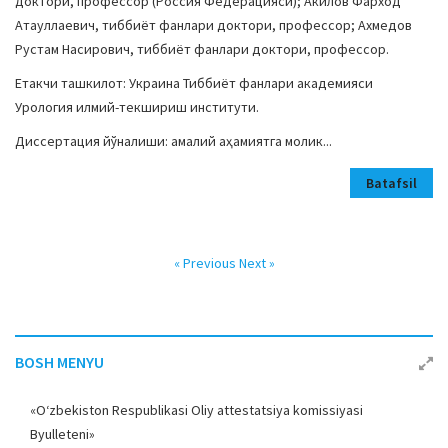
доктори, профессор (Россия Федерацияси); Акилов Фарход
Атауллаевич, тиббиёт фанлари доктори, профессор; Ахмедов
Рустам Насирович, тиббиёт фанлари доктори, профессор.
Етакчи ташкилот: Украина Тиббиёт фанлари академияси
Урология илмий-текшириш институти.
Диссертация йўналиши: амалий аҳамиятга молик...
Batafsil
« Previous
Next »
BOSH MENYU
«O‘zbekiston Respublikasi Oliy attestatsiya komissiyasi
Byulleteni»