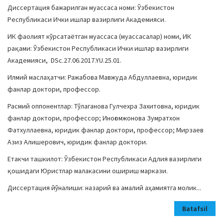
Диссертация бажарилган муассаса номи: Ўзбекистон
Республикаси Ички ишлар вазирлиги Академияси.
ИК фаолият кўрсатаётган муассаса (муассасалар) номи, ИК
рақами: Ўзбекистон Республикаси Ички ишлар вазирлиги
Академияси, DSc.27.06.2017.YU.25.01.
Илмий маслаҳатчи: Ражабова Мавжуда Абдуллаевна, юридик
фанлар доктори, профессор.
Расмий оппонентлар: Тўлаганова Гулчехра Захитовна, юридик
фанлар доктори, профессор; Иноғомжонова Зумратхон
Фатхуллаевна, юридик фанлар доктори, профессор; Мирзаев
Азиз Алишерович, юридик фанлар доктори.
Етакчи ташкилот: Ўзбекистон Республикаси Адлия вазирлиги
қошидаги Юристлар малакасини ошириш маркази.
Диссертация йўналиши: назарий ва амалий аҳамиятга молик...
Batafsil