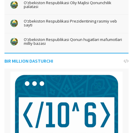
O‘zbekiston Respublikasi Oliy Majlisi Qonunchilik
palatasi
O‘zbekiston Respublikasi Prezidentining rasmiy veb
sayti
O‘zbekiston Respublikasi Qonun hujjatlari ma’lumotlari
milliy bazasi
BIR MILLION DASTURCHI