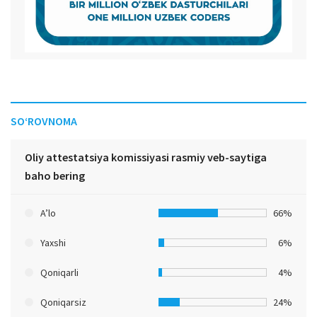
SO‘ROVNOMA
Oliy attestatsiya komissiyasi rasmiy veb-saytiga
baho bering
A’lo
66%
Yaxshi
6%
Qoniqarli
4%
Qoniqarsiz
24%