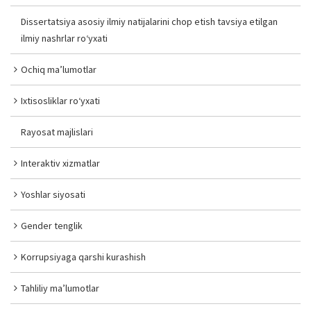
Dissertatsiya asosiy ilmiy natijalarini chop etish tavsiya etilgan
ilmiy nashrlar ro‘yxati
Ochiq ma’lumotlar
Ixtisosliklar ro‘yxati
Rayosat majlislari
Interaktiv xizmatlar
Yoshlar siyosati
Gender tenglik
Korrupsiyaga qarshi kurashish
Tahliliy ma’lumotlar