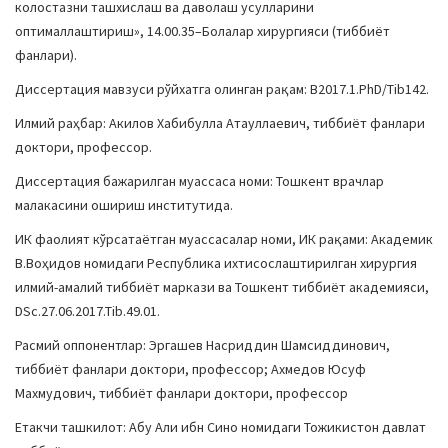
колостазни ташхислаш ва даволаш усулларини
оптималлаштириш», 14.00.35–Болалар хирургияси (тиббиёт
фанлари).
Диссертация мавзуси рўйхатга олинган рақам: B2017.1.PhD/Tib142.
Илмий раҳбар: Акилов Хабибулла Атауллаевич, тиббиёт фанлари
доктори, профессор.
Диссертация бажарилган муассаса номи: Тошкент врачлар
малакасини ошириш институтида.
ИК фаолият кўрсатаётган муассасалар номи, ИК рақами: Академик
В.Воҳидов номидаги Республика ихтисослаштирилган хирургия
илмий-амалий тиббиёт маркази ва Тошкент тиббиёт академияси,
DSc.27.06.2017.Tib.49.01.
Расмий оппонентлар: Эргашев Насриддин Шамсиддинович,
тиббиёт фанлари доктори, профессор; Ахмедов Юсуф
Махмудович, тиббиёт фанлари доктори, профессор
Етакчи ташкилот: Абу Али ибн Сино номидаги Тожикистон давлат