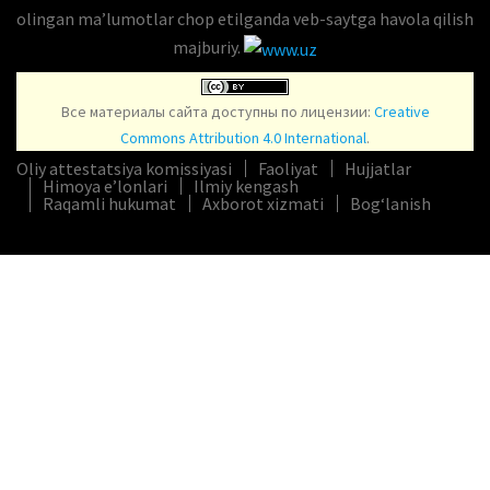
olingan maʼlumotlar chop etilganda veb-saytga havola qilish
majburiy.
Все материалы сайта доступны по лицензии:
Creative
Commons Attribution 4.0 International
.
Oliy attestatsiya komissiyasi
Faoliyat
Hujjatlar
Himoya e’lonlari
Ilmiy kengash
Raqamli hukumat
Axborot xizmati
Bog‘lanish