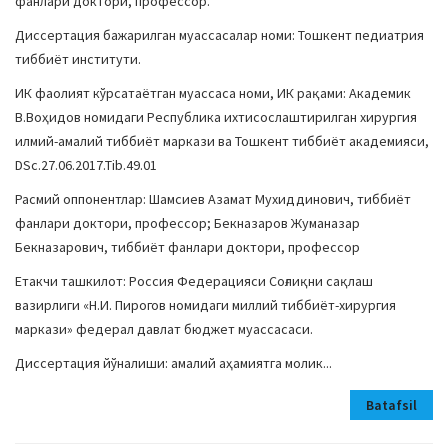
фанлари доктори, профессор.
Диссертация бажарилган муассасалар номи: Тошкент педиатрия
тиббиёт институти.
ИК фаолият кўрсатаётган муассаса номи, ИК рақами: Академик
В.Воҳидов номидаги Республика ихтисослаштирилган хирургия
илмий-амалий тиббиёт маркази ва Тошкент тиббиёт академияси,
DSc.27.06.2017.Tib.49.01
Расмий оппонентлар: Шамсиев Азамат Мухиддинович, тиббиёт
фанлари доктори, профессор; Бекназаров Жуманазар
Бекназарович, тиббиёт фанлари доктори, профессор
Етакчи ташкилот: Россия Федерацияси Соғлиқни сақлаш
вазирлиги «Н.И. Пирогов номидаги миллий тиббиёт-хирургия
маркази» федерал давлат бюджет муассасаси.
Диссертация йўналиши: амалий аҳамиятга молик...
Batafsil