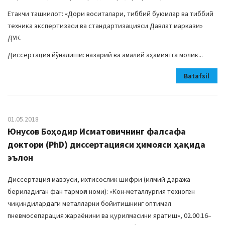
Етакчи ташкилот: «Дори воситалари, тиббий буюмлар ва тиббий
техника экспертизаси ва стандартизацияси Давлат маркази»
ДУК.
Диссертация йўналиши: назарий ва амалий аҳамиятга молик...
Batafsil
01.05.2018
Юнусов Боҳодир Исматовичнинг фалсафа
доктори (PhD) диссертацияси ҳимояси ҳақида
эълон
Диссертация мавзуси, ихтисослик шифри (илмий даража
бериладиган фан тармоғи номи): «Кон-металлургия техноген
чиқиндилардаги металларни бойитишнинг оптимал
пневмосепарация жараёнини ва қурилмасини яратиш», 02.00.16–