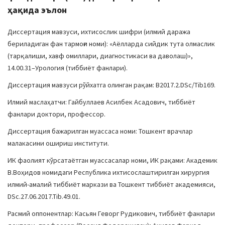
ҳақида эълон
Диссертация мавзуси, ихтисослик шифри (илмий даража
бериладиган фан тармоғи номи): «Аёлларда сийдик тута олмаслик
(тарқалиши, хавф омиллари, диагностикаси ва даволаш)»,
14.00.31–Урология (тиббиёт фанлари).
Диссертация мавзуси рўйхатга олинган рақам: В2017.2.DSc/Tib169.
Илмий маслаҳатчи: Гайбуллаев Асилбек Асадович, тиббиёт
фанлари доктори, профессор.
Диссертация бажарилган муассаса номи: Тошкент врачлар
малакасини ошириш институти.
ИК фаолият кўрсатаётган муассасалар номи, ИК рақами: Академик
В.Воҳидов номидаги Республика ихтисослаштирилган хирургия
илмий-амалий тиббиёт маркази ва Тошкент тиббиёт академияси,
DSc.27.06.2017.Tib.49.01.
Расмий оппонентлар: Касьян Геворг Рудикович, тиббиёт фанлари