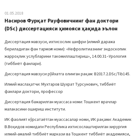
01.05.2018
Насиров Фурқат Рауфовичнинг фан доктори
(DSc) диссертацияси ҳимояси ҳақида эълон
Диссертация мавзуси, ихтисослик шифри (илмий даража
бериладиган фан тармоғи номи): «Нефролитиазнинг эндоскопик
жарроҳлик услубларини такомиллаштириш», 14.00.31–Урология
(тиббиёт фанлари).
Диссертация мавзуси рўйхатга олинган рақам: В2017.2.DSc/Tib145.
Илмий маслаҳатчи: Мухтаров Шухрат Турсунович, тиббиёт
фанлари доктори, профессор
Диссертация бажарилган муассаса номи: Тошкент врачлар
малакасини ошириш институти.
ИК фаолият кўрсатаётган муассасалар номи, ИК рақами: Академик
В.Воҳидов номидаги Республика ихтисослаштирилган хирургия
илмий-амалий тиббиёт маркази ва Тошкент тиббиёт академияси,