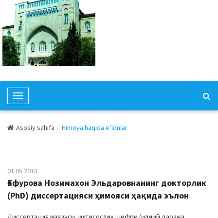
T
o
g
Asosiy sahifa
Himoya haqida e’lonlar
g
l
e
N
01.05.2018
a
Ғафурова Нозимахон Эльдаровнанинг докторлик
v
(PhD) диссертацияси ҳимояси ҳақида эълон
i
g
Диссертация мавзуси, ихтисослик шифри (илмий даража