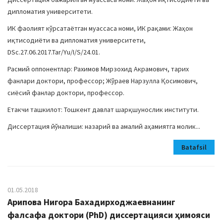
дипломатия университети.
ИК фаолият кўрсатаётган муассаса номи, ИК рақами: Жаҳон
иқтисодиёти ва дипломатия университети,
DSc.27.06.2017.Tar/Yu/I/S/24.01.
Расмий оппонентлар: Рахимов Мирзохид Акрамович, тарих
фанлари доктори, профессор; Жўраев Нарзулла Қосимович,
сиёсий фанлар доктори, профессор.
Етакчи ташкилот: Тошкент давлат шарқшунослик институти.
Диссертация йўналиши: назарий ва амалий аҳамиятга молик...
Batafsil
01.05.2018
Арипова Нигора Бахадирходжаевнанинг
фалсафа доктори (PhD) диссертацияси ҳимояси