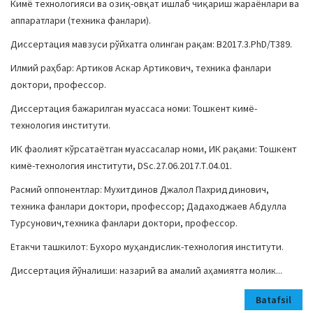
Кимё технологияси ва озиқ-овқат ишлаб чиқариш жараёнлари ва
аппаратлари (техника фанлари).
Диссертация мавзуси рўйхатга олинган рақам: В2017.3.PhD/Т389.
Илмий раҳбар: Артиков Аскар Артикович, техника фанлари
доктори, профессор.
Диссертация бажарилган муассаса номи: Тошкент кимё-
технология институти.
ИК фаолият кўрсатаётган муассасалар номи, ИК рақами: Тошкент
кимё-технология институти, DSc.27.06.2017.Т.04.01.
Расмий оппонентлар: Мухитдинов Джалол Пахриддинович,
техника фанлари доктори, профессор; Дадаходжаев Абдулла
Турсунович,техника фанлари доктори, профессор.
Етакчи ташкилот: Бухоро муҳандислик-технология институти.
Диссертация йўналиши: назарий ва амалий аҳамиятга молик...
Batafsil