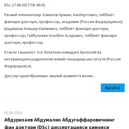
DSc.27.06.2017.Tib.49.01.
Расмий оппонентлар: Камалов Армаис Альбертович, тиббиёт
фанлари доктори, профессор, академик (Россия Федерацияси);
Шадманов Алишер Каюмович, тиббиёт фанлари доктори,
профессор; Гайбуллаев Асилбек Асадович, тиббиёт фанлари
доктори, профессор.
Етакчи ташкилот: Н.А.Лопаткин номидаги Урология ва
интервенцион радиология илмий-текшириш институти (Россия
Федерацияси).
Диссертация йўналиши: амалий аҳамиятга молик...
Batafsil
01.05.2018
Абдуризаев Абдумалик Абдугаффаровичнинг
фан доктори (DSc) диссертацияси ҳимояси