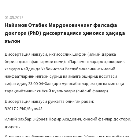
01.05.2018
Найимов Отабек Мардоновичнинг фалсафа
доктори (PhD) диссертацияси ҳимояси ҳақида
эълон
Диссертация мавзуси, ихтисослик шифри (илмий даража
бериладиган фан тармоғи номи): «Парламентлараро ҳамкорлик
халқаро майдонда Ўзбекистон Республикасининг миллий
манфаатларини илгари суриш ва амалга ошириш воситаси
сифатида», 23.00.04−Халқаро муносабатлар, жаҳон ва минтақа
тараққиётининг сиёсий муаммолари (сиёсий фанлар).
Диссертация мавзуси рўйхатга олинган рақам:
В2017.2.PhD/Siyos48.
Илмий раҳбар: Жўраев Қодир Асадович, сиёсий фанлар доктори,
доцент.
Диссертация бажарилган муассаса номи: Жаҳон иқтисодиёти ва