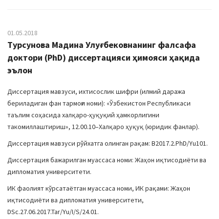
01.05.2018
Турсунова Мадина Улуғбековнанинг фалсафа
доктори (PhD) диссертацияси ҳимояси ҳақида
эълон
Диссертация мавзуси, ихтисослик шифри (илмий даража
бериладиган фан тармоғи номи): «Ўзбекистон Республикаси
таълим соҳасида халқаро-ҳуқуқий ҳамкорлигини
такомиллаштириш», 12.00.10–Халқаро ҳуқуқ (юридик фанлар).
Диссертация мавзуси рўйхатга олинган рақам: В2017.2.PhD/Yu101.
Диссертация бажарилган муассаса номи: Жаҳон иқтисодиёти ва
дипломатия университети.
ИК фаолият кўрсатаётган муассаса номи, ИК рақами: Жаҳон
иқтисодиёти ва дипломатия университети,
DSc.27.06.2017.Tar/Yu/I/S/24.01.