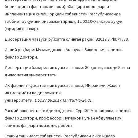
a
бериладиган фан тармоғи номи): «Халқаро нормаларни
t
имплементация қилиш орқали Ўзбекистон Республикасида
i
тиббиёт ҳуқуқини ривожлантириш», 12.00.10−Халқаро ҳуқуқ
o
(юридик фанлар).
n
Диссертация мавзуси рўйхатга олинган рақам: В2017.3.PhD/Yu89.
Илмий раҳбари: Мухамеджанов Аманулла Закирович, юридик
фанлар доктори.
Диссертация бажарилган муассаса номи: Жаҳон иқтисодиёти ва
дипломатия университети.
ИК фаолият кўрсатаётган муассаса номи, ИК рақами: Жаҳон
иқтисодиёти ва дипломатия
университети,
DSc.27.06.2017.Tar/Yu/I/S/24.01.
Расмий оппонентлар: Адилходжаева Сурайё Махкамовна, юридик
фанлар доктори, профессор; Нугманов Нугман Абдуллаевич,
юридик фанлари номзоди, доцент.
Етакчи ташкилот: Ўзбекистон Республикаси Ички ишлар