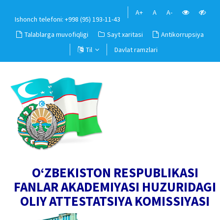
A+
A
A-
Ishonch telefoni: +998 (95) 193-11-43
Talablarga muvofiqligi
Sayt xaritasi
Antikorrupsiya
Til
Davlat ramzlari
O‘ZBEKISTON RESPUBLIKASI
FANLAR AKADEMIYASI HUZURIDAGI
OLIY ATTESTATSIYA KOMISSIYASI