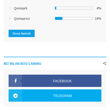
Qoniqarli
4%
Qoniqarsiz
24%
Ovoz berish
BIZ BILAN BOG‘LANING
FACEBOOK
OAK.UZ
TELEGRAM
OAK.UZ