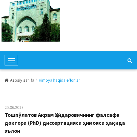
T
o
g
Asosiy sahifa
Himoya haqida e’lonlar
g
l
e
N
25.06.2018
a
Тошпўлатов Акрам Ҳайдаровичнинг фалсафа
v
доктори (PhD) диссертацияси ҳимояси ҳақида
i
эълон
g