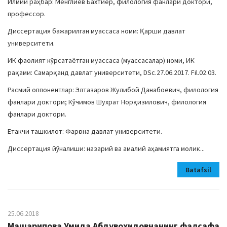
Илмий раҳбар: Менглиев Бахтиёр, филология фанлари доктори,
профессор.
Диссертация бажарилган муассаса номи: Қарши давлат
университети.
ИК фаолият кўрсатаётган муассаса (муассасалар) номи, ИК
рақами: Самарқанд давлат университети, DSc.27.06.2017. Fil.02.03.
Расмий оппонентлар: Элтазаров Жулибой Данабоевич, филология
фанлари доктори; Кўчимов Шухрат Норқизилович, филология
фанлари доктори.
Етакчи ташкилот: Фарғона давлат университети.
Диссертация йўналиши: назарий ва амалий аҳамиятга молик...
Batafsil
25.06.2018
Машарипова Умида Абдувохидовнанинг фалсафа