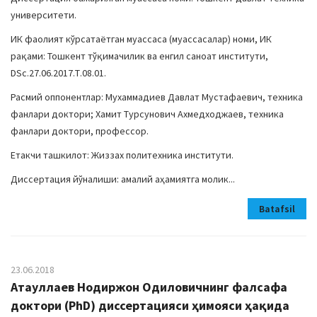
университети.
ИК фаолият кўрсатаётган муассаса (муассасалар) номи, ИК
рақами: Тошкент тўқимачилик ва енгил саноат институти,
DSc.27.06.2017.Т.08.01.
Расмий оппонентлар: Мухаммадиев Давлат Мустафаевич, техника
фанлари доктори; Хамит Турсунович Ахмедходжаев, техника
фанлари доктори, профессор.
Етакчи ташкилот: Жиззах политехника институти.
Диссертация йўналиши: амалий аҳамиятга молик...
Batafsil
23.06.2018
Атауллаев Нодиржон Одиловичнинг фалсафа
доктори (PhD) диссертацияси ҳимояси ҳақида