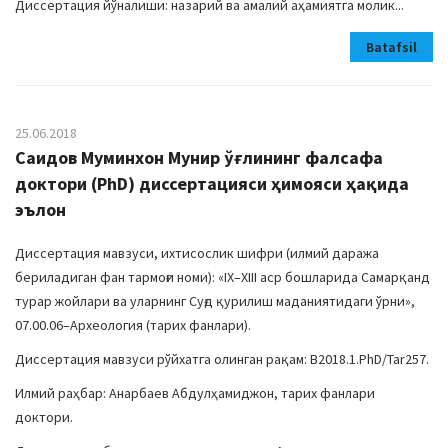
Диссертация йўналиши: назарий ва амалий аҳамиятга молик...
Batafsil
25.06.2018
Саидов Муминхон Мунир ўғлининг фалсафа
доктори (PhD) диссертацияси ҳимояси ҳақида
эълон
Диссертация мавзуси, ихтисослик шифри (илмий даража
бериладиган фан тармоғи номи): «IX–XIII аср бошларида Cамарқанд
турар жойлари ва уларнинг Cуғд қурилиш маданиятидаги ўрни»,
07.00.06–Археология (тарих фанлари).
Диссертация мавзуси рўйхатга олинган рақам: В2018.1.PhD/Tar257.
Илмий раҳбар: Анарбаев Абдулҳамиджон, тарих фанлари
доктори.