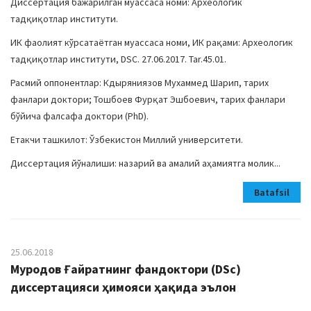
Диссертация бажарилган муассаса номи: Археологик
тадқиқотлар институти.
ИК фаолият кўрсатаётган муассаса номи, ИК рақами: Археологик
тадқиқотлар институти, DSC. 27.06.2017. Tar.45.01.
Расмий оппонентлар: Кдыряниязов Мухаммед Шарип, тарих
фанлари доктори; Тошбоев Фурқат Эшбоевич, тарих фанлари
бўйича фалсафа доктори (PhD).
Етакчи ташкилот: Ўзбекистон Миллий университети.
Диссертация йўналиши: назарий ва амалий аҳамиятга молик...
Batafsil
25.06.2018
Муродов Ғайратнинг фандоктори (DSc)
диссертацияси ҳимояси ҳақида эълон