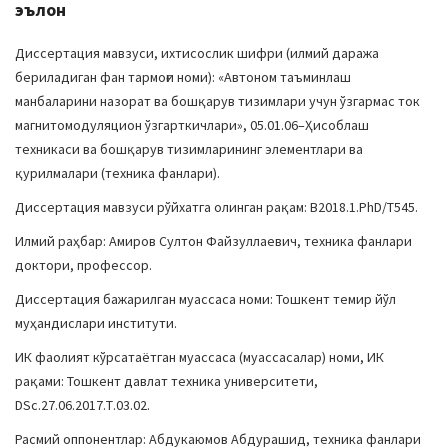
эълон
Диссертация мавзуси, ихтисослик шифри (илмий даража
бериладиган фан тармоғи номи): «Автоном таъминлаш
манбаларини назорат ва бошқарув тизимлари учун ўзгармас ток
магнитомодуляцион ўзгарткичлари», 05.01.06–Ҳисоблаш
техникаси ва бошқарув тизимларининг элементлари ва
қурилмалари (техника фанлари).
Диссертация мавзуси рўйхатга олинган рақам: B2018.1.PhD/T545.
Илмий раҳбар: Амиров Султон Файзуллаевич, техника фанлари
доктори, профессор.
Диссертация бажарилган муассаса номи: Тошкент темир йўл
муҳандислари институти.
ИК фаолият кўрсатаётган муассаса (муассасалар) номи, ИК
рақами: Тошкент давлат техника университети,
DSc.27.06.2017.Т.03.02.
Расмий оппонентлар: Абдукаюмов Абдурашид, техника фанлари