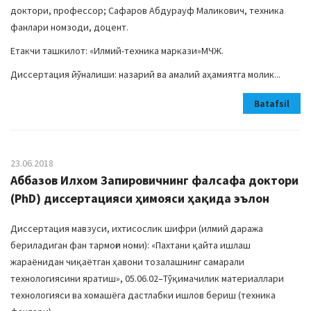
доктори, профессор; Сафаров Абдурауф Маликович, техника
фанлари номзоди, доцент.
Етакчи ташкилот: «Илмий-техника маркази»МЧЖ.
Диссертация йўналиши: назарий ва амалий аҳамиятга молик...
Batafsil
23.06.2018
Аббазов Илхом Запировичнинг фалсафа доктори
(PhD) диссертацияси ҳимояси ҳақида эълон
Диссертация мавзуси, ихтисослик шифри (илмий даража
бериладиган фан тармоғи номи): «Пахтани қайта ишлаш
жараёнидан чиқаётган ҳавони тозалашнинг самарали
технологиясини яратиш», 05.06.02–Тўқимачилик материаллари
технологияси ва хомашёга дастлабки ишлов бериш (техника