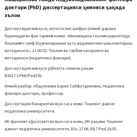
доктори (PhD) диссертацияси ҳимояси ҳақида
эълон
Диссертация мавзуси, ихтисослик шифри (илмий даража
бериладиган фан тармоғи номи): «Инновацион таълим шароитида
бошланғич синф ўқувчиларининг нутқ маданиятини шакллантириш
методикаси», 13.00.02–Таълим ва тарбия назарияси ва
методикаси (педагогика фанлари).
Диссертация мавзуси рўйхатга олинган рақам:
B2017.3.PhD/Ped191.
Илмий раҳбар: Абдуллаева Барно Сайфутдиновна, педагогика
фанлари доктори, профессор.
Диссертация бажарилган муассаса номи: Тошкент давлат
педагогика университети.
ИК фаолият кўрсатаётган муассаса номи, ИК рақами: Тошкент
давлат педагогика университети, DSc.27.06.2017.Ped.26.01.