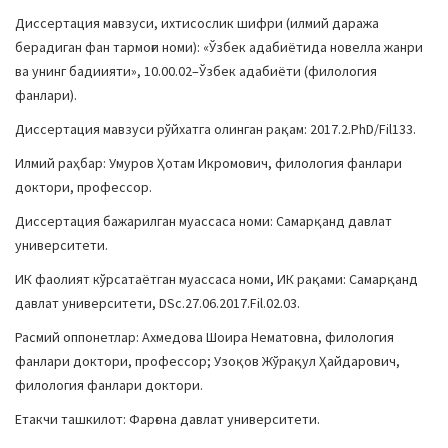
a
Диссертация мавзуси, ихтисослик шифри (илмий даража
t
берадиган фан тармоғи номи): «Ўзбек адабиётида новелла жанри
i
ва унинг бадиияти», 10.00.02–Ўзбек адабиёти (филология
o
фанлари).
n
Диссертация мавзуси рўйхатга олинган рақам: 2017.2.PhD/Fil133.
Илмий раҳбар: Умуров Ҳотам Икромович, филология фанлари
доктори, профессор.
Диссертация бажарилган муассаса номи: Самарқанд давлат
университети.
ИК фаолият кўрсатаётган муассаса номи, ИК рақами: Самарқанд
давлат университети, DSc.27.06.2017.Fil.02.03.
Расмий оппонетлар: Ахмедова Шоира Нематовна, филология
фанлари доктори, профессор; Узоқов Жўрақул Ҳайдарович,
филология фанлари доктори.
Етакчи ташкилот: Фарғона давлат университети.