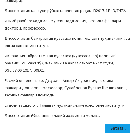
фанлари).
Диссертация мавзуси рўйхатга олинган рақам: В2017.4.PhD/T472.
Илмий раҳбар: Ходжиев Муксин Таджиевич, техника фанлари
доктори, профессор.
Диссертация бажарилган муассаса номи: Тошкент тўқимачилик ва
енгил саноат институти.
ИК фаолият кўрсатаётган муассаса (муассасалар) номи, ИК
рақами: Тошкент тўқимачилик ва енгил саноат институти,
DSc.27.06.2017.Т.08.01.
Расмий оппонентлар: Джураев Анвар Джураевич, техника
фанлари доктори, профессор; Сулаймонов Рустам Шенникович,
техника фанлари номзоди.
Етакчи ташкилот: Наманган муҳандислик-технология институти.
Диссертация йўналиши: амалий аҳамиятга молик...
Batafsil