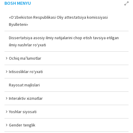
BOSH MENYU
«O‘zbekiston Respublikasi Oliy attestatsiya komissiyasi
Byulleteni»
Dissertatsiya asosiy ilmiy natijalarini chop etish tavsiya etilgan
ilmiy nashrlar ro‘yxati
Ochiq ma’lumotlar
Ixtisosliklar ro‘yxati
Rayosat majlislari
Interaktiv xizmatlar
Yoshlar siyosati
Gender tenglik