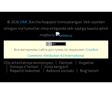
© 2026
OAK
. Barcha huquqlar himoyalangan. Veb-saytdan
olingan maʼlumotlar chop etilganda veb-saytga havola qilish
majburiy.
Все материалы сайта доступны по лицензии:
Creative
Commons Attribution 4.0 International
.
Oliy attestatsiya komissiyasi
Faoliyat
Hujjatlar
Himoya e’lonlari
Ilmiy kengash
Raqamli hukumat
Axborot xizmati
Bog‘lanish