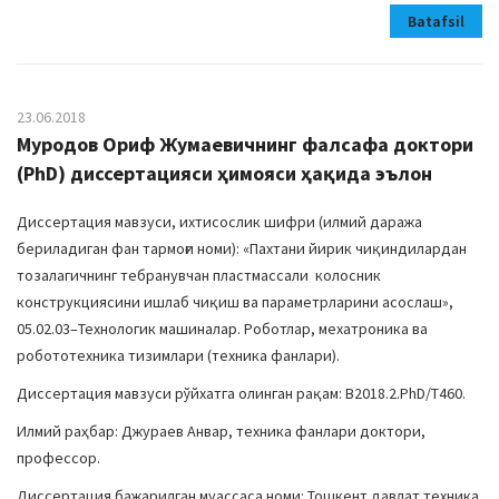
Batafsil
23.06.2018
Муродов Ориф Жумаевичнинг фалсафа доктори
(PhD) диссертацияси ҳимояси ҳақида эълон
Диссертация мавзуси, ихтисослик шифри (илмий даража
бериладиган фан тармоғи номи): «Пахтани йирик чиқиндилардан
тозалагичнинг тебранувчан пластмассали колосник
конструкциясини ишлаб чиқиш ва параметрларини асослаш»,
05.02.03–Технологик машиналар. Роботлар, мехатроника ва
робототехника тизимлари (техника фанлари).
Диссертация мавзуси рўйхатга олинган рақам: В2018.2.PhD/Т460.
Илмий раҳбар: Джураев Анвар, техника фанлари доктори,
профессор.
Диссертация бажарилган муассаса номи: Тошкент давлат техника