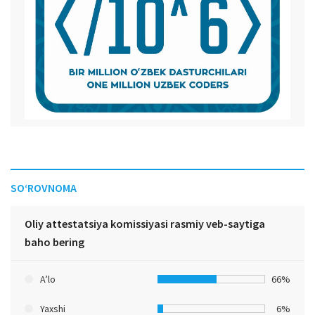
SO‘ROVNOMA
Oliy attestatsiya komissiyasi rasmiy veb-saytiga
baho bering
A’lo
66%
Yaxshi
6%