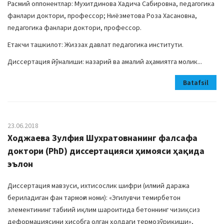
Расмий оппонентлар: Мухитдинова Хадича Сабировна, педагогика
фанлари доктори, профессор; Ниёзметова Роза Хасановна,
педагогика фанлари доктори, профессор.
Етакчи ташкилот: Жиззах давлат педагогика институти.
Диссертация йўналиши: назарий ва амалий аҳамиятга молик...
Batafsil
23.06.2018
Ходжаева Зулфия Шухратовнанинг фалсафа
доктори (PhD) диссертацияси ҳимояси ҳақида
эълон
Диссертация мавзуси, ихтисослик шифри (илмий даража
бериладиган фан тармоғи номи): «Эгилувчи темирбетон
элементининг табиий иқлим шароитида бетоннинг чизиқсиз
деформациясини ҳисобга олган ҳолдаги термозўриқиши»,