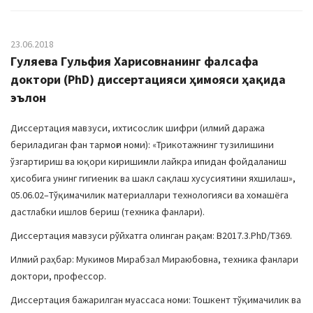
23.06.2018
Гуляева Гульфия Харисовнанинг фалсафа
доктори (PhD) диссертацияси ҳимояси ҳақида
эълон
Диссертация мавзуси, ихтисослик шифри (илмий даража
бериладиган фан тармоғи номи): «Трикотажнинг тузилишини
ўзгартириш ва юқори киришимли лайкра ипидан фойдаланиш
ҳисобига унинг гигиеник ва шакл сақлаш хусусиятини яхшилаш»,
05.06.02–Тўқимачилик материаллари технологияси ва хомашёга
дастлабки ишлов бериш (техника фанлари).
Диссертация мавзуси рўйхатга олинган рақам: В2017.3.PhD/T369.
Илмий раҳбар: Мукимов Мирабзал Мираюбовна, техника фанлари
доктори, профессор.
Диссертация бажарилган муассаса номи: Тошкент тўқимачилик ва