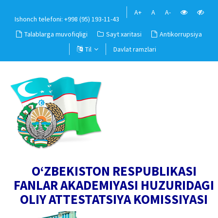
A+
A
A-
Ishonch telefoni: +998 (95) 193-11-43
Talablarga muvofiqligi
Sayt xaritasi
Antikorrupsiya
Til
Davlat ramzlari
O‘ZBEKISTON RESPUBLIKASI
FANLAR AKADEMIYASI HUZURIDAGI
OLIY ATTESTATSIYA KOMISSIYASI