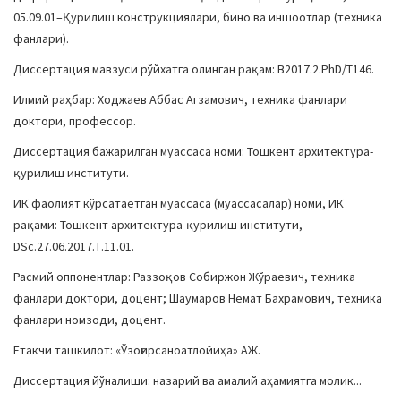
05.09.01–Қурилиш конструкциялари, бино ва иншоотлар (техника
фанлари).
Диссертация мавзуси рўйхатга олинган рақам: B2017.2.PhD/Т146.
Илмий раҳбар: Ходжаев Аббас Агзамович, техника фанлари
доктори, профессор.
Диссертация бажарилган муассаса номи: Тошкент архитектура-
қурилиш институти.
ИК фаолият кўрсатаётган муассаса (муассасалар) номи, ИК
рақами: Тошкент архитектура-қурилиш институти,
DSc.27.06.2017.Т.11.01.
Расмий оппонентлар: Раззоқов Собиржон Жўраевич, техника
фанлари доктори, доцент; Шаумаров Немат Бахрамович, техника
фанлари номзоди, доцент.
Етакчи ташкилот: «Ўзоғирсаноатлойиҳа» АЖ.
Диссертация йўналиши: назарий ва амалий аҳамиятга молик...