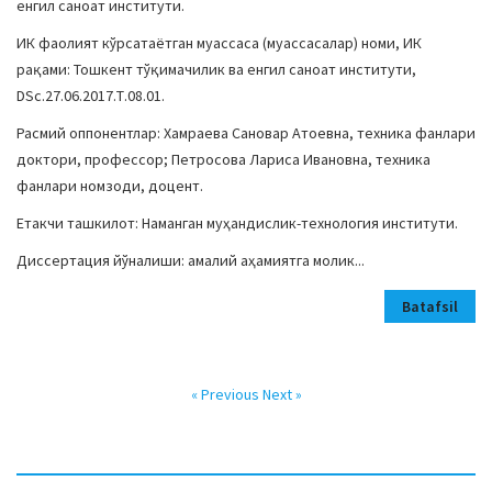
енгил саноат институти.
ИК фаолият кўрсатаётган муассаса (муассасалар) номи, ИК
рақами: Тошкент тўқимачилик ва енгил саноат институти,
DSc.27.06.2017.Т.08.01.
Расмий оппонентлар: Хамраева Сановар Атоевна, техника фанлари
доктори, профессор; Петросова Лариса Ивановна, техника
фанлари номзоди, доцент.
Етакчи ташкилот: Наманган муҳандислик-технология институти.
Диссертация йўналиши: амалий аҳамиятга молик...
Batafsil
« Previous
Next »