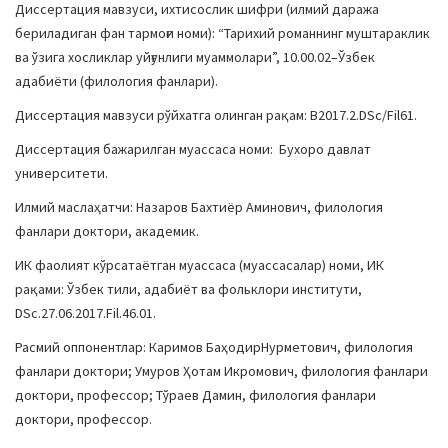
Диссертация мавзуси, ихтисослик шифри (илмий даража
бериладиган фан тармоғи номи): “Тарихий романнинг муштараклик
ва ўзига хосликлар уйғунлиги муаммолари”, 10.00.02–Ўзбек
адабиёти (филология фанлари).
Диссертация мавзуси рўйхатга олинган рақам: В2017.2.DSc/Fil61.
Диссертация бажарилган муассаса номи: Бухоро давлат
университети.
Илмий маслаҳатчи: Назаров Бахтиёр Аминович, филология
фанлари доктори, академик.
ИК фаолият кўрсатаётган муассаса (муассасалар) номи, ИК
рақами: Ўзбек тили, адабиёт ва фольклори институти,
DSc.27.06.2017.Fil.46.01.
Расмий оппонентлар: Каримов БаҳодирНурметович, филология
фанлари доктори; Умуров Ҳотам Икромович, филология фанлари
доктори, профессор; Тўраев Дамин, филология фанлари
доктори, профессор.