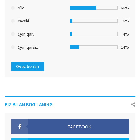
A’lo
66%
Yaxshi
6%
Qoniqarli
4%
Qoniqarsiz
24%
Ovoz berish
BIZ BILAN BOG‘LANING
FACEBOOK
OAK.UZ