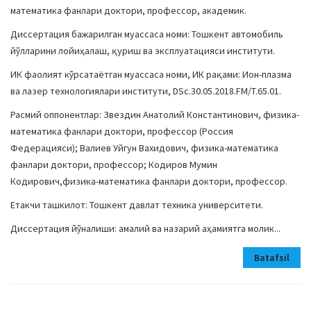
математика фанлари доктори, профессор, академик.
Диссертация бажарилган муассаса номи: Тошкент автомобиль
йўлларини лойиҳалаш, қуриш ва эксплуатацияси институти.
ИК фаолият кўрсатаётган муассаса номи, ИК рақами: Ион-плазма
ва лазер технологиялари институти, DSc.30.05.2018.FM/T.65.01.
Расмий оппонентлар: Звездин Анатолий Константинович, физика-
математика фанлари доктори, профессор (Россия
Федерацияси); Валиев Уйгун Вахидович, физика-математика
фанлари доктори, профессор; Кодиров Мумин
Кодирович,физика-математика фанлари доктори, профессор.
Етакчи ташкилот: Тошкент давлат техника университети.
Диссертация йўналиши: амалий ва назарий аҳамиятга молик...
Batafsil