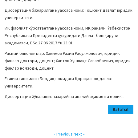
Диссертация бажарилган муассаса номи: Тошкент давлат юридик
университети.
ИК фаолият кўрсатаётган муассаса номи, ИК рақами: Ўзбекистон
Республикаси Президенти ҳузуридаги Давлат бошқаруви
академияси, DSc.27.06.2017.Yu.23.01.
Расмий оппонентлар: Хакимов Рахим Расулжонович, юридик
фанлар доктори, доцент; Хаитов Хушвақт Сапарбаевич, юридик
фанлар номзоди, доцент.
Етакчи ташкилот: Бердақ номидаги Қорақалпоқ давлат
университети.
Диссертация йўналиши: назарий ва амалий аҳамиятга молик...
Batafsil
« Previous
Next »