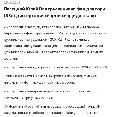
29.10.2018
Писецкий Юрий Валерьевичнинг фан доктори
(DSc) диссертацияси ҳимояси ҳақида эълон
Диссертация мавзуси, ихтисослик шифри (илмий даража
бериладиган фан тармоғи номи): «Масофадан мониторинг қилиш
қурилмалари ва усуллари», 05.04.02– Радиотехника,
радионавигация, радиолокация ва телевидение тизимлари ва
қурилмалари. Мобиль, тола-оптик алоқа тизимлари (техника
фанлари).
Диссертация мавзуси рўйхатга олинган рақам: B2017.1.DSc/T40.
Илмий маслаҳатчи: Арипов Хайрулла Кабилович, физика-
математика фанлари доктори, профессор.
Диссертация бажарилган муассаса номи: Тошкент ахборот
технологиялари университети.
ИК фаолият кўрсатаётган муассаса (муассасалар) номи, ИК
рақами: Тошкент ахборот технологиялари университети,