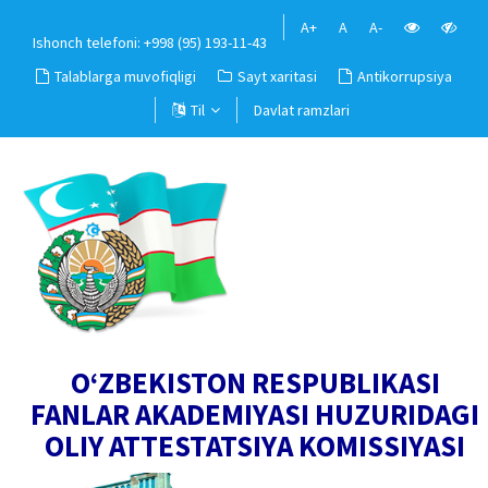
A+
A
A-
Ishonch telefoni: +998 (95) 193-11-43
Talablarga muvofiqligi
Sayt xaritasi
Antikorrupsiya
Til
Davlat ramzlari
O‘ZBEKISTON RESPUBLIKASI
FANLAR AKADEMIYASI HUZURIDAGI
OLIY ATTESTATSIYA KOMISSIYASI