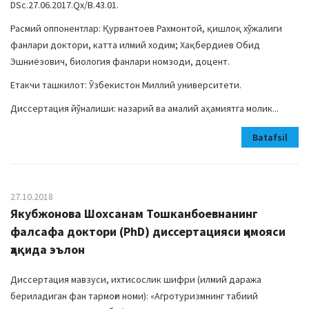
DSc.27.06.2017.Qx/B.43.01.
Расмий оппонентлар: Қурвантоев Рахмонтой, қишлоқ хўжалиги
фанлари доктори, катта илмий ходим; Хақбердиев Обид
Эшниёзович, биология фанлари номзоди, доцент.
Етакчи ташкилот: Ўзбекистон Миллий университети.
Диссертация йўналиши: назарий ва амалий аҳамиятга молик...
Batafsil
27.10.2018
Якубжонова Шохсанам Тошканбоевнанинг
фалсафа доктори (PhD) диссертацияси ҳимояси
ҳақида эълон
Диссертация мавзуси, ихтисослик шифри (илмий даража
бериладиган фан тармоғи номи): «Агротуризмнинг табиий