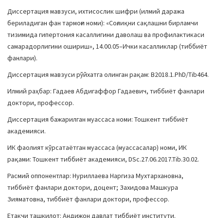
a
Диссертация мавзуси, ихтисослик шифри (илмий даража
t
бериладиган фан тармоғи номи): «Соғлиқни сақлашни бирламчи
i
тизимида гипертония касаллигини даволаш ва профилактикаси
o
самарадорлигини ошириш», 14.00.05–Ички касалликлар (тиббиёт
n
фанлари).
Диссертация мавзуси рўйхатга олинган рақам: В2018.1.PhD/Tib464.
Илмий раҳбар: Гадаев Абдигаффор Гадаевич, тиббиёт фанлари
доктори, профессор.
Диссертация бажарилган муассаса номи: Тошкент тиббиёт
академияси.
ИК фаолият кўрсатаётган муассаса (муассасалар) номи, ИК
рақами: Тошкент тиббиёт академияси, DSc.27.06.2017.Tib.30.02.
Расмий оппонентлар: Нуриллаева Наргиза Мухтархановна,
тиббиёт фанлари доктори, доцент; Захидова Машкура
Зияматовна, тиббиёт фанлари доктори, профессор.
Етакчи ташкилот: Андижон давлат тиббиёт институти.