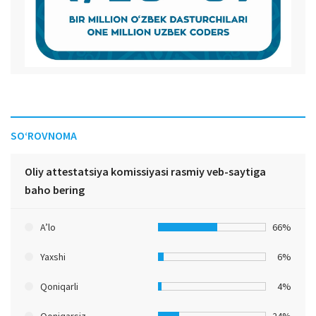
SO‘ROVNOMA
Oliy attestatsiya komissiyasi rasmiy veb-saytiga
baho bering
A’lo
66%
Yaxshi
6%
Qoniqarli
4%
Qoniqarsiz
24%