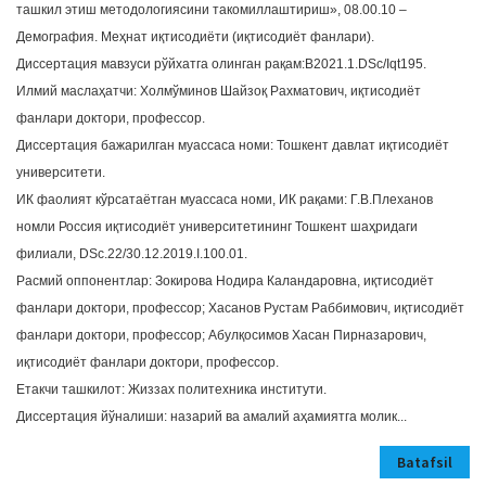
ташкил этиш методологиясини такомиллаштириш», 08.00.10 –
Демография. Меҳнат иқтисодиёти (иқтисодиёт фанлари).
Диссертация мавзуси рўйхатга олинган рақам:В2021.1.DSc/Iqt195.
Илмий маслаҳатчи: Холмўминов Шайзоқ Рахматович, иқтисодиёт
фанлари доктори, профессор.
Диссертация бажарилган муассаса номи: Тошкент давлат иқтисодиёт
университети.
ИК фаолият кўрсатаётган муассаса номи, ИК рақами: Г.В.Плеханов
номли Россия иқтисодиёт университетининг Тошкент шаҳридаги
филиали, DSc.22/30.12.2019.I.100.01.
Расмий оппонентлар: Зокирова Нодира Каландаровна, иқтисодиёт
фанлари доктори, профессор; Хасанов Рустам Раббимович, иқтисодиёт
фанлари доктори, профессор; Абулқосимов Хасан Пирназарович,
иқтисодиёт фанлари доктори, профессор.
Етакчи ташкилот: Жиззах политехника институти.
Диссертация йўналиши: назарий ва амалий аҳамиятга молик...
Batafsil