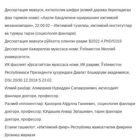
Диссертация мавзуси, ихтисослик шифри (илмий даража бериладиган
фан тармоғи номи): «Аҳоли бандлигини оширишнинг ижтимоий
механизмлари», 22.00.02 – Ижтимоий тузилиш, ижтимоий институтлар
ва турмуш тарзи (социология фанлари).
Диссертация мавзуси рўйхатга олинган рақам: B2021.4.PhD/S103
Диссертация бажарилган муассаса номи: Ўзбекистон Миллий
университети.
ИК фаолият кўрсатаётган муассаса номи, ИК рақами: Ўзбекистон
Республикаси Президенти ҳузуридаги Давлат бошқаруви академияси,
DSc.20/30.12.2019.S.23.02.
Илмий раҳбар: Алиқориев Нуриддин Сапақориевич, иқтисодиёт
фанлари доктори, профессор.
Расмий оппонентлар: Қаххоров Абдулла Ганиевич, социология фанлари
доктори, профессор; Юлдашев Анвар Эргашевич, тарих фанлари
доктори, профессор.
Етакчи ташкилот: «Ижтимоий фикр» Республика жамоатчилик фикрини
ўрганиш маркази