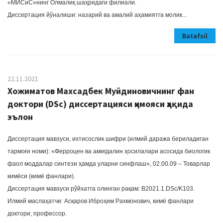
«МИСиС»нинг Олмалиқ шаҳридаги филиали.
Диссертация йўналиши: назарий ва амалий аҳамиятга молик...
Batafsil
22.11.2021
Хожиматов Махсадбек Муйдиновичнинг фан
доктори (DSc) диссертацияси ҳимояси ҳақида
эълон
Диссертация мавзуси, ихтисослик шифри (илмий даража бериладиган
тармоғи номи): «Ферроцен ва амигдалин ҳосилалари асосида биологик
фаол моддалар синтези ҳамда уларни синфлаш», 02.00.09 – Товарлар
кимёси (кимё фанлари).
Диссертация мавзуси рўйхатга олинган рақам: B2021.1.DSc/K103.
Илмий маслаҳатчи: Асқаров Иброҳим Рахмонович, кимё фанлари
доктори, профессор.