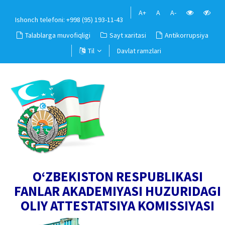
A+
A
A-
Ishonch telefoni: +998 (95) 193-11-43
Talablarga muvofiqligi
Sayt xaritasi
Antikorrupsiya
Til
Davlat ramzlari
O‘ZBEKISTON RESPUBLIKASI
FANLAR AKADEMIYASI HUZURIDAGI
OLIY ATTESTATSIYA KOMISSIYASI