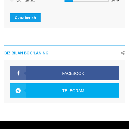
Ovoz berish
BIZ BILAN BOG‘LANING
FACEBOOK
OAK.UZ
TELEGRAM
OAK.UZ