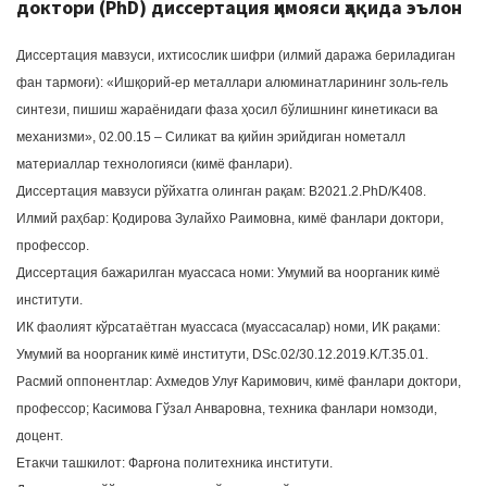
доктори (PhD) диссертация ҳимояси ҳақида эълон
Диссертация мавзуси, ихтисослик шифри (илмий даража бериладиган
фан тармоғи): «Ишқорий-ер металлари алюминатларининг золь-гель
синтези, пишиш жараёнидаги фаза ҳосил бўлишнинг кинетикаси ва
механизми», 02.00.15 – Силикат ва қийин эрийдиган нометалл
материаллар технологияси (кимё фанлари).
Диссертация мавзуси рўйхатга олинган рақам: В2021.2.PhD/K408.
Илмий раҳбар: Қодирова Зулайхо Раимовна, кимё фанлари доктори,
профессор.
Диссертация бажарилган муассаса номи: Умумий ва ноорганик кимё
институти.
ИК фаолият кўрсатаётган муассаса (муассасалар) номи, ИК рақами:
Умумий ва ноорганик кимё институти, DSc.02/30.12.2019.K/T.35.01.
Расмий оппонентлар: Ахмедов Улуғ Каримович, кимё фанлари доктори,
профессор; Касимова Гўзал Анваровна, техника фанлари номзоди,
доцент.
Етакчи ташкилот: Фарғона политехника институти.