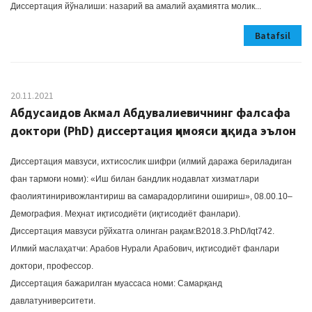
Диссертация йўналиши: назарий ва амалий аҳамиятга молик...
Batafsil
20.11.2021
Абдусаидов Акмал Абдувалиевичнинг фалсафа
доктори (PhD) диссертация ҳимояси ҳақида эълон
Диссертация мавзуси, ихтисослик шифри (илмий даража бериладиган
фан тармоғи номи): «Иш билан бандлик нодавлат хизматлари
фаолиятиниривожлантириш ва самарадорлигини ошириш», 08.00.10–
Демография. Меҳнат иқтисодиёти (иқтисодиёт фанлари).
Диссертация мавзуси рўйхатга олинган рақам:B2018.3.PhD/Iqt742.
Илмий маслаҳатчи: Арабов Нурали Арабович, иқтисодиёт фанлари
доктори, профессор.
Диссертация бажарилган муассаса номи: Самарқанд
давлатуниверситети.