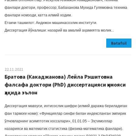
Расмий оппонентлар: Рискулов Алимжон Ахмаджонович, техника
фанлари доктори, профессор; Бабаханова Мухида Гулямовна техника
фанлари номзоди, катта илмий ходим.
Етакчи ташкилот: Андижон машинасозлик институти.
Диссертация йўналиши: назарий ва амалий аҳамиятга молик...
Batafsil
22.11.2021
Братова (Какаджанова) Лейла Рэшитовна
фалсафа доктори (PhD) диссертацияси ҳимояси
ҳақида эълон
Диссертация мавзуси, ихтисослик шифри (илмий даража бериладиган
фан тармоғи номи): «Функциялар синфи билан индексланган эмпирик
ўлчовларнинг асимптотик хоссалари», 01.01.05 – Эҳтимоллар
назарияси ва математик статистика (физика-математика фанлари).