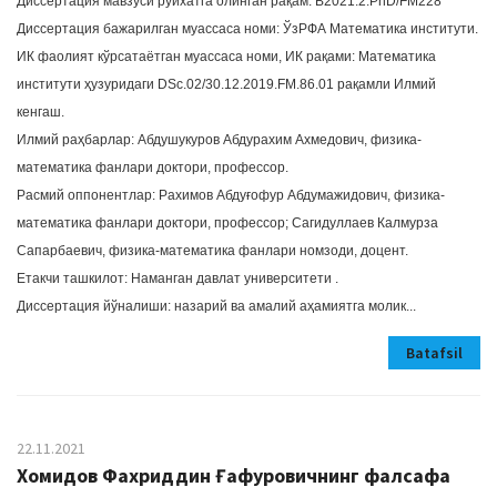
Диссертация мавзуси рўйхатга олинган рақам: В2021.2.PhD/FM228
Диссертация бажарилган муассаса номи: ЎзРФА Математика институти.
ИК фаолият кўрсатаётган муассаса номи, ИК рақами: Математика
институти ҳузуридаги DSc.02/30.12.2019.FM.86.01 рақамли Илмий
кенгаш.
Илмий раҳбарлар: Абдушукуров Абдурахим Ахмедович, физика-
математика фанлари доктори, профессор.
Расмий оппонентлар: Рахимов Абдуғофур Абдумажидович, физика-
математика фанлари доктори, профессор; Сагидуллаев Калмурза
Сапарбаевич, физика-математика фанлари номзоди, доцент.
Етакчи ташкилот: Наманган давлат университети .
Диссертация йўналиши: назарий ва амалий аҳамиятга молик...
Batafsil
22.11.2021
Хомидов Фахриддин Ғафуровичнинг фалсафа