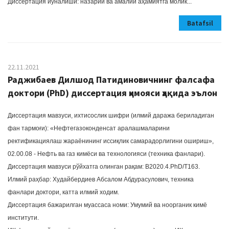
Диссертация йўналиши: назарий ва амалий аҳамиятга молик...
Batafsil
22.11.2021
Раджибаев Дилшод Патидиновичнинг фалсафа
доктори (PhD) диссертация ҳимояси ҳақида эълон
Диссертация мавзуси, ихтисослик шифри (илмий даража бериладиган
фан тармоғи): «Нефтегазоконденсат аралашмаларини
ректификациялаш жараёнининг иссиқлик самарадорлигини ошириш»,
02.00.08 - Нефть ва газ кимёси ва технологияси (техника фанлари).
Диссертация мавзуси рўйхатга олинган рақам: B2020.4.PhD/Т163.
Илмий раҳбар: Худайбердиев Абсалом Абдурасулович, техника
фанлари доктори, катта илмий ходим.
Диссертация бажарилган муассаса номи: Умумий ва ноорганик кимё
институти.