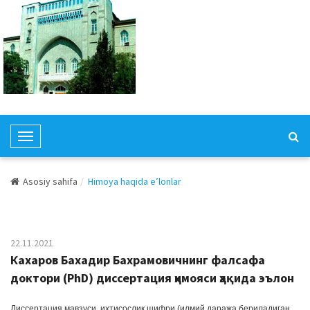
T
o
g
Asosiy sahifa
Himoya haqida e’lonlar
g
l
e
N
22.11.2021
a
Кахаров Бахадир Бахрамовичнинг фалсафа
v
доктори (PhD) диссертация ҳимояси ҳақида эълон
i
g
Диссертация мавзуси, ихтисослик шифри (илмий даража бериладиган