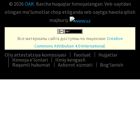
© 2026
OAK
. Barcha huquqlar himoyalangan. Veb-saytdan
olingan maʼlumotlar chop etilganda veb-saytga havola qilish
majburiy.
Все материалы сайта доступны по лицензии:
Creative
Commons Attribution 4.0 International
.
Oliy attestatsiya komissiyasi
Faoliyat
Hujjatlar
Himoya e’lonlari
Ilmiy kengash
Raqamli hukumat
Axborot xizmati
Bog‘lanish