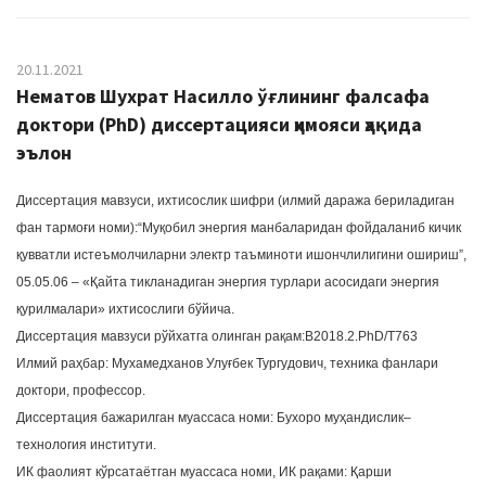
20.11.2021
Нематов Шухрат Насилло ўғлининг фалсафа
доктори (PhD) диссертацияси ҳимояси ҳақида
эълон
Диссертация мавзуси, ихтисослик шифри (илмий даража бериладиган
фан тармоғи номи):“Муқобил энергия манбаларидан фойдаланиб кичик
қувватли истеъмолчиларни электр таъминоти ишончлилигини ошириш”,
05.05.06 – «Қайта тикланадиган энергия турлари асосидаги энергия
қурилмалари» ихтисослиги бўйича.
Диссертация мавзуси рўйхатга олинган рақам:В2018.2.PhD/Т763
Илмий раҳбар: Мухамедханов Улуғбек Тургудович, техника фанлари
доктори, профессор.
Диссертация бажарилган муассаса номи: Бухоро муҳандислик–
технология институти.
ИК фаолият кўрсатаётган муассаса номи, ИК рақами: Қарши