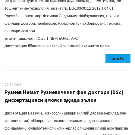
ИК фаолият кўрсатаётган муассаса (муассасалар) номи, ИК рақами:
Тошкент кимё-технология институти, DSc.03/30.12.2019.Т.04.01.
Расмий оппонентлар: Фозилов Садриддин Файзуллаевич, техника
фанлари доктори, профессор; Рахмонов Тойир Зойирович, техника
фанлари доктори.
Етакчи ташкилот: «O’ZLITINEFTEGAZ» AЖ.
Диссертация йўналиши: назарий ва амалий аҳамиятга молик...
Batafsil
22.11.2021
Рузиев Немат Рузиевичнинг фан доктори (DSc)
диссертацияси ҳимояси ҳақида эълон
Диссертация мавзуси, ихтисослик шифри (илмий даража бериладиган
тармоғи номи): «Ноорганик техноген чиқиндилардан комплекс
фойдаланиб, сульфотемирли клинкерлар олишнинг илмий асослари ва