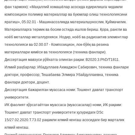
a
фан тармоғи): «Маҳаллий хомашёлар асосида едирилишга чидамли
t
композицион полимер материаллар ва буюмлар олиш технологиясини
i
яратиш», 05.02.01 - Машинасозликда материалшунослик. Қуймачилик.
o
Материалларга термик ва босим остида ишлов бериш. Қора, рангли ва
n
ноёб металлар металлургияси. Нодир, ноёб ва радиоактив элементлар
технологияси ва 02.00.07 - Композицион, лок-бўёқ ва резина
материаллари кимёси ва технологияси (техника фанлари).
Диссертация мавзуси рўйхатга олинган рақам: B2020.3.PhD/T1811.
Илмий раҳбарлар: Ибадуллаев Ахмаджон Сабирович, техника фанлари
доктори, профессор; Тешабаева Элмира Убайдуллаевна, техника
фанлари доктори, доцент.
Диссертация бажарилган муассаса номи: Тошкент давлат транспорт
университети.
ИК фаолият кўрсатаётган муассаса (муассасалар) номи, ИК рақами:
Тошкент давлат транспорт университети ҳузуридаги DSс
15/27.02.2020.Т.73.02 рақамли илмий кенгаш асосидаги бир марталик
илмий кенгаш.