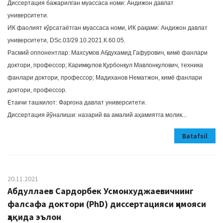
Диссертация бажарилган муассаса номи: Андижон давлат
университети.
ИК фаолият кўрсатаётган муассаса номи, ИК рақами: Андижон давлат
университети, DSc.03/29.10.2021.К.60.05.
Расмий оппонентлар: Махсумов Абдухамид Гафурович, кимё фанлари
доктори, профессор; Каримқулов Қурбонқул Мавлонқулович, техника
фанлари доктори, профессор; Мадиханов Нематжон, кимё фанлари
доктори, профессор.
Етакчи ташкилот: Фарғона давлат университети.
Диссертация йўналиши: назарий ва амалий аҳамиятга молик...
Batafsil
20.11.2021
Абдуллаев Сардорбек Усмонхуджаевичнинг
фалсафа доктори (PhD) диссертацияси ҳимояси
ҳақида эълон