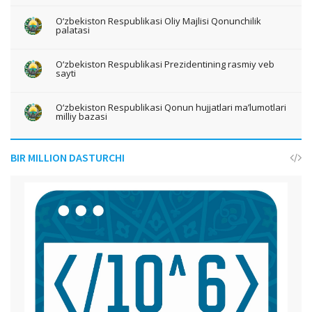
O‘zbekiston Respublikasi Oliy Majlisi Qonunchilik
palatasi
O‘zbekiston Respublikasi Prezidentining rasmiy veb
sayti
O‘zbekiston Respublikasi Qonun hujjatlari ma’lumotlari
milliy bazasi
BIR MILLION DASTURCHI