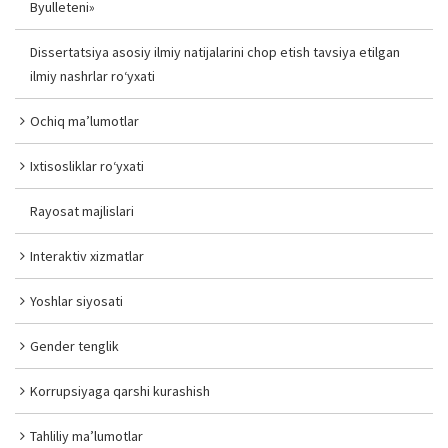
Byulleteni»
Dissertatsiya asosiy ilmiy natijalarini chop etish tavsiya etilgan
ilmiy nashrlar ro‘yxati
Ochiq ma’lumotlar
Ixtisosliklar ro‘yxati
Rayosat majlislari
Interaktiv xizmatlar
Yoshlar siyosati
Gender tenglik
Korrupsiyaga qarshi kurashish
Tahliliy ma’lumotlar