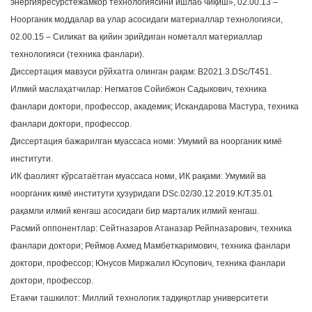
энергияресурстежамкор технологиясини ишлаб чиқиш», 02.00.13 –
Ноорганик моддалар ва улар асосидаги материаллар технологияси,
02.00.15 – Силикат ва қийин эрийдиган нометалл материаллар
технологияси (техника фанлари).
Диссертация мавзуси рўйхатга олинган рақам: В2021.3.DSc/Т451.
Илмий маслаҳатчилар: Негматов Сойибжон Садыкович, техника
фанлари доктори, профессор, академик; Искандарова Мастура, техника
фанлари доктори, профессор.
Диссертация бажарилган муассаса номи: Умумий ва ноорганик кимё
институти.
ИК фаолият кўрсатаётган муассаса номи, ИК рақами: Умумий ва
ноорганик кимё институти ҳузуридаги DSc.02/30.12.2019.K/T.35.01
рақамли илмий кенгаш асосидаги бир марталик илмий кенгаш.
Расмий оппонентлар: Сейтназаров Атаназар Рейпназарович, техника
фанлари доктори; Реймов Ахмед Мамбеткаримович, техника фанлари
доктори, профессор; Юнусов Миржалил Юсупович, техника фанлари
доктори, профессор.
Етакчи ташкилот: Миллий технологик тадқиқотлар университети