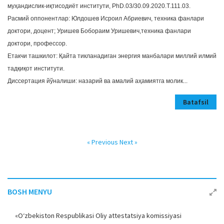
муҳандислик-иқтисодиёт институти, PhD.03/30.09.2020.T.111.03.
Расмий оппонентлар: Юлдошев Исроил Абриевич, техника фанлари
доктори, доцент; Уришев Бобораим Уришевич,техника фанлари
доктори, профессор.
Етакчи ташкилот: Қайта тикланадиган энергия манбалари миллий илмий
тадқиқот институти.
Диссертация йўналиши: назарий ва амалий аҳамиятга молик...
Batafsil
« Previous
Next »
BOSH MENYU
«O‘zbekiston Respublikasi Oliy attestatsiya komissiyasi