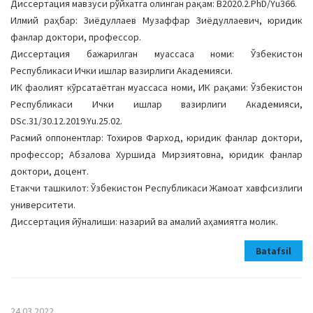
Диссертация мавзуси рўйхатга олинган рақам: В2020.2.PhD/Yu366.
Илмий раҳбар: Зиёдуллаев Музаффар Зиёдуллаевич, юридик
фанлар доктори, профессор.
Диссертация бажарилган муассаса номи: Ўзбекистон
Республикаси Ички ишлар вазирлиги Академияси.
ИК фаолият кўрсатаётган муассаса номи, ИК рақами: Ўзбекистон
Республикаси Ички ишлар вазирлиги Академияси,
DSc.31/30.12.2019.Yu.25.02.
Расмий оппонентлар: Тохиров Фарход, юридик фанлар доктори,
профессор; Абзалова Хуршида Мирзиятовна, юридик фанлар
доктори, доцент.
Етакчи ташкилот: Ўзбекистон Республикаси Жамоат хавфсизлиги
университети.
Диссертация йўналиши: назарий ва амалий аҳамиятга молик.
Batafsil
24.03.2022