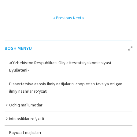
« Previous
Next »
BOSH MENYU
«O‘zbekiston Respublikasi Oliy attestatsiya komissiyasi
Byulleteni»
Dissertatsiya asosiy ilmiy natijalarini chop etish tavsiya etilgan
ilmiy nashrlar ro‘yxati
Ochiq ma’lumotlar
Ixtisosliklar ro‘yxati
Rayosat majlislari