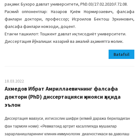
рақами: Бухоро давлат университети, РhD.03/27.02.2020.F.72.08.
Расмий оппонентлар: Назаров Қиём Нормирзаевич, фалсафа
фанлари доктори, профессор; Исроилов Бектош Эркинович,
фалсафа фанлари номзоди, доцент.
Етакчи ташкилот: Тошкент давлат иқтисодиёт университети.
Диссертация йўналиши: назарий ва амалий аҳамиятга молик.
Batafsil
18.03.2022
Ахмедов Ибрат Амриллаевичнинг фалсафа
доктори (PhD) диссертацияси ҳимояси ҳақида
эълон
Диссертация мавзуси, ихтисослик шифри (илмий даража бериладиган
фан тармоғи номи): «Ревматоид артрит касаллигида мушаклар
зарарланишларининг клиник-иммунологик диагностикаси ва даволаш