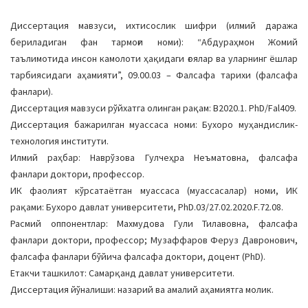
Диссертация мавзуси, ихтисослик шифри (илмий даража
бериладиган фан тармоғи номи): “Абдураҳмон Жомий
таълимотида инсон камолоти ҳақидаги ғоялар ва уларнинг ёшлар
тарбиясидаги аҳамияти”, 09.00.03 – Фалсафа тарихи (фалсафа
фанлари).
Диссертация мавзуси рўйхатга олинган рақам: В2020.1. PhD/Fal409.
Диссертация бажарилган муассаса номи: Бухоро муҳандислик-
технология институти.
Илмий раҳбар: Наврўзова Гулчеҳра Неъматовна, фалсафа
фанлари доктори, профессор.
ИК фаолият кўрсатаётган муассаса (муассасалар) номи, ИК
рақами: Бухоро давлат университети, РhD.03/27.02.2020.F.72.08.
Расмий оппонентлар: Махмудова Гули Тилавовна, фалсафа
фанлари доктори, профессор; Музаффаров Феруз Давронович,
фалсафа фанлари бўйича фалсафа доктори, доцент (PhD).
Етакчи ташкилот: Самарқанд давлат университети.
Диссертация йўналиши: назарий ва амалий аҳамиятга молик.