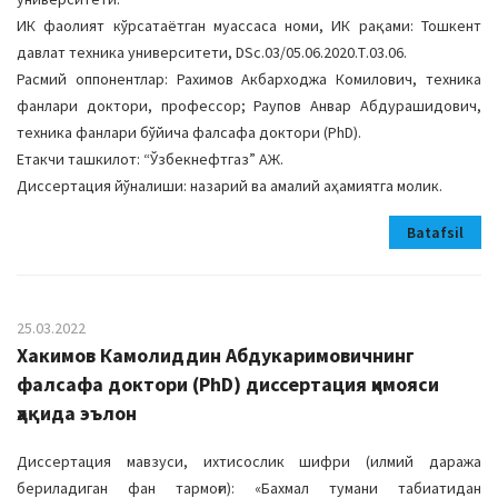
ИК фаолият кўрсатаётган муассаса номи, ИК рақами: Тошкент
давлат техника университети, DSc.03/05.06.2020.Т.03.06.
Расмий оппонентлар: Рахимов Акбарходжа Комилович, техника
фанлари доктори, профессор; Раупов Анвар Абдурашидович,
техника фанлари бўйича фалсафа доктори (PhD).
Етакчи ташкилот: “Ўзбекнефтгаз” АЖ.
Диссертация йўналиши: назарий ва амалий аҳамиятга молик.
Batafsil
25.03.2022
Хакимов Камолиддин Абдукаримовичнинг
фалсафа доктори (PhD) диссертация ҳимояси
ҳақида эълон
Диссертация мавзуси, ихтисослик шифри (илмий даража
бериладиган фан тармоғи): «Бахмал тумани табиатидан