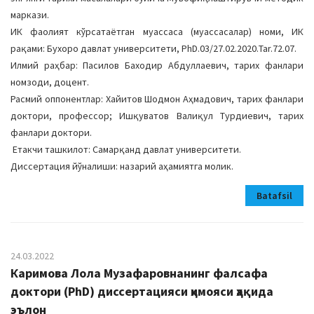
маркази.
ИК фаолият кўрсатаётган муассаса (муассасалар) номи, ИК
рақами: Бухоро давлат университети, PhD.03/27.02.2020.Таr.72.07.
Илмий раҳбар: Пасилов Баходир Абдуллаевич, тарих фанлари
номзоди, доцент.
Расмий оппонентлар: Хайитов Шодмон Аҳмадович, тарих фанлари
доктори, профессор; Ишқуватов Валиқул Турдиевич, тарих
фанлари доктори.
Етакчи ташкилот: Самарқанд давлат университети.
Диссертация йўналиши: назарий аҳамиятга молик.
Batafsil
24.03.2022
Каримова Лола Музафаровнанинг фалсафа
дoктoри (PhD) диссeртацияси ҳимoяси ҳақида
эълoн