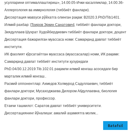
усулларини оптималлаштириш», 14.00.05-Ички касалликлар, 14.00.36-
Аллергология ва иммунология (тиббиёт фанлари).
Диссертация мавзуси рўйхатга олинган рақам: В2020.3.PhD/Tib1401.
Илмий рахбар: [
Тоиров Эркин Санатович
], тиббиёт фанлари доктори,
Зиядуллаев Шухрат Худойбердиевич тиббиёт фанлари доктори, доцент
Диссертация бажарилган муассаса номи: Самарқанд давлат тиббиёт
институти.
ИК фаолият кўрсатаётган муассаса (муассасалар) номи, ИК рақами:
Самарқанд давлат тиббиёт институти ҳузуридаги
PhD.04/30.12.2019.Tib.102.01 рақамли илмий кенгаш асосидаги бир
марталик илмий кенгаш..
Расмий оппонентлар: Ахмедов Холмурод Садуллаевич, тиббиёт
фанлари доктори; Мусаходжаева Дилором Абдуллаевна, биология
фанлари доктори, профессор.
Етакчи ташкилот: Саратов давлат тиббиёт университети.
Диссертациянинг йўналиши: амалий аҳамиятга молик...
Batafsil