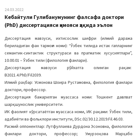
24.03.2022
Кебайтули Гулибанумунинг фалсафа доктори
(PhD) диссертацияси ҳимояси ҳақида эълон
Диссертация мавзуси, ихтисослик шифри (илмий даража
бериладиган фан тармоғи номи): “Ўзбек тилида истак гапларнинг
семантик-синтактик структураси ва прагматик хусусиятлари”,
10.00.01 – Ўзбек тили (филология фанлари).
Диссертация мавзуси рўйхатга олинган рақам:
B2021.4.PhD/Fil2039.
Илмий раҳбар: Усмонова Шоира Рустамовна, филология фанлари
доктори, профессор.
Диссертация бажарилган муассаса номи: Тошкент давлват
шарқшунослик университети.
ИК фаолият кўрсатаётган муассаса номи, ИК рақами: Ўзбек тили,
адабиёти ва фольклори институти, DSc.02/30.12.2019.Fil.46.03.
Расмий оппонентлар: Лутфуллаева Дурдона Эсоновна, филология
фанлари доктори, профессор; Умурзоқова Марҳабо