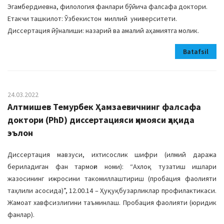
Эгамбердиевна, филология фанлари бўйича фалсафа доктори.
Етакчи ташкилот: Ўзбекистон миллий университети.
Диссертация йўналиши: назарий ва амалий аҳамиятга молик.
Batafsil
24.03.2022
Алтмишев Темурбек Ҳамзаевичнинг фалсафа
доктори (PhD) диссертацияси ҳимояси ҳақида
эълон
Диссертация мавзуси, ихтисослик шифри (илмий даража
бериладиган фан тармоғи номи): “Ахлоқ тузатиш ишлари
жазосининг ижросини такомиллаштириш (пробация фаолияти
таҳлили асосида)”, 12.00.14 – Ҳуқуқбузарликлар профилактикаси.
Жамоат хавфсизлигини таъминлаш. Пробация фаолияти (юридик
фанлар).