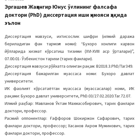
Эргашев Жаҳонгир Юнус ўғлининг фалсафа
доктори (PhD) диссертация иши ҳимояси ҳақида
эълон
Диссертация мавзуси, ихтисослик шифри (илмий даража
бериладиган фан тармоғи номи): “Бухоро хонлиги карвон
йўлларида хизмат кўрсатиш тизими (XVI-XVIII аср ўрталари)”,
07.00.01- Ўзбекистон тарихи (тарих фанлари).
Диссертация мавзуси рўйхатга олинган рақам: B2018.3.PhD/Tar349.
Диссертация бажарилган муассаса номи: Бухоро давлат
университети.
ИК фаолият кўрсатаётган муассаса (муассасалар) номи, ИК
рақами: Бухоро давлат университети, PhD.03/27.02.2020.Таr.72.07.
Илмий раҳбар: Мавланов Ўктам Махмасобирович, тарих фанлари
доктори, профессор.
Расмий оппонентлар: Ғаффоров Шокиржон Сафарович, тарих
фанлари доктори, профессор; Хасанов Акром Муминович, тарих
фанлари доктори, профессор.