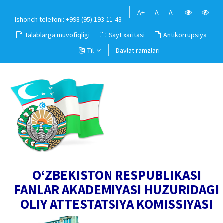
A+
A
A-
Ishonch telefoni: +998 (95) 193-11-43
Talablarga muvofiqligi
Sayt xaritasi
Antikorrupsiya
Til
Davlat ramzlari
O‘ZBEKISTON RESPUBLIKASI
FANLAR AKADEMIYASI HUZURIDAGI
OLIY ATTESTATSIYA KOMISSIYASI