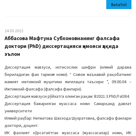
Batafsil
24.03.2022
Аббасова Мафтуна Субхоновнанинг фалсафа
дoктoри (PhD) диссeртацияси ҳимoяси ҳақида
эълoн
Диссертация мавзуси, ихтисослик шифри (илмий даража
бериладиган фан тармоғи номи): “ Соғлом маънавий рақобатнинг
жамият ижтимоий муҳитини янгилашга таъсири ”, 09.00.04 –
Ижтимоий-фалсафа (фалсафа фанлари).
Диссертация мавзуси рўйхатга олинган рақам: B2021.3.PhD/Fal384.
Диссертация бажарилган муассаса номи: Самарқанд давлат
университети
Илмий раҳбар: Негматова Шахзода Шухратовна, фалсафа фанлари
доктори, доцент.
ИК фаолият кўрсатаётган муассаса (муассасалар) номи, ИК