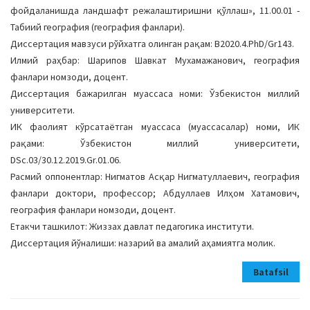
фойдаланишда ландшафт режалаштиришни қўллаш», 11.00.01 -
Табиий география (география фанлари).
Диссертация мавзуси рўйхатга олинган рақам: В2020.4.PhD/Gr143.
Илмий раҳбар: Шарипов Шавкат Мухамажанович, география
фанлари номзоди, доцент.
Диссертация бажарилган муассаса номи: Ўзбекистон миллий
университети.
ИК фаолият кўрсатаётган муассаса (муассасалар) номи, ИК
рақами: Ўзбекистон миллий университети,
DSс.03/30.12.2019.Gr.01.06.
Расмий оппонентлар: Нигматов Асқар Нигматуллаевич, география
фанлари доктори, профессор; Абдуллаев Илҳом Хатамович,
география фанлари номзоди, доцент.
Етакчи ташкилот: Жиззах давлат педагогика институти.
Диссертация йўналиши: назарий ва амалий аҳамиятга молик.
Batafsil