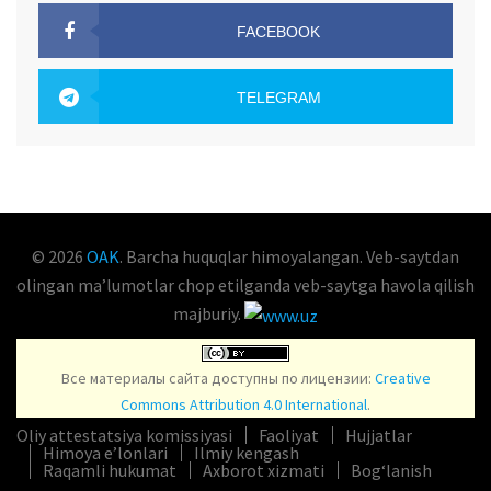
FACEBOOK
OAK.UZ
TELEGRAM
OAK.UZ
© 2026
OAK
. Barcha huquqlar himoyalangan. Veb-saytdan
olingan maʼlumotlar chop etilganda veb-saytga havola qilish
majburiy.
Все материалы сайта доступны по лицензии:
Creative
Commons Attribution 4.0 International
.
Oliy attestatsiya komissiyasi
Faoliyat
Hujjatlar
Himoya e’lonlari
Ilmiy kengash
Raqamli hukumat
Axborot xizmati
Bog‘lanish