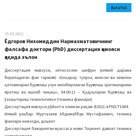
Batafsil
25.03.2022
Ёдгоров Низомиддин Нармахматовичнинг
фалсафа доктори (PhD) диссертация ҳимояси
ҳақида эълон
Диссертация мавзуси, ихтисослик шифри (илмий даража
бериладиган фан тармоғи): «Беқарор тупроқ жинсли ва хемоген
қатламларни бурғилаш учун ингибирланган бурғилаш эритмаларини
яратиш ва ишлаб чиқиш», 04.00.11 – Қудуқларни бурғилаш ва
ўзлаштириш технологияси (техника фанлари).
Диссертация мавзуси рўйхатга олинган рақам: В2021.4.PhD/Т1084.
Илмий раҳбар: Муртазаев Абдижаббар Мустафаевич, техника
фанлари номзоди, доцент.
Диссертация бажарилган муассаса номи: Тошкент давлат техника
университети.