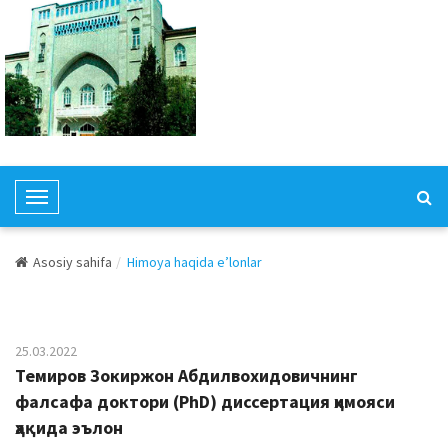
T
o
g
Asosiy sahifa
Himoya haqida e’lonlar
g
l
e
N
25.03.2022
a
Темиров Зокиржон Абдилвохидовичнинг
v
фалсафа доктори (PhD) диссертация ҳимояси
i
ҳақида эълон
g