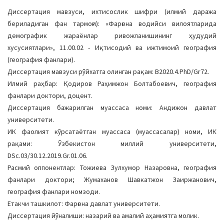
a
Диссертация мавзуси, ихтисослик шифри (илмий даража
t
бериладиган фан тармоғи): «Фарғона водийси вилоятларида
i
демографик жараёнлар ривожланишининг ҳудудий
o
хусусиятлари», 11.00.02 - Иқтисодий ва ижтимоий география
n
(география фанлари).
Диссертация мавзуси рўйхатга олинган рақам: B2020.4.PhD/Gr72.
Илмий раҳбар: Қодиров Раҳимжон Болтабоевич, география
фанлари доктори, доцент.
Диссертация бажарилган муассаса номи: Андижон давлат
университети.
ИК фаолият кўрсатаётган муассаса (муассасалар) номи, ИК
рақами: Ўзбекистон миллий университети,
DSс.03/30.12.2019.Gr.01.06.
Расмий оппонентлар: Тожиева Зулхумор Назаровна, география
фанлари доктори; Жумаханов Шавкатжон Заиржанович,
география фанлари номзоди.
Етакчи ташкилот: Фарғона давлат университети.
Диссертация йўналиши: назарий ва амалий аҳамиятга молик.