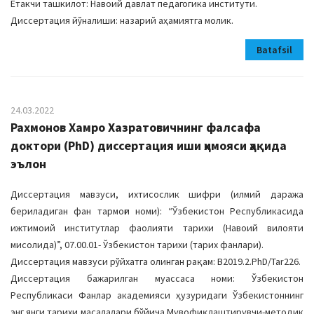
Етакчи ташкилот: Навоий давлат педагогика институти.
Диссертация йўналиши: назарий аҳамиятга молик.
Batafsil
24.03.2022
Рахмонов Хамро Хазратовичнинг фалсафа
доктори (PhD) диссертация иши ҳимояси ҳақида
эълон
Диссертация мавзуси, ихтисослик шифри (илмий даража
бериладиган фан тармоғи номи): “Ўзбекистон Республикасида
ижтимоий институтлар фаолияти тарихи (Навоий вилояти
мисолида)”, 07.00.01- Ўзбекистон тарихи (тарих фанлари).
Диссертация мавзуси рўйхатга олинган рақам: B2019.2.PhD/Tar226.
Диссертация бажарилган муассаса номи: Ўзбекистон
Республикаси Фанлар академияси ҳузуридаги Ўзбекистоннинг
энг янги тарихи масалалари бўйича Мувофиқлаштирувчи-методик