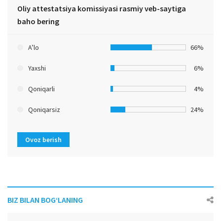
Oliy attestatsiya komissiyasi rasmiy veb-saytiga
baho bering
A’lo
66%
Yaxshi
6%
Qoniqarli
4%
Qoniqarsiz
24%
Ovoz berish
BIZ BILAN BOG‘LANING