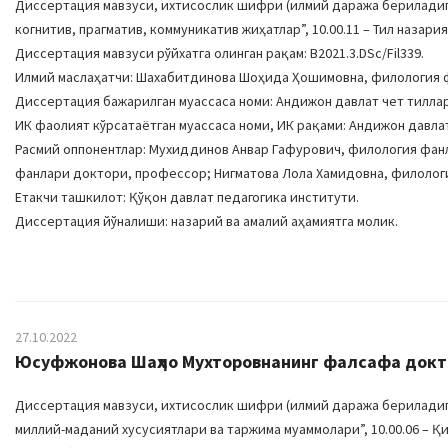
Диссертация мавзуси, ихтисослик шифри (илмий даража бериладиган
когнитив, прагматив, коммуникатив жиҳатлар”, 10.00.11 – Тил назар
Диссертация мавзуси рўйхатга олинган рақам: В2021.3.DSc/Fil339.
Илмий маслаҳатчи: Шахабитдинова Шоҳида Ҳошимовна, филология 
Диссертация бажарилган муассаса номи: Андижон давлат чет тилла
ИК фаолият кўрсатаётган муассаса номи, ИК рақами: Андижон давлат у
Расмий оппонентлар: Мухиддинов Анвар Гафурович, филология фан
фанлари доктори, профессор; Нигматова Лола Хамидовна, филологи
Етакчи ташкилот: Қўқон давлат педагогика институти.
Диссертация йўналиши: назарий ва амалий аҳамиятга молик.
27.10.2022
Юсуфжонова Шаҳло Мухторовнанинг фалсафа доктор
Диссертация мавзуси, ихтисослик шифри (илмий даража бериладига
миллий-маданий хусусиятлари ва таржима муаммолари”, 10.00.06 –