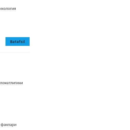
ихология
Batafsil
аломатлигини
я фанлари