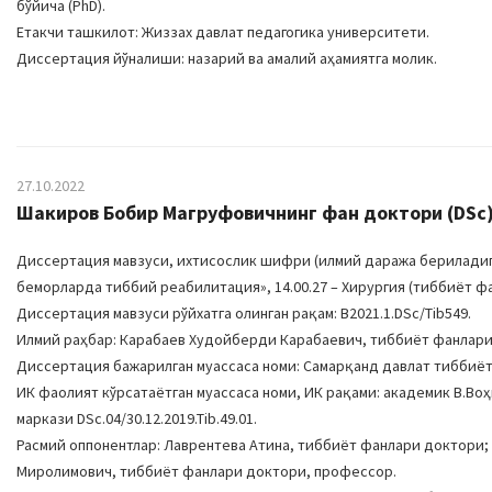
бўйича (PhD).
Етакчи ташкилот: Жиззах давлат педагогика университети.
Диссертация йўналиши: назарий ва амалий аҳамиятга молик.
27.10.2022
Шакиров Бобир Магруфовичнинг фан доктори (DSc) 
Диссертация мавзуси, ихтисослик шифри (илмий даража бериладига
беморларда тиббий реабилитация», 14.00.27 – Хирургия (тиббиёт ф
Диссертация мавзуси рўйхатга олинган рақам: B2021.1.DSc/Tib549.
Илмий раҳбар: Карабаев Худойберди Карабаевич, тиббиёт фанлари
Диссертация бажарилган муассаса номи: Самарқанд давлат тиббиёт
ИК фаолият кўрсатаётган муассаса номи, ИК рақами: академик В.В
маркази DSc.04/30.12.2019.Tib.49.01.
Расмий оппонентлар: Лаврентева Атина, тиббиёт фанлари доктори
Миролимович, тиббиёт фанлари доктори, профессор.