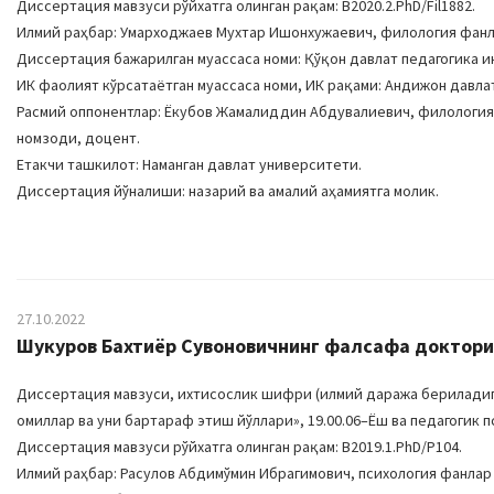
Диссертация мавзуси рўйхатга олинган рақам: B2020.2.PhD/Fil1882
Илмий раҳбар: Умарходжаев Мухтар Ишонхужаевич, филология фан
Диссертация бажарилган муассаса номи: Қўқон давлат педагогика и
ИК фаолият кўрсатаётган муассаса номи, ИК рақами: Андижон давлат у
Расмий оппонентлар: Ёкубов Жамалиддин Абдувалиевич, филологи
номзоди, доцент.
Етакчи ташкилот: Наманган давлат университети.
Диссертация йўналиши: назарий ва амалий аҳамиятга молик.
27.10.2022
Шукуров Бахтиёр Сувоновичнинг фалсафа доктори (
Диссертация мавзуси, ихтисослик шифри (илмий даража бериладига
омиллар ва уни бартараф этиш йўллари», 19.00.06–Ёш ва педагогик 
Диссертация мавзуси рўйхатга олинган рақам: B2019.1.PhD/P104.
Илмий раҳбар: Расулов Абдимўмин Ибрагимович, психология фанлар