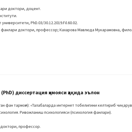
.
лари доктори, доцент.
нститути.
ниверситети, PhD.03/30.12.2019.Fil.60.02.
я фанлари доктори, профессор; Кахарова Мавлюда Мукарамовна, фило
PhD) диссертация ҳимояси ҳақида эълон
н фан тармоғи): «Талабаларда интернет тобелигини келтириб чиқарув
психология. Ривожланиш психологияси (психология фанлари).
 доктори, профессор.