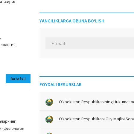
таъсири:
YANGILIKLARGA OBUNA BO‘LISH
.
илология
Batafsil
FOYDALI RESURSLAR
O‘zbekiston Respublikasining Hukumat po
O‘zbekiston Respublikasi Oliy Majlisi Sena
аларнинг
к (филология