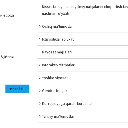
Dissertatsiya asosiy ilmiy natijalarini chop etish tav
nashrlar ro‘yxati
ний соҳа
Ochiq ma’lumotlar
Ixtisosliklar ro‘yxati
Rayosat majlislari
 бўйича
Interaktiv xizmatlar
Yoshlar siyosati
Batafsil
Gender tenglik
Korrupsiyaga qarshi kurashish
Tahliliy ma’lumotlar