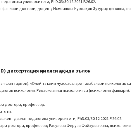
едагогика университети, PhD.03/30.12.2021.P.26.02.
ия фанлари доктори, доцент; Исмоилова Нуржаҳон Зухуриддиновна, пс
) диссертация ҳимояси ҳақида эълон
н фан тармоғи): «Олий таълим муассасалари талабалари психологик с
едагогик психология. Риваожланиш психологияси (психология фанлари).
ри доктори, профессор.
итети.
шкент давлат педагогика университети, PhD.03/30.12.2021.P.26.02.
лари доктори, профессор; Расулова Феруза Файзуллаевна, психологи