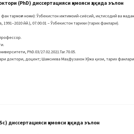
тори (PhD) диссертацияси ҳимояси ҳақида эълон
фан тармоғи номи): Ўзбекистон ижтимоий-сиёсий, иқтисодий ва мада
1991–2020 йй.), 07.00.01 – Ўзбекистон тарихи (тарих фанлари).
 профессор.
ти.
иверситети, PhD.03/27.02.2021.Tar.70.05.
ари доктори, доцент; Шамсиева Маҳфузахон Хўжа қизи, тарих фанлари
c) диссертацияси ҳимояси ҳақида эълон