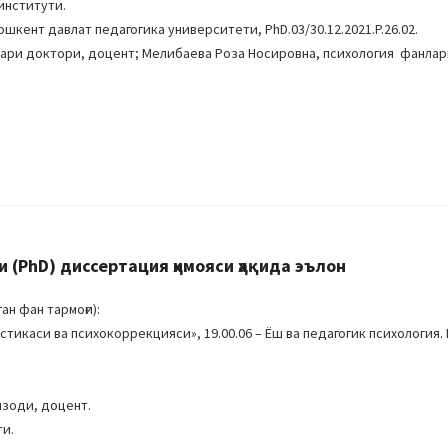
институти.
шкент давлат педагогика университети, PhD.03/30.12.2021.P.26.02.
лари доктори, доцент; Мелибаева Роза Носировна, психология фанлар
(PhD) диссертация ҳимояси ҳақида эълон
ан фан тармоғи):
тикаси ва психокоррекцияси», 19.00.06 – Ёш ва педагогик психология
мзоди, доцент.
ти.