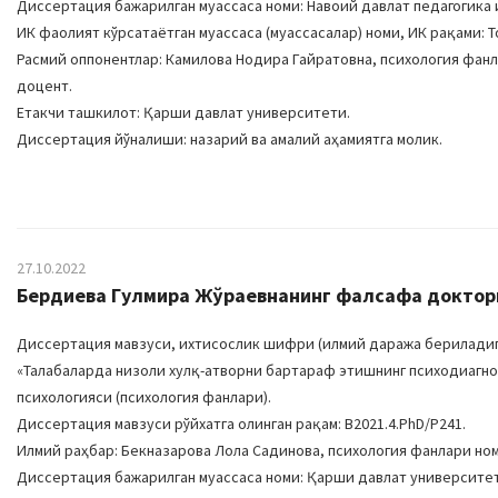
Диссертация бажарилган муассаса номи: Навоий давлат педагогика 
ИК фаолият кўрсатаётган муассаса (муассасалар) номи, ИК рақами: То
Расмий оппонентлар: Камилова Нодира Гайратовна, психология фан
доцент.
Етакчи ташкилот: Қарши давлат университети.
Диссертация йўналиши: назарий ва амалий аҳамиятга молик.
27.10.2022
Бердиева Гулмира Жўраевнанинг фалсафа доктори 
Диссертация мавзуси, ихтисослик шифри (илмий даража бериладиг
«Талабаларда низоли хулқ-атворни бартараф этишнинг психодиагнос
психологияси (психология фанлари).
Диссертация мавзуси рўйхатга олинган рақам: B2021.4.PhD/P241.
Илмий раҳбар: Бекназарова Лола Садинова, психология фанлари но
Диссертация бажарилган муассаса номи: Қарши давлат университе