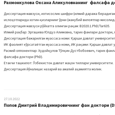
Рахмонкулова Оксана Аликуловнанинг фалсафа док
Диссертация мавзуси, ихтисослик шифри (илмий даража берадиган 
ислоҳотларида хотин-қизларнинг ўрни (жанубий вилоятлар мисолида, 
Диссертация мавзуси рўйхатга олинган рақам: В2020.1.PhD/Tar635.
Илмий раҳбар: Эргашева Юлдуз Алимовна, тарих фанлари доктори,
Диссертация бажарилган муассаса номи: Қарши давлат университе
ИК фаолият кўрсатаётган муассаса номи, ИК рақами: Қарши давлат ун
Расмий оппонентлар: Худойқулов Тўлқин Дустбобоевич, тарих фанл
фалсафа доктори (PhD).
Етакчи ташкилот: Ўзбекистон давлат жаҳон тиллари университети.
Диссертация йўналиши: назарий ва амалий аҳамиятга молик.
27.10.2022
Попов Дмитрий Владимировичнинг фан доктори (DS