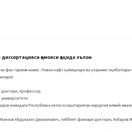
диссертацияси ҳимояси ҳақида эълон
н фан тармоғи номи): «Товон-кафт куйишлари ва уларнинг оқибатлари
анлари)
 доктори, профессор.
 университети.
оҳидов номидаги Республика ихтисослаштирилган хирургия илмий-амал
; Фаязов Абдулазиз Джалилович, тиббиёт фанлари доктори; Акбаров 