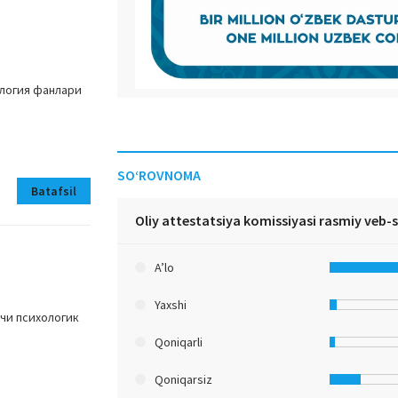
логия фанлари
SO‘ROVNOMA
Batafsil
Oliy attestatsiya komissiyasi rasmiy veb-
A’lo
Yaxshi
чи психологик
Qoniqarli
Qoniqarsiz