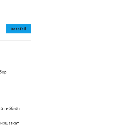
Batafsil
 бор
ий тиббиёт
Миршавкат