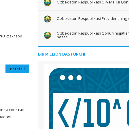
O‘zbekiston Respublikasi Oliy Majlisi Qon
O‘zbekiston Respublikasi Prezidentining 
O‘zbekiston Respublikasi Qonun hujjatlari 
гия фанлари
bazasi
BIR MILLION DASTURCHI
Batafsil
нг лингвистик
ология