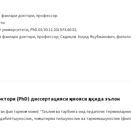
.
 фанлари доктори, профессор.
ти.
ниверситети, PhD.03/30.12.2019.Fil.60.02.
я фанлари доктори, профессор; Садиқов Зоҳид Яқубжанович, филоло
ори (PhD) диссертацияси ҳимояси ҳақида эълон
 фан тармоғи номи): “Таълим ва тарбияга оид педагогик терминларни
й адабиётшунослик, чоғиштирма тилшунослик ва таржимашунослик (фил