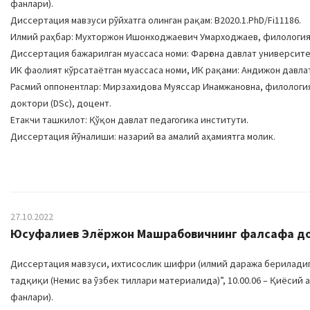
фанлари).
Диссертация мавзуси рўйхатга олинган рақам: B2020.1.PhD/Fi11186
Илмий раҳбар: Мухторжон Ишонходжаевич Умарходжаев, филология
Диссертация бажарилган муассаса номи: Фарғона давлат университе
ИК фаолият кўрсатаётган муассаса номи, ИК рақами: Андижон давлат у
Расмий оппонентлар: Мирзахидова Муяссар Инамжановна, филологи
доктори (DSc), доцент.
Етакчи ташкилот: Қўқон давлат педагогика институти.
Диссертация йўналиши: назарий ва амалий аҳамиятга молик.
27.10.2022
Юсуфалиев Элёржон Машрабовичнинг фалсафа докт
Диссертация мавзуси, ихтисослик шифри (илмий даража бериладиган
тадқиқи (Немис ва ўзбек тиллари материалида)”, 10.00.06 – Қиёси
фанлари).