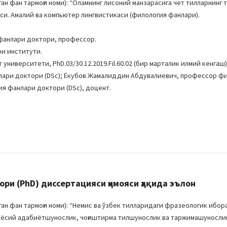
 фан тармоғи номи): “Оламнинг лисоний манзарасига чет тилларнинг 
ияси. Амалий ва компьютер лингвистикаси (филология фанлари).
фанлари доктори, профессор.
ри институти.
ниверситети, PhD.03/30.12.2019.Fil.60.02 (бир марталик илмий кенгаш)
лари доктори (DSc); Ёкубов Жамалиддин Абдувалиевич, профессор ф
я фанлари доктори (DSc), доцент.
и (PhD) диссертацияси ҳимояси ҳақида эълон
н фан тармоғи номи): “Немис ва ўзбек тилларидаги фразеологик ибор
 Қиёсий адабиётшунослик, чоғиштирма тилшунослик ва таржимашуносли