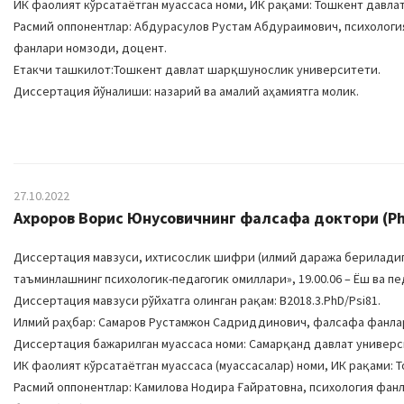
ИК фаолият кўрсатаётган муассаса номи, ИК рақами: Тошкент давлат п
Расмий оппонентлар: Абдурасулов Рустам Абдураимович, психолог
фанлари номзоди, доцент.
Етакчи ташкилот:Тошкент давлат шарқшунослик университети.
Диссертация йўналиши: назарий ва амалий аҳамиятга молик.
27.10.2022
Ахроров Ворис Юнусовичнинг фалсафа доктори (PhD
Диссертация мавзуси, ихтисослик шифри (илмий даража бериладига
таъминлашнинг психологик-педагогик омиллари», 19.00.06 – Ёш ва п
Диссертация мавзуси рўйхатга олинган рақам: В2018.3.PhD/Psi81.
Илмий раҳбар: Самаров Рустамжон Садриддинович, фалсафа фанла
Диссертация бажарилган муассаса номи: Самарқанд давлат универс
ИК фаолият кўрсатаётган муассаса (муассасалар) номи, ИК рақами: То
Расмий оппонентлар: Камилова Нодира Ғайратовна, психология фан