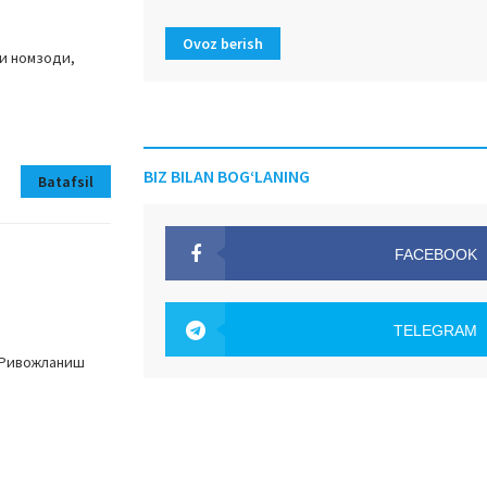
Ovoz berish
и номзоди,
BIZ BILAN BOG‘LANING
Batafsil
FACEBOOK
OAK.UZ
TELEGRAM
. Ривожланиш
OAK.UZ