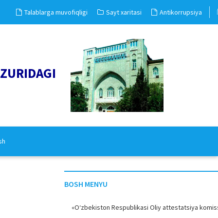
Talablarga muvofiqligi
Sayt xaritasi
Antikorrupsiya
UZURIDAGI
sh
BOSH MENYU
«O‘zbekiston Respublikasi Oliy attestatsiya komiss