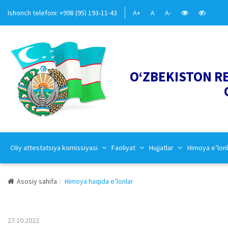
Ishonch telefoni: +998 (95) 193-11-43
A+
A
A-
O‘ZBEKISTON R
Oliy attestatsiya komissiyasi
Faoliyat
Hujjatlar
Himoya e’lonl
Asosiy sahifa
Himoya haqida e’lonlar
27.10.2022