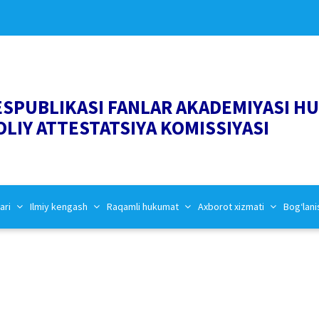
ESPUBLIKASI FANLAR AKADEMIYASI H
OLIY ATTESTATSIYA KOMISSIYASI
ari
Ilmiy kengash
Raqamli hukumat
Axborot xizmati
Bog‘lani