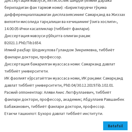
Диссертация мавзуси, ихтисослик шифри (илмий даража
бериладиган фан тармоғи номи): «Бириктирувчи тўқима
дифференциаллашмаган дисплазиясининг Самарқанд ва Жиззах
вилояти мисолида тарқалиши ва кечишининг ўзига хослиги»,
14.00.05-Ички касалликлар (тиббиёт фанлари).
Диссертация мавзуси рўйҳатга олинган рақам:
В2021.1.PhD/Tib1654.
Илмий раҳбар: Шодикулова Гуландом Зикрияевна, тиббиёт
фанлари доктори, профессор.
Диссертация бажарилган муассаса номи: Самарканд давлат
тиббиёт университети.
ИК фаолият кўрсатаётган муассаса номи, ИК рақами: Самарқанд
давлат тиббиёт университети, PhD.04/30.12.2019.Tib.102.01.
Расмий оппонентлар: Аляви Анис Лютфуллаевич, тиббиёт
фанлари доктори, профессор, академик; Абдуллаев Равшанбек
Бабажанович, тиббиёт фанлари доктори, профессор.
Етакчи ташкилот: Бухоро давлат тиббиёт институти.
Batafsil