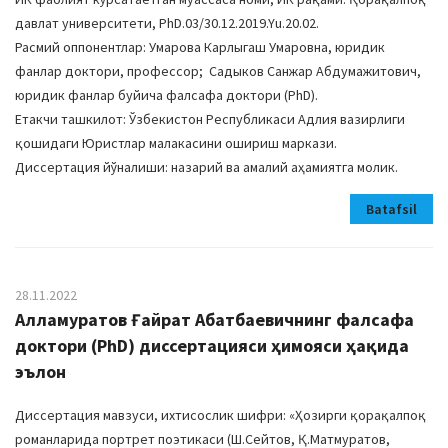
давлат университети, PhD.03/30.12.2019.Yu.20.02.
Расмий оппонентлар: Умарова Карлыгаш Умаровна, юридик
фанлар доктори, профессор; Садыков Санжар Абдумажитович,
юридик фанлар буйича фалсафа доктори (PhD).
Етакчи ташкилот: Ўзбекистон Республикаси Адлия вазирлиги
қошидаги Юристлар малакасини ошириш маркази.
Диссертация йўналиши: назарий ва амалий аҳамиятга молик.
Batafsil
28.11.2022
Алламуратов Ғайрат Абатбаевичнинг фалсафа
доктори (PhD) диссертацияси ҳимояси ҳақида
эълон
Диссертация мавзуси, ихтисослик шифри: «Ҳозирги қорақалпоқ
романларида портрет поэтикаси (Ш.Сейтов, Қ.Матмуратов,