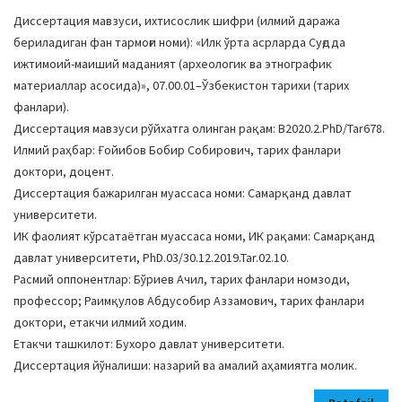
a
Диссертация мавзуси, ихтисослик шифри (илмий даража
t
бериладиган фан тармоғи номи): «Илк ўрта асрларда Суғдда
i
ижтимоий-маиший маданият (археологик ва этнографик
o
материаллар асосида)», 07.00.01–Ўзбекистон тарихи (тарих
n
фанлари).
Диссертация мавзуси рўйхатга олинган рақам: В2020.2.PhD/Tar678.
Илмий раҳбар: Ғойибов Бобир Собирович, тарих фанлари
доктори, доцент.
Диссертация бажарилган муассаса номи: Самарқанд давлат
университети.
ИК фаолият кўрсатаётган муассаса номи, ИК рақами: Самарқанд
давлат университети, PhD.03/30.12.2019.Tar.02.10.
Расмий оппонентлар: Бўриев Ачил, тарих фанлари номзоди,
профессор; Раимқулов Абдусобир Аззамович, тарих фанлари
доктори, етакчи илмий ходим.
Етакчи ташкилот: Бухоро давлат университети.
Диссертация йўналиши: назарий ва амалий аҳамиятга молик.