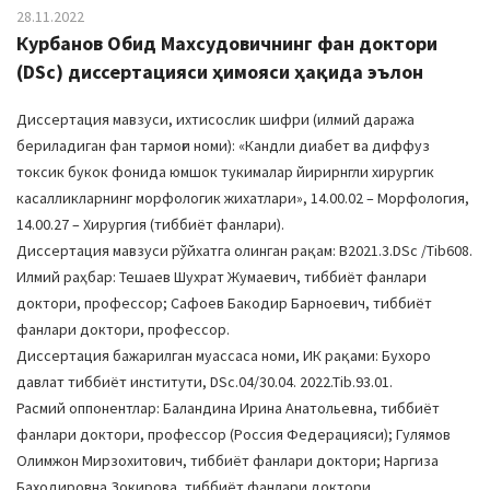
28.11.2022
Курбанов Обид Махсудовичнинг фан доктори
(DSc) диссертацияси ҳимояси ҳақида эълон
Диссертация мавзуси, ихтисослик шифри (илмий даража
бериладиган фан тармоғи номи): «Кандли диабет ва диффуз
токсик букок фонида юмшок тукималар йирирнгли хирургик
касалликларнинг морфологик жихатлари», 14.00.02 – Морфология,
14.00.27 – Хирургия (тиббиёт фанлари).
Диссертация мавзуси рўйхатга олинган рақам: B2021.3.DSc /Tib608.
Илмий раҳбар: Тешаев Шухрат Жумаевич, тиббиёт фанлари
доктори, профессор; Сафоев Бакодир Барноевич, тиббиёт
фанлари доктори, профессор.
Диссертация бажарилган муассаса номи, ИК рақами: Бухоро
давлат тиббиёт институти, DSc.04/30.04. 2022.Tib.93.01.
Расмий оппонентлар: Баландина Ирина Анатольевна, тиббиёт
фанлари доктори, профессор (Россия Федерацияси); Гулямов
Олимжон Мирзохитович, тиббиёт фанлари доктори; Наргиза
Баходировна Зокирова, тиббиёт фанлари доктори.