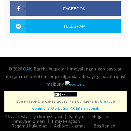
FACEBOOK
OAK.UZ
TELEGRAM
OAK.UZ
© 2026
OAK
. Barcha huquqlar himoyalangan. Veb-saytdan
olingan maʼlumotlar chop etilganda veb-saytga havola qilish
majburiy.
Все материалы сайта доступны по лицензии:
Creative
Commons Attribution 4.0 International
.
Oliy attestatsiya komissiyasi
Faoliyat
Hujjatlar
Himoya e’lonlari
Ilmiy kengash
Raqamli hukumat
Axborot xizmati
Bog‘lanish