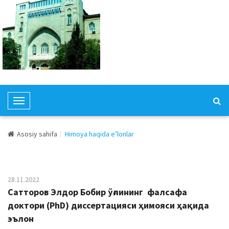
T
o
g
Asosiy sahifa
Himoya haqida e’lonlar
g
l
e
N
28.11.2022
a
Cатторов Элдор Бобир ўғлининг фалсафа
v
доктори (PhD) диссертацияси ҳимояси ҳақида
i
эълон
g