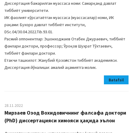
Диссертация бажарилган муассаса номи: Самарқанд давлат
тиббиёт университети.
ИК фаолият кўрсатаётган муассаса (муассасалар) номи, ИК
рақами: Бухоро давлат тиббиёт институти,
DSc.04/30.04.2022.Tib.93.01.
Расмий оппонентлар: Эшонходжаев Отабек Джураевич, тиббиёт
фанлари доктори, профессор; Ўроқов Шухрат Тўхтаевич,
тиббиёт фанлари доктори.
Етакчи ташкилот: Жанубий Қозоғистон тиббиёт академияси.
Диссертация йўналиши: амалий аҳамиятга молик.
Batafsil
28.11.2022
Мирзаев Озод Вохидовичнинг фалсафа доктори
(PhD) диссертацияси химояси ҳақида эълон