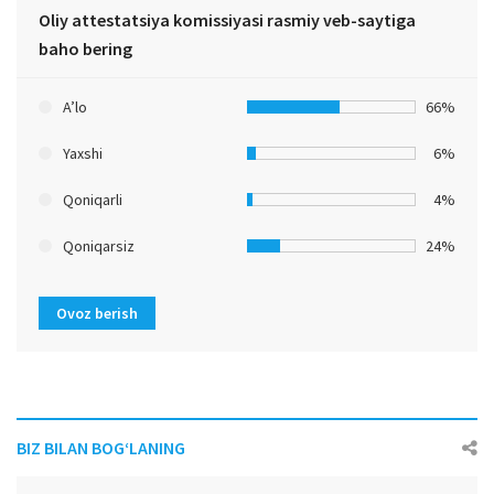
Oliy attestatsiya komissiyasi rasmiy veb-saytiga
baho bering
A’lo
66%
Yaxshi
6%
Qoniqarli
4%
Qoniqarsiz
24%
Ovoz berish
BIZ BILAN BOG‘LANING