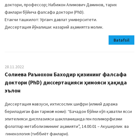
доктори, профессор; Набижон Алимович Даминов, тарих
фанлари бўйича фалсафа доктори (PhD).
Етакчи ташкилот: Урганч давлат университети.
Диссертация йўналиши: назарий аҳамиятга молик.
Batafsil
28.11.2022
Солиева Раънохон Баходир қизининг фалсафа
доктори (PhD) диссертацияси ҳимояси ҳақида
эълон
Диссертация мавзуси, ихтисослик шифри (илмий даража
бериладиган фан тармоғи номи): “Бачадон бўйни кўп қаватли ясси
эпителияси дисплазияси шаклланишида ген полиморфизми
фолатлар метаболизмининг аҳамияти”, 14.00.01 – Акушерлик ва
гинекология (тиббиёт фанлари).