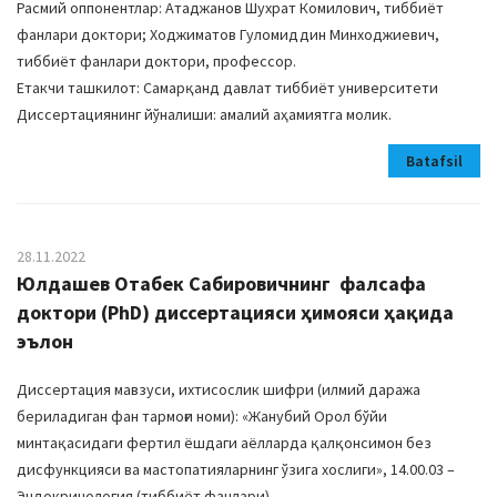
Расмий оппонентлар: Атаджанов Шухрат Комилович, тиббиёт
фанлари доктори; Ходжиматов Гуломиддин Минходжиевич,
тиббиёт фанлари доктори, профессор.
Етакчи ташкилот: Самарқанд давлат тиббиёт университети
Диссертациянинг йўналиши: амалий аҳамиятга молик.
Batafsil
28.11.2022
Юлдашев Отабек Сабировичнинг фалсафа
доктори (PhD) диссертацияси ҳимояси ҳақида
эълон
Диссертация мавзуси, ихтисослик шифри (илмий даража
бериладиган фан тармоғи номи): «Жанубий Орол бўйи
минтақасидаги фертил ёшдаги аёлларда қалқонсимон без
дисфункцияси ва мастопатияларнинг ўзига хослиги», 14.00.03 –
Эндокринология (тиббиёт фанлари).