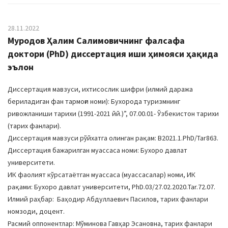
28.11.2022
Mуродов Ҳалим Салимовичнинг фалсафа
доктори (PhD) диссертация иши ҳимояси ҳақида
эълон
Диссертация мавзуси, ихтисослик шифри (илмий даража
бериладиган фан тармоғи номи): Бухорода туризмнинг
ривожланиши тарихи (1991-2021 йй.)”, 07.00.01- Ўзбекистон тарихи
(тарих фанлари).
Диссертация мавзуси рўйхатга олинган рақам: B2021.1.PhD/Tar863.
Диссертация бажарилган муассаса номи: Бухоро давлат
университети.
ИК фаолият кўрсатаётган муассаса (муассасалар) номи, ИК
рақами: Бухоро давлат университети, PhD.03/27.02.2020.Таr.72.07.
Илмий раҳбар: Баҳодир Абдуллаевич Пасилов, тарих фанлари
номзоди, доцент.
Расмий оппонентлар: Мўминова Гавҳар Эсановна, тарих фанлари