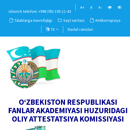
A+
A
A-
Ishonch telefoni: +998 (95) 193-11-43
Talablarga muvofiqligi
Sayt xaritasi
Antikorrupsiya
Til
Davlat ramzlari
O‘ZBEKISTON RESPUBLIKASI
FANLAR AKADEMIYASI HUZURIDAGI
OLIY ATTESTATSIYA KOMISSIYASI