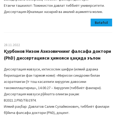
Етакчи ташкилот: Тожикистон давлат тиббиёт университети.
Диссертация йўналиши: назарий ва амалий аҳамиятга молик.
Batafsil
28.11.2022
Қурбонов Низом Азизовичнинг фалсафа доктори
(PhD) диссертацияси ҳимояси ҳақида эълон
Диссертация мавзуси, ихтисослик шифри (илмий даража
бериладиган фан тармоғи номи): «Мириззи синдроми билан
асоратланган ўт тош касаллиги хирургик давосини
такомиллаштириш», 14.00.27 – Хирургия (тиббиёт фанлари).
Диссертация мавзуси рўйхатга олинган рақам:
B2021.2.PhD/Tib1974.
Илмий раҳбар: Давлатов Салим Сулаймонович, тиббиёт фанлари
бўйича фалсафа доктори (PhD), доцент.