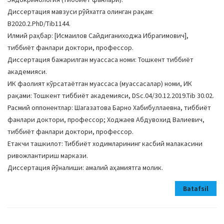
Диссертация мавзуси рўйхатга олинган рақам:
В2020.2.PhD/Tib1144.
Илмий раҳбар: [Исмаилов Сайдиганиходжа Ибрагимович],
тиббиёт фанлари доктори, профессор.
Диссертация бажарилган муассаса номи: Тошкент тиббиёт
академияси.
ИК фаолият кўрсатаётган муассаса (муассасалар) номи, ИК
рақами: Тошкент тиббиёт академияси, DSc.04/30.12.2019.Tib 30.02.
Расмий оппонентлар: Шагазатова Барно Хабибуллаевна, тиббиёт
фанлари доктори, профессор; Ходжаев Абдувохид Валиевич,
тиббиёт фанлари доктори, профессор.
Етакчи ташкилот: Тиббиёт ходимларининг касбий малакасини
ривожлантириш маркази.
Диссертация йўналиши: амалий аҳамиятга молик.
Batafsil