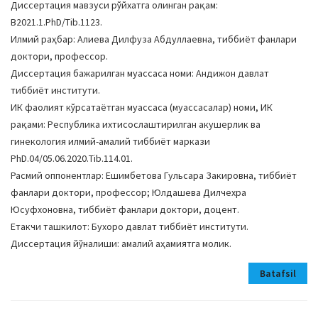
Диссертация мавзуси рўйхатга олинган рақам:
B2021.1.PhD/Tib.1123.
Илмий раҳбар: Алиева Дилфуза Абдуллаевна, тиббиёт фанлари
доктори, профессор.
Диссертация бажарилган муассаса номи: Андижон давлат
тиббиёт институти.
ИК фаолият кўрсатаётган муассаса (муассасалар) номи, ИК
рақами: Республика ихтисослаштирилган акушерлик ва
гинекология илмий-амалий тиббиёт маркази
PhD.04/05.06.2020.Тib.114.01.
Расмий оппонентлар: Ешимбетова Гульсара Закировна, тиббиёт
фанлари доктори, профессор; Юлдашева Дилчехра
Юсуфхоновна, тиббиёт фанлари доктори, доцент.
Етакчи ташкилот: Бухоро давлат тиббиёт институти.
Диссертация йўналиши: амалий аҳамиятга молик.
Batafsil