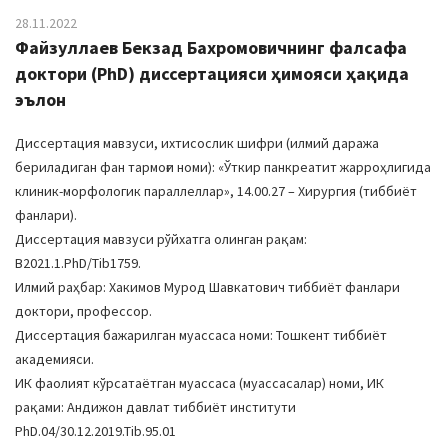
28.11.2022
Файзуллаев Бекзад Бахромовичнинг фалсафа
доктори (PhD) диссертацияси ҳимояси ҳақида
эълон
Диссертация мавзуси, ихтисослик шифри (илмий даража
бериладиган фан тармоғи номи): «Ўткир панкреатит жарроҳлигида
клиник-морфологик параллеллар», 14.00.27 – Хирургия (тиббиёт
фанлари).
Диссертация мавзуси рўйхатга олинган рақам:
B2021.1.PhD/Tib1759.
Илмий раҳбар: Хакимов Мурод Шавкатович тиббиёт фанлари
доктори, профессор.
Диссертация бажарилган муассаса номи: Тошкент тиббиёт
академияси.
ИК фаолият кўрсатаётган муассаса (муассасалар) номи, ИК
рақами: Андижон давлат тиббиёт институти
PhD.04/30.12.2019.Tib.95.01