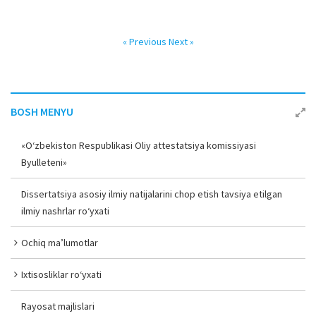
« Previous
Next »
BOSH MENYU
«O‘zbekiston Respublikasi Oliy attestatsiya komissiyasi
Byulleteni»
Dissertatsiya asosiy ilmiy natijalarini chop etish tavsiya etilgan
ilmiy nashrlar ro‘yxati
Ochiq ma’lumotlar
Ixtisosliklar ro‘yxati
Rayosat majlislari