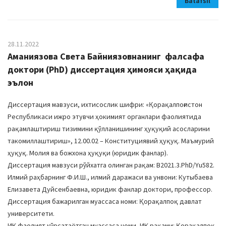
Batafsil
28.11.2022
Аманиязова Света Байниязовнанинг фалсафа
доктори (PhD) диссертация ҳимояси ҳақида
эълон
Диссертация мавзуси, ихтисослик шифри: «Қорақалпоғистон
Республикаси ижро этувчи ҳокимият органлари фаолиятида
рақамлаштириш тизимини қўлланишининг ҳуқуқий асосларини
такомиллаштириш», 12.00.02 – Конституциявий ҳуқуқ. Маъмурий
ҳуқуқ. Молия ва божхона ҳуқуқи (юридик фанлар).
Диссертация мавзуси рўйхатга олинган рақам: В2021.3.PhD/Yu582.
Илмий раҳбарнинг Ф.И.Ш., илмий даражаси ва унвони: Кутыбаева
Елизавета Дуйсенбаевна, юридик фанлар доктори, профессор.
Диссертация бажарилган муассаса номи: Қорақалпоқ давлат
университети.
ИК фаолият кўрсатаётган муассаса номи, ИК рақами: Қорақалпоқ