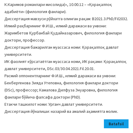
К.Каримов романлари мисолида)», 10.00.12 – «Қорақалпоқ
адабиёти» (филология фанлари).
Диссертация мавзуси рўйхатга олинган рақам: В2021.3.PhD/Fil2032.
Илмий раҳбарининг Ф.И.Ш., илмий даражаси ва унвони:
Жаримбетов Қурбанбай Қудайназарович, филология фанлари
доктори, профессор.
Диссертация бажарилган муассаса номи: Қорақалпоқ давлат
университети.
ИК фаолият кўрсатаётган муассаса номи, ИК рақами: Қорақалпоқ
давлат университети, DSc.03/30.04.2021.Fil.20.01.
Расмий оппонентларнинг Ф.И.Ш., илмий даражаси ва унвони:
Бекбергенова Зияда Утеповна, филология фанлари доктори
(DSc), профессор; Камалова Дилфуза Энуаровна, филология
фанлари бўйича фалсафа доктори (PhD).
Етакчи ташкилот номи: Урганч давлат университети.
Диссертация йўналиши: назарий ва амалий аҳамиятга молик.
Batafsil