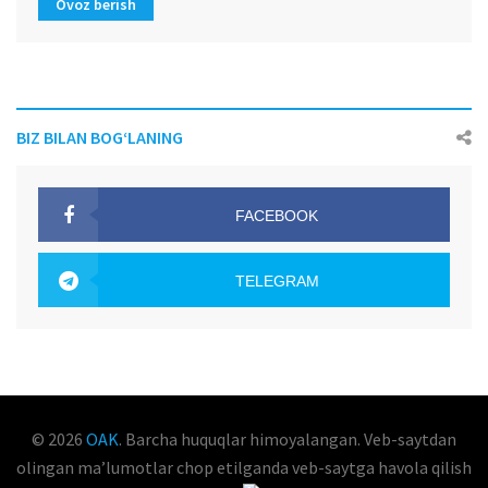
Ovoz berish
BIZ BILAN BOG‘LANING
FACEBOOK
OAK.UZ
TELEGRAM
OAK.UZ
© 2026
OAK
. Barcha huquqlar himoyalangan. Veb-saytdan
olingan maʼlumotlar chop etilganda veb-saytga havola qilish