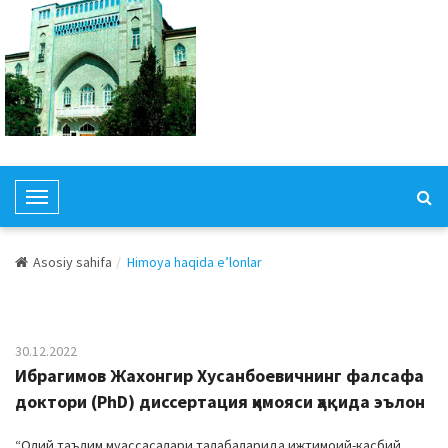
T
o
g
Asosiy sahifa
Himoya haqida e’lonlar
g
l
e
N
30.12.2022
a
Ибрагимов Жахонгир Хусанбоевичнинг фалсафа
v
доктори (PhD) диссертация ҳимояси ҳақида эълон
i
g
“Олий таълим муассасалари талабаларида ижтимоий-касбий