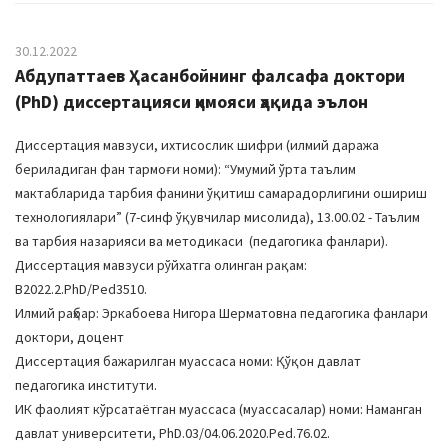
30.12.2022
Абдупаттаев Ҳасанбойнинг фалсафа доктори
(PhD) диссертацияси ҳимояси ҳақида эълон
Диссертация мавзуси, ихтисослик шифри (илмий даража
бериладиган фан тармоғи номи): “Умумий ўрта таълим
мактабларида тарбия фанини ўқитиш самарадорлигини ошириш
технологиялари” (7-синф ўқувчилар мисолида), 13.00.02 - Таълим
ва тарбия назарияси ва методикаси (педагогика фанлари).
Диссертация мавзуси рўйхатга олинган рақам:
В2022.2.PhD/Ped3510.
Илмий раҳбар: Эркабоева Нигора Шерматовна педагогика фанлари
доктори, доцент
Диссертация бажарилган муассаса номи: Қўқон давлат
педагогика институти.
ИК фаолият кўрсатаётган муассаса (муассасалар) номи: Наманган
давлат университети, PhD.03/04.06.2020.Ped.76.02.