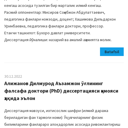
кенгаш асосида тузилган бир марталик илмий кенгаш.
Расмий оппонентлар: Мисиров Соҳибжон Абдупаттаевич,
педагогика фанлари номзоди, доцент; Хашимова Дильдархон
Уринбаевна, педагогика фанлари доктори, профессор.
Етакчи ташкилот: Бухоро давлат университети.
Диссертация йўналиши: назарий ва амалий аҳамиятга молик.
Batafsil
30.12.2022
Алижанов Дилмурод Аъзамжон ўғлининг
фалсафа доктори (PhD) диссертацияси ҳимояси
ҳақида эълон
Диссертация мавзуси, ихтисослик шифри (илмий даража
бериладиган фан тармоғи номи): Ўқувчиларнинг физик
билимларини фанлараро алоқадорлик асосида ривожлантириш