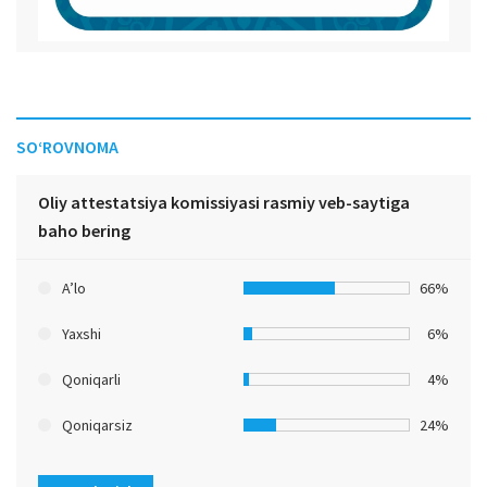
SO‘ROVNOMA
Oliy attestatsiya komissiyasi rasmiy veb-saytiga
baho bering
A’lo
66%
Yaxshi
6%
Qoniqarli
4%
Qoniqarsiz
24%