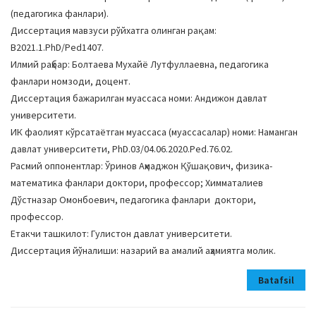
(педагогика фанлари).
Диссертация мавзуси рўйхатга олинган рақам:
В2021.1.PhD/Pеd1407.
Илмий раҳбар: Болтаева Мухайё Лутфуллаевна, педагогика
фанлари номзоди, доцент.
Диссертация бажарилган муассаса номи: Андижон давлат
университети.
ИК фаолият кўрсатаётган муассаса (муассасалар) номи: Наманган
давлат университети, PhD.03/04.06.2020.Ped.76.02.
Расмий оппонентлар: Ўринов Аҳмаджон Қўшақович, физика-
математика фанлари доктори, профессор; Химматалиев
Дўстназар Омонбоевич, педагогика фанлари доктори,
профессор.
Етакчи ташкилот: Гулистон давлат университети.
Диссертация йўналиши: назарий ва амалий аҳамиятга молик.
Batafsil