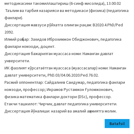
методикасини такомиллаштириш (6-синф мисолида), 13.00.02
Таълим ва тарбия назарияси ва методикаси (физика) (педагогика
фанлари).
Диссертация мавзуси рўйхатга олинган рақам: В2020.4.PhD/Ped
2092.
Илмий раҳбар: Захидов Иброхимжон Обиджонович, педагогика
фанлари номзоди, доцент.
Диссертация бажарилган муассаса номи: Наманган давлат
унверситети.
ИК фаолият кўрсатаётган муассаса (муассасалар) номи: Наманган
давлат университети, PhD.03/04.06.2020.Ped.76.02.
Расмий оппонентлар: Сайдалиев Саидумар, педагогика фанлари
номзоди, профессор; Икрамов Рустамжон Ғуломжонович,
физика-математика фанлари доктори (DSc), профессор.
Етакчи ташкилот: Чирчиқ давлат педагогика университети.
Диссертация йўналиши: назарий ва амалий аҳамиятга молик.
Batafsil