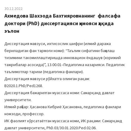
30.12.2022
Ахмедова Шахзода Бахтияровнанинг фалсафа
доктори (PhD) диссертацияси ҳимояси ҳақида
эълон
Диссертация мавзуси, ихтисослик шифри (илмий даража
бериладиган фан тармоғи номи): “Таълим сифатини баҳолаш
тизимини такомиллаштиришда инновацион ёндашув (хорижий
тажрибалар асосида)”, 13.00.01–Педагогика назарияси. Педагогик
таълимотлар тарихи (педагогика фанлари).
Диссертация мавзуси рўйхатга олинган рақам:
В2020.1.PhD/Ped1268.
Диссертация бажарилган муассаса номи: Самарқанд давлат
университети.
Илмий раҳбар: Ҳасанова Кибриё Ҳасановна, педагогика фанлари
номзоди, профессор.
ИК фаолият кўрсатаётган муассаса номи, ИК рақами: Самарқанд
давлат университети, PhD.03/30.01.2020.Ped.02.06.