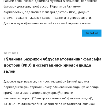
Расмий оппонентлар: Ҳакимова Муҳаббат Файзиевна, педагогика
фанлари доктори, профессор; Ибрагимов Аъламжон
Амриллоевич, педагогика фанлари доктори (DSс), доцент.
Етакчи ташкилот: Жиззах давлат педагогика университети.
Диссертация йўналиши: назарий ва амалий аҳамиятга молик.
Batafsil
30.12.2022
Тўланова Бахрихон Абдусаматовнанинг фалсафа
доктори (PhD) диссертацияси ҳимояси ҳақида
эълон
Диссертация мавзуси, ихтисослик шифри (илмий даража
бериладиган фан тармоғи номи): “Инновацион ёндашув асосида
яримўтказгичларга доир мавзуларни ўқитишни
такомиллаштириш (“Электр ва магнетизм” фани мисолида)”,
13.00.02 Таълим ва тарбия назарияси ва методикаси (физика)