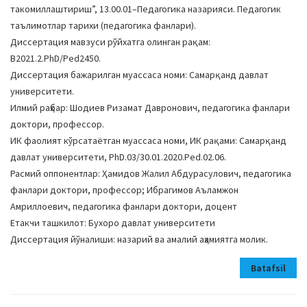
такомиллаштириш”, 13.00.01–Педагогика назарияси. Педагогик
таълимотлар тарихи (педагогика фанлари).
Диссертация мавзуси рўйхатга олинган рақам:
В2021.2.PhD/Ped2450.
Диссертация бажарилган муассаса номи: Самарқанд давлат
университети.
Илмий раҳбар: Шодиев Ризамат Давронович, педагогика фанлари
доктори, профессор.
ИК фаолият кўрсатаётган муассаса номи, ИК рақами: Самарқанд
давлат университети, PhD.03/30.01.2020.Ped.02.06.
Расмий оппонентлар: Ҳамидов Жалил Абдурасулович, педагогика
фанлари доктори, профессор; Ибрагимов Аъламжон
Амриллоевич, педагогика фанлари доктори, доцент
Етакчи ташкилот: Бухоро давлат университети
Диссертация йўналиши: назарий ва амалий аҳамиятга молик.
Batafsil