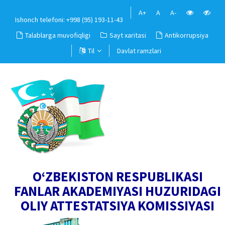
A+
A
A-
Ishonch telefoni: +998 (95) 193-11-43
Talablarga muvofiqligi
Sayt xaritasi
Antikorrupsiya
Til
Davlat ramzlari
O‘ZBEKISTON RESPUBLIKASI
FANLAR AKADEMIYASI HUZURIDAGI
OLIY ATTESTATSIYA KOMISSIYASI