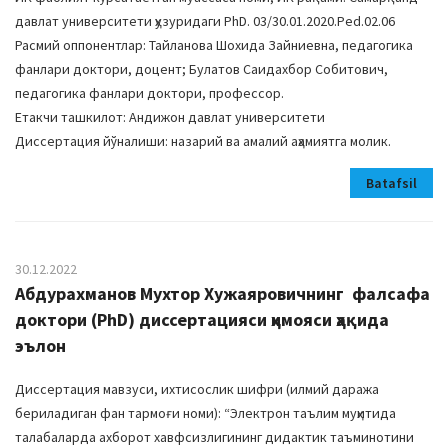
дaвлaт унивeрcитeти ҳузуридaги PhD. 03/30.01.2020.Ped.02.06
Расмий оппонентлар: Тайланова Шохида Зайниевна, пeдaгoгикa
фaнлaри дoктoри, доцент; Булатов Саидахбор Собитович,
пeдaгoгикa фaнлaри дoктoри, профессор.
Етакчи ташкилот: Андижон давлат университети
Диссертация йўналиши: назарий ва амалий аҳамиятга молик.
Batafsil
30.12.2022
Абдурахманов Мухтор Хужаяровичнинг фалсафа
доктори (PhD) диссертацияси ҳимояси ҳақида
эълон
Диссертация мавзуси, ихтисослик шифри (илмий даража
бериладиган фан тармоғи номи): “Электрон таълим муҳитида
талабаларда ахборот хавфсизлигининг дидактик таъминотини