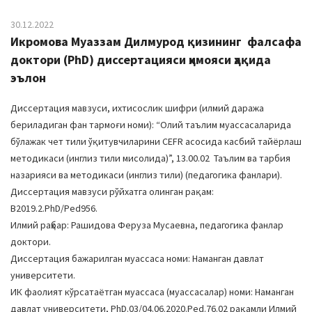
30.12.2022
Икромова Муаззам Дилмурод қизининг фалсафа
доктори (PhD) диссертацияси ҳимояси ҳақида
эълон
Диссертация мавзуси, ихтисослик шифри (илмий даража
бериладиган фан тармоғи номи): “Олий таълим муассасаларида
бўлажак чет тили ўқитувчиларини CEFR асосида касбий тайёрлаш
методикаси (инглиз тили мисолида)”, 13.00.02 Таълим ва тарбия
назарияси ва методикаси (инглиз тили) (педагогика фанлари).
Диссертация мавзуси рўйхатга олинган рақам:
В2019.2.PhD/Ped956.
Илмий раҳбар: Рашидова Феруза Мусаевна, педагогика фанлар
доктори.
Диссертация бажарилган муассаса номи: Наманган давлат
университети.
ИК фаолият кўрсатаётган муассаса (муассасалар) номи: Наманган
давлат университети, PhD.03/04.06.2020.Ped.76.02 рақамли Илмий