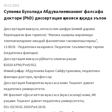
30.12.2022
Супиева Бухолида Абдувалиевнанинг фалсафа
доктори (PhD) диссертация ҳимояси ҳақида эълон
Диссертация мавзуси, ихтисослик шифри (илмий даража
бериладиган фан тармоғи): “Малака ошириш жараёнида
тингловчиларнинг ижодий фаолиятини такомиллаштириш”,
13.00.01 - Педагогика назарияси. Педагогик таълимотлар тарихи
(педагогика фанлари).
Диссертация мавзуси рўйхатга олинган рақам:
В2020.4.PhD/Ped1922.
Илмий раҳбар: Абдуллаева Барно Сайфутдиновна, педагогика
фанлари доктори, профессор.
Диссертация бажарилган муассаса номи: Тошкент давлат
педагогика университети.
ИК фаолият кўрсатаётган муассаса (муассасалар) номи, ИК
рақами: Тошкент давлат педагогика университети,
DSс.03/30.01.2020.Ped.26.01.