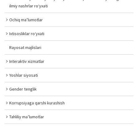
ilmiy nashrlar ro‘yxati
Ochiq ma’lumotlar
Ixtisosliklar ro‘yxati
Rayosat majlislari
Interaktiv xizmatlar
Yoshlar siyosati
Gender tenglik
Korrupsiyaga qarshi kurashish
Tahliliy ma’lumotlar