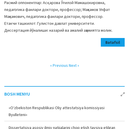
Расмий оппонентлар: Асқарова Ўғилой Мамашокировна,
педагогика фанлари доктори, профессор; Маҳкамов Улфат
Маҳкамович, педагогика фанлари доктори, профессор.
Етакчи ташкилот: Гулистон давлат университети.
Диссертация йўналиши: назарий ва амалий аҳамиятга молик.
Batafsil
« Previous
Next »
BOSH MENYU
«O‘zbekiston Respublikasi Oliy attestatsiya komissiyasi
Byulleteni»
Dissertatsiya asosiy ilmiy natijalarini chop etish tavsiya etilgan