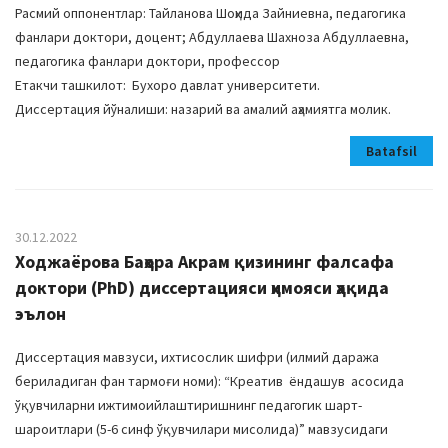
Расмий оппонентлар: Тайланова Шоҳида Зайниевна, педагогика
фанлари доктори, доцент; Абдуллаева Шахноза Абдуллаевна,
педагогика фанлари доктори, профессор
Етакчи ташкилот: Бухоро давлат университети.
Диссертация йўналиши: назарий ва амалий аҳамиятга молик.
Batafsil
30.12.2022
Ходжаёрова Баҳора Акрам қизининг фалсафа
доктори (PhD) диссертацияси ҳимояси ҳақида
эълон
Диссертация мавзуси, ихтисослик шифри (илмий даража
бериладиган фан тармоғи номи): “Креатив ёндашув асосида
ўқувчиларни ижтимоийлаштиришнинг педагогик шарт-
шароитлари (5-6 синф ўқувчилари мисолида)” мавзусидаги