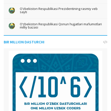
O‘zbekiston Respublikasi Prezidentining rasmiy veb
sayti
O‘zbekiston Respublikasi Qonun hujjatlari ma’lumotlari
milliy bazasi
BIR MILLION DASTURCHI