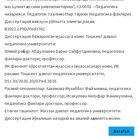
a
масъулият ҳиссини ривожлантириш”, 13.00.01 – Педагогика
t
назарияси. Педагогик таълимотлар тарихи (педагогика фанлари).
i
Диссертация мавзуси рўйхатга олинган рақам:
o
В2022.2.PhD/Ped3762.
n
Диссертация бажарилган муассаса номи: Тошкент давлат
педагогика университети.
Илмий раҳбар: Абдуллаева Барно Сайфутдиновна, педaгoгикa
фaнлaри доктори, профессор.
ИК фаолият кўрсатаётган муассаса (муассасалар) номи, ИК
рақами: Тошкент давлат педагогика университети,
DSс.03/30.01.2020.Ped.26.01.
Расмий оппонентлар: Хакимова Мухаббат Файзиевна, педaгoгикa
фaнлaри доктори, профессор; Исакулова Нилуфар Жаникуловна,
педагогика фанлари доктори, профессор.
Етакчи ташкилот: Жиззах давлат педагогика университети.
Диссертация йўналиши: назарий ва амалий аҳамиятга молик.
Batafsil