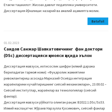
Етакчи ташкилот: Жиззах давлат педагогика университети.
Диссертация йўналиши: назарий ва амалий аҳамиятга молик.
Batafsil
01.02.2023
Саидов Санжар Шавкатовичнинг фан доктори
(DSc) диссертацияси ҳимояси ҳақида эълон
Диссертация мавзуси, ихтисослик шифри (илмий даража
бериладиган тармоғи номи): «Фуқаролик жамиятини
ривожлантириш асосида Марказий Осиёда интеграция
жараёнларини кучайтиришнинг сиёсий механизмлари», 23.00.02 –
Сиёсий институтлар, жараёнлар ва технологиялар (сиёсий
фанлар).
Диссертация мавзуси рўйхатга олинган рақам: В2022.1.DSc/Ss53.
Илмий маслаҳатчи: Жўраев Нарзулла Қосимович, сиёсий фанлар