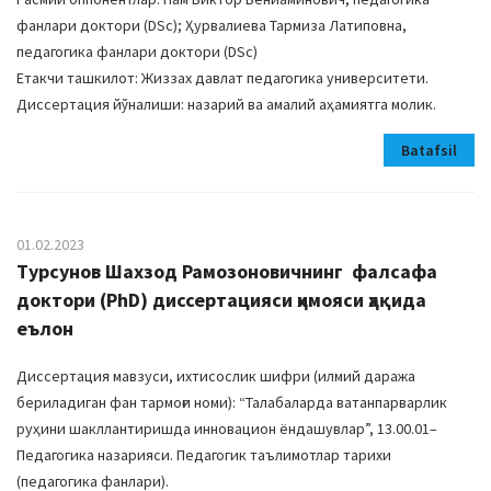
фанлари доктори (DSc); Ҳурвалиева Тармиза Латиповна,
педагогика фанлари доктори (DSc)
Етакчи ташкилот: Жиззах давлат педагогика университети.
Диссертация йўналиши: назарий ва амалий аҳамиятга молик.
Batafsil
01.02.2023
Турсунов Шахзод Рамозоновичнинг фалсафа
доктори (PhD) диссертацияси ҳимояси ҳақида
еълон
Диссертация мавзуси, ихтисослик шифри (илмий даража
бериладиган фан тармоғи номи): “Талабаларда ватанпарварлик
руҳини шакллантиришда инновацион ёндашувлар”, 13.00.01–
Педагогика назарияси. Педагогик таълимотлар тарихи
(педагогика фанлари).