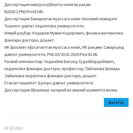
Диссертация мавзуси рўйхатга олинган рақам:
В2020.2.PhD/Ped1546.
Диссертация бажарилган муассаса номи: Низомий номидаги
Тошкент давлат педагогика университети.
Илмий раҳбар: Кодиров Мумин Кодирович, физика-математика
фанлари доктори, доцент.
ИК фаолият кўрсатаётган муассаса номи, ИК рақами: Самарқанд
давлат университети, PhD.03/30.01.2020.Ped.02.06.
Расмий оппонентлар: Ходжайев Бекзод Худойбердийевич,
педагогика фанлари доктори, профессор; Тайланова Шохида
Зайниевна педагогика фанлари доктори, доцент.
Етакчи ташкилот: Бухоро давлат университети
Диссертация йўналиши: назарий ва амалий аҳамиятга молик.
Batafsil
01.02.2023