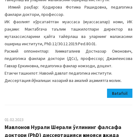
Илмий раҳбар: Қодирова Фотима Рашидовна, педагогика
фанлари доктори, профессор.
ИК фаолият кўрсатаётган муассаса (муассасалар) номи, ИК
рақами: Мактабгача таълим ташкилотлари директор ва
мутахассисларини қайта тайёрлаш ва уларнинг малакасини
ошириш институти, PhD.12/30.12.2019.Ped.80.01.
Расмий оппонентлар: Химматалиев Достназар Омонович,
педагогика фанлари доктори (ДСc), профессор; Джанпеисова
Гавхар Еркиновна, педагогика фанлар номзоди, доцент.
Етакчи ташкилот: Навоий давлат педагогика институти.
Диссертация йўналиши: назарий ва амалий аҳамиятга молик.
Batafsil
01.02.2023
Мавлонов Нурали Шерали ўғлининг фалсафа
доктори (PhD) диссертацияси ҳимояси ҳақида