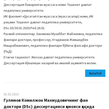
Диссертация бажарилган муассаса номи: Тошкент давлат
педагогика университети.
ИК фаолият кўрсатаётган муассаса (муассасалар) номи, ИК
рақами: Тошкент давлат педагогика университети,
DSc.03/30.01.2020.Ped.26.01.
Расмий оппонентлар: Хакимова Мухаббат Файзиевна, педагогика
фанлари доктори, профессор; Aтаджанов Жамшидбек
Машрабжанович, педагогика фанлари бўйича фалсафа доктори
(ПҳД).
Етакчи ташкилот: Жиззах давлат педагогика университети.
Диссертация йўналиши: назарий ва амалий аҳамиятга молик.
Batafsil
01.02.2023
Гулямов Комилжон Махмудовичнинг фан
доктори (DSc) диссертацияси ҳимояси ҳақида