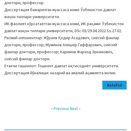
доктори, профессор.
Диссертация бажарилган муассаса номи: Ўзбекистон давлат
жаҳон тиллари университети.
ИК фаолият кўрсатаётган муассаса номи, ИК рақами: Ўзбекистон
давлат жаҳон тиллари университети, DSc.03/29.04.2022.Ss.27.02.
Расмий оппонентлар: Жўраев Қодир Асадович, сиёсий фанлар
доктори, профессор; Муминов Алишер Гаффарович, сиёсий
фанлар доктори, профессор; Каримов Фарход Эркинович,
сиёсий фанлар доктори.
Етакчи ташкилот: Тошкент давлат иқтисодиёт университети.
Диссертация йўналиши: назарий ва амалий аҳамиятга молик.
Batafsil
« Previous
Next »