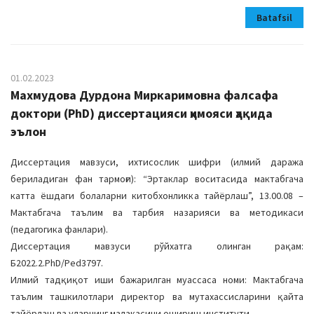
Batafsil
01.02.2023
Махмудова Дурдона Миркаримовна фалсафа
доктори (PhD) диссертацияси ҳимояси ҳақида
эълон
Диссертация мавзуси, ихтисослик шифри (илмий даража
бериладиган фан тармоғи): “Эртаклар воситасида мактабгача
катта ёшдаги болаларни китобхонликка тайёрлаш”, 13.00.08 –
Мактабгача таълим ва тарбия назарияси ва методикаси
(педагогика фанлари).
Диссертация мавзуси рўйхатга олинган рақам:
Б2022.2.PhD/Ped3797.
Илмий тадқиқот иши бажарилган муассаса номи: Мактабгача
таълим ташкилотлари директор ва мутахассисларини қайта
тайёрлаш ва уларнинг малакасини ошириш институти.