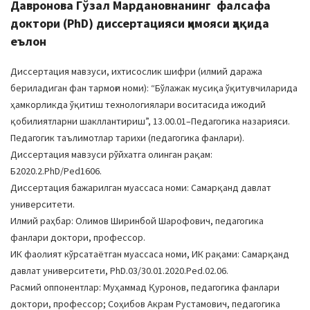
Давронова Гўзал Мардановнанинг фалсафа
доктори (PhD) диссертацияси ҳимояси ҳақида
еълон
Диссертация мавзуси, ихтисослик шифри (илмий даража
бериладиган фан тармоғи номи): “Бўлажак мусиқа ўқитувчиларида
ҳамкорликда ўқитиш технологиялари воситасида ижодий
қобилиятларни шакллантириш”, 13.00.01–Педагогика назарияси.
Педагогик таълимотлар тарихи (педагогика фанлари).
Диссертация мавзуси рўйхатга олинган рақам:
Б2020.2.PhD/Ped1606.
Диссертация бажарилган муассаса номи: Самарқанд давлат
университети.
Илмий раҳбар: Олимов Ширинбой Шарофович, педагогика
фанлари доктори, профессор.
ИК фаолият кўрсатаётган муассаса номи, ИК рақами: Самарқанд
давлат университети, PhD.03/30.01.2020.Ped.02.06.
Расмий оппонентлар: Муҳаммад Қуронов, педагогика фанлари
доктори, профессор; Соҳибов Aкрам Рустамович, педагогика