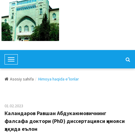
T
o
g
Asosiy sahifa
Himoya haqida e’lonlar
g
l
e
N
01.02.2023
a
Каландаров Равшан Aбдукаюмовичнинг
v
фалсафа доктори (PhD) диссертацияси ҳимояси
i
ҳақида еълон
g