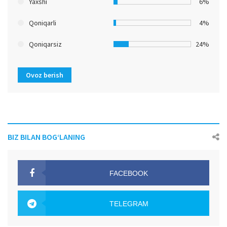
Yaxshi
6%
Qoniqarli
4%
Qoniqarsiz
24%
Ovoz berish
BIZ BILAN BOG‘LANING
FACEBOOK
OAK.UZ
TELEGRAM
OAK.UZ