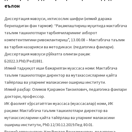
еълон
Диссертация мавзуси, ихтисослик шифри (илмий даража
бериладиган фан тармоғи): “Рақамлаштириш муҳитида мактабгача
таълим ташкилотлари тарбиячиларининг ахборот
компетентлигини ривожлантириш”, 13.00.08 – Мактабгача таълим
ва тарбия назарияси ва методикаси. (педагогика фанлари).
Диссертация мавзуси рўйхатга олинган рақам:
Б2022.3.PhD/Ped1881.
Илмий тадқиқот иши бажарилган муассаса номи: Мактабгача
таълим ташкилотлари директор ва мутахассисларини қайта
тайёрлаш ва уларнинг малакасини ошириш институти.
Илмий раҳбар: Олимов Қахрамон Танзилович, педагогика фанлари
доктори, профессор.
ИК фаолият кўрсатаётган муассаса (муассасалар) номи, ИК
рақами: Мактабгача таълим ташкилотлари директор ва
мутахассисларини қайта тайёрлаш ва уларнинг малакасини
ошириш институти, PhD.12/30.12.2019.Пед 80.01.
Расмий оппонентлар: Нам Виктор Вениаминович, педагогика