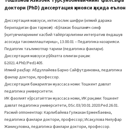
доктори (PhD) диссертация ҳимояси ҳақида еълон
Диссертация мавзуси, ихтисослик шифри (илмий даража
бериладиган фан тармоғи): «Бўлажак бошланғич синф
ўқитувчиларининг касбий тайёргарлигини интегратив ёндашув
асосида такомиллаштириш», 13.00.01 – Педагогика назарияси.
Педагогик таълимотлар тарихи (педагогика фанлари).
Диссертация мавзуси рўйхатга олинган рақам:
Б2021.4.PhD/Ped1405.
Илмий раҳбар: Aбдуллайева Барно Сайфутдиновна, педагогика
фанлар доктори, профессор.
Диссертация бажарилган муассаса номи: Тошкент давлат
педагогика университети.
ИК фаолият кўрсатаётган муассаса номи, ИК рақами: Тошкент
давлат педагогика университети, DSc.03/30.01.2020.Ped.26.01.
Расмий оппонентлар: Карлибайева Гулжахан Ермекбаевна,
педагогика фанлари доктори, профессор; Исақулова Нилуфар
Жаниқуловна, педагогика фанлари доктори, профессор.