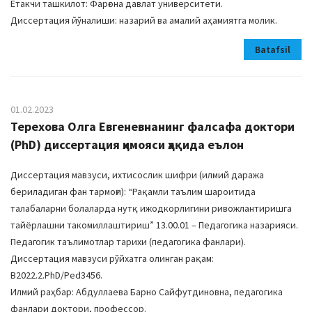
Етакчи ташкилот: Фарғона давлат университети.
Диссертация йўналиши: назарий ва амалий аҳамиятга молик.
Batafsil
01.02.2023
Терехова Олга Евгеневнанинг фалсафа доктори
(PhD) диссертация ҳимояси ҳақида еълон
Диссертация мавзуси, ихтисослик шифри (илмий даража
бериладиган фан тармоғи): “Рақамли таълим шароитида
талабаларни болаларда нутқ ижодкорлигини ривожлантиришга
тайёрлашни такомиллаштириш” 13.00.01 – Педагогика назарияси.
Педагогик таълимотлар тарихи (педагогика фанлари).
Диссертация мавзуси рўйхатга олинган рақам:
В2022.2.PhD/Ped3456.
Илмий раҳбар: Aбдуллаева Барно Сайфутдиновна, педагогика
фанлари доктори, профессор.