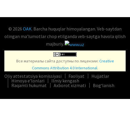
© 2026
OAK
. Barcha huquqlar himoyalangan. Veb-saytdan
olingan maʼlumotlar chop etilganda veb-saytga havola qilish
majburiy.
Все материалы сайта доступны по лицензии:
Creative
Commons Attribution 4.0 International
.
Oliy attestatsiya komissiyasi
Faoliyat
Hujjatlar
Himoya e’lonlari
Ilmiy kengash
Raqamli hukumat
Axborot xizmati
Bog‘lanish