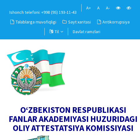
A+
A
A-
Ishonch telefoni: +998 (95) 193-11-43
Talablarga muvofiqligi
Sayt xaritasi
Antikorrupsiya
Til
Davlat ramzlari
O‘ZBEKISTON RESPUBLIKASI
FANLAR AKADEMIYASI HUZURIDAGI
OLIY ATTESTATSIYA KOMISSIYASI