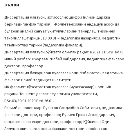
эълон
Диссертация мавзуси, ихтисослик шифри (илмий даража
бериладиган фан тармоғи): «Компетенсиявий ёндашув асосида
бўлажак амалий санъат ўқитувчиларини тайёрлаш тизимини
такомиллаштириш», 13.00.01 - Педагогика назарияси. Педагогик
таълимотлар тарихи (педагогика фанлари).
Диссертация мавзуси рўйхатга олинган рақам: B2021.1.DSc/Ped75.
Илмий раҳбар: Джураев Рисбай Хайдарович, педагогика фанлари
доктори, профессор.
Диссертация бажарилган муассаса номи: Ўзбекистон педагогика
фанлари илмий тадқиқот институти.
ИК фаолият кўрсатаётган муассаса (муассасалар) номи, ИК
рақами: Тошкент давлат педагогика университети,
DSc.03/30.01.2020.Ped.26.01.
Расмий оппонентлар: Булатов Саидахбор Собитович, педагогика
фанлари доктори, профессор; Рузиев Еркин Искандарович,
педагогика фанлари доктори, профессор; Қўйсинов Одил
Aлмуротович, педагогика фанлари доктори, профессор.