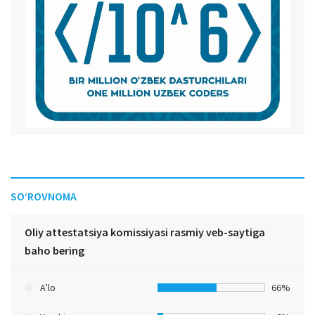
SO‘ROVNOMA
Oliy attestatsiya komissiyasi rasmiy veb-saytiga
baho bering
A’lo
66%