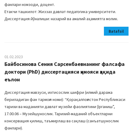
фанлари номзоди, доцент.
Етакчи ташкилот: Жиззах давлат педагогика университети.
Диссертация йўналиши: назарий ва амалий аҳамиятга молик.
Batafsil
01.02.2023
Байбосинова Сения Сарсенбаевнанинг фалсафа
доктори (PhD) диссертацияси ҳимояси ҳақида
еълон
Диссертация мавзуси, ихтисослик шифри (илмий даража
бериладиган фан тармоғи номи): “Қорақалпоғистон Республикаси
тарихи ва маданияти давлат музейи фаолиятини ўрганиш”,
17.00.06 – Музейшунослик. Тарихий-маданий объектларни
консервация қилиш, таъмирлаш ва сақлаш (санъатшунослик
фанлари).