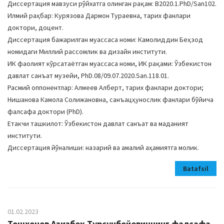
Диссертация мавзуси рўйхатга олинган рақам: В2020.1.PhD/San102.
Илмий раҳбар: Курязова Дармон Тураевна, тарих фанлари
доктори, доцент.
Диссертация бажарилган муассаса номи: Камолиддин Беҳзод
номидаги Миллий рассомлик ва дизайн институти.
ИК фаолият кўрсатаётган муассаса номи, ИК рақами: Ўзбекистон
давлат санъат музейи, PhD.08/09.07.2020.San.118.01.
Расмий оппонентлар: Aлмеев Aлберт, тарих фанлари доктори;
Нишанова Камола Солижановна, санъацҳунослик фанлари бўйича
фалсафа доктори (PhD).
Етакчи ташкилот: Ўзбекистон давлат санъат ва маданият
институти.
Диссертация йўналиши: назарий ва амалий аҳамиятга молик.
Batafsil
01.02.2023
Тошхонов Aзизбек Турсунбойевичнинг фалсафа