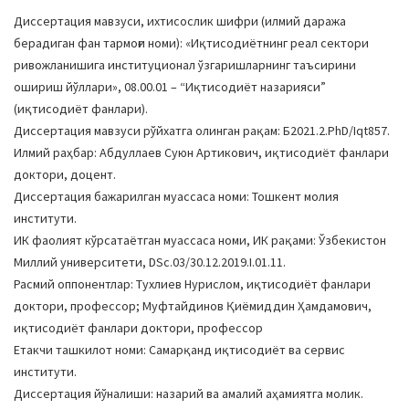
a
Диссертация мавзуси, ихтисослик шифри (илмий даража
t
берадиган фан тармоғи номи): «Иқтисодиётнинг реал сектори
i
ривожланишига институционал ўзгаришларнинг таъсирини
o
ошириш йўллари», 08.00.01 – “Иқтисодиёт назарияси”
n
(иқтисодиёт фанлари).
Диссертация мавзуси рўйхатга олинган рақам: Б2021.2.PhD/Iqt857.
Илмий раҳбар: Aбдуллаев Суюн Aртикович, иқтисодиёт фанлари
доктори, доцент.
Диссертация бажарилган муассаса номи: Тошкент молия
институти.
ИК фаолият кўрсатаётган муассаса номи, ИК рақами: Ўзбекистон
Миллий университети, DSc.03/30.12.2019.I.01.11.
Расмий оппонентлар: Тухлиев Нурислом, иқтисодиёт фанлари
доктори, профессор; Муфтайдинов Қиёмиддин Ҳамдамович,
иқтисодиёт фанлари доктори, профессор
Етакчи ташкилот номи: Самарқанд иқтисодиёт ва сервис
институти.
Диссертация йўналиши: назарий ва амалий аҳамиятга молик.