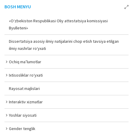
BOSH MENYU
«O‘zbekiston Respublikasi Oliy attestatsiya komissiyasi
Byulleteni»
Dissertatsiya asosiy ilmiy natijalarini chop etish tavsiya etilgan
ilmiy nashrlar ro‘yxati
Ochiq ma’lumotlar
Ixtisosliklar ro‘yxati
Rayosat majlislari
Interaktiv xizmatlar
Yoshlar siyosati
Gender tenglik