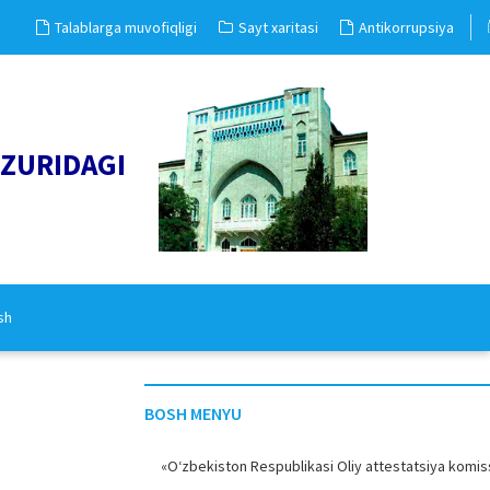
Talablarga muvofiqligi
Sayt xaritasi
Antikorrupsiya
UZURIDAGI
sh
BOSH MENYU
«O‘zbekiston Respublikasi Oliy attestatsiya komiss