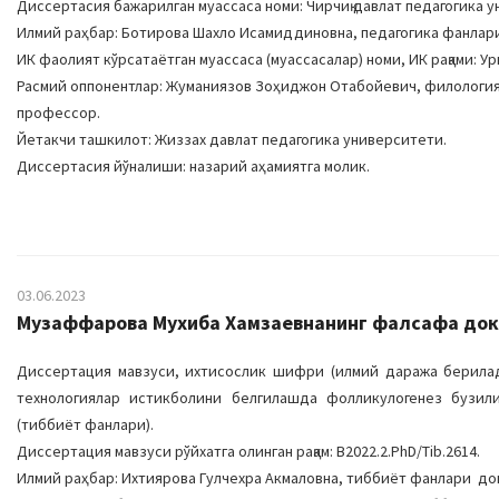
Диссертасия бажарилган муассаса номи: Чирчиқ давлат педагогика 
Илмий раҳбар: Ботирова Шахло Исамиддиновна, педагогика фанла
ИК фаолият кўрсатаётган муассаса (муассасалар) номи, ИК рақами: Ур
Расмий оппонентлар: Жуманиязов Зоҳиджон Отабойевич, филология
профессор.
Йетакчи ташкилот: Жиззах давлат педагогика университети.
Диссертасия йўналиши: назарий аҳамиятга молик.
03.06.2023
Музаффарова Мухиба Хамзаевнанинг фалсафа докт
Диссертация мавзуси, ихтисослик шифри (илмий даража берилад
технологиялар истикболини белгилашда фолликулогенез бузили
(тиббиёт фанлари).
Диссертация мавзуси рўйхатга олинган рақам: B2022.2.PhD/Tib.2614.
Илмий раҳбар: Ихтиярова Гулчехра Акмаловна, тиббиёт фанлари до