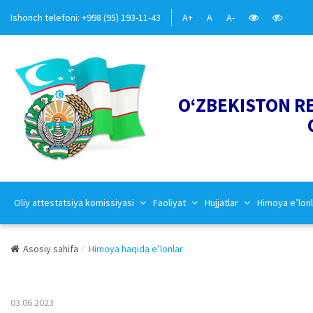
Ishonch telefoni: +998 (95) 193-11-43
A+
A
A-
O‘ZBEKISTON R
Oliy attestatsiya komissiyasi
Faoliyat
Hujjatlar
Himoya e’lonl
Asosiy sahifa
Himoya haqida e’lonlar
03.06.2023