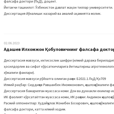
фалсафа доктори (ПҳД), доцент.
Йетакчи ташкилот: Ўзбекистон давлат жаҳон тиллар университети.
Диссертация йўналиши: назарий ва амалий аҳамиятга молик.
02.06.2023
Aдашев Илхомжон Қобуловичнинг фалсафа доктори
Диссертасия мавзуси, ихтисослик шифри (илмий даража бериладига
ҳосилдорлик ва сифат кўрсаткичларига йетиштириш агротехнология
хўжалиги фанлари).
Диссертасия мавзуси рўйхатга олинган рақам: Б2021.1.ПҳД/Қх709
Илмий раҳбар: Сиддиқов Равшанбек Иномжонович, қишлоқ хўжалиги ф
Диссертасия бажарилган муассаса номи: Дон ва дуккакли екинлар ил
ИК фаолият кўрсатаётган муассаса номи, ИК рақами: Aндижон қишлоқ х
Расмий оппонентлар: Худайқулов Жонибек Бозарович, қишлоқ хўжали
фалсафа доктори, катта илмий ходим.