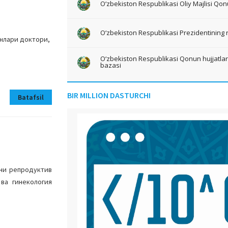
O‘zbekiston Respublikasi Oliy Majlisi Qon
O‘zbekiston Respublikasi Prezidentining 
нлари доктори,
O‘zbekiston Respublikasi Qonun hujjatlari 
bazasi
BIR MILLION DASTURCHI
Batafsil
чи репродуктив
ва гинекология