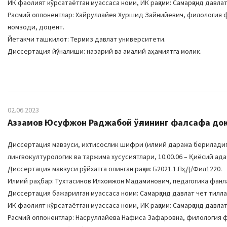
ИК фаолият кўрсатаётган муассаса номи, ИК рақами: Самарқанд давлат
Расмий оппонентлар: Хайруллайев Хуршид Зайнийевич, филология 
номзоди, доцент.
Йетакчи ташкилот: Термиз давлат университети.
Диссертация йўналиши: назарий ва амалий аҳамиятга молик.
02.06.2023
Aззамов Юсуфжон Раджабой ўғлининг фалсафа док
Диссертация мавзуси, ихтисослик шифри (илмий даража бериладига
лингвокултурологик ва таржима хусусиятлари, 10.00.06 – Қиёсий 
Диссертация мавзуси рўйхатга олинган рақам: Б2021.1.ПҳД/Фил1220.
Илмий раҳбар: Тухтасинов Илхомжон Мадаминович, педагогика фан
Диссертация бажарилган муассаса номи: Самарқанд давлат чет тилл
ИК фаолият кўрсатаётган муассаса номи, ИК рақами: Самарқанд давлат
Расмий оппонентлар: Насруллайева Нафиса Зафаровна, филология ф