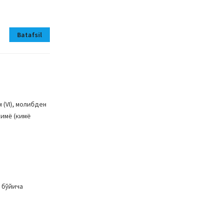
Batafsil
(VI), молибден
кимё (кимё
 бўйича