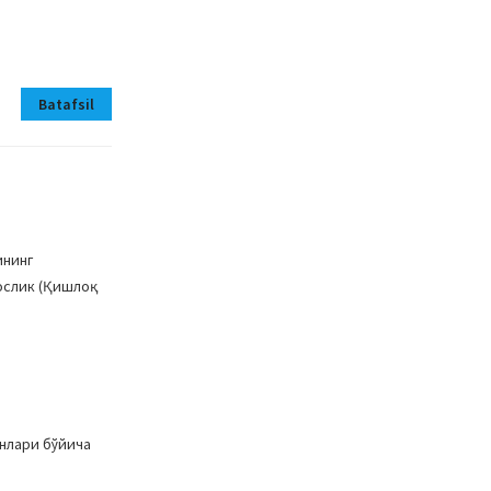
Batafsil
ининг
слик (Қишлоқ
анлари бўйича