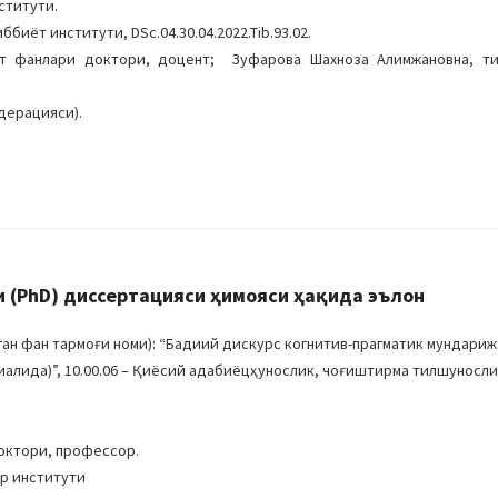
ститути.
биёт институти, DSc.04.30.04.2022.Tib.93.02.
иёт фанлари доктори, доцент; Зуфарова Шахноза Алимжановна, т
дерацияси).
 (PhD) диссертацияси ҳимояси ҳақида эълон
ан фан тармоғи номи): “Бадиий дискурс когнитив-прагматик мундари
иалида)”, 10.00.06 – Қиёсий адабиёцҳунослик, чоғиштирма тилшуносли
октори, профессор.
ар институти