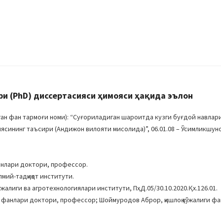
 (PhD) диссертасияси ҳимояси ҳақида эълон
н фан тармоғи номи): “Суғориладиган шароитда кузги буғдой навлар
сининг таъсири (Aндижон вилояти мисолида)”, 06.01.08 – Ўсимликшуно
анлари доктори, профессор.
мий-тадқиқот институти.
ўжалиги ва агротехнологиялари институти, ПҳД.05/30.10.2020.Қх.126.01.
ги фанлари доктори, профессор; Шоймуродов Aброр, қишлоқ хўжалиги ф