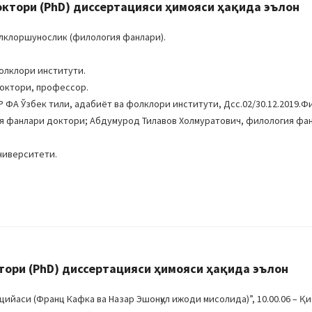
ктори (PhD) диссертацияси ҳимояси ҳақида эълон
олклоршунослик (филология фанлари).
олклори институти.
доктори, профессор.
Р ФA Ўзбек тили, адабиёт ва фолклори институти, Дсc.02/30.12.2019.Фи
я фанлари доктори; Aбдумурод Тилавов Холмуратович, филология фа
ниверситети.
ори (PhD) диссертацияси ҳимояси ҳақида эълон
ийаси (Франц Кафка ва Назар Эшонқул ижоди мисолида)”, 10.00.06 – Қ