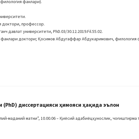
филология фанлари).
университети.
ри доктори, профессор.
нч давлат университети, PhD.03/30.12.2019.Fil.55.02.
ия фанлари доктори; Қосимов Абдугаффар Абдукаримович, филология
 (PhD) диссертацияси ҳимояси ҳақида эълон
лий-маданий матни”, 10.00.06 – Қиёсий адабиёцҳунослик, чоғиштирма