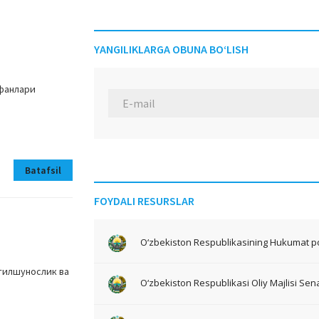
YANGILIKLARGA OBUNA BO‘LISH
 фанлари
Batafsil
FOYDALI RESURSLAR
O‘zbekiston Respublikasining Hukumat po
 тилшунослик ва
O‘zbekiston Respublikasi Oliy Majlisi Sena