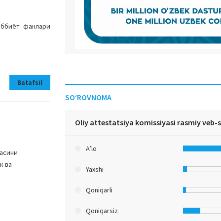
иббиёт фанлари
Batafsil
SO‘ROVNOMA
Oliy attestatsiya komissiyasi rasmiy veb-
A’lo
жасини
к ва
Yaxshi
Qoniqarli
Qoniqarsiz