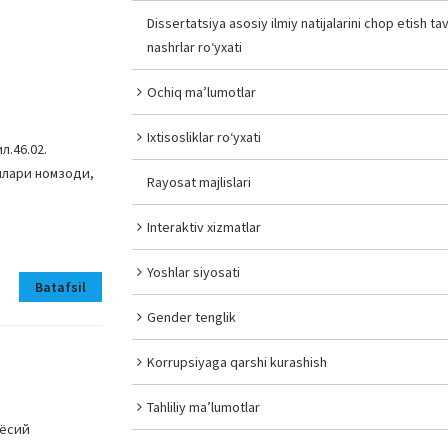
Dissertatsiya asosiy ilmiy natijalarini chop etish tav
nashrlar ro‘yxati
Ochiq ma’lumotlar
Ixtisosliklar ro‘yxati
л.46.02.
нлари номзоди,
Rayosat majlislari
Interaktiv xizmatlar
Yoshlar siyosati
Batafsil
Gender tenglik
Korrupsiyaga qarshi kurashish
Tahliliy ma’lumotlar
иёсий