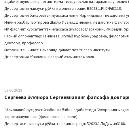
адабиётшунослик, чоғиштирма тилшунослик ва таржимашунослик (
Диссертация мавзуси рўйхатга олинган рақам: B2023.1.PhD/Fil3119.
Диссертация бажарилган муассаса номи: Чирчиқ давлат педагогика 
Илмий раҳбар: Ботирова Шахло Исамиддиновна, педагогика фанла
ИК фаолият кўрсатаётган муассаса (муассасалар) номи, ИК рақами: Урга
Расмий оппонентлар: Гайлиева Огулай Курбонмурадовна, филолог
доктори, профессор.
Йетакчи ташкилот: Самарқанд давлат чет тиллар инситути.
Диссертация ё'налиши: назарий аҳамиятга молик.
03.06.2023
Сергеева Элянора Сергеевнанинг фалсафа доктори
“Замонавий рус, русийзабон ва ўзбек адабиётида Бухоронинг маҳал
таржимашунослик (филология фанлари).
Диссертасия мавзуси рўйхатга олинган рақам: Б2023.1.ПҳД/Фил3188.