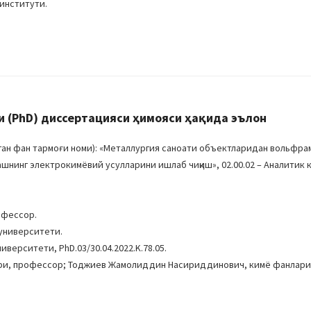
 институти.
 (PhD) диссертацияси ҳимояси ҳақида эълон
н фан тармоғи номи): «Металлургия саноати объектларидан вольфрам 
шнинг электрокимёвий усулларини ишлаб чиқиш», 02.00.02 – Аналитик 
офессор.
 университети.
иверситети, PhD.03/30.04.2022.K.78.05.
ори, профессор; Тоджиев Жамолиддин Насириддинович, кимё фанлари