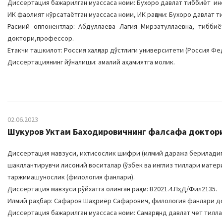
Диссертация бажарилган муассаса номи: Бухоро давлат тиббиёт ин
ИК фаолият кўрсатаётган муассаса номи, ИК рақами: Бухоро давлат тиб
Расмий оппонентлар: Абдуллаева Лагия Мирзатуллаевна, тибб
доктори,профессор.
Етакчи ташкилот: Россия халқлар дўстлиги университети (Россия Фе
Диссертациянинг йўналиши: амалий аҳамиятга молик.
02.06.2023
Шукуров Уктам Баходировичнинг фалсафа доктори
Диссертация мавзуси, ихтисослик шифри (илмий даража бериладиг
шакллантирувчи лисоний воситалар (ўзбек ва инглиз тиллари матер
таржимашунослик (филология фанлари).
Диссертация мавзуси рўйхатга олинган рақам: В2021.4.ПҳД/Фил2135.
Илмий раҳбар: Сафаров Шаҳриёр Сафарович, филология фанлари д
Диссертация бажарилган муассаса номи: Самарқанд давлат чет тилл