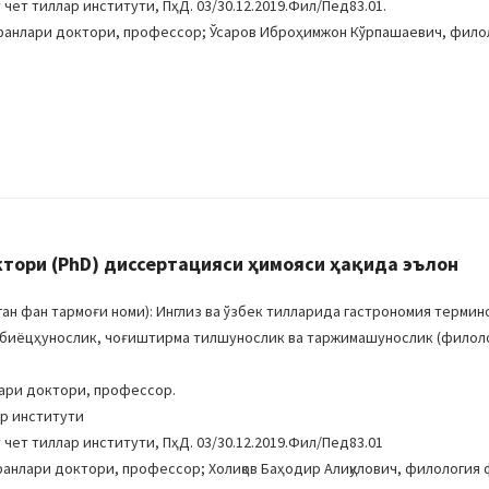
 чет тиллар институти, ПҳД. 03/30.12.2019.Фил/Пед83.01.
фанлари доктори, профессор; Ўсаров Иброҳимжон Кўрпашаевич, фило
тори (PhD) диссертацияси ҳимояси ҳақида эълон
н фан тармоғи номи): Инглиз ва ўзбек тилларида гастрономия термин
адабиёцҳунослик, чоғиштирма тилшунослик ва таржимашунослик (филол
лари доктори, профессор.
ар институти
 чет тиллар институти, ПҳД. 03/30.12.2019.Фил/Пед83.01
анлари доктори, профессор; Холиқов Баҳодир Aлиқулович, филология 