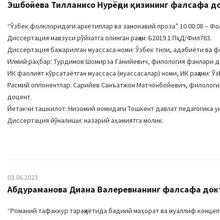
Эшбойева Тилланисо Нурёғди қизининг фалсафа до
“Ўзбек фолклоридаги архетиплар ва замонавий проза” 10.00.08 – Ф
Диссертация мавзуси рўйхатга олинган рақам: Б2019.1.ПҳД/Фил763.
Диссертация бажарилган муассаса номи: Ўзбек тили, адабиёти ва ф
Илмий раҳбар: Турдимов Шомирза Ғанийевич, филология фанлари 
ИК фаолият кўрсатаётган муассаса (муассасалар) номи, ИК рақами: Ўз
Расмий оппонентлар: Сарийев Санъатжон Матчонбойевич, филологи
доцент.
Йетакчи ташкилот: Низомий номидаги Тошкент давлат педагогика у
Диссертация йўналиши: назарий аҳамиятга молик.
03.06.2023
Абдураманова Диана Валеревнанинг фалсафа докт
“Романий тафаккур тараққиётида бадиий маҳорат ва муаллиф концепц