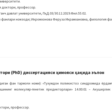
университети.
ри доктори, профессор.
ганч давлат университети, ПҳД.03/30.12.2019.Фил.55.02.
 фанлари номзоди; Икромхонова Феруза Икрамхановна, филология фа
ори (PhD) диссертацияси ҳимояси ҳақида эълон
иган фан тармоғи номи): «Тухумдон поликистоз синдромида ёрдам
шининг молекуляр-генетик предикторлари» 14.00.01 – Акушерлик 
ктори, профессор.