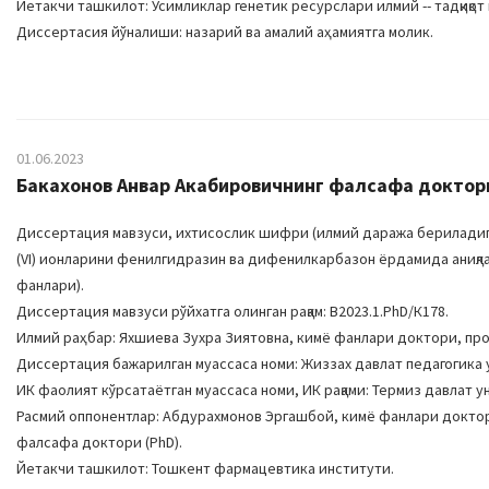
Йетакчи ташкилот: Ўсимликлар генетик ресурслари илмий -- тадқиқот
Диссертасия йўналиши: назарий ва амалий аҳамиятга молик.
01.06.2023
Бакахонов Анвар Акабировичнинг фалсафа доктори
Диссертация мавзуси, ихтисослик шифри (илмий даража бериладига
(VI) ионларини фенилгидразин ва дифенилкарбазон ёрдамида аниқла
фанлари).
Диссертация мавзуси рўйхатга олинган рақам: B2023.1.PhD/К178.
Илмий раҳбар: Яхшиева Зухра Зиятовна, кимё фанлари доктори, пр
Диссертация бажарилган муассаса номи: Жиззах давлат педагогика
ИК фаолият кўрсатаётган муассаса номи, ИК рақами: Термиз давлат ун
Расмий оппонентлар: Абдурахмонов Эргашбой, кимё фанлари докт
фалсафа доктори (PhD).
Йетакчи ташкилот: Тошкент фармацевтика институти.