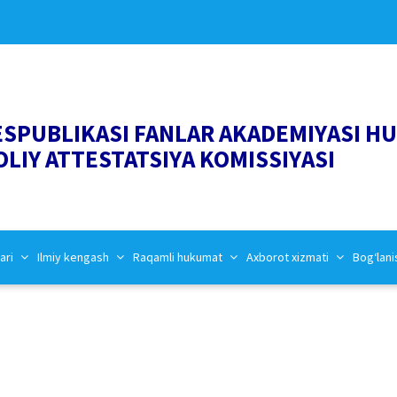
ESPUBLIKASI FANLAR AKADEMIYASI H
OLIY ATTESTATSIYA KOMISSIYASI
ari
Ilmiy kengash
Raqamli hukumat
Axborot xizmati
Bog‘lani