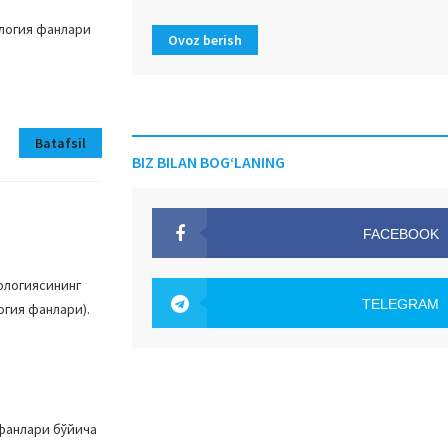
логия фанлари
Ovoz berish
Batafsil
BIZ BILAN BOG‘LANING
FACEBOOK
OAK.UZ
ологиясининг
TELEGRAM
огия фанлари).
OAK.UZ
фанлари бўйича