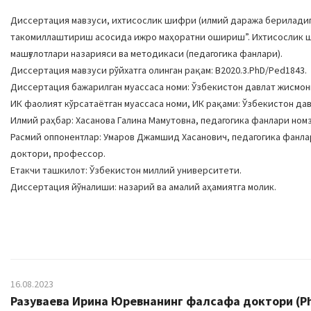
Диссертация мавзуси, ихтисослик шифри (илмий даража бериладига
такомиллаштириш асосида ижро маҳоратни ошириш”. Ихтисослик шиф
машғулотлари назарияси ва методикаси (педагогика фанлари).
Диссертация мавзуси рўйхатга олинган рақам: В2020.3.PhD/Ped1843.
Диссертация бажарилган муассаса номи: Ўзбекистон давлат жисмон
ИК фаолият кўрсатаётган муассаса номи, ИК рақами: Ўзбекистон дав
Илмий раҳбар: Хасанова Галина Мамутовна, педагогика фанлари ном
Расмий оппонентлар: Умаров Джамшид Хасанович, педагогика фанла
доктори, профессор.
Етакчи ташкилот: Ўзбекистон миллий университети.
Диссертация йўналиши: назарий ва амалий аҳамиятга молик.
16.08.2023
Разуваева Ирина Юревнанинг фалсафа доктори (Ph