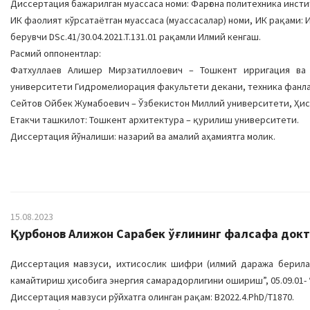
Диссертация бажарилган муассаса номи: Фарғона политехника инсти
ИК фаолият кўрсатаётган муассаса (муассасалар) номи, ИК рақами
берувчи DSc.41/30.04.2021.T.131.01 рақамли Илмий кенгаш.
Расмий оппонентлар:
Фатхуллаев Алишер Мирзатиллоевич – Тошкент ирригация ва
университети Гидромелиорация факультети декани, техника фанла
Сейтов Ойбек Жумабоевич – Ўзбекистон Миллий университети, Ҳис
Етакчи ташкилот: Тошкент архитектура – қурилиш университети.
Диссертация йўналиши: назарий ва амалий аҳамиятга молик.
15.08.2023
Қурбонов Алижон Сарабек ўғлининг фалсафа докто
Диссертация мавзуси, ихтисослик шифри (илмий даража берилад
камайтириш ҳисобига энергия самарадорлигини ошириш”, 05.09.01-
Диссертация мавзуси рўйхатга олинган рақам: В2022.4.PhD/T1870.