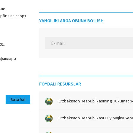
кни
рбия ва спорт
YANGILIKLARGA OBUNA BO‘LISH
01.
 фанлари
FOYDALI RESURSLAR
Batafsil
O‘zbekiston Respublikasining Hukumat po
O‘zbekiston Respublikasi Oliy Majlisi Sena