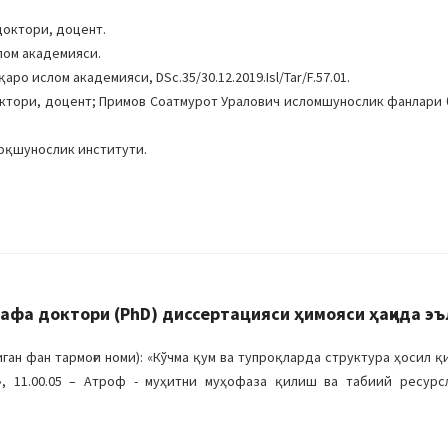
доктори, доцент.
лом академияси.
ро ислом академияси, DSc.35/30.12.2019.Isl/Tar/F.57.01.
октори, доцент; Примов Соатмурот Уралович исломшунослик фанлари
рқшунослик институти.
фа доктори (PhD) диссертацияси ҳимояси ҳақида эъ
н фан тармоғи номи): «Кўчма қум ва тупроқларда структура ҳосил қ
», 11.00.05 – Атроф - муҳитни муҳофаза қилиш ва табиий ресурс