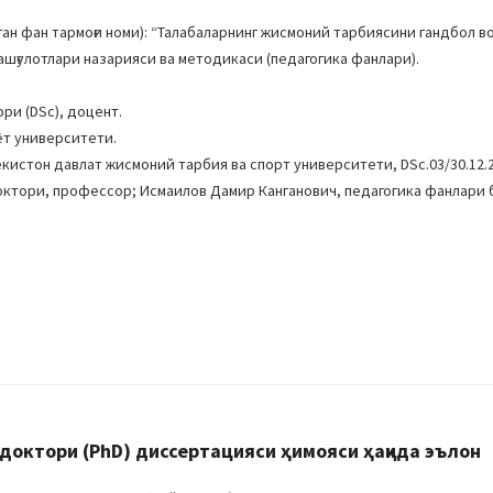
н фан тармоғи номи): “Талабаларнинг жисмоний тарбиясини гандбол в
шғулотлари назарияси ва методикаси (педагогика фанлари).
ри (DSc), доцент.
ёт университети.
кистон давлат жисмоний тарбия ва спорт университети, DSc.03/30.12.2
октори, профессор; Исмаилов Дамир Канганович, педагогика фанлари
октори (PhD) диссертацияси ҳимояси ҳақида эълон