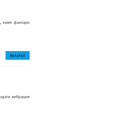
, кимё фанлари
Batafsil
идаги вибрация