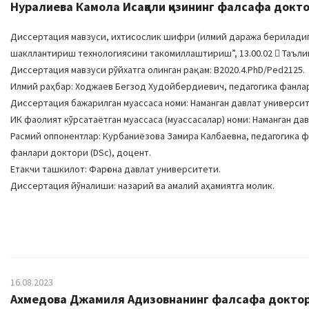
Нуралиева Камола Исақали қизининг фалсафа докто
Диссертация мавзуси, ихтисослик шифри (илмий даража бериладига
шакллантириш технологиясини такомиллаштириш”, 13.00.02  Таълим
Диссертация мавзуси рўйхатга олинган рақам: B2020.4.PhD/Ped2125.
Илмий раҳбар: Ходжаев Бегзод Худойбердиевич, педагогика фанла
Диссертация бажарилган муассаса номи: Наманган давлат университ
ИК фаолият кўрсатаётган муассаса (муассасалар) номи: Наманган дав
Расмий оппонентлар: Курбаниёзова Замира Калбаевна, педагогика 
фанлари доктори (DSc), доцент.
Етакчи ташкилот: Фарғона давлат университети.
Диссертация йўналиши: назарий ва амалий аҳамиятга молик.
16.08.2023
Ахмедова Джамиля Адизовнанинг фалсафа доктори