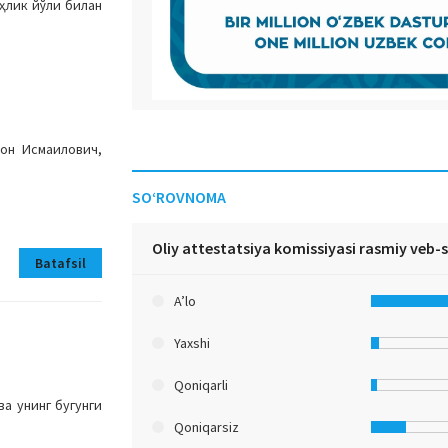
ҳлик йўли билан
он Исмаилович,
SO‘ROVNOMA
Oliy attestatsiya komissiyasi rasmiy veb-
Batafsil
A’lo
Yaxshi
Qoniqarli
а унинг бугунги
Qoniqarsiz