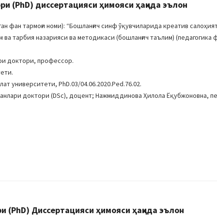
ри (PhD) диссертацияси ҳимояси ҳақида эълон
н фан тармоғи номи): “Бошланғич синф ўқувчиларида креатив салоҳия
 ва тарбия назарияси ва методикаси (бошланғич таълим) (педагогика ф
ри доктори, профессор.
ети.
лат университети, PhD.03/04.06.2020.Ped.76.02.
фанлари доктори (DSc), доцент; Нажмиддинова Ҳилола Ёқубжоновна, п
 (PhD) Диссертацияси ҳимояси ҳақида эълон