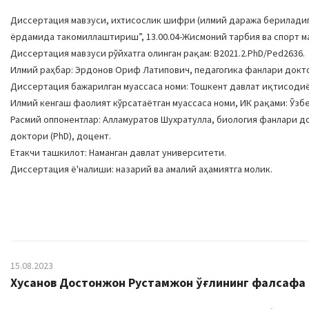
Диссертация мавзуси, ихтисослик шифри (илмий даража бериладига
ёрдамида такомиллаштириш”, 13.00.04-Жисмоний тарбия ва спорт ма
Диссертация мавзуси рўйхатга олинган рақам: B2021.2.PhD/Ped2636.
Илмий раҳбар: Эрдонов Ориф Латипович, педагогика фанлари докто
Диссертация бажарилган муассаса номи: Тошкент давлат иқтисоди
Илмий кенгаш фаолият кўрсатаётган муассаса номи, ИК рақами: Ўзбе
Расмий оппонентлар: Алламуратов Шухратулла, биология фанлари д
доктори (PhD), доцент.
Етакчи ташкилот: Наманган давлат университети.
Диссертация ё'налиши: назарий ва амалий аҳамиятга молик.
15.08.2023
Хусанов Достонжон Рустамжон ўғлининг фалсафа д