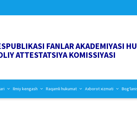
ESPUBLIKASI FANLAR AKADEMIYASI H
OLIY ATTESTATSIYA KOMISSIYASI
ari
Ilmiy kengash
Raqamli hukumat
Axborot xizmati
Bog‘lani