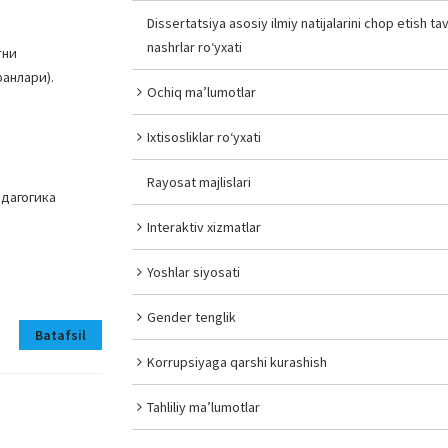
Dissertatsiya asosiy ilmiy natijalarini chop etish tav
nashrlar ro‘yxati
тни
анлари).
Ochiq ma’lumotlar
Ixtisosliklar ro‘yxati
Rayosat majlislari
едагогика
Interaktiv xizmatlar
Yoshlar siyosati
Gender tenglik
Batafsil
Korrupsiyaga qarshi kurashish
Tahliliy ma’lumotlar