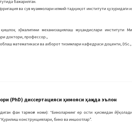
тутида бажарилган.
: Ирригация ва сув муаммолари илмий-тадқиқот институти ҳузуридаги 
 қишлоқ хўжалигини механизациялаш муҳандислари институти М
ри доктори, профессор.,
облаш математикаси ва ахборот тизимлари кафедраси доценти, DSc.,
ри (PhD) диссертацияси ҳимояси ҳақида эълон
иган фан тармоғи номи): “Биноларнинг ер ости қисмидан йўқолад
 “Қурилиш конструкциялари, бино ва иншоотлар”.