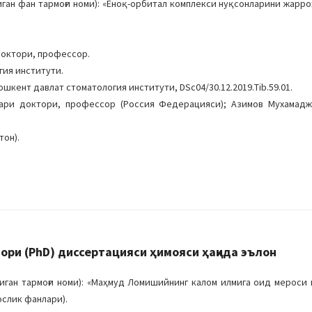
ан фан тармоғи номи): «Ёноқ-орбитал комплекси нуқсонларини жарро
доктори, профессор.
гия институти.
ошкент давлат стоматология институти, DSc04/30.12.2019.Тib.59.01.
ари доктори, профессор (Россия Федерацияси); Азимов Мухамадж
тон).
ри (PhD) диссертацияси ҳимояси ҳақида эълон
ан тармоғи номи): «Маҳмуд Ломишийнинг калом илмига оид мероси в
ослик фанлари).