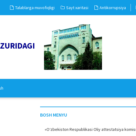
Talablarga muvofiqligi
Sayt xaritasi
Antikorrupsiya
UZURIDAGI
sh
BOSH MENYU
«O‘zbekiston Respublikasi Oliy attestatsiya komiss