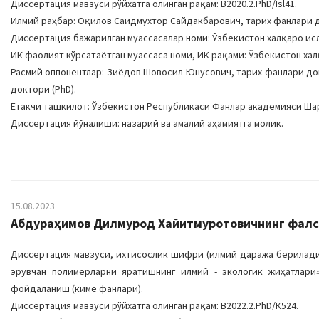
Диссертация мавзуси рўйхатга олинган рақам: B2020.2.PhD/Isl41.
Илмий раҳбар: Оқилов Саидмухтор Сайдакбарович, тарих фанлари 
Диссертация бажарилган муассасалар номи: Ўзбекистон халқаро ис
ИК фаолият кўрсатаётган муассаса номи, ИК рақами: Ўзбекистон халқа
Расмий оппонентлар: Зиёдов Шовосил Юнусович, тарих фанлари д
доктори (PhD).
Етакчи ташкилот: Ўзбекистон Республикаси Фанлар академияси Ша
Диссертация йўналиши: назарий ва амалий аҳамиятга молик.
15.08.2023
Абдураҳимов Дилмурод Хайитмуротовичнинг фалса
Диссертация мавзуси, ихтисослик шифри (илмий даража бериладига
эрувчан полимерларни яратишнинг илмий - экологик жиҳатлари
фойдаланиш (кимё фанлари).
Диссертация мавзуси рўйхатга олинган рақам: B2022.2.PhD/К524.