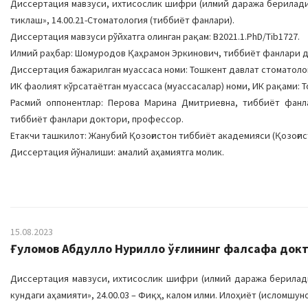
Диссертация мавзуси, ихтисослик шифри (илмий даража бериладиг
тиклаш», 14.00.21-Стоматология (тиббиёт фанлари).
Диссертация мавзуси рўйхатга олинган рақам: B2021.1.PhD/Tib1727.
Илмий раҳбар: Шомуродов Қаҳрамон Эркинович, тиббиёт фанлари 
Диссертация бажарилган муассаса номи: Тошкент давлат стоматоло
ИК фаолият кўрсатаётган муассаса (муассасалар) номи, ИК рақами: Т
Расмий оппонентлар: Перова Марина Дмитриевна, тиббиёт фанл
тиббиёт фанлари доктори, профессор.
Етакчи ташкилот: Жанубий Қозоғистон тиббиёт академияси (Қозоғис
Диссертация йўналиши: амалий аҳамиятга молик.
15.08.2023
Ғуломов Абдулло Нурилло ўғлининг фалсафа докто
Диссертация мавзуси, ихтисослик шифри (илмий даража бериладиг
кундаги аҳамияти», 24.00.03 – Фиқҳ, калом илми. Илоҳиёт (исломшун