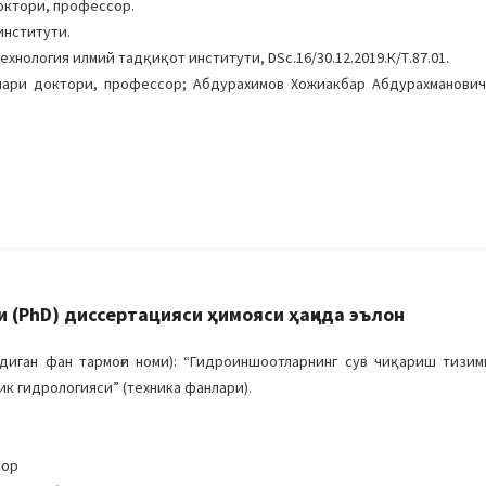
октори, профессор.
институти.
хнология илмий тадқиқот институти, DSc.16/30.12.2019.К/Т.87.01.
лари доктори, профессор; Абдурахимов Хожиакбар Абдурахманович
(PhD) диссертацияси ҳимояси ҳақида эълон
иган фан тармоғи номи): “Гидроиншоотларнинг сув чиқариш тизим
к гидрологияси” (техника фанлари).
сор