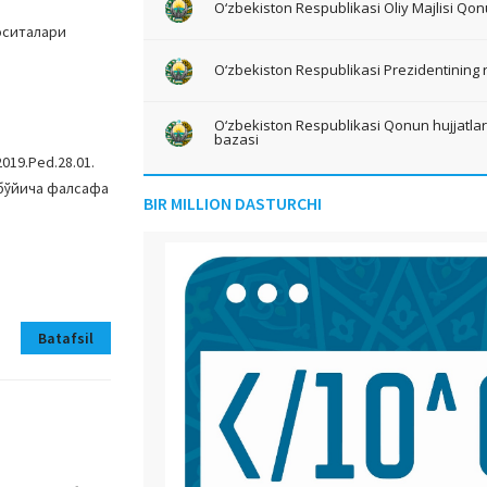
O‘zbekiston Respublikasi Oliy Majlisi Qon
оситалари
O‘zbekiston Respublikasi Prezidentining 
O‘zbekiston Respublikasi Qonun hujjatlari 
bazasi
019.Ped.28.01.
 бўйича фалсафа
BIR MILLION DASTURCHI
Batafsil