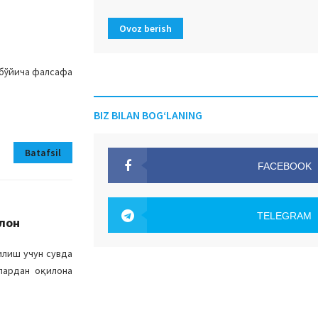
Ovoz berish
 бўйича фалсафа
BIZ BILAN BOG‘LANING
Batafsil
FACEBOOK
OAK.UZ
TELEGRAM
лон
OAK.UZ
илиш учун сувда
лардан оқилона