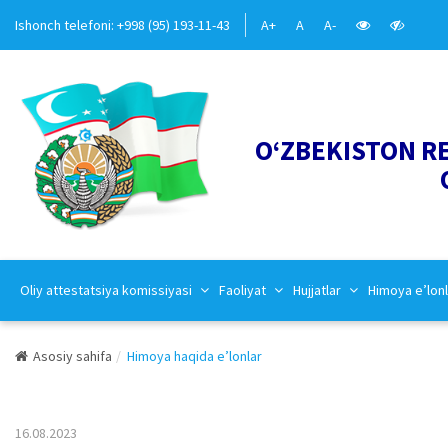
Ishonch telefoni: +998 (95) 193-11-43
A+
A
A-
O‘ZBEKISTON R
Oliy attestatsiya komissiyasi
Faoliyat
Hujjatlar
Himoya e’lonl
Asosiy sahifa
Himoya haqida e’lonlar
16.08.2023