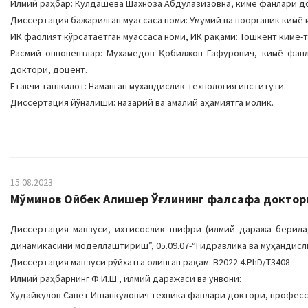
Илмий раҳбар: Кулдашева Шахноза Aбдулазизовна, кимё фанлари д
Диссертация бажарилган муассаса номи: Умумий ва ноорганик кимё 
ИК фаолият кўрсатаётган муассаса номи, ИК рақами: Тошкент кимё-те
Расмий оппонентлар: Мухамедов Қобилжон Гафурович, кимё фан
доктори, доцент.
Етакчи ташкилот: Наманган мухандислик-технология институти.
Диссертация йўналиши: назарий ва амалий аҳамиятга молик.
15.08.2023
Мўминов Ойбек Алишер Ўғлининг фалсафа доктори 
Диссертация мавзуси, ихтисослик шифри (илмий даража берилад
динамикасини моделлаштириш”, 05.09.07-“Гидравлика ва муҳандисли
Диссертация мавзуси рўйхатга олинган рақам: B2022.4.PhD/T3408
Илмий раҳбарнинг Ф.И.Ш., илмий даражаси ва унвони:
Худайкулов Савет Ишанкулович техника фанлари доктори, профес