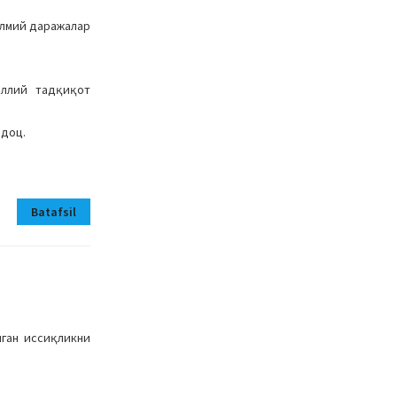
илмий даражалар
иллий тадқиқот
 доц.
Batafsil
иган иссиқликни