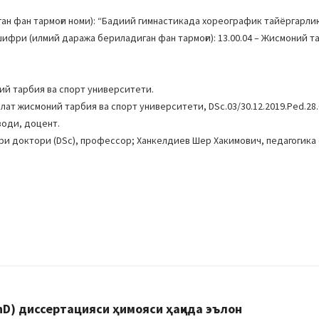
н фан тармоғи номи): “Бадиий гимнастикада хореографик тайёргарли
ри (илмий даража бериладиган фан тармоғи): 13.00.04 – Жисмоний та
ий тарбия ва спорт университети.
лат жисмоний тарбия ва спорт университети, DSc.03/30.12.2019.Ped.28.
зоди, доцент.
ри доктори (DSc), профессор; Ханкелдиев Шер Хакимович, педагогика
D) диссертацияси ҳимояси ҳақида эълон