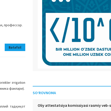
и, профессор.
Batafsil
nkler irrigation
хника фанлари).
SO‘ROVNOMA
Oliy attestatsiya komissiyasi rasmiy veb-
иллий тадқиқот