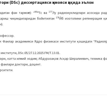
ри (DSc) диссертацияси ҳимояси ҳақида эълон
99м
177
иган фан тармоғи): “
Тc ва
Лу радионуклидлари асосида ра
176
қариш чиқиндиларидан бойитилган
Йб изотопини регенерация қил
).
рофессор.
си Фанлар академияси Ядро физикаси институти қошидаги “Радиоп
нститути, DSc.05/27.12.2025.FM/Т.13.01.
ри, катта илмий ходим; Абдуразақов Асқар Шералиевич, техника ф
 фанлари доктори, доцент.
ерситети.