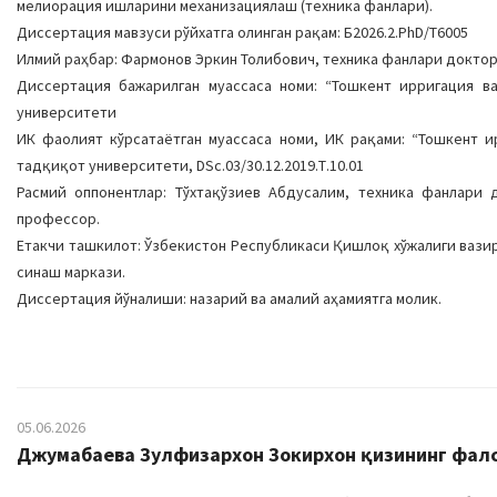
мелиорация ишларини механизациялаш (техника фанлари).
Диссертация мавзуси рўйхатга олинган рақам: Б2026.2.PhD/Т6005
Илмий раҳбар: Фармонов Эркин Толибович, техника фанлари докто
Диссертация бажарилган муассаса номи: “Тошкент ирригация в
университети
ИК фаолият кўрсатаётган муассаса номи, ИК рақами: “Тошкент 
тадқиқот университети, DSc.03/30.12.2019.Т.10.01
Расмий оппонентлар: Тўхтақўзиев Абдусалим, техника фанлари
профессор.
Етакчи ташкилот: Ўзбекистон Республикаси Қишлоқ хўжалиги вази
синаш маркази.
Диссертация йўналиши: назарий ва амалий аҳамиятга молик.
05.06.2026
Джумабаева Зулфизархон Зокирхон қизининг фалса