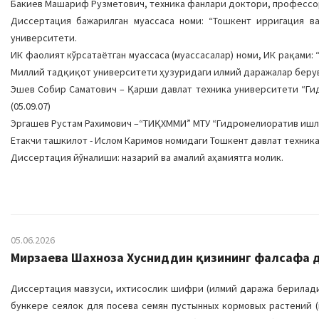
Бакиев Машариф Рузметович, техника фанлари доктори, профессо
Диссертация бажарилган муассаса номи: “Тошкент ирригация в
университети.
ИК фаолият кўрсатаётган муассаса (муассасалар) номи, ИК рақами
Миллий тадқиқот университети ҳузуридаги илмий даражалар берувчи
Эшев Собир Саматович – Қарши давлат техника университети “Ги
(05.09.07)
Эргашев Рустам Рахимович –“ТИҚХММИ” МТУ “Гидромелиоратив ишлар
Етакчи ташкилот - Ислом Каримов номидаги Тошкент давлат техник
Диссертация йўналиши: назарий ва амалий аҳамиятга молик.
05.06.2026
Мирзаева Шахноза Хусниддин қизининг фалсафа до
Диссертация мавзуси, ихтисослик шифри (илмий даража бериладиг
бункере сеялок для посева семян пустынных кормовых растений (и