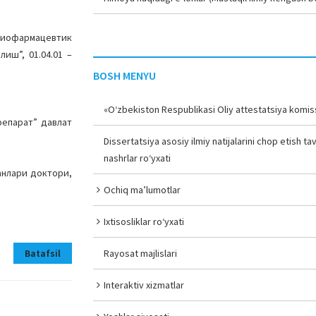
диофармацевтик
иш”, 01.04.01 –
BOSH MENYU
«O‘zbekiston Respublikasi Oliy attestatsiya komiss
репарат” давлат
Dissertatsiya asosiy ilmiy natijalarini chop etish tav
nashrlar ro‘yxati
анлари доктори,
Ochiq ma’lumotlar
Ixtisosliklar ro‘yxati
Batafsil
Rayosat majlislari
Interaktiv xizmatlar