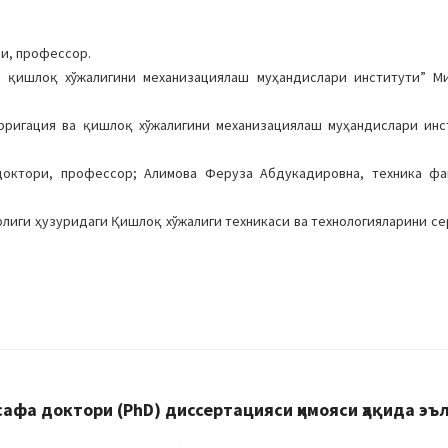
ри, профессор.
а қишлоқ хўжалигини механизациялаш муҳандислари институти” М
ирригация ва қишлоқ хўжалигини механизациялаш муҳандислари ин
 доктори, профессор; Алимова Феруза Абдукадировна, техника фа
рлиги ҳузуридаги Қишлоқ хўжалиги техникаси ва технологияларини с
фа доктори (PhD) диссертацияси ҳимояси ҳақида эъ