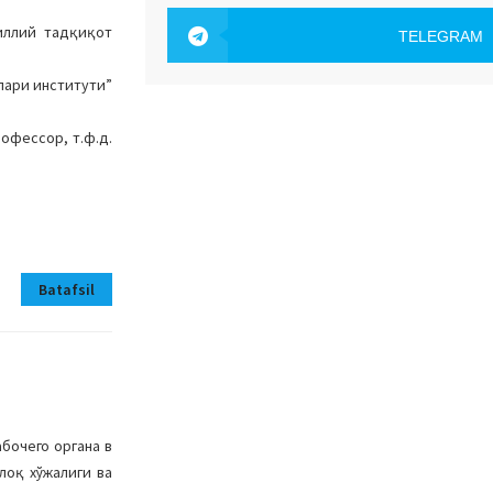
OAK.UZ
иллий тадқиқот
TELEGRAM
OAK.UZ
лари институти”
офессор, т.ф.д.
Batafsil
бочего органа в
лоқ хўжалиги ва