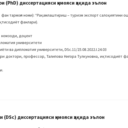
 (PhD) диссертацияси ҳимояси ҳақида эълон
 фан тармоғи номи): “Рақамлаштириш – туризм экспорт салоҳиятини 
иқтисодиёт фанлари).
 номзоди, доцент
пломатия университети
ёти ва дипломатия университети, DSc.11/25.08.2022.I.24.03
ри доктори, профессор, Талипова Нигора Тулкуновна, иқтисодиёт ф
и.
(DSc) диссертацияси ҳимояси ҳақида эълон