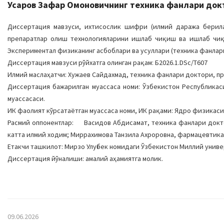
Усаров Зафар Омоновичнинг техника фанлари докто
Диссертация мавзуси, ихтисослик шифри (илмий даража берилад
препаратлар олиш технологияларини ишлаб чиқиш ва ишлаб чи
Экспериментал физиканинг асбоблари ва усуллари (техника фанлари
Диссертация мавзуси рўйхатга олинган рақам: Б2026.1.DSc/Т607
Илмий маслаҳатчи: Хужаев Сайдахмад, техника фанлари доктори, п
Диссертация бажарилган муассаса номи: Ўзбекистон Республика
муассасаси.
ИК фаолият кўрсатаётган муассаса номи, ИК рақами: Ядро физикаси и
Расмий оппонентлар: Васидов Абдисамат, техника фанлари докто
катта илмий ходим; Миррахимова Танзила Ахроровна, фармацевтика
Етакчи ташкилот: Мирзо Улуғбек номидаги Ўзбекистон Миллий унив
Диссертация йўналиши: амалий аҳамиятга молик.
09.06.2026