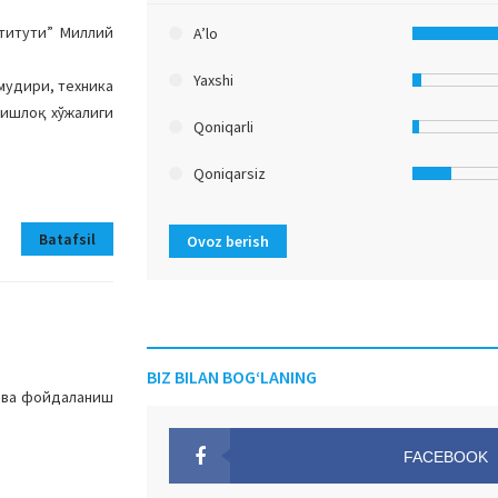
титути” Миллий
A’lo
Yaxshi
мудири, техника
қишлоқ хўжалиги
Qoniqarli
Qoniqarsiz
Batafsil
Ovoz berish
BIZ BILAN BOG‘LANING
ш ва фойдаланиш
FACEBOOK