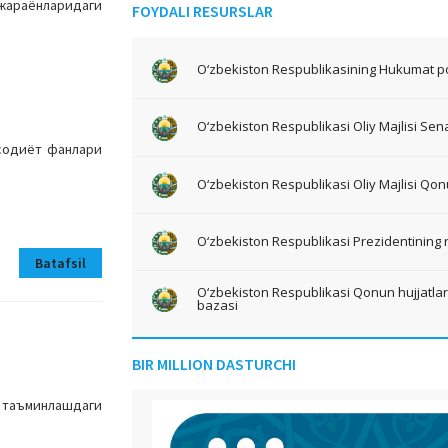
 жараёнларидаги
FOYDALI RESURSLAR
O‘zbekiston Respublikasining Hukumat po
O‘zbekiston Respublikasi Oliy Majlisi Sena
содиёт фанлари
O‘zbekiston Respublikasi Oliy Majlisi Qon
O‘zbekiston Respublikasi Prezidentining 
Batafsil
O‘zbekiston Respublikasi Qonun hujjatlari 
bazasi
BIR MILLION DASTURCHI
и таъминлашдаги