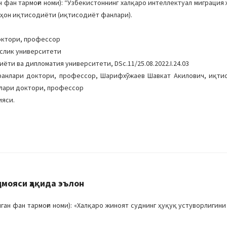
фан тармоғи номи): “Ўзбекистоннинг халқаро интеллектуал миграция
Жаҳон иқтисодиёти (иқтисодиёт фанлари).
октори, профессор
ослик университети
ёти ва дипломатия университети, DSc.11/25.08.2022.I.24.03
фанлари доктори, профессор, Шарифхўжаев Шавкат Акилович, иқти
лари доктори, профессор
ияси.
имояси ҳақида эълон
ан фан тармоғи номи): «Халқаро жиноят суднинг ҳуқуқ устуворлигин