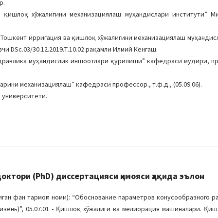
р.
а қишлоқ хўжалигини механизациялаш муҳандислари институти” М
: “Тошкент ирригация ва қишлоқ хўжалигини механизациялаш муҳандис
 DSc.03/30.12.2019.Т.10.02 рақамли Илмий Кенгаш.
дравлика муҳандислик иншоотлари қурилиши” кафедраси мудири, пр
ини механизациялаш” кафедраси профессор., т.ф.д., (05.09.06).
а университети.
ктори (PhD) диссертацияси ҳимояси ҳақида эълон
ан фан тармоғи номи): “Обоснование параметров конусообразного ра
зень)”, 05.07.01 - Қишлоқ хўжалиги ва мелиорация машиналари. Қиш