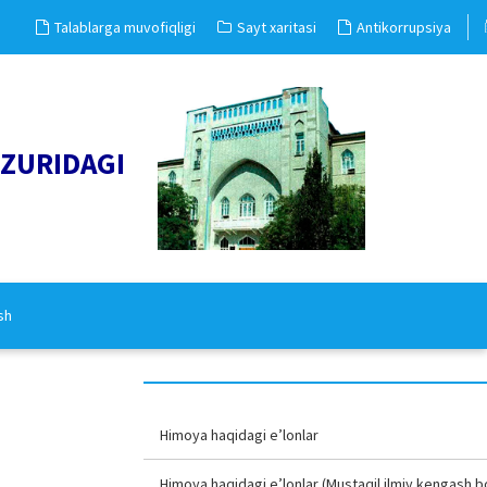
Talablarga muvofiqligi
Sayt xaritasi
Antikorrupsiya
UZURIDAGI
sh
Himoya haqidagi e’lonlar
Himoya haqidagi e’lonlar (Mustaqil ilmiy kengash b