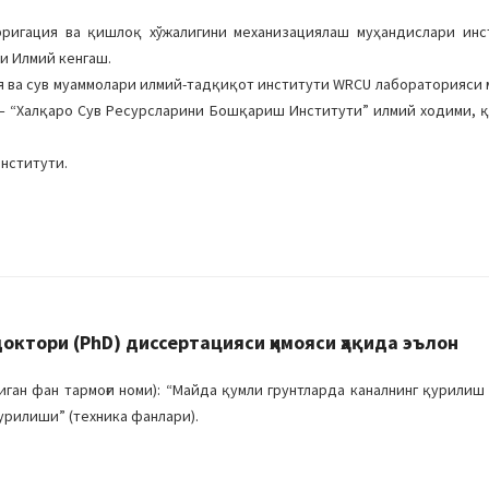
рригация ва қишлоқ хўжалигини механизациялаш муҳандислари инс
ли Илмий кенгаш.
я ва сув муаммолари илмий-тадқиқот институти WRCU лабораторияси 
– “Халқаро Сув Ресурсларини Бошқариш Институти” илмий ходими, 
институти.
ктори (PhD) диссертацияси ҳимояси ҳақида эълон
ган фан тармоғи номи): “Майда қумли грунтларда каналнинг қурили
урилиши” (техника фанлари).