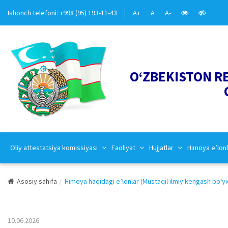
Ishonch telefoni: +998 (95) 193-11-43
A+
A
A-
O‘ZBEKISTON R
Oliy attestatsiya komissiyasi
Faoliyat
Hujjatlar
Himoya e’lonl
Asosiy sahifa
Himoya haqidagi e’lonlar (Mustaqil ilmiy kengash bo‘yi
10.06.2026