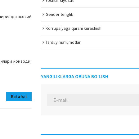
Yoshlar siyosati
Gender tenglik
оширишда асосий
Korrupsiyaga qarshi kurashish
Tahliliy ma’lumotlar
анлари номзоди,
YANGILIKLARGA OBUNA BO‘LISH
Batafsil