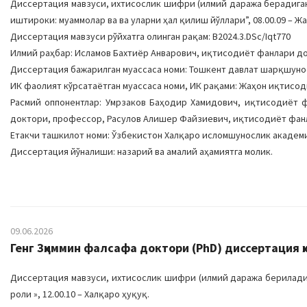
Диссертация мавзуси, ихтисослик шифри (илмий даража берадиган 
иштироки: муаммолар ва ва уларни ҳал қилиш йўллари”, 08.00.09 – 
Диссертация мавзуси рўйхатга олинган рақам: В2024.3.DSc/Iqt770
Илмий раҳбар: Исламов Бахтиёр Анварович, иқтисодиёт фанлари д
Диссертация бажарилган муассаса номи: Тошкент давлат шарқшун
ИК фаолият кўрсатаётган муассаса номи, ИК рақами: Жаҳон иқтисоди
Расмий оппонентлар: Умрзаков Баҳодир Хамидович, иқтисодиёт 
доктори, профессор, Расулов Алишер Файзиевич, иқтисодиёт фан
Етакчи ташкилот номи: Ўзбекистон Халқаро исломшунослик академ
Диссертация йўналиши: назарий ва амалий аҳамиятга молик.
09.06.2026
Генг Зҳиммин фалсафа доктори (PhD) диссертация ҳ
Диссертация мавзуси, ихтисослик шифри (илмий даража бериладиг
роли », 12.00.10 – Халқаро ҳуқуқ.