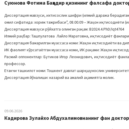
Суюнова Фотима Баҳодир қизининг фалсафа доктори
Диссертация мавзуси, ихтисослик шифри (илмий даража берадиган
омил сифатида: хориж тажрибаси”, 08.00.09 – Жаҳон иқтисодиёти (
Диссертация мавзуси рўйхатга олинган рақам: В2024.4.PhD/Iqt4764
Илмий раҳбар: Ташпулатова Лайло Маратовна, иқтисодиёт фанлари
Диссертация бажарилган муассаса номи: Жаҳон иқтисодиёти ва ди
ИК фаолият кўрсатаётган муассаса номи, ИК рақами: Жаҳон иқтисоди
Расмий оппонентлар: Бутиков Игор Леонидович, иқтисодиёт фанла
профессор.
Етакчи ташкилот номи: Тошкент давлат шарқшунослик университет
Диссертация йўналиши: назарий ва амалий аҳамиятга молик.
09.06.2026
Кадирова Зулайхо Абдухалимовнанинг фан доктори 