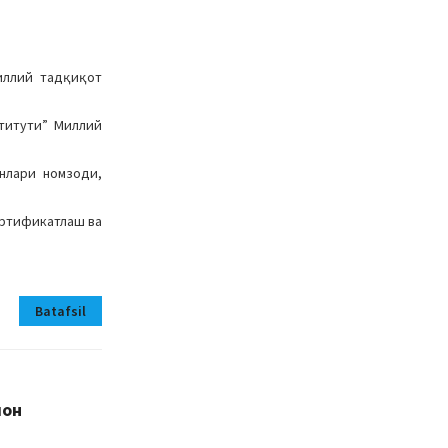
иллий тадқиқот
ститути” Миллий
нлари номзоди,
ертификатлаш ва
Batafsil
лон