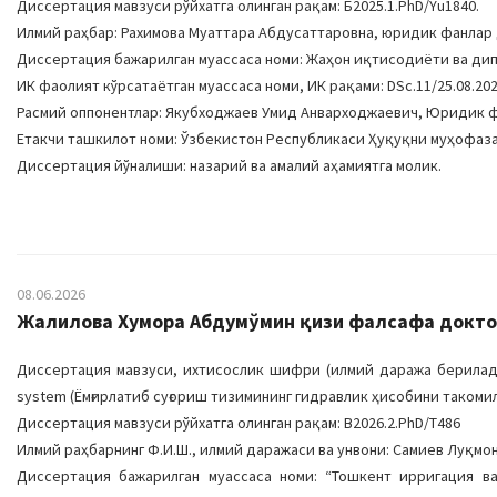
Диссертация мавзуси рўйхатга олинган рақам: Б2025.1.PhD/Yu1840.
Илмий раҳбар: Рахимова Муаттара Абдусаттаровна, юридик фанлар
Диссертация бажарилган муассаса номи: Жаҳон иқтисодиёти ва ди
ИК фаолият кўрсатаётган муассаса номи, ИК рақами: DSc.11/25.08.2022
Расмий оппонентлар: Якубходжаев Умид Анварходжаевич, Юридик ф
Етакчи ташкилот номи: Ўзбекистон Республикаси Ҳуқуқни муҳофаз
Диссертация йўналиши: назарий ва амалий аҳамиятга молик.
08.06.2026
Жалилова Хумора Абдумўмин қизи фалсафа доктори
Диссертация мавзуси, ихтисослик шифри (илмий даража бериладиган ф
system (Ёмғирлатиб суғориш тизимининг гидравлик ҳисобини такомил
Диссертация мавзуси рўйхатга олинган рақам: В2026.2.PhD/Т486
Илмий раҳбарнинг Ф.И.Ш., илмий даражаси ва унвони: Самиев Луқмон
Диссертация бажарилган муассаса номи: “Тошкент ирригация в