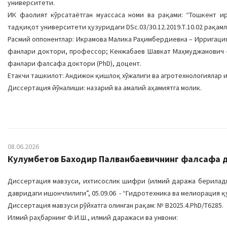
университети.
ИК фаолият кўрсатаётган муассаса номи ва рақами: “Тошкент и
тадқиқот университети ҳузуридаги DSc.03/30.12.2019.Т.10.02 рақам
Расмий оппонентлар: Икрамова Малика Раҳимбердиевна – Ирригаци
фанлари доктори, профессор; Кенжабаев Шавкат Маҳмуджанович 
фанлари фалсафа доктори (PhD), доцент.
Етакчи ташкилот: Андижон қишлоқ хўжалиги ва агротехнологиялар 
Диссертация йўналиши: назарий ва амалий аҳамиятга молик.
08.06.2026
Кулумбетов Баходир Палванбаевичнинг фалсафа до
Диссертация мавзуси, ихтисослик шифри (илмий даража берилади
давридаги ишончлилиги”, 05.09.06 - “Гидротехника ва мелиорация қ
Диссертация мавзуси рўйхатга олинган рақам: № B2025.4.PhD/T6285.
Илмий раҳбарнинг Ф.И.Ш., илмий даражаси ва унвони: