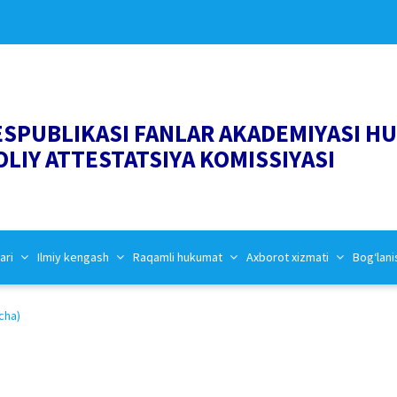
ESPUBLIKASI FANLAR AKADEMIYASI H
OLIY ATTESTATSIYA KOMISSIYASI
ari
Ilmiy kengash
Raqamli hukumat
Axborot xizmati
Bog‘lani
cha)