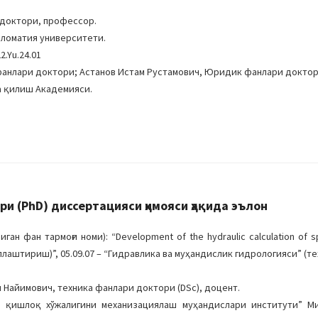
 доктори, профессор.
пломатия университети.
.Yu.24.01
анлари доктори; Астанов Истам Рустамович, Юридик фанлари доктор
а қилиш Академияси.
 (PhD) диссертацияси ҳимояси ҳақида эълон
ан тармоғи номи): “Development of the hydraulic calculation of spri
лаштириш)”, 05.09.07 – “Гидравлика ва муҳандислик гидрологияси” (те
 Найимович, техника фанлари доктори (DSc), доцент.
а қишлоқ хўжалигини механизациялаш муҳандислари институти” М