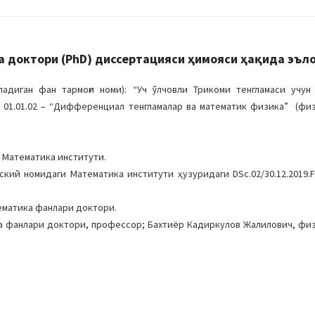
доктори (PhD) диссертацияси ҳимояси ҳақида эъл
диган фан тармоғи номи): “Уч ўлчовли Трикоми тенгламаси учун 
, 01.01.02 – “Дифференциал тенгламалар ва математик физика” (фи
 Математика институти.
ский номидаги Математика институти ҳузуридаги DSc.02/30.12.2019.F
ематика фанлари доктори.
ка фанлари доктори, профессор; Бахтиёр Кадиркулов Жалилович, фи