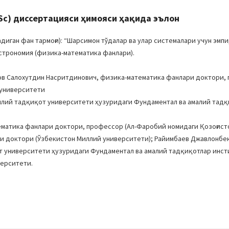
Sc) диссертацияси ҳимояси ҳақида эълон
иган фан тармоғи): “Шарсимон тўдалар ва улар системалари учун эмп
астрономия (физика-математика фанлари).
нов Салохутдин Насритдинович, физика-математика фанлари доктори,
 университети
иллий тадқиқот университети ҳузуридаги Фундаментал ва амалий тад
ематика фанлари доктори, профессор (Ал-Фаробий номидаги Қозоғист
ри доктори (Ўзбекистон Миллий университети); Райимбаев Джавлонбе
 университети ҳузуридаги Фундаментал ва амалий тадқиқотлар инсти
верситети.