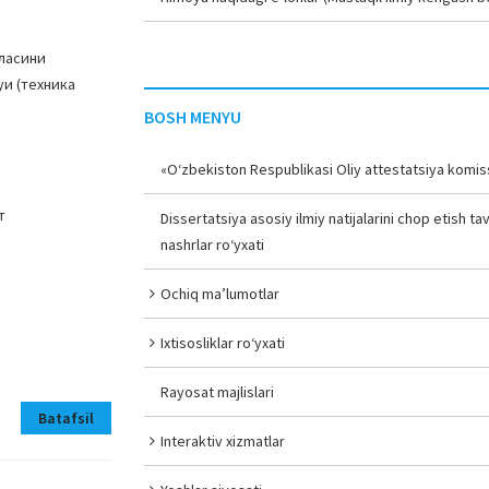
аласини
уи (техника
BOSH MENYU
«O‘zbekiston Respublikasi Oliy attestatsiya komiss
т
Dissertatsiya asosiy ilmiy natijalarini chop etish tav
nashrlar ro‘yxati
Ochiq ma’lumotlar
Ixtisosliklar ro‘yxati
Rayosat majlislari
Batafsil
Interaktiv xizmatlar