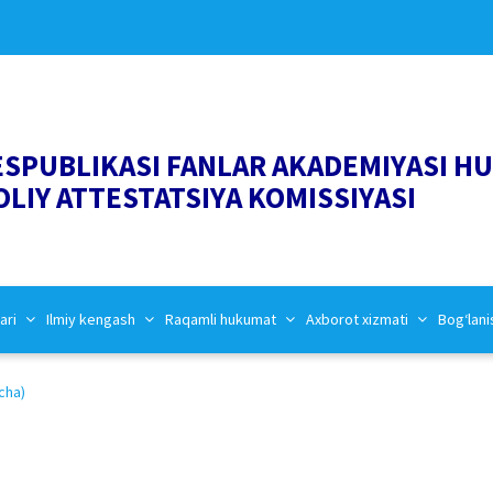
ESPUBLIKASI FANLAR AKADEMIYASI H
OLIY ATTESTATSIYA KOMISSIYASI
ari
Ilmiy kengash
Raqamli hukumat
Axborot xizmati
Bog‘lani
cha)