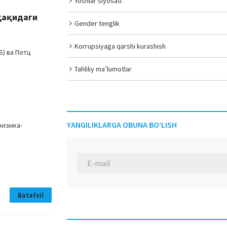
Yoshlar siyosati
ҳақидаги
Gender tenglik
Korrupsiyaga qarshi kurashish
) ва Потц
Tahliliy ma’lumotlar
YANGILIKLARGA OBUNA BO‘LISH
физика-
Batafsil