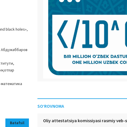
d black holes»,
, Абдужаббаров
ститути,
қиқотлар
-математика
SO‘ROVNOMA
Oliy attestatsiya komissiyasi rasmiy veb-
Batafsil