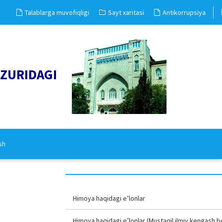
Talablarga muvofiqligi
Sayt xaritasi
Antikorrupsiya
UZURIDAGI
sh
Himoya haqidagi e’lonlar
Himoya haqidagi e’lonlar (Mustaqil ilmiy kengash b