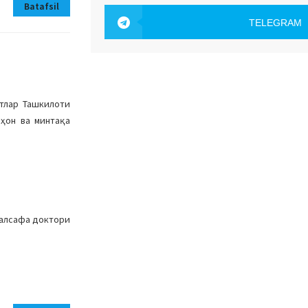
OAK.UZ
Batafsil
TELEGRAM
OAK.UZ
атлар Ташкилоти
аҳон ва минтақа
фалсафа доктори