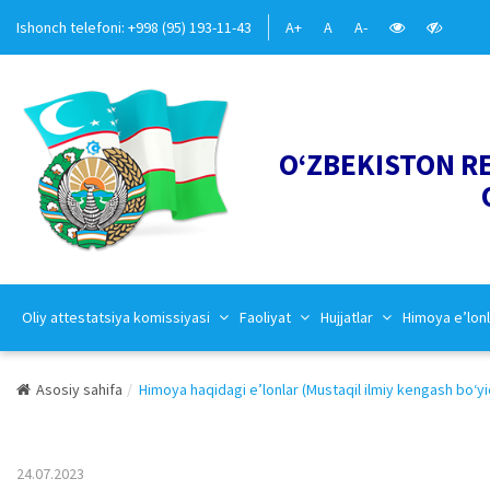
Ishonch telefoni: +998 (95) 193-11-43
A+
A
A-
O‘ZBEKISTON R
Oliy attestatsiya komissiyasi
Faoliyat
Hujjatlar
Himoya e’lonl
Asosiy sahifa
Himoya haqidagi e’lonlar (Mustaqil ilmiy kengash bo‘yi
24.07.2023