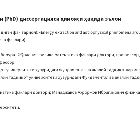
 (PhD) диссертацияси ҳимояси ҳақида эълон
н фан тармоғи): «Energy extraction and astrophysical phenomena aroun
ика фанлари).
 Бобомурат Жўраевич физика-математика фанлари доктори, профессор
офессор.
от университети ҳузуридаги Фундаментал ва амалий тадқиқотлар ин
иллий тадқиқот университети ҳузуридаги Фундаментал ва амалий тад
ематика фанлари доктори; Мамаджанов Ахроржон Ибрагимович физика
верситети.