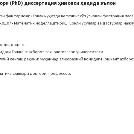
ори (PhD) диссертация ҳимояси ҳақида эълон
н фан тармоғи): «Ғовак муҳитда нефтнинг кўп ўлчовли филтрация мас
.01.07 - Математик моделлаштириш. Сонли усуллар ва дастурлар мажм
зоди, доцент.
идаги Тошкент ахборот технологиялари университети.
Илмий кенгаш рақами: Муҳаммад ал-Хоразмий номидаги Тошкент ахборо
матика фанлари доктори, профессор;