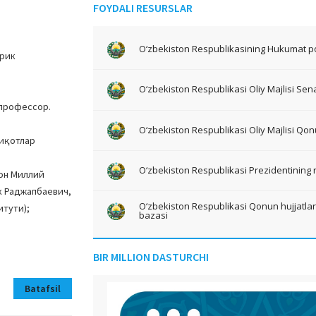
FOYDALI RESURSLAR
O‘zbekiston Respublikasining Hukumat po
ирик
O‘zbekiston Respublikasi Oliy Majlisi Sena
 профессор.
O‘zbekiston Respublikasi Oliy Majlisi Qon
қиқотлар
O‘zbekiston Respublikasi Prezidentining 
он Миллий
к Раджапбаевич,
O‘zbekiston Respublikasi Qonun hujjatlari 
тути);
bazasi
BIR MILLION DASTURCHI
Batafsil