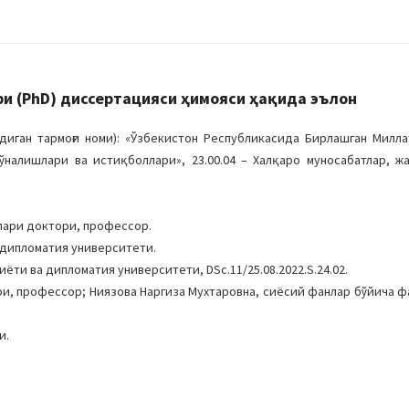
и (PhD) диссертацияси ҳимояси ҳақида эълон
иган тармоғи номи): «Ўзбекистон Республикасида Бирлашган Милл
ўналишлари ва истиқболлари», 23.00.04 – Халқаро муносабатлар, ж
лари доктори, профессор.
 дипломатия университети.
ёти ва дипломатия университети, DSc.11/25.08.2022.S.24.02.
ри, профессор; Ниязова Наргиза Мухтаровна, сиёсий фанлар бўйича 
и.