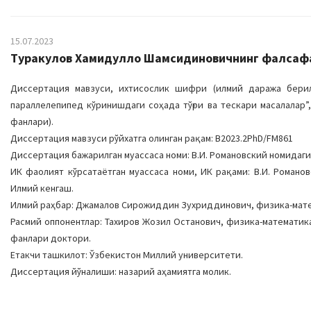
15.07.2023
Туракулов Хамидулло Шамсидиновичнинг фалсафа 
Диссертация мавзуси, ихтисослик шифри (илмий даража берила
параллелепипед кўринишдаги соҳада тўғри ва тескари масалалар”
фанлари).
Диссертация мавзуси рўйхатга олинган рақам: B2023.2PhD/FM861
Диссертация бажарилган муассаса номи: В.И. Романовский номидаги
ИК фаолият кўрсатаётган муассаса номи, ИК рақами: В.И. Романов
Илмий кенгаш.
Илмий раҳбар: Джамалов Сирожиддин Зухриддинович, физика-мат
Расмий оппонентлар: Тахиров Жозил Останович, физика-математи
фанлари доктори.
Етакчи ташкилот: Ўзбекистон Миллий университети.
Диссертация йўналиши: назарий аҳамиятга молик.