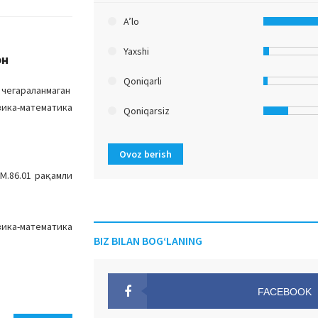
A’lo
Yaxshi
он
Qoniqarli
чегараланмаган
зика-математика
Qoniqarsiz
Ovoz berish
M.86.01 рақамли
зика-математика
BIZ BILAN BOG‘LANING
FACEBOOK