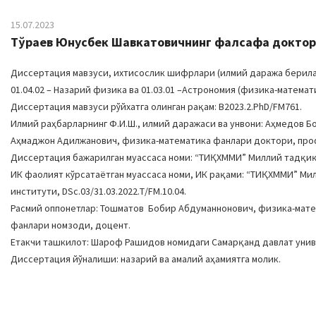
15.07.2023
Тўраев Юнусбек Шавкатовичнинг фалсафа доктори
Диссертация мавзуси, ихтисослик шифрлари (илмий даража бериладига
01.04.02 – Назарий физика ва 01.03.01 –Астрономия (физика-математ
Диссертация мавзуси рўйхатга олинган рақам: B2023.2.PhD/FM761.
Илмий раҳбарларнинг Ф.И.Ш., илмий даражаси ва унвони: Аҳмедов
Аҳмаджон Адилжанович, физика-математика фанлари доктори, пр
Диссертация бажарилган муассаса номи: “ТИҚХММИ” Миллий тадқиқ
ИК фаолият кўрсатаётган муассаса номи, ИК рақами: “ТИҚХММИ” М
институти, DSc.03/31.03.2022.Т/FM.10.04.
Расмий оппонетлар: Тошматов Бобир Абдуманнонович, физика-мат
фанлари номзоди, доцент.
Етакчи ташкилот: Шароф Рашидов номидаги Самарқанд давлат уни
Диссертация йўналиши: назарий ва амалий аҳамиятга молик.