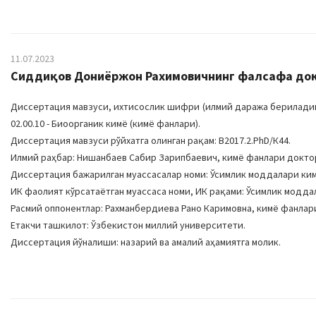
11.07.2023
Сиддиқов Дониёржон Рахимовичнинг фалсафа докт
Диссертация мавзуси, ихтисослик шифри (илмий даража бериладиган та
02.00.10 - Биоорганик кимё (кимё фанлари).
Диссертация мавзуси рўйхатга олинган рақам: B2017.2.PhD/К44.
Илмий раҳбар: Нишанбаев Сабир Зарипбаевич, кимё фанлари докто
Диссертация бажарилган муассасалар номи: Ўсимлик моддалари ким
ИК фаолият кўрсатаётган муассаса номи, ИК рақами: Ўсимлик моддала
Расмий оппонентлар: Рахманбердиева Рано Каримовна, кимё фанлар
Eтакчи ташкилот: Ўзбекистон миллий университети.
Диссертация йўналиши: назарий ва амалий аҳамиятга молик.