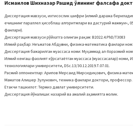
Исмаилов Шихназар Рашид ўғлининг фалсафа докт
Диссертация мавзуси, ихтисослик шифри (илмий даража бериладига
ечишнинг параллел ҳисоблаш алгоритмлари ва дастурий мажмуи», 05
фанлари).
Диссертация мавзуси рўйхатга олинган рақам: В2022.4.PhD/Т3083
Илмий раҳбар: Неъматов Абдуғани, физика-математика фанлари ном
Диссертация бажарилган муассаса номи: Муҳаммад ал-Хоразмий ном
Илмий кенгаш фаолият кўрсатаётган муассаса (муассасалар) номи, 
технологиялари университети, DSc.13/30.12.2019.Т.07.01.
Расмий оппонентлар: Арипов Мерсаид Мирсидиқович, физика-мате
Маматов Алишер Зулунович, техника фанлари доктори, профессор.
Етакчи ташкилот: Термиз давлат университети.
Диссертация йўналиши: назарий ва амалий аҳамиятга молик.