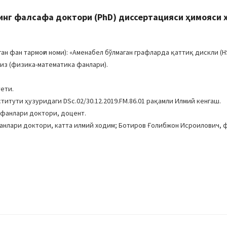
нг фалсафа доктори (PhD) диссертацияси ҳимояси 
 фан тармоғи номи): «Аменабел бўлмаган графларда қаттиқ дискли (HS
лиз (физика-математика фанлари).
ети.
титути ҳузуридаги DSc.02/30.12.2019.FM.86.01 рақамли Илмий кенгаш.
 фанлари доктори, доцент.
фанлари доктори, катта илмий ходим; Ботиров Ғолибжон Исроилович, 