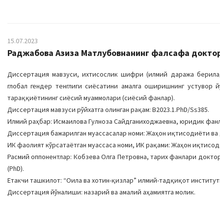
15.07.2023
Раджабова Азиза Матлубовнанинг фалсафа доктор
Диссертация мавзуси, ихтисослик шифри (илмий даража берилад
глобал гендер тенглиги сиёсатини амалга оширишнинг устувор й
тараққиётининг сиёсий муаммолари (сиёсий фанлар).
Диссертация мавзуси рўйхатга олинган рақам: B2023.1.PhD/Ss385.
Илмий раҳбар: Исмаилова Гулноза Сайдганиходжаевна, юридик фан
Диссертация бажарилган муассасалар номи: Жаҳон иқтисодиёти ва
ИК фаолият кўрсатаётган муассаса номи, ИК рақами: Жаҳон иқтисоди
Расмий оппонентлар: Кобзева Олга Петровна, тарих фанлари докто
(PhD).
Етакчи ташкилот: “Оила ва хотин-қизлар” илмий-тадқиқот институт
Диссертация йўналиши: назарий ва амалий аҳамиятга молик.