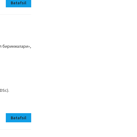
Batafsil
ол бирикмалари»,
DSc).
Batafsil