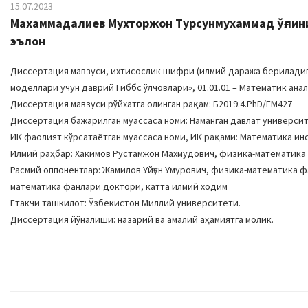
15.07.2023
Махаммадалиев Мухторжон Турсунмухаммад ўғлини
эълон
Диссертация мавзуси, ихтисослик шифри (илмий даража бериладиган
моделлари учун даврий Гиббс ўлчовлари», 01.01.01 – Математик ана
Диссертация мавзуси рўйхатга олинган рақам: Б2019.4.PhD/FM427
Диссертация бажарилган муассаса номи: Наманган давлат университ
ИК фаолият кўрсатаётган муассаса номи, ИК рақами: Математика инс
Илмий раҳбар: Хакимов Рустамжон Махмудович, физика-математика
Расмий оппонентлар: Жамилов Уйғун Умурович, физика-математика 
математика фанлари доктори, катта илмий ходим
Етакчи ташкилот: Ўзбекистон Миллий университети.
Диссертация йўналиши: назарий ва амалий аҳамиятга молик.