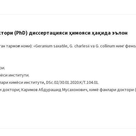
ори (PhD) диссертaцияси ҳимояси ҳақида эълон
рмоғи номи): «Geranium saxatile, G. charlesii va G. collinum нинг фен
ри.
ёси институти.
ри кимёси институти, DSc.02/30.01.2020.К/Т.104.01.
и доктори; Каримов Абдурашид Мусахонович, кимё фанлари доктори (