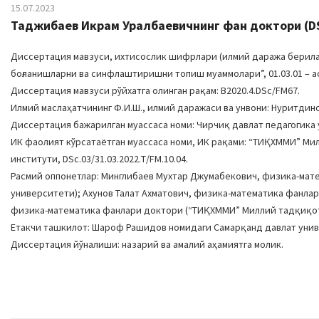
15.07.2023
Таджибаев Икрам Уралбаевичнинг фан доктори (D
Диссертация мавзуси, ихтисослик шифрлари (илмий даража берилад
боғланишларни ва синфлаштиришни топиш муаммолари”, 01.03.01 – 
Диссертация мавзуси рўйхатга олинган рақам: B2020.4.DSc/FM67.
Илмий маслаҳатчининг Ф.И.Ш., илмий даражаси ва унвони: Нуритди
Диссертация бажарилган муассаса номи: Чирчиқ давлат педагогика
ИК фаолият кўрсатаётган муассаса номи, ИК рақами: “ТИҚХММИ” М
институти, DSc.03/31.03.2022.Т/FM.10.04.
Расмий оппонетлар: Минглибаев Мухтар Джумабекович, физика-мат
университети); Ахунов Талат Ахматович, физика-математика фанла
физика-математика фанлари доктори (“ТИҚХММИ” Миллий тадқиқот
Етакчи ташкилот: Шароф Рашидов номидаги Самарқанд давлат уни
Диссертация йўналиши: назарий ва амалий аҳамиятга молик.