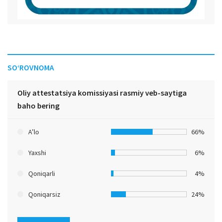
SO‘ROVNOMA
Oliy attestatsiya komissiyasi rasmiy veb-saytiga
baho bering
A’lo
66%
Yaxshi
6%
Qoniqarli
4%
Qoniqarsiz
24%