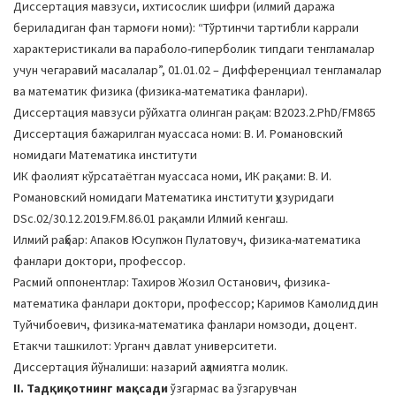
Диссертация мавзуси, ихтисослик шифри (илмий даража
a
бериладиган фан тармоғи номи): “Тўртинчи тартибли каррали
t
характеристикали ва параболо-гиперболик типдаги тенгламалар
i
учун чегаравий масалалар”, 01.01.02 – Дифференциал тенгламалар
o
ва математик физика (физика-математика фанлари).
n
Диссертация мавзуси рўйхатга олинган рақам: В2023.2.PhD/FM865
Диссертация бажарилган муассаса номи: В. И. Романовский
номидаги Математика институти
ИК фаолият кўрсатаётган муассаса номи, ИК рақами: В. И.
Романовский номидаги Математика институти ҳузуридаги
DSc.02/30.12.2019.FM.86.01 рақамли Илмий кенгаш.
Илмий раҳбар: Апаков Юсупжон Пулатовуч, физика-математика
фанлари доктори, профессор.
Расмий оппонентлар: Тахиров Жозил Останович, физика-
математика фанлари доктори, профессор; Каримов Камолиддин
Туйчибоевич, физика-математика фанлари номзоди, доцент.
Етакчи ташкилот: Урганч давлат университети.
Диссертация йўналиши: назарий аҳамиятга молик.
II. Тадқиқотнинг мақсади
ўзгармас ва ўзгарувчан