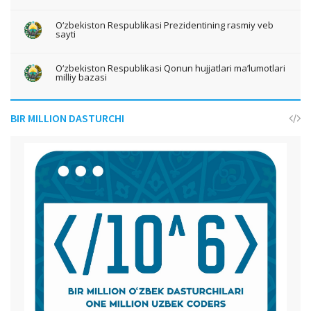
O‘zbekiston Respublikasi Prezidentining rasmiy veb
sayti
O‘zbekiston Respublikasi Qonun hujjatlari ma’lumotlari
milliy bazasi
BIR MILLION DASTURCHI