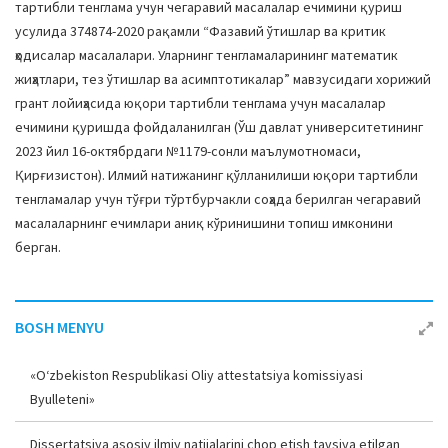
тартибли тенглама учун чегаравий масалалар ечимини қуриш
усулида 374874-2020 рақамли “Фазавий ўтишлар ва критик
ҳодисалар масалалари. Уларнинг тенгламаларининг математик
жиҳатлари, тез ўтишлар ва асимптотикалар” мавзусидаги хорижий
грант лойиҳасида юқори тартибли тенглама учун масалалар
ечимини қуришда фойдаланилган (Ўш давлат университетининг
2023 йил 16-октябрдаги №1179-сонли маълумотномаси,
Қирғизистон). Илмий натижанинг қўлланилиши юқори тартибли
тенгламалар учун тўғри тўртбурчакли соҳада берилган чегаравий
масалаларнинг ечимлари аниқ кўринишини топиш имконини
берган.
BOSH MENYU
«O‘zbekiston Respublikasi Oliy attestatsiya komissiyasi
Byulleteni»
Dissertatsiya asosiy ilmiy natijalarini chop etish tavsiya etilgan