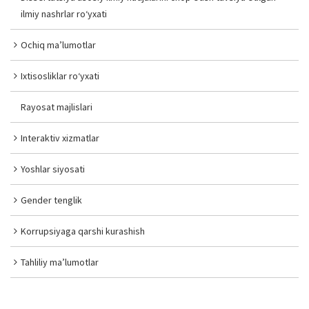
ilmiy nashrlar ro‘yxati
Ochiq ma’lumotlar
Ixtisosliklar ro‘yxati
Rayosat majlislari
Interaktiv xizmatlar
Yoshlar siyosati
Gender tenglik
Korrupsiyaga qarshi kurashish
Tahliliy ma’lumotlar