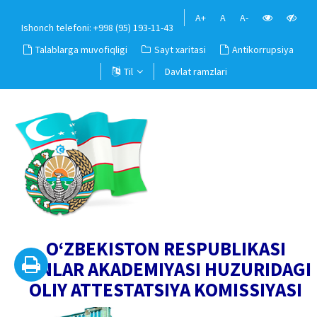
A+
A
A-
Ishonch telefoni: +998 (95) 193-11-43
Talablarga muvofiqligi
Sayt xaritasi
Antikorrupsiya
Til
Davlat ramzlari
O‘ZBEKISTON RESPUBLIKASI
FANLAR AKADEMIYASI HUZURIDAGI
OLIY ATTESTATSIYA KOMISSIYASI