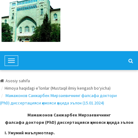
T
o
g
Asosiy sahifa
g
Himoya haqidagi e’lonlar (Mustaqil ilmiy kengash bo‘yicha)
l
Мамажонов Санжарбек Мирзаевичнинг фалсафа доктори
e
(PhD) диссертацияси ҳимояси ҳақида эълон (15.01.2024)
N
a
Мамажонов Санжарбек Мирзаевичнинг
v
фалсафа доктори (PhD) диссертацияси ҳимояси ҳақида эълон
i
I. Умумий маълумотлар.
g