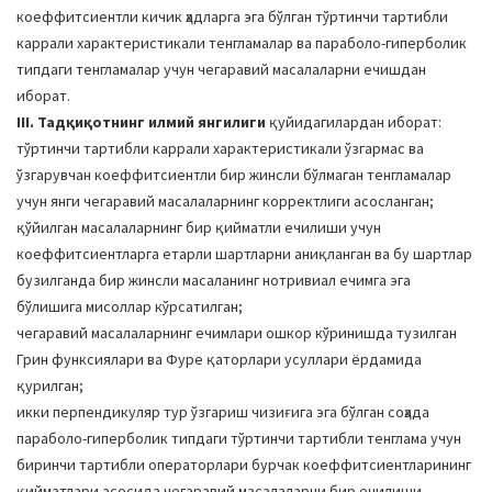
коеффитсиентли кичик ҳадларга эга бўлган тўртинчи тартибли
каррали характеристикали тенгламалар ва параболо-гиперболик
типдаги тенгламалар учун чегаравий масалаларни ечишдан
иборат.
III. Тадқиқотнинг илмий янгилиги
қуйидагилардан иборат:
тўртинчи тартибли каррали характеристикали ўзгармас ва
ўзгарувчан коеффитсиентли бир жинсли бўлмаган тенгламалар
учун янги чегаравий масалаларнинг корректлиги асосланган;
қўйилган масалаларнинг бир қийматли ечилиши учун
коеффитсиентларга етарли шартларни аниқланган ва бу шартлар
бузилганда бир жинсли масаланинг нотривиал ечимга эга
бўлишига мисоллар кўрсатилган;
чегаравий масалаларнинг ечимлари ошкор кўринишда тузилган
Грин функсиялари ва Фуре қаторлари усуллари ёрдамида
қурилган;
икки перпендикуляр тур ўзгариш чизиғига эга бўлган соҳада
параболо-гиперболик типдаги тўртинчи тартибли тенглама учун
биринчи тартибли операторлари бурчак коеффитсиентларининг
қийматлари асосида чегаравий масалаларни бир ечилиши