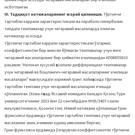
исботланган.
IV. Тадқиқот натижаларининг жорий қилиниши.
Тўртинчи
тартибли каррали характеристикали ва параболо-гиперболик
типдаги тенгламалар учун чегаравий масалаларда олинган
натижалар асосида:
тўртинчи тартибли каррали характеристикали ўзгармас
коеффитсиентли бир жинсли бўлмаган тенгламалар учун янги
чегаравий масалаларнинг бир қийматли ечилишидан АП08855810
рақамли “Нолокал хусусий ҳосилали дифференциал тенгламалар
учун чегаравий ва бошланғич-чегаравий масалаларнинг ечилиши
масалалари” мавзусидаги хорижий грант лойиҳасида тўртинчи
тартибли тенглама учун чегаравий масалаларни ечишда
қўлланилган. (Хожа Аҳмад Яссавий номидаги Халқаро Қозоқ-Турк
университетининг 2023 йил 22-сентябрдаги №05/3407-сонли
маълумотномаси, Қозоғистон). Илмий натижани қўлланиши Грин
функсияси ёрдамида тўртинчи тартибли тенглама учун чегаравий
масаланинг аниқ ечимини қуриш имконини берган;
Грин функсияси ёрдамида ўзгарувчан коеффитсиентли тўртинчи