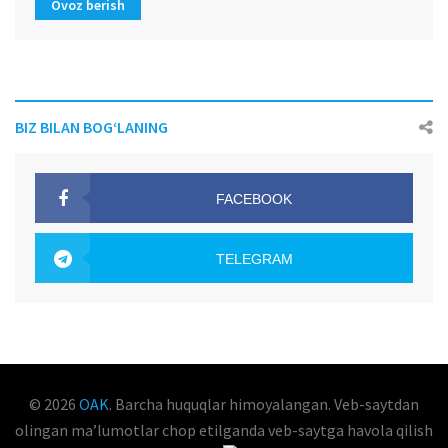
Ovoz berish
BIZ BILAN BOG‘LANING
FACEBOOK
OAK.UZ
TELEGRAM
OAK.UZ
© 2026
OAK
. Barcha huquqlar himoyalangan. Veb-saytdan
olingan maʼlumotlar chop etilganda veb-saytga havola qilish