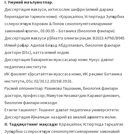
I. Умумий маълумотлар.
a
Диссертация мавзуси, ихтисослик шифри (илмий даража
t
бериладиган тармоғи номи): «Қорақалпоқ Устюртида Эупҳорбиа
i
сcлероcятҳиум Коровин & Попов сенопопулятсияларининг
o
замонавий ҳолати», 03.00.05 – Ботаника (биология фанлари).
n
Диссертация мавзуси рўйхатга олинган рақам: B2023.4.PhD/B945.
Илмий раҳбар: Адилов Беҳзод Абдуллаевич, биология фанлари
доктори (DSc), катта илмий ходим.
Диссертация бажарилган муассасалар номи: Нукус давлат
педагогика институти.
ИК фаолият кўрсатаётган муассаса номи, ИК рақами: Ботаника
институти, DSc.02/30.12.2019.B.39.01.
Расмий оппонентлар: Рахимова Ташханим, биология фанлари
доктори, профессор; Мамутов Низаматдин Караматдинович,
биология фанлари номзоди.
Етакчи ташкилот: Тошкент давлат педагогика университети.
Диссертация йўналиши: назарий ва амалий аҳамиятга молик.
II. Тадқиқотнинг мақсади:
Қорақалпоқ Устюртида тарқалган
Эупҳорбиа сcлероcятҳиум сенопопулятсияларининг замонавий