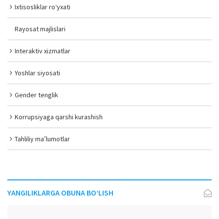
Ixtisosliklar ro‘yxati
Rayosat majlislari
Interaktiv xizmatlar
Yoshlar siyosati
Gender tenglik
Korrupsiyaga qarshi kurashish
Tahliliy ma’lumotlar
YANGILIKLARGA OBUNA BO‘LISH