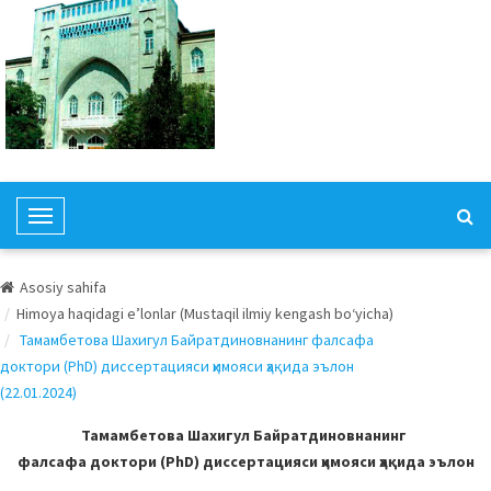
T
o
g
Asosiy sahifa
g
Himoya haqidagi e’lonlar (Mustaqil ilmiy kengash bo‘yicha)
l
Тамамбетова Шахигул Байратдиновнанинг фалсафа
e
доктори (PhD) диссертацияси ҳимояси ҳақида эълон
N
(22.01.2024)
a
v
Тамамбетова Шахигул Байратдиновнанинг
i
фалсафа доктори (PhD) диссертацияси ҳимояси ҳақида эълон
g