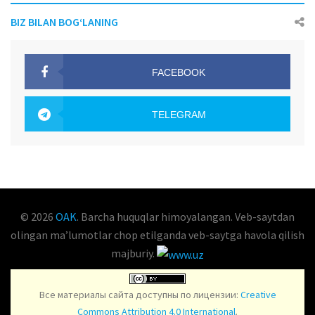
BIZ BILAN BOG‘LANING
FACEBOOK
OAK.UZ
TELEGRAM
OAK.UZ
© 2026
OAK
. Barcha huquqlar himoyalangan. Veb-saytdan
olingan maʼlumotlar chop etilganda veb-saytga havola qilish
majburiy.
Все материалы сайта доступны по лицензии:
Creative
Commons Attribution 4.0 International
.