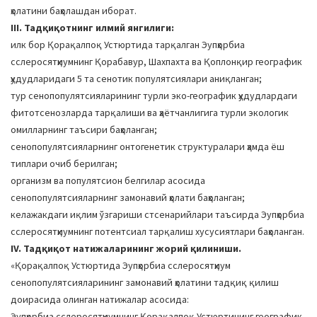
ҳолатини баҳолашдан иборат.
III. Тадқиқотнинг илмий янгилиги:
илк бор Қорақалпоқ Устюртида тарқалган Эупҳорбиа
сcлероcятҳиумнинг Қорабавур, Шахпахта ва Қоплонқир географик
ҳудудларидаги 5 та сенотик популятсиялари аниқланган;
тур сенопопулятсияларининг турли эко-географик ҳудудлардаги
фитотсенозларда тарқалиши ва ҳаётчанлигига турли экологик
омилларнинг таъсири баҳоланган;
сенопопулятсияларнинг онтогенетик структуралари ҳамда ёш
типлари очиб берилган;
организм ва популятсион белгилар асосида
сенопопулятсияларнинг замонавий ҳолати баҳоланган;
келажакдаги иқлим ўзгариши стсенарийлари таъсирда Эупҳорбиа
сcлероcятҳиумнинг потентсиал тарқалиш хусусиятлари баҳоланган.
IV. Тадқиқот натижаларининг жорий қилиниши.
«Қорақалпоқ Устюртида Эупҳорбиа сcлероcятҳиум
сенопопулятсияларининг замонавий ҳолатини тадқиқ қилиш
доирасида олинган натижалар асосида:
Эупҳорбиа сcлероcятҳиумнинг Қорақалпоқ Устюртининг географик