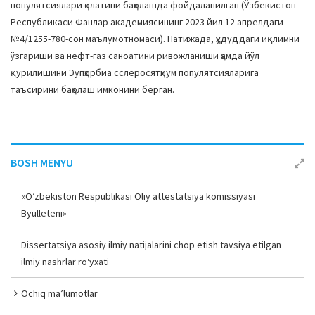
популятсиялари ҳолатини баҳолашда фойдаланилган (Ўзбекистон
Республикаси Фанлар академиясининг 2023 йил 12 апрелдаги
№4/1255-780-сон маълумотномаси). Натижада, ҳудуддаги иқлимни
ўзгариши ва нефт-газ саноатини ривожланиши ҳамда йўл
қурилишини Эупҳорбиа сcлероcятҳиум популятсияларига
таъсирини баҳолаш имконини берган.
BOSH MENYU
«O‘zbekiston Respublikasi Oliy attestatsiya komissiyasi
Byulleteni»
Dissertatsiya asosiy ilmiy natijalarini chop etish tavsiya etilgan
ilmiy nashrlar ro‘yxati
Ochiq ma’lumotlar