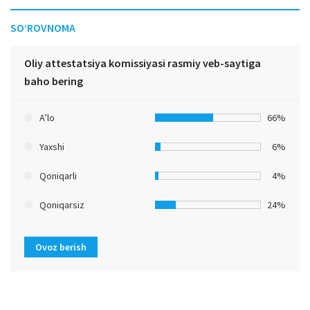
SO‘ROVNOMA
Oliy attestatsiya komissiyasi rasmiy veb-saytiga
baho bering
A’lo
66%
Yaxshi
6%
Qoniqarli
4%
Qoniqarsiz
24%
Ovoz berish