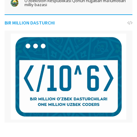
O‘zbekiston Respublikasi Qonun hujjatlari ma’lumotlari
milliy bazasi
BIR MILLION DASTURCHI