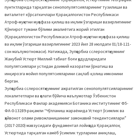
пунтктларида тарқалган сенопопулятсияларининг тузилиши ва
виталитет кўрсаткичлари Қорақалпоғистон Республикаси
Атроф-муҳитни муҳофаза қилиш ва иқлим ўзгариши вазирлигининг
Қўнғирот тумани бўлими амалиётига жорий этилган
(Қорақалпоғистон Республикаси Атроф-муҳитни муҳофаза қилиш
ва иқлим ўзгариши вазирлигининг 2023 йил 28 июлдаги 01/18-121-
сон маълумотномаси). Натижада, Эупҳорбиа сcлероcятҳиумнинг
Жанубий Устюрт Миллий табиат боғи ҳудудларидаги
популятсиялари устидан доимий назоратни ўрнатиш ва
инқирозга мойил популятсияларини сақлаб қолиш имконини
берган.
Эупҳорбиа сcлероcятҳиумнинг ажратилган сенопопулятсияларининг
локалитетлари ва ҳолати бўйича маълумотлар Ўзбекистон
Республикаси Фанлар академияси Ботаника институтининг Ф5-
ФА-0-13289-рақамли “Чўлланиш жараёнида Устюрт ўсимлик ва
ҳайвонот олами ривожланишининг замонавий тендентсиялари”
(2017-2020) мавзусидаги фундаментал лойиҳада Қорақалпоқ
Устюртида тарқалган камёб ўсимлик турларини аниқлаш,