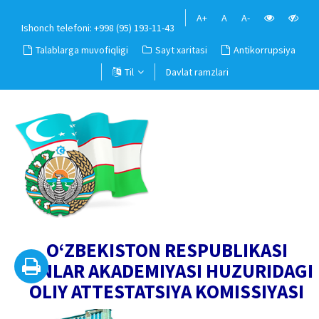
A+
A
A-
Ishonch telefoni: +998 (95) 193-11-43
Talablarga muvofiqligi
Sayt xaritasi
Antikorrupsiya
Til
Davlat ramzlari
O‘ZBEKISTON RESPUBLIKASI
FANLAR AKADEMIYASI HUZURIDAGI
OLIY ATTESTATSIYA KOMISSIYASI