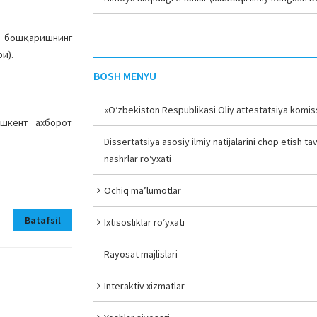
и бошқаришнинг
и).
BOSH MENYU
«O‘zbekiston Respublikasi Oliy attestatsiya komiss
ошкент ахборот
Dissertatsiya asosiy ilmiy natijalarini chop etish tav
nashrlar ro‘yxati
Ochiq ma’lumotlar
Batafsil
Ixtisosliklar ro‘yxati
Rayosat majlislari
Interaktiv xizmatlar