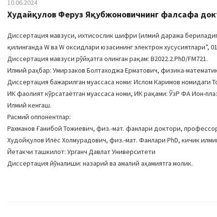
10.06.2024
Худайқулов Феруз Яқубжоновичнинг фалсафа докто
Диссертация мавзуси, ихтисослик шифри (илмий даража бериладиган
қилинганда W ва W оксидлари юзасининг электрон хусусиятлари”, 01
Диссертация мавзуси рўйҳатга олинган рақам: В2022.2.PhD/FM721.
Илмий раҳбар: Умирзаков Болтаходжа Ерматович, физика-математи
Диссертация бажарилган муассаса номи: Ислом Каримов номидаги Т
ИК фаолият кўрсатаётган муассаса номи, ИК рақами: ЎзР ФА Ион-плаз
Илмий кенгаш.
Расмий оппонентлар:
Рахманов Ғанибой Тожиевич, физ.-мат. фанлари доктори, профессо
Худойқулов Илёс Холмурадович, физ.-мат. Фанлари PhD, кичик илми
Йетакчи ташкилот: Урганч Давлат Университети
Диссертация йўналиши: назарий ва амалий аҳамиятга молик.