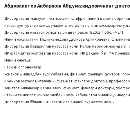
Абдувайитов Акбаржон Абдумажидовичнинг докторл
Диссертация мавзуси, ихтисослик шифри (илмий даража бериладига
наноструктуралар олиш, уларни электрон ва оптик хоссаларини ўрга
Диссертация мавзуси рўйҳатга олинган рақам: B2023.4.DSc/FM241.
Илмий маслаҳатчи: Ташмухамедова Дилноза Артикбаевна, физика-
Диссертация бажарилган муассаса номи: Ислом Каримов номидаги 
ИК фаолият кўрсатаётган муассаса номи, ИК рақами: ЎзР ФА Ион-плаз
Илмий кенгаш.
Расмий оппонентлар:
Усманов Дилшадбек Турсунбаевич, физ.-мат. фанлари доктори, пр
Кремков Михаил Виталевич, физ.-мат. фанлари доктори, профессор
Ташатов Алланазар Каршиевич, физ.-мат. фанлари доктори, профес
Етакчи ташкилот: Мирзо Улуғбек номли Ўзбекистон Миллий универс
Диссертация йўналиши: назарий ва амалий аҳамиятга молик.