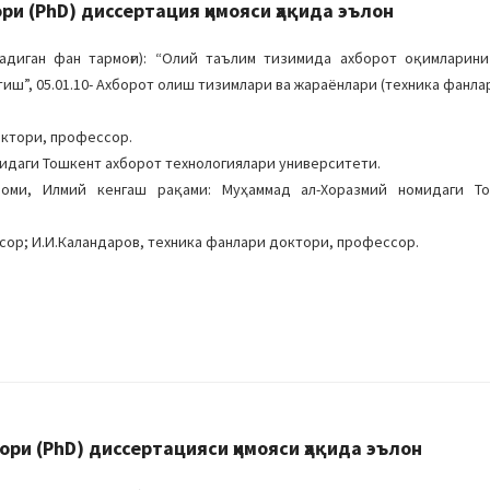
 (PhD) диссертация ҳимояси ҳақида эълон
адиган фан тармоғи): “Олий таълим тизимида ахборот оқимларин
ш”, 05.01.10- Ахборот олиш тизимлари ва жараёнлари (техника фанлар
октори, профессор.
идаги Тошкент ахборот технологиялари университети.
 номи, Илмий кенгаш рақами: Муҳаммад ал-Хоразмий номидаги Т
сор; И.И.Каландаров, техника фанлари доктори, профессор.
и (PhD) диссертацияси ҳимояси ҳақида эълон