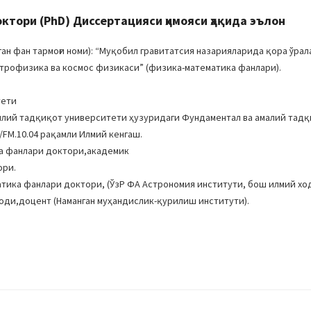
ори (PhD) Диссертацияси ҳимояси ҳақида эълон
н фан тармоғи номи): “Муқобил гравитатсия назарияларида қора ўра
“Астрофизика ва космос физикаси” (физика-математика фанлари).
тети
иллий тадқиқот университети ҳузуридаги Фундаментал ва амалий тад
/FM.10.04 рақамли Илмий кенгаш.
а фанлари доктори,академик
ори.
атика фанлари доктори, (ЎзР ФА Астрономия институти, бош илмий хо
ди,доцент (Наманган муҳандислик-қурилиш институти).