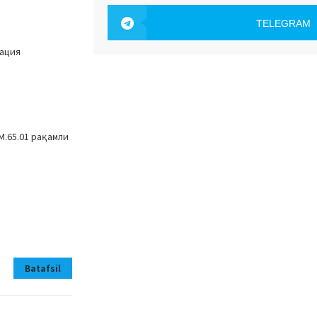
OAK.UZ
TELEGRAM
тация
OAK.UZ
M.65.01 рақамли
Batafsil