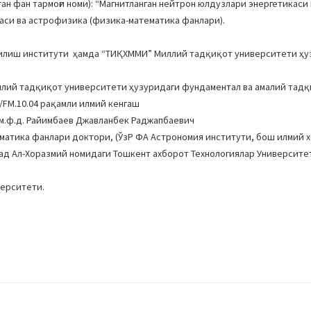
н фан тармоғи номи): “Магнитланган нейтрон юлдузлари энергетикаси 
каси ва астрофизика (физика-математика фанлари).
урилиш институти ҳамда “ТИҚХММИ” Миллий тадқиқот университети ҳу
иллий тадқиқот университети ҳузуридаги фундаментал ва амалий тад
/FM.10.04 рақамли илмий кенгаш
.-м.ф.д. Райимбаев Джавланбек Раджапбаевич
атика фанлари доктори, (ЎзР ФА Астрономия институти, бош илмий х
ад Ал-Хоразмий номидаги Тошкент ахборот Технологиялар Университе
верситети.