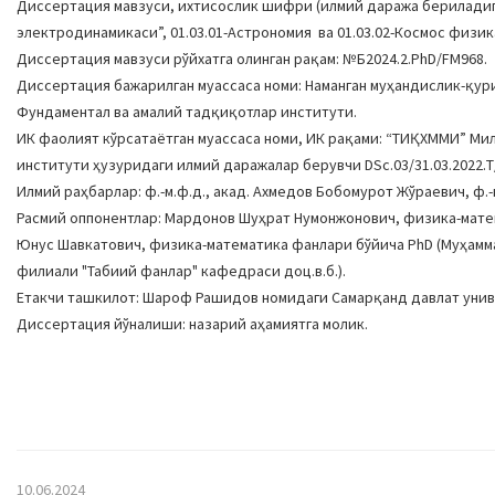
Диссертация мавзуси, ихтисослик шифри (илмий даража бериладига
электродинамикаси”, 01.03.01-Астрономия ва 01.03.02-Космос физи
Диссертация мавзуси рўйхатга олинган рақам: №Б2024.2.PhD/FM968.
Диссертация бажарилган муассаса номи: Наманган муҳандислик-қ
Фундаментал ва амалий тадқиқотлар институти.
ИК фаолият кўрсатаётган муассаса номи, ИК рақами: “ТИҚХММИ” М
институти ҳузуридаги илмий даражалар берувчи DSc.03/31.03.2022.Т
Илмий раҳбарлар: ф.-м.ф.д., акад. Ахмедов Бобомурот Жўраевич, ф
Расмий оппонентлар: Мардонов Шуҳрат Нумонжонович, физика-матем
Юнус Шавкатович, физика-математика фанлари бўйича PhD (Муҳамм
филиали "Табиий фанлар" кафедраси доц.в.б.).
Етакчи ташкилот: Шароф Рашидов номидаги Самарқанд давлат уни
Диссертация йўналиши: назарий аҳамиятга молик.
10.06.2024