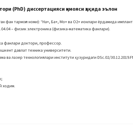
ри (PhD) диссертацияси ҳимояси ҳақида эълон
 фан тармоғи номи): “На+, Ба+, Мо+ ва О2+ ионлари ёрдамида имплан
.04.04 – физик электроника (физика-математика фанлари).
ка фанлари доктори, профессор.
ошкент давлат техника университети.
ма ва лазер технологиялари институти ҳузуридаги DSc.02/30.12.2019.F
р;
й ходим.