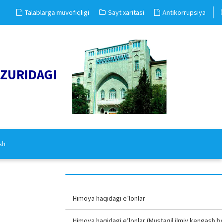
Talablarga muvofiqligi
Sayt xaritasi
Antikorrupsiya
UZURIDAGI
sh
Himoya haqidagi e’lonlar
Himoya haqidagi e’lonlar (Mustaqil ilmiy kengash b