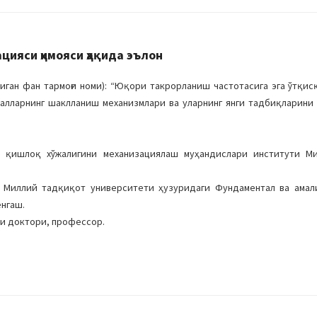
цияси ҳимояси ҳақида эълон
ган фан тармоғи номи): “Юқори такрорланиш частотасига эга ўтқи
алларнинг шаклланиш механизмлари ва уларнинг янги тадбиқларини
а қишлоқ хўжалигини механизациялаш муҳандислари институти М
” Миллий тадқиқот университети ҳузуридаги Фундаментал ва амал
енгаш.
и доктори, профессор.