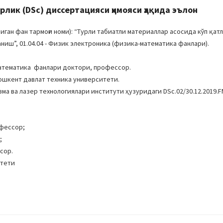
ик (DSc) диссертацияси ҳимояси ҳақида эълон
н фан тармоғи номи): “Турли табиатли материаллар асосида кўп қат
ниш”, 01.04.04 - Физик электроника (физика-математика фанлари).
математика фанлари доктори, профессор.
Тошкент давлат техника университети.
ма ва лазер технологиялари институти ҳузуридаги DSc.02/30.12.2019.F
офессор;
;
сор.
итети