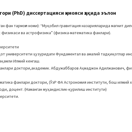
ри (PhD) диссертацияси ҳимояси ҳақида эълон
н фан тармоғи номи): “Муқобил гравитация назарияларида магнит дип
мос физикаси ва астрофизика” (физика-математика фанлари).
иверситети
қот университети ҳузуридаги Фундаментал ва амалий тадқиқотлар ин
рақамли Илмий кенгаш.
фанлари доктори,академик. Абдужаббаров Аҳмаджон Адилжанович, фи
матика фанлари доктори, (ЎзР ФА Астрономия институти, бош илмий х
ди, доцент. (Наманган муҳандислик-қурилиш институти)
верситети.