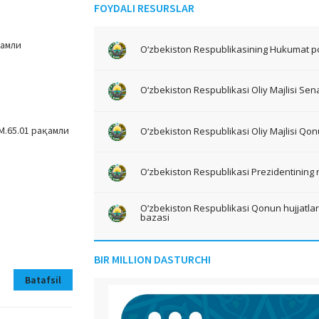
FOYDALI RESURSLAR
ламли
O‘zbekiston Respublikasining Hukumat po
O‘zbekiston Respublikasi Oliy Majlisi Sena
M.65.01 рақамли
O‘zbekiston Respublikasi Oliy Majlisi Qon
O‘zbekiston Respublikasi Prezidentining 
O‘zbekiston Respublikasi Qonun hujjatlari 
bazasi
BIR MILLION DASTURCHI
Batafsil