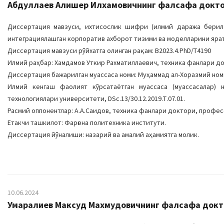
Абдуллаев Алишер Илхамовичнинг фалсафа доктори
Диссертация мавзуси, ихтисослик шифри (илмий даража берил
интеграциялашган корпоратив ахборот тизими ва моделларини ярати
Диссертация мавзуси рўйхатга олинган рақам: B2023.4.PhD/Т4190
Илмий раҳбар: Хамдамов Уткир Рахматиллаевич, техника фанлари д
Диссертация бажарилган муассаса номи: Муҳаммад ал-Хоразмий ном
Илмий кенгаш фаолият кўрсатаётган муассаса (муассасалар)
технологиялари университети, DSc.13/30.12.2019.Т.07.01.
Расмий оппонентлар: А.А.Саидов, техника фанлари доктори, профес
Етакчи ташкилот: Фарғона политехника институти.
Диссертация йўналиши: назарий ва амалий аҳамиятга молик.
10.06.2024
Умаралиев Максуд Махмудовичнинг фалсафа доктор