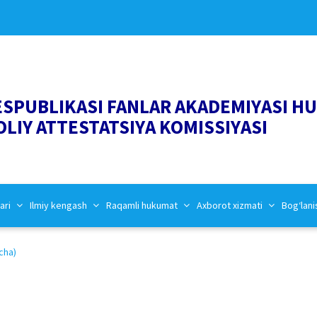
ESPUBLIKASI FANLAR AKADEMIYASI H
OLIY ATTESTATSIYA KOMISSIYASI
ari
Ilmiy kengash
Raqamli hukumat
Axborot xizmati
Bog‘lani
cha)