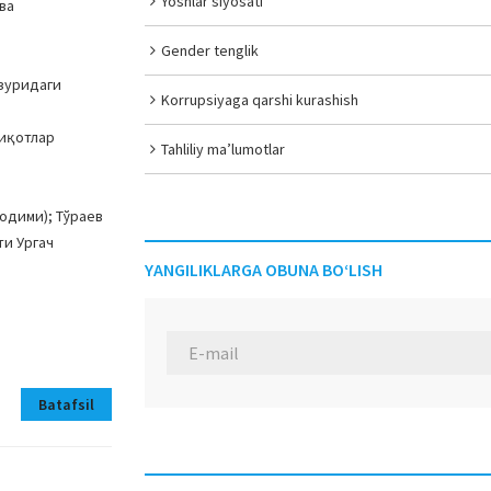
Yoshlar siyosati
ва
Gender tenglik
зуридаги
Korrupsiyaga qarshi kurashish
қиқотлар
Tahliliy ma’lumotlar
одими); Тўраев
ти Ургач
YANGILIKLARGA OBUNA BO‘LISH
Batafsil