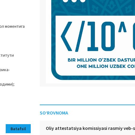
ол моментига
ститути
зика-
одими);
SO‘ROVNOMA
Oliy attestatsiya komissiyasi rasmiy veb-
Batafsil