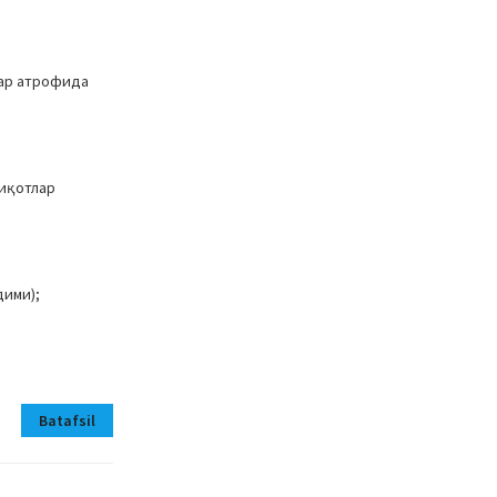
лар атрофида
қиқотлар
дими);
Batafsil