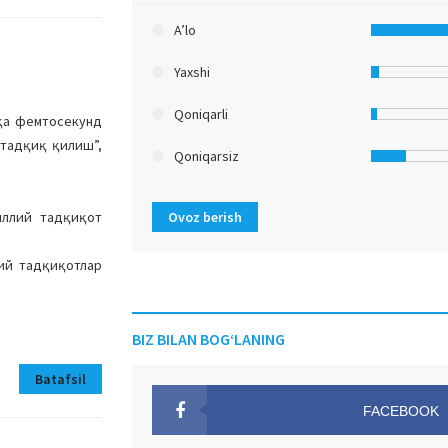
A’lo
Yaxshi
Qoniqarli
сқа фемтосекунд
 тадқиқ қилиш”,
Qoniqarsiz
Ovoz berish
иллий тадқиқот
ий тадқиқотлар
BIZ BILAN BOG‘LANING
Batafsil
FACEBOOK