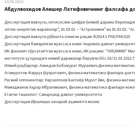
10.06.2024
Абдулвохидов Алишер Латифовичнинг фалсафа докт
Диссертация мавзуси, ихтисослик шифри (илмий даража бериладига
оптик-энергетик жараёнлар”, 01.03.01 – “Астрономия” ва 01.03.02- 
Диссертация мавзуси рўйхатга олинган рақам: B2024.1.PhD/FM1025
Диссертация бажарилган муассаса номи: Андижон давлат универси
ИК фаолият кўрсатаётган муассаса номи, ИК рақами: “ТИҚХММИ” М
институти ҳузуридаги илмий даражалар берувчи DSc.03/31.03.2022.Т
Илмий раҳбарлар: Ахмедов Бобомурат Жураевич,физика-математик
Атамуротов Фаррух Шухратович, физика-математика фанлари докт
Расмий оппонентлар: Нарзиллоев Бахтиёр Мурот ўғли, физика-матем
Мамаджанов Аҳрор Ибрагимович, физика-математика фанлари номзо
Етакчи ташкилот: Самарқанд давлат университети.
Диссертация йўналиши: назарий аҳамиятга молик.