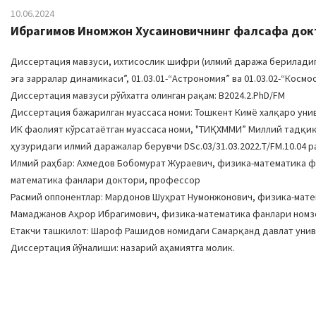
10.06.2024
Ибрагимов Иномжон Хусаиновичнинг фалсафа докто
Диссертация мавзуси, ихтисослик шифри (илмий даража бериладига
эга зарралар динамикаси”, 01.03.01-“Астрономия” ва 01.03.02-“Кос
Диссертация мавзуси рўйхатга олинган рақам: B2024.2.PhD/FM
Диссертация бажарилган муассаса номи: Тошкент Кимё халқаро ун
ИК фаолият кўрсатаётган муассаса номи, "ТИҚХММИ” Миллий тадқи
ҳузуридаги илмий даражалар берувчи DSc.03/31.03.2022.Т/FM.10.04 
Илмий раҳбар: Ахмедов Бобомурат Жураевич, физика-математика 
математика фанлари доктори, профессор
Расмий оппонентлар: Мардонов Шуҳрат Нумонжонович, физика-мате
Мамаджанов Аҳрор Ибрагимович, физика-математика фанлари номзо
Етакчи ташкилот: Шароф Рашидов номидаги Самарқанд давлат уни
Диссертация йўналиши: назарий аҳамиятга молик.