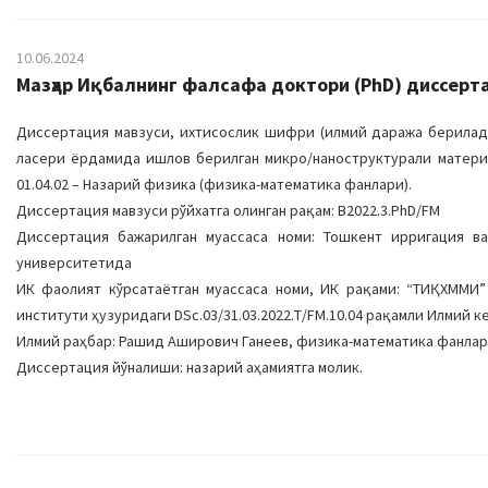
10.06.2024
Мазҳар Иқбалнинг фалсафа доктори (PhD) диссерта
Диссертация мавзуси, ихтисослик шифри (илмий даража берилади
ласери ёрдамида ишлов берилган микро/наноструктурали матери
01.04.02 – Назарий физика (физика-математика фанлари).
Диссертация мавзуси рўйхатга олинган рақам: B2022.3.PhD/FM
Диссертация бажарилган муассаса номи: Тошкент ирригация в
университетида
ИК фаолият кўрсатаётган муассаса номи, ИК рақами: “ТИҚХММИ
институти ҳузуридаги DSc.03/31.03.2022.Т/FM.10.04 рақамли Илмий к
Илмий раҳбар: Рашид Аширович Ганеев, физика-математика фанлар
Диссертация йўналиши: назарий аҳамиятга молик.