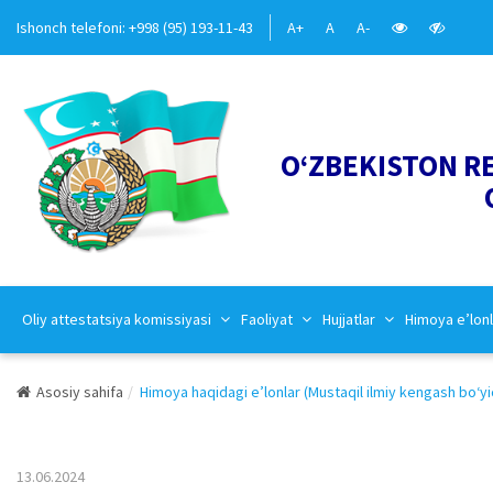
Ishonch telefoni: +998 (95) 193-11-43
A+
A
A-
O‘ZBEKISTON R
Oliy attestatsiya komissiyasi
Faoliyat
Hujjatlar
Himoya e’lonl
Asosiy sahifa
Himoya haqidagi e’lonlar (Mustaqil ilmiy kengash bo‘yi
13.06.2024