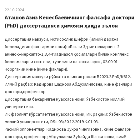
22.10.2024
Аташов Азиз Кенесбаевичнинг фалсафа доктори
(PhD) диссертацияси ҳимояси ҳақида эълон
Диссертация мавзуси, ихтисослик шифри (илмий даража
бериладиган фан тармоғи номи): «Баъзи 3д-металларнинг 2-
амино-5-меркапто-1,3,4-тиадиазол ҳосилалари билан комплекс
бирикмаларни синтези, тузилиши ва хоссалари», 02.00.01-
Ноорганик кимё (кимё фанлари).
Диссертация мавзуси рўйхатга олинган рақам: B2023.2.PhD/К612.
Илмий раҳбар: Кадирова Шаҳноза Абдухалиловна, кимё фанлари
доктори,профессор.
Диссертация бажарилган муассаса номи: Ўзбекистон миллий
университети.
ИК фаолият кўрсатаётган муассаса номи, ИК рақами: Ўзбекистон
миллий университети, DSc.03/30.12.2019.К.01.03.
Расмий оппонентлар: Кадирова Зухра Чингизовна, кимё фанлари
доктори, профессор; Абдуллаева Зубайда Шавкатовна, кимё