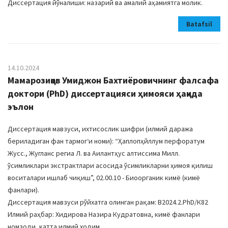
Диссертация йўналиши: назарий ва амалий аҳамиятга молик.
Batafsil
14.10.2024
Мамарозиқов Умиджон Бахтиёровичнинг фалсафа
доктори (PhD) диссертацияси ҳимояси ҳақида
эълон
Диссертация мавзуси, ихтисослик шифри (илмий даража
бериладиган фан тармогʻи номи): “Ҳаплопҳйллум перфоратум
Жусс., Жугланс региа Л. ва Аилантҳус алтиссима Милл.
ўсимликлари экстрактлари асосида ўсимликларни ҳимоя қилиш
воситалари ишлаб чиқиш”, 02.00.10 - Биоорганик кимё (кимё
фанлари).
Диссертация мавзуси рўйхатга олинган рақам: В2024.2.PhD/К82
Илмий раҳбар: Хидирова Назира Кудратовна, кимё фанлари
номзоди, катта илмий ходим