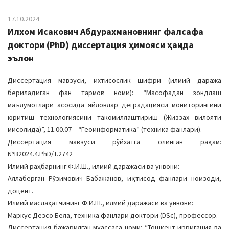
17.10.2024
Илхом Исакович Абдурахмановнинг фалсафа
доктори (PhD) диссертация ҳимояси ҳақида
эълон
Диссертация мавзуси, ихтисослик шифри (илмий даража
бериладиган фан тармоғи номи): “Масофадан зондлаш
маълумотлари асосида яйловлар деградацияси мониторингини
юритиш технологиясини такомиллаштириш (Жиззах вилояти
мисолида)”, 11.00.07 – “Геоинформатика” (техника фанлари).
Диссертация мавзуси рўйхатга олинган рақам:
№В2024.4.PhD/T.2742
Илмий раҳбарнинг Ф.И.Ш., илмий даражаси ва унвони:
Аллаберган Рўзимович Бабажанов, иқтисод фанлари номзоди,
доцент.
Илмий маслаҳатчининг Ф.И.Ш., илмий даражаси ва унвони:
Маркус Дезсо Бела, техника фанлари доктори (DSc), профессор.
Диссертация бажарилган муассаса номи: “Тошкент ирригация ва