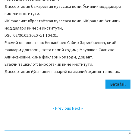
Диссертация бажарилган муассаса номи: Ўсимлик моддалари
кимёси институти.
ИК фаолият кўрсатаётган муассаса номи, ИК рақами: Ўсимлик
моддалари кимёси институти,
DSc. 02/30.01.2020.К/Т.104.01.
Расмий оппонентлар: Нишанбаев Сабир Зарипбаевич, кимё
фанлари доктори, катта илмий ходим; Маулянов Салихжон
Алимжанович. кимё фанлари номзоди, доцент.
Етакчи ташкилот: Биоорганик кимё институти.
Диссертация йўналиши: назарий ва амалий аҳамиятга молик.
Batafsil
« Previous
Next »