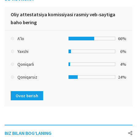
Oliy attestatsiya komissiyasi rasmiy veb-saytiga
baho bering
A’lo
66%
Yaxshi
6%
Qoniqarli
4%
Qoniqarsiz
24%
Ovoz berish
BIZ BILAN BOG‘LANING