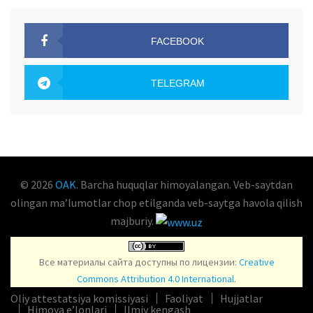
FACEBOOK
OAK.UZ
TELEGRAM
OAK.UZ
© 2026
OAK
. Barcha huquqlar himoyalangan. Veb-saytdan
olingan maʼlumotlar chop etilganda veb-saytga havola qilish
majburiy.
Все материалы сайта доступны по лицензии:
Creative
Commons Attribution 4.0 International
.
Oliy attestatsiya komissiyasi
Faoliyat
Hujjatlar
Himoya e’lonlari
Ilmiy kengash