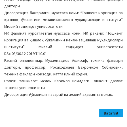
доктори.
Диссертация бажарилган муассаса номи: “Тошкент ирригация ва
қишлоқ хўжалигини механизациялаш муҳандислари институти”
Миллий тадқиқот университети
ИК фаолият кўрсатаётган муассаса номи, ИК рақами: “Тошкент
ирригация ва қишлоқ хўжалигини механизациялаш муҳандислари
институти” Миллий тадқиқот университети
DSc.03/30.12.2019.Т.10.01
Расмий оппонентлар: Мухаммадиев Ашираф, техника фанлари
доктори, профессор; Росаходжаев Бахромжон Собирович,
техника фанлари номзоди, катта илмий ходим.
Етакчи ташкилот: Ислом Каримов номидаги Тошкент давлат
техника университети.
Диссертация йўналиши: назарий ва амалий аҳамиятга молик.
Batafsil