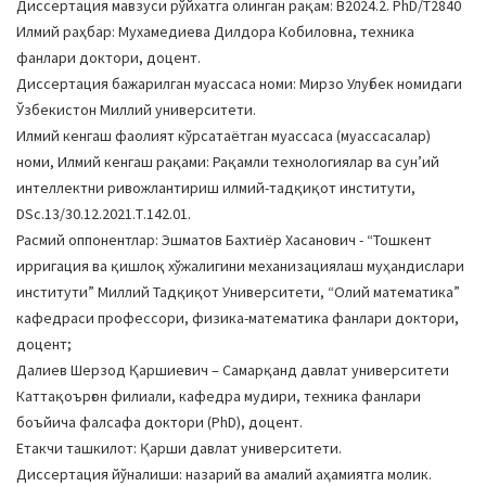
Диссертация мавзуси рўйхатга олинган рақам: В2024.2. PhD/Т2840
Илмий раҳбар: Мухамедиева Дилдора Кобиловна, техника
фанлари доктори, доцент.
Диссертация бажарилган муассаса номи: Мирзо Улуғбек номидаги
Ўзбекистон Миллий университети.
Илмий кенгаш фаолият кўрсатаётган муассаса (муассасалар)
номи, Илмий кенгаш рақами: Рақамли технологиялар ва сунʼий
интеллектни ривожлантириш илмий-тадқиқот институти,
DSc.13/30.12.2021.Т.142.01.
Расмий оппонентлар: Эшматов Бахтиёр Хасанович - “Тошкент
ирригация ва қишлоқ хўжалигини механизациялаш муҳандислари
институти” Миллий Тадқиқот Университети, “Олий математика”
кафедраси профессори, физика-математика фанлари доктори,
доцент;
Далиев Шерзод Қаршиевич – Самарқанд давлат университети
Каттақоърғон филиали, кафедра мудири, техника фанлари
боъйича фалсафа доктори (PhD), доцент.
Етакчи ташкилот: Қарши давлат университети.
Диссертация йўналиши: назарий ва амалий аҳамиятга молик.