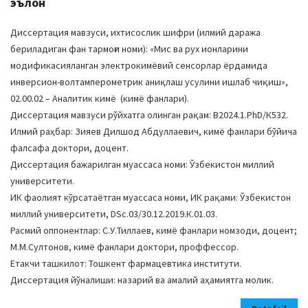
эълон
a
t
Диссертация мавзуси, ихтисослик шифри (илмий даража
i
бериладиган фан тармоғи номи): «Мис ва рух ионларини
o
модификасияланган электрокимёвий сенсорлар ёрдамида
n
инверсион-волтамперометрик аниқлаш усулини ишлаб чиқиш»,
02.00.02 – Аналитик кимё (кимё фанлари).
Диссертация мавзуси рўйхатга олинган рақам: В2024.1.PhD/К532.
Илмий раҳбар: Зияев Дилшод Абдуллаевич, кимё фанлари бўйича
фалсафа доктори, доцент.
Диссертация бажарилган муассаса номи: Ўзбекистон миллий
университети.
ИК фаолият кўрсатаётган муассаса номи, ИК рақами: Ўзбекистон
миллий университети, DSc.03/30.12.2019.К.01.03.
Расмий оппонентлар: С.У.Тиллаев, кимё фанлари номзоди, доцент;
М.М.Султонов, кимё фанлари доктори, проффессор.
Етакчи ташкилот: Тошкент фармацевтика институти.
Диссертация йўналиши: назарий ва амалий аҳамиятга молик.