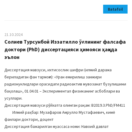
Batafsil
21.10.2024
Солиев Турсунбой Иззатилло ўғлининг фалсафа
доктори (PhD) диссертацияси ҳимояси ҳақида
эълон
Диссертация мавзуси, ихтисослик шифри (илмий даража
бериладиган фан тармоғи): «Уран емирилиш занжири
радионуклидлари орасидаги радиоактив мувозанат бузулишини
баҳолаш», 01.04.01 – Экспериментал физиканинг асбоблари ва
усуллари.
Диссертация мавзуси рўйхатга олинган рақам: B2019.3.PhD/FM411
Илмий раҳбар: Музафаров Амрулло Мустафаевич, кимё
фанлари доктори, доцент
Диссертация бажарилган муассаса номи: Навоий давлат