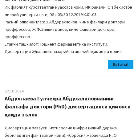
ИК фаолият кўрсатаётган муассаса номи, ИК рақами: Оʻзбекистон
миллий университети, DSc.03/30.12.2019.К.01.03.
Расмий оппонентлар: Э.Абдурахмонов, кимё фанлари доктори
проффессор; Ж.Ф.Зиявитдинов, кимё фанлари доктори,
проффессор.
Етакчи ташкилот: Тошкент фармацевтика институти.
Диссертация йўналиши: назарий ва амалий аҳамиятга молик.
Batafsil
22.10.2024
Абдуллаева Гулчехра Абдухалиловнанинг
фалсафа доктори (PhD) диссертацияси ҳимояси
ҳақида эълон
Диссертация мавзуси, ихтисослик шифри (илмий даража
бериладиган фан тармоғи номи): «Сорбсия жараёнида Н, С-