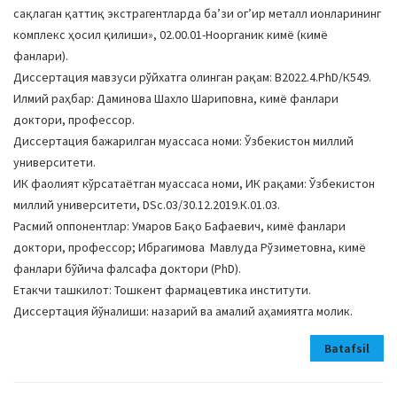
сақлаган қаттиқ экстрагентларда баʼзи огʼир металл ионларининг
комплекс ҳосил қилиши», 02.00.01-Ноорганик кимё (кимё
фанлари).
Диссертация мавзуси рўйхатга олинган рақам: B2022.4.PhD/К549.
Илмий раҳбар: Даминова Шахло Шариповна, кимё фанлари
доктори, профессор.
Диссертация бажарилган муассаса номи: Ўзбекистон миллий
университети.
ИК фаолият кўрсатаётган муассаса номи, ИК рақами: Ўзбекистон
миллий университети, DSc.03/30.12.2019.К.01.03.
Расмий оппонентлар: Умаров Бақо Бафаевич, кимё фанлари
доктори, профессор; Ибрагимова Мавлуда Рўзиметовна, кимё
фанлари бўйича фалсафа доктори (PhD).
Етакчи ташкилот: Тошкент фармацевтика институти.
Диссертация йўналиши: назарий ва амалий аҳамиятга молик.
Batafsil