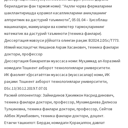
бериладиган фан тармоғи номи): “Ақлли чорва фермаларини
шакллантиришда қорамол касалликларини аниқлашнинг
алгоритмик ва дастурий таъминоти”, 05.01.04 – Ҳисоблаш
машиналари, мажмуалари ва компютер тармоқларининг
математик ва дастурий таъминоти (техника фанлари).
Диссертация мавзуси рўйхатга олинган рақам: В2024.2.DSc/Т773.
Илмий маслаҳатчи: Нишанов Ахрам Хасанович, техника фанлари
доктори, профессор
Диссертация бажарилган муассаса номи: Муҳаммад ал-Хоразмий
номидаги Тошкент ахборот технологиялари университети.
ИК фаолият кўрсатаётган муассаса (муассасалар) номи, ИК
рақами: Тошкент ахборот технологиялари университети,
DSc.13/30.12.2019.Т.07.01
Расмий оппонентлар: Зайнидинов Ҳакимжон Насриддинович,
техника фанлари доктори, профессор, Мухамедиева Дилноза
Тулқиновна, техника фанлари доктори, профессор, Сейтов
Айбек Жумабаевич, техника фанлари доктори, доцент.
Етакчи ташкилот: Бердақ номидаги Қорақалпоқ давлат