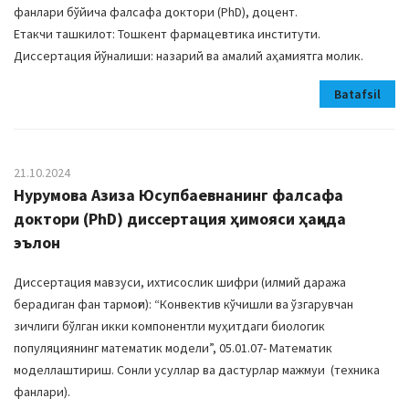
фанлари бўйича фалсафа доктори (PhD), доцент.
Етакчи ташкилот: Тошкент фармацевтика институти.
Диссертация йўналиши: назарий ва амалий аҳамиятга молик.
Batafsil
21.10.2024
Нурумова Азиза Юсупбаевнанинг фалсафа
доктори (PhD) диссертация ҳимояси ҳақида
эълон
Диссертация мавзуси, ихтисослик шифри (илмий даража
берадиган фан тармоғи): “Конвектив кўчишли ва ўзгарувчан
зичлиги бўлган икки компонентли муҳитдаги биологик
популяциянинг математик модели”, 05.01.07- Математик
моделлаштириш. Сонли усуллар ва дастурлар мажмуи (техника
фанлари).