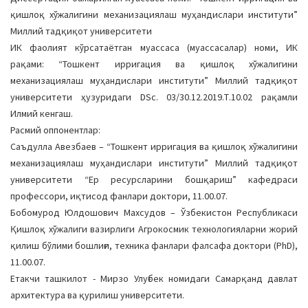
қишлоқ хўжалигини механизациялаш муҳандислари институти”
Миллий тадқиқот университети
ИК фаолият кўрсатаётган муассаса (муассасалар) номи, ИК
рақами: “Тошкент ирригация ва қишлоқ хўжалигини
механизациялаш муҳандислари институти” Миллий тадқиқот
университети ҳузуридаги DSc. 03/30.12.2019.Т.10.02 рақамли
Илмий кенгаш.
Расмий оппонентлар:
Саъдулла Авезбаев – “Тошкент ирригация ва қишлоқ хўжалигини
механизациялаш муҳандислари институти” Миллий тадқиқот
университети “Ер ресурсларини бошқариш” кафедраси
профессори, иқтисод фанлари доктори, 11.00.07.
Бобомурод Юлдошович Махсудов – Ўзбекистон Республикаси
Қишлоқ хўжалиги вазирлиги Агрокосмик технологияларни жорий
қилиш бўлими бошлиғи, техника фанлари фалсафа доктори (PhD),
11.00.07.
Етакчи ташкилот - Мирзо Улуғбек номидаги Самарқанд давлат
архитектура ва қурилиш университети.