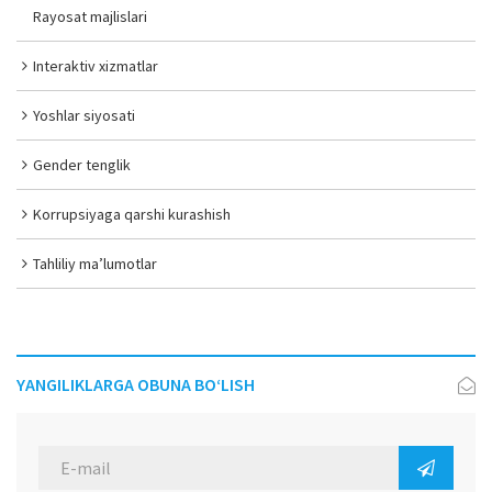
Rayosat majlislari
Interaktiv xizmatlar
Yoshlar siyosati
Gender tenglik
Korrupsiyaga qarshi kurashish
Tahliliy ma’lumotlar
YANGILIKLARGA OBUNA BO‘LISH