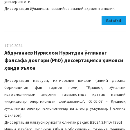
университети.
Диссертация йўналиши: назарий ва амалий аҳамиятга молик.
Batafsil
17.10.2024
Абдуғаниев Нурислом Нуритдин ўғлининг
фалсафа доктори (PhD) диссертацияси ҳимояси
ҳақида эълон
Диссертация мавзуси, ихтисослик шифри (илмий даража
бериладиган фан тармоғи номи): “Қишлоқ хўжалиги
истеъмолчилари энергия таъминотида қаттиқ маиший
чиқиндилар энергиясидан фойдаланиш”, 05.05.07 – Қишлоқ
хўжалигида электр технологиялар ва электр ускуналар (техника
фанлари).
Диссертация мавзуси рўйхатга олинган рақам: В2024.3.PhD/Т3961
Илмий раҳбар: Турсунов Обид Бобоқулович, техника фанлари