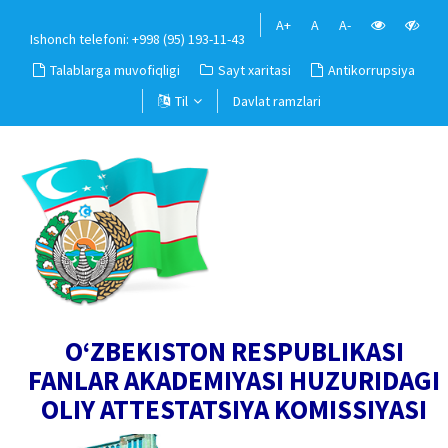
A+
A
A-
Ishonch telefoni: +998 (95) 193-11-43
Talablarga muvofiqligi
Sayt xaritasi
Antikorrupsiya
Til
Davlat ramzlari
O‘ZBEKISTON RESPUBLIKASI
FANLAR AKADEMIYASI HUZURIDAGI
OLIY ATTESTATSIYA KOMISSIYASI