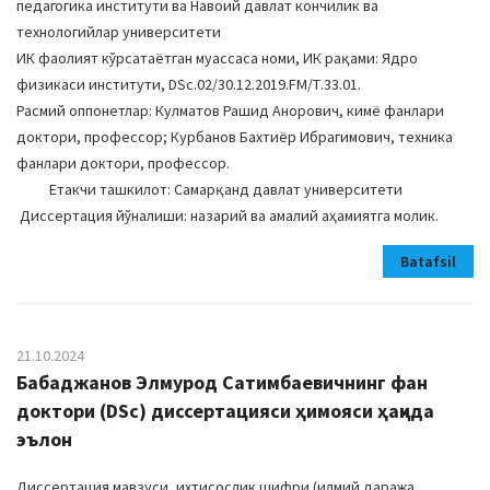
педагогика институти ва Навоий давлат кончилик ва
технологийлар университети
ИК фаолият кўрсатаётган муассаса номи, ИК рақами: Ядро
физикаси институти, DSc.02/30.12.2019.FM/Т.33.01.
Расмий оппонетлар: Кулматов Рашид Анорович, кимё фанлари
доктори, профессор; Курбанов Бахтиёр Ибрагимович, техника
фанлари доктори, профессор.
Етакчи ташкилот: Самарқанд давлат университети
Диссертация йўналиши: назарий ва амалий аҳамиятга молик.
Batafsil
21.10.2024
Бабаджанов Элмурод Сатимбаевичнинг фан
доктори (DSc) диссертацияси ҳимояси ҳақида
эълон
Диссертация мавзуси, ихтисослик шифри (илмий даража