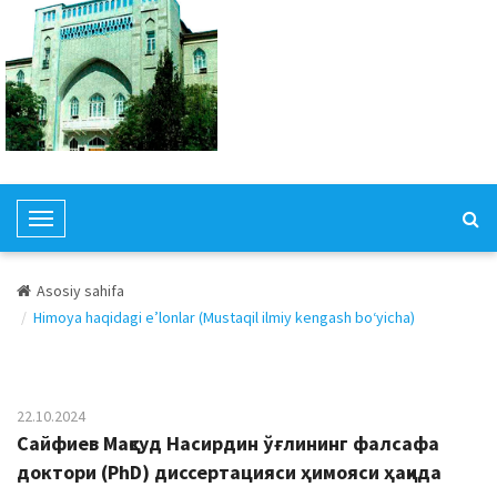
T
o
g
Asosiy sahifa
g
Himoya haqidagi e’lonlar (Mustaqil ilmiy kengash bo‘yicha)
l
e
N
a
22.10.2024
v
Сайфиев Мақсуд Насирдин ўғлининг фалсафа
i
доктори (PhD) диссертацияси ҳимояси ҳақида
g