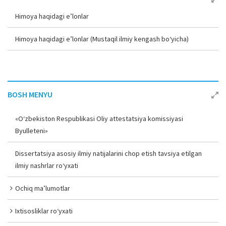
Himoya haqidagi e’lonlar
Himoya haqidagi e’lonlar (Mustaqil ilmiy kengash bo‘yicha)
BOSH MENYU
«O‘zbekiston Respublikasi Oliy attestatsiya komissiyasi
Byulleteni»
Dissertatsiya asosiy ilmiy natijalarini chop etish tavsiya etilgan
ilmiy nashrlar ro‘yxati
Ochiq ma’lumotlar
Ixtisosliklar ro‘yxati