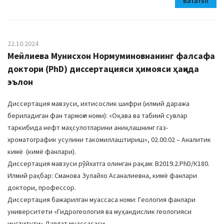
Batafsil
22.10.2024
Мейлиева Мунисхон Нормуминовнанинг фалсафа
доктори (PhD) диссертацияси ҳимояси ҳақида
эълон
Диссертация мавзуси, ихтисослик шифри (илмий даража
бериладиган фан тармоғи номи): «Оқава ва табиий сувлар
таркибида нефт маҳсулотларини аниқлашнинг газ-
хроматографик усулини такомиллаштириш», 02.00.02 – Аналитик
кимё (кимё фанлари).
Диссертация мавзуси рўйхатга олинган рақам: В2019.2.PhD/К180.
Илмий раҳбар: Сманова Зулайхо Асаналиевна, кимё фанлари
доктори, профессор.
Диссертация бажарилган муассаса номи: Геология фанлари
университети «Гидрогеология ва муҳандислик геологияси
институти» Давлат муассасаси.