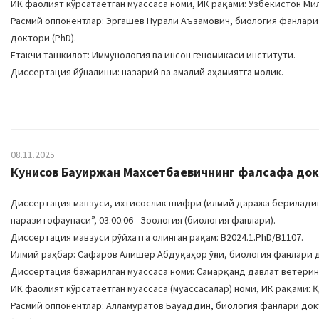
ИК фаолият кўрсатаётган муассаса номи, ИК рақами: Ўзбекистон Мил
Расмий оппонентлар: Эргашев Нурали Аъзамович, биология фанлар
доктори (PhD).
Етакчи ташкилот: Иммунология ва инсон геномикаси институти.
Диссертация йўналиши: назарий ва амалий аҳамиятга молик.
08.11.2025
Кунисов Бауиржан Махсетбаевичнинг фалсафа докт
Диссертация мавзуси, ихтисослик шифри (илмий даража бериладиган
паразитофаунаси”, 03.00.06 - Зоология (биология фанлари).
Диссертация мавзуси рўйхатга олинган рақам: B2024.1.PhD/B1107.
Илмий раҳбар: Сафаров Алишер Абдуқаҳор ўғли, биология фанлари 
Диссертация бажарилган муассаса номи: Самарқанд давлат ветерин
ИК фаолият кўрсатаётган муассаса (муассасалар) номи, ИК рақами: Қ
Расмий оппонентлар: Алламуратов Бауаддин, биология фанлари до