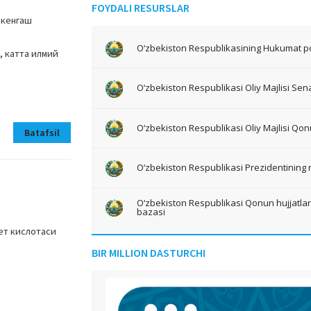
FOYDALI RESURSLAR
 кенгаш
O‘zbekiston Respublikasining Hukumat po
, катта илмий
O‘zbekiston Respublikasi Oliy Majlisi Sena
O‘zbekiston Respublikasi Oliy Majlisi Qon
Batafsil
O‘zbekiston Respublikasi Prezidentining 
O‘zbekiston Respublikasi Qonun hujjatlari 
bazasi
ет кислотаси
BIR MILLION DASTURCHI