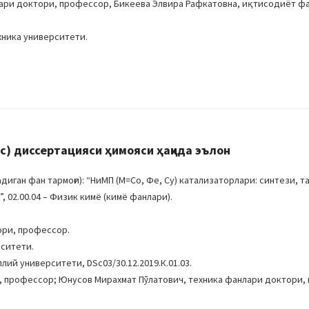
ари доктори, профессор, Бикеева Элвира Рафкатовна, иқтисодиёт ф
хника университети.
) диссертацияси ҳимояси ҳақида эълон
ган фан тармоғи): “НиМП (М=Cо, Фе, Cу) катализаторлари: синтези, т
02.00.04 – Физик кимё (кимё фанлари).
ори, профессор.
рситети.
ий университети, DSc03/30.12.2019.К.01.03.
, профессор; Юнусов Мирахмат Пўлатович, техника фанлари доктори,
.