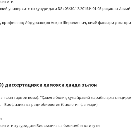
рситети.
ллий университети ҳузуридаги DSc03/30.12.2019.K.01.03 рақамли Илмий
и, профессор; Абдуразоқов Асқар Шералиевич, кимё фанлари доктори
D) диссертацияси ҳимояси ҳақида эълон
 фан тармоғи номи): “Ҳажмга боғлиқ ҳужайравий жараёнларга глицирр
2 – Биофизика ва радиобиология (биология фанлари).
и.
рситети ҳузуридаги Биофизика ва биокимё институти.