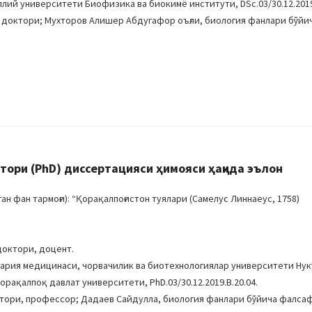
лий университети Биофизика ва биокимё институти, DSc.03/30.12.2019.
и доктори; Мухторов Алишер Абдугафор оъғли, биология фанлари бўй
ори (PhD) диссертацияси ҳимояси ҳақида эълон
 фан тармоғи): “Қорақалпоғистон туялари (Cамелус Линнаеус, 1758)
доктори, доцент.
ария медицинаси, чорвачилик ва биотехнологиялар университети Нук
орақалпоқ давлат университети, PhD.03/30.12.2019.B.20.04.
ктори, профессор; Дадаев Сайдулла, биология фанлари бўйича фалса