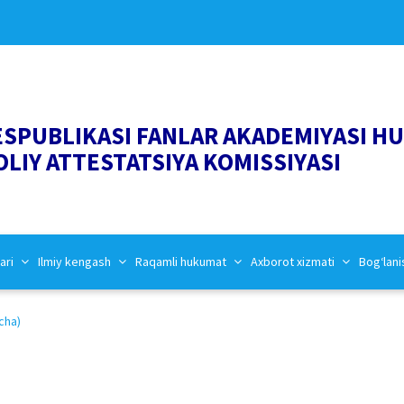
ESPUBLIKASI FANLAR AKADEMIYASI H
OLIY ATTESTATSIYA KOMISSIYASI
ari
Ilmiy kengash
Raqamli hukumat
Axborot xizmati
Bog‘lani
cha)