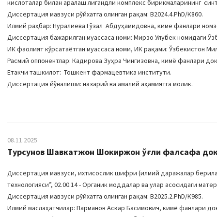
кислоталар билан аралаш лигандли комплекс бирикмаларининг синтез
Диссертация мавзуси рўйхатга олинган рақам: В2024.4.PhD/К860.
Илмий раҳбар: Нуралиева Гўзал Абдуҳамидовна, кимё фанлари номз
Диссертация бажарилган муассаса номи: Мирзо Улуғбек номидаги Ўз
ИК фаолият кўрсатаётган муассаса номи, ИК рақами: Ўзбекистон Милл
Расмий оппонентлар: Кадирова Зуҳра Чингизовна, кимё фанлари до
Етакчи ташкилот: Тошкент фармацевтика институти.
Диссертация йўналиши: назарий ва амалий аҳамиятга молик.
08.11.2025
Турсунов Шавкатжон Шокиржон ўғли фалсафа докт
Диссертация мавзуси, ихтисослик шифри (илмий даражалар берилад
технологияси”, 02.00.14 - Органик моддалар ва улар асосидаги мате
Диссертация мавзуси рўйхатга олинган рақам: В2025.2.PhD/К985.
Илмий маслаҳатчилар: Парманов Аскар Басимович, кимё фанлари до