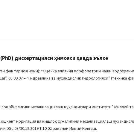
(PhD) диссертацияси ҳимояси ҳақида эълон
ан фан тармоғи номи): “Оценка влияния морфометрии чаши водохрани
”, 05.09.07 – “Гидравлика ва муҳандислик гидрологияси” (техника фа
ишлоқ хўжалигини механизациялаш муҳандислари институти” Миллий т
 “Тошкент ирригация ва қишлоқ хўжалигини механизациялаш муҳандисл
 DSc.03/30.12.2019.Т.10.02 рақамли Илмий Кенгаш.