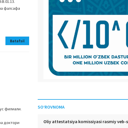
B.01.13.
ича фалсафа
Batafsil
SO‘ROVNOMA
ус филиали.
Oliy attestatsiya komissiyasi rasmiy veb-
фа доктори