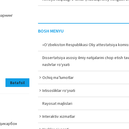
ларнинг
BOSH MENYU
«O‘zbekiston Respublikasi Oliy attestatsiya komiss
Dissertatsiya asosiy ilmiy natijalarini chop etish tav
nashrlar ro‘yxati
Ochiq ma’lumotlar
Batafsil
Ixtisosliklar ro‘yxati
Rayosat majlislari
Interaktiv xizmatlar
 дикарбон