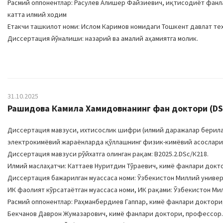
Расмий оппонентлар: Расулев Алишер Файзиевич, иқтисодиёт фанл
катта илмий ходим
Етакчи ташкилот номи: Ислом Каримов номидаги Тошкент давлат те
Диссертация йўналиши: назарий ва амалий аҳамиятга молик.
31.10.2025
Рашидова Камила Хамидовнанинг фан доктори (DSc
Диссертация мавзуси, ихтисослик шифри (илмий даражалар берилади
электрокимёвий жараёнларда қўллашнинг физик-кимёвий асослари”, 
Диссертация мавзуси рўйхатга олинган рақам: B2025.2.DSc/К218.
Илмий маслаҳатчи: Каттаев Нуритдин Тўраевич, кимё фанлари докт
Диссертация бажарилган муассаса номи: Ўзбекистон Миллий униве
ИК фаолият кўрсатаётган муассаса номи, ИК рақами: Ўзбекистон Милл
Расмий оппонентлар: Раҳманбердиев Гаппар, кимё фанлари доктори
Бекчанов Даврон Жумазарович, кимё фанлари доктори, профессор