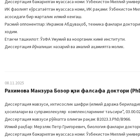
Диссертация бажарилган муассаса номи: Ўзбекистон Миллий униве
ИК фаолият кўрсатаётган муассаса номи, ИК рақами: Ўзбекистон Ми
асосидаги бир марталик илмий кенгаш.
Расмий оппонентлар: Икрамов Абдуваҳоб, техника фанлари доктор
ходим.
Етакчи ташкилот: ЎзФА Умумий ва ноорганик кимё институти.
Диссертация йўналиши: назарий ва амалий аҳамиятга молик.
08.11.2025
Рахимова Манзура Бозор қизи фалсафа доктори (Ph
Диссертация мавзуси, ихтисослик шифри (илмий даража бериладиган
ҳосилалари ва супрамолекуляр комплексларининг таъсири”, 03.00.0
Диссертация мавзуси рўйхатга олинган рақам: B2023.3.PhD/B966.
Илмий раҳбар: Мерзляк Петр Григоревич, биология фанлари доктор
Диссертация бажарилган муассаса номи: Ўзбекистон Миллий униве