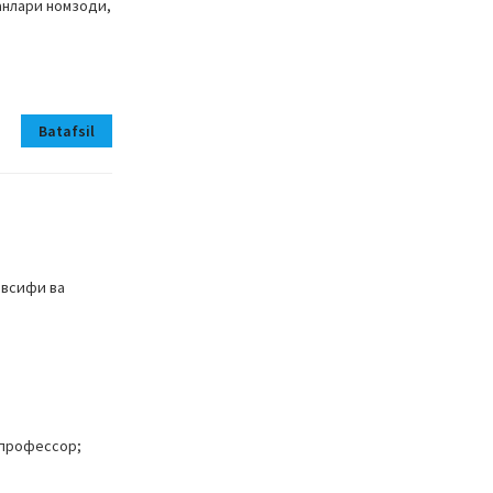
анлари номзоди,
Batafsil
авсифи ва
 профессор;