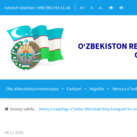
Ishonch telefoni: +998 (95) 193-11-43
A+
A
A-
O‘ZBEKISTON R
Oliy attestatsiya komissiyasi
Faoliyat
Hujjatlar
Himoya e’lonl
Asosiy sahifa
Himoya haqidagi e’lonlar (Mustaqil ilmiy kengash bo‘yi
08.11.2025