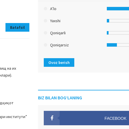
A’lo
Yaxshi
Batafsil
Qoniqarli
Qoniqarsiz
Ovoz berish
лищ на их
нлари).
BIZ BILAN BOG‘LANING
адқиқот
ари институти”
FACEBOOK