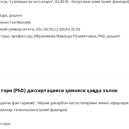
и, тузилиши ва хоссалари”, 02.00.01 - Ноорганик кимё (кимё фанлари
оди, доцент.
бекистон Миллий.
ий университети, DSc.03/30.12.2019.К.01.03.
ктори, профессор; Ибрагимова Мавлуда Рўзиметовна, PhD, доцент.
ори (PhD) диссертацияси ҳимояси ҳақида эълон
иган фан тармоғи): “Айрим дикарбон кислоталарнинг винил эфирлари
риаллар технологияси (кимё фанлари).
ктори.