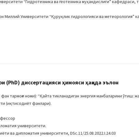
иверситети “Гидротехника ва геотехника муҳандислиги” кафедраси, 
тон Миллий Университети “Қуруқлик гидрологияси ва метеорология” 
 (PhD) диссертацияси ҳимояси ҳақида эълон
фан тармоғи номи): “Қайта тикланадиган энергия манбаларини ўтиш: ж
ёти (иқтисодиёт фанлари).
офессор
пломатия университети.
ёти ва дипломатия университети, DSc.11/25.08.2022.I.24.03