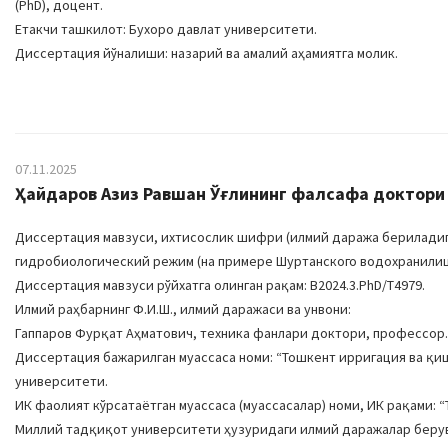
(PhD), доцент.
Етакчи ташкилот: Бухоро давлат университети.
Диссертация йўналиши: назарий ва амалий аҳамиятга молик.
07.11.2025
Ҳайдаров Азиз Равшан Ўғлининг фалсафа доктори 
Диссертация мавзуси, ихтисослик шифри (илмий даража бериладиг
гидробиологический режим (на примере Шуртанского водохранилища)
Диссертация мавзуси рўйхатга олинган рақам: В2024.3.PhD/Т4979.
Илмий раҳбарнинг Ф.И.Ш., илмий даражаси ва унвони:
Гаппаров Фурқат Аҳматович, техника фанлари доктори, профессор.
Диссертация бажарилган муассаса номи: “Тошкент ирригация ва қ
университети.
ИК фаолият кўрсатаётган муассаса (муассасалар) номи, ИК рақами:
Миллий тадқиқот университети ҳузуридаги илмий даражалар берувчи