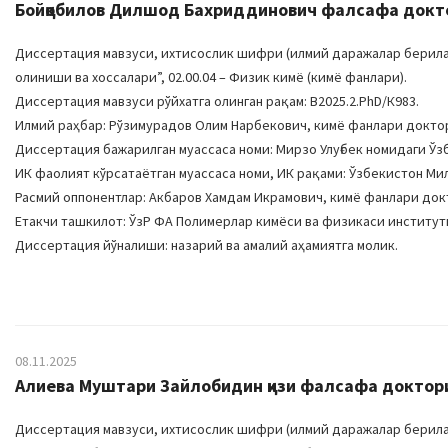
Бойқобилов Дилшод Бахриддинович фалсафа доктор
Диссертация мавзуси, ихтисослик шифри (илмий даражалар берилади
олиниши ва хоссалари”, 02.00.04 – Физик кимё (кимё фанлари).
Диссертация мавзуси рўйхатга олинган рақам: B2025.2.PhD/К983.
Илмий раҳбар: Рўзимурадов Олим Нарбекович, кимё фанлари докто
Диссертация бажарилган муассаса номи: Мирзо Улуғбек номидаги Ў
ИК фаолият кўрсатаётган муассаса номи, ИК рақами: Ўзбекистон Милл
Расмий оппонентлар: Акбаров Хамдам Икрамович, кимё фанлари док
Етакчи ташкилот: ЎзР ФА Полимерлар кимёси ва физикаси институт
Диссертация йўналиши: назарий ва амалий аҳамиятга молик.
08.11.2025
Алиева Муштари Зайлобидин қизи фалсафа доктори
Диссертация мавзуси, ихтисослик шифри (илмий даражалар берилади