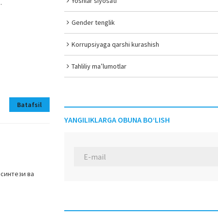
Yoshlar siyosati
).
Gender tenglik
Korrupsiyaga qarshi kurashish
Tahliliy ma’lumotlar
Batafsil
YANGILIKLARGA OBUNA BO‘LISH
 синтези ва