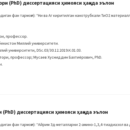
и (PhD) диссертацияси ҳимояси ҳақида эълон
ган фан тармоғи): “Ни ва Аг киритилган нанотрубкали ТиО2 материал
ри, профессор.
збекистон Миллий университети.
ий университети, DSc.03/30.12.2019.К.01.03.
тори, профессор; Мусаев Хусниддин Бахтиёрович, PhD.
и.
 (PhD) диссертацияси ҳимояси ҳақида эълон
ган фан тармоғи): “Айрим 3д-металларни 2-амино-1,3,4-тиадиазол ва