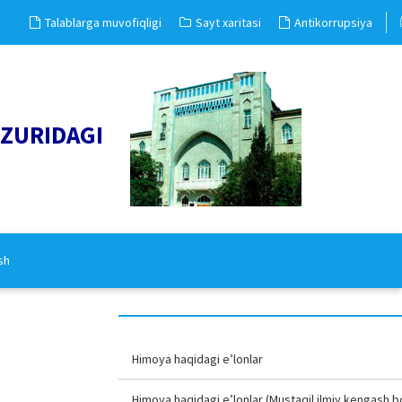
Talablarga muvofiqligi
Sayt xaritasi
Antikorrupsiya
UZURIDAGI
sh
Himoya haqidagi e’lonlar
Himoya haqidagi e’lonlar (Mustaqil ilmiy kengash b