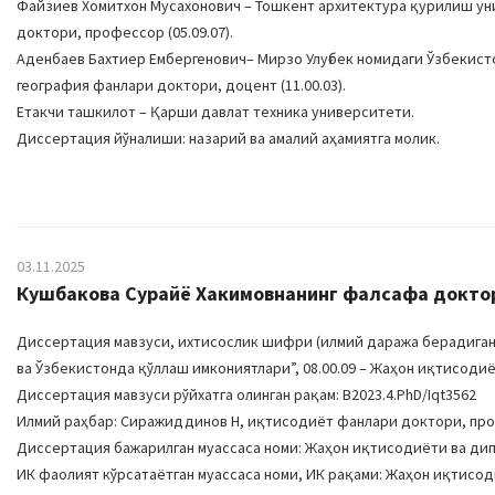
Файзиев Хомитхон Мусахонович – Тошкент архитектура қурилиш ун
доктори, профессор (05.09.07).
Аденбаев Бахтиер Ембергенович– Мирзо Улуғбек номидаги Ўзбекис
география фанлари доктори, доцент (11.00.03).
Етакчи ташкилот – Қарши давлат техника университети.
Диссертация йўналиши: назарий ва амалий аҳамиятга молик.
03.11.2025
Кушбакова Сурайё Хакимовнанинг фалсафа доктори
Диссертация мавзуси, ихтисослик шифри (илмий даража берадиган 
ва Ўзбекистонда қўллаш имкониятлари”, 08.00.09 – Жаҳон иқтисоди
Диссертация мавзуси рўйхатга олинган рақам: В2023.4.PhD/Iqt3562
Илмий раҳбар: Сиражиддинов Н, иқтисодиёт фанлари доктори, пр
Диссертация бажарилган муассаса номи: Жаҳон иқтисодиёти ва ди
ИК фаолият кўрсатаётган муассаса номи, ИК рақами: Жаҳон иқтисоди