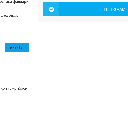
OAK.UZ
техника фанлари
TELEGRAM
кафедраси,
OAK.UZ
Batafsil
аҳон тажрибаси