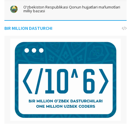
O‘zbekiston Respublikasi Qonun hujjatlari ma’lumotlari
milliy bazasi
BIR MILLION DASTURCHI