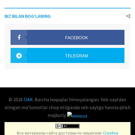
BIZ BILAN BOG‘LANING
FACEBOOK
OAK.UZ
TELEGRAM
OAK.UZ
© 2026
OAK
. Barcha huquqlar himoyalangan. Veb-saytdan
olingan maʼlumotlar chop etilganda veb-saytga havola qilish
majburiy.
Все материалы сайта доступны по лицензии:
Creative