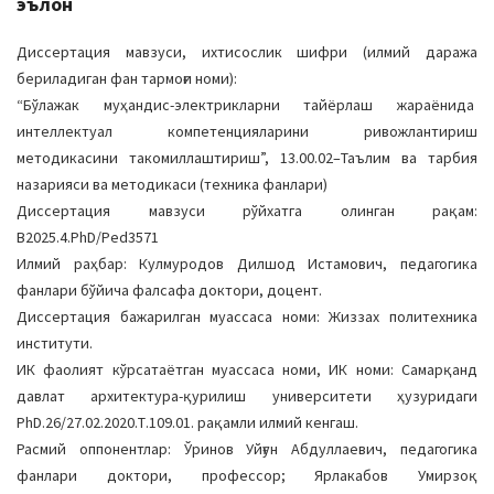
эълон
a
t
Диссертация мавзуси, ихтисослик шифри (илмий даража
i
бериладиган фан тармоғи номи):
o
“Бўлажак муҳандис-электрикларни тайёрлаш жараёнида
n
интеллектуал компетенцияларини ривожлантириш
методикасини такомиллаштириш”, 13.00.02–Таълим ва тарбия
назарияси ва методикаси (техника фанлари)
Диссертация мавзуси рўйхатга олинган рақам:
В2025.4.PhD/Ped3571
Илмий раҳбар: Кулмуродов Дилшод Истамович, педагогика
фанлари бўйича фалсафа доктори, доцент.
Диссертация бажарилган муассаса номи: Жиззах политехника
институти.
ИК фаолият кўрсатаётган муассаса номи, ИК номи: Самарқанд
давлат архитектура-қурилиш университети ҳузуридаги
PhD.26/27.02.2020.Т.109.01. рақамли илмий кенгаш.
Расмий оппонентлар: Ўринов Уйғун Абдуллаевич, педагогика
фанлари доктори, профессор; Ярлакабов Умирзоқ