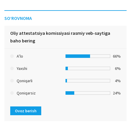
SO‘ROVNOMA
Oliy attestatsiya komissiyasi rasmiy veb-saytiga
baho bering
A’lo
66%
Yaxshi
6%
Qoniqarli
4%
Qoniqarsiz
24%
Ovoz berish