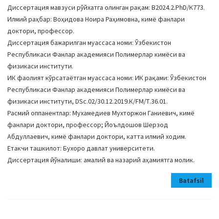
Диссертация мавзуси рўйхатга олинган рақам: В2024.2.PhD/К773.
Илмий раҳбар: Воҳидова Ноира Раҳимовна, кимё фанлари
доктори, профессор.
Диссертация бажарилган муассаса номи: Ўзбекистон
Республикаси Фанлар академияси Полимерлар кимёси ва
физикаси институти.
ИК фаолият кўрсатаётган муассаса номи: ИК рақами: Ўзбекистон
Республикаси Фанлар академияси Полимерлар кимёси ва
физикаси институти, DSc.02/30.12.2019.К/FM/Т.36.01.
Расмий оппанентлар: Мухамедиев Мухторжон Ганиевич, кимё
фанлари доктори, профессор; Йоълдошов Шерзод
Абдуллаевич, кимё фанлари доктори, катта илмий ходим.
Етакчи ташкилот: Бухоро давлат университети.
Диссертация йўналиши: амалий ва назарий аҳамиятга молик.
Batafsil