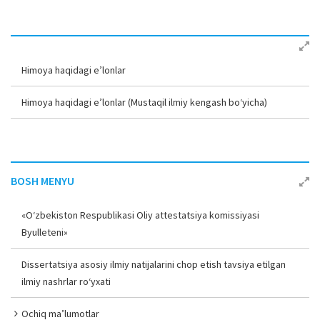
Himoya haqidagi e’lonlar
Himoya haqidagi e’lonlar (Mustaqil ilmiy kengash bo‘yicha)
BOSH MENYU
«O‘zbekiston Respublikasi Oliy attestatsiya komissiyasi
Byulleteni»
Dissertatsiya asosiy ilmiy natijalarini chop etish tavsiya etilgan
ilmiy nashrlar ro‘yxati
Ochiq ma’lumotlar