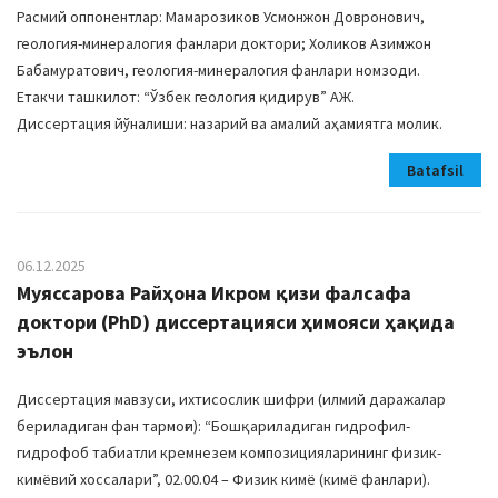
Расмий оппонентлар: Мамарозиков Усмонжон Довронович,
геология-минералогия фанлари доктори; Холиков Азимжон
Бабамуратович, геология-минералогия фанлари номзоди.
Етакчи ташкилот: “Ўзбек геология қидирув” АЖ.
Диссертация йўналиши: назарий ва амалий аҳамиятга молик.
Batafsil
06.12.2025
Муяссарова Райҳона Икром қизи фалсафа
доктори (PhD) диссертацияси ҳимояси ҳақида
эълон
Диссертация мавзуси, ихтисослик шифри (илмий даражалар
бериладиган фан тармоғи): “Бошқариладиган гидрофил-
гидрофоб табиатли кремнезем композицияларининг физик-
кимёвий хоссалари”, 02.00.04 – Физик кимё (кимё фанлари).