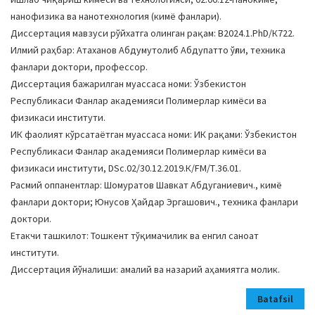
нанофизика ва нанотехнология (кимё фанлари).
Диссертация мавзуси рўйхатга олинган рақам: В2024.1.PhD/К722.
Илмий раҳбар: Атаханов Абдумутолиб Абдупатто ўғли, техника
фанлари доктори, профессор.
Диссертация бажарилган муассаса номи: Ўзбекистон
Республикаси Фанлар академияси Полимерлар кимёси ва
физикаси институти.
ИК фаолият кўрсатаётган муассаса номи: ИК рақами: Ўзбекистон
Республикаси Фанлар академияси Полимерлар кимёси ва
физикаси институти, DSc.02/30.12.2019.К/FM/Т.36.01.
Расмий оппанентлар: Шомуратов Шавкат Абдуганиевич., кимё
фанлари доктори; Юнусов Ҳайдар Эргашович., техника фанлари
доктори.
Етакчи ташкилот: Тошкент тўқимачилик ва енгил саноат
институти.
Диссертация йўналиши: амалий ва назарий аҳамиятга молик.
Batafsil