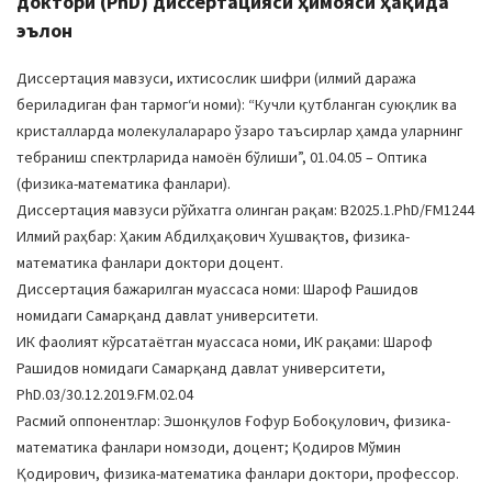
доктори (PhD) диссертацияси ҳимояси ҳақида
эълон
Диссертация мавзуси, ихтисослик шифри (илмий даража
бериладиган фан тармогʻи номи): “Кучли қутбланган суюқлик ва
кристалларда молекулалараро ўзаро таъсирлар ҳамда уларнинг
тебраниш спектрларида намоён бўлиши”, 01.04.05 – Оптика
(физика-математика фанлари).
Диссертация мавзуси рўйхатга олинган рақам: B2025.1.PhD/FM1244
Илмий раҳбар: Ҳаким Абдилҳақович Хушвақтов, физика-
математика фанлари доктори доцент.
Диссертация бажарилган муассаса номи: Шароф Рашидов
номидаги Самарқанд давлат университети.
ИК фаолият кўрсатаётган муассаса номи, ИК рақами: Шароф
Рашидов номидаги Самарқанд давлат университети,
PhD.03/30.12.2019.FM.02.04
Расмий оппонентлар: Эшонқулов Ғофур Бобоқулович, физика-
математика фанлари номзоди, доцент; Қодиров Мўмин
Қодирович, физика-математика фанлари доктори, профессор.