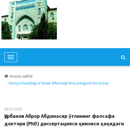
T
o
g
Asosiy sahifa
g
Himoya haqidagi e’lonlar (Mustaqil ilmiy kengash bo‘yicha)
l
e
N
a
09.12.2025
v
Қурбанов Аброр Абдинасир ўғлининг фалсафа
i
доктори (PhD) диссертацияси ҳимояси ҳақидаги
g