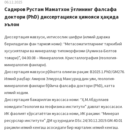
06.12.2025
Садиров Рустам Маматхон ўғлининг фалсафа
доктори (PhD) диссертацияси ҳимояси ҳақида
эълон
Диссертация мавзуси, ихтисослик шифри (илмий даража
бериладиган фан тармоғи номи): “Метасоматитларнинг таркибий
хусусиятлари ва минераллар типоморфизми (Ауминза-Белтов
тоғлари)”, 04.00.08 – Минералогия. Кристаллография (геология-
минералогия фанлари).
Диссертация мавзуси рўйхатга олинган рақам: В2025.1.PhD/GM276.
Илмий раҳбар: Амиров Элмурод Мансуриддин уғли, геология-
минералогия фанлари бўйича фалсафа доктори (PhD), катта
илмий ходим.
Диссертация бажарилган муассаса номи: “Ҳ.М.Абдуллаев
номидаги Геология ва геофизика институти” давлат муассасаси.
ИК фаолият кўрсатаётган муассаса номи, ИК рақами: “Минерал
ресурслар институти” ДМ ҳузуридаги DSc.24/30.12.2019.GM.40.01
рақамли илмий кенгаш асосидаги бир марталик илмий кенгаш.