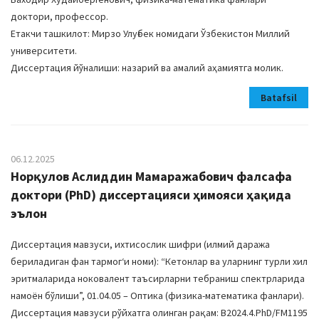
доктори, профессор.
Етакчи ташкилот: Мирзо Улуғбек номидаги Ўзбекистон Миллий
университети.
Диссертация йўналиши: назарий ва амалий аҳамиятга молик.
Batafsil
06.12.2025
Норқулов Аслиддин Мамаражабович фалсафа
доктори (PhD) диссертацияси ҳимояси ҳақида
эълон
Диссертация мавзуси, ихтисослик шифри (илмий даража
бериладиган фан тармогʻи номи): “Кетонлар ва уларнинг турли хил
эритмаларида ноковалент таъсирларни тебраниш спектрларида
намоён бўлиши”, 01.04.05 – Оптика (физика-математика фанлари).
Диссертация мавзуси рўйхатга олинган рақам: B2024.4.PhD/FM1195