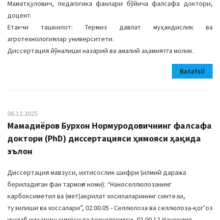
Маматқулович, педагогика фанлари бўйича фалсафа доктори,
доцент.
Етакчи ташкилот: Термиз давлат муҳандислик ва
агротехнологиялар университети.
Диссертация йўналиши назарий ва амалий аҳамиятга молик.
Batafsil
06.12.2025
Мамадиёров Бурхон Нормуродовичнинг фалсафа
доктори (PhD) диссертацияси ҳимояси ҳақида
эълон
Диссертация мавзуси, ихтисослик шифри (илмий даража
бериладиган фан тармоғи номи): “Наноселлюлозанинг
карбоксиметил ва (мет)акрилат хосилаларининг синтези,
тузилиши ва хоссалари”, 02.00.05 - Селлюлоза ва селлюлоза-қогʼоз
ишлаб чиқариш кимёси ва технологияси, 02.00.12-Нанокимё,