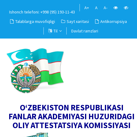
A+
A
A-
Ishonch telefoni: +998 (95) 193-11-43
Talablarga muvofiqligi
Sayt xaritasi
Antikorrupsiya
Til
Davlat ramzlari
O‘ZBEKISTON RESPUBLIKASI
FANLAR AKADEMIYASI HUZURIDAGI
OLIY ATTESTATSIYA KOMISSIYASI