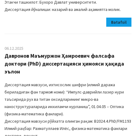
Этакчи ташкилот: Бухоро Давлат университети.
Диссертация йўналиши: назарий ва амалий аҳамиятга молик.
Batafsil
06.12.2025
Давронов Маъмуржон Ҳамроевич фалсафа
доктори (PhD) диссертацияси ҳимояси ҳақида
эълон
Диссертация мавзуси, ихтисослик шифри (илмий даража
бериладиган фан тармоғи номи): “Импулс-даврийли лазер нури
таъсирида рух ва титан оксидларининг микро-ва
наноструктураларида иккиламчи нурланиш”, 01.04.05 – Оптика
(физика-математика фанлари).
Диссертация мавзуси рўйхатга олинган рақам: B2024.4.PhD/FM1193
Илмий раҳбар: Рахматуллаев Илёс, физика-математика фанлари
доктори, доцент.