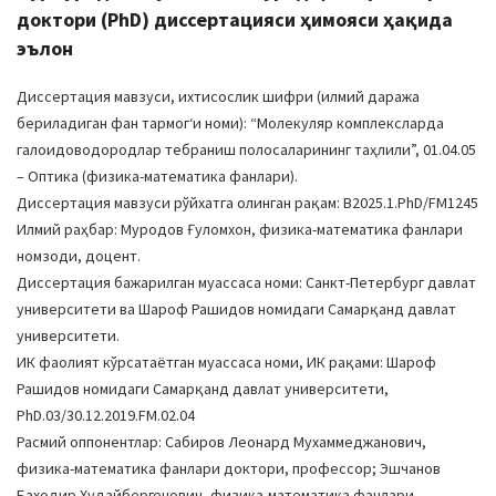
доктори (PhD) диссертацияси ҳимояси ҳақида
эълон
Диссертация мавзуси, ихтисослик шифри (илмий даража
бериладиган фан тармогʻи номи): “Молекуляр комплексларда
галоидоводородлар тебраниш полосаларининг таҳлили”, 01.04.05
– Оптика (физика-математика фанлари).
Диссертация мавзуси рўйхатга олинган рақам: B2025.1.PhD/FM1245
Илмий раҳбар: Муродов Ғуломхон, физика-математика фанлари
номзоди, доцент.
Диссертация бажарилган муассаса номи: Санкт-Петербург давлат
университети ва Шароф Рашидов номидаги Самарқанд давлат
университети.
ИК фаолият кўрсатаётган муассаса номи, ИК рақами: Шароф
Рашидов номидаги Самарқанд давлат университети,
PhD.03/30.12.2019.FM.02.04
Расмий оппонентлар: Сабиров Леонард Мухаммеджанович,
физика-математика фанлари доктори, профессор; Эшчанов
Баходир Худайбергенович, физика-математика фанлари