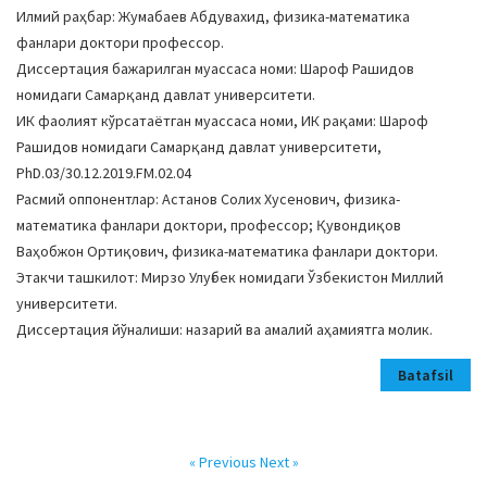
Илмий раҳбар: Жумабаев Абдувахид, физика-математика
фанлари доктори профессор.
Диссертация бажарилган муассаса номи: Шароф Рашидов
номидаги Самарқанд давлат университети.
ИК фаолият кўрсатаётган муассаса номи, ИК рақами: Шароф
Рашидов номидаги Самарқанд давлат университети,
PhD.03/30.12.2019.FM.02.04
Расмий оппонентлар: Астанов Солих Хусенович, физика-
математика фанлари доктори, профессор; Қувондиқов
Ваҳобжон Ортиқович, физика-математика фанлари доктори.
Этакчи ташкилот: Мирзо Улуғбек номидаги Ўзбекистон Миллий
университети.
Диссертация йўналиши: назарий ва амалий аҳамиятга молик.
Batafsil
« Previous
Next »