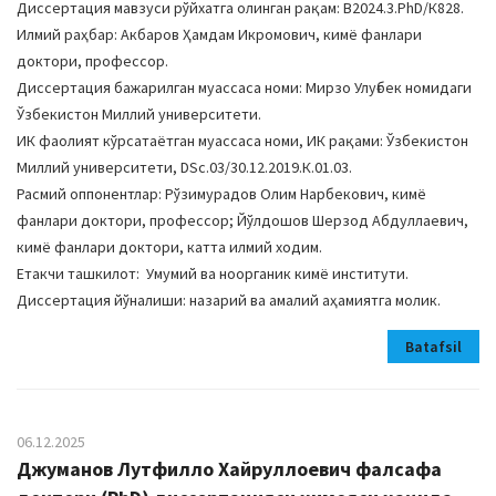
Диссертация мавзуси рўйхатга олинган рақам: В2024.3.PhD/К828.
Илмий раҳбар: Акбаров Ҳамдам Икромович, кимё фанлари
доктори, профессор.
Диссертация бажарилган муассаса номи: Мирзо Улуғбек номидаги
Ўзбекистон Миллий университети.
ИК фаолият кўрсатаётган муассаса номи, ИК рақами: Ўзбекистон
Миллий университети, DSc.03/30.12.2019.К.01.03.
Расмий оппонентлар: Рўзимурадов Олим Нарбекович, кимё
фанлари доктори, профессор; Йўлдошов Шерзод Абдуллаевич,
кимё фанлари доктори, катта илмий ходим.
Етакчи ташкилот: Умумий ва ноорганик кимё институти.
Диссертация йўналиши: назарий ва амалий аҳамиятга молик.
Batafsil
06.12.2025
Джуманов Лутфилло Хайруллоевич фалсафа