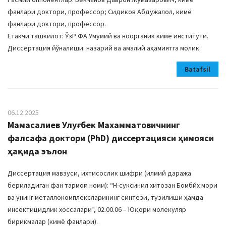
фанлари доктори, профессор; Сидиков Абдужалол, кимё
фанлари доктори, профессор.
Етакчи ташкилот: ЎзР ФА Умумий ва ноорганик кимё институти.
Диссертация йўналиши: назарий ва амалий аҳамиятга молик.
Batafsil
06.12.2025
Мамасалиев Улуғбек Махамматовичнинг
фалсафа доктори (PhD) диссертацияси ҳимояси
ҳақида эълон
Диссертация мавзуси, ихтисослик шифри (илмий даража
бериладиган фан тармоғи номи): “Н-суксинил хитозан Бомбйх мори
ва унинг металлокомплексларининг синтези, тузилиши ҳамда
инсектицидлик хоссалари”, 02.00.06 – Юқори молекуляр
бирикмалар (кимё фанлари).