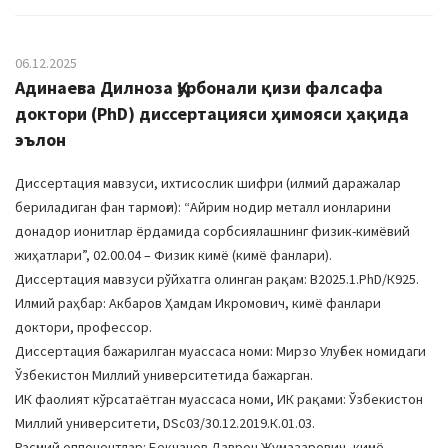
06.12.2025
Адинаева Дилноза Қурбонали қизи фалсафа
доктори (PhD) диссертацияси ҳимояси ҳақида
эълон
Диссертация мавзуси, ихтисослик шифри (илмий даражалар
бериладиган фан тармоғи): “Айрим нодир металл ионларини
донадор ионитлар ёрдамида сорбсиялашнинг физик-кимёвий
жиҳатлари”, 02.00.04 – Физик кимё (кимё фанлари).
Диссертация мавзуси рўйхатга олинган рақам: В2025.1.PhD/К925.
Илмий раҳбар: Акбаров Ҳамдам Икромович, кимё фанлари
доктори, профессор.
Диссертация бажарилган муассаса номи: Мирзо Улуғбек номидаги
Ўзбекистон Миллий университетида бажарган.
ИК фаолият кўрсатаётган муассаса номи, ИК рақами: Ўзбекистон
Миллий университети, DSc03/30.12.2019.К.01.03.
Расмий оппонентлар: Бекчанов Даврон Жумазарович, кимё