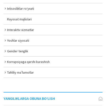
Ixtisosliklar ro‘yxati
Rayosat majlislari
Interaktiv xizmatlar
Yoshlar siyosati
Gender tenglik
Korrupsiyaga qarshi kurashish
Tahliliy ma’lumotlar
YANGILIKLARGA OBUNA BO‘LISH