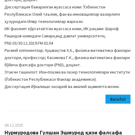
Диссертация бажарилган муассаса номи: Ўзбекистон
Республикаси Олий таълим, фан ва инновациялар вазирлиги
ҳузуридаги Илғор технологиялар маркази.
ИК фаолият кўрсатаётган муассаса номи, ИК рақами: Шароф
Рашидов номидаги Самарқанд давлат университети,
PhD.03/30.12.2019.FM.02.04
Расмий оппонентлар: Хушвақтов Х.А., физика-математика фанлари
доктори, профессор; Касимова Г.К., физика-математика фанлари
бўйича фалсафа доктори (PhD), доцент.
Этакчи ташкилот: Ион-плазма ва лазер технологиялари институти
(Ўзбекистон Республикаси Фанлар академияси).
Диссертация йўналиши: назарий ва амалий аҳамиятга молик.
Batafsil
06.12.2025
Нурмуродова Гулшан Эшмурод қизи фалсафа