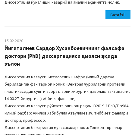
Диссертация йўналиши: назарий ва амалий аҳамиятга молик.
Batafsil
15.02.2020
Йигиталиев Сардор Хусанбоевичнинг фалсафа
доктори (PhD) диссертацияси ҳимояси ҳақида
эълон
Диссертация мавзуси, ихтисослик шифри (илмий даража
бериладиган фан тармоғи номи): «Вентрал чурраларни протезли
пластикасидан сўнгги асоратларни хирургик даволаш тактикаси»,
14.00.27–Хирургия (тиббиёт фанлари).
Диссертация мавзуси рўйхатга олинган рақам: B2019.2.PhD/Tib984.
Илмий раҳбар: Акилов Хабибулла Атауллаевич, тиббиёт фанлари
доктори, профессор.
Диссертация бажарилган муассасалар номи: Тошкент врачлар
малакасини ошириш институти.