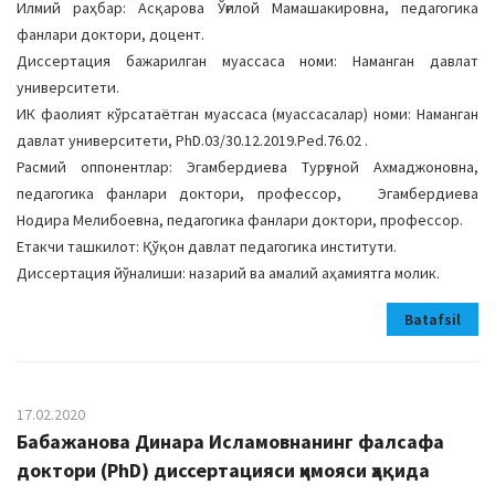
Илмий раҳбар: Асқарова Ўғилой Мамашакировна, педагогика
фанлари доктори, доцент.
Диссертация бажарилган муассаса номи: Наманган давлат
университети.
ИК фаолият кўрсатаётган муассаса (муассасалар) номи: Наманган
давлат университети, PhD.03/30.12.2019.Ped.76.02 .
Расмий оппонентлар: Эгамбердиева Турғуной Ахмаджоновна,
педагогика фанлари доктори, профессор, Эгамбердиева
Нодира Мелибоевна, педагогика фанлари доктори, профессор.
Етакчи ташкилот: Қўқон давлат педагогика институти.
Диссертация йўналиши: назарий ва амалий аҳамиятга молик.
Batafsil
17.02.2020
Бабажанова Динара Исламовнанинг фалсафа
доктори (PhD) диссертацияси ҳимояси ҳақида