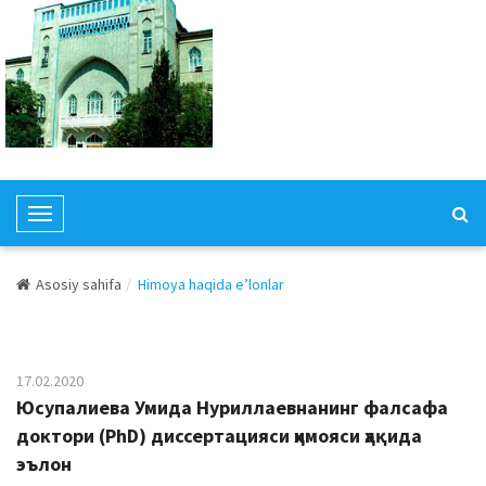
T
o
g
Asosiy sahifa
Himoya haqida e’lonlar
g
l
e
N
17.02.2020
a
Юсупалиева Умида Нуриллаевнанинг фалсафа
v
доктори (PhD) диссертацияси ҳимояси ҳақида
i
эълон
g