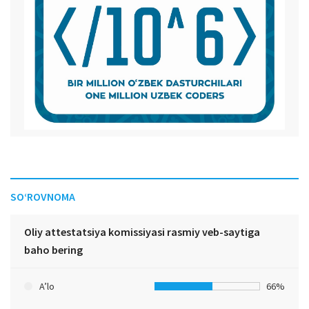
SO‘ROVNOMA
Oliy attestatsiya komissiyasi rasmiy veb-saytiga
baho bering
A’lo
66%