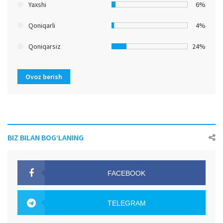
Yaxshi
6%
Qoniqarli
4%
Qoniqarsiz
24%
Ovoz berish
BIZ BILAN BOG‘LANING
FACEBOOK
OAK.UZ
TELEGRAM
OAK.UZ