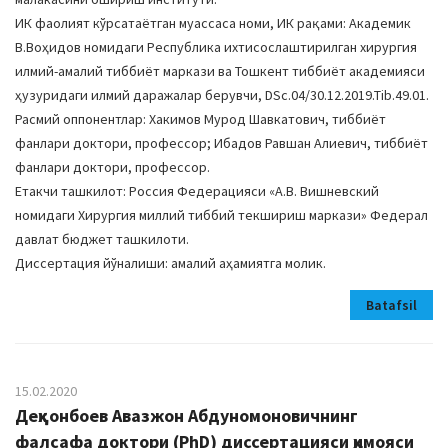
ИК фаолият кўрсатаётган муассаса номи, ИК рақами: Академик
В.Воҳидов номидаги Республика ихтисослаштирилган хирургия
илмий-амалий тиббиёт маркази ва Тошкент тиббиёт академияси
ҳузуридаги илмий даражалар берувчи, DSc.04/30.12.2019.Tib.49.01.
Расмий оппонентлар: Хакимов Мурод Шавкатович, тиббиёт
фанлари доктори, профессор; Ибадов Равшан Алиевич, тиббиёт
фанлари доктори, профессор.
Етакчи ташкилот: Россия Федерацияси «А.В. Вишневский
номидаги Хирургия миллий тиббий текшириш маркази» Федерал
давлат бюджет ташкилоти.
Диссертация йўналиши: амалий аҳамиятга молик.
Batafsil
15.02.2020
Деҳқонбоев Авазжон Абдуномоновичнинг
фалсафа доктори (PhD) диссертацияси ҳимояси