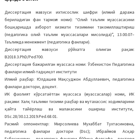
Диссертация мавзуси ихтисослик шифри (илмий даража
бериладиган фан тармоғи номи): “Олий таълим муассасасини
бошқаришда ахборот хизмати тизимини такомиллаштириш
(педагогика олий таълим муассасалари мисолида)”, 13.00.07–
Таълимда менежмент (педагогика фанлари).
Диссертация мавзуси рўйхатга олинган рақам:
В2018.3.PhD/Ped700.
Диссертация бажарилган муассаса номи: Ўзбекистон Педагогика
фанлари илмий-тадқиқот институти
Илмий раҳбар: Юлдашев Мақсуджон Абдуллаевич, педагогика
фанлари доктори, доцент.
ИК фаолият кўрсатаётган муассаса (муассасалар) номи, ИК
рақами: Халқ таълими тизими раҳбар ва мутахассис ходимларини
қайта тайёрлаш ва малакасини ошириш институти,
DSc.28/30.12.2019.Ped.68.01.
Расмий оппонентлар: Мирсолиева Мухаббат Тухтасиновна,
педагогика фанлари доктори (Dsc); Ибраймов Асқар
Есбосинович, педагогика фанлари бўйича фалсафа доктори