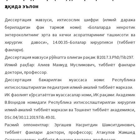
ҳақида эълон
Диссертация мавзуси, ихтисослик шифри (илмий даража
бериладиган фан тармоғи номи): «Болаларда некротик
энтероколитнинг эрта ва кечки асоратларининг ташхисоти ва
хирургик давоси», 14.00.35–Болалар хирургияси (тиббиёт
фанлари).
Диссертация мавзуси рўйхатга олинган рақам: B2017.3.PhD/Tib297.
Илмий раҳбар: Алиев Махмуд Муслимович, тиббиёт фанлари
доктори, профессор.
Диссертация бажарилган муассаса номи: Республика
ихтисослаштирилган педиатрия илмий-амалий тиббиёт маркази.
ИК фаолият кўрсатаётган муассасалар номи, ИК рақами: Академик
В.Воҳидов номидаги Республика ихтисослаштирилган хирургия
илмий-амалий тиббиёт маркази ва Тошкент тиббиёт академияси,
DSc.04/30.12.2019.Tib.49.01.
Расмий оппонентлар: Эргашев Насритдин Шамситдинович,
тиббиёт фанлари доктори, профессор; Атакулов Жамшед
Остоноқулович, тиббиёт фанлари доктори, профессор.