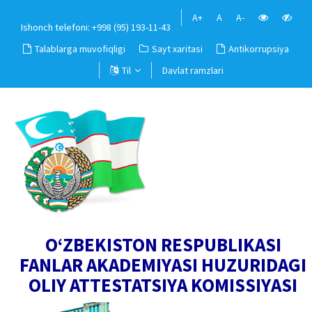
A+
A
A-
Ishonch telefoni: +998 (95) 193-11-43
Talablarga muvofiqligi
Sayt xaritasi
Antikorrupsiya
Til
Davlat ramzlari
O‘ZBEKISTON RESPUBLIKASI
FANLAR AKADEMIYASI HUZURIDAGI
OLIY ATTESTATSIYA KOMISSIYASI