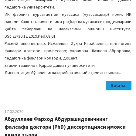
педагогика университети.
ИК фаолият кўрсатаётган муассаса (муассасалар) номи, ИК
рақами: Халқ таълими тизими раҳбар ва мутахассис ходимларини
қайта тайёрлаш ва малакасини ошириш институти,
DSc.28/30.12.2019.Ped.68.01.
Расмий оппонентлар: Исмаилова Зухра Карабаевна, педагогика
фанлари доктори, профессор; Акрамова Шахноза Аброровна,
педагогика фанлари номзоди, доцент.
Етакчи ташкилот: Қарши давлат университети
Диссертация йўналиши: назарий ва амалий аҳамиятга молик.
Batafsil
17.02.2020
Абдуллаев Фарход Абдурашидовичнинг
фалсафа доктори (PhD) диссертацияси ҳимояси
ҳақида эълон