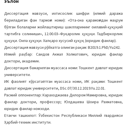
эълон
Диссертация мавзуси, ихтисослик шифри (илмий даража
бериладиган фан тармоғи номи): «Ота-она қарамоғидан маҳрум
бўлган болаларни жойлаштириш шаклларининг оилавий-ҳуқуқий
тартибга солиниши», 12.00.03–Фуқаролик ҳуқуқи. Тадбиркорлик
ҳуқуқи. Оила ҳуқуқи. Халқаро хусусий ҳуқуқ (юридик фанлар).
Диссертация мавзуси рўйхатга олинган рақам: В2019.1.PhD/Yu242.
Илмий раҳбар: Саидов Акмал Холматович, юридик фанлар
доктори, академик.
Диссертация бажарилган муассаса номи: Тошкент давлат юридик
университети.
ИК фаолият кўрсатаётган муассаса номи, ИК рақами: Тошкент
давлат юридик университети, DSc.07/30.12.2019.Yu.22.01.
Расмий оппонентлар: Караходжаева Дилором Мамировна, юридик
фанлар доктори, профессор; Юлдашева Шоира Рахматовна,
юридик фанлар номзоди.
Етакчи ташкилот: Ўзбекистон Республикаси Миллий гвардияси
Ҳарбий-техник институти.