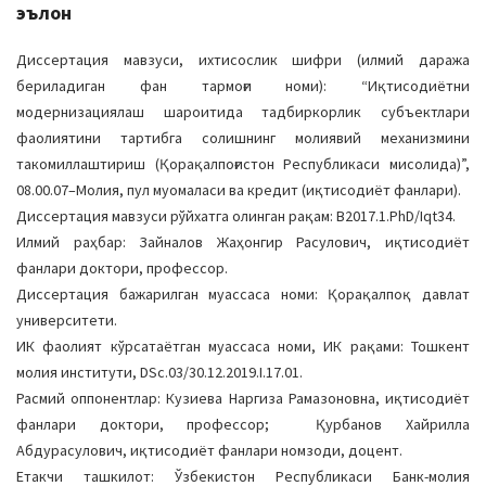
эълон
Диссертация мавзуси, ихтисослик шифри (илмий даража
бериладиган фан тармоғи номи): “Иқтисодиётни
модернизациялаш шароитида тадбиркорлик субъектлари
фаолиятини тартибга солишнинг молиявий механизмини
такомиллаштириш (Қорақалпоғистон Республикаси мисолида)”,
08.00.07–Молия, пул муомаласи ва кредит (иқтисодиёт фанлари).
Диссертация мавзуси рўйхатга олинган рақам: В2017.1.PhD/Iqt34.
Илмий раҳбар: Зайналов Жаҳонгир Расулович, иқтисодиёт
фанлари доктори, профессор.
Диссертация бажарилган муассаса номи: Қорақалпоқ давлат
университети.
ИК фаолият кўрсатаётган муассаса номи, ИК рақами: Тошкент
молия институти, DSc.03/30.12.2019.I.17.01.
Расмий оппонентлар: Кузиева Наргиза Рамазоновна, иқтисодиёт
фанлари доктори, профессор; Қурбанов Хайрилла
Абдурасулович, иқтисодиёт фанлари номзоди, доцент.
Етакчи ташкилот: Ўзбекистон Республикаси Банк-молия