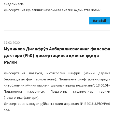
академияси.
Диссертация йўналиши: назарий ва амалий аҳамиятга молик.
Batafsil
17.02.2020
Муминова Дилафрўз Акбаралиевнанинг фалсафа
доктори (PhD) диссертацияси ҳимояси ҳақида
эълон
Диссертация мавзуси, ихтисослик шифри (илмий даража
бериладиган фан тармоғи номи): “Бошланғич синф ўқувчиларида
китобхонлик кўникмаларини шакллантириш механизми”, 13.00.01–
Педагогика назарияси. Педагогик таълимотлар тарихи
(педагогика фанлари).
Диссертация мавзуси рўйхатга олинган рақам: № B2018.3.PhD/Ped
555.