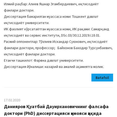
Илмий раҳбар: Алиев Яшнар Эгамбердиевич, иқтисодиёт
фанлари доктори.
Диссертация бажарилган муассаса номи: Тошкент давлат
иқтисодиёт университети.
ИК фаолият кўрсатаётган муассаса номи, ИК рақами: Самарқанд
иқтисодиёт ва сервис институти, DSс.03/30.12.2019.I.18.01.
Расмий оппонентлар: Тўхлиев Искандар Суюнович, иқтисодиёт
фанлари доктори, профессор; Байхонов Баходир Турсунбаевич,
иқтисодиёт фанлари доктори.
Етакчи ташкилот: Фарғона давлат университети.
Диссертация йўналиши: назарий ва амалий аҳамиятга молик.
Batafsil
17.02.2020
Данияров Қуатбай Дауирхановичнинг фалсафа
доктори (PhD) диссертацияси ҳимояси ҳақида