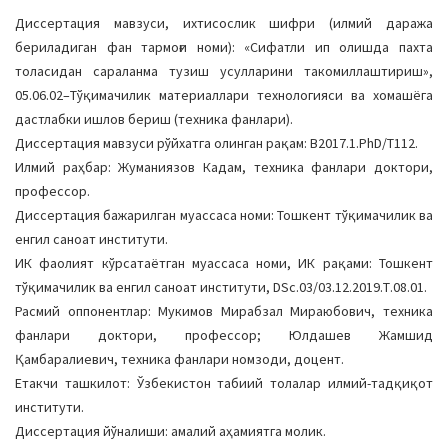
a
Диссертация мавзуси, ихтисослик шифри (илмий даража
t
бериладиган фан тармоғи номи): «Сифатли ип олишда пахта
i
толасидан сараланма тузиш усулларини такомиллаштириш»,
o
05.06.02–Тўқимачилик материаллари технологияси ва хомашёга
n
дастлабки ишлов бериш (техника фанлари).
Диссертация мавзуси рўйхатга олинган рақам: B2017.1.PhD/T112.
Илмий раҳбар: Жуманиязов Кадам, техника фанлари доктори,
профессор.
Диссертация бажарилган муассаса номи: Тошкент тўқимачилик ва
енгил саноат институти.
ИК фаолият кўрсатаётган муассаса номи, ИК рақами: Тошкент
тўқимачилик ва енгил саноат институти, DSc.03/03.12.2019.Т.08.01.
Расмий оппонентлар: Мукимов Мирабзал Мираюбович, техника
фанлари доктори, профессор; Юлдашев Жамшид
Қамбаралиевич, техника фанлари номзоди, доцент.
Етакчи ташкилот: Ўзбекистон табиий толалар илмий-тадқиқот
институти.
Диссертация йўналиши: амалий аҳамиятга молик.