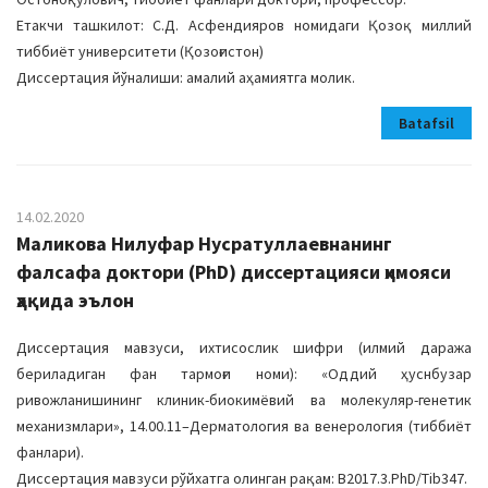
Етакчи ташкилот: С.Д. Асфендияров номидаги Қозоқ миллий
тиббиёт университети (Қозоғистон)
Диссертация йўналиши: амалий аҳамиятга молик.
Batafsil
14.02.2020
Маликова Нилуфар Нусратуллаевнанинг
фалсафа доктори (PhD) диссертацияси ҳимояси
ҳақида эълон
Диссертация мавзуси, ихтисослик шифри (илмий даража
бериладиган фан тармоғи номи): «Оддий ҳуснбузар
ривожланишининг клиник-биокимёвий ва молекуляр-генетик
механизмлари», 14.00.11–Дерматология ва венерология (тиббиёт
фанлари).
Диссертация мавзуси рўйхатга олинган рақам: В2017.3.PhD/Tib347.