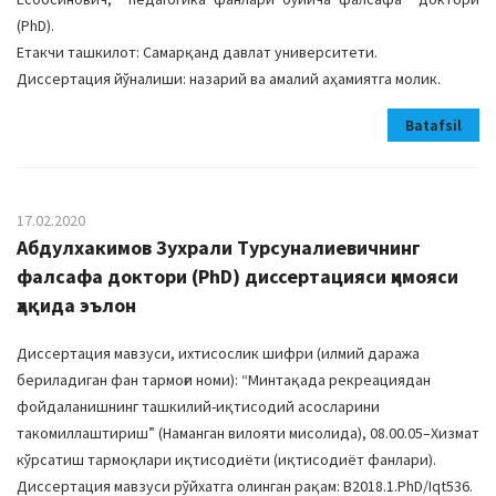
(PhD).
Етакчи ташкилот: Самарқанд давлат университети.
Диссертация йўналиши: назарий ва амалий аҳамиятга молик.
Batafsil
17.02.2020
Абдулхакимов Зухрали Турсуналиевичнинг
фалсафа доктори (PhD) диссертацияси ҳимояси
ҳақида эълон
Диссертация мавзуси, ихтисослик шифри (илмий даража
бериладиган фан тармоғи номи): “Минтақада рекреациядан
фойдаланишнинг ташкилий-иқтисодий асосларини
такомиллаштириш” (Наманган вилояти мисолида), 08.00.05–Хизмат
кўрсатиш тармоқлари иқтисодиёти (иқтисодиёт фанлари).
Диссертация мавзуси рўйхатга олинган рақам: B2018.1.PhD/Iqt536.