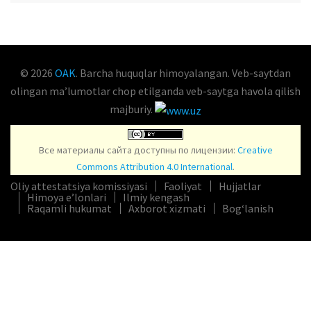
© 2026
OAK
. Barcha huquqlar himoyalangan. Veb-saytdan
olingan maʼlumotlar chop etilganda veb-saytga havola qilish
majburiy.
Все материалы сайта доступны по лицензии:
Creative
Commons Attribution 4.0 International
.
Oliy attestatsiya komissiyasi
Faoliyat
Hujjatlar
Himoya e’lonlari
Ilmiy kengash
Raqamli hukumat
Axborot xizmati
Bog‘lanish