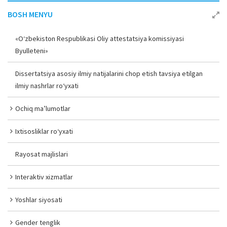
BOSH MENYU
«O‘zbekiston Respublikasi Oliy attestatsiya komissiyasi
Byulleteni»
Dissertatsiya asosiy ilmiy natijalarini chop etish tavsiya etilgan
ilmiy nashrlar ro‘yxati
Ochiq ma’lumotlar
Ixtisosliklar ro‘yxati
Rayosat majlislari
Interaktiv xizmatlar
Yoshlar siyosati
Gender tenglik