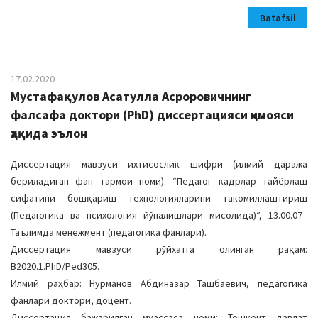
Batafsil
17.02.2020
Мустафақулов Асатулла Асроровичнинг
фалсафа доктори (PhD) диссертацияси ҳимояси
ҳақида эълон
Диссертация мавзуси ихтисослик шифри (илмий даража
бериладиган фан тармоғи номи): “Педагог кадрлар тайёрлаш
сифатини бошқариш технологияларини такомиллаштириш
(Педагогика ва психология йўналишлари мисолида)”, 13.00.07–
Таълимда менежмент (педагогика фанлари).
Диссертация мавзуси рўйхатга олинган рақам:
В2020.1.PhD/Ped305.
Илмий раҳбар: Нурманов Абдиназар Ташбаевич, педагогика
фанлари доктори, доцент.
Диссертация бажарилган муассаса номи: Тошкент давлат