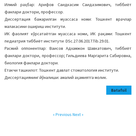
Илмий раҳбар: Арифов Саидкасим Саидазимович, тиббиёт
фанлари доктори, профессор.
Диссертация бажарилган муассаса номи: Тошкент врачлар
малакасини ошириш институти.
ИК фаолият кўрсатаётган муассаса номи, ИК рақами: Тошкент
педиатрия тиббиёт институти DSc.27.06.2017.Tib.29.01.
Расмий оппонентлар: Ваисов Адхамжон Шавкатович, тиббиёт
фанлари доктори, профессор; Гильдиева Маргарита Сабировна,
биология фанлари доктори.
Етакчи ташкилот: Тошкент давлат стоматология институти.
Диссертациянинг йўналиши: амалий аҳамиятга молик.
Batafsil
« Previous
Next »