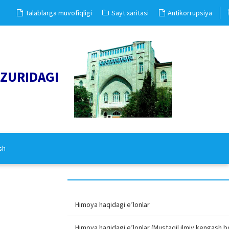
Talablarga muvofiqligi
Sayt xaritasi
Antikorrupsiya
UZURIDAGI
sh
Himoya haqidagi e’lonlar
Himoya haqidagi e’lonlar (Mustaqil ilmiy kengash b