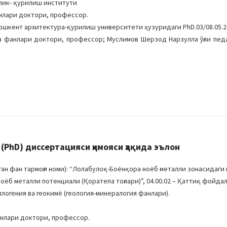
лик- қурилиш институти
нлари доктори, профессор.
Тошкент архитектура-қурилиш университети ҳузуридаги PhD.03/08.05.20
а фанлари доктори, профессор; Муслимов Шерзод Нарзулла ўғли пед
PhD) диссертацияси ҳимояси ҳақида эълон
н фан тармоғи номи): “Лолабулоқ-Боёнқора ноёб металли зонасидаги 
а ноёб металли потенциали (Қоратепа тоғлари)”, 04.00.02 – Қаттиқ фойда
логения ва геокимё (геология-минералогия фанлари).
анлари доктори, профессор.