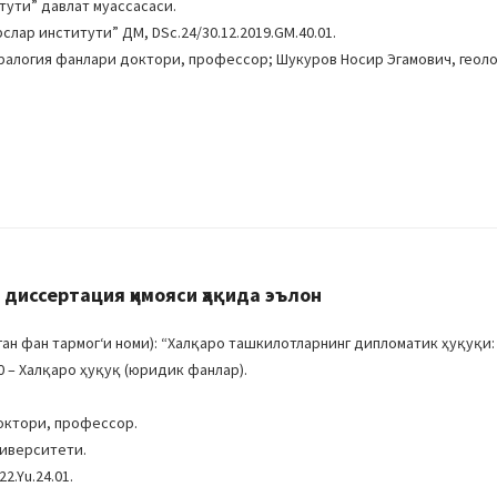
тути” давлат муассасаси.
лар институти” ДМ, DSc.24/30.12.2019.GM.40.01.
ралогия фанлари доктори, профессор; Шукуров Носир Эгамович, геоло
диссертация ҳимояси ҳақида эълон
н фан тармогʻи номи): “Халқаро ташкилотларнинг дипломатик ҳуқуқи:
0 – Халқаро ҳуқуқ (юридик фанлар).
октори, профессор.
ниверситети.
2.Yu.24.01.