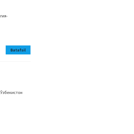
гия-
Batafsil
 Ўзбекистон