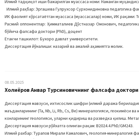
Илмий тадқиқот иши бажарилган муассаса номи: Наманган муҳандис
Илмий раҳбар: Эргашева Гулрухсор Сурхонидиновна педагогика фа
ИК фаолият кўрсатаётган муассаса (муассасалар) номи, ИК рақами: 
Расмий оппонентлар: Ҳимматалиев Дўстназар Омонович, педагогик
бўйича фалсафа доктори (PhD), доцент
Етакчи ташкилот: Бухоро давлат университети.
Диссертация йўналиши: назарий ва амалий аҳамиятга молик.
08.05.2025
Холиёров Анвар Турсиновичнинг фалсафа доктори (
Диссертация мавзуси, ихтисослик шифри (илмий даража бериладига
маъданларининг (Ta, Nb, Li, Rb, Cs, Be) минералогияси, геокимёси в
конларининг геологияси, уларни қидириш ва разведка қилиш. Метал
Диссертация мавзуси рўйхатга олинган рақам: B2024.4.PhD/GM243.
Илмий рахбар: Турапов Мирали Камалович, геология-минералогия ф