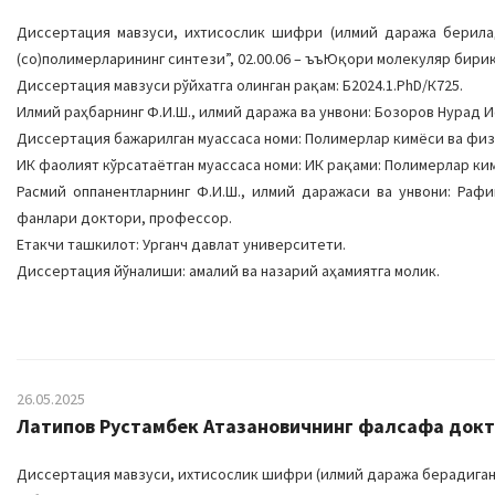
Диссертация мавзуси, ихтисослик шифри (илмий даража берилад
(со)полимерларининг синтези”, 02.00.06 – ъъЮқори молекуляр бирикма
Диссертация мавзуси рўйхатга олинган рақам: Б2024.1.PhD/К725.
Илмий раҳбарнинг Ф.И.Ш., илмий даража ва унвони: Бозоров Нурад 
Диссертация бажарилган муассаса номи: Полимерлар кимёси ва физ
ИК фаолият кўрсатаётган муассаса номи: ИК рақами: Полимерлар кимё
Расмий оппанентларнинг Ф.И.Ш., илмий даражаси ва унвони: Ра
фанлари доктори, профессор.
Етакчи ташкилот: Урганч давлат университети.
Диссертация йўналиши: амалий ва назарий аҳамиятга молик.
26.05.2025
Латипов Рустамбек Атазановичнинг фалсафа докто
Диссертация мавзуси, ихтисослик шифри (илмий даража берадиган