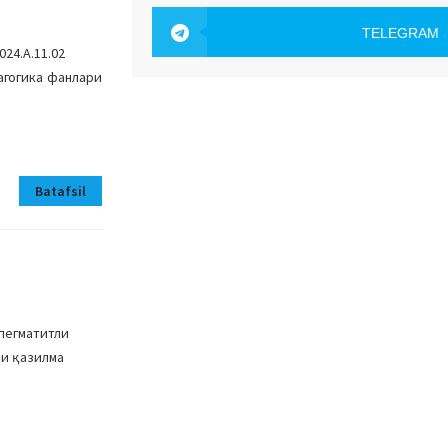
OAK.UZ
TELEGRAM
24.А.11.02
OAK.UZ
агогика фанлари
Batafsil
пегматитли
ли қазилма