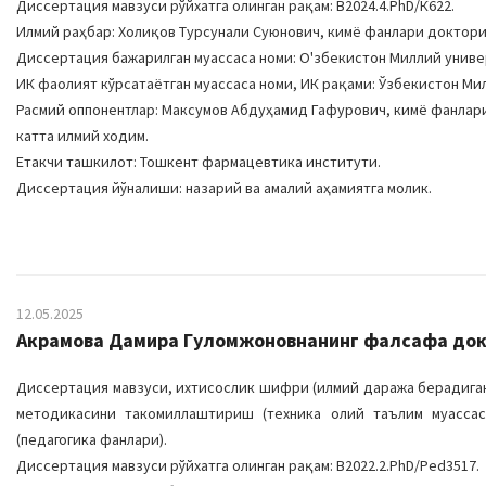
Диссертация мавзуси рўйхатга олинган рақам: B2024.4.PhD/К622.
Илмий раҳбар: Холиқов Турсунали Суюнович, кимё фанлари доктори
Диссертация бажарилган муассаса номи: О'збекистон Миллий униве
ИК фаолият кўрсатаётган муассаса номи, ИК рақами: Ўзбекистон Милл
Расмий оппонентлар: Максумов Абдуҳамид Гафурович, кимё фанлар
катта илмий ходим.
Етакчи ташкилот: Тошкент фармацевтика институти.
Диссертация йўналиши: назарий ва амалий аҳамиятга молик.
12.05.2025
Акрамова Дамира Гуломжоновнанинг фалсафа докто
Диссертация мавзуси, ихтисослик шифри (илмий даража берадиган
методикасини такомиллаштириш (техника олий таълим муассасал
(педагогика фанлари).
Диссертация мавзуси рўйхатга олинган рақам: B2022.2.PhD/Ped3517.