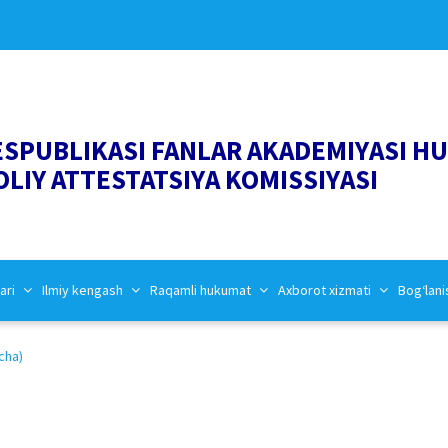
ESPUBLIKASI FANLAR AKADEMIYASI H
OLIY ATTESTATSIYA KOMISSIYASI
ari
Ilmiy kengash
Raqamli hukumat
Axborot xizmati
Bog‘lani
cha)