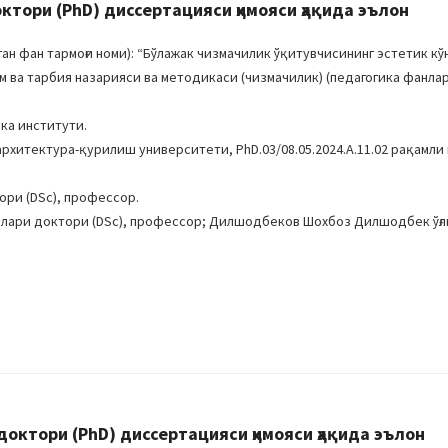
ори (PhD) диссертацияси ҳимояси ҳақида эълон
н фан тармоғи номи): “Бўлажак чизмачилик ўқитувчисининг эстетик к
ва тарбия назарияси ва методикаси (чизмачилик) (педагогика фанлар
ка институти.
архитектура-қурилиш университети, PhD.03/08.05.2024.A.11.02 рақамли
ори (DSc), профессор.
нлари доктори (DSc), профессор; Дилшодбеков Шохбоз Дилшодбек ўғли
ктори (PhD) диссертацияси ҳимояси ҳақида эълон