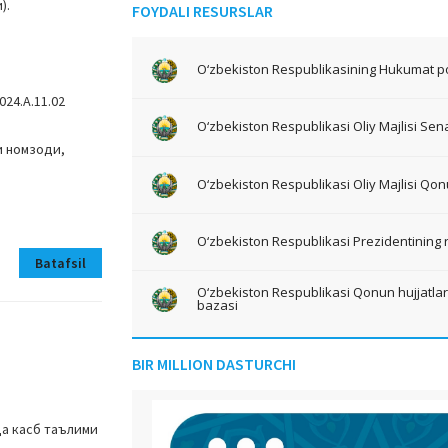
).
FOYDALI RESURSLAR
O‘zbekiston Respublikasining Hukumat po
24.А.11.02
O‘zbekiston Respublikasi Oliy Majlisi Sena
и номзоди,
O‘zbekiston Respublikasi Oliy Majlisi Qon
O‘zbekiston Respublikasi Prezidentining 
Batafsil
O‘zbekiston Respublikasi Qonun hujjatlari 
bazasi
BIR MILLION DASTURCHI
а касб таълими