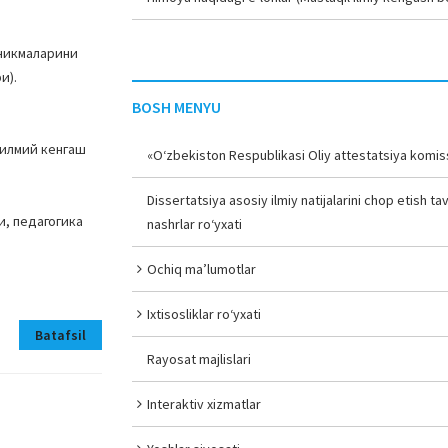
ўникмаларини
и).
BOSH MENYU
 илмий кенгаш
«O‘zbekiston Respublikasi Oliy attestatsiya komiss
Dissertatsiya asosiy ilmiy natijalarini chop etish tav
, педагогика
nashrlar ro‘yxati
Ochiq ma’lumotlar
Ixtisosliklar ro‘yxati
Batafsil
Rayosat majlislari
Interaktiv xizmatlar