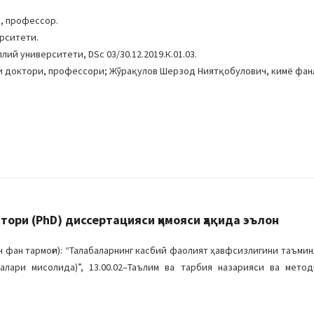
, профессор.
рситети.
ий университети, DSc 03/30.12.2019.К.01.03.
и доктори, профессори; Жўрақулов Шерзод Ниятқобулович, кимё фан
ри (PhD) диссертацияси ҳимояси ҳақида эълон
 фан тармоғи): “Талабаларнинг касбий фаолият ҳавфсизлигини таъми
ари мисолида)”, 13.00.02–Таълим ва тарбия назарияси ва методи