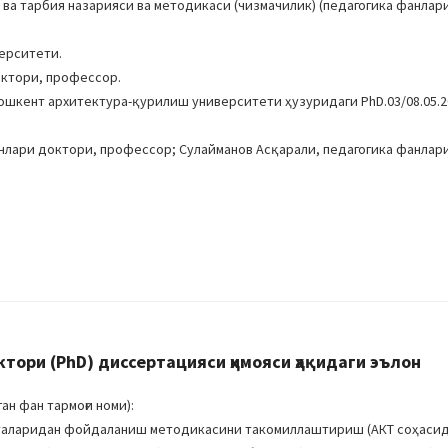
 ва тарбия назарияси ва методикаси (чизмачилик) (педагогика фанлари
верситети.
октори, профессор.
Тошкент архитектура-қурилиш университети ҳузуридаги PhD.03/08.05.20
анлари доктори, профессор; Сулайманов Асқарали, педагогика фанлар
ори (PhD) диссертацияси ҳимояси ҳақидаги эълон
н фан тармоғи номи):
таларидан фойдаланиш методикасини такомиллаштириш (АКТ соҳасид