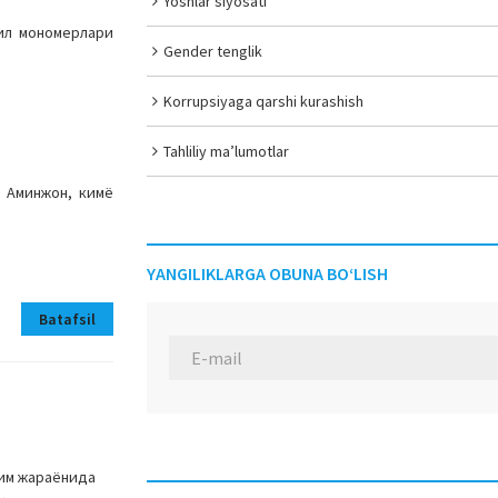
Yoshlar siyosati
рил мономерлари
Gender tenglik
Korrupsiyaga qarshi kurashish
Tahliliy ma’lumotlar
в Аминжон, кимё
YANGILIKLARGA OBUNA BO‘LISH
Batafsil
лим жараёнида