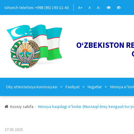
Ishonch telefoni: +998 (95) 193-11-43
A+
A
A-
O‘ZBEKISTON R
Oliy attestatsiya komissiyasi
Faoliyat
Hujjatlar
Himoya e’lonl
Asosiy sahifa
Himoya haqidagi e’lonlar (Mustaqil ilmiy kengash bo‘yi
27.05.2025