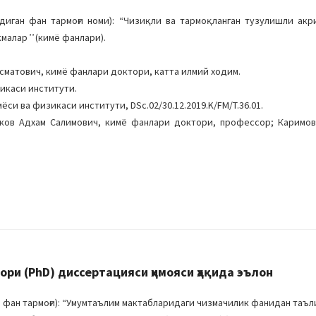
иган фан тармоғи номи): “Чизиқли ва тармоқланган тузулишли ак
лар ̓ ̓ (кимё фанлари).
Исматович, кимё фанлари доктори, катта илмий ходим.
икаси институти.
си ва физикаси институти, DSc.02/30.12.2019.K/FM/T.36.01.
фиков Адхам Салимович, кимё фанлари доктори, профессор; Каримо
ри (PhD) диссертацияси ҳимояси ҳақида эълон
 фан тармоғи): “Умумтаълим мактабларидаги чизмачилик фанидан таъ