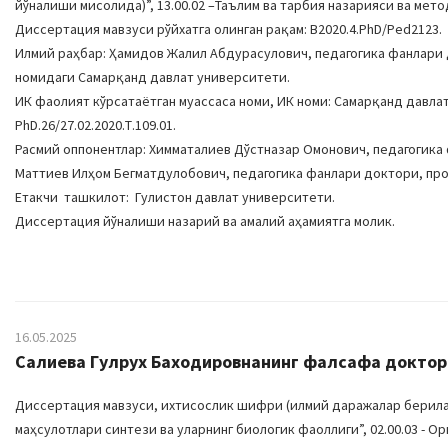
йўналиши мисолида)”, 13.00.02 –Таълим ва тарбия назарияси ва мето
Диссертация мавзуси рўйхатга олинган рақам: B2020.4.PhD/Ped2123.
Илмий раҳбар: Ҳамидов Жалил Абдурасулович, педагогика фанлари
номидаги Самарқанд давлат университети.
ИК фаолият кўрсатаётган муассаса номи, ИК номи: Самарқанд давл
PhD.26/27.02.2020.Т.109.01.
Расмий оппонентлар: Химматалиев Дўстназар Омонович, педагогика
Маттиев Илҳом Бегматдулобович, педагогика фанлари доктори, пр
Етакчи ташкилот: Гулистон давлат университети.
Диссертация йўналиши назарий ва амалий аҳамиятга молик.
16.05.2025
Салиева Гулрух Баходировнанинг фалсафа доктори 
Диссертация мавзуси, ихтисослик шифри (илмий даражалар берилад
маҳсулотлари синтези ва уларнинг биологик фаоллиги”, 02.00.03 - О