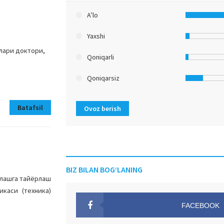
A’lo
Yaxshi
лари доктори,
Qoniqarli
Qoniqarsiz
Batafsil
Ovoz berish
BIZ BILAN BOG‘LANING
нлашга тайёрлаш
каси (техника)
FACEBOOK