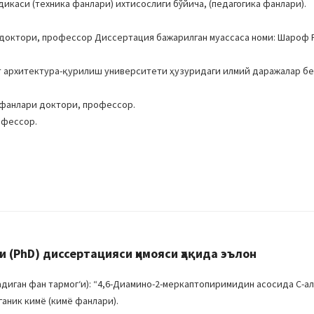
дикаси (техника фанлари) ихтисослиги бўйича, (педагогика фанлари).
 доктори, профессор Диссертация бажарилган муассаса номи: Шароф
ат архитектура-қурилиш университети ҳузуридаги илмий даражалар б
 фанлари доктори, профессор.
офессор.
(PhD) диссертацияси ҳимояси ҳақида эълон
иган фан тармогʻи): “4,6-Диамино-2-меркаптопиримидин асосида С-а
рганик кимё (кимё фанлари).