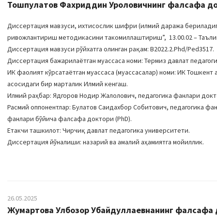
Тошпулатов Фахриддин Уроловичнинг фалсафа докт
Диссертация мавзуси, ихтисослик шифри (илмий даража бериладига
ривожлантириш методикасини такомиллаштириш”, 13.00.02 – Таълим 
Диссертация мавзуси рўйхатга олинган рақам: B2022.2.Phd/Ped3517.
Диссертация бажарилаётган муассаса номи: Термиз давлат педагоги
ИК фаолият кўрсатаётган муассаса (муассасалар) номи: ИК Тошкент 
асосидаги бир марталик Илмий кенгаш.
Илмий раҳбар: Ядгоров Нодир Жалолович, педагогика фанлари докт
Расмий оппонентлар: Булатов Саидахбор Собитович, педагогика фа
фанлари бўйича фалсафа доктори (PhD).
Етакчи ташкилот: Чирчиқ давлат педагогика университети.
Диссертация йўналиши: назарий ва амалий аҳамиятга мойиллик.
26.05.2025
Жумартова Улбозор Убайдуллаевнанинг фалсафа до