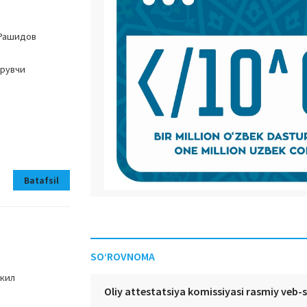
 Рашидов
ерувчи
Batafsil
SO‘ROVNOMA
лкил
Oliy attestatsiya komissiyasi rasmiy veb-