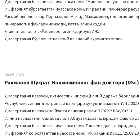
Диссертация бажарилган муассаса номи: “Минерал ресурслар инсти
ИК фаолият кўрсатаётган муассаса номи, ИК рақами: “Минерал ресурс
Расмий оппонентлар: Пирназаров Мажид Махкамович, геология-мине
минералогия фанлари номзоди, катта илмий ходим.
Етакчи ташкилот: «Ўзбек геология қидирув» АЖ.
Диссертация йўналиши: назарий ва амалий аҳамиятга молик.
08.05.2025
Рахманов Шухрат Наимовичнинг фан доктори (DSc) 
Диссертация мавзуси, ихтисослик шифри (илмий даража бериладига
Республикасининг доктринаси ва хақаро ҳуқуқий амалиёти”, 12.00.1
Диссертация мавзуси роʻйхатга олинган рақам: B2022.2.DSc/Yu211
Илмий маслаҳатчи: Саидова Лола Абдувахидовна, юридик фанлар д
Диссертация бажарилган муассаса номи: Тошкент давлат юридик у
ИК фаолият коʻрсатаётган муассаса номи, ИК рақами: DSc.11/25.08.202