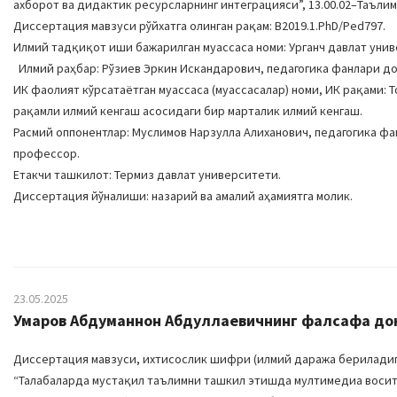
ахборот ва дидактик ресурсларнинг интеграцияси”, 13.00.02–Таълим
Диссертация мавзуси рўйхатга олинган рақам: B2019.1.PhD/Ped797.
Илмий тадқиқот иши бажарилган муассаса номи: Урганч давлат уни
Илмий раҳбар: Рўзиев Эркин Искандарович, педагогика фанлари д
ИК фаолият кўрсатаётган муассаса (муассасалар) номи, ИК рақами: 
рақамли илмий кенгаш асосидаги бир марталик илмий кенгаш.
Расмий оппонентлар: Муслимов Нарзулла Алиханович, педагогика ф
профессор.
Етакчи ташкилот: Термиз давлат университети.
Диссертация йўналиши: назарий ва амалий аҳамиятга молик.
23.05.2025
Умаров Абдуманнон Абдуллаевичнинг фалсафа докт
Диссертация мавзуси, ихтисослик шифри (илмий даража бериладига
“Талабаларда мустақил таълимни ташкил этишда мултимедиа воси