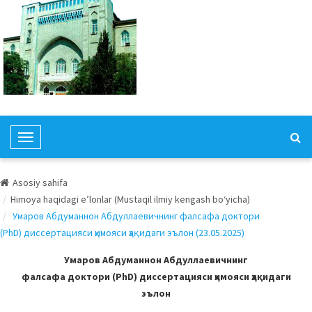
T
o
g
Asosiy sahifa
g
Himoya haqidagi e’lonlar (Mustaqil ilmiy kengash bo‘yicha)
l
Умаров Абдуманнон Абдуллаевичнинг фалсафа доктори
e
(PhD) диссертацияси ҳимояси ҳақидаги эълон (23.05.2025)
N
a
Умаров Абдуманнон Абдуллаевичнинг
v
фалсафа доктори (PhD) диссертацияси ҳимояси ҳақидаги
i
эълон
g