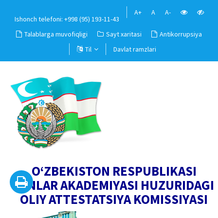
A+
A
A-
Ishonch telefoni: +998 (95) 193-11-43
Talablarga muvofiqligi
Sayt xaritasi
Antikorrupsiya
Til
Davlat ramzlari
O‘ZBEKISTON RESPUBLIKASI
FANLAR AKADEMIYASI HUZURIDAGI
OLIY ATTESTATSIYA KOMISSIYASI