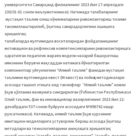
университети Самарқанд филиалининг 2023 йил 17-апрелдаги
230/01-01 сонли маълумотномаси). Натижада талабаларнинг
мустақил таълим олиш кўникмаларини ривожлантириш тизими
такомиллаштирилиб, ўқитиш самарадорлигини ошишига
эришилган;
талабаларда мултимедиа воситаларидан фойдаланишнинг
мотивацион ва рефлексив компетенсияларини ривожлантиришга
қаратилган педагогик жараён модели назарий башоратлаш
имконини берувчи мақсаддан натижага йўналтирилган
компонентлар уйғунлигини “Илмий таълим” фанидан мустақил
таълимни мултимедиа-квест (М-квест) ва лойиҳа методикалари
асосида ташкил этишга оид таклифлар “Илмий таълим” номли
ўқув қўлланма мазмунига сингдирилган (Ўзбекистон Республикаси
Олий таълим, фан ва инновациялар вазирлигининг 2023 йил 22-
декабрдаги 537-сонли буйруғи асосидаги №696742 нашр
рухсатномаси). Натижада, илмий таълим ўқув курсининг
имитацион моделларига устуворлик бериш асосида ўқитиш
методлари ва технологияларини аниқлашга эришилган;
ишлаб чиқилган “талаба–педагог–технология”, “талаба–педагог–