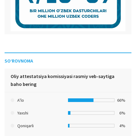
SO‘ROVNOMA
Oliy attestatsiya komissiyasi rasmiy veb-saytiga
baho bering
A’lo
66%
Yaxshi
6%
Qoniqarli
4%