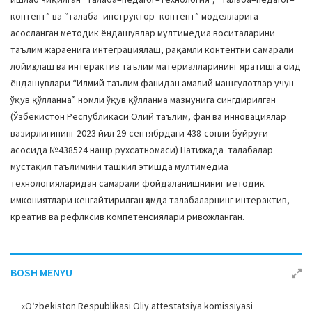
контент” ва “талаба–инструктор–контент” моделларига
асосланган методик ёндашувлар мултимедиа воситаларини
таълим жараёнига интеграциялаш, рақамли контентни самарали
лойиҳалаш ва интерактив таълим материалларининг яратишга оид
ёндашувлари “Илмий таълим фанидан амалий машғулотлар учун
ўқув қўлланма” номли ўқув қўлланма мазмунига сингдирилган
(Ўзбекистон Республикаси Олий таълим, фан ва инновациялар
вазирлигининг 2023 йил 29-сентябрдаги 438-сонли буйруғи
асосида №438524 нашр рухсатномаси) Натижада талабалар
мустақил таълимини ташкил этишда мултимедиа
технологияларидан самарали фойдаланишниниг методик
имкониятлари кенгайтирилган ҳамда талабаларнинг интерактив,
креатив ва рефлксив компетенсиялари ривожланган.
BOSH MENYU
«O‘zbekiston Respublikasi Oliy attestatsiya komissiyasi