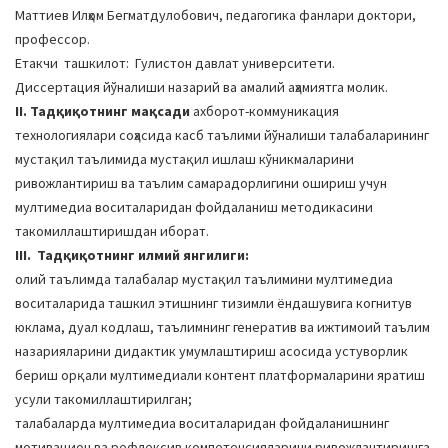
Маттиев Илҳом Бегматдулобович, педагогика фанлари доктори,
профессор.
Етакчи ташкилот: Гулистон давлат университети.
Диссертация йўналиши назарий ва амалий аҳамиятга молик.
II. Тадқиқотнинг мақсади
ахборот-коммуникация
технологиялари соҳасида касб таълими йўналиши талабаларининг
мустақил таълимида мустақил ишлаш кўникмаларини
ривожлантириш ва таълим самарадорлигини ошириш учун
мултимедиа воситаларидан фойдаланиш методикасини
такомиллаштиришдан иборат.
III. Тадқиқотнинг илмий янгилиги:
олий таълимда талабалар мустақил таълимини мултимедиа
воситаларида ташкил этишнинг тизимли ёндашувига когнитув
юклама, дуал кодлаш, таълимнинг генератив ва ижтимоий таълим
назарияларини дидактик умумлаштириш асосида устуворлик
бериш орқали мултимедиали контент платформаларини яратиш
усули такомиллаштирилган;
талабаларда мултимедиа воситаларидан фойдаланишнинг
мотивацион ва рефлексив компетенсияларини ривожлантиришга