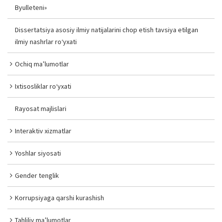
Byulleteni»
Dissertatsiya asosiy ilmiy natijalarini chop etish tavsiya etilgan
ilmiy nashrlar ro‘yxati
Ochiq ma’lumotlar
Ixtisosliklar ro‘yxati
Rayosat majlislari
Interaktiv xizmatlar
Yoshlar siyosati
Gender tenglik
Korrupsiyaga qarshi kurashish
Tahliliy ma’lumotlar