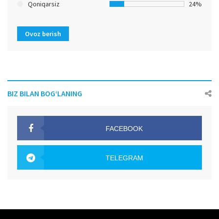
Qoniqarsiz
24%
Ovoz berish
BIZ BILAN BOG‘LANING
FACEBOOK
OAK.UZ
TELEGRAM
OAK.UZ