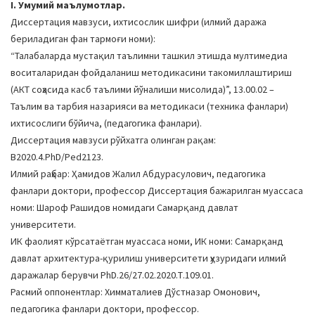
I. Умумий маълумотлар.
a
Диссертация мавзуси, ихтисослик шифри (илмий даража
t
бериладиган фан тармоғи номи):
i
“Талабаларда мустақил таълимни ташкил этишда мултимедиа
o
воситаларидан фойдаланиш методикасини такомиллаштириш
n
(АКТ соҳасида касб таълими йўналиши мисолида)”, 13.00.02 –
Таълим ва тарбия назарияси ва методикаси (техника фанлари)
ихтисослиги бўйича, (педагогика фанлари).
Диссертация мавзуси рўйхатга олинган рақам:
B2020.4.PhD/Ped2123.
Илмий раҳбар: Ҳамидов Жалил Абдурасулович, педагогика
фанлари доктори, профессор Диссертация бажарилган муассаса
номи: Шароф Рашидов номидаги Самарқанд давлат
университети.
ИК фаолият кўрсатаётган муассаса номи, ИК номи: Самарқанд
давлат архитектура-қурилиш университети ҳузуридаги илмий
даражалар берувчи PhD.26/27.02.2020.Т.109.01.
Расмий оппонентлар: Химматалиев Дўстназар Омонович,
педагогика фанлари доктори, профессор.