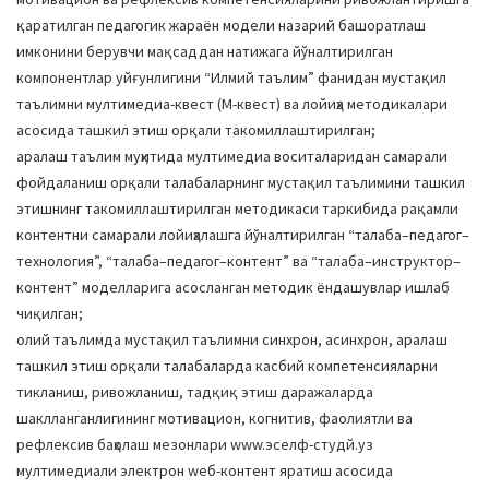
қаратилган педагогик жараён модели назарий башоратлаш
имконини берувчи мақсаддан натижага йўналтирилган
компонентлар уйғунлигини “Илмий таълим” фанидан мустақил
таълимни мултимедиа-квест (М-квест) ва лойиҳа методикалари
асосида ташкил этиш орқали такомиллаштирилган;
аралаш таълим муҳитида мултимедиа воситаларидан самарали
фойдаланиш орқали талабаларнинг мустақил таълимини ташкил
этишнинг такомиллаштирилган методикаси таркибида рақамли
контентни самарали лойиҳалашга йўналтирилган “талаба–педагог–
технология”, “талаба–педагог–контент” ва “талаба–инструктор–
контент” моделларига асосланган методик ёндашувлар ишлаб
чиқилган;
олий таълимда мустақил таълимни синхрон, асинхрон, аралаш
ташкил этиш орқали талабаларда касбий компетенсияларни
тикланиш, ривожланиш, тадқиқ этиш даражаларда
шаклланганлигининг мотивацион, когнитив, фаолиятли ва
рефлексив баҳолаш мезонлари www.эселф-студй.уз
мултимедиали электрон wеб-контент яратиш асосида