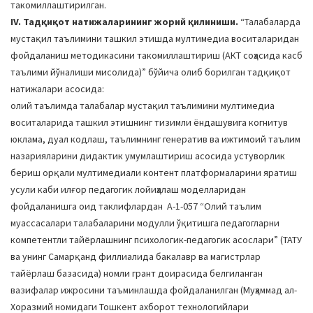
такомиллаштирилган.
IV. Тадқиқот натижаларининг жорий қилиниши.
“Талабаларда
мустақил таълимини ташкил этишда мултимедиа воситаларидан
фойдаланиш методикасини такомиллаштириш (АКТ соҳасида касб
таълими йўналиши мисолида)” бўйича олиб борилган тадқиқот
натижалари асосида:
олий таълимда талабалар мустақил таълимини мултимедиа
воситаларида ташкил этишнинг тизимли ёндашувига когнитув
юклама, дуал кодлаш, таълимнинг генератив ва ижтимоий таълим
назарияларини дидактик умумлаштириш асосида устуворлик
бериш орқали мултимедиали контент платформаларини яратиш
усули каби илғор педагогик лойиҳалаш моделларидан
фойдаланишга оид таклифлардан А-1-057 “Олий таълим
муассасалари талабаларини модулли ўқитишга педагогларни
компетентли тайёрлашнинг психологик-педагогик асослари” (ТАТУ
ва унинг Самарқанд филлиалида бакалавр ва магистрлар
тайёрлаш базасида) номли грант доирасида белгиланган
вазифалар ижросини таъминлашда фойдаланилган (Муҳаммад ал-
Хоразмий номидаги Тошкент ахборот технологийлари