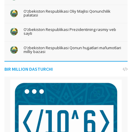
O‘zbekiston Respublikasi Oliy Majlisi Qonunchilik
palatasi
O‘zbekiston Respublikasi Prezidentining rasmiy veb
sayti
O‘zbekiston Respublikasi Qonun hujjatlari ma’lumotlari
milliy bazasi
BIR MILLION DASTURCHI