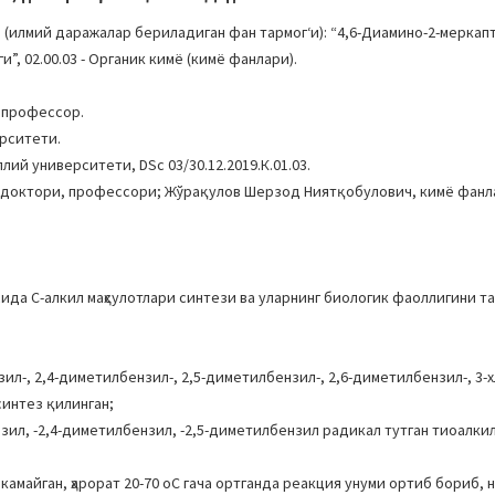
(илмий даражалар бериладиган фан тармогʻи): “4,6-Диамино-2-мерка
”, 02.00.03 - Органик кимё (кимё фанлари).
, профессор.
рситети.
ий университети, DSc 03/30.12.2019.К.01.03.
и доктори, профессори; Жўрақулов Шерзод Ниятқобулович, кимё фанл
да С-алкил маҳсулотлари синтези ва уларнинг биологик фаоллигини 
нзил-, 2,4-диметилбензил-, 2,5-диметилбензил-, 2,6-диметилбензил-, 3-х
синтез қилинган;
ензил, -2,4-диметилбензил, -2,5-диметилбензил радикал тутган тиоал
амайган, ҳарорат 20-70 оC гача ортганда реакция унуми ортиб бориб, н-