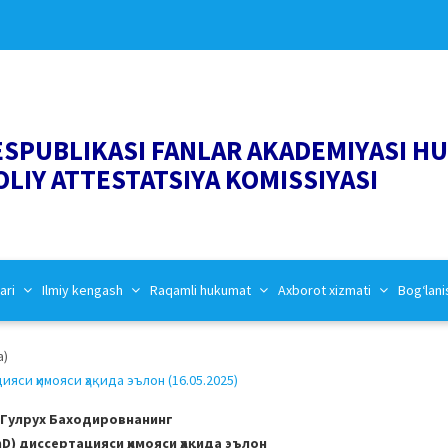
ESPUBLIKASI FANLAR AKADEMIYASI H
OLIY ATTESTATSIYA KOMISSIYASI
ari
Ilmiy kengash
Raqamli hukumat
Axborot xizmati
Bog‘lani
a)
си ҳимояси ҳақида эълон (16.05.2025)
 Гулрух Баходировнанинг
) диссертацияси ҳимояси ҳақида эълон