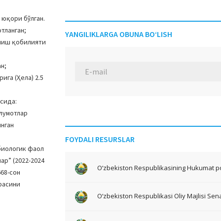
 юқори бўлган.
тланган;
YANGILIKLARGA OBUNA BO‘LISH
шиш қобилияти
н;
ига (Ҳела) 2.5
сида:
ълумотлар
инган
FOYDALI RESURSLAR
биологик фаол
р” (2022-2024
O‘zbekiston Respublikasining Hukumat po
668-сон
йрасини
O‘zbekiston Respublikasi Oliy Majlisi Sena