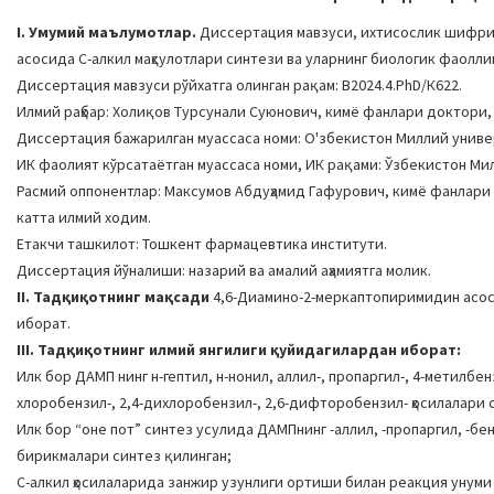
I. Умумий маълумотлар.
Диссертация мавзуси, ихтисослик шифри 
асосида С-алкил маҳсулотлари синтези ва уларнинг биологик фаоллиги
Диссертация мавзуси рўйхатга олинган рақам: B2024.4.PhD/К622.
Илмий раҳбар: Холиқов Турсунали Суюнович, кимё фанлари доктори
Диссертация бажарилган муассаса номи: О'збекистон Миллий униве
ИК фаолият кўрсатаётган муассаса номи, ИК рақами: Ўзбекистон Милл
Расмий оппонентлар: Максумов Абдуҳамид Гафурович, кимё фанлар
катта илмий ходим.
Етакчи ташкилот: Тошкент фармацевтика институти.
Диссертация йўналиши: назарий ва амалий аҳамиятга молик.
II. Тадқиқотнинг мақсади
4,6-Диамино-2-меркаптопиримидин асоси
иборат.
III. Тадқиқотнинг илмий янгилиги қуйидагилардан иборат:
Илк бор ДАМП нинг н-гептил, н-нонил, аллил-, пропаргил-, 4-метилбе
хлоробензил-, 2,4-дихлоробензил-, 2,6-дифторобензил- ҳосилалари 
Илк бор “оне пот” синтез усулида ДАМПнинг -аллил, -пропаргил, -б
бирикмалари синтез қилинган;
С-алкил ҳосилаларида занжир узунлиги ортиши билан реакция унуми к