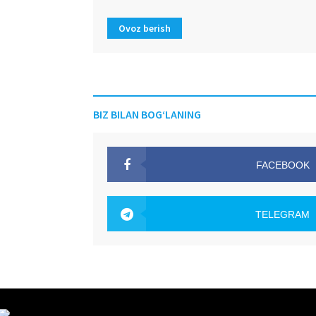
Ovoz berish
BIZ BILAN BOG‘LANING
FACEBOOK
OAK.UZ
TELEGRAM
OAK.UZ