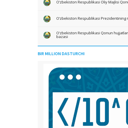
O‘zbekiston Respublikasi Oliy Majlisi Qon
O‘zbekiston Respublikasi Prezidentining 
O‘zbekiston Respublikasi Qonun hujjatlari 
bazasi
BIR MILLION DASTURCHI