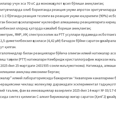
осилалар учун эса 70 оC да мономаҳсулот ҳосил бўлиши аниқланган;
эритувчиларда олиб борилганда реакция унуми апротон эритувчиларда
 1:2 бўлганда реакция тезлиги ва реакция унуми юқорилиги (90%) исбо
ган бензил ҳосилаларнинг нуклеофил алмашиниш реакцияларига кири
тилбензил хлорид қаторда камайиб бориши аниқланган;
ометрик, ЯМР, ИҚ спектроскопик ва РТТ усуллари ёрдамида исботланга
2,5-диметилбензил ҳосиласи (4,42 µМ) бачадон бўйни саратон ҳужайралар
ут қилган.
галогенидлар билан реакциялари бўйича олинган илмий натижалар асо
илиш таҳлили (РТТ) натижалари Кембридж кристаллографик маркази ма
 2025-йил 25-мартдаги 2431935-сонли маълумотнома). Натижада, алмаш
узилишини аниқлаш имконини берган;
малар” илмий лабораториясида бажарилган “Аквапорин каналларини 
ерациясини чеклаш: молекуляр даражадаги эскпериментал тадқиқотла
ий таълим, фан ва инновациялар вазирлиги 2025-йил 14-март № 03/17-
ида синтез қилинган С-алкил бирикмалар жигар саратон (ҲепГ2) ҳужа