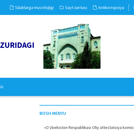
Talablarga muvofiqligi
Sayt xaritasi
Antikorrupsiya
UZURIDAGI
sh
BOSH MENYU
«O‘zbekiston Respublikasi Oliy attestatsiya komiss