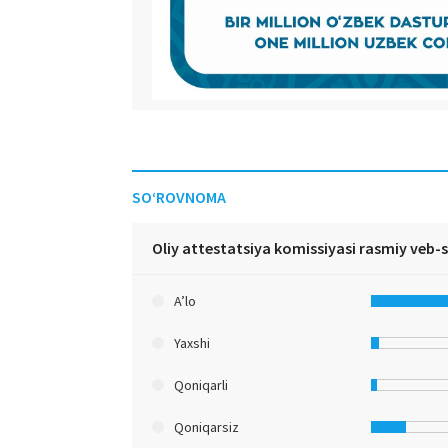
SO‘ROVNOMA
Oliy attestatsiya komissiyasi rasmiy veb-
A’lo
Yaxshi
Qoniqarli
Qoniqarsiz