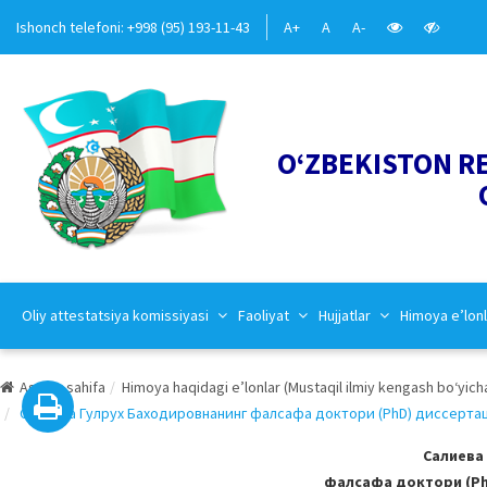
Ishonch telefoni: +998 (95) 193-11-43
A+
A
A-
O‘ZBEKISTON R
Oliy attestatsiya komissiyasi
Faoliyat
Hujjatlar
Himoya e’lonl
Asosiy sahifa
Himoya haqidagi e’lonlar (Mustaqil ilmiy kengash bo‘yich
Салиева Гулрух Баходировнанинг фалсафа доктори (PhD) диссертация
Салиева
фалсафа доктори (PhD