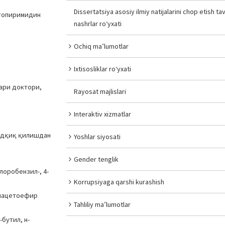
Dissertatsiya asosiy ilmiy natijalarini chop etish tav
птопиримидин
nashrlar ro‘yxati
Ochiq ma’lumotlar
Ixtisosliklar ro‘yxati
ари доктори,
Rayosat majlislari
Interaktiv xizmatlar
тадқиқ қилишдан
Yoshlar siyosati
Gender tenglik
лоробензил-, 4-
Korrupsiyaga qarshi kurashish
килацетоефир
Tahliliy ma’lumotlar
бутил, н-