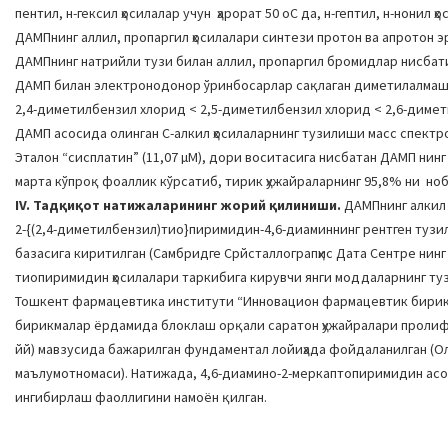
пентил, н-гексил ҳосилалар учун ҳарорат 50 оC да, н-гептил, н-нонил ҳ
ДАМПнинг аллил, пропаргил ҳосилалари синтези протон ва апротон 
ДАМПнинг натрийли тузи билан аллил, пропаргил бромидлар нисбати
ДАМП билан электронодонор ўринбосарлар сақлаган диметилалмаш
2,4-диметилбензил хлорид < 2,5-диметилбензил хлорид < 2,6-диме
ДАМП асосида олинган С-алкил ҳосилаларнинг тузилиши масс спектр
Эталон “сисплатин” (11,07 µМ), дори воситасига нисбатан ДАМП нинг 
марта кўпроқ фоаллик кўрсатиб, тирик ҳужайраларнинг 95,8% ни ноб
IV. Тадқиқот натижаларининг жорий қилиниши.
ДАМПнинг алкил 
2-{(2,4-диметилбензил)тио}пиримидин-4,6-диаминнинг рентген туз
базасига киритилган (Cамбридге Cрйсталлограпҳиc Дата Cентре нинг
тиопиримидин ҳосилалари таркибига кирувчи янги моддаларнинг т
Тошкент фармацевтика институти “Инновацион фармацевтик бирик
бирикмалар ёрдамида блоклаш орқали саратон ҳужайралари пролиф
йй) мавзусида бажарилган фундаментал лойиҳада фойдаланилган (Ол
маълумотномаси). Натижада, 4,6-диамино-2-меркаптопиримидин асос
ингибирлаш фаоллигини намоён қилган.