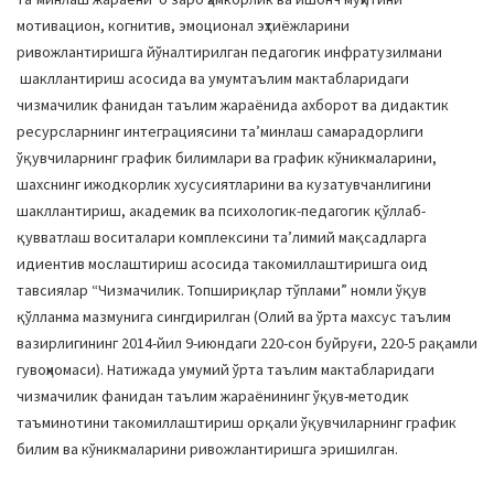
мотивацион, когнитив, эмоционал эҳтиёжларини
ривожлантиришга йўналтирилган педагогик инфратузилмани
шакллантириш асосида ва умумтаълим мактабларидаги
чизмачилик фанидан таълим жараёнида ахборот ва дидактик
ресурсларнинг интеграциясини таʼминлаш самарадорлиги
ўқувчиларнинг график билимлари ва график кўникмаларини,
шахснинг ижодкорлик хусусиятларини ва кузатувчанлигини
шакллантириш, академик ва психологик-педагогик қўллаб-
қувватлаш воситалари комплексини таʼлимий мақсадларга
идиентив мослаштириш асосида такомиллаштиришга оид
тавсиялар “Чизмачилик. Топшириқлар тўплами” номли ўқув
қўлланма мазмунига сингдирилган (Олий ва ўрта махсус таълим
вазирлигининг 2014-йил 9-июндаги 220-сон буйруғи, 220-5 рақамли
гувоҳномаси). Натижада умумий ўрта таълим мактабларидаги
чизмачилик фанидан таълим жараёнининг ўқув-методик
таъминотини такомиллаштириш орқали ўқувчиларнинг график
билим ва кўникмаларини ривожлантиришга эришилган.