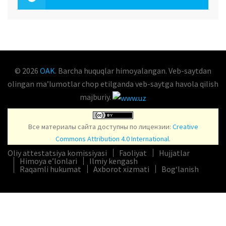
OAK.UZ
© 2026
OAK
. Barcha huquqlar himoyalangan. Veb-saytdan
olingan maʼlumotlar chop etilganda veb-saytga havola qilish
majburiy.
Все материалы сайта доступны по лицензии:
Creative
Commons Attribution 4.0 International
.
Oliy attestatsiya komissiyasi
Faoliyat
Hujjatlar
Himoya e’lonlari
Ilmiy kengash
Raqamli hukumat
Axborot xizmati
Bog‘lanish