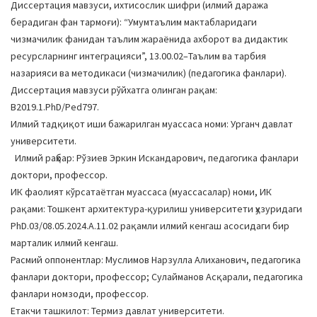
Диссертация мавзуси, ихтисослик шифри (илмий даража
a
берадиган фан тармоғи): “Умумтаълим мактабларидаги
t
чизмачилик фанидан таълим жараёнида ахборот ва дидактик
i
ресурсларнинг интеграцияси”, 13.00.02–Таълим ва тарбия
o
назарияси ва методикаси (чизмачилик) (педагогика фанлари).
n
Диссертация мавзуси рўйхатга олинган рақам:
B2019.1.PhD/Ped797.
Илмий тадқиқот иши бажарилган муассаса номи: Урганч давлат
университети.
Илмий раҳбар: Рўзиев Эркин Искандарович, педагогика фанлари
доктори, профессор.
ИК фаолият кўрсатаётган муассаса (муассасалар) номи, ИК
рақами: Тошкент архитектура-қурилиш университети ҳузуридаги
PhD.03/08.05.2024.А.11.02 рақамли илмий кенгаш асосидаги бир
марталик илмий кенгаш.
Расмий оппонентлар: Муслимов Нарзулла Алиханович, педагогика
фанлари доктори, профессор; Сулайманов Асқарали, педагогика
фанлари номзоди, профессор.
Етакчи ташкилот: Термиз давлат университети.