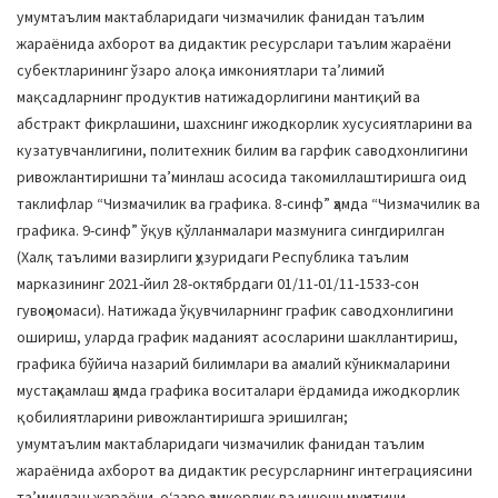
умумтаълим мактабларидаги чизмачилик фанидан таълим
жараёнида ахборот ва дидактик ресурслари таълим жараёни
субектларининг ўзаро алоқа имкониятлари таʼлимий
мақсадларнинг продуктив натижадорлигини мантиқий ва
абстракт фикрлашини, шахснинг ижодкорлик хусусиятларини ва
кузатувчанлигини, политехник билим ва гарфик саводхонлигини
ривожлантиришни таʼминлаш асосида такомиллаштиришга оид
таклифлар “Чизмачилик ва графика. 8-синф” ҳамда “Чизмачилик ва
графика. 9-синф” ўқув қўлланмалари мазмунига сингдирилган
(Халқ таълими вазирлиги ҳузуридаги Республика таълим
марказининг 2021-йил 28-октябрдаги 01/11-01/11-1533-сон
гувоҳномаси). Натижада ўқувчиларнинг график саводхонлигини
ошириш, уларда график маданият асосларини шакллантириш,
графика бўйича назарий билимлари ва амалий кўникмаларини
мустаҳкамлаш ҳамда графика воситалари ёрдамида ижодкорлик
қобилиятларини ривожлантиришга эришилган;
умумтаълим мактабларидаги чизмачилик фанидан таълим
жараёнида ахборот ва дидактик ресурсларнинг интеграциясини
таʼминлаш жараёни оʻзаро ҳамкорлик ва ишонч муҳитини