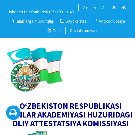
A+
A
A-
Ishonch telefoni: +998 (95) 193-11-43
Talablarga muvofiqligi
Sayt xaritasi
Antikorrupsiya
Til
Davlat ramzlari
O‘ZBEKISTON RESPUBLIKASI
FANLAR AKADEMIYASI HUZURIDAGI
OLIY ATTESTATSIYA KOMISSIYASI