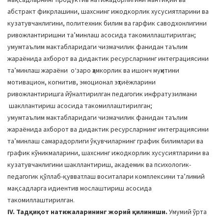
абстракт фикрлашини, шахснинг ижодкорлик хусусиятларини ва
кузатувчанлигини, политехник билим ва гарфик саводхонлигини
ривожлантиришни таʼминлаш асосида такомиллаштирилган;
умумтаълим мактабларидаги чизмачилик фанидан таълим
жараёнида ахборот ва дидактик ресурсларнинг интеграциясини
таʼминлаш жараёни оʻзаро ҳамкорлик ва ишонч муҳитини
мотивацион, когнитив, эмоционал эҳтиёжларини
ривожлантиришга йўналтирилган педагогик инфратузилмани
шакллантириш асосида такомиллаштирилган;
умумтаълим мактабларидаги чизмачилик фанидан таълим
жараёнида ахборот ва дидактик ресурсларнинг интеграциясини
таʼминлаш самарадорлиги ўқувчиларнинг график билимлари ва
график кўникмаларини, шахснинг ижодкорлик хусусиятларини ва
кузатувчанлигини шакллантириш, академик ва психологик-
педагогик қўллаб-қувватлаш воситалари комплексини таʼлимий
мақсадларга идиентив мослаштириш асосида
такомиллаштирилган.
IV. Тадқиқот натижаларининг жорий қилиниши.
Умумий ўрта