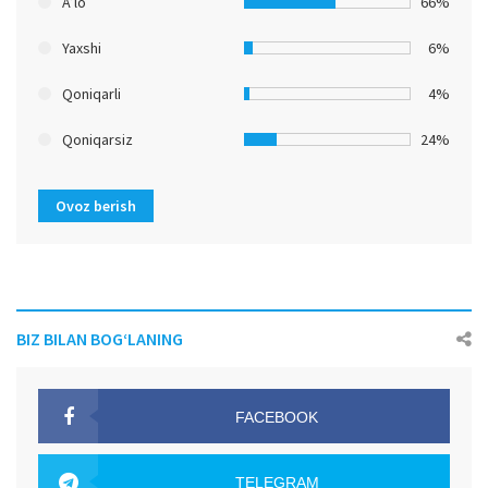
A’lo
66%
Yaxshi
6%
Qoniqarli
4%
Qoniqarsiz
24%
Ovoz berish
BIZ BILAN BOG‘LANING
FACEBOOK
OAK.UZ
TELEGRAM