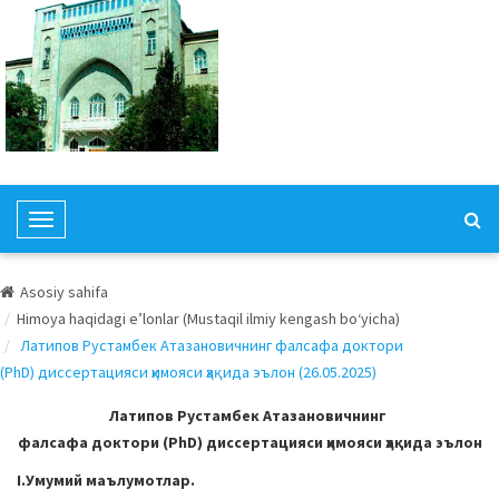
T
o
g
Asosiy sahifa
g
Himoya haqidagi e’lonlar (Mustaqil ilmiy kengash bo‘yicha)
l
Латипов Рустамбек Атазановичнинг фалсафа доктори
e
(PhD) диссертацияси ҳимояси ҳақида эълон (26.05.2025)
N
a
Латипов Рустамбек Атазановичнинг
v
фалсафа доктори (PhD) диссертацияси ҳимояси ҳақида эълон
i
I.Умумий маълумотлар.
g