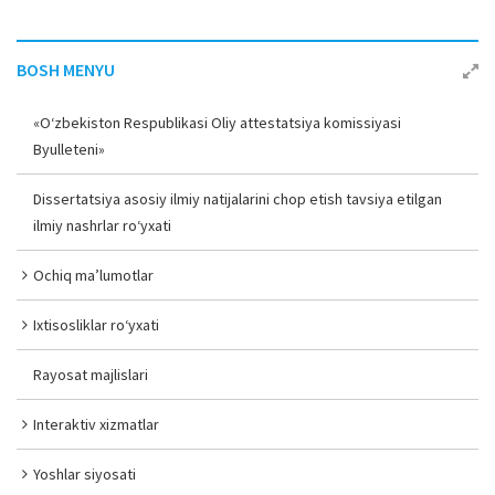
BOSH MENYU
«O‘zbekiston Respublikasi Oliy attestatsiya komissiyasi
Byulleteni»
Dissertatsiya asosiy ilmiy natijalarini chop etish tavsiya etilgan
ilmiy nashrlar ro‘yxati
Ochiq ma’lumotlar
Ixtisosliklar ro‘yxati
Rayosat majlislari
Interaktiv xizmatlar
Yoshlar siyosati