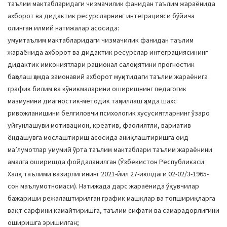
таълим мактабларидаги чизмачилик фанидан таълим жараёнида
ахборот ва дидактик ресурсларнинг интеграцияси бўйича
олинган илмий натижалар асосида:
умумтаълим мактабларидаги чизмачилик фанидан таълим
жараёнида ахборот ва дидактик ресурслар интеграциясининг
дидактик имкониятлари рационал салоҳиятини прогностик
баҳолаш ҳамда замонавий ахборот муҳитидаги таълим жараёнига
график билим ва кўникмаларини оширишнинг педагогик
мазмунини диагностик-методик таҳлиллаш ҳамда шахс
ривожланишини белгиловчи психологик хусусиятларнинг ўзаро
уйғунлашуви мотивацион, креатив, фаолиятли, вариатив
ёндашувга мослаштириш асосида аниқлаштиришга оид
маʼлумотлар умумий ўрта таълим мактаблари таълим жараёнини
амалга оширишда фойдаланилган (Ўзбекистон Республикаси
Халқ таълими вазирлигининг 2021-йил 27-июлдаги 02-02/3-1965-
сон маълумотномаси). Натижада дарс жараёнида ўқувчилар
бажариши режалаштирилган график машқлар ва топшириқларга
вақт сарфини камайтиришга, таълим сифати ва самарадорлигини
оширишга эришилган;