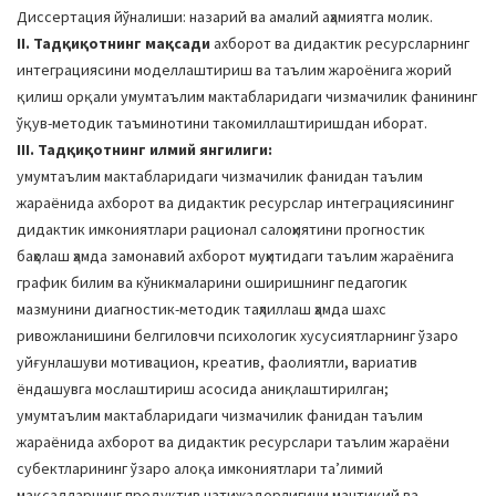
Диссертация йўналиши: назарий ва амалий аҳамиятга молик.
II. Тадқиқотнинг мақсади
ахборот ва дидактик ресурсларнинг
интеграциясини моделлаштириш ва таълим жароёнига жорий
қилиш орқали умумтаълим мактабларидаги чизмачилик фанининг
ўқув-методик таъминотини такомиллаштиришдан иборат.
III. Тадқиқотнинг илмий янгилиги:
умумтаълим мактабларидаги чизмачилик фанидан таълим
жараёнида ахборот ва дидактик ресурслар интеграциясининг
дидактик имкониятлари рационал салоҳиятини прогностик
баҳолаш ҳамда замонавий ахборот муҳитидаги таълим жараёнига
график билим ва кўникмаларини оширишнинг педагогик
мазмунини диагностик-методик таҳлиллаш ҳамда шахс
ривожланишини белгиловчи психологик хусусиятларнинг ўзаро
уйғунлашуви мотивацион, креатив, фаолиятли, вариатив
ёндашувга мослаштириш асосида аниқлаштирилган;
умумтаълим мактабларидаги чизмачилик фанидан таълим
жараёнида ахборот ва дидактик ресурслари таълим жараёни
субектларининг ўзаро алоқа имкониятлари таʼлимий
мақсадларнинг продуктив натижадорлигини мантиқий ва